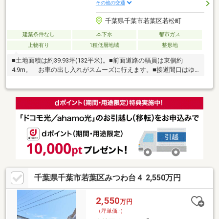
その他の交通
千葉県千葉市若葉区若松町
建築条件なし
本下水
都市ガス
上物有り
1種低層地域
整形地
■土地面積は約39.93坪(132平米)。■前面道路の幅員は東側約
4.9m。 お車の出し入れがスムーズに行えます。■接道間口はゆ
ったり約12.2m。陽当り良好です。■敷地を有効活用しやすい整形
地。■建築条件付きの土地ではございません。 ご希望のハウス
メーカー・工務店で建築いただけます。■周辺は第1種低層住居専
用地域内の、閑静な住宅街です。■交通 総武本線「都賀」駅
徒歩12分 千葉都市モノレール「都賀」駅 徒歩13分■周辺環
境 セブンイレブン都賀店：約450m ビッグ・エー千葉都賀店：
約770m ウエルシア千葉都賀店：約870m 都賀東公園：約640m
千葉県千葉市若葉区みつわ台４ 2,550万円
2,550
万円
（坪単価:-）