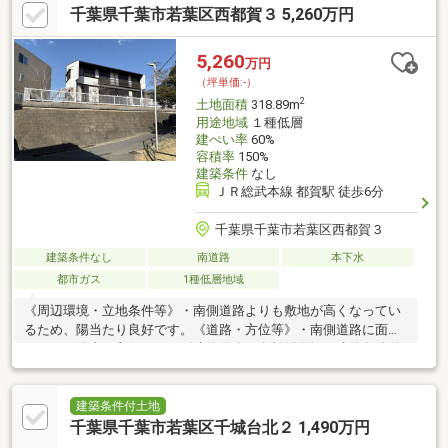
千葉県千葉市若葉区西都賀３ 5,260万円
ン千葉西都賀店/300m（徒歩4分）
5,260
万円
（坪単価:-）
2
土地面積
318.89m
用途地域
１種低層
建ぺい率
60%
容積率
150%
建築条件
なし
ＪＲ総武本線 都賀駅 徒歩6分
千葉県千葉市若葉区西都賀３
建築条件なし
南道路
本下水
都市ガス
1種低層地域
《周辺環境・立地条件等》・南側道路よりも敷地が高くなってい
るため、陽当たり良好です。《道路・方位等》・南側道路に面す
るため、陽当り良好です。《建築用途・有効活用》・建築条件付
き売地ではないため、お好きなハウスメーカー・工務店での建築
が可能です。※本物件は道路との高低差があり、既存の擁壁が設
置されています（現状渡し）。建築から年月が経過しているた
建築条件付土地
め、建物の建て替えや再建築を行う際には、現在の建築基準法に
千葉県千葉市若葉区千城台北２ 1,490万円
基づいた擁壁の補修、または造成のやり直し工事が必要となる可