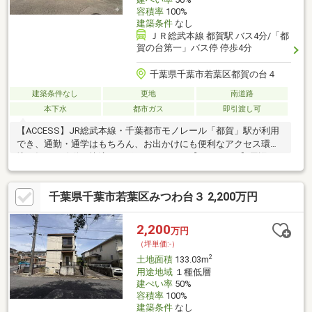
容積率
100%
建築条件
なし
ＪＲ総武本線 都賀駅 バス4分/「都
賀の台第一」バス停 停歩4分
千葉県千葉市若葉区都賀の台４
建築条件なし
更地
南道路
本下水
都市ガス
即引渡し可
【ACCESS】JR総武本線・千葉都市モノレール「都賀」駅が利用
でき、通勤・通学はもちろん、お出かけにも便利なアクセス環
境。毎日の移動を快適にサポートします。【LOCATION】周辺に
はスーパーやドラッグストア、コンビニなどの生活利便施設が充
実。日々のお買い物がしやすく、暮らしやすさを実感できる住環
千葉県千葉市若葉区みつわ台３ 2,200万円
境です。また、小学校や幼稚園、公園も身近に揃い、子育て世帯
にも安心のロケーションです。【LIFE】落ち着いた街並みが広が
る都賀の台エリア。利便性と穏やかな住環境を兼ね備えたこの場
2,200
万円
所で、ご家族が心地よく暮らせる新しい毎日を始めてみません
（坪単価:-）
か。毎日の暮らしにゆとりと安心をもたらします。
2
土地面積
133.03m
用途地域
１種低層
建ぺい率
50%
容積率
100%
建築条件
なし