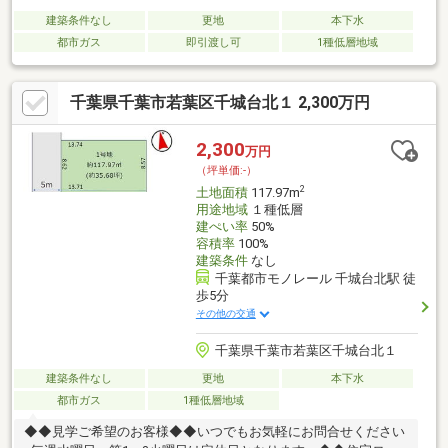
建築条件なし
更地
本下水
都市ガス
即引渡し可
1種低層地域
千葉県千葉市若葉区千城台北１ 2,300万円
2,300
万円
（坪単価:-）
2
土地面積
117.97m
用途地域
１種低層
建ぺい率
50%
容積率
100%
建築条件
なし
千葉都市モノレール 千城台北駅 徒
歩5分
その他の交通
千葉県千葉市若葉区千城台北１
建築条件なし
更地
本下水
都市ガス
1種低層地域
◆◆見学ご希望のお客様◆◆いつでもお気軽にお問合せください