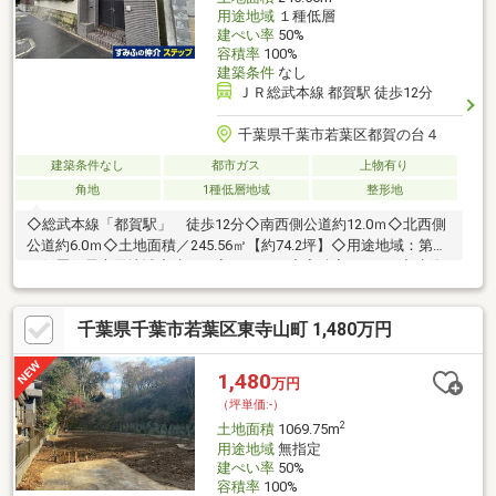
用途地域
１種低層
建ぺい率
50%
容積率
100%
建築条件
なし
ＪＲ総武本線 都賀駅 徒歩12分
千葉県千葉市若葉区都賀の台４
建築条件なし
都市ガス
上物有り
角地
1種低層地域
整形地
◇総武本線「都賀駅」 徒歩12分◇南西側公道約12.0ｍ◇北西側
公道約6.0ｍ◇土地面積／245.56㎡【約74.2坪】◇用途地域：第一
種低層住居専用地域◇建ぺい率：50％ ◇容積率：100％◇建築
条件付き土地ではありません お好きな建築会社で施工可能で
す！
千葉県千葉市若葉区東寺山町 1,480万円
1,480
万円
（坪単価:-）
2
土地面積
1069.75m
用途地域
無指定
建ぺい率
50%
容積率
100%