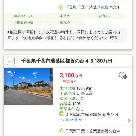
千葉県千葉市若葉区都賀の台１
建築条件なし
本下水
都市ガス
1種低層地域
整形地
■他社様が掲載している周辺の物件も、同日にまとめてご案内出
来ます！現地見学会（事前に必ずお問い合わせください）時間／
9：00～19：00（物件による）■ご予約についてのお願い※空室の
物件においても事前に鍵の手配が必要な場合があります。※居住
中の物件は事前に居住者様との日程調整が必要になります。お早
千葉県千葉市若葉区都賀の台４ 3,180万円
めにご予約をお願い致します。■日時※弊社が定休日の場合でも曜
日・時間帯問わず柔軟に対応させて頂きますので、まずはご相談
ください■資金計画・住宅ローンのご相談※住宅購入のご相談を随
3,180
万円
時・無料で承ります。将来を見据えた資金計画で、『無理をしな
（坪単価:-）
い』マイホーム探しをご提案いたします。
2
土地面積
187.79m
用途地域
１種低層
建ぺい率
50%
容積率
100%
建築条件
なし
ＪＲ総武本線 都賀駅 徒歩14分
その他の交通
千葉県千葉市若葉区都賀の台４