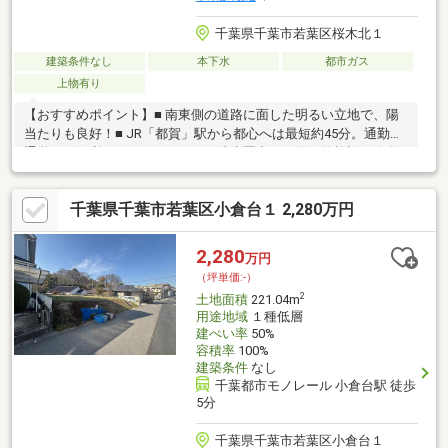
千葉県千葉市若葉区桜木北１
建築条件なし
本下水
都市ガス
上物有り
【おすすめポイント】■ 南東側の道路に面した明るい立地で、陽
当たりも良好！■ JR「都賀」駅から都心へは最短約45分。通勤や
通学にも便利なアクセスです。■ 徒歩圏内にお買い物施設や飲食
店が充実！暮らしやすさも◎■ 自然を身近に感じながら、利便性
も兼ね備えたバランスの良い住環境です。■ 公営水道・本下水・
千葉県千葉市若葉区小倉台１ 2,280万円
都市ガス完備で、日々の生活も快適＆安心。■ 建築条件なしのた
め、お好きなハウスメーカーで理想の住まいを叶えられます♪【建
売の手軽さ＋注文住宅の自由度を融合！セミオーダー住宅】外
2,280
万円
観・内装・間取りを選べ、あなたらしいマイホームが実現！分か
（坪単価:-）
りやすい価格設定で安心のマイホーム計画を♪
2
土地面積
221.04m
用途地域
１種低層
建ぺい率
50%
容積率
100%
建築条件
なし
千葉都市モノレール 小倉台駅 徒歩
5分
千葉県千葉市若葉区小倉台１