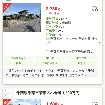
2,780
万円
（坪単価:-）
2
土地面積
253m
用途地域
１種低層
建ぺい率
50%
容積率
100%
建築条件
なし
千葉都市モノレール 千城台駅 徒歩
7分
千葉県千葉市若葉区千城台西２
建築条件なし
本下水
都市ガス
上物有り
1種低層地域
整形地
－物件のおすすめポイント－▼立地・千葉都市モノレール「千城
台」駅徒歩7分▼土地の特徴・面積253.00平米（約76.53坪）・南
東道路に面し日当たり良好・間取プランが立てやすい整形地・前
面道路 幅員約5.1ｍ公道・建築条件付き売地ではございません
お好きなハウスメーカー等でご検討いただけます▼周辺環境・千
千葉県千葉市若葉区小倉町 1,680万円
城台わかば小学校 徒歩16分（約1220ｍ）・千城台西中学校 徒
歩4分（約260ｍ）・ビッグ・エー千葉千城台西店 徒歩3分（約
230ｍ）■ ご希望の住まい探しをお手伝いします ━━━━・・・
1,680
万円