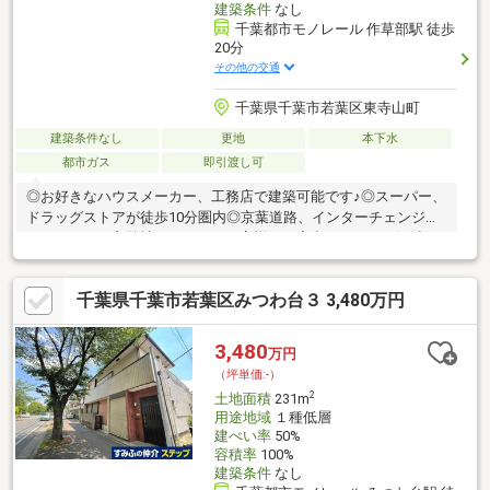
建築条件
なし
千葉都市モノレール 作草部駅 徒歩
20分
その他の交通
千葉県千葉市若葉区東寺山町
建築条件なし
更地
本下水
都市ガス
即引渡し可
◎お好きなハウスメーカー、工務店で建築可能です♪◎スーパー、
ドラッグストアが徒歩10分圏内◎京葉道路、インターチェンジま
でのアクセス良弊社スタッフがお客様の不安点を一つ一つ解消
し、ご満足いただけるご提案をさせて頂きます!千葉東建設にお任
せ下さい♪皆様のお問合せお待ちしております。
千葉県千葉市若葉区みつわ台３ 3,480万円
3,480
万円
（坪単価:-）
2
土地面積
231m
用途地域
１種低層
建ぺい率
50%
容積率
100%
建築条件
なし