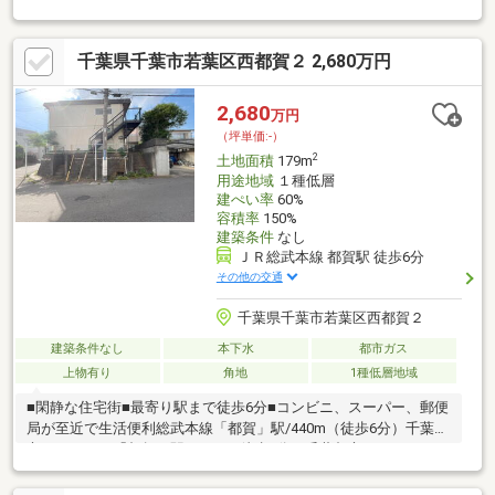
りプランが可能です。「対面キッチンで会話を楽しみたい」「広
いリビングで子供を遊ばせたい」など、あなたの思い描く夢をぜ
千葉県千葉市若葉区西都賀２ 2,680万円
ひお聞かせください！●【家計に優しい】土地価格580万円。建物
価格を合わせても月々の支払いを抑えられ、将来の貯蓄や趣味に
もゆとりが持てます。住宅ローンのご相談も専門スタッフが丁寧
2,680
万円
にお答えします◎
（坪単価:-）
2
土地面積
179m
用途地域
１種低層
建ぺい率
60%
容積率
150%
建築条件
なし
ＪＲ総武本線 都賀駅 徒歩6分
その他の交通
千葉県千葉市若葉区西都賀２
建築条件なし
本下水
都市ガス
上物有り
角地
1種低層地域
■閑静な住宅街■最寄り駅まで徒歩6分■コンビニ、スーパー、郵便
局が至近で生活便利総武本線「都賀」駅/440m（徒歩6分）千葉都
市モノレール「都賀」駅/490m（徒歩6分）千葉都市モノレール
「みつわ台」駅/1410m（徒歩17分）○○周辺環境○○西友都賀
店/210m（徒歩3分）千葉西都賀郵便局/240m（徒歩3分）ローソ