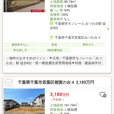
2
土地面積
98.74m
用途地域
１種低層
建ぺい率
50%
容積率
100%
建築条件
なし
千葉都市モノレール みつわ台駅 徒
歩8分
千葉県千葉市若葉区みつわ台４
建築条件なし
更地
都市ガス
即引渡し可
1種低層地域
－物件のおすすめポイント－▼立地・千葉都市モノレール「みつ
わ台」駅 徒歩8分・第一種低層住居専用地域▼特徴・建築条件付
宅地販売ではありません・お好きなハウスメーカー・工務店で建
築可能・周囲には既に建物があり、近隣状況を考慮した設計がで
きます・都市ガスに対応しています▼周辺環境・スーパー「ヤオ
千葉県千葉市若葉区都賀の台４ 3,180万円
コーみつわ台店」徒歩6分(約440m)・千葉市立みつわ台北小学校
徒歩6分(約450m)・源南公園 徒歩2分(約90m)※私道持分72平米有
(持分8分の1)■ ご希望の住まい探しをお手伝いします
3,180
万円
━━━━━・・・物件の詳細・ご相談はお気軽にお問い合わせく
（坪単価:-）
ださい。
2
土地面積
187.79m
用途地域
１種低層
建ぺい率
50%