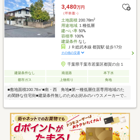
ツ徒歩9分◆みつめ台3丁目公園目の前♪徒歩1分◇スイング遊具と
3,480
万円
2連のブランコ、お砂場、すべり台等がございます。
（坪単価:-）
2
土地面積
200.78m
用途地域
１種低層
建ぺい率
50%
容積率
100%
建築条件
なし
ＪＲ総武本線 都賀駅 徒歩17分
その他の交通
千葉県千葉市若葉区都賀の台１
建築条件なし
南道路
本下水
都市ガス
上物有り
角地
■敷地面積200.78㎡■南・西 角地■第一種低層住居専用地域のた
め閑静な住宅街■建築条件無しのためお好みのハウスメーカーで
建築可能です