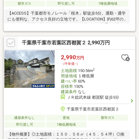
都市ガス
即引渡し可
1種低層地域
【ACCESS】千葉都市モノレール「桜木」駅徒歩5分。通勤・通学
にも便利な、アクセス良好の立地です。【LOCATION】約62坪の
ゆとりある敷地に加え、両面道路のため陽当たりや風通しも良
好。開放感を感じられる住環境が魅力です。周囲は戸建てが並ぶ
落ち着いた住宅街で公園も身近にあり、穏やかで安心感のある暮
千葉県千葉市若葉区西都賀２ 2,990万円
らしを実現できます。【Panasonic耐震工法で叶える安心の住ま
い】パナソニック電工が開発した、木の優しさと鉄骨の強さを併
せ持つ耐震住宅工法を採用。木と鉄の高強度複合梁「テクノビー
2,990
万円
ム」と強固な接合金具を使用し、構造計算や耐震実験などの技術
（坪単価:-）
を導入した工法です。
2
土地面積
150.56m
用途地域
１種低層
建ぺい率
60%
容積率
150%
建築条件
なし
ＪＲ総武本線 都賀駅 徒歩5分
千葉県千葉市若葉区西都賀２
建築条件なし
更地
都市ガス
即引渡し可
1種低層地域
【物件概要】◎土地面積：１５０．５６㎡（４５．５４坪）◎南