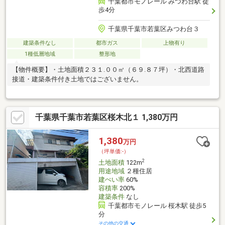
千葉都市モノレール みつわ台駅 徒
歩4分
千葉県千葉市若葉区みつわ台３
建築条件なし
都市ガス
上物有り
1種低層地域
整形地
【物件概要】・土地面積２３１.００㎡（６９.８７坪）・北西道路
接道・建築条件付き土地ではございません。
千葉県千葉市若葉区桜木北１ 1,380万円
1,380
万円
（坪単価:-）
2
土地面積
122m
用途地域
２種住居
建ぺい率
60%
容積率
200%
建築条件
なし
千葉都市モノレール 桜木駅 徒歩5
分
その他の交通