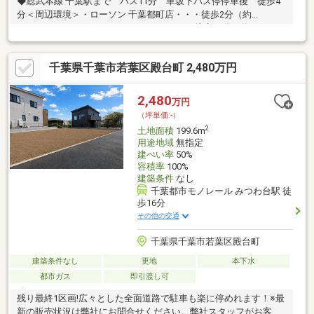
◆総武本線 千葉駅まで バス11分 車坂下バス停停車後 徒歩4
分＜周辺環境＞・ローソン 千葉都町店・・・徒歩2分（約
160m）・ドラッグストア・コスモス・・・徒歩12分（約
890m）・ジェーソン千葉都町店・・・徒歩13分（約1010m）・千
葉桜木郵便局・・・徒歩12分（約910m）・ドラッグセイムス 都
千葉県千葉市若葉区殿台町 2,480万円
町店・・・徒歩12分(約920m)・ウエルシア千葉加曽利店・・・徒
歩14分（約1060m）・千葉市立都小学校・・・徒歩10分（約
750m）・千葉市立加曽利中学校・・・徒歩20分（約1600m）
2,480
万円
（坪単価:-）
2
土地面積
199.6m
用途地域
無指定
建ぺい率
50%
容積率
100%
建築条件
なし
千葉都市モノレール みつわ台駅 徒
歩16分
その他の交通
千葉県千葉市若葉区殿台町
建築条件なし
更地
本下水
都市ガス
即引渡し可
残り最終1区画!広々とした全面道路で駐車も楽に停めれます！※最
新の販売状況は弊社にお問合せください。弊社スタッフがお客様