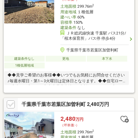
ださい。
2
土地面積
299.76m
用途地域
１種低層
建ぺい率
60%
容積率
150%
建築条件
なし
ＪＲ総武線快速 千葉駅 バス21分/
「桜木保育所」バス停 停歩4分
千葉県千葉市若葉区加曽利町
建築条件なし
更地
本下水
1種低層地域
◆◆見学ご希望のお客様◆◆いつでもお気軽にお問合せください
♪毎週水曜日・第1～3火曜日は定休日となります。◆◆住宅ロー
ン審査に不安のある方◆◆是非当社にご相談を！！お役に立ちま
す！！■ご自宅のお迎えはもちろん、最寄りの駅などご指定での
お待ち合わせも可能です♪ お客様のご条件をお聞かせいただけれ
千葉県千葉市若葉区加曽利町 2,480万円
ば他の物件や周辺環境も一緒にご案内させていただきます！
2,480
万円
（坪単価:-）
2
土地面積
299.76m
用途地域
１種低層