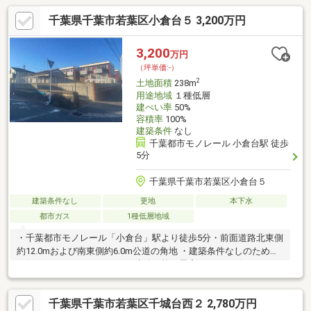
千葉県千葉市若葉区小倉台５ 3,200万円
3,200
万円
（坪単価:-）
2
土地面積
238m
用途地域
１種低層
建ぺい率
50%
容積率
100%
建築条件
なし
千葉都市モノレール 小倉台駅 徒歩
5分
千葉県千葉市若葉区小倉台５
建築条件なし
更地
本下水
都市ガス
1種低層地域
・千葉都市モノレール「小倉台」駅より徒歩5分・前面道路北東側
約12.0mおよび南東側約6.0m公道の角地 ・建築条件なしのため、
お好きなハウスメーカーにて建築可能・最寄りのコンビニエンス
ストアまで徒歩約7分、スーパーマーケットまで徒歩約9分。買い
忘れた日用品や食料品を手軽に購入できます。
千葉県千葉市若葉区千城台西２ 2,780万円