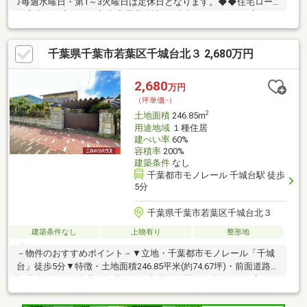
♪毎週水曜日・第1～3火曜日は定休日となります。◆◆住宅ロー
ン審査に不安のある方◆◆是非当社にご相談を！！お役に立ちま
す！！■ご自宅のお迎えはもちろん、最寄りの駅などご指定での
お待ち合わせも可能です♪ お客様のご条件をお聞かせいただけれ
千葉県千葉市若葉区千城台北３ 2,680万円
ば他の物件や周辺環境も一緒にご案内させていただきます！
2,680
万円
（坪単価:-）
2
土地面積
246.85m
用途地域
１種住居
建ぺい率
60%
容積率
200%
建築条件
なし
千葉都市モノレール 千城台駅 徒歩
5分
千葉県千葉市若葉区千城台北３
建築条件なし
上物有り
整形地
－物件のおすすめポイント－▼立地・千葉都市モノレール「千城
台」徒歩5分▼特徴・土地面積246.85平米(約74.67坪)・前面道路は
幅員約17.9mの公道、整備された歩道有・間口は約15.0mの広さ・
建築条件付宅地販売ではありません・周囲は既に建物があり、採
光や窓の位置などを考慮した設計が可能・公営水道・公共下水・