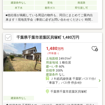
建築条件なし
更地
南道路
本下水
都市ガス
即引渡し可
■他社様が掲載している周辺の物件も、同日にまとめてご案内出
来ます！現地見学会（事前に必ずお問い合わせください）時間／
9：00～19：00（物件による）■ご予約についてのお願い※空室の
物件においても事前に鍵の手配が必要な場合があります。※居住
中の物件は事前に居住者様との日程調整が必要になります。お早
千葉県千葉市若葉区貝塚町 1,480万円
めにご予約をお願い致します。■日時※弊社が定休日の場合でも曜
日・時間帯問わず柔軟に対応させて頂きますので、まずはご相談
ください■資金計画・住宅ローンのご相談※住宅購入のご相談を随
1,480
万円
時・無料で承ります。将来を見据えた資金計画で、『無理をしな
（坪単価:-）
い』マイホーム探しをご提案いたします。
2
土地面積
249.01m
用途地域
１種住居
建ぺい率
60%
容積率
200%
建築条件
なし
ＪＲ総武線快速 千葉駅 バス11分/
「車坂下」バス停 停歩4分
千葉県千葉市若葉区貝塚町
建築条件なし