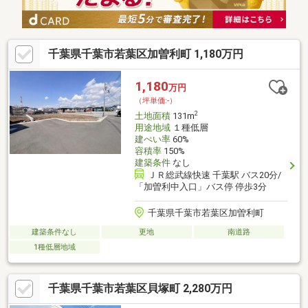
千葉県千葉市若葉区加曽利町 1,180万円
1,180
万円
（坪単価:-）
2
土地面積
131m
用途地域
１種低層
建ぺい率
60%
容積率
150%
建築条件
なし
ＪＲ総武線快速 千葉駅 バス20分/
「加曽利中入口」バス停 停歩3分
千葉県千葉市若葉区加曽利町
建築条件なし
更地
南道路
1種低層地域
千葉県千葉市若葉区貝塚町 2,280万円