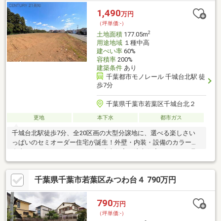
能性があります（買主負担）。◆諸条件等お気軽にご相談くださ
1,490
万円
い。
（坪単価:-）
2
土地面積
177.05m
用途地域
１種中高
建ぺい率
60%
容積率
200%
建築条件
あり
千葉都市モノレール 千城台北駅 徒
歩7分
千葉県千葉市若葉区千城台北２
更地
本下水
都市ガス
千城台北駅徒歩7分、全20区画の大型分譲地に、選べる楽しさい
っぱいのセミオーダー住宅が誕生！外壁・内装・設備のカラーを
自由にコーディネートできる、建売住宅と注文住宅のいいとこ取
り。あなたらしさが光る、理想のマイホームづくりが叶いま
す。・全区画45坪超のゆとり設計で駐車場2台以上も余裕・ 共働
千葉県千葉市若葉区みつわ台４ 790万円
きファミリーも安心の快適な周辺環境・ 学校まで390ｍ、低学年
のお子様も安心の通学距離・ 徒歩1分の城北公園で、家族の時間
ものびのびと家族みんなが笑顔になれる、そんな住まいがここに
790
万円
あります。
（坪単価:-）