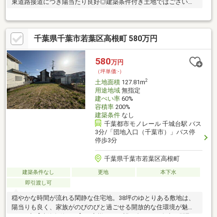
東道路接道につき陽当たり良好◎建築条件付き土地ではございま
せん
千葉県千葉市若葉区高根町 580万円
580
万円
（坪単価:-）
2
土地面積
127.81m
用途地域
無指定
建ぺい率
60%
容積率
200%
建築条件
なし
千葉都市モノレール 千城台駅 バス
3分/「団地入口（千葉市）」バス停
停歩3分
千葉県千葉市若葉区高根町
建築条件なし
更地
本下水
即引渡し可
穏やかな時間が流れる閑静な住宅地。38坪のゆとりある敷地は、
陽当りも良く、家族がのびのびと過ごせる開放的な住環境が魅力
です♪◇【建築条件なし】お客様のご要望に合わせた自由な間取