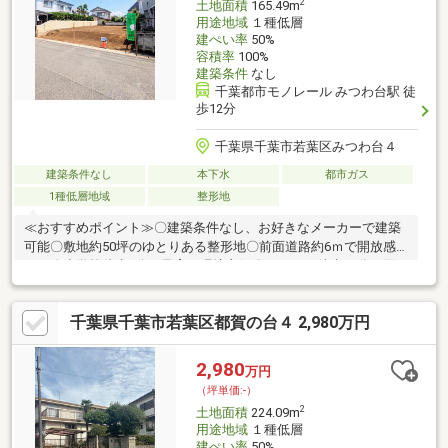
2
土地面積
165.49m
用途地域
１種低層
建ぺい率
50%
容積率
100%
建築条件
なし
千葉都市モノレール みつわ台駅 徒
歩12分
千葉県千葉市若葉区みつわ台４
建築条件なし
本下水
都市ガス
1種低層地域
整形地
≪おすすめポイント≫〇建築条件なし、お好きなメーカーで建築
可能〇敷地約50坪のゆとりある整形地〇前面道路約6ｍで開放感
あり〇小学校徒歩9分で子育て環境良好〇スーパー徒歩10分で買
い物便利〇更地渡しで建築計画もスムーズ
千葉県千葉市若葉区都賀の台４ 2,980万円
2,980
万円
（坪単価:-）
2
土地面積
224.09m
用途地域
１種低層
建ぺい率
50%