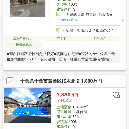
容積率
100%
建築条件
なし
ＪＲ総武本線 都賀駅 徒歩13分
その他の交通
千葉県千葉市若葉区都賀の台４
建築条件なし
本下水
都市ガス
1種低層地域
■南西側道路で日当たり良好■閑静な住宅街■道路向かい公園・最
低敷地面積 150㎡【現況建物】居宅・軽量鉄骨造陸屋根2階建・床
面積112.21㎡（登記簿)・昭和52年5月27日築
千葉県千葉市若葉区桜木北２ 1,880万円
1,880
万円
（坪単価:-）
2
土地面積
164.73m
用途地域
１種低層
建ぺい率
50%
容積率
100%
建築条件
なし