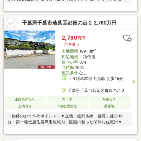
の不安点を一つ一つ解消し、ご満足いただけるご提案をさせて頂
きます!千葉の物件は千葉東建設にお任せ下さい♪皆様のお問合せ
お待ちしております！
千葉県千葉市若葉区都賀の台２ 2,780万円
2,780
万円
（坪単価:-）
2
土地面積
189.13m
用途地域
１種低層
建ぺい率
50%
容積率
100%
建築条件
なし
ＪＲ総武本線 都賀駅 徒歩16分
千葉県千葉市若葉区都賀の台２
建築条件なし
本下水
都市ガス
上物有り
1種低層地域
整形地
－物件のおすすめポイント－▼立地・総武本線「都賀」徒歩16
分・第一種低層住居専用地域内・区画の整った閑静な住宅街▼特
徴・土地面積189.13平米(約57.21坪)の整形地・前面道路は幅員約
6.0mの公道・接道間口は約12.1mの広さ・建築条件付宅地販売で
はありません・周囲に既に建物があり、採光等を考慮したプラン