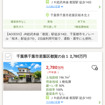
ＪＲ総武本線 都賀駅 徒歩14分
その他の交通
千葉県千葉市若葉区桜木北２
建築条件なし
更地
本下水
都市ガス
即引渡し可
1種低層地域
【ACCESS】JR総武本線「都賀」駅徒歩14分、千葉都市モノレー
ル「桜木」駅徒歩7分。2沿線利用可能で、通勤・通学にも便利な
アクセス環境です。【LOCATION】周辺にはスーパーなど生活施
設も徒歩圏内に揃い、毎日の暮らしを快適にサポート。落ち着い
た住宅街で、穏やかな時間を過ごせます。【LAND】陽当たり良好
千葉県千葉市若葉区都賀の台１ 2,780万円
な整形地。前面道路は約6m以上とゆとりがあり、開放感ある住環
境が魅力です。理想の住まいを自由にプランニングできます。即
引渡し可能のため、スムーズに住まいづくりをスタート可能。当
2,780
万円
社では土地探しから建物プランまでトータルでサポートいたしま
（坪単価:-）
す。
2
土地面積
196.7m
用途地域
１種低層
建ぺい率
50%
容積率
100%
建築条件
なし
ＪＲ総武本線 都賀駅 徒歩14分
その他の交通