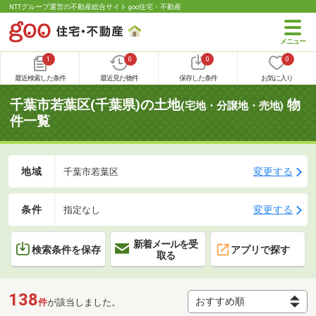
NTTグループ運営の不動産総合サイト goo住宅・不動産
1
0
0
0
最近検索した条件
最近見た物件
保存した条件
お気に入り
千葉市若葉区(千葉県)の土地
物
(宅地・分譲地・売地)
件一覧
地域
変更する
千葉市若葉区
条件
変更する
指定なし
新着メールを受
検索条件を保存
アプリで探す
取る
138
件
が該当しました。