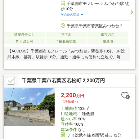
千葉都市モノレール みつわ台駅 徒
歩10分
その他の交通
千葉県千葉市若葉区みつわ台３
建築条件なし
本下水
都市ガス
即引渡し可
1種低層地域
整形地
【ACCESS】千葉都市モノレール「みつわ台」駅徒歩10分、JR総
武本線「都賀」駅徒歩18分。通勤・通学にも便利な立地で、毎日
の移動を快適にサポートします。【LAND】約40坪の使いやすい
整形地。前面道路は約6mとゆとりがあり、陽当たりや風通しにも
恵まれた開放感ある住環境です。【EDUCATION】小学校まで徒歩
千葉県千葉市若葉区若松町 2,200万円
2分。お子様の通学時間が短く、送り迎えの負担も少ない、子育て
世帯に嬉しい安心のロケーションです。【FREE PLAN】建築条件
なし・更地渡しのため、お好きなハウスメーカーで建築可能。家
2,200
万円
族のライフスタイルに合わせた理想の住まいを自由にプランニン
（坪単価:-）
グできます。
2
土地面積
132m
用途地域
１種低層
建ぺい率
50%
容積率
100%
建築条件
なし
ＪＲ総武本線 都賀駅 徒歩12分