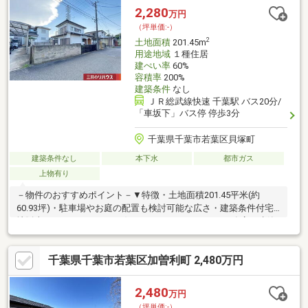
2,280
万円
（坪単価:-）
2
土地面積
201.45m
用途地域
１種住居
建ぺい率
60%
容積率
200%
建築条件
なし
ＪＲ総武線快速 千葉駅 バス20分/
「車坂下」バス停 停歩3分
千葉県千葉市若葉区貝塚町
建築条件なし
本下水
都市ガス
上物有り
－物件のおすすめポイント－▼特徴・土地面積201.45平米(約
60.93坪)・駐車場やお庭の配置も検討可能な広さ・建築条件付宅
地販売ではありません・お好きなハウスメーカーや工務店で建築
可能・前面道路は東側幅員約6mの公道、間口は約14.7m・建ぺい
率60%、容積率200%・現況古家有、詳細はお問い合わせくださ
千葉県千葉市若葉区加曽利町 2,480万円
い・都市ガス対応▼周辺環境・千葉市立都小学校 徒歩10分(約
790m)・貝塚公園 徒歩4分(約250m)・ローソン千葉都町店 徒歩2分
(約140m)■ ご希望の住まい探しをお手伝いします
2,480
万円
━━━━━・・・物件の詳細・ご相談はお気軽にお問い合わせく
（坪単価:-）