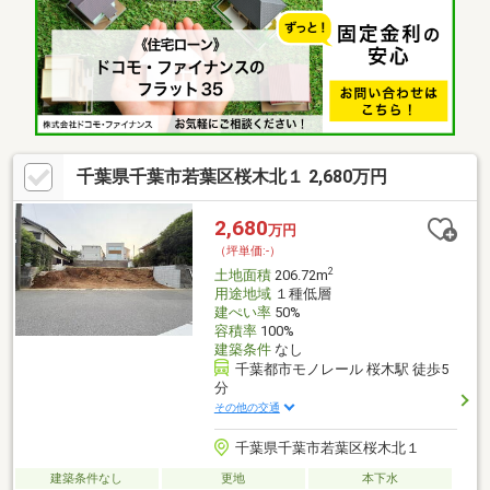
都市ガスの供給エリア▼周辺環境・ロピア千城台店 徒歩4分(約
310m)・ショッピングセンター「イコアス千城台」徒歩4分(約
310m)■ ご希望の住まい探しをお手伝いします ━━━━━・・・
物件の詳細・ご相談はお気軽にお問い合わせください。
千葉県千葉市若葉区桜木北１ 2,680万円
2,680
万円
（坪単価:-）
2
土地面積
206.72m
用途地域
１種低層
建ぺい率
50%
容積率
100%
建築条件
なし
千葉都市モノレール 桜木駅 徒歩5
分
その他の交通
千葉県千葉市若葉区桜木北１
建築条件なし
更地
本下水