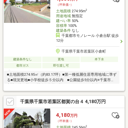
物件の詳細・ご相談はお気軽にお問い合わせください。
（坪単価:-）
2
土地面積
274.95m
用途地域
無指定
建ぺい率
50%
容積率
100%
建築条件
なし
千葉都市モノレール 小倉台駅 徒歩
12分
千葉県千葉市若葉区小倉町
建築条件なし
更地
本下水
都市ガス
即引渡し可
■土地面積274.95㎡（約83.17坪）■第一種低層住居専用地域に準ず
る■現況更地■小学校徒歩５分以内 ■公園徒歩5分以内※千葉市都
市計画法に基づく開発行為等の許可によります。※水道・ガス・
公共下水は前面道路に埋設有り・引込み無し※別途引込み費用と
水道負担金297000円がかかります。※別途対象不動産は、都市計
千葉県千葉市若葉区都賀の台４ 4,180万円
画法第34条第11条及び第12号等の規定に基づき（市街化調整区域
内の開発行為等の許可基準に関する条例）、建築が許可されま
す。尚、住宅・長屋・兼用住宅・共同住宅（寄宿舎及び下宿は除
4,180
万円
く）に制限されます。※ゴミ置場2.64平米、持分5分の3有り
（坪単価:-）
2
土地面積
245.56m