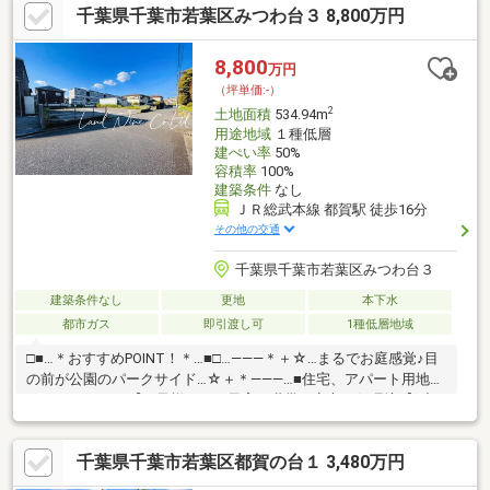
千葉県千葉市若葉区みつわ台３ 8,800万円
ニングが可能・現況古家有・都市ガス対応▼周辺環境・千葉市立
都賀の台小学校 徒歩2分(約130m)・都賀の台3丁目公園 徒歩5分(約
340m)■ ご希望の住まい探しをお手伝いします ━━━━━・・・
8,800
万円
物件の詳細・ご相談はお気軽にお問い合わせください。
（坪単価:-）
2
土地面積
534.94m
用途地域
１種低層
建ぺい率
50%
容積率
100%
建築条件
なし
ＪＲ総武本線 都賀駅 徒歩16分
その他の交通
千葉県千葉市若葉区みつわ台３
建築条件なし
更地
本下水
都市ガス
即引渡し可
1種低層地域
□■…＊おすすめPOINT！＊…■□…―――＊＋☆…まるでお庭感覚♪目
の前が公園のパークサイド…☆＋＊―――…■住宅、アパート用地と
しておすすめ♪■【お子様のいる子育て世帯も安心の住環境♪】◆
小学校徒歩5分◆中学校徒歩10分◆幼稚園徒歩7分◆保育園徒歩8
分◇◇毎日の通学楽々の好立地♪【お買い物も便利♪】◆ヤオコー
千葉県千葉市若葉区都賀の台１ 3,480万円
みつわ台店徒歩9分◆銚子港直送で新鮮なお魚が買える石毛魚類
徒歩7分【夏季はプールが楽しめる♪】◆みつわ台第2公園スポー