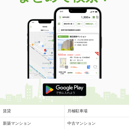
価 格
1,299万円
住 所
山口県光市室積６丁目
建物面積
110.84m²
土地面積
222.56m²
山口県岩国市室の木町４丁目
価 格
1,299万円
住 所
山口県岩国市室の木町４丁目
建物面積
103.74m²
土地面積
168.26m²
山口県防府市新橋町
価 格
1,098万円
住 所
山口県防府市新橋町
建物面積
98.53m²
土地面積
264.18m²
賃貸
月極駐車場
新築マンション
中古マンション