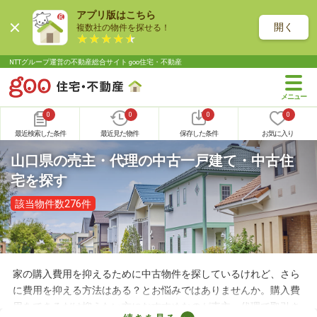
アプリ版はこちら
開く
複数社の物件を探せる！
NTTグループ運営の不動産総合サイト goo住宅・不動産
0
0
0
0
最近検索した条件
最近見た物件
保存した条件
お気に入り
山口県の売主・代理の中古一戸建て・中古住
宅を探す
該当物件数276件
家の購入費用を抑えるために中古物件を探しているけれど、さら
に費用を抑える方法はある？とお悩みではありませんか。購入費
用をできるだけ抑えたい方におすすめなのが売主・代理で取引さ