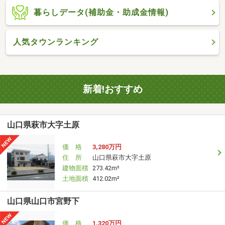
暮らしデータ(補助金・助成金情報)
人気タウンランキング
新着!おすすめ
山口県萩市大字土原
価 格
3,280万円
住 所
山口県萩市大字土原
建物面積
273.42m²
土地面積
412.02m²
山口県山口市宮野下
価 格
1,320万円