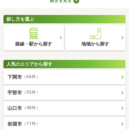
続きを見る
れる物件です。不動産会社への仲介手数料が発生しないので、購
入費用を節約できますよ。ここでは、売主・代理で取引される中
古の一戸建て物件を紹介します。
探し方を選ぶ
路線・駅から探す
地域から探す
人気のエリアから探す
下関市
（66件）
宇部市
（55件）
山口市
（40件）
岩国市
（11件）