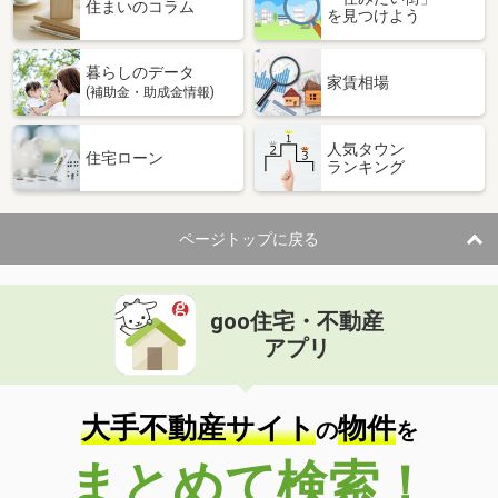
価 格
1,880万円
住まいのコラム
を見つけよう
住 所
山口県周南市大字徳山
建物面積
116.25m²
暮らしのデータ
土地面積
170.49m²
家賃相場
(補助金・助成金情報)
山口県山口市宝町
人気タウン
住宅ローン
ランキング
価 格
3,300万円
住 所
山口県山口市宝町
建物面積
107.05m²
ページトップに戻る
土地面積
161.79m²
山口県大島郡周防大島町大字久賀洲崎
goo住宅・不動産
価 格
700万円
アプリ
住 所
山口県大島郡周防大島町大字久賀洲崎
建物面積
111.26m²
土地面積
350.25m²
大手不動産サイト
物件
の
を
山口県光市室積６丁目
まとめて検索！