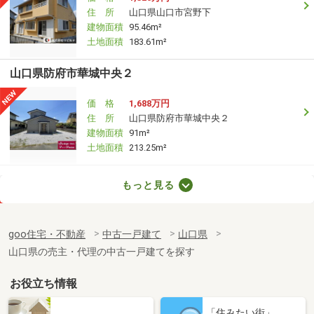
住 所
山口県山口市宮野下
建物面積
95.46m²
土地面積
183.61m²
山口県防府市華城中央２
価 格
1,688万円
住 所
山口県防府市華城中央２
建物面積
91m²
土地面積
213.25m²
山口県防府市岸津２
もっと見る
価 格
1,298万円
住 所
山口県防府市岸津２
goo住宅・不動産
中古一戸建て
山口県
建物面積
112.04m²
山口県の売主・代理の中古一戸建てを探す
土地面積
219.33m²
お役立ち情報
山口県周南市大字徳山
「住みたい街」