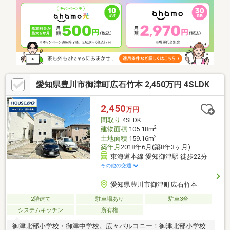
愛知県豊川市御津町広石竹本 2,450万円 4SLDK
2,450
万円
間取り
4SLDK
2
建物面積
105.18m
2
土地面積
159.16m
築年月
2018年6月(築8年3ヶ月)
東海道本線 愛知御津駅 徒歩22分
その他の交通
愛知県豊川市御津町広石竹本
2階建て
駐車場あり
駐車3台
システムキッチン
所有権
御津北部小学校・御津中学校。広々バルコニー！御津北部小学校