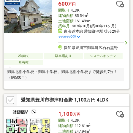
600
万円
間取り
4LDK
2
建物面積
85.54m
2
土地面積
161.48m
築年月
1987年10月(築38年11ヶ月)
東海道本線 愛知御津駅 徒歩29分
その他の交通
愛知県豊川市御津町広石石堂野
2階建て
駐車場あり
システムキッチン
所有権
御津北部小学校・御津中学校。御津北部小学校まで徒歩約7分！
（約500ｍ）
愛知県豊川市御津町金野 1,100万円 4LDK
1,100
万円
間取り
4LDK
2
建物面積
112.61m
2
土地面積
247.94m