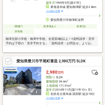
築年月
1995年9月(築31年)
東海道本線 愛知御津駅 徒歩3.4km
その他の交通
愛知県豊川市御津町金野
2階建て
駐車場あり
駐車2台
所有権
御津北部小学校・御津中学校。全居室6帖以上！※資料請求・見学
予約は下部の「見学予約する」「資料請求・お問合せ」よりお気
軽にお問い合わせください!
愛知県豊川市平尾町番皿 2,980万円 5LDK
2,980
万円
間取り
5LDK
2
建物面積
94.4m
2
土地面積
171.91m
築年月
2014年11月(築11年10ヶ月)
名鉄名古屋本線 国府駅 徒歩18分
その他の交通