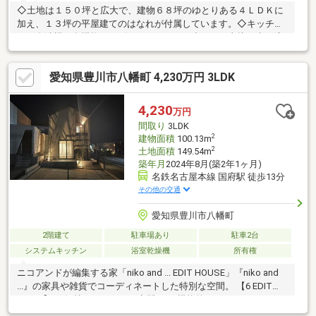
◇土地は１５０坪と広大で、建物６８坪のゆとりある４ＬＤＫに
加え、１３坪の平屋建てのはなれが付属しています。◇キッチン
には食洗機、多機能キャビネット、さらに生ごみを直接下水に流
せるディスポーザーを完備。日々の家事を快適にサポート！◇駐
車場はカーポート付きで３台駐車可能。車をお持ちのご家庭にも
愛知県豊川市八幡町 4,230万円 3LDK
十分なゆとりがあります。
4,230
万円
間取り
3LDK
2
建物面積
100.13m
2
土地面積
149.54m
築年月
2024年8月(築2年1ヶ月)
名鉄名古屋本線 国府駅 徒歩13分
その他の交通
愛知県豊川市八幡町
2階建て
駐車場あり
駐車2台
システムキッチン
浴室乾燥機
所有権
ニコアンドが編集する家「niko and ... EDIT HOUSE」『niko and
...』の家具や雑貨でコーディネートした特別な空間。 【6 EDIT
POINT】01 気持ちがつながる空間 02 機能的でスタイリッシュ
03 ファッションをもっと楽しく 04 好きなことに夢中になれ