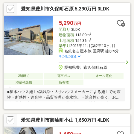
愛知県豊川市久保町石原 5,290万円 3LDK
5,290
万円
間取り
3LDK
2
建物面積
113.89m
2
土地面積
154.31m
築年月
2023年11月(築2年10ヶ月)
名鉄名古屋本線 国府駅 徒歩5分
その他の交通
愛知県豊川市久保町石原
2階建て
都市ガス
オール電化
浴室乾燥機
所有権
■積水ハウス施工×築浅◎・大手ハウスメーカーによる施工で耐震
性・断熱性・遮音性・品質管理が高水準。・遮音性が高く、お子
様の足音や声が外に響きにくく、逆に外からの騒音も軽減されま
す。■国府駅徒歩5分のアクセス◎・通勤・通学が便利で生活スト
レスを軽減♪■3LDK＋ダウンフロアで解放感あふれるLDK・ダウン
愛知県豊川市御油町小山 1,650万円 4LDK
フロアのあるリビングは天井が高く感じられ奥行きと高級感があ
ります♪■グレーのクロスで落ち着きと高級感◎・グレーカラーが
ホテルライクで上質な雰囲気を演出。■優れた収納計画◎・生活