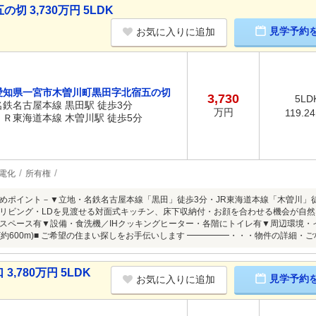
 3,730万円 5LDK
見学予約
お気に入りに追加
愛知県一宮市木曽川町黒田字北宿五の切
3,730
5LD
名鉄名古屋本線 黒田駅 徒歩3分
万円
119.2
ＪＲ東海道本線 木曽川駅 徒歩5分
電化
所有権
めポイント－▼立地・名鉄名古屋本線「黒田」徒歩3分・JR東海道本線「木曽川」徒
リビング・LDを見渡せる対面式キッチン、床下収納付・お顔を合わせる機会が自然
スペース有▼設備・食洗機／IHクッキングヒーター・各階にトイレ有▼周辺環境・イオ
分(約600m)■ ご希望の住まい探しをお手伝いします ━━━━━・・・物件の詳細
780万円 5LDK
見学予約
お気に入りに追加