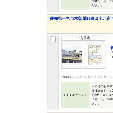
650m)・黒
ださい。
愛知県一宮市木曽川町黒田字北宿五の切
中古住宅
2階建て
システムキッチン
オール
－物件のおすす
面採光設計・L
おすすめポイント
約7帖に南向き
環境・黒田小学
さい。