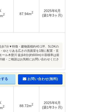
K
2025年6月
2
87.94m
2
(築1年3ヶ月)
8m
7分▼特徴・建物面積約40.1坪、5LDKの
ド付・ゆとりある広さの洗面室を1階に配置・玄
ル木曽川 徒歩8分(約600m)※容積率は前
の詳細・ご相談はお気軽にお問い合わせくださ
をする
お問い合わせ(無料)
K
2025年6月
2
88.72m
2
(築1年3ヶ月)
3m