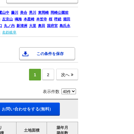
電山中
藤川
美合
男川
東岡崎
岡崎公園前
松
左京山
鳴海
本星崎
本笠寺
桜
呼続
堀田
口
丸ノ内
新清洲
大里
奥田
国府宮
島氏永
納
名鉄岐阜
この条件を保存
1
2
次へ
表示件数
・お問い合わせをする(無料)
り
築年月
土地面積
積
築年数