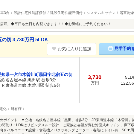
車3台
設計住宅性能評価付
建設住宅性能評価付
システムキッチン
浴室乾燥
居可。◆平日も土日も内覧できます！！◆お気軽にご予約ください！
 3,730万円 5LDK
見学予約
お気に入りに追加
愛知県一宮市木曽川町黒田字北宿五の切
3,730
5LD
名鉄名古屋本線 黒田駅 徒歩3分
万円
122.5
ＪＲ東海道本線 木曽川駅 徒歩5分
電化
所有権
めポイント－▼立地・名鉄名古屋本線「黒田」徒歩3分・JR東海道本線「木曽川」
Kの間取り・LDKはリビングスルー設計・ご家族と会話が弾む対面式キッチン、床下
向きバルコニー▼設備・食洗機／IHクッキングヒーター・各階にトイレ有・SC▼周