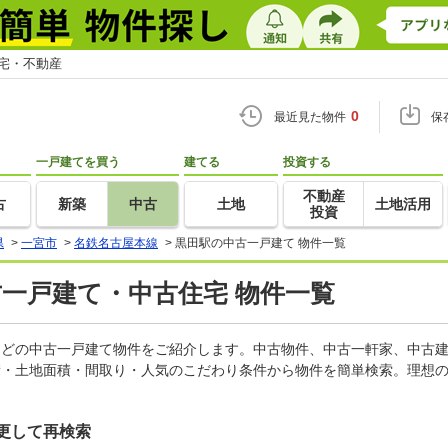
住宅・不動産
0
最近見た物件
保
一戸建てを買う
建てる
投資する
不動産
古
新築
中古
土地
土地活用
投資
県
>
一宮市
>
名鉄名古屋本線
>
黒田駅の中古一戸建て 物件一覧
古一戸建て・中古住宅 物件一覧
家などの中古一戸建て物件をご紹介します。中古物件、中古一軒家、中古
積・土地面積・間取り・人気のこだわり条件から物件を簡単検索。理想の
更して再検索