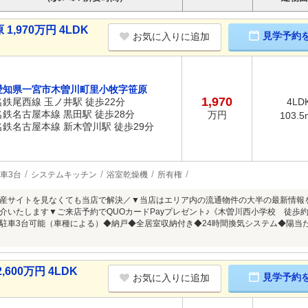
970万円 4LDK
見学予約
お気に入りに追加
愛知県一宮市木曽川町里小牧字笹原
1,970
名鉄尾西線 玉ノ井駅 徒歩22分
4LD
名鉄名古屋本線 黒田駅 徒歩28分
万円
103.5
名鉄名古屋本線 新木曽川駅 徒歩29分
車3台
システムキッチン
浴室乾燥機
所有権
産サイトを見なくても当店で解決／▼当店はエリア内の流通物件の大半の最新情報
介いたします▼ご来店予約でQUOカードPayプレゼント♪《木曽川西小学校 徒歩約
駐車3台可能（車種による）◆納戸◆全居室収納付き◆24時間換気システム◆陽当
00万円 4LDK
見学予約
お気に入りに追加