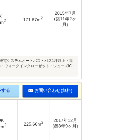
2015年7月
K
2
(築11年2ヶ
171.67m
2
7m
月)
発電システムオートバス・バス1坪以上・追
・ウォークインクローゼット・シューズIC・
をする
お問い合わせ(無料)
DK
2017年12月
2
225.66m
2
(築8年9ヶ月)
9m