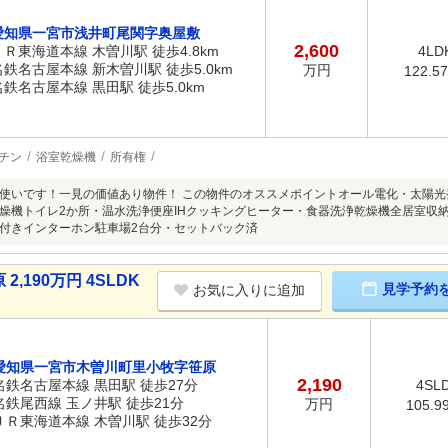
愛知県一宮市浅井町尾関字奥屋敷
2,600
ＪＲ東海道本線 木曽川駅 徒歩4.8km
4LD
名鉄名古屋本線 新木曽川駅 徒歩5.0km
万円
122.5
名鉄名古屋本線 黒田駅 徒歩5.0km
チン
浴室乾燥機
所有権
使いです！一見の価値あり物件！ この物件のオススメポイントオール電化・太陽光
燥機トイレ2か所・温水洗浄便座IHクッキングヒーター・食器洗浄乾燥機全居室収納
付きインターホン駐車場2台分・セットバック済
190万円 4SLDK
見学予約
お気に入りに追加
愛知県一宮市木曽川町里小牧字笹原
2,190
名鉄名古屋本線 黒田駅 徒歩27分
4SL
名鉄尾西線 玉ノ井駅 徒歩21分
万円
105.9
ＪＲ東海道本線 木曽川駅 徒歩32分