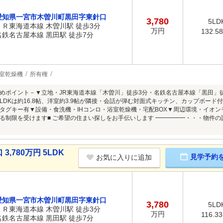
愛知県一宮市木曽川町黒田字東針口
3,780
5LD
ＪＲ東海道本線 木曽川駅 徒歩3分
万円
132.5
名鉄名古屋本線 黒田駅 徒歩7分
室乾燥機
所有権
めポイント－▼立地・JR東海道本線「木曽川」徒歩3分・名鉄名古屋本線「黒田」徒歩
LDKは約16.8帖、洋室約3.9帖が隣接・会話が弾む対面式キッチン、カップボー
タグキー有▼設備・食洗機・IHコンロ・浴室乾燥機・宅配BOX▼周辺環境・イオンモー
る制限を受けます■ ご希望の住まい探しをお手伝いします ━━━━━・・・物件
780万円 5LDK
見学予約
お気に入りに追加
愛知県一宮市木曽川町黒田字東針口
3,780
5LD
ＪＲ東海道本線 木曽川駅 徒歩3分
万円
116.3
名鉄名古屋本線 黒田駅 徒歩7分