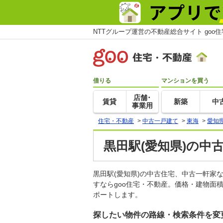
NTTグループ運営の不動産総合サイト goo
借りる
マンションを買う
店舗･
賃貸
新築
中
事業用
住宅・不動産
>
中古一戸建て
>
東海
>
愛知
黒田駅(愛知県)の中
黒田駅(愛知県)の中古住宅、中古一軒
すならgoo住宅・不動産。価格・建物面
ポートします。
探したい物件の路線・検索条件を変