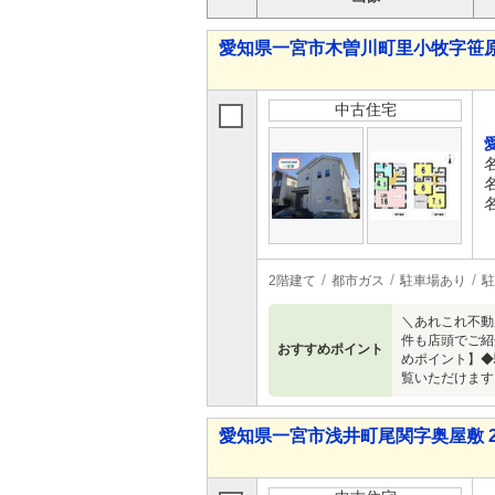
愛知県一宮市木曽川町里小牧字笹原 1,
中古住宅
2階建て
都市ガス
駐車場あり
駐
＼あれこれ不動
件も店頭でご紹
おすすめポイント
めポイント】◆
覧いただけます
愛知県一宮市浅井町尾関字奥屋敷 2,6