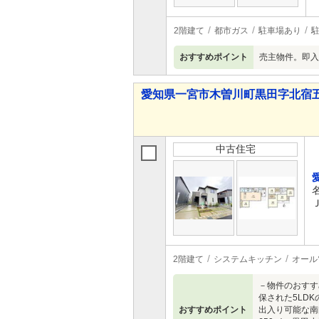
2階建て
都市ガス
駐車場あり
駐
おすすめポイント
売主物件。即入
愛知県一宮市木曽川町黒田字北宿五の切
中古住宅
2階建て
システムキッチン
オール
－物件のおすす
保された5LD
おすすめポイント
出入り可能な南