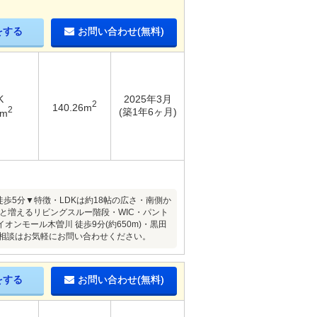
をする
お問い合わせ(無料)
K
2025年3月
2
140.26m
2
(築1年6ヶ月)
4m
歩5分▼特徴・LDKは約18帖の広さ・南側か
と増えるリビングスルー階段・WIC・パント
ンモール木曽川 徒歩9分(約650m)・黒田
・ご相談はお気軽にお問い合わせください。
をする
お問い合わせ(無料)