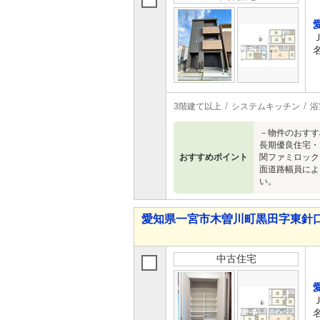
3階建て以上
システムキッチン
浴
－物件のおすす
長期優良住宅・
おすすめポイント
関ファミロック
面道路幅員によ
い。
愛知県一宮市木曽川町黒田字東針口 3,
中古住宅