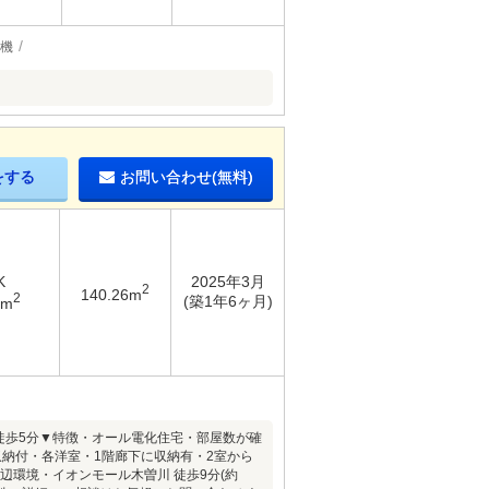
機
をする
お問い合わせ(無料)
K
2025年3月
2
140.26m
2
(築1年6ヶ月)
6m
徒歩5分▼特徴・オール電化住宅・部屋数が確
収納付・各洋室・1階廊下に収納有・2室から
辺環境・イオンモール木曽川 徒歩9分(約