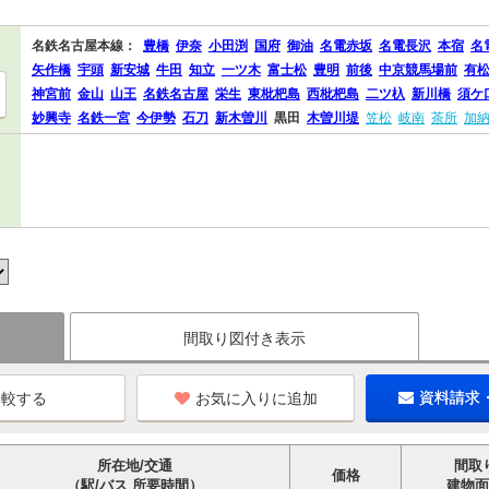
名鉄名古屋本線：
豊橋
伊奈
小田渕
国府
御油
名電赤坂
名電長沢
本宿
名
矢作橋
宇頭
新安城
牛田
知立
一ツ木
富士松
豊明
前後
中京競馬場前
有
神宮前
金山
山王
名鉄名古屋
栄生
東枇杷島
西枇杷島
二ツ杁
新川橋
須ケ
妙興寺
名鉄一宮
今伊勢
石刀
新木曽川
黒田
木曽川堤
笠松
岐南
茶所
加
間取り図付き表示
お気に入りに追加
資料請求
所在地/交通
間取
価格
（駅/バス 所要時間）
建物面