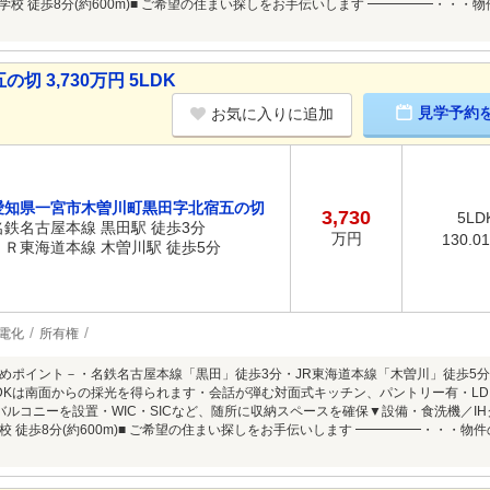
田小学校 徒歩8分(約600m)■ ご希望の住まい探しをお手伝いします ━━━━━・
 3,730万円 5LDK
見学予約
お気に入りに追加
愛知県一宮市木曽川町黒田字北宿五の切
3,730
5LD
名鉄名古屋本線 黒田駅 徒歩3分
万円
130.0
ＪＲ東海道本線 木曽川駅 徒歩5分
電化
所有権
めポイント－・名鉄名古屋本線「黒田」徒歩3分・JR東海道本線「木曽川」徒歩5分
DKは南面からの採光を得られます・会話が弾む対面式キッチン、パントリー有・L
バルコニーを設置・WIC・SICなど、随所に収納スペースを確保▼設備・食洗機／I
校 徒歩8分(約600m)■ ご希望の住まい探しをお手伝いします ━━━━━・・・