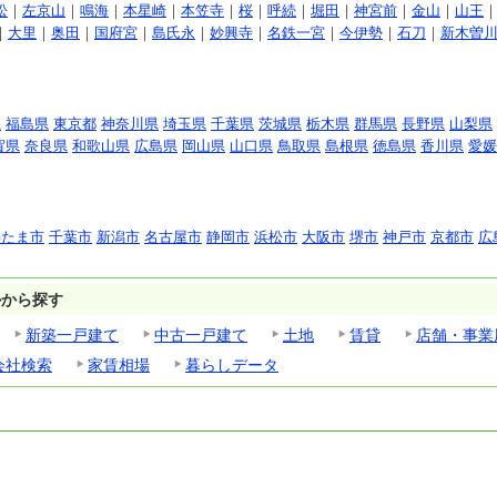
松
｜
左京山
｜
鳴海
｜
本星崎
｜
本笠寺
｜
桜
｜
呼続
｜
堀田
｜
神宮前
｜
金山
｜
山王
｜
大里
｜
奥田
｜
国府宮
｜
島氏永
｜
妙興寺
｜
名鉄一宮
｜
今伊勢
｜
石刀
｜
新木曽
県
福島県
東京都
神奈川県
埼玉県
千葉県
茨城県
栃木県
群馬県
長野県
山梨県
賀県
奈良県
和歌山県
広島県
岡山県
山口県
鳥取県
島根県
徳島県
香川県
愛媛
いたま市
千葉市
新潟市
名古屋市
静岡市
浜松市
大阪市
堺市
神戸市
京都市
広
ルから探す
新築一戸建て
中古一戸建て
土地
賃貸
店舗・事業
会社検索
家賃相場
暮らしデータ