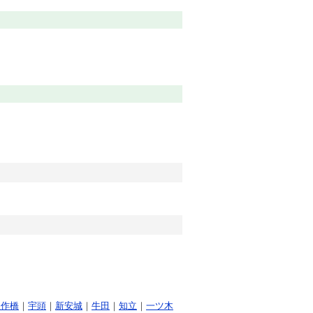
矢作橋
｜
宇頭
｜
新安城
｜
牛田
｜
知立
｜
一ツ木