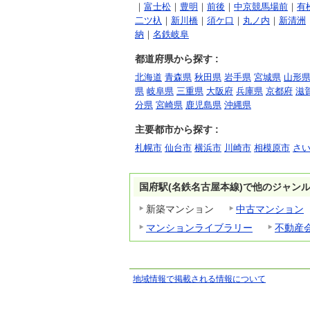
｜
富士松
｜
豊明
｜
前後
｜
中京競馬場前
｜
有
二ツ杁
｜
新川橋
｜
須ケ口
｜
丸ノ内
｜
新清洲
納
｜
名鉄岐阜
都道府県から探す :
北海道
青森県
秋田県
岩手県
宮城県
山形
県
岐阜県
三重県
大阪府
兵庫県
京都府
滋
分県
宮崎県
鹿児島県
沖縄県
主要都市から探す :
札幌市
仙台市
横浜市
川崎市
相模原市
さ
国府駅(名鉄名古屋本線)で他のジャン
新築マンション
中古マンション
マンションライブラリー
不動産
地域情報で掲載される情報について