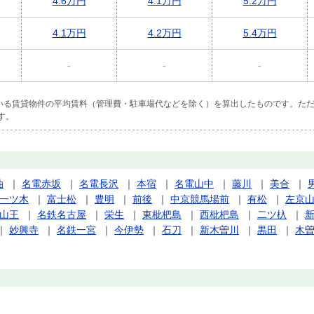
4.6万円
4.1万円
5.2万円
4.1万円
4.2万円
5.4万円
-
-
-
ている賃貸物件の平均賃料（管理費・駐車場代などを除く）を算出したものです。ただ
す。
油
｜
名電赤坂
｜
名電長沢
｜
本宿
｜
名電山中
｜
藤川
｜
美合
｜
一ツ木
｜
富士松
｜
豊明
｜
前後
｜
中京競馬場前
｜
有松
｜
左京
山王
｜
名鉄名古屋
｜
栄生
｜
東枇杷島
｜
西枇杷島
｜
二ツ杁
｜
｜
妙興寺
｜
名鉄一宮
｜
今伊勢
｜
石刀
｜
新木曽川
｜
黒田
｜
木