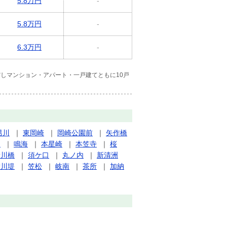
5.8万円
-
5.8万円
-
6.3万円
-
しマンション・アパート・一戸建てともに10戸
男川
｜
東岡崎
｜
岡崎公園前
｜
矢作橋
山
｜
鳴海
｜
本星崎
｜
本笠寺
｜
桜
新川橋
｜
須ケ口
｜
丸ノ内
｜
新清洲
曽川堤
｜
笠松
｜
岐南
｜
茶所
｜
加納