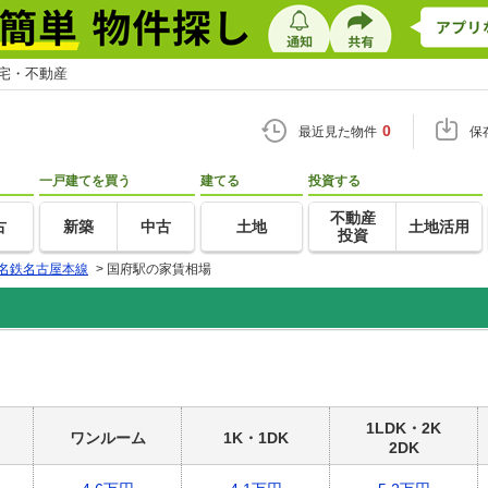
住宅・不動産
0
最近見た物件
保
一戸建てを買う
建てる
投資する
不動産
古
新築
中古
土地
土地活用
投資
名鉄名古屋本線
>
国府駅の家賃相場
1LDK・2K
ワンルーム
1K・1DK
2DK