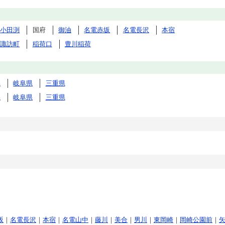
小田渕
国府
御油
名電赤坂
名電長沢
本宿
諏訪町
稲荷口
豊川稲荷
県
岐阜県
三重県
県
岐阜県
三重県
坂
｜
名電長沢
｜
本宿
｜
名電山中
｜
藤川
｜
美合
｜
男川
｜
東岡崎
｜
岡崎公園前
｜