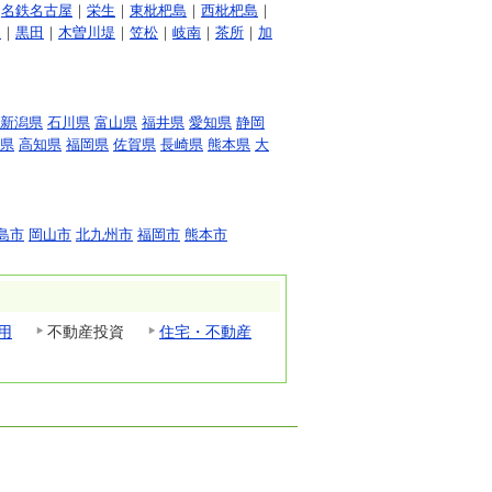
｜
名鉄名古屋
｜
栄生
｜
東枇杷島
｜
西枇杷島
｜
川
｜
黒田
｜
木曽川堤
｜
笠松
｜
岐南
｜
茶所
｜
加
新潟県
石川県
富山県
福井県
愛知県
静岡
県
高知県
福岡県
佐賀県
長崎県
熊本県
大
島市
岡山市
北九州市
福岡市
熊本市
用
不動産投資
住宅・不動産