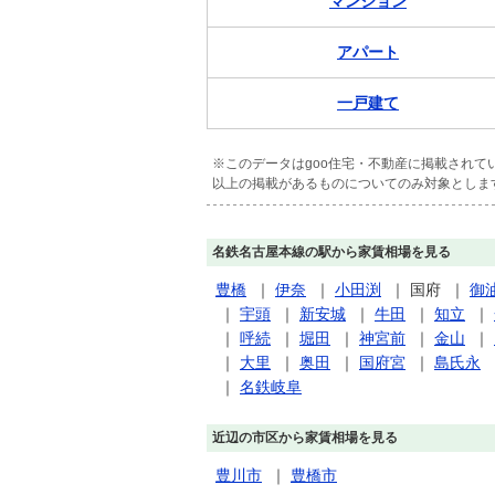
マンション
アパート
一戸建て
※このデータはgoo住宅・不動産に掲載され
以上の掲載があるものについてのみ対象としま
名鉄名古屋本線の駅から家賃相場を見る
豊橋
｜
伊奈
｜
小田渕
｜
国府
｜
御
｜
宇頭
｜
新安城
｜
牛田
｜
知立
｜
｜
呼続
｜
堀田
｜
神宮前
｜
金山
｜
｜
大里
｜
奥田
｜
国府宮
｜
島氏永
｜
名鉄岐阜
近辺の市区から家賃相場を見る
豊川市
｜
豊橋市