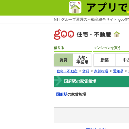
NTTグループ運営の不動産総合サイト goo
借りる
マンションを買う
店舗･
賃貸
新築
中
事業用
住宅・不動産
>
賃貸
>
家賃相場
>
愛知県
>
国府駅の家賃相場
国府駅
の家賃相場