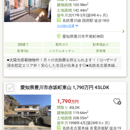
2
建物面積
105.98m
2
土地面積
142.44m
築年月
2017年5月(築9年4ヶ月)
名鉄豊川線 国府駅 徒歩18分
その他の交通
愛知県豊川市平尾町神田
2階建て
都市ガス
駐車場あり
駐車3台
システムキッチン
所有権
■太陽光搭載物物件！月々の光熱費を抑えられます！！□ハザード
浸水想定エリア外！安心した生活が出来ます◎■名鉄名古屋本線
「国府」駅まで、徒歩20分圏内！□区画整理地内の物件！閑静な
住宅街♪＊＊ライフインフォメーション＊＊■名鉄名古屋本線「国
府」駅…徒歩約18分□豊川市立平尾小学校…徒歩約12分■豊川市立
愛知県豊川市赤坂町東山 1,790万円 4SLDK
中部中学校…徒歩約25分□ファミリーマート豊川平尾店…徒歩約5
分■ウエルシア豊川平尾町店…徒歩約5分物件の詳細はもちろん、
住宅ローンなどのご相談も承ります！まずはお気軽にお問い合わ
1,790
万円
せください♪
間取り
4SLDK
2
建物面積
119.66m
2
土地面積
208.55m
築年月
1998年4月(築28年5ヶ月)
名鉄名古屋本線 名電赤坂駅 徒歩19