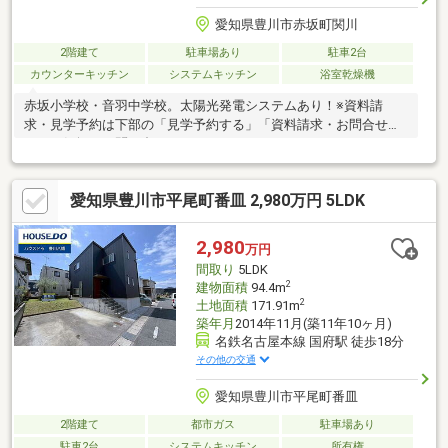
愛知県豊川市赤坂町関川
2階建て
駐車場あり
駐車2台
カウンターキッチン
システムキッチン
浴室乾燥機
赤坂小学校・音羽中学校。太陽光発電システムあり！※資料請
求・見学予約は下部の「見学予約する」「資料請求・お問合せ」
よりお気軽にお問い合わせください!
愛知県豊川市平尾町番皿 2,980万円 5LDK
2,980
万円
間取り
5LDK
2
建物面積
94.4m
2
土地面積
171.91m
築年月
2014年11月(築11年10ヶ月)
名鉄名古屋本線 国府駅 徒歩18分
その他の交通
愛知県豊川市平尾町番皿
2階建て
都市ガス
駐車場あり
駐車2台
システムキッチン
所有権