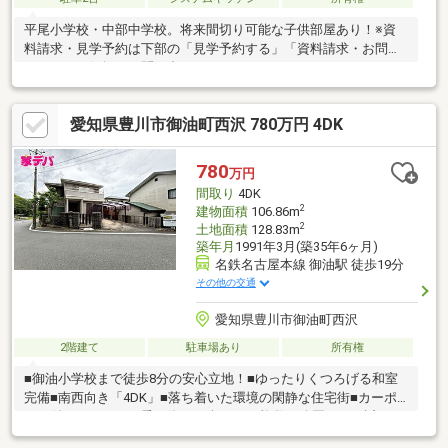
平尾小学校・中部中学校。将来間切り可能な子供部屋あり！※資
料請求・見学予約は下部の「見学予約する」「資料請求・お問合
せ」よりお気軽にお問い合わせください!
愛知県豊川市御油町西沢 780万円 4DK
780
万円
間取り
4DK
2
建物面積
106.86m
2
土地面積
128.83m
築年月
1991年3月(築35年6ヶ月)
名鉄名古屋本線 御油駅 徒歩19分
その他の交通
愛知県豊川市御油町西沢
2階建て
駐車場あり
所有権
■御油小学校まで徒歩8分の安心立地！■ゆったりくつろげる和室
完備■南西向き「4DK」■落ち着いた環境の閑静な住宅街■カーポ
ート付きで雨の日の乗り降りも楽ちん♪■複数の公園がすぐ近くに
あり緑豊かな環境！