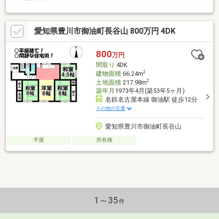
にお問い合わせください!
愛知県豊川市御油町長谷山 800万円 4DK
800
万円
間取り
4DK
2
建物面積
66.24m
2
土地面積
217.98m
築年月
1973年4月(築53年5ヶ月)
名鉄名古屋本線 御油駅 徒歩12分
その他の交通
愛知県豊川市御油町長谷山
平屋
所有権
1～35
件