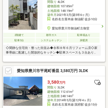
間取り
4LDK
2
建物面積
107.85m
2
土地面積
148.19m
築年月
2021年3月(築5年6ヶ月)
名鉄名古屋本線 御油駅 徒歩10分
愛知県豊川市御油町古御堂
2階建て
都市ガス
駐車場あり
駐車3台
システムキッチン
床暖房
◇閑静な住宅街・整った街並み◆令和８年６月リフォーム済◇家
事導線に配慮した開放的なキッチン◆駐車スペースも３台あり
（車種による）◇プライバシー重視の中庭あり
愛知県豊川市平尾町番皿 3,580万円 3LDK
3,580
万円
間取り
3LDK
2
建物面積
112.61m
2
土地面積
248.14m
築年月
2014年5月(築12年4ヶ月)
名鉄名古屋本線 国府駅 徒歩15分