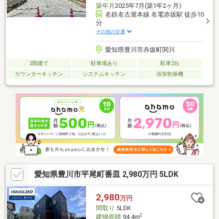
築年月
2025年7月(築1年2ヶ月)
名鉄名古屋本線 名電赤坂駅 徒歩10
分
その他の交通
愛知県豊川市赤坂町関川
2階建て
駐車場あり
駐車2台
カウンターキッチン
システムキッチン
浴室乾燥機
愛知県豊川市平尾町番皿 2,980万円 5LDK
2,980
万円
間取り
5LDK
2
建物面積
94.4m