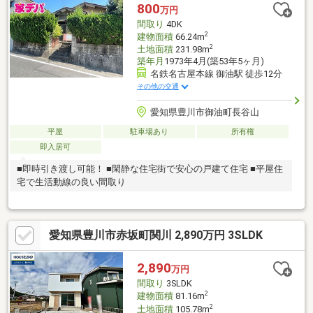
800
万円
間取り
4DK
2
建物面積
66.24m
2
土地面積
231.98m
築年月
1973年4月(築53年5ヶ月)
名鉄名古屋本線 御油駅 徒歩12分
その他の交通
愛知県豊川市御油町長谷山
平屋
駐車場あり
所有権
即入居可
■即時引き渡し可能！ ■閑静な住宅街で安心の戸建て住宅 ■平屋住
宅で生活動線の良い間取り
愛知県豊川市赤坂町関川 2,890万円 3SLDK
2,890
万円
間取り
3SLDK
2
建物面積
81.16m
2
土地面積
105.78m