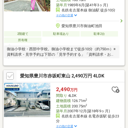
土地面積
100.18m
築年月
1985年6月(築41年3ヶ月)
名鉄名古屋本線 御油駅 徒歩10分
その他の交通
愛知県豊川市御油町池田
2階建て
駐車場あり
駐車2台
所有権
御油小学校・西部中学校。御油小学校まで徒歩10分（約750ｍ）※
資料請求・見学予約は下部の「見学予約する」「資料請求・お問
合せ」よりお気軽にお問い合わせください!
愛知県豊川市赤坂町東山 2,490万円 4LDK
2,490
万円
間取り
4LDK
2
建物面積
126.71m
2
土地面積
200.75m
築年月
2007年12月(築18年9ヶ月)
名鉄名古屋本線 名電赤坂駅 徒歩23
分
その他の交通