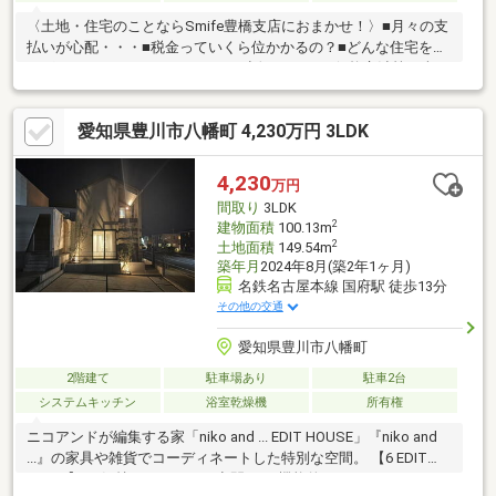
〈土地・住宅のことならSmife豊橋支店におまかせ！〉■月々の支
払いが心配・・・■税金っていくら位かかるの？■どんな住宅を選
べばいいかわからない・・・etcお話ししづらい価格交渉等も含
め、何でもSmife豊橋支店にご相談ください！不安な住宅探し
を、しっかりとサポートいたします！！近隣に便利な施設盛りだ
愛知県豊川市八幡町 4,230万円 3LDK
くさん♪豊川市御油町に敷地約13坪 近隣商業施設は徒歩圏内に
多数あります。約27坪 2階建て4LDKお車は2台駐車可能内装はす
べて新品です♪御油小学校まで徒歩約17分(約1320m)西部中学校ま
4,230
万円
で徒歩約20分(約1530m)お気軽にお問合せください。
間取り
3LDK
2
建物面積
100.13m
2
土地面積
149.54m
築年月
2024年8月(築2年1ヶ月)
名鉄名古屋本線 国府駅 徒歩13分
その他の交通
愛知県豊川市八幡町
2階建て
駐車場あり
駐車2台
システムキッチン
浴室乾燥機
所有権
ニコアンドが編集する家「niko and ... EDIT HOUSE」『niko and
...』の家具や雑貨でコーディネートした特別な空間。 【6 EDIT
POINT】01 気持ちがつながる空間 02 機能的でスタイリッシュ