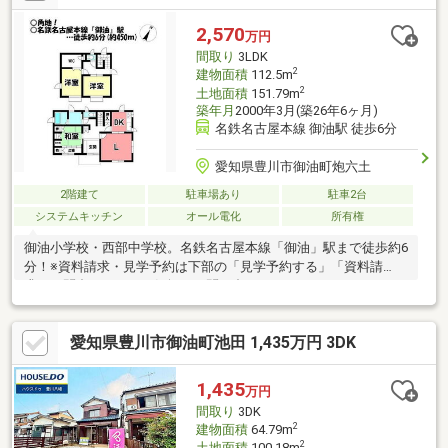
2,570
万円
間取り
3LDK
2
建物面積
112.5m
2
土地面積
151.79m
築年月
2000年3月(築26年6ヶ月)
名鉄名古屋本線 御油駅 徒歩6分
愛知県豊川市御油町炮六土
2階建て
駐車場あり
駐車2台
システムキッチン
オール電化
所有権
御油小学校・西部中学校。名鉄名古屋本線「御油」駅まで徒歩約6
分！※資料請求・見学予約は下部の「見学予約する」「資料請
求・お問合せ」よりお気軽にお問い合わせください!
愛知県豊川市御油町池田 1,435万円 3DK
1,435
万円
間取り
3DK
2
建物面積
64.79m
2