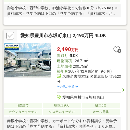
御油小学校・西部中学校。御油小学校まで徒歩10分（約750ｍ）※
資料請求・見学予約は下部の「見学予約する」「資料請求・お問
合せ」よりお気軽にお問い合わせください!
愛知県豊川市赤坂町東山 2,490万円 4LDK
2,490
万円
間取り
4LDK
2
建物面積
126.71m
2
土地面積
200.75m
築年月
2007年12月(築18年9ヶ月)
名鉄名古屋本線 名電赤坂駅 徒歩23
分
その他の交通
愛知県豊川市赤坂町東山
2階建て
駐車場あり
駐車3台
カウンターキッチン
システムキッチン
オール電化
赤坂小学校・音羽中学校。カーポート付です♪※資料請求・見学予
約は下部の「見学予約する」「資料請求・お問合せ」よりお気軽