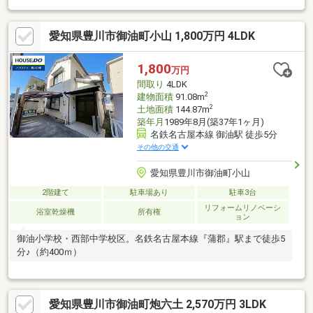
愛知県豊川市御油町小山 1,800万円 4LDK
1,800
万円
間取り
4LDK
2
建物面積
91.08m
2
土地面積
144.87m
築年月
1989年8月(築37年1ヶ月)
名鉄名古屋本線 御油駅 徒歩5分
その他の交通
愛知県豊川市御油町小山
2階建て
駐車場あり
駐車3台
リフォームリノベーシ
浴室乾燥機
所有権
ョン
御油小学校・西部中学校区。名鉄名古屋本線『蒲郡』駅まで徒歩5
分♪（約400ｍ）
愛知県豊川市御油町炮六土 2,570万円 3LDK