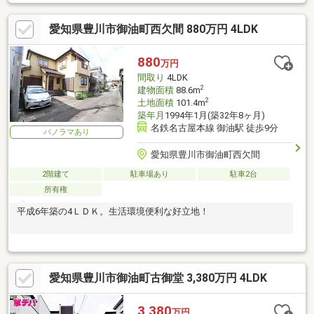
03 ファッションをもっと楽しく 04 好きなことに夢中になれ
る 05 グリーンはたっぷりと 06 ワクワクする余白をわすれず
愛知県豊川市御油町西欠間 880万円 4LDK
に欲張りに楽しめる遊び心のある住まいをコンセプトに。
880
万円
間取り
4LDK
2
建物面積
88.6m
2
土地面積
101.4m
築年月
1994年1月(築32年8ヶ月)
名鉄名古屋本線 御油駅 徒歩9分
パノラマあり
愛知県豊川市御油町西欠間
2階建て
駐車場あり
駐車2台
所有権
平成6年築の4ＬＤＫ。生活環境便利な好立地！
愛知県豊川市御油町古御堂 3,380万円 4LDK
3,380
万円