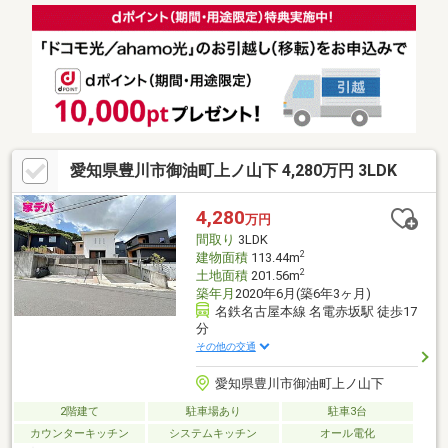
愛知県豊川市御油町上ノ山下 4,280万円 3LDK
4,280
万円
間取り
3LDK
2
建物面積
113.44m
2
土地面積
201.56m
築年月
2020年6月(築6年3ヶ月)
名鉄名古屋本線 名電赤坂駅 徒歩17
分
その他の交通
愛知県豊川市御油町上ノ山下
2階建て
駐車場あり
駐車3台
カウンターキッチン
システムキッチン
オール電化