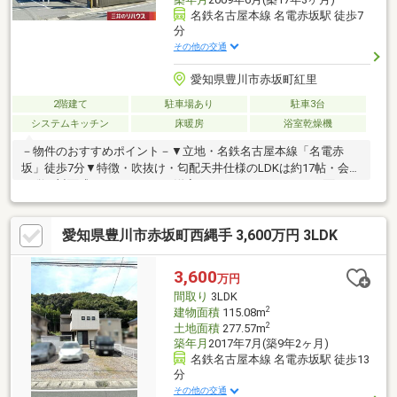
名鉄名古屋本線 名電赤坂駅 徒歩7
分
その他の交通
愛知県豊川市赤坂町紅里
2階建て
駐車場あり
駐車3台
システムキッチン
床暖房
浴室乾燥機
－物件のおすすめポイント－▼立地・名鉄名古屋本線「名電赤
坂」徒歩7分▼特徴・吹抜け・匂配天井仕様のLDKは約17帖・会話
が弾む対面式キッチン・LD・洋室はそれぞれバルコニーに面する
設計・WICなど室内随所に収納を設置・洋室に洗面室・トイレ
有・庭有・電動シャッター有(車庫・1階2階掃き出し窓部分)・駐
愛知県豊川市赤坂町西縄手 3,600万円 3LDK
車3台可(車種による)※平成12年2月増築(未登記)種類:居宅・車庫、
構造:軽量鉄骨造、屋根:かわらぶき、面積:35.42平米(約10.7坪)■ ご
希望の住まい探しをお手伝いします ━━━━━・・・物件の詳
3,600
万円
細・ご相談はお気軽にお問い合わせください。
間取り
3LDK
2
建物面積
115.08m
2
土地面積
277.57m
築年月
2017年7月(築9年2ヶ月)
名鉄名古屋本線 名電赤坂駅 徒歩13
分
その他の交通