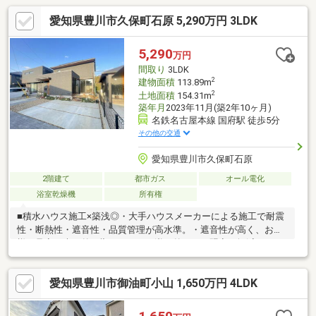
愛知県豊川市久保町石原 5,290万円 3LDK
5,290
万円
間取り
3LDK
2
建物面積
113.89m
2
土地面積
154.31m
築年月
2023年11月(築2年10ヶ月)
名鉄名古屋本線 国府駅 徒歩5分
その他の交通
愛知県豊川市久保町石原
2階建て
都市ガス
オール電化
浴室乾燥機
所有権
■積水ハウス施工×築浅◎・大手ハウスメーカーによる施工で耐震
性・断熱性・遮音性・品質管理が高水準。・遮音性が高く、お子
様の足音や声が外に響きにくく、逆に外からの騒音も軽減されま
す。■国府駅徒歩5分のアクセス◎・通勤・通学が便利で生活スト
レスを軽減♪■3LDK＋ダウンフロアで解放感あふれるLDK・ダウン
愛知県豊川市御油町小山 1,650万円 4LDK
フロアのあるリビングは天井が高く感じられ奥行きと高級感があ
ります♪■グレーのクロスで落ち着きと高級感◎・グレーカラーが
ホテルライクで上質な雰囲気を演出。■優れた収納計画◎・生活