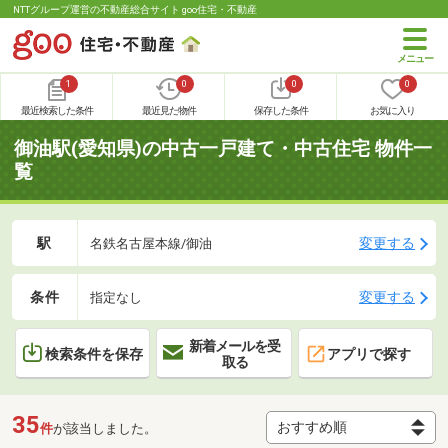
NTTグループ運営の不動産総合サイト goo住宅・不動産
1
0
0
0
最近検索した条件
最近見た物件
保存した条件
お気に入り
御油駅(愛知県)の中古一戸建て・中古住宅 物件一
覧
駅
変更する
名鉄名古屋本線/御油
条件
変更する
指定なし
新着メールを受
検索条件を保存
アプリで探す
取る
35
件
が該当しました。