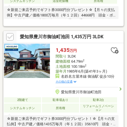
システムキッチン
浴室乾燥機
所有権
☆新規ご来店予約でギフト券3000円分プレゼント☆【月々の支払
例】中古戸建／価格1800万毎月（年１２回）44668円 頭金・ボ
ーナス返済なし※お客様に合った銀行選びお手伝いします〇●〇
見るだけＯＫ！聞くだけＯＫ！ 〇●〇 資料請求・ご案内いつ
でもお気軽にお問合せください 現地を案内しながら周辺環境も
愛知県豊川市御油町池田 1,435万円 3LDK
見て頂けます□■□ 物件の特徴 □■□ ◎2025年4月内装リフォー
ム済み ◎カーポート付き縦列駐車3台可 ◎名鉄名古屋本線「御
油」駅徒歩5分 ◎ヤマナカ御油店徒歩8分 ◎国道1号線アクセ
1,435
万円
ス良好お家を買うならハウスドゥ豊川中央へ【対応言語：英語 ／
間取り
3LDK
ポルトガル語】
2
建物面積
64.79m
2
土地面積
100.18m
築年月
1985年6月(築41年3ヶ月)
名鉄名古屋本線 御油駅 徒歩10分
その他の交通
愛知県豊川市御油町池田
2階建て
駐車場あり
駐車2台
リフォームリノベーシ
システムキッチン
所有権
ョン
☆新規ご来店予約でギフト券3000円分プレゼント！☆【月々の支
払例】中古戸建／価格1435万毎月（年１２回）35610円 頭金・