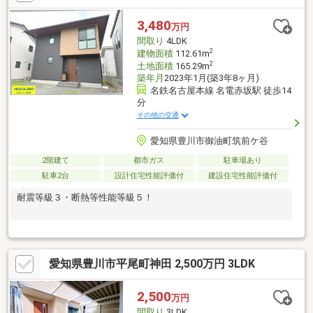
施工！室内きれいにお使いです ◎徒歩圏内に生活施設がそろう
好立地 ◎１階と２階に収納力のある納戸あり ◎国府小学校ま
3,480
万円
で徒歩10分♪お家を買うならハウスドゥ豊川中央へ！【対応言
間取り
4LDK
語：英語 ／ポルトガル語】
2
建物面積
112.61m
2
土地面積
165.29m
築年月
2023年1月(築3年8ヶ月)
名鉄名古屋本線 名電赤坂駅 徒歩14
分
その他の交通
愛知県豊川市御油町筑前ケ谷
2階建て
都市ガス
駐車場あり
駐車2台
設計住宅性能評価付
建設住宅性能評価付
耐震等級３・断熱等性能等級５！
愛知県豊川市平尾町神田 2,500万円 3LDK
2,500
万円
間取り
3LDK