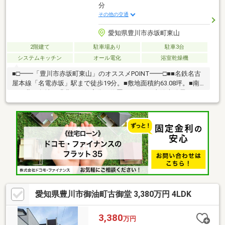
分
その他の交通
愛知県豊川市赤坂町東山
2階建て
駐車場あり
駐車3台
システムキッチン
オール電化
浴室乾燥機
■□━━「豊川市赤坂町東山」のオススメPOINT━━□■■名鉄名古
屋本線「名電赤坂」駅まで徒歩19分。■敷地面積約63.08坪。■南
西・北西角地！緑豊かな住宅街に位置します。■太陽光発電シス
テムが設置されたオール電化住宅。■LDKは約18.5帖の広さ。■キ
ッチンはお料理に集中できる、独立タイプ。■食器洗浄乾燥機、
浴室乾燥機などの設備付き。■室内各所に収納が設けられていま
す。■リフォーム内容《内装》・2011年10月：キッチン・洗面台
交換・2012年：オール電化工事・2020年：玄関ドア交換・2024年
3月：浴室交換《外装》・2012年：太陽光パネル設置
愛知県豊川市御油町古御堂 3,380万円 4LDK
3,380
万円