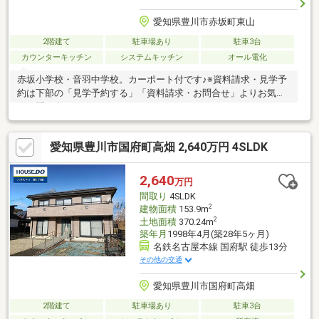
愛知県豊川市赤坂町東山
2階建て
駐車場あり
駐車3台
カウンターキッチン
システムキッチン
オール電化
赤坂小学校・音羽中学校。カーポート付です♪※資料請求・見学予
約は下部の「見学予約する」「資料請求・お問合せ」よりお気軽
にお問い合わせください!
愛知県豊川市国府町高畑 2,640万円 4SLDK
2,640
万円
間取り
4SLDK
2
建物面積
153.9m
2
土地面積
370.24m
築年月
1998年4月(築28年5ヶ月)
名鉄名古屋本線 国府駅 徒歩13分
その他の交通
愛知県豊川市国府町高畑
2階建て
駐車場あり
駐車3台