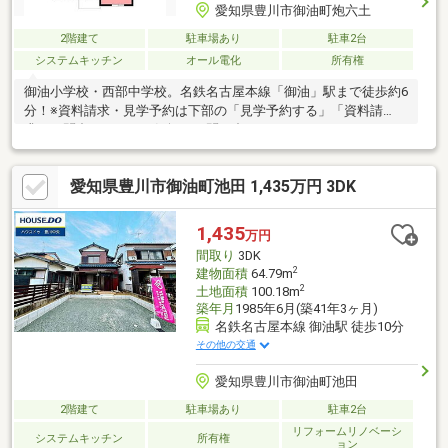
愛知県豊川市御油町炮六土
2階建て
駐車場あり
駐車2台
システムキッチン
オール電化
所有権
御油小学校・西部中学校。名鉄名古屋本線「御油」駅まで徒歩約6
分！※資料請求・見学予約は下部の「見学予約する」「資料請
求・お問合せ」よりお気軽にお問い合わせください!
愛知県豊川市御油町池田 1,435万円 3DK
1,435
万円
間取り
3DK
2
建物面積
64.79m
2
土地面積
100.18m
築年月
1985年6月(築41年3ヶ月)
名鉄名古屋本線 御油駅 徒歩10分
その他の交通
愛知県豊川市御油町池田
2階建て
駐車場あり
駐車2台
リフォームリノベーシ
システムキッチン
所有権
ョン