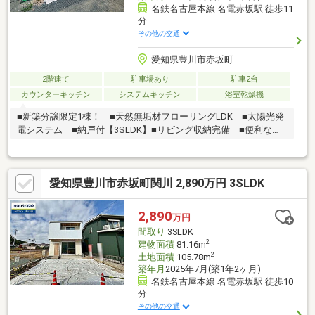
名鉄名古屋本線 名電赤坂駅 徒歩11
分
その他の交通
愛知県豊川市赤坂町
2階建て
駐車場あり
駐車2台
カウンターキッチン
システムキッチン
浴室乾燥機
■新築分譲限定1棟！ ■天然無垢材フローリングLDK ■太陽光発
電システム ■納戸付【3SLDK】■リビング収納完備 ■便利なタ
ッチレス水栓 ■並列駐車2台可能 ■水回りがまとまった家事ラ
クの動線
愛知県豊川市赤坂町関川 2,890万円 3SLDK
2,890
万円
間取り
3SLDK
2
建物面積
81.16m
2
土地面積
105.78m
築年月
2025年7月(築1年2ヶ月)
名鉄名古屋本線 名電赤坂駅 徒歩10
分
その他の交通