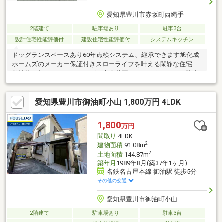
愛知県豊川市赤坂町西縄手
2階建て
駐車場あり
駐車3台
設計住宅性能評価付
建設住宅性能評価付
システムキッチン
ドッグランスペースあり60年点検システム、継承できます旭化成
ホームズのメーカー保証付きスローライフを叶える閑静な住宅地
敷地約83坪。 ガーデニング・家庭菜園・BBQが楽しめます駐車
場：カースペース3台
愛知県豊川市御油町小山 1,800万円 4LDK
1,800
万円
間取り
4LDK
2
建物面積
91.08m
2
土地面積
144.87m
築年月
1989年8月(築37年1ヶ月)
名鉄名古屋本線 御油駅 徒歩5分
その他の交通
愛知県豊川市御油町小山
2階建て
駐車場あり
駐車3台