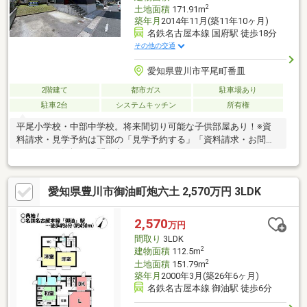
2
土地面積
171.91m
築年月
2014年11月(築11年10ヶ月)
名鉄名古屋本線 国府駅 徒歩18分
その他の交通
愛知県豊川市平尾町番皿
2階建て
都市ガス
駐車場あり
駐車2台
システムキッチン
所有権
平尾小学校・中部中学校。将来間切り可能な子供部屋あり！※資
料請求・見学予約は下部の「見学予約する」「資料請求・お問合
せ」よりお気軽にお問い合わせください!
愛知県豊川市御油町炮六土 2,570万円 3LDK
2,570
万円
間取り
3LDK
2
建物面積
112.5m
2
土地面積
151.79m
築年月
2000年3月(築26年6ヶ月)
名鉄名古屋本線 御油駅 徒歩6分