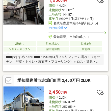
1,650
万円
動線と連動した収納が配置されており、整理のしやすい空間。
間取り
4LDK
ご相談いつでも承っております♪
2
建物面積
91.08m
2
土地面積
144.87m
築年月
1989年8月(築37年1ヶ月)
名鉄名古屋本線 御油駅 徒歩5分
その他の交通
愛知県豊川市御油町小山
2階建て
駐車場あり
駐車3台
システムキッチン
浴室乾燥機
所有権
■■■おすすめPOINT■■■・2025年4月フルリフォーム済み！（キッ
チン・浴室・トイレ・洗面所・フローリング・クロス・建具・サ
ッシ）キレイな物件です♪・名鉄本線「御油」駅徒歩約5分、「国
府」駅徒歩約11分！お出かけに便利な立地です◎・全室、断熱性
と防音性に優れた断熱二重窓つき！・駐車3台可能、カーポート付
愛知県豊川市赤坂町紅里 2,450万円 2LDK
きで大切なお車を守ります。・洋室は全て6帖の4LDK物件です。
家族が増えても安心の間取りです◎・洗面台が脱衣室の外にある
ので混雑を緩和することができます！・間取り変更でリビング約
2,450
万円
19帖も実現可能です！・徒歩10分圏内にスーパーやドラッグスト
間取り
2LDK
アなど、商業施設が多数ございます！
2
建物面積
107.37m
2
土地面積
257.85m
築年月
2009年6月(築17年3ヶ月)