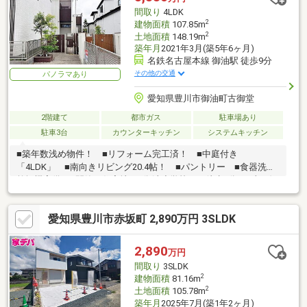
間取り
4LDK
2
建物面積
107.85m
2
土地面積
148.19m
築年月
2021年3月(築5年6ヶ月)
名鉄名古屋本線 御油駅 徒歩9分
その他の交通
パノラマあり
愛知県豊川市御油町古御堂
2階建て
都市ガス
駐車場あり
駐車3台
カウンターキッチン
システムキッチン
■築年数浅め物件！ ■リフォーム完工済！ ■中庭付き
「4LDK」 ■南向きリビング20.4帖！ ■パントリー ■食器洗浄
乾燥機完備 ■閑静な住宅地 ■御油小学校まで徒歩9分 ■東三河
ふるさと公園至近
愛知県豊川市赤坂町 2,890万円 3SLDK
2,890
万円
間取り
3SLDK
2
建物面積
81.16m
2
土地面積
105.78m
築年月
2025年7月(築1年2ヶ月)