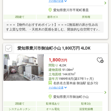
その他の交通
愛知県豊川市平尾町番皿
2階建て
都市ガス
所有権
＝＝＝【物件のおすすめポイント】＝＝＝□無垢材の床が生み出
す上質な空間。・天然木の質感を楽しむ、開放的な住空間です♪□
ウッドデッキ・お庭・カーポート付き！・充実した設備で、暮ら
しを豊かに彩る事が出来ます◎□区画整理地内！・道路や公園の
整備による生活環境が整った立地です。＝＝＝【周辺環境】＝＝
愛知県豊川市御油町小山 1,800万円 4LDK
＝・名鉄「国府」駅 徒歩約15分・平尾小学校 徒歩約19分・フ
ァミリーマート豊川平尾店 徒歩約1分・ウエルシア豊川平尾町
店 徒歩約1分・くすのき公園 徒歩約8分・豊川八幡郵便局 徒
1,800
万円
歩約10分▼△▼住宅ローンのご相談や現地内覧のご予約等、いつ
間取り
4LDK
でも承っております♪▼△▼
2
建物面積
91.08m
2
土地面積
144.87m
築年月
1989年8月(築37年1ヶ月)
名鉄名古屋本線 御油駅 徒歩7分
その他の交通
愛知県豊川市御油町小山
2階建て
駐車場あり
駐車2台
システムキッチン
オール電化
浴室乾燥機