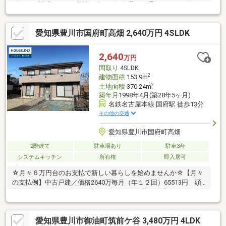
ボーナス返済なし※お客様に合った銀行選びお手伝いします〇●
〇 見るだけＯＫ！聞くだけＯＫ！ 〇●〇 資料請求・ご案内
いつでもお気軽にお問合せください 現地を案内しながら周辺環
愛知県豊川市国府町高畑 2,640万円 4SLDK
境も見て頂けます□■□ 物件の特徴 □■□ ◎内装、外装リフォ
ーム物件です！ ◎陽当りのよい南向きの住まい ◎御油小学
校、名鉄御油駅まで徒歩10分 ◎御油の松並木や音羽川沿いの桜
2,640
万円
が楽しめますお家を買うならハウスドゥ豊川中央へ！【対応言
間取り
4SLDK
語：英語 ／ポルトガル語】
2
建物面積
153.9m
2
土地面積
370.24m
築年月
1998年4月(築28年5ヶ月)
名鉄名古屋本線 国府駅 徒歩13分
その他の交通
愛知県豊川市国府町高畑
2階建て
駐車場あり
駐車3台
システムキッチン
所有権
即入居可
☆月々６万円台のお支払で新しい暮らしを始めませんか☆【月々
の支払例】中古戸建／価格2640万毎月（年１２回）65513円 頭
金・ボーナス払いなし※お客様に合った銀行選びお手伝いします
〇●〇 見るだけＯＫ！聞くだけＯＫ！ 〇●〇 資料請求・ご案
内いつでもお気軽にお問合せください 現地を案内しながら周辺
愛知県豊川市御油町筑前ケ谷 3,480万円 4LDK
環境も見て頂けます□■□ 物件の特徴 □■□ ◎ヘーベルハウス