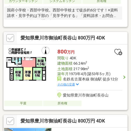
カウンターキッチン
システムキッチン
所有権
国府小学校・西部中学校。西部中学校まで徒歩約6分です！※資料
請求・見学予約は下部の「見学予約する」「資料請求・お問合
せ」よりお気軽にお問い合わせください!
愛知県豊川市御油町長谷山 800万円 4DK
800
万円
間取り
4DK
2
建物面積
66.24m
2
土地面積
217.98m
築年月
1973年4月(築53年5ヶ月)
名鉄名古屋本線 御油駅 徒歩12分
その他の交通
愛知県豊川市御油町長谷山
平屋
所有権
愛知県豊川市御油町長谷山 800万円 4DK