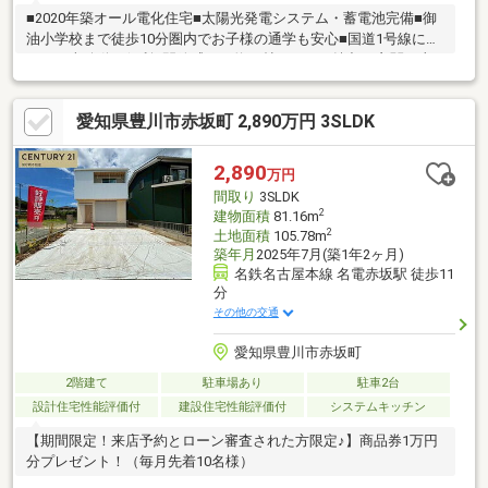
■2020年築オール電化住宅■太陽光発電システム・蓄電池完備■御
油小学校まで徒歩10分圏内でお子様の通学も安心■国道1号線に出
やすく車移動に便利■開放感ある約20帖のLDKが魅力♪■玄関に土
間収納あり
愛知県豊川市赤坂町 2,890万円 3SLDK
2,890
万円
間取り
3SLDK
2
建物面積
81.16m
2
土地面積
105.78m
築年月
2025年7月(築1年2ヶ月)
名鉄名古屋本線 名電赤坂駅 徒歩11
分
その他の交通
愛知県豊川市赤坂町
2階建て
駐車場あり
駐車2台
設計住宅性能評価付
建設住宅性能評価付
システムキッチン
【期間限定！来店予約とローン審査された方限定♪】商品券1万円
分プレゼント！（毎月先着10名様）