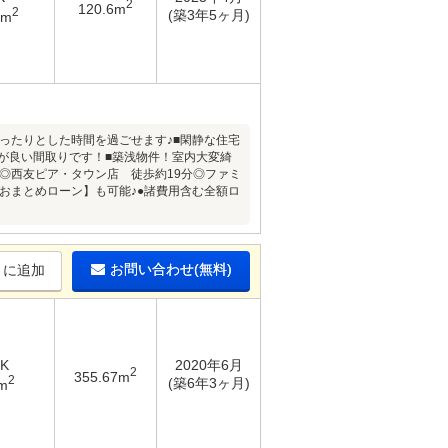
2
120.6m
2
(築3年5ヶ月)
9m
ゆったりとした時間を過ごせます♪■閑静な住宅
が良い間取りです！■築浅物件！室内大変綺
◎西友ピア・タウン店 徒歩約19分◎ファミ
おまとめローン】も可能♪●諸費用含む全額ロ
お問い合わせ(無料)
りに追加
DK
2020年6月
2
355.67m
2
(築6年3ヶ月)
m