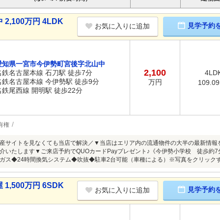
100万円 4LDK
見学予約
お気に入りに追加
愛知県一宮市今伊勢町宮後字北山中
2,100
名鉄名古屋本線 石刀駅 徒歩7分
4LD
名鉄名古屋本線 今伊勢駅 徒歩9分
万円
109.0
名鉄尾西線 開明駅 徒歩22分
有権
産サイトを見なくても当店で解決／▼当店はエリア内の流通物件の大半の最新情報
介いたします▼ご来店予約でQUOカードPayプレゼント♪《今伊勢小学校 徒歩約7
ガス◆24時間換気システム◆吹抜◆駐車2台可能（車種による）※写真をクリック
500万円 6SDK
見学予約
お気に入りに追加