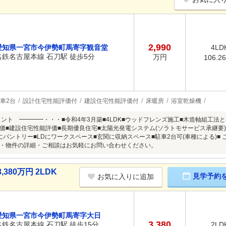
2,990
愛知県一宮市今伊勢町馬寄字観音堂
4LD
名鉄名古屋本線 石刀駅 徒歩5分
万円
106.2
車2台
設計住宅性能評価付
建設住宅性能評価付
床暖房
浴室乾燥機
イント ━━━━・・・■令和4年3月築■4LDK■ウッドフレンズ施工■木造軸組工法
価■建設住宅性能評価■長期優良住宅■太陽光発電システム(ソラトモサービス承継要)
にパントリー■LDにワークスペース■玄関に収納スペース■駐車2台可(車種による)■
・物件の詳細・ご相談はお気軽にお問い合わせください。
80万円 2LDK
見学予約
お気に入りに追加
愛知県一宮市今伊勢町馬寄字大日
3,380
名鉄名古屋本線 石刀駅 徒歩15分
2LD