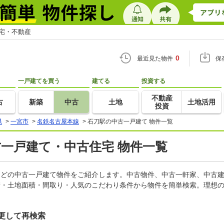
住宅・不動産
0
最近見た物件
保
一戸建てを買う
建てる
投資する
不動産
古
新築
中古
土地
土地活用
投資
県
>
一宮市
>
名鉄名古屋本線
>
石刀駅の中古一戸建て 物件一覧
古一戸建て・中古住宅 物件一覧
家などの中古一戸建て物件をご紹介します。中古物件、中古一軒家、中古
積・土地面積・間取り・人気のこだわり条件から物件を簡単検索。理想の
更して再検索