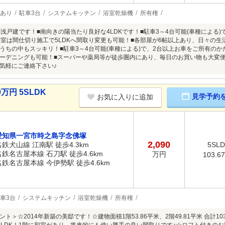
あり
駐車3台
システムキッチン
浴室乾燥機
所有権
築浅戸建です！■南向きの陽当たり良好な4LDKです！■駐車3～4台可能(車種による
居室は間仕切り施工で5LDKへ間取り変更も可能！■各部屋が6帖以上あり、日々の
うちの中もスッキリ！■駐車3～4台可能(車種による)で、2台以上お車をご所有の
ーデニングも可能！■スーパーや薬局等が徒歩圏内にあり、毎日のお買い物も大変
気軽にご連絡下さい♪
万円 5SLDK
見学予約
お気に入りに追加
愛知県一宮市時之島字念佛塚
2,090
名鉄犬山線 江南駅 徒歩4.3km
5SL
名鉄名古屋本線 石刀駅 徒歩4.6km
万円
103.6
名鉄名古屋本線 今伊勢駅 徒歩4.6km
車3台
システムキッチン
浴室乾燥機
所有権
ト＞☆2014年新築の美邸です！☆建物面積1階53.86平米、2階49.81平米 合計103.6