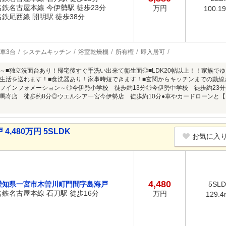
名鉄名古屋本線 今伊勢駅 徒歩23分
万円
100.1
名鉄尾西線 開明駅 徒歩38分
車3台
システムキッチン
浴室乾燥機
所有権
即入居可
～■独立洗面台あり！帰宅後すぐ手洗い出来て衛生面◎■LDK20帖以上！！家族で
生活を送れます！■食洗器あり！家事時短できます！■玄関からキッチンまでの動線
フインフォメーション～◎今伊勢小学校 徒歩約13分◎今伊勢中学校 徒歩約23分
馬寄店 徒歩約8分◎ウエルシア一宮今伊勢店 徒歩約10分●車やカードローンと【
480万円 5SLDK
お気に入
4,480
愛知県一宮市木曽川町門間字島海戸
5SL
名鉄名古屋本線 石刀駅 徒歩16分
万円
129.4