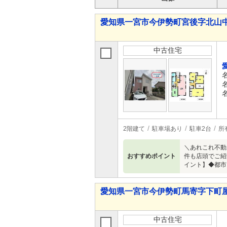
愛知県一宮市今伊勢町宮後字北山中 2,
中古住宅
2階建て
駐車場あり
駐車2台
所
＼あれこれ不動
おすすめポイント
件も店頭でご紹
イント】◆都市
愛知県一宮市今伊勢町馬寄字下町屋 1,
中古住宅