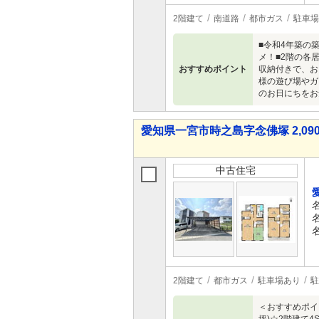
2階建て
南道路
都市ガス
駐車場
■令和4年築の
メ！■2階の各
おすすめポイント
収納付きで、お
様の遊び場やガ
のお日にちをお
愛知県一宮市時之島字念佛塚 2,090
中古住宅
2階建て
都市ガス
駐車場あり
駐
＜おすすめポイン