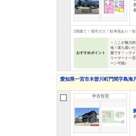
2階建て
都市ガス
駐車場あり
駐
～ここが魅力的
地！落ち着いた
おすすめポイント
麗です！～ライ
リーマート一宮
ーン可能♪
愛知県一宮市木曽川町門間字島海戸 4,
中古住宅