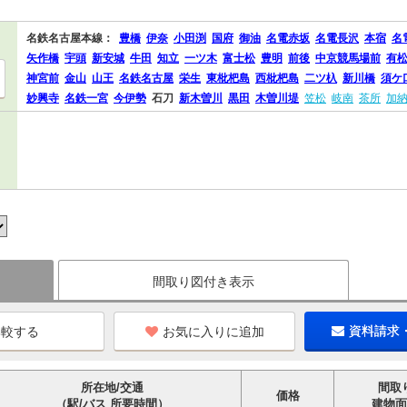
名鉄名古屋本線：
豊橋
伊奈
小田渕
国府
御油
名電赤坂
名電長沢
本宿
名
矢作橋
宇頭
新安城
牛田
知立
一ツ木
富士松
豊明
前後
中京競馬場前
有
神宮前
金山
山王
名鉄名古屋
栄生
東枇杷島
西枇杷島
二ツ杁
新川橋
須ケ
妙興寺
名鉄一宮
今伊勢
石刀
新木曽川
黒田
木曽川堤
笠松
岐南
茶所
加
間取り図付き表示
お気に入りに追加
資料請求
所在地/交通
間取
価格
（駅/バス 所要時間）
建物面