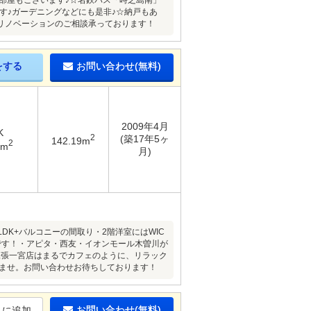
お部屋もございます♪☆名鉄バス「時之島南」
ます♪ガーデニングなどにも是非♪☆納戸もあ
リノベーションのご相談承っております！
をする
お問い合わせ(無料)
2009年4月
K
2
(築17年5ヶ
142.19m
2
5m
月)
DK+バルコニーの間取り・2階洋室にはWIC
です！・アピタ・西友・イオンモール木曽川が
尾張一宮店はまるでカフェのように、リラック
いませ。お問い合わせお待ちしております！
お問い合わせ(無料)
りに追加