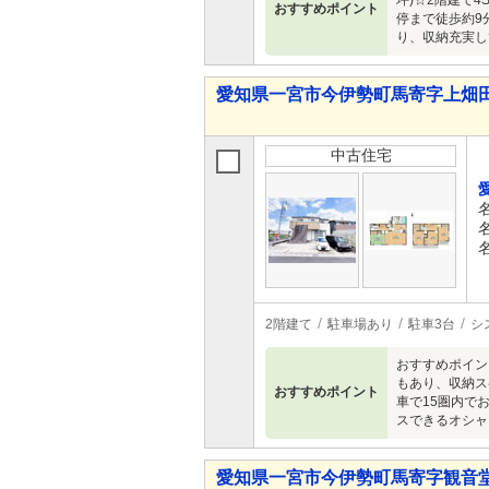
坪)☆2階建て
おすすめポイント
停まで徒歩約9
り、収納充実し
愛知県一宮市今伊勢町馬寄字上畑田 1,
中古住宅
2階建て
駐車場あり
駐車3台
シ
おすすめポイン
もあり、収納ス
おすすめポイント
車で15圏内で
スできるオシャ
愛知県一宮市今伊勢町馬寄字観音堂 2,