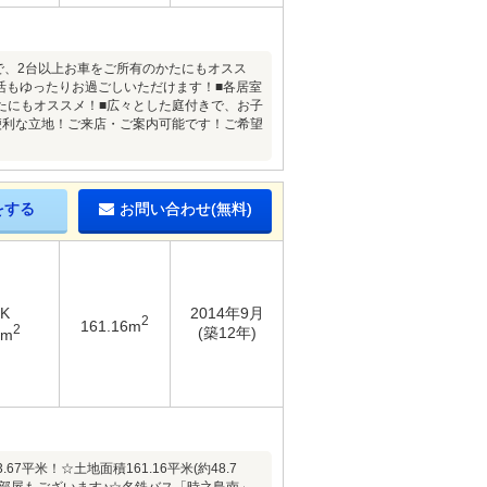
)で、2台以上お車をご所有のかたにもオスス
生活もゆったりお過ごしいただけます！■各居室
かたにもオススメ！■広々とした庭付きで、お子
便利な立地！ご来店・ご案内可能です！ご希望
をする
お問い合わせ(無料)
DK
2014年9月
2
161.16m
2
(築12年)
7m
7平米！☆土地面積161.16平米(約48.7