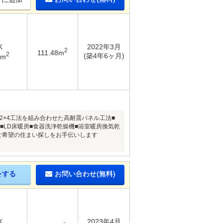
K
2022年3月
2
111.48m
2
(築4年6ヶ月)
6m
と2×4工法を組み合わせた高耐震パネル工法■
■LD床暖房■食器洗浄乾燥機■浴室暖房換気乾
 ご希望の住まい探しをお手伝いします
をする
お問い合わせ(無料)
K
2023年4月