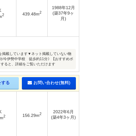
1988年12月
K
2
(築37年9ヶ
439.48m
2
m
月)
を掲載しています▼ネット掲載していない物
分/今伊勢中学校 徒歩約11分》【おすすめポ
クすると、詳細をご覧いただけます
をする
お問い合わせ(無料)
K
2022年6月
2
156.29m
2
(築4年3ヶ月)
9m