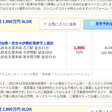
4SLDK！1階に和室があり、将来的にも使い勝手の良い間取りです♪☆ロフト付きの
分♪☆カーポート付！駐車2台可能！(車種によります)☆広めのお庭スペースござい
ております♪☆都市ガスのため、ランニングコストが抑えられます♪☆リフォーム・
890万円 4LDK
見学予約
お気に入りに追加
愛知県一宮市今伊勢町馬寄字上畑田
1,890
名鉄名古屋本線 石刀駅 徒歩21分
4LD
名鉄名古屋本線 今伊勢駅 徒歩28分
万円
101.8
名鉄名古屋本線 新木曽川駅 徒歩31分
ステムキッチン
オール電化
所有権
リフォームリノベーション
ト】・2011年12月頃太陽光発電付・オール電化リフォーム済！・広々リビングの4L
ペースも完備！・保育園まで徒歩約6分と小さなお子様がいるご家庭にもおすすめ
お買い物も便利です♪【ローンのご相談承っております！】不動産SHOPナカジツ 
レで落ち着きのある空間。キッズスペースも完備。 ご家族そろってお越しくださ
990万円 4LDK
お気に入