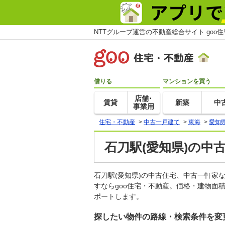
NTTグループ運営の不動産総合サイト goo
借りる
マンションを買う
店舗･
賃貸
新築
中
事業用
住宅・不動産
>
中古一戸建て
>
東海
>
愛知
石刀駅(愛知県)の中
石刀駅(愛知県)の中古住宅、中古一軒
すならgoo住宅・不動産。価格・建物面
ポートします。
探したい物件の路線・検索条件を変