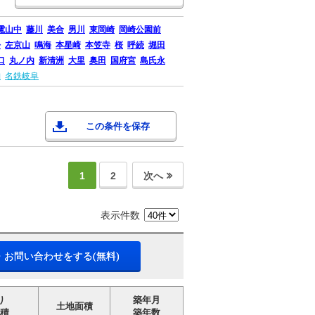
電山中
藤川
美合
男川
東岡崎
岡崎公園前
松
左京山
鳴海
本星崎
本笠寺
桜
呼続
堀田
口
丸ノ内
新清洲
大里
奥田
国府宮
島氏永
納
名鉄岐阜
この条件を保存
1
2
次へ
表示件数
・お問い合わせをする(無料)
り
築年月
土地面積
積
築年数