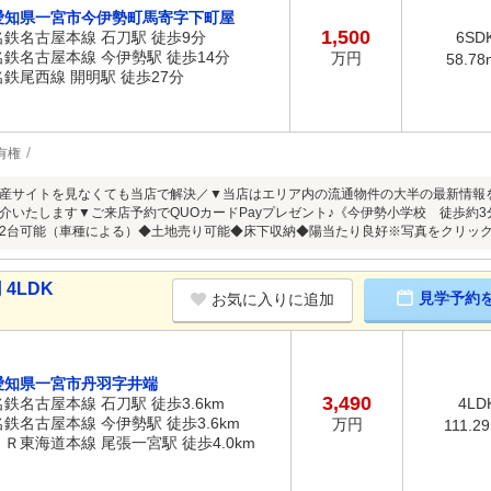
愛知県一宮市今伊勢町馬寄字下町屋
1,500
名鉄名古屋本線 石刀駅 徒歩9分
6SD
名鉄名古屋本線 今伊勢駅 徒歩14分
万円
58.78
名鉄尾西線 開明駅 徒歩27分
有権
産サイトを見なくても当店で解決／▼当店はエリア内の流通物件の大半の最新情報
介いたします▼ご来店予約でQUOカードPayプレゼント♪《今伊勢小学校 徒歩約3
2台可能（車種による）◆土地売り可能◆床下収納◆陽当たり良好※写真をクリッ
4LDK
見学予約
お気に入りに追加
愛知県一宮市丹羽字井端
3,490
名鉄名古屋本線 石刀駅 徒歩3.6km
4LD
名鉄名古屋本線 今伊勢駅 徒歩3.6km
万円
111.2
ＪＲ東海道本線 尾張一宮駅 徒歩4.0km