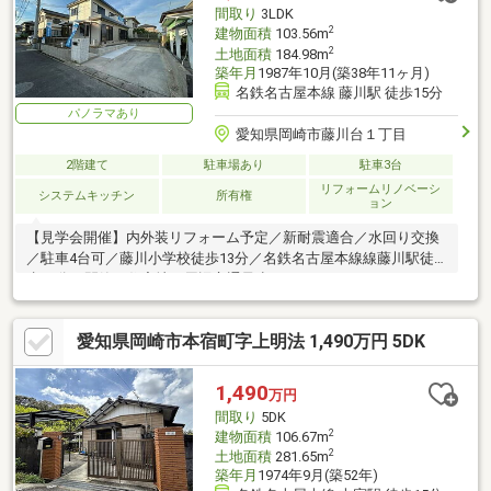
間取り
3LDK
2
建物面積
103.56m
2
土地面積
184.98m
築年月
1987年10月(築38年11ヶ月)
名鉄名古屋本線 藤川駅 徒歩15分
パノラマあり
愛知県岡崎市藤川台１丁目
2階建て
駐車場あり
駐車3台
リフォームリノベーシ
システムキッチン
所有権
ョン
【見学会開催】内外装リフォーム予定／新耐震適合／水回り交換
／駐車4台可／藤川小学校徒歩13分／名鉄名古屋本線線藤川駅徒
歩15分／閑静な住宅地／周辺交通量少なめ
愛知県岡崎市本宿町字上明法 1,490万円 5DK
1,490
万円
間取り
5DK
2
建物面積
106.67m
2
土地面積
281.65m
築年月
1974年9月(築52年)