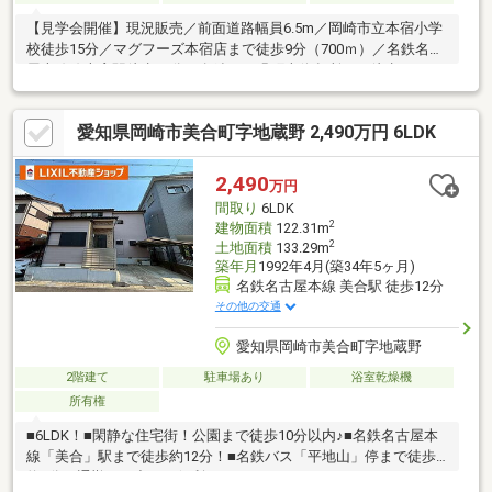
【見学会開催】現況販売／前面道路幅員6.5m／岡崎市立本宿小学
校徒歩15分／マグフーズ本宿店まで徒歩9分（700ｍ）／名鉄名古
屋本線線本宿駅徒歩13分／名鉄バス緑町南停留所まで徒歩…
愛知県岡崎市美合町字地蔵野 2,490万円 6LDK
2,490
万円
間取り
6LDK
2
建物面積
122.31m
2
土地面積
133.29m
築年月
1992年4月(築34年5ヶ月)
名鉄名古屋本線 美合駅 徒歩12分
その他の交通
愛知県岡崎市美合町字地蔵野
2階建て
駐車場あり
浴室乾燥機
所有権
■6LDK！■閑静な住宅街！公園まで徒歩10分以内♪■名鉄名古屋本
線「美合」駅まで徒歩約12分！■名鉄バス「平地山」停まで徒歩
約3分！通勤・お出かけ便利♪