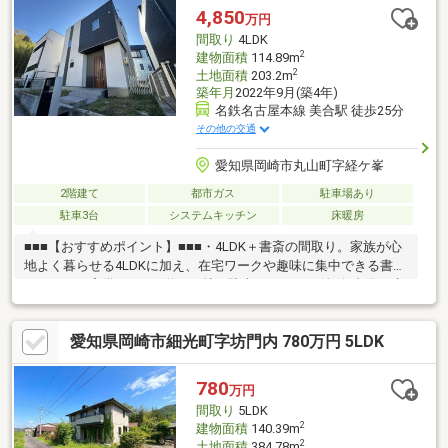
農村公園 徒歩11分(約820m)■ ご希望の住まい探しをお手伝いしま
4,850
万円
す ━━━━━・・・物件の詳細・ご相談はお気軽にお問い合わせ
間取り
4LDK
ください。
2
建物面積
114.89m
2
土地面積
203.2m
築年月
2022年9月(築4年)
名鉄名古屋本線 美合駅 徒歩25分
その他の交通
愛知県岡崎市丸山町字経ケ峯
2階建て
都市ガス
駐車場あり
駐車3台
システムキッチン
床暖房
■■■【おすすめポイント】■■■・4LDK＋書斎の間取り。家族が心
地よく暮らせる4LDKに加え、在宅ワークや趣味に集中できる書斎
スペースを完備。・LDK約17.5帖・駐車スペースは並列3台分！来
客時も安心。大型車をお持ちのご家庭にもぴったり。・開放感あ
ふれる広々屋上テラス！お子様のプールやガーデニングなど、多
愛知県岡崎市細光町字坊門内 780万円 5LDK
目的に使える空間！・南側に庭あり！ガーデニング・ドッグラ
ン・家庭菜園など、お好みにアレンジ可能！・明るい南向きの
LDK！家族がゆったりくつろげる心地よい空間。・閑静で過ごし
780
万円
やすく、自然も感じられる環境。・交通アクセスや生活施設にも
間取り
5LDK
程よく近く、ファミリー層にも人気のエリア。
2
建物面積
140.39m
2
土地面積
384.78m