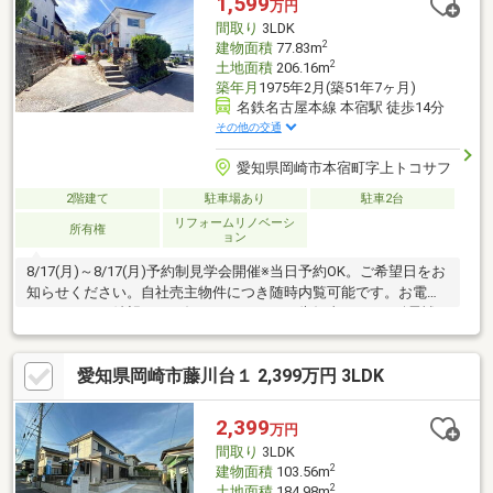
1,599
万円
明器具交換
間取り
3LDK
2
建物面積
77.83m
2
土地面積
206.16m
築年月
1975年2月(築51年7ヶ月)
名鉄名古屋本線 本宿駅 徒歩14分
その他の交通
愛知県岡崎市本宿町字上トコサフ
2階建て
駐車場あり
駐車2台
リフォームリノベーシ
所有権
ョン
8/17(月)～8/17(月)予約制見学会開催※当日予約OK。ご希望日をお
知らせください。自社売主物件につき随時内覧可能です。お電話
かメールでご希望日をお知らせください。告知事項あり●耐震補
強工事予定耐震適合証明書を取得すれば（要別途費用）、条件に
より住宅ローン減税や不動産取得税減税の対象になります。【リ
愛知県岡崎市藤川台１ 2,399万円 3LDK
フォーム内容】●外装玄関交換、雨漏り点検、駐車場拡張、屋根
塗装、外壁塗装、庭木伐採など●内装システムキッチン交換、ユ
ニットバス交換、トイレ交換、洗面化粧台交換、間取変更、玄関
2,399
万円
扉交換、室内ドア交換、床材上張り、シューズボックス交換、ク
間取り
3LDK
ロス張替え
2
建物面積
103.56m
2
土地面積
184.98m