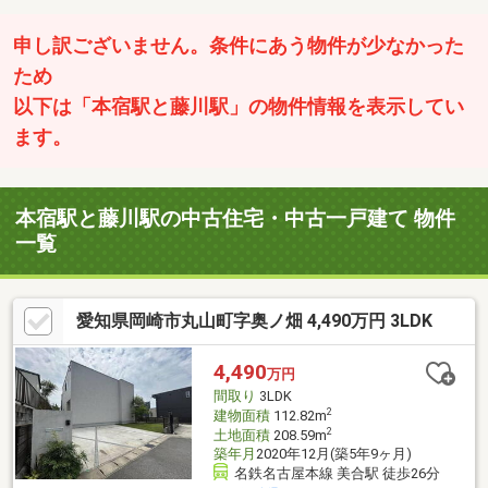
申し訳ございません。条件にあう物件が少なかった
ため
以下は「本宿駅と藤川駅」の物件情報を表示してい
ます。
本宿駅と藤川駅の中古住宅・中古一戸建て 物件
一覧
愛知県岡崎市丸山町字奥ノ畑 4,490万円 3LDK
4,490
万円
間取り
3LDK
2
建物面積
112.82m
2
土地面積
208.59m
築年月
2020年12月(築5年9ヶ月)
名鉄名古屋本線 美合駅 徒歩26分