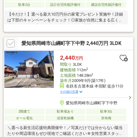
駐車2台
設計住宅性能評価付
建設住宅性能評価付
【今だけ！】選べる最大10万円分の家電プレゼント実施中！詳細
は下部のキャンペーンをチェック！◎家族が自然に集まる広くて
明るいリビング◎リビングが散らからない「隠せる」収納◇レス
ト不動産 ◇豊橋・豊川の家探しは、全てお任せください！● ネッ
トのお家、まとめてご案内！不動産屋を回る手間はゼロ。気にな
愛知県岡崎市山綱町字下中野 2,440万円 3LDK
るお家は一度に見に行きましょう！● あなたに「一番良いロー
ン」をプロが探します！「今の家賃より安くしたい」「ローンが
不安」な方も一番おトクなプランを提案します。● プロが「悪い
2,440
万円
ところ」も正直に教えます！リスクを徹底的になくして、失敗し
間取り
3LDK
ない「最高のお家」だけをご案内します。
2
建物面積
112m
2
土地面積
148.28m
築年月
2009年9月(築17年)
名鉄名古屋本線 本宿駅 徒歩11分
その他の交通
愛知県岡崎市山綱町字下中野
2階建て
駐車場あり
駐車3台
オール電化
浴室乾燥機
所有権
＼選べる新生活応援特典開催中！／写真だけでは分からない陽当
たりや周辺環境もぜひ現地でご確認ください☆女性営業スタッフ