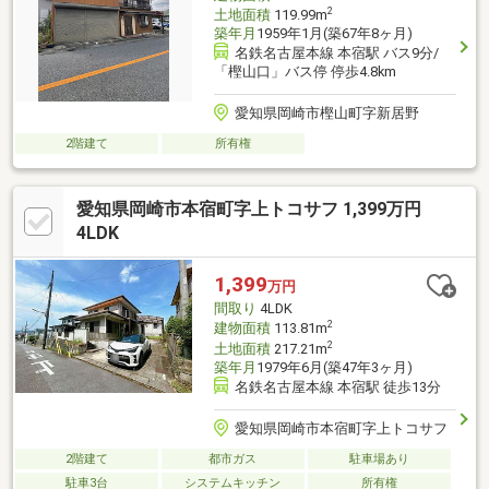
2
土地面積
119.99m
築年月
1959年1月(築67年8ヶ月)
名鉄名古屋本線 本宿駅 バス9分/
「樫山口」バス停 停歩4.8km
愛知県岡崎市樫山町字新居野
2階建て
所有権
愛知県岡崎市本宿町字上トコサフ 1,399万円
4LDK
1,399
万円
間取り
4LDK
2
建物面積
113.81m
2
土地面積
217.21m
築年月
1979年6月(築47年3ヶ月)
名鉄名古屋本線 本宿駅 徒歩13分
愛知県岡崎市本宿町字上トコサフ
2階建て
都市ガス
駐車場あり
駐車3台
システムキッチン
所有権