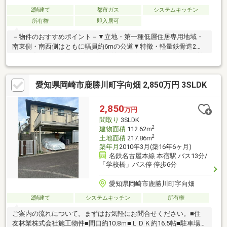
2階建て
都市ガス
システムキッチン
所有権
即入居可
－物件のおすすめポイント－▼立地・第一種低層住居専用地域・
南東側・南西側はともに幅員約6mの公道▼特徴・軽量鉄骨造2階
建て住宅・LDKは約15.7帖、約2.3帖のリビングクローク有・お料
理中も会話が楽しめる対面式キッチン・キッチン・洗面室・浴室
を直線上に配置、家事動線良好・各洋室は2面からの採光を確保・
愛知県岡崎市鹿勝川町字向畑 2,850万円 3SLDK
主寝室に書斎・WICを配置・駐車スペース2台分有(車種による)・
即引渡し可能(残金精算後)▼周辺環境・藤川団地こども広場 徒歩4
分(約250m)■ ご希望の住まい探しをお手伝いします
2,850
万円
━━━━━・・・物件の詳細・ご相談はお気軽にお問い合わせく
間取り
3SLDK
ださい。
2
建物面積
112.62m
2
土地面積
217.86m
築年月
2010年3月(築16年6ヶ月)
名鉄名古屋本線 本宿駅 バス13分/
「学校橋」バス停 停歩6分
愛知県岡崎市鹿勝川町字向畑
2階建て
システムキッチン
所有権
ご案内の流れについて。まずはお気軽にお問合せください。■住
友林業株式会社施工物件■間口約10.8ｍ■ＬＤＫ約16.5帖■駐車場3