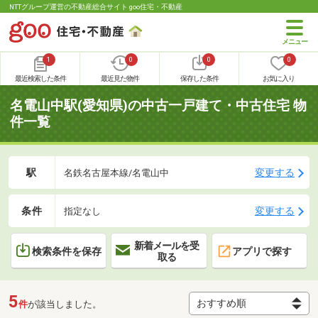
NTTグループ運営の不動産総合サイト goo住宅・不動産
1
0
0
0
最近検索した条件
最近見た物件
保存した条件
お気に入り
名電山中駅(愛知県)の中古一戸建て・中古住宅 物
件一覧
駅
変更する
名鉄名古屋本線/名電山中
条件
変更する
指定なし
新着メールを受
検索条件を保存
アプリで探す
取る
5
件
が該当しました。