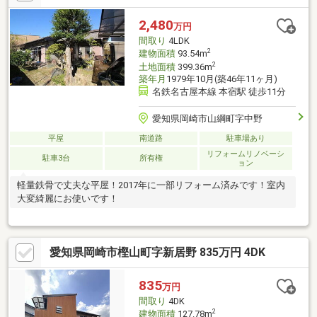
2,480
万円
間取り
4LDK
2
建物面積
93.54m
2
土地面積
399.36m
築年月
1979年10月(築46年11ヶ月)
名鉄名古屋本線 本宿駅 徒歩11分
愛知県岡崎市山綱町字中野
平屋
南道路
駐車場あり
リフォームリノベーシ
駐車3台
所有権
ョン
軽量鉄骨で丈夫な平屋！2017年に一部リフォーム済みです！室内
大変綺麗にお使いです！
愛知県岡崎市樫山町字新居野 835万円 4DK
835
万円
間取り
4DK
2
建物面積
127.78m