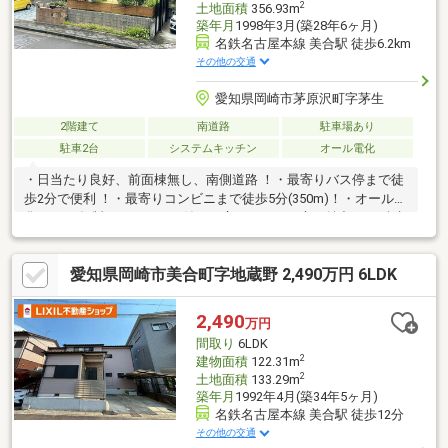
2
土地面積
356.93m
築年月
1998年3月(築28年6ヶ月)
名鉄名古屋本線 美合駅 徒歩6.2km
その他の交通
愛知県岡崎市茅原沢町字茅生
2階建て
南道路
駐車場あり
駐車2台
システムキッチン
オール電化
・日当たり良好、前面棟無し、南側道路 ！・最寄りバス停まで徒
歩2分で便利 ！・最寄りコンビニまで徒歩5分(350m)！・オール電
化、2025年製エコキュート付！・広々としたお庭も魅力 ！・積水
ツーユーホーム施工で安心！
愛知県岡崎市美合町字地蔵野 2,490万円 6LDK
2,490
万円
間取り
6LDK
2
建物面積
122.31m
2
土地面積
133.29m
築年月
1992年4月(築34年5ヶ月)
名鉄名古屋本線 美合駅 徒歩12分
その他の交通