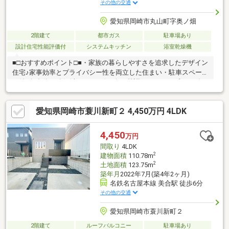
その他の交通
愛知県岡崎市丸山町字奥ノ畑
2階建て
都市ガス
駐車場あり
設計住宅性能評価付
システムキッチン
浴室乾燥機
■□おすすめポイント□■・家族の暮らしやすさを追求したデザイン
住宅♪家事効率とプライバシー性を両立した住まい・駐車スペース
は並列3台分を確保(車種による)・白を基調としたシンプルモダン
な外観デザイン！窓を抑えた正面デザインにより、プライバシー
性とデザイン性を両立・天然芝の庭を採用し、お子様が裸足で遊
愛知県岡崎市蓑川新町２ 4,450万円 4LDK
べる心地よい屋外空間・リビングとつながるウッドデッキを設
置。室内からお子様を見守ることができます！・外からの視線を
遮る設計で、カーテンを開けたままでも過ごしやすい住環境・
4,450
万円
広々とした玄関スペースを確保。ベビーカーや自転車の収納にも
間取り
4LDK
便利です。
2
建物面積
110.78m
2
土地面積
123.75m
築年月
2022年7月(築4年2ヶ月)
名鉄名古屋本線 美合駅 徒歩6分
その他の交通
愛知県岡崎市蓑川新町２
2階建て
ルーフバルコニー
駐車場あり