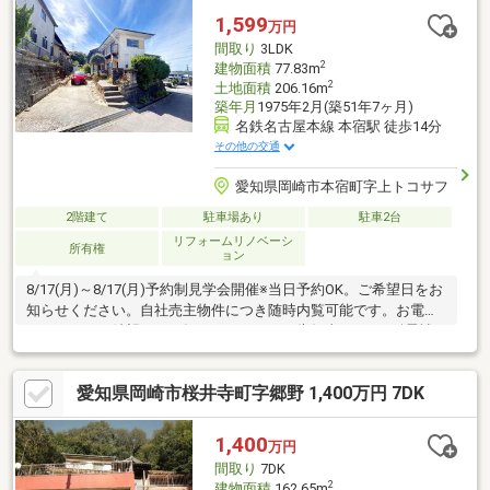
学校…徒歩2分◆三井アウトレットパーク岡崎…徒歩約10分＼お気
1,599
万円
軽にお問い合わせください！／
間取り
3LDK
2
建物面積
77.83m
2
土地面積
206.16m
築年月
1975年2月(築51年7ヶ月)
名鉄名古屋本線 本宿駅 徒歩14分
その他の交通
愛知県岡崎市本宿町字上トコサフ
2階建て
駐車場あり
駐車2台
リフォームリノベーシ
所有権
ョン
8/17(月)～8/17(月)予約制見学会開催※当日予約OK。ご希望日をお
知らせください。自社売主物件につき随時内覧可能です。お電話
かメールでご希望日をお知らせください。告知事項あり●耐震補
強工事予定耐震適合証明書を取得すれば（要別途費用）、条件に
より住宅ローン減税や不動産取得税減税の対象になります。【リ
愛知県岡崎市桜井寺町字郷野 1,400万円 7DK
フォーム内容】●外装玄関交換、雨漏り点検、駐車場拡張、屋根
塗装、外壁塗装、庭木伐採など●内装システムキッチン交換、ユ
ニットバス交換、トイレ交換、洗面化粧台交換、間取変更、玄関
1,400
万円
扉交換、室内ドア交換、床材上張り、シューズボックス交換、ク
間取り
7DK
ロス張替え
2
建物面積
162.65m