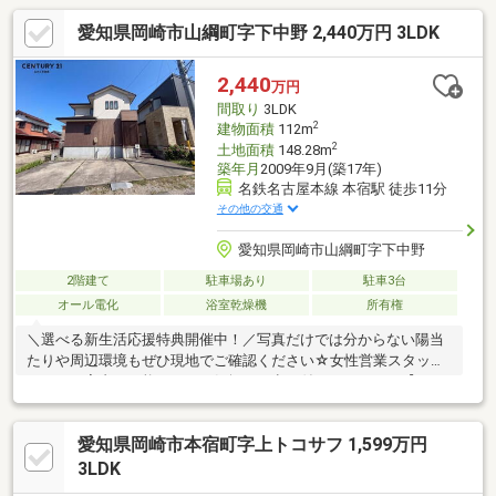
愛知県岡崎市山綱町字下中野 2,440万円 3LDK
2,440
万円
間取り
3LDK
2
建物面積
112m
2
土地面積
148.28m
築年月
2009年9月(築17年)
名鉄名古屋本線 本宿駅 徒歩11分
その他の交通
愛知県岡崎市山綱町字下中野
2階建て
駐車場あり
駐車3台
オール電化
浴室乾燥機
所有権
＼選べる新生活応援特典開催中！／写真だけでは分からない陽当
たりや周辺環境もぜひ現地でご確認ください☆女性営業スタッフ
によるご案内も可能です！お気軽にお申し付けください！【おす
すめポイント】◆名鉄名古屋本線【本宿駅】徒歩約11分の好立地
◆室内大変綺麗にお使いです◆3台駐車可◆エコキュート新品交
愛知県岡崎市本宿町字上トコサフ 1,599万円
換済み◆2階の洋室はライフスタイルに合わせて間仕切り可能◆
スーパーや商業施設が徒歩圏内で生活利便性◎◆アウトレットパ
3LDK
ーク岡崎徒歩10分【周辺環境】◆山中小学校…徒歩14分◆東海中