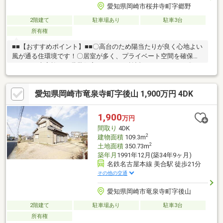
愛知県岡崎市桜井寺町字郷野
2階建て
駐車場あり
駐車3台
所有権
■■【おすすめポイント】■■〇高台のため陽当たりが良く心地よい
風が通る住環境です！〇居室が多く、プライベート空間を確保で
きます！大家族や二世帯住宅としてもご検討いただけます！〇
広々としたお庭が複数あり、家庭菜園・BBQ・お子様の遊び場・
ドッグランなど使い方は様々です！〇周辺は自然に囲まれた落ち
愛知県岡崎市竜泉寺町字後山 1,900万円 4DK
着いた住環境で、のんびりとした暮らしをご希望の方にもおすす
めです！〇ガレージ付きの駐車場があり、雨の日の乗り降りも安
心です！〇名鉄バス「桜井寺」まで徒歩約4分、新東名「岡崎東
1,900
万円
IC」へもアクセスしやすい立地です！○追加リフォームのご相談も
間取り
4DK
承っております！過去のリフォーム事例も豊富にございます！
2
建物面積
109.3m
2
土地面積
350.73m
築年月
1991年12月(築34年9ヶ月)
名鉄名古屋本線 美合駅 徒歩21分
その他の交通
愛知県岡崎市竜泉寺町字後山
2階建て
駐車場あり
駐車3台
所有権