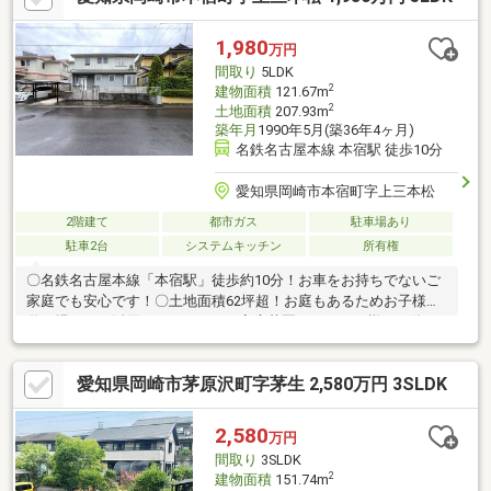
1,980
万円
間取り
5LDK
2
建物面積
121.67m
2
土地面積
207.93m
築年月
1990年5月(築36年4ヶ月)
名鉄名古屋本線 本宿駅 徒歩10分
愛知県岡崎市本宿町字上三本松
2階建て
都市ガス
駐車場あり
駐車2台
システムキッチン
所有権
〇名鉄名古屋本線「本宿駅」徒歩約10分！お車をお持ちでないご
家庭でも安心です！〇土地面積62坪超！お庭もあるためお子様の
遊び場として活用したり、BBQや家庭菜園をしたりと様々な使い
方ができます！〇音羽/蒲郡ICまで車で約11分！お車での遠出も
楽々！〇本宿小学校まで徒歩約1分！お子様の通学時は安心してお
愛知県岡崎市茅原沢町字茅生 2,580万円 3SLDK
家から見送ることができます！〇リフォームも承っておりますの
で、お気軽にお問い合わせください！
2,580
万円
間取り
3SLDK
2
建物面積
151.74m