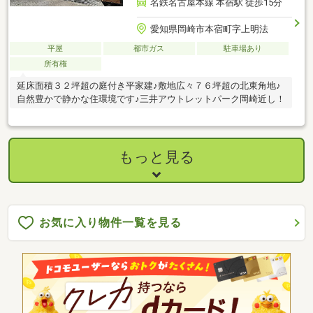
名鉄名古屋本線 本宿駅 徒歩15分
愛知県岡崎市本宿町字上明法
平屋
都市ガス
駐車場あり
所有権
延床面積３２坪超の庭付き平家建♪敷地広々７６坪超の北東角地♪
自然豊かで静かな住環境です♪三井アウトレットパーク岡崎近し！
もっと見る
お気に入り物件一覧を見る