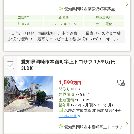
愛知県岡崎市茅原沢町字茅生
2階建て
南道路
駐車場あり
駐車2台
システムキッチン
オール電化
・日当たり良好、前面棟無し、南側道路 ！・最寄りバス停まで徒
歩2分で便利 ！・最寄りコンビニまで徒歩5分(350m)！・オール電
化、2025年製エコキュート付！・広々としたお庭も魅力 ！・積水
ツーユーホーム施工で安心！
愛知県岡崎市本宿町字上トコサフ 1,599万円
3LDK
1,599
万円
間取り
3LDK
2
建物面積
77.83m
2
土地面積
206.16m
築年月
1975年2月(築51年7ヶ月)
名鉄名古屋本線 本宿駅 徒歩14分
その他の交通
愛知県岡崎市本宿町字上トコサフ