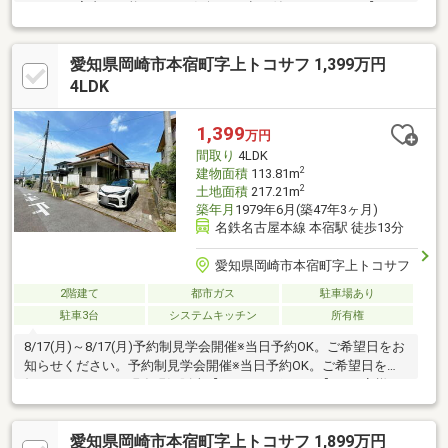
によるご案内も可能です！お気軽にお申し付けください！【おす
すめポイント】◆名鉄名古屋本線【本宿駅】徒歩約11分の好立地
◆室内大変綺麗にお使いです◆3台駐車可◆エコキュート新品交
愛知県岡崎市本宿町字上トコサフ 1,399万円
換済み◆2階の洋室はライフスタイルに合わせて間仕切り可能◆
スーパーや商業施設が徒歩圏内で生活利便性◎◆アウトレットパ
4LDK
ーク岡崎徒歩10分【周辺環境】◆山中小学校…徒歩14分◆東海中
学校…徒歩2分◆三井アウトレットパーク岡崎…徒歩約10分＼お気
1,399
万円
軽にお問い合わせください！／
間取り
4LDK
2
建物面積
113.81m
2
土地面積
217.21m
築年月
1979年6月(築47年3ヶ月)
名鉄名古屋本線 本宿駅 徒歩13分
愛知県岡崎市本宿町字上トコサフ
2階建て
都市ガス
駐車場あり
駐車3台
システムキッチン
所有権
8/17(月)～8/17(月)予約制見学会開催※当日予約OK。ご希望日をお
知らせください。予約制見学会開催※当日予約OK。ご希望日をお
知らせください。現在現況販売【おすすめポイント】・お客様に
合わせたローンの組み方や金融機関をご提案。住宅ローンが初め
ての方でもお気軽にご相談ください【周辺施設】・岡崎市立本宿
愛知県岡崎市本宿町字上トコサフ 1,899万円
小学校1200ｍ（徒歩15分）・岡崎市立東海中学校1200ｍ（徒歩15