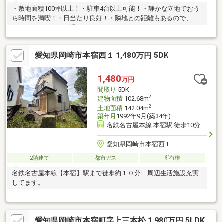
・敷地面積100坪以上！・駐車4台以上可能！・静かな立地でおう
ち時間を満喫！・日当たり良好！・隣地との距離もあるので、ゆ
ったりとした日々を過ごせそうです！～～ライフインフォメーシ
ョン～～・名鉄名古屋本線「美合」駅：徒歩約21分・竜谷小学
校：徒歩約20分・東海中学校：徒歩約70分・竹の子幼稚園：徒歩
愛知県岡崎市本宿西１ 1,480万円 5DK
約8分・セブンイレブン岡崎蓑川新町店：徒歩約19分・ココカラ
ファイン美合店：徒歩約19分・美合保育園：徒歩約21分・美合郵
便局：徒歩約23分・Felna美合店：徒歩約30分
1,480
万円
間取り
5DK
2
建物面積
102.68m
2
土地面積
142.04m
築年月
1992年9月(築34年)
名鉄名古屋本線 本宿駅 徒歩10分
愛知県岡崎市本宿西１
2階建て
都市ガス
所有権
名鉄名古屋本線【本宿】駅まで徒歩約１０分 周辺生活施設充実
してます。
愛知県岡崎市本宿町字上三本松 1,980万円 5LDK