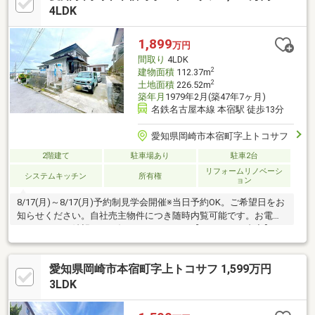
分/自転車5分）・マグフーズ本宿店店様700ｍ（徒歩9分/車2
4LDK
分）・ファミリーマート岡崎本宿店店様1000ｍ（徒歩13分/車2
分）・羽栗病院病院3100ｍ（徒歩39分
1,899
万円
間取り
4LDK
2
建物面積
112.37m
2
土地面積
226.52m
築年月
1979年2月(築47年7ヶ月)
名鉄名古屋本線 本宿駅 徒歩13分
愛知県岡崎市本宿町字上トコサフ
2階建て
駐車場あり
駐車2台
リフォームリノベーシ
システムキッチン
所有権
ョン
8/17(月)～8/17(月)予約制見学会開催※当日予約OK。ご希望日をお
知らせください。自社売主物件につき随時内覧可能です。お電話
かメールでご希望日をお知らせください。【リフォーム内容】●
標準シロアリ防除工事、クリーニング、鍵交換、雨漏り点検、設
備点検●外構・外装駐車場拡張、屋根塗装、外壁塗装、植栽剪
愛知県岡崎市本宿町字上トコサフ 1,599万円
定、庭木伐採●水回りシステムキッチン交換、ユニットバス交
換、トイレ交換、洗面化粧台交換●内装間取変更、玄関扉交換、
3LDK
室内ドア（一部）交換、床材上張り、シューズボックス交換、ク
ロス張替え●その他設備インターホン設置、火災警報器設置、照