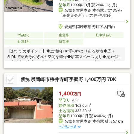
築年月
1999年10月(築26年11ヶ月)
名鉄名古屋本線 本宿駅 バス35分/
「細光集会所」バス停 停歩3分
愛知県岡崎市細光町字坊門内
2階建て
南道路
駐車場あり
駐車3台
所有権
【おすすめポイント】◆土地約116坪のゆとりある敷地◆広々
5LDKで家族それぞれの空間を確保◆駐車スペースあり◆納戸付き
で収納力も充実※ご成約プレゼントキャンペーンの詳細は、プレ
ゼント情報欄に記載がございます。＊今から見たい！聞きたい！
にスピード対応！＊女性営業スタッフによるご案内も可能です！
愛知県岡崎市桜井寺町字郷野 1,400万円 7DK
お気軽にお申し付けください！＊お問い合わせはフリーダイヤル
(無料)『0120-780-008』まで。＊『資料請求（無料）』からお気
軽にお問い合わせください。
1,400
万円
間取り
7DK
2
建物面積
162.65m
2
土地面積
333.28m
築年月
1980年3月(築46年6ヶ月)
名鉄名古屋本線 本宿駅 徒歩5.1km
その他の交通