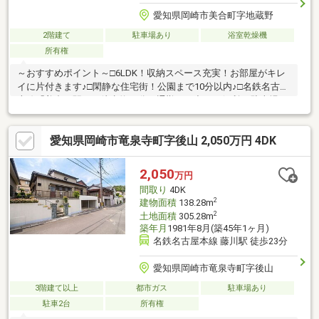
愛知県岡崎市美合町字地蔵野
2階建て
駐車場あり
浴室乾燥機
所有権
～おすすめポイント～□6LDK！収納スペース充実！お部屋がキレ
イに片付きます♪□閑静な住宅街！公園まで10分以内♪□名鉄名古屋
本線「美合」駅まで徒歩約12分！通勤・お出かけ便利♪□駐車場カ
ーポート付き！雨の日でも快適♪～ライフインフォメーション～■
ミニストップ岡崎美合町店徒歩約5分！■美合公園徒歩約7分！■緑
愛知県岡崎市竜泉寺町字後山 2,050万円 4DK
丘小学校徒歩約14分■竜南中学校徒歩約24分！～＊～～＊～＊～
＊～～＊～＊～＊～～＊～＊～＊～～＊～詳細等はお気軽にお問
合せください♪内覧も可能ですのでご希望の際は、お気軽にお申し
2,050
万円
つけください～＊～～＊～＊～＊～～＊～＊～＊～～＊～＊～＊
間取り
4DK
～～＊～
2
建物面積
138.28m
2
土地面積
305.28m
築年月
1981年8月(築45年1ヶ月)
名鉄名古屋本線 藤川駅 徒歩23分
愛知県岡崎市竜泉寺町字後山
3階建て以上
都市ガス
駐車場あり
駐車2台
所有権