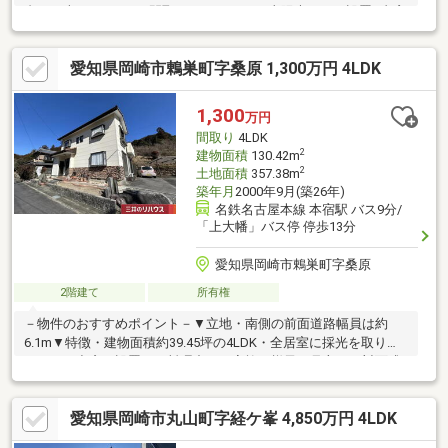
台可（車種による）■間取り3ＬＤＫ＋Ｓ■太陽光パネル設置■書斎
あり■約3.4帖のクローゼットあり■キッチンに勝手口あり～周辺環
境～豊富小学校……約470ｍ（徒歩6分）額田中学校……約1040ｍ
愛知県岡崎市鶇巣町字桑原 1,300万円 4LDK
（徒歩13分）豊富保育園……約490m（徒歩7分）岡崎市役所額田支
所……約1110ｍ（徒歩14分）ミニストップ岡崎牧平町店……約1390
ｍ（徒歩18分）
1,300
万円
間取り
4LDK
2
建物面積
130.42m
2
土地面積
357.38m
築年月
2000年9月(築26年)
名鉄名古屋本線 本宿駅 バス9分/
「上大幡」バス停 停歩13分
愛知県岡崎市鶇巣町字桑原
2階建て
所有権
－物件のおすすめポイント－▼立地・南側の前面道路幅員は約
6.1m▼特徴・建物面積約39.45坪の4LDK・全居室に採光を取り込
みやすい出窓を設置・お料理中もご家族の様子を見守れる対面式
キッチン・LDに隣接する和室は2WAY、客間など多用途に活用可
能・各洋室・和室・玄関ポーチなどに収納スペース有・各階にト
愛知県岡崎市丸山町字経ケ峯 4,850万円 4LDK
イレを配置、来客時にも気兼ねなく利用可能・室内大変丁寧に使
用されています・駐車スペース有(車種による)▼周辺環境・大幡