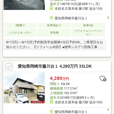
築年月
1987年10月(築38年11ヶ月)
名鉄名古屋本線 藤川駅 徒歩15分
愛知県岡崎市藤川台１
2階建て
駐車場あり
駐車3台
リフォームリノベーシ
システムキッチン
所有権
ョン
8/17(月)～8/17(月)予約制見学会開催※当日予約OK。ご希望日をお
知らせください。【リフォーム内容】●標準シロアリ防除工事、
クリーニング、鍵交換、雨漏り点検●外構・外装駐車場拡張、屋
根塗装、外壁塗装●水回りシステムキッチン交換、ユニットバス
交換、トイレ交換、洗面化粧台交換●内装床材上張り、シューズ
愛知県岡崎市藤川台１ 4,280万円 3SLDK
ボックス交換、クロス張替え●その他設備インターホン設置、火
災警報器設置、照明器具交換【おすすめポイント】・本物件は条
件により住宅ローン減税が適用されます。・雨漏り、構造上主要
4,280
万円
な部分の欠陥や・腐食、給排水管の故障や漏水についてお
間取り
3SLDK
2
建物面積
117.27m
2
土地面積
163.57m
築年月
2018年7月(築8年2ヶ月)
名鉄名古屋本線 藤川駅 徒歩16分
愛知県岡崎市藤川台１