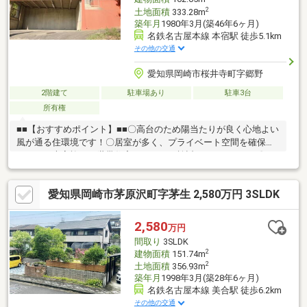
2
土地面積
333.28m
築年月
1980年3月(築46年6ヶ月)
名鉄名古屋本線 本宿駅 徒歩5.1km
その他の交通
愛知県岡崎市桜井寺町字郷野
2階建て
駐車場あり
駐車3台
所有権
■■【おすすめポイント】■■〇高台のため陽当たりが良く心地よい
風が通る住環境です！〇居室が多く、プライベート空間を確保で
きます！大家族や二世帯住宅としてもご検討いただけます！〇
広々としたお庭が複数あり、家庭菜園・BBQ・お子様の遊び場・
ドッグランなど使い方は様々です！〇周辺は自然に囲まれた落ち
愛知県岡崎市茅原沢町字茅生 2,580万円 3SLDK
着いた住環境で、のんびりとした暮らしをご希望の方にもおすす
めです！〇ガレージ付きの駐車場があり、雨の日の乗り降りも安
心です！〇名鉄バス「桜井寺」まで徒歩約4分、新東名「岡崎東
2,580
万円
IC」へもアクセスしやすい立地です！○追加リフォームのご相談も
間取り
3SLDK
承っております！過去のリフォーム事例も豊富にございます！
2
建物面積
151.74m
2
土地面積
356.93m
築年月
1998年3月(築28年6ヶ月)
名鉄名古屋本線 美合駅 徒歩6.2km
その他の交通