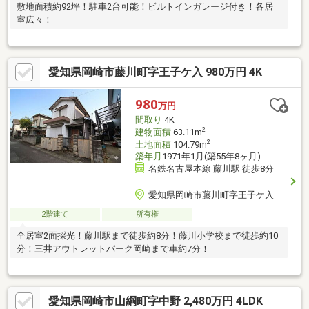
敷地面積約92坪！駐車2台可能！ビルトインガレージ付き！各居
室広々！
愛知県岡崎市藤川町字王子ケ入 980万円 4K
980
万円
間取り
4K
2
建物面積
63.11m
2
土地面積
104.79m
築年月
1971年1月(築55年8ヶ月)
名鉄名古屋本線 藤川駅 徒歩8分
愛知県岡崎市藤川町字王子ケ入
2階建て
所有権
全居室2面採光！藤川駅まで徒歩約8分！藤川小学校まで徒歩約10
分！三井アウトレットパーク岡崎まで車約7分！
愛知県岡崎市山綱町字中野 2,480万円 4LDK