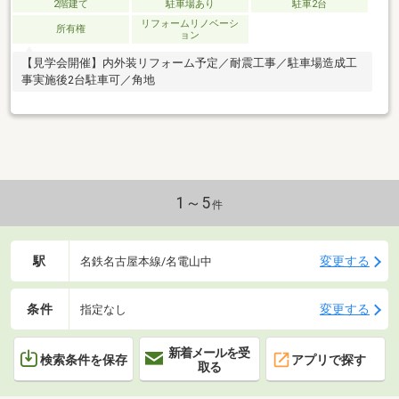
2階建て
駐車場あり
駐車2台
リフォームリノベーシ
所有権
ョン
【見学会開催】内外装リフォーム予定／耐震工事／駐車場造成工
事実施後2台駐車可／角地
1～5
件
駅
変更する
名鉄名古屋本線/名電山中
条件
変更する
指定なし
新着メールを受
検索条件を保存
アプリで探す
取る