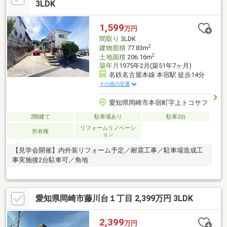
3LDK
1,599
万円
間取り
3LDK
2
建物面積
77.83m
2
土地面積
206.16m
築年月
1975年2月(築51年7ヶ月)
名鉄名古屋本線 本宿駅 徒歩14分
その他の交通
愛知県岡崎市本宿町字上トコサフ
2階建て
駐車場あり
駐車2台
リフォームリノベーシ
所有権
ョン
【見学会開催】内外装リフォーム予定／耐震工事／駐車場造成工
事実施後2台駐車可／角地
愛知県岡崎市藤川台１丁目 2,399万円 3LDK
2,399
万円