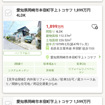
愛知県岡崎市本宿町字上トコサフ 1,899万円
4LDK
1,899
万円
間取り
4LDK
2
建物面積
112.37m
2
土地面積
226.52m
築年月
1979年2月(築47年7ヶ月)
名鉄名古屋本線 本宿駅 徒歩13分
パノラマあり
愛知県岡崎市本宿町字上トコサフ
2階建て
駐車場あり
駐車2台
リフォームリノベーシ
システムキッチン
所有権
ョン
【見学会開催】内外装リフォーム済み／駐車2台可／庭スペースあ
り／閑静な住宅地／周辺交通量少なめ
愛知県岡崎市本宿町字上トコサフ 1,599万円