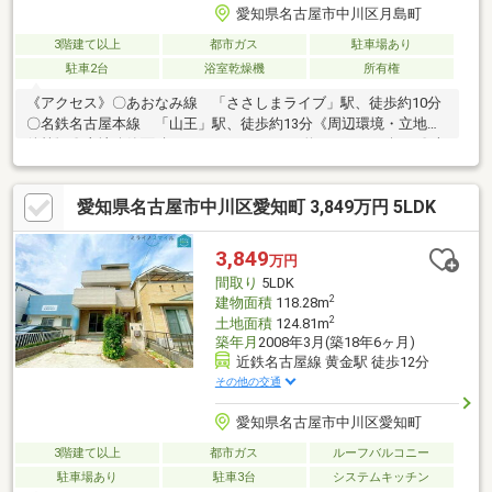
愛知県名古屋市中川区月島町
3階建て以上
都市ガス
駐車場あり
駐車2台
浴室乾燥機
所有権
《アクセス》〇あおなみ線 「ささしまライブ」駅、徒歩約10分
〇名鉄名古屋本線 「山王」駅、徒歩約13分《周辺環境・立地条
件等》〇土地公簿面積：１０４．１３m2（約３１．４９坪）〇南
東側公道約５．４ｍ 間口約５．４ｍ〇建物公簿面積：１１３．
４６m2（約３４．３２坪）〇１階：３８．９６m2 ２階：３
愛知県名古屋市中川区愛知町 3,849万円 5LDK
９．２０m2 ３階：３５．３０m2〇2LDKの間取りとなっており
ますが、3階部分の洋室は、仕切りを設けることで 2つの洋室に
変更することが可能です。〇へーベルハウス旧施工
3,849
万円
間取り
5LDK
2
建物面積
118.28m
2
土地面積
124.81m
築年月
2008年3月(築18年6ヶ月)
近鉄名古屋線 黄金駅 徒歩12分
その他の交通
愛知県名古屋市中川区愛知町
3階建て以上
都市ガス
ルーフバルコニー
駐車場あり
駐車3台
システムキッチン