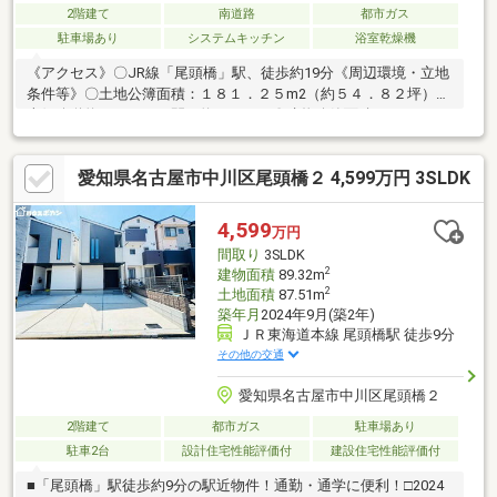
2階建て
南道路
都市ガス
駐車場あり
システムキッチン
浴室乾燥機
《アクセス》〇JR線「尾頭橋」駅、徒歩約19分《周辺環境・立地
条件等》〇土地公簿面積：１８１．２５m2（約５４．８２坪）〇
南側公道約５．４ｍ 間口約９．６ｍ〇建物公簿面積：１９１．
６４m2（約５７．９７坪）〇１階：１０７．６４m2 ２階：８
４．００m2 〇３LDKの間取りとなっておりますが、2階部分の
愛知県名古屋市中川区尾頭橋２ 4,599万円 3SLDK
洋室は、仕切りを設けることで2つの洋室に変更することが可能で
す。（別途費用要す）〇ロイヤルハウス旧施工《建築用途》〇第
１種住居地域〇建蔽率：６０％/容積率：２００％
4,599
万円
間取り
3SLDK
2
建物面積
89.32m
2
土地面積
87.51m
築年月
2024年9月(築2年)
ＪＲ東海道本線 尾頭橋駅 徒歩9分
その他の交通
愛知県名古屋市中川区尾頭橋２
2階建て
都市ガス
駐車場あり
駐車2台
設計住宅性能評価付
建設住宅性能評価付
■「尾頭橋」駅徒歩約9分の駅近物件！通勤・通学に便利！□2024