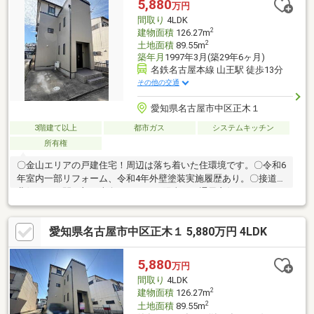
5,880
万円
間取り
4LDK
2
建物面積
126.27m
2
土地面積
89.55m
築年月
1997年3月(築29年6ヶ月)
名鉄名古屋本線 山王駅 徒歩13分
その他の交通
愛知県名古屋市中区正木１
3階建て以上
都市ガス
システムキッチン
所有権
〇金山エリアの戸建住宅！周辺は落ち着いた住環境です。〇令和6
年室内一部リフォーム、令和4年外壁塗装実施履歴あり。〇接道は
北側ですが開口部は南向きにつき、陽当り・通風良好です。
愛知県名古屋市中区正木１ 5,880万円 4LDK
5,880
万円
間取り
4LDK
2
建物面積
126.27m
2
土地面積
89.55m