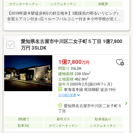
カウンターキッチン
システムキッチン
床暖房
【2018年築☆駅徒歩8分の好立地☆】3面採光の明るいリビング♪
全室エアコン付き♪広々ルーフバルコニー付き☆小中学校が近く
通学安心♪床暖房や食洗器など設備も充実☆
愛知県名古屋市中川区二女子町５丁目 1億7,800
万円 3SLDK
1億7,800
万円
間取り
3SLDK
2
建物面積
238.55m
2
土地面積
462.8m
築年月
2003年2月(築23年7ヶ月)
東海道本線 尾頭橋駅 徒歩19分
その他の交通
愛知県名古屋市中川区二女子町５
丁目
2階建て
都市ガス
駐車場あり
駐車3台
カウンターキッチン
システムキッチン