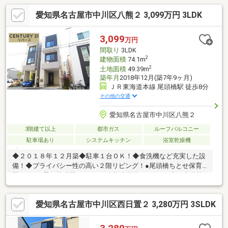
愛知県名古屋市中川区八熊２ 3,099万円 3LDK
3,099
万円
間取り
3LDK
2
建物面積
74.1m
2
土地面積
49.39m
築年月
2018年12月(築7年9ヶ月)
ＪＲ東海道本線 尾頭橋駅 徒歩8分
その他の交通
愛知県名古屋市中川区八熊２
3階建て以上
都市ガス
ルーフバルコニー
駐車場あり
システムキッチン
浴室乾燥機
◆２０１８年１２月築◆駐車１台ＯＫ！◆食洗機など充実した設
備！◆プライバシー性の高い２階リビング！●尾頭橋ちとせ保育
園４０ｍ●星条幼稚園１７０ｍ●八熊小学校４６０ｍ●山王中学校
１２００ｍ●ザ・ビッグエクスプレス１１００ｍ●ファミリーマー
ト２９０ｍ●ツルハドラッグ２５０ｍ●藤田医科大学ばんたね病院
愛知県名古屋市中川区西日置２ 3,280万円 3SLDK
２５０ｍ●尾畑公園４０ｍ