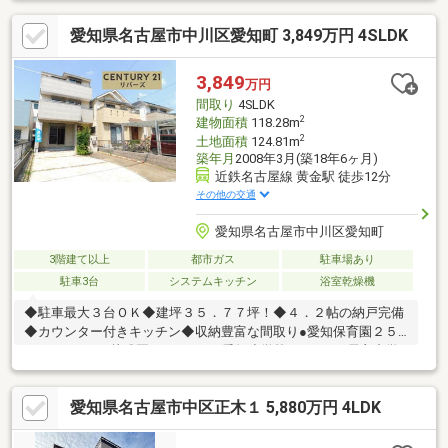
戸あり◆浴室乾燥機は花粉の季節や雨の日のお洗濯にも活躍◆明
愛知県名古屋市中川区愛知町 3,849万円 4SLDK
るい全室採光設計！気持ちよく過ごせます◆バルコニーは2ヶ所
ございますので、沢山の洗濯物も一度に干す事ができ便利です
ね！◆2026年5月にハウスクリーニング・白アリ点検◆「愛知小
3,849
万円
学校」まで徒歩約4分、子育て世帯にもおすすめ！◆「平和堂(豊
間取り
4SLDK
成店)」まで徒歩約8分の立地です！
2
建物面積
118.28m
2
土地面積
124.81m
築年月
2008年3月(築18年6ヶ月)
近鉄名古屋線 黄金駅 徒歩12分
その他の交通
愛知県名古屋市中川区愛知町
3階建て以上
都市ガス
駐車場あり
駐車3台
システムキッチン
浴室乾燥機
◆駐車最大３台ＯＫ◆建坪３５．７７坪！◆４．２帖の納戸完備
◆カウンター付きキッチン◆収納豊富な間取り●愛知保育園２５
０ｍ●わかくさ幼稚園１３００ｍ●愛知小学校３００ｍ●長良中学
校２５００ｍ●平和堂６００ｍ●セブンイレブン２７０ｍ●ツルハ
ドラッグ６００ｍ●林クリニック２４０ｍ●愛知公園２８０ｍ≪２
愛知県名古屋市中区正木１ 5,880万円 4LDK
０２６年５月リフォーム内容≫室内クリーニング、白蟻点検