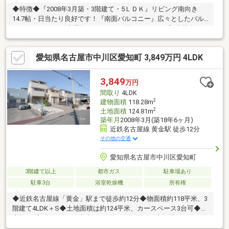
◆特徴◆『2008年3月築・3階建て・5ＬＤＫ』リビング南向き
14.7帖・日当たり良好です！『南面バルコニー』広々としたバル
コニーがあるので洗濯物のスペースに困りません！『3台駐車』ス
ペースに余裕をもって駐車可能です！『大容量収納』クローゼッ
ト、階段下収納、シューズクローゼットもあるため収納スペース
愛知県名古屋市中川区愛知町 3,849万円 4LDK
には困りません！◆リフォーム後引き渡し可◆ご要望があればリ
フォーム工事後引き渡し可能です！ご相談ください！
3,849
万円
間取り
4LDK
2
建物面積
118.28m
2
土地面積
124.81m
築年月
2008年3月(築18年6ヶ月)
近鉄名古屋線 黄金駅 徒歩12分
その他の交通
愛知県名古屋市中川区愛知町
3階建て以上
都市ガス
駐車場あり
駐車3台
浴室乾燥機
所有権
◆近鉄名古屋線「黄金」駅まで徒歩約12分◆物面積約118平米、3
階建て4LDK＋S◆土地面積は約124平米、カースペース3台可◆ご
家族のプライバシーを考慮した2階リビングは、窓を開けても人目
が気にならず、ゆったりとお過ごし頂けます！◆1階に約4帖の納