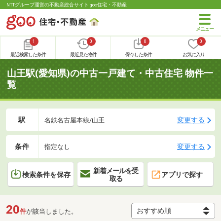
NTTグループ運営の不動産総合サイト goo住宅・不動産
1
0
0
0
最近検索した条件
最近見た物件
保存した条件
お気に入り
山王駅(愛知県)の中古一戸建て・中古住宅 物件一
覧
駅
変更する
名鉄名古屋本線/山王
条件
変更する
指定なし
新着メールを受
検索条件を保存
アプリで探す
取る
20
件
が該当しました。