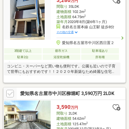
3,280
万円
間取り
3SLDK
2
建物面積
102.2m
2
土地面積
64.75m
築年月
2020年8月(築6年1ヶ月)
名鉄名古屋本線 山王駅 徒歩8分
その他の交通
愛知県名古屋市中川区西日置２
3階建て以上
都市ガス
駐車場あり
駐車2台
浴室乾燥機
所有権
コンビニ・スーパーなど買い物も便利です。公園も近いので子育
て世帯にもおすすめです！！２０２０年新築なため綺麗な住宅で
す。一度、内覧をしてみてください。２路線利用可能！！ LDK
１５帖以上で広々リビング！！ 駐車場が２台停めれるのでセカ
ンドカーも駐車可能です！！
愛知県名古屋市中川区柳堀町 3,590万円 2LDK
3,590
万円
間取り
2LDK
2
建物面積
54.62m
2
土地面積
125.47m
築年月
2004年12月(築21年9ヶ月)