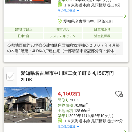
ＪＲ東海道本線 尾頭橋駅 徒歩9分
その他の交通
愛知県名古屋市中川区荒江町
3階建て以上
都市ガス
駐車場あり
駐車2台
システムキッチン
浴室乾燥機
◇敷地面積約30坪強◇建物延床面積約32坪強◇２００７年４月築
の木造3階建・4LDKの戸建住宅（一部増築未登記部分有・解体渡
し）◇敷地内駐車2台可（車種によります）（駐車スペースは間
口約5.5ｍ×奥行約5.4ｍ※一部郵便ポストで約0.33ｍ手前に来ま
す）◇2～3階部分は陽当たり良好です。◇1～3階の窓サッシにシ
愛知県名古屋市中川区二女子町６ 4,150万円
ャッター雨戸有◇全居室窓サッシはペアガラスを使用◇八幡小・
八幡中学校◇JR東海道本線「尾頭橋」駅徒歩約９分
2LDK
4,150
万円
間取り
2LDK
2
建物面積
70.98m
2
土地面積
128.66m
築年月
2020年11月(築5年10ヶ月)
ＪＲ東海道本線 尾頭橋駅 徒歩22分
その他の交通