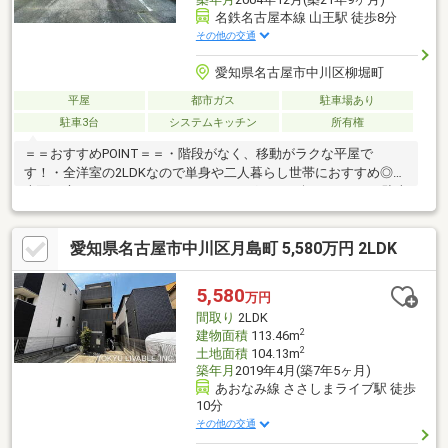
名鉄名古屋本線 山王駅 徒歩8分
その他の交通
愛知県名古屋市中川区柳堀町
平屋
都市ガス
駐車場あり
駐車3台
システムキッチン
所有権
＝＝おすすめPOINT＝＝・階段がなく、移動がラクな平屋で
す！・全洋室の2LDKなので単身や二人暮らし世帯におすすめ◎・
南面に庭がついているのでガーデニングなどを楽しめます♪・駐車
は並列で3台可能。前面道路が広く駐車もスムーズ！・各部屋に収
納のほか、シューズクローゼットや屋根裏収納を完備！モノが多
愛知県名古屋市中川区月島町 5,580万円 2LDK
い方も安心です☆・室内丁寧にに使用していただいております◎
＝＝周辺環境＝＝・名鉄本線「山王」駅 徒歩約8分・広見小学
校 徒歩約2分・山王中学校 徒歩約13分・ローソン中川横堀町
5,580
万円
店 徒歩約6分・広見公園 徒歩約3分名古屋駅までは自転車で約
間取り
2LDK
10分とお買い物にも便利な立地です♪
2
建物面積
113.46m
2
土地面積
104.13m
築年月
2019年4月(築7年5ヶ月)
あおなみ線 ささしまライブ駅 徒歩
10分
その他の交通