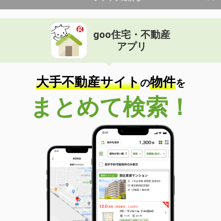
goo住宅・不動産
アプリ
大手不動産サイト
物件
の
を
まとめて検索！