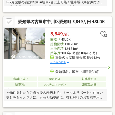
年9月完成の築浅物件♪■駐車2台以上可能！駐車場代を節約できま
す◎□全居室収納付き！各部屋スッキリ収納◎＊＊ライフインフ
ォメーション＊＊■JR東海道本線「尾頭橋」駅…徒歩約9分□八熊
小学校…徒歩約9分■山王中学校…徒歩約15分□星条幼稚園…徒歩約2
愛知県名古屋市中川区愛知町 3,849万円 4SLDK
分■ファミリーマート尾頭橋通店…徒歩約2分物件の詳細はもちろ
ん、住宅ローンなどのご相談も承ります！まずはお気軽にお問い
合わせください♪
3,849
万円
間取り
4SLDK
2
建物面積
118.28m
2
土地面積
124.81m
築年月
2008年3月(築18年6ヶ月)
近鉄名古屋線 黄金駅 徒歩12分
その他の交通
愛知県名古屋市中川区愛知町
3階建て以上
都市ガス
駐車場あり
駐車3台
システムキッチン
浴室乾燥機
～物件探しからご購入後の未来まで、トータルサポート～住まい
探しをもっとラクに、もっと効率的に。弊社発行のお客様専用
「マイページ」なら、物件比較や内見予約、周辺環境のチェック
までスマホで完結。よく行く場所へのルートや所要時間がわかる
「Door to Door機能」で、通勤・通学時間もスムーズに検索でき