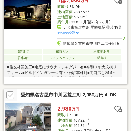
1億7,800
万円
間取り
3SLDK
2
建物面積
238.55m
2
土地面積
462.8m
築年月
2003年2月(築23年7ヶ月)
ＪＲ東海道本線 尾頭橋駅 徒歩19分
その他の交通
愛知県名古屋市中川区二女子町５
2階建て
都市ガス
駐車場あり
駐車3台
システムキッチン
所有権
■住友林業施工■南庭にサウナ・ジャグジー有■令和３年大規模リ
フォーム■ビルドインガレージ有・4台駐車可能■間口広し25.5ｍ
接道■リビング吹抜けJR東海道本線「尾頭橋駅」まで徒歩19分、
また名鉄名古屋本線「山王駅」も利用可能な立地です。JR線を利
用すれば、名古屋の玄関口である「名古屋駅」や「金山駅」への
愛知県名古屋市中川区荒江町 2,980万円 4LDK
アクセスがスムーズで、通勤・通学、出張などに非常に便利で
す。主要駅への近さに加え、近隣には市バス停（篠原橋東）もあ
り、地域内の移動手段も確保されています。周辺にはスーパーマ
2,980
万円
ーケットやコンビニエンスストアも多く、日常の食料品や日用品
間取り
4LDK
の買い物に便利です。
2
建物面積
107.22m
2
土地面積
101.31m
築年月
2007年4月(築19年5ヶ月)