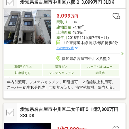
愛知県名古屋市中川区八熊２ 3,099万円 3LDK
ます。東宝ハウス名古屋中央では、物件のご紹介にとどまらず、
独自の会員サービス「TOHO HOUSE CLUB」や「未来カレンダ
ー」を活用したライフプランニングを通じて、ご入居後もお客様
3,099
万円
の安心と豊かな暮らしに寄り添い続けます。
間取り
3LDK
2
建物面積
74.1m
2
土地面積
49.39m
築年月
2018年12月(築7年9ヶ月)
ＪＲ東海道本線 尾頭橋駅 徒歩8分
その他の交通
愛知県名古屋市中川区八熊２
3階建て以上
都市ガス
ルーフバルコニー
駐車場あり
システムキッチン
床暖房
年内引渡可、システムキッチン、即引渡可、２沿線以上利用可、
スーパー 徒歩10分以内、市街地が近い、浴室乾燥機、陽当り良
好、全居室収納、閑静な住宅地、ＬＤＫ１５畳以上、総合病院 徒
歩10分以内、前道６ｍ以上、対面式キッチン、３面採光、オート
バス、温水洗浄便座、浴室に窓、ＴＶモニタ付インターホン、都
愛知県名古屋市中川区二女子町５ 1億7,800万円
市近郊、通風良好、全居室フローリング、南西向き、３階建以
上、リビング階段、都市ガス、小学校 徒歩10分以内、ルーフバル
3SLDK
コニー、平坦地、床暖房、食器洗乾燥機、周辺交通量少なめ、浄
水器