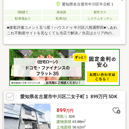
愛知県名古屋市中川区牛立町１
2階建て
南道路
都市ガス
駐車場あり
駐車2台
システムキッチン
■接客評価コメント五つ星！ハウスドゥ 中川区八熊通野田■＼あれ
これ不動産サイトを見なくても当店で解決／当店はエリア内の物
件の大半を最・新・情・報で掲載！ほかのページで気になる物件
もご相談ください。◆八幡小学校/八幡中学校◆全居室収納付き
◆周辺環境充実◎◆駐車スペース 2台※写真をクリックすると、
詳細をご覧いただけます。＝＝＝＝＝＝＝＝＝＝＝＝＝＝＝＝＝
＝＝＝＝＝＝＝＝《平日もご案内可能！》百聞は一見学にしか
ず。見るだけOK、聞くだけOK！事前にご予約いただくと、スム
ーズにご見学いただけます。＝＝＝＝＝＝＝＝＝＝＝＝＝＝＝＝
＝＝＝＝＝＝＝＝＝
愛知県名古屋市中川区二女子町１ 899万円 5DK
899
万円
間取り
5DK
2
建物面積
65.88m
2
土地面積
56.62m