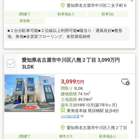
愛知県名古屋市中川区二女子町６
2階建て
駐車場あり
駐車2台
所有権
■２台分駐車可能■２沿線以上利用可能■陽当り・通風良好■整形
地、角地■全居室フローリング、各部屋収納有
愛知県名古屋市中川区八熊２丁目 3,099万円
3LDK
3,099
万円
間取り
3LDK
2
建物面積
74.1m
2
土地面積
49.39m
築年月
2018年12月(築7年9ヶ月)
東海道本線 尾頭橋駅 徒歩8分
その他の交通
愛知県名古屋市中川区八熊２丁目
2階建て
都市ガス
駐車場あり