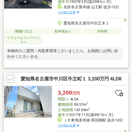
築年月
1997年3月(築29年6ヶ月)
名鉄名古屋本線 山王駅 徒歩13分
その他の交通
愛知県名古屋市中区正木１
3階建て以上
駐車場あり
所有権
リフォームリノベーシ
ョン
本物件のご質問・内覧希望等ございましたら、お気軽にお問い合
わせくださいませ。
愛知県名古屋市中川区牛立町１ 3,200万円 4LDK
3,200
万円
間取り
4LDK
2
建物面積
99.57m
2
土地面積
142.64m
築年月
2017年11月(築8年10ヶ月)
ＪＲ東海道本線 尾頭橋駅 徒歩14分
その他の交通