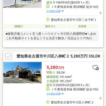
築年月
1963年8月(築63年1ヶ月)
ＪＲ東海道本線 尾頭橋駅 徒歩16分
その他の交通
愛知県名古屋市中川区二女子町１
2階建て
都市ガス
所有権
■接客評価コメント五つ星！ハウスドゥ 中川区八熊通野田■＼あれ
これ不動産サイトを見なくても当店で解決／当店はエリア内の物
件の大半を最・新・情・報で掲載！ほかのページで気になる物件
もご相談ください。◆八幡小学校/八幡中学校◆現況空室！◆ス
ーパーまで徒歩6分◎バス停まで徒歩2分◎◆日当たり良好※写真
愛知県名古屋市中川区八神町２ 5,280万円 3SLDK
をクリックすると、詳細をご覧いただけます。＝＝＝＝＝＝＝＝
＝＝＝＝＝＝＝＝＝＝＝＝＝＝＝＝＝《失敗しない住宅ローン選
び！》豊富な銀行金利情報を持っていますので、お客様の安心ゆ
5,280
万円
とりのある資金計画をご提案できます。＝＝＝＝＝＝＝＝＝＝＝
間取り
3SLDK
＝＝＝＝＝＝＝＝＝＝＝＝＝＝
2
建物面積
191.64m
2
土地面積
181.25m
築年月
2003年6月(築23年3ヶ月)
ＪＲ東海道本線 尾頭橋駅 徒歩19分
その他の交通
愛知県名古屋市中川区八神町２