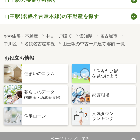
山王駅の特集から探す
山王駅(名鉄名古屋本線)の不動産を探す
goo住宅・不動産
中古一戸建て
愛知県
名古屋市
中川区
名鉄名古屋本線
山王駅の中古一戸建て 物件一覧
お役立ち情報
「住みたい街」
住まいのコラム
を見つけよう
暮らしのデータ
家賃相場
(補助金・助成金情報)
人気タウン
住宅ローン
ランキング
ページトップに戻る