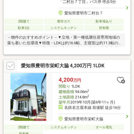
「二村台７丁目」バス停 停歩5分
愛知県豊明市二村台７
2階建て
都市ガス
駐車場あり
駐車2台
システムキッチン
所有権
－物件のおすすめポイント－▼立地・第一種低層住居専用地域の
落ち着いた住環境▼特徴・LDKは約16.6帖、主寝室は約11.3帖の広
さ・キッチンに洗面室が隣接、家事動線良好・南東側洋室2部屋は
一体利用も可能・ガーデニングが楽しめるお庭有・並列2台駐車可
能(車種による)・2026年2月キッチン交換／2020年1月給湯器交換
愛知県豊明市栄町大脇 4,200万円 1LDK
▼外装リフォーム履歴【2017年12月】外壁塗装工事【2017年7
月】シロアリ防除工事▼周辺環境・二村台小学校 徒歩4分(約
270m)■ ご希望の住まい探しをお手伝いします ━━━━━・・・
4,200
万円
物件の詳細・ご相談はお気軽にお問い合わせください。
間取り
1LDK
2
建物面積
94.06m
2
土地面積
214.8m
築年月
2019年10月(築6年11ヶ月)
名鉄名古屋本線 前後駅 徒歩16分
愛知県豊明市栄町大脇
2階建て
システムキッチン
オール電化
所有権