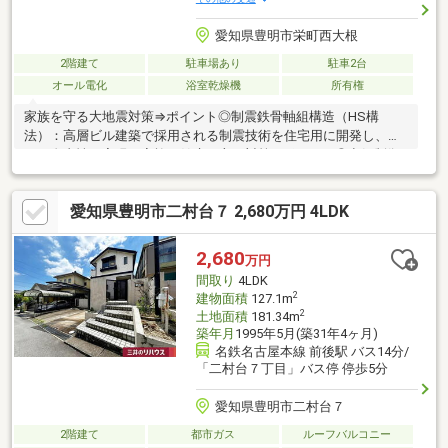
愛知県豊明市栄町西大根
2階建て
駐車場あり
駐車2台
オール電化
浴室乾燥機
所有権
家族を守る大地震対策⇒ポイント◎制震鉄骨軸組構造（HS構
法）：高層ビル建築で採用される制震技術を住宅用に開発し、強
さと自由性を実現。家族の健康を守る対策⇒ポイント◎空気制御
技術：PM2.5はもちろん、PM0.5も対策ＨＥＰＡフィルター搭載。
花粉や黄砂だけでなく、できるだけ外気の汚れを取り込まないよ
愛知県豊明市二村台７ 2,680万円 4LDK
う配慮しています。家計簿を守る対策その１⇒ポイント◎家まる
ごと断熱：家全体を高性能断熱材で包み込みながら、地熱は上手
に活用する断熱技術（空調効率を高めます）。温度変化の少ない
2,680
万円
地熱を利用し冷暖房の負担を減らす。家計簿を守る対策その２⇒
間取り
4LDK
ポイント◎きれいで長持ち、光触媒タイル外壁：「キラテッ
2
建物面積
127.1m
ク」。
2
土地面積
181.34m
築年月
1995年5月(築31年4ヶ月)
名鉄名古屋本線 前後駅 バス14分/
「二村台７丁目」バス停 停歩5分
愛知県豊明市二村台７
2階建て
都市ガス
ルーフバルコニー