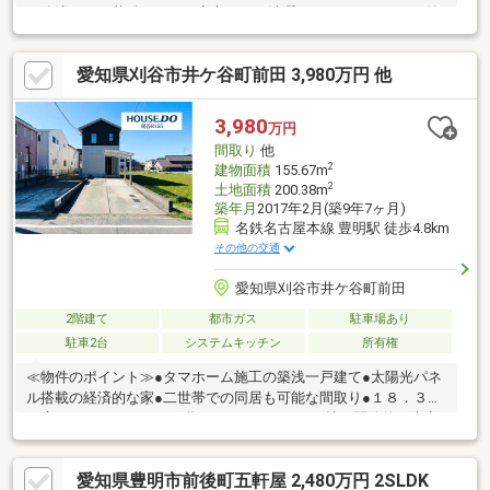
の築浅。雨や花粉の日でも安心してお洗濯ができるサンルーム付
き。 ≪周辺環境のポイント≫●沓掛小学校まで徒歩7分 ●スギドラ
ッグまで徒歩8分 ●オークワまで徒歩12分 ＊小学校まで徒歩7分と
愛知県刈谷市井ケ谷町前田 3,980万円 他
近く安心。ドラッグストアやスーパーも徒歩圏内です。
3,980
万円
間取り
他
2
建物面積
155.67m
2
土地面積
200.38m
築年月
2017年2月(築9年7ヶ月)
名鉄名古屋本線 豊明駅 徒歩4.8km
その他の交通
愛知県刈谷市井ケ谷町前田
2階建て
都市ガス
駐車場あり
駐車2台
システムキッチン
所有権
≪物件のポイント≫●タマホーム施工の築浅一戸建て●太陽光パネ
ル搭載の経済的な家●二世帯での同居も可能な間取り●１８．３帖
の広々としたＬＤＫ＊２階のＬＤＫは１８．３帖の開放的な大空
間で、家族が自然と集まります。 太陽光パネル付きの築浅物件
で、二世帯住宅としてもお使いいただけるゆとりある設計です。
愛知県豊明市前後町五軒屋 2,480万円 2SLDK
≪周辺環境のポイント≫●コーナンまで徒歩５分の身近さ●辻村外