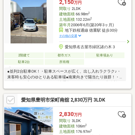
2,150
万円
間取り
2LDK
2
建物面積
66.98m
2
土地面積
132.22m
築年月
2006年6月(築20年3ヶ月)
地下鉄桜通線 徳重駅 徒歩30分
その他の交通
愛知県名古屋市緑区諸の木３
2階建て
都市ガス
駐車場あり
駐車2台
所有権
●並列2台駐車OK！・駐車スペースが広く、出し入れラクラク♪・
来客時も安心のゆとりある駐車場●南東向きで陽当たり抜群！・
日当たりの良いバルコニーで洗濯物もカラッと乾く！・事務所ス
ペースを居住用としても活用OK！・自宅兼オフィスとしての利用
も◎・趣味の部屋や収納スペースにもぴったり♪●お買い物便利な
愛知県豊明市栄町南舘 2,830万円 3LDK
住環境！・スーパーやコンビニが近く、毎日の生活も快適♪・周辺
施設が充実し、暮らしやすさ◎〇陽当たり良好 × 駐車2台OK × 便
利な住環境！この魅力、ぜひ現地でご体感ください！
2,830
万円
間取り
3LDK
2
建物面積
106m
2
土地面積
176.97m