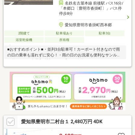
名鉄名古屋本線 前後駅 バス16分/
「本郷口〔豊明市沓掛町〕」バス停
停歩8分
愛知県豊明市沓掛町西本郷
2階建て
駐車場あり
駐車3台
浴室乾燥機
所有権
■おすすめポイント■・並列3台駐車可！カーポート付きなので雨
の日の乗車も濡れずに安心！・雨の日のお洗濯も便利なサンルー
ム付です！・全居室6帖超なので広々と使用することができま
す！・全居室2面採光、南向きなので日当たり、風通し良好！・
2021年築の築浅物件なので室内きれいにお使いです♪・主寝室に
はWIC付！身支度や着替えが1つの空間で完結するので準備もスム
ーズです■周辺環境■・沓掛小学校・沓掛中学校・セブンイレブン
豊明沓掛小学校南店 徒歩約5分・スギ薬局 徒歩約8分・オーク
ワ豊明店 徒歩約14分徒歩圏内に商業施設が充実しているので、
住みやすい住環境が整っています！
愛知県豊明市二村台１ 2,480万円 4DK