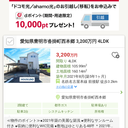
愛知県豊明市沓掛町西本郷 3,200万円 4LDK
3,200
万円
間取り
4LDK
2
建物面積
105.99m
2
土地面積
160.14m
築年月
2021年8月(築5年1ヶ月)
名鉄名古屋本線 前後駅 徒歩3.2km
その他の交通
愛知県豊明市沓掛町西本郷
2階建て
都市ガス
駐車場あり
駐車2台
システムキッチン
所有権
≪物件のポイント≫●2021年築の美麗な築浅 ●便利なサンルーム
付き ●収納に便利なWIC完備 ●敷地はゆとりある48坪 ＊2021年築