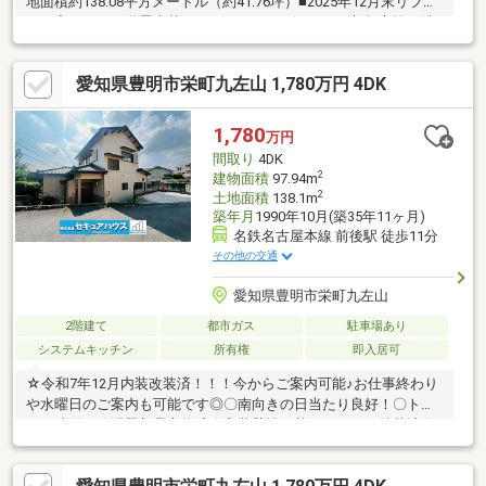
地面積約138.08平方メートル（約41.76坪）■2025年12月末リフォ
ーム完了（・１階畳表替え ・キッチンガスコンロ新規交換・洗
面化粧台新規交換・洗面床クッションフロア・給湯器、トイレ新
規交換・2階各部屋クロス貼替・ハウスクリーニング等）～周辺環
愛知県豊明市栄町九左山 1,780万円 4DK
境～栄小学校・・・約640ｍ（徒歩約8分）栄中学校・・・約600
ｍ（徒歩約8分）アオキスーパー前後店・・・約550ｍ（徒歩約7
分）大蔵池公園・・・約400ｍ（徒歩約5分）
1,780
万円
間取り
4DK
2
建物面積
97.94m
2
土地面積
138.1m
築年月
1990年10月(築35年11ヶ月)
名鉄名古屋本線 前後駅 徒歩11分
その他の交通
愛知県豊明市栄町九左山
2階建て
都市ガス
駐車場あり
システムキッチン
所有権
即入居可
☆令和7年12月内装改装済！！！今からご案内可能♪お仕事終わり
や水曜日のご案内も可能です◎〇南向きの日当たり良好！〇トイ
レ・洗面・給湯器新品交換済〇和装壁塗り替え、クロス貼替済〇
室内クリーニング済追加リフォームもお任せください！！！〇成
約プレゼント実施中☆詳しくはプレゼント情報参照下さい♪-周辺