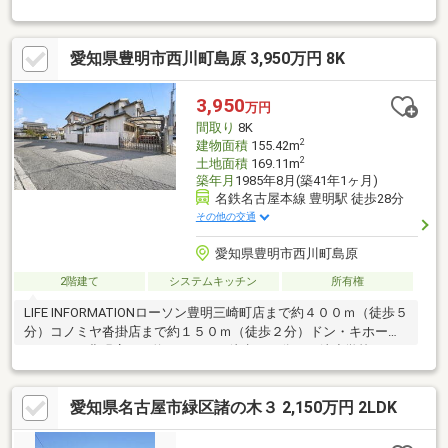
る、回遊式の間取り・玄関近くの和室は客間としても活用しやす
い独立配置・2部屋に面する東向きバルコニー有・2階ホールに収
納スペースを設置・並列2台駐車可(1台分はカーポート／車種によ
愛知県豊明市西川町島原 3,950万円 8K
る)▼設備・浴室乾燥機・オートバス▼周辺環境・勅使台公園 徒
歩5分(約350m)※市街化調整区域／都市計画法第29条の開発区域内
のため建築物の(再)建築可■ ご希望の住まい探しをお手伝いします
3,950
万円
━━━━━・・・物件の詳細・ご相談はお気軽にお問い合わせく
間取り
8K
ださい。
2
建物面積
155.42m
2
土地面積
169.11m
築年月
1985年8月(築41年1ヶ月)
名鉄名古屋本線 豊明駅 徒歩28分
その他の交通
愛知県豊明市西川町島原
2階建て
システムキッチン
所有権
LIFE INFORMATIONローソン豊明三崎町店まで約４００ｍ（徒歩５
分）コノミヤ沓掛店まで約１５０ｍ（徒歩２分）ドン・キホーテ
MEGA UNY豊明店まで約９９０m（徒歩１３分）三崎小学校まで
約７３０ｍ（徒歩１０分）豊明中学校まで約９３０ｍ（徒歩１２
分）
愛知県名古屋市緑区諸の木３ 2,150万円 2LDK