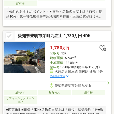
所有権
－物件のおすすめポイント－▼立地・名鉄名古屋本線「前後」徒
歩10分・第一種低層住居専用地域内▼特徴・正面に窓が設けられ
た壁付けキッチン・キッチンと洗面室が近く、家事動線に配慮・
各和室・洋室は6帖以上の広さ・収納を確保・主寝室となる洋室は
約8.0帖、2面採光設計・玄関近くの和室は客間としても活用可
愛知県豊明市栄町九左山 1,780万円 4DK
能・南面バルコニーは急な雨にも対応しやすい屋根付・水回り各
所に窓を設置▼周辺環境・大宮小学校 徒歩9分(約650m)・コープ
とよあけ店 徒歩9分(約700m)■ ご希望の住まい探しをお手伝いし
1,780
万円
ます ━━━━━・・・物件の詳細・ご相談はお気軽にお問い合わ
間取り
4DK
せください。
2
建物面積
97.94m
2
土地面積
138.08m
築年月
1990年10月(築35年11ヶ月)
名鉄名古屋本線 前後駅 徒歩11分
その他の交通
愛知県豊明市栄町九左山
2階建て
都市ガス
所有権
リフォームリノベーシ
ョン
■南東角地■間取り4DK■名鉄名古屋本線「前後」駅徒歩約11分■敷