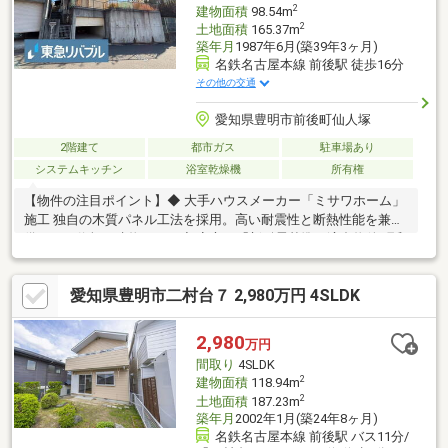
2
建物面積
98.54m
2
土地面積
165.37m
築年月
1987年6月(築39年3ヶ月)
名鉄名古屋本線 前後駅 徒歩16分
その他の交通
愛知県豊明市前後町仙人塚
2階建て
都市ガス
駐車場あり
システムキッチン
浴室乾燥機
所有権
【物件の注目ポイント】◆ 大手ハウスメーカー「ミサワホーム」
施工 独自の木質パネル工法を採用。高い耐震性と断熱性能を兼ね
備えた、信頼の建物です。◆ 安心の「新耐震基準」適合物件 昭和
57年以降の基準で建てられており、構造面での安心感が違いま
す。◆ 贅沢な資材が使われた「バブル期」の建築 現代のコストカ
愛知県豊明市二村台７ 2,980万円 4SLDK
ットされた住宅とは一線を画す、しっかりとした造りと上質な内
装材が魅力。◆ 充実の収納と生活動線 ミサワホームが得意とす
る、無駄のない収納計画と、暮らしを豊かにする間取り設計。◆
2,980
万円
大宮小学校が近くにございます。
間取り
4SLDK
2
建物面積
118.94m
2
土地面積
187.23m
築年月
2002年1月(築24年8ヶ月)
名鉄名古屋本線 前後駅 バス11分/