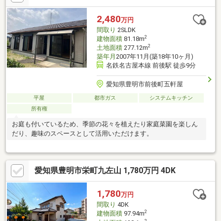
科病院まで徒歩７分です●洲原公園口バス停まで徒歩２分＊徒歩
５分圏内にホームセンターがあり、日々のお買い物がとてもスム
2,480
万円
ーズです。 バス停や病院も近く、小さなお子様からお年寄りまで
間取り
2SLDK
安心して暮らせる環境が整っています。
2
建物面積
81.18m
2
土地面積
277.12m
築年月
2007年11月(築18年10ヶ月)
名鉄名古屋本線 前後駅 徒歩9分
愛知県豊明市前後町五軒屋
平屋
都市ガス
システムキッチン
所有権
お庭も付いているため、季節の花々を植えたり家庭菜園を楽しん
だり、趣味のスペースとして活用いただけます。
愛知県豊明市栄町九左山 1,780万円 4DK
1,780
万円
間取り
4DK
2
建物面積
97.94m
2