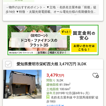
－物件のおすすめポイント－ ▼立地 ・名鉄名古屋本線「前後」徒
歩16分 ▼特徴 ・太陽光発電搭載、オール電化仕様の長期優良住宅
・コミュニケーションを育むリビング階段 ・一部畳敷きのヌック
スペース約6.7帖を1階に配置 ・洋室は約13.8帖、大型ベッドも置
きやすい広さ ・WIC約2.4帖・納戸約2.1帖・パントリー等の収納
を配置 ・洗面室はカウンター付、家事効率に配慮 ・広々とした玄
関、多用途に活用可能な機能的な空間 ・蓄電池搭載あり ▼周辺環
境 ・ミニストップ豊明栄町店 徒歩7分(約510m)
愛知県豊明市栄町西大根 3,479万円 3LDK
3,479
万円
間取り
3LDK
2
建物面積
81.59m
2
土地面積
100.6m
築年月
2019年12月(築6年9ヶ月)
名鉄名古屋本線 中京競馬場前駅 徒
歩18分
その他の交通