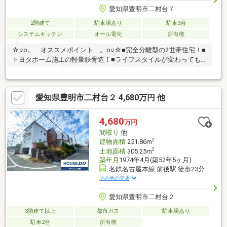
愛知県豊明市二村台７
2階建て
駐車場あり
駐車3台
システムキッチン
オール電化
所有権
☆○o。 オススメポイント 。o○☆■完全分離型の2世帯住宅！■
トヨタホーム施工の軽量鉄骨造！■ライフスタイルが変わっても
住み続けやすい環境です！■名鉄名古屋本線「前後」駅：バス乗
車約12分 「二村台七丁目」停より徒歩約2分■地下鉄桜通線「徳
重」駅、地下鉄鶴舞線・名鉄豊田線「赤池」駅にもバス1本で行け
愛知県豊明市二村台２ 4,680万円 他
ます！■二村台小学校：徒歩約6分（約450ｍ）■豊明中学校：徒歩
約15分（約1200ｍ）■コノミヤハローフーヅ 豊明店：徒歩約11分
（約850ｍ）■ファミリーマート豊明二村台店：徒歩約4分（約300
4,680
万円
ｍ）些細なことでも、ハウスドゥ東郷までお気軽にお問合せ下さ
間取り
他
い♪
2
建物面積
251.86m
2
土地面積
305.25m
築年月
1974年4月(築52年5ヶ月)
名鉄名古屋本線 前後駅 徒歩23分
その他の交通
愛知県豊明市二村台２
3階建て以上
都市ガス
駐車場あり
駐車2台
所有権