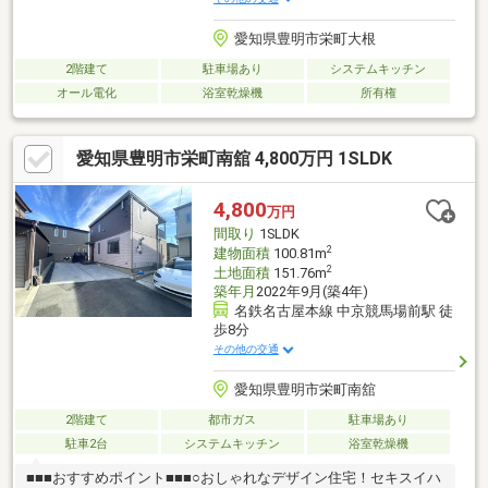
愛知県豊明市栄町大根
2階建て
駐車場あり
システムキッチン
オール電化
浴室乾燥機
所有権
愛知県豊明市栄町南舘 4,800万円 1SLDK
4,800
万円
間取り
1SLDK
2
建物面積
100.81m
2
土地面積
151.76m
築年月
2022年9月(築4年)
名鉄名古屋本線 中京競馬場前駅 徒
歩8分
その他の交通
愛知県豊明市栄町南舘
2階建て
都市ガス
駐車場あり
駐車2台
システムキッチン
浴室乾燥機
■■■おすすめポイント■■■○おしゃれなデザイン住宅！セキスイハ