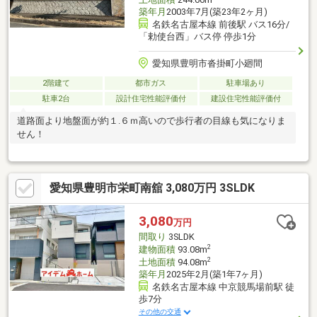
築年月
2003年7月(築23年2ヶ月)
名鉄名古屋本線 前後駅 バス16分/
「勅使台西」バス停 停歩1分
愛知県豊明市沓掛町小廻間
2階建て
都市ガス
駐車場あり
駐車2台
設計住宅性能評価付
建設住宅性能評価付
道路面より地盤面が約１.６ｍ高いので歩行者の目線も気になりま
せん！
愛知県豊明市栄町南舘 3,080万円 3SLDK
3,080
万円
間取り
3SLDK
2
建物面積
93.08m
2
土地面積
94.08m
築年月
2025年2月(築1年7ヶ月)
名鉄名古屋本線 中京競馬場前駅 徒
歩7分
その他の交通