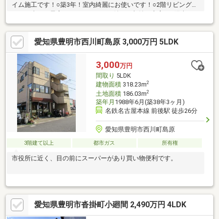
イム施工です！○築3年！室内綺麗にお使いです！○2階リビングの
ため日当たり最高です！○SIC、WIC付きで収納も充実！○陽当たり
風通し良好な立地！○開発分譲地内落ち着いた環境でお子様にも
安心の環境。○ご内覧希望の際は、お気軽にナカジツまでお問い
愛知県豊明市西川町島原 3,000万円 5LDK
合わせください！■■■【周辺環境】■■■・セブンイレブン中京競
馬場前店 徒歩約6分・アオキスーパー前後店 徒歩約12分・ユ
タカ緑堺松店 徒歩約7分・イオンタウン有松 徒歩約23分・豊
3,000
万円
明新栄郵便局 徒歩約5分・マミーナ保育園 徒歩約9分・舘小学
間取り
5LDK
校 徒歩約10分
2
建物面積
318.23m
2
土地面積
186.03m
築年月
1988年6月(築38年3ヶ月)
名鉄名古屋本線 前後駅 徒歩26分
愛知県豊明市西川町島原
3階建て以上
都市ガス
所有権
市役所に近く、目の前にスーパーがあり買い物便利です。
愛知県豊明市沓掛町小廻間 2,490万円 4LDK