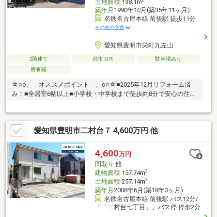
土地面積
138.1m
築年月
1990年10月(築35年11ヶ月)
名鉄名古屋本線 前後駅 徒歩11分
その他の交通
愛知県豊明市栄町九左山
2階建て
都市ガス
駐車場あり
所有権
☆○o。 オススメポイント 。o○☆■2025年12月リフォーム済
み！■全居室6帖以上■小学校・中学校まで徒歩約8分で安心の住環
境♪■名鉄名古屋本線「前後」駅：徒歩約11分■栄小学校：徒歩約8
分■栄中学校：徒歩約8分■アミカ豊明店：徒歩約8分■コープあい
ち：徒歩約10分■ローソン豊明栄町店：徒歩約4分■ドラッグスギ
愛知県豊明市二村台７ 4,600万円 他
パルネス前後店：徒歩約10分■豊明市立栄保育園：徒歩約6分■暁
幼稚園：徒歩約7分■大蔵池公園：2分些細なことでも、ハウスド
ゥ 東郷まで、お気軽にお問合せ下さい♪
4,600
万円
間取り
他
2
建物面積
157.74m
2
土地面積
257.14m
築年月
2008年6月(築18年3ヶ月)
名鉄名古屋本線 前後駅 バス12分/
「「二村台七丁目」」バス停 停歩2分