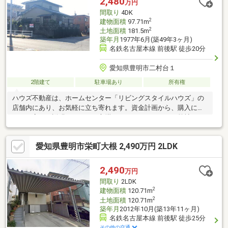
2,480
万円
間取り
4DK
2
建物面積
97.71m
2
土地面積
181.5m
築年月
1977年6月(築49年3ヶ月)
名鉄名古屋本線 前後駅 徒歩20分
愛知県豊明市二村台１
2階建て
駐車場あり
所有権
ハウズ不動産は、ホームセンター「リビングスタイルハウズ」の
店舗内にあり、お気軽に立ち寄れます。資金計画から、購入につ
いて丁寧にご説明することを心掛けております。また、弊社は、
自然素材をたっぷり使ったリフォーム、おうち時間を楽しむガー
デン、一枚板の家具、雑貨の販売等、住まいに関するご要望をワ
愛知県豊明市栄町大根 2,490万円 2LDK
ンストップで対応できます。まずはお気軽にご相談ください。
2,490
万円
間取り
2LDK
2
建物面積
120.71m
2
土地面積
120.71m
築年月
2012年10月(築13年11ヶ月)
名鉄名古屋本線 前後駅 徒歩25分
その他の交通