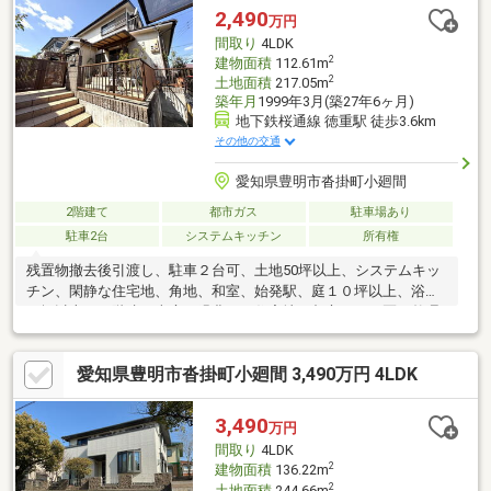
2,490
万円
間取り
4LDK
2
建物面積
112.61m
2
土地面積
217.05m
築年月
1999年3月(築27年6ヶ月)
地下鉄桜通線 徳重駅 徒歩3.6km
その他の交通
愛知県豊明市沓掛町小廻間
2階建て
都市ガス
駐車場あり
駐車2台
システムキッチン
所有権
残置物撤去後引渡し、駐車２台可、土地50坪以上、システムキッ
チン、閑静な住宅地、角地、和室、始発駅、庭１０坪以上、浴室
１坪以上、２階建、南庭、緑豊かな住宅地、都市ガス、区画整理
地内
愛知県豊明市沓掛町小廻間 3,490万円 4LDK
3,490
万円
間取り
4LDK
2
建物面積
136.22m
2
土地面積
244.66m