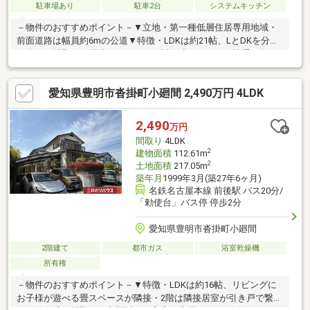
駐車場あり
駐車2台
システムキッチン
－物件のおすすめポイント－▼立地・第一種低層住居専用地域・
前面道路は幅員約6mの公道▼特徴・LDKは約21帖、LとDKを分け
て使える間取り・配膳がスムーズな対面式キッチン、勝手口有・
足を伸ばしてくつろげる和室を配置・南側洋室約6帖にロフト有・
主寝室は約10帖の広さ、WIC付・各階に洗面台・トイレ有・2階各
愛知県豊明市沓掛町小廻間 2,490万円 4LDK
洋室に南向きバルコニーを設置・駐車スペース2台分有(車種によ
る)▼周辺環境・皿池公園 徒歩4分(約250m)・二村台小学校 徒歩8
分(約640m)■ ご希望の住まい探しをお手伝いします
2,490
万円
━━━━━・・・物件の詳細・ご相談はお気軽にお問い合わせく
間取り
4LDK
ださい。
2
建物面積
112.61m
2
土地面積
217.05m
築年月
1999年3月(築27年6ヶ月)
名鉄名古屋本線 前後駅 バス20分/
「勅使台」バス停 停歩2分
愛知県豊明市沓掛町小廻間
2階建て
都市ガス
浴室乾燥機
所有権
－物件のおすすめポイント－▼特徴・LDKは約16帖、リビングに
お子様が遊べる畳スペースが隣接・2階は隣接居室が引き戸で繋が