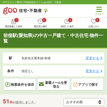
NTTグループ運営の不動産総合サイト goo住宅・不動産
1
0
0
0
最近検索した条件
最近見た物件
保存した条件
お気に入り
前後駅(愛知県)の中古一戸建て・中古住宅 物件一
覧
駅
変更する
名鉄名古屋本線/前後
条件
変更する
指定なし
新着メールを受
検索条件を保存
アプリで探す
取る
51
件
が該当しました。