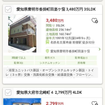
歩約25分■サンフレッシュブルーム東郷店：徒歩約27分■セブンイ
レブン豊明沓掛町店：徒歩約9分■ドラッグスギヤマ豊明店：徒歩
愛知県豊明市沓掛町田楽ケ窪 3,480万円 3SLDK
約37分■かなで保育園：徒歩約4分※203.38㎡のうち約38㎡は建築
不可些細なことでも、ハウスドゥ 東郷まで、お気軽にお問合せ下
さい♪
3,480
万円
間取り
3SLDK
2
建物面積
256.14m
2
土地面積
160.74m
築年月
1991年12月(築34年9ヶ月)
名鉄名古屋本線 前後駅 徒歩32分
愛知県豊明市沓掛町田楽ケ窪
3階建て以上
都市ガス
駐車場あり
駐車3台
システムキッチン
所有権
・浴室ユニットバス新設・オープンシステムキッチン新設・トイ
レ（３ヶ所）交換・洗面化粧台交換・給湯器交換・フローリング
張替え・フロアタイル張り・建具シート張り・全室クロス張替
え・木部塗装工事・ハウスクリーニング 他
愛知県大府市北崎町４ 2,799万円 4LDK
2,799
万円