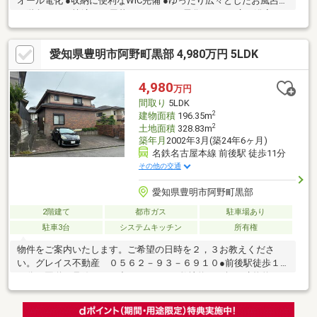
オール電化 ●収納に便利なWIC完備 ●ゆったり広々としたお風呂
＊階段のない快適な平屋暮らし。オール電化やWIC、広い浴室な
ど設備も充実。≪周辺環境のポイント≫●名鉄の駅まで徒歩10分 ●
栄小学校まで徒歩5分 ●日当たり・通風・眺望良好 ＊駅まで徒歩
愛知県豊明市阿野町黒部 4,980万円 5LDK
10分と近く、小学校も徒歩5分なので毎日の通学・通勤が快適で
す。見学予約はフリーダイヤル！０１２０－９３２－９１２（ス
マートフォンの方は青の「電話マーク」をクリック）資料請求は
4,980
万円
オレンジの「資料請求する（無料）」をクリック
間取り
5LDK
2
建物面積
196.35m
2
土地面積
328.83m
築年月
2002年3月(築24年6ヶ月)
名鉄名古屋本線 前後駅 徒歩11分
その他の交通
愛知県豊明市阿野町黒部
2階建て
都市ガス
駐車場あり
駐車3台
システムキッチン
所有権
物件をご案内いたします。ご希望の日時を２，３お教えくださ
い。グレイス不動産 ０５６２－９３－６９１０●前後駅徒歩１
１分で国道１号線へすぐ出られます。●敷地約９９坪、建物約５
９坪とゆったりと生活できます。●来客時に嬉しい２間続きの和
室と並列駐車４台可能（車種によります）な駐車スペース。