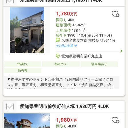
愛知県豊明市栄町九左山 1,780万円 4DK
環境-名鉄本線「前後」駅徒歩11分の好立地♪・栄小学校 徒歩8
分・栄中学校 徒歩8分・コンビニ、スーパー、ドラッグストア徒
歩10分圏内の周辺施設充実！☆お問合せは「0562-57-1745」まで
1,780
万円
☆365日営業中！ピンクの「見学予約する（無料）」をクリッ
間取り
4DK
ク！
2
建物面積
97.94m
2
土地面積
138.1m
築年月
1990年10月(築35年11ヶ月)
名鉄名古屋本線 前後駅 徒歩11分
その他の交通
愛知県豊明市栄町九左山
2階建て
都市ガス
駐車場あり
所有権
▼物件おすすめポイント〇令和7年12月内装リフォーム完了クロ
ス貼替、畳表替え、和装塗装替え、トイレ・洗面新品交換、給湯
器新品交換、室内クリーニング▼周辺環境・アオキスーパー 前後
店 徒歩7分（約550ｍ）・ミニストップ 豊明新栄町6丁目店 徒
歩8分（約590ｍ）・パルネス前後 徒歩10分（約730ｍ）▼学
愛知県豊明市前後町仙人塚 1,980万円 4LDK
校・豊明市立栄小学校 徒歩8分（約610ｍ）・豊明市立栄中学
校 徒歩7分（約520ｍ）
1,980
万円
間取り
4LDK