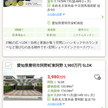
築年月
1978年7月(築48年2ヶ月)
名鉄名古屋本線 中京競馬場前駅 徒
歩5分
その他の交通
愛知県豊明市栄町南舘
2階建て
南道路
都市ガス
駐車場あり
駐車3台
システムキッチン
25帖の広々LDK！自然と家族が集う空間に♪ハンモックやカウンタ
ーなど遊び心のある物件です♪玄関シューズインクローク/ウッド
デッキ/食品庫
愛知県豊明市阿野町東阿野 3,980万円 5LDK
3,980
万円
間取り
5LDK
2
建物面積
120.89m
2
土地面積
174.04m
築年月
2011年11月(築14年10ヶ月)
名鉄名古屋本線 豊明駅 徒歩7分
その他の交通