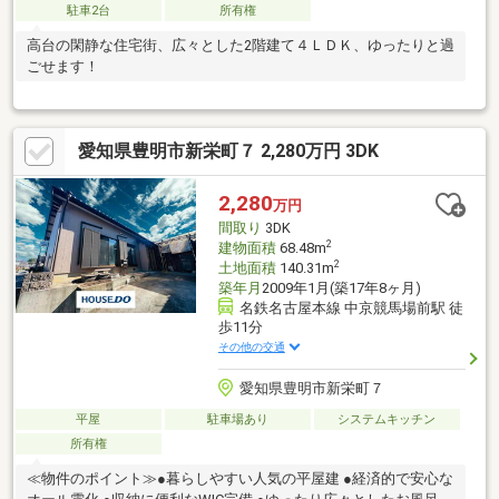
駐車2台
所有権
高台の閑静な住宅街、広々とした2階建て４ＬＤＫ、ゆったりと過
ごせます！
愛知県豊明市新栄町７ 2,280万円 3DK
2,280
万円
間取り
3DK
2
建物面積
68.48m
2
土地面積
140.31m
築年月
2009年1月(築17年8ヶ月)
名鉄名古屋本線 中京競馬場前駅 徒
歩11分
その他の交通
愛知県豊明市新栄町７
平屋
駐車場あり
システムキッチン
所有権
≪物件のポイント≫●暮らしやすい人気の平屋建 ●経済的で安心な