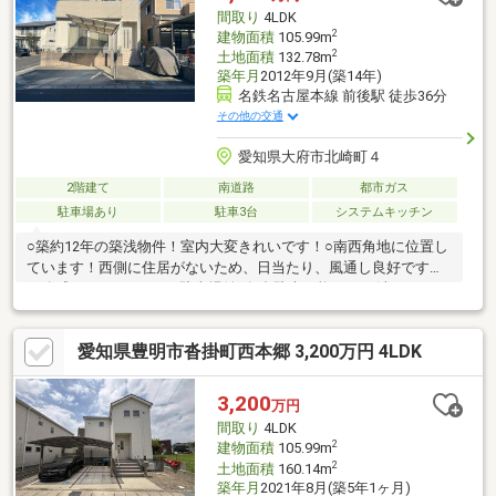
間取り
4LDK
2
建物面積
105.99m
2
土地面積
132.78m
築年月
2012年9月(築14年)
名鉄名古屋本線 前後駅 徒歩36分
その他の交通
愛知県大府市北崎町４
2階建て
南道路
都市ガス
駐車場あり
駐車3台
システムキッチン
○築約12年の築浅物件！室内大変きれいです！○南西角地に位置し
ています！西側に住居がないため、日当たり、風通し良好です！
圧迫感もありません！○駐車場並列3台駐車可能です！(車種によ
る)交通量も少ないため、駐車もラクラクです！○1台分のカーポー
ト設置しております！雨の日の荷物の搬入もラクラクです！○
愛知県豊明市沓掛町西本郷 3,200万円 4LDK
広々4LDK！ 各部屋大変広々しており、ゆったりとお過ごしいた
だけます！○土地面積40坪超です！敷地を広くご利用可能です！○
各居室収納付きです！ファミリーの方でも収納には困りません！
3,200
万円
○神田小学校・大府中学校エリアです！小学校まで約14分です！
間取り
4LDK
子育てしやすい環境が整っています！
2
建物面積
105.99m
2
土地面積
160.14m
築年月
2021年8月(築5年1ヶ月)