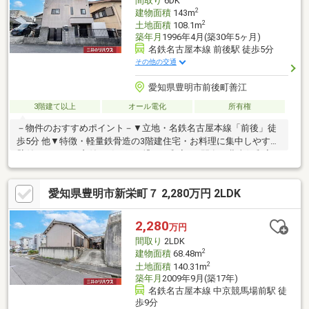
間取り
6DK
００ｍ
2
建物面積
143m
2
土地面積
108.1m
築年月
1996年4月(築30年5ヶ月)
名鉄名古屋本線 前後駅 徒歩5分
その他の交通
愛知県豊明市前後町善江
3階建て以上
オール電化
所有権
－物件のおすすめポイント－▼立地・名鉄名古屋本線「前後」徒
歩5分 他▼特徴・軽量鉄骨造の3階建住宅・お料理に集中しやすい
壁付キッチン、窓付・引き戸で繋がる和室が2間有、北東側和室は
ミニキッチン付・家事・生活動線に配慮された2WAY洗面室・2箇
所にトイレを配置、来客時にも気兼ねなく利用可能▼周辺環境・
愛知県豊明市新栄町７ 2,280万円 2LDK
アミカ豊明店 徒歩2分(約100m)・ドラッグスギパルネス前後店 徒
歩2分(約130m)・豊明小学校 徒歩10分(約800m)※敷地の一部は建
ぺい率60%■ ご希望の住まい探しをお手伝いします
2,280
万円
━━━━━・・・物件の詳細・ご相談はお気軽にお問い合わせく
間取り
2LDK
ださい。
2
建物面積
68.48m
2
土地面積
140.31m
築年月
2009年9月(築17年)
名鉄名古屋本線 中京競馬場前駅 徒
歩9分