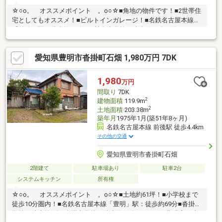
☆○o。 オススメポイント 。o○☆■角地の物件です！■2世帯住
宅としてもオススメ！■ビルトインガレージ！■名鉄名古屋本線
「前後」駅：徒歩約23分■二村台小学校：徒歩約12分（約950ｍ）
■豊明中学校：徒歩約2分（約160ｍ）■アオキスーパー 豊明店：
徒歩約4分（約290ｍ）■ファミリーマート 豊明二村台南店：徒歩
愛知県豊明市沓掛町石畑 1,980万円 7DK
約4分（約250ｍ）些細なことでも、ハウスドゥ 東郷まで、お気軽
にお問合せ下さい♪
1,980
万円
間取り
7DK
2
建物面積
119.9m
2
土地面積
203.38m
築年月
1975年1月(築51年8ヶ月)
名鉄名古屋本線 前後駅 徒歩4.4km
その他の交通
愛知県豊明市沓掛町石畑
2階建て
駐車場あり
駐車2台
システムキッチン
所有権
☆○o。 オススメポイント 。o○☆■土地約61坪！■小学校まで
徒歩10分圏内！■名鉄名古屋本線「豊明」駅：徒歩約69分■沓掛小
学校：徒歩約9分■沓掛中学校：徒歩約23分■オークワ豊明店：徒