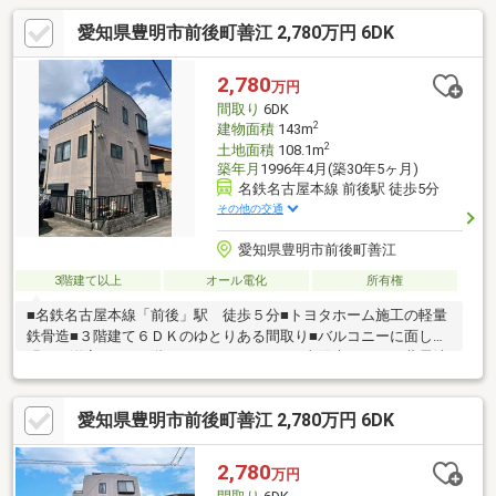
愛知県豊明市前後町善江 2,780万円 6DK
2,780
万円
間取り
6DK
2
建物面積
143m
2
土地面積
108.1m
築年月
1996年4月(築30年5ヶ月)
名鉄名古屋本線 前後駅 徒歩5分
その他の交通
愛知県豊明市前後町善江
3階建て以上
オール電化
所有権
■名鉄名古屋本線「前後」駅 徒歩５分■トヨタホーム施工の軽量
鉄骨造■３階建て６ＤＫのゆとりある間取り■バルコニーに面した
明るい洋室あり■１階にミニキッチンあり■太陽光３ｋｗ・蓄電池
付のオール電化住宅徒歩圏内に生活利便施設が充実しています～
ライフインフォメーション～◆アミカ豊明店 約１００ｍ◆コー
愛知県豊明市前後町善江 2,780万円 6DK
プとよあけ店 約１３０ｍ◆ファミリーマート前後駅北店 約１
７０ｍ◆ドラッグスギパルネス前後店 約１３０ｍ◆小松公園
約５００ｍ◆すぎうら内科クリニック 約２４０ｍ◆豊明前後郵
2,780
万円
便局 約３５０ｍ◆豊明小学校 約８００ｍ◆栄中学校 約１４