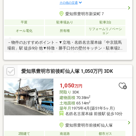
その他の交通
愛知県豊明市新栄町７
平屋
駐車場あり
駐車2台
リフォームリノベーシ
オール電化
所有権
ョン
－物件のおすすめポイント－▼立地・名鉄名古屋本線「中京競馬
場前」駅 徒歩9分 他▼特徴・勝手口付の壁付キッチン・駐車場2台
分有(車種による)・駐車場奥の倉庫は撤去可能▼2018年内外装リ
フォーム履歴【新設】キッチン、お風呂(カビ対策加工済・ジャグ
ジー仕様)、クロス、天井、床【外装】屋根、外壁補修▼周辺環
愛知県豊明市前後町仙人塚 1,050万円 3DK
境・栄小学校 徒歩5分(約400m)・山ノ神公園 徒歩2分(約110m)※小
学校の通学路の指定につきましては各学校・教育委員会へご確認
ください■ ご希望の住まい探しをお手伝いします
1,050
万円
━━━━━・・・物件の詳細・ご相談はお気軽にお問い合わせく
間取り
3DK
ださい。
2
建物面積
70.38m
2
土地面積
65.14m
築年月
1975年4月(築51年5ヶ月)
名鉄名古屋本線 前後駅 徒歩10分
愛知県豊明市前後町仙人塚
2階建て
南道路
都市ガス