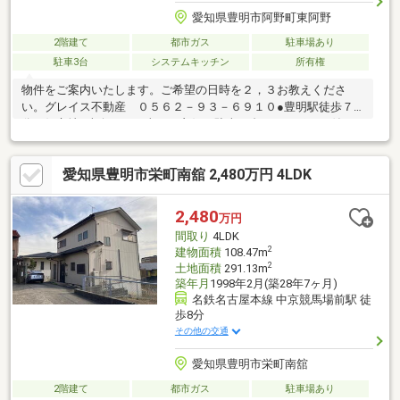
愛知県豊明市阿野町東阿野
2階建て
都市ガス
駐車場あり
駐車3台
システムキッチン
所有権
物件をご案内いたします。ご希望の日時を２，３お教えくださ
い。グレイス不動産 ０５６２－９３－６９１０●豊明駅徒歩７
分の好立地●南向きで日当たり良好。駐車３台、カーポート付き
です。●LDK広々約２０帖！
愛知県豊明市栄町南舘 2,480万円 4LDK
2,480
万円
間取り
4LDK
2
建物面積
108.47m
2
土地面積
291.13m
築年月
1998年2月(築28年7ヶ月)
名鉄名古屋本線 中京競馬場前駅 徒
歩8分
その他の交通
愛知県豊明市栄町南舘
2階建て
都市ガス
駐車場あり