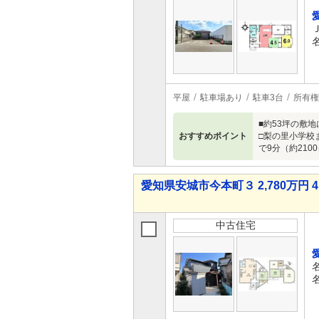
平屋
駐車場あり
駐車3台
所有権
■約53坪の敷
おすすめポイント
□梨の里小学校ま
で9分（約210
愛知県安城市今本町３ 2,780万円 4
中古住宅