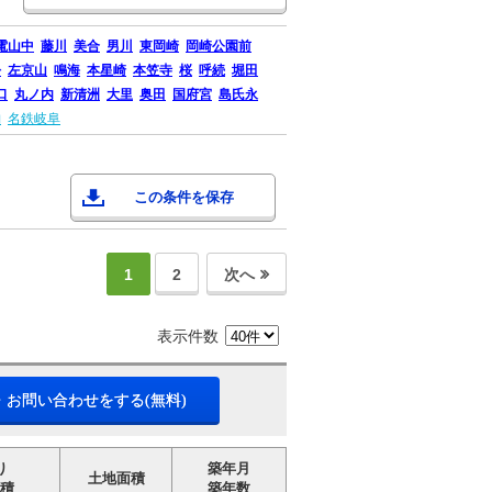
電山中
藤川
美合
男川
東岡崎
岡崎公園前
松
左京山
鳴海
本星崎
本笠寺
桜
呼続
堀田
口
丸ノ内
新清洲
大里
奥田
国府宮
島氏永
納
名鉄岐阜
この条件を保存
1
2
次へ
表示件数
・お問い合わせをする(無料)
り
築年月
土地面積
積
築年数