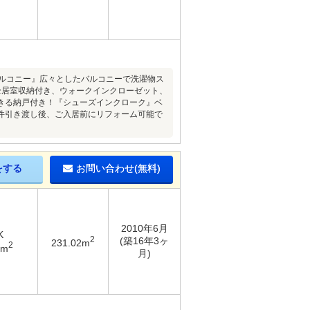
バルコニー』広々としたバルコニーで洗濯物ス
全居室収納付き、ウォークインクローゼット、
きる納戸付き！『シューズインクローク』ベ
件引き渡し後、ご入居前にリフォーム可能で
をする
お問い合わせ(無料)
2010年6月
K
2
(築16年3ヶ
231.02m
2
6m
月)