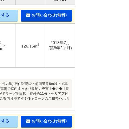
をする
お問い合わせ(無料)
K
2018年7月
2
126.15m
2
(築8年2ヶ月)
7m
で快適な居住環境◎・前面道路6m以上で車
納完備で室内すっきり収納力充実！◆◇◆【周
Vドラッグ牛田店 徒歩約11分・セリアアピ
・ご案内可能です！住宅ローンのご相談や、現
をする
お問い合わせ(無料)