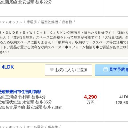
名鉄西尾線 北安城駅 徒歩22分
ステムキッチン
床暖房
浴室乾燥機
所有権
建・３ＬＤＫ＋Ｓ＋ＷＩＣ＋ＳＩＣ』リビング南向き・日当たり良好です！『2面
せん！『並列3台駐車』スペースに余裕をもって駐車が可能です！『大容量収納』
るため収納スペースに困りません！『納戸有り』収納やワークスペース等に活用で
トドア用品が置ける便利な収納スペース！◆リフォーム相談可◆ご要望があれば物
さい！
4LDK
見学予約
お気に入りに追加
愛知県豊田市住吉町前邸
4,290
名鉄三河線 竹村駅 徒歩4分
4LD
愛知環状鉄道 永覚駅 徒歩35分
万円
128.6
名鉄名古屋本線 新安城駅 徒歩7.0km
ステムキッチン
オール電化
所有権