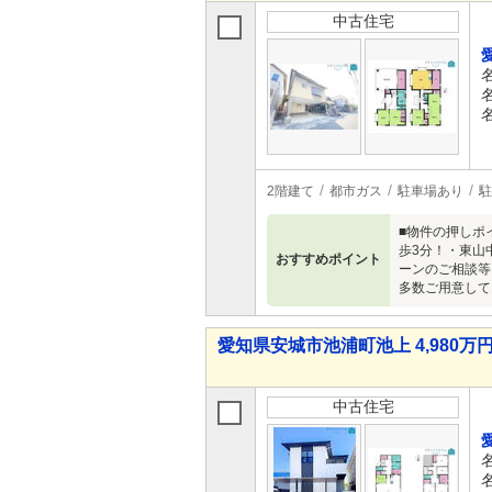
中古住宅
2階建て
都市ガス
駐車場あり
駐
■物件の押しポ
歩3分！・東山中
おすすめポイント
ーンのご相談等
多数ご用意してお
愛知県安城市池浦町池上 4,980万円 
中古住宅