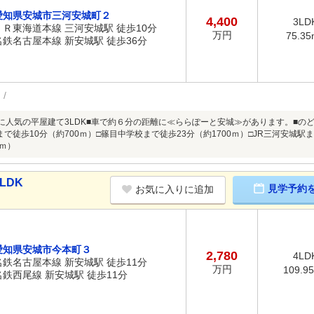
愛知県安城市三河安城町２
4,400
3LD
ＪＲ東海道本線 三河安城駅 徒歩10分
万円
75.35
名鉄名古屋本線 新安城駅 徒歩36分
地に人気の平屋建て3LDK■車で約６分の距離に≪ららぽーと安城≫があります。■
で徒歩10分（約700ｍ）□篠目中学校まで徒歩23分（約1700ｍ）□JR三河安城駅
0ｍ）
LDK
見学予約
お気に入りに追加
愛知県安城市今本町３
2,780
4LD
名鉄名古屋本線 新安城駅 徒歩11分
万円
109.9
名鉄西尾線 新安城駅 徒歩11分