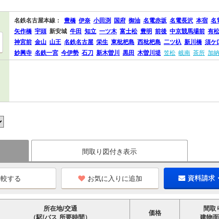
名鉄名古屋本線：
豊橋
伊奈
小田渕
国府
御油
名電赤坂
名電長沢
本宿
名
矢作橋
宇頭
新安城
牛田
知立
一ツ木
富士松
豊明
前後
中京競馬場前
有
神宮前
金山
山王
名鉄名古屋
栄生
東枇杷島
西枇杷島
二ツ杁
新川橋
須ケ
妙興寺
名鉄一宮
今伊勢
石刀
新木曽川
黒田
木曽川堤
笠松
岐南
茶所
加
間取り図付き表示
お気に入りに追加
資料請求
所在地/交通
間取
価格
（駅/バス 所要時間）
建物面