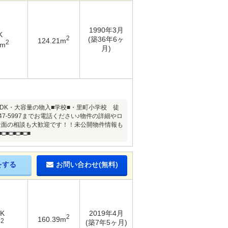
1990年3月
K
2
(築36年6ヶ
124.21m
2
5m
月)
DK・大容量の物入■学校■・里町小学校 徒
-47-5997までお電話ください♪物件の詳細やロ
金面の相談も大歓迎です！！未公開物件情報も
□■□■□■
をする
お問い合わせ(無料)
DK
2019年4月
2
160.39m
2
(築7年5ヶ月)
m