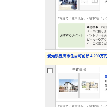
2階建て
駐車場あり
駐車3台
シ
◆特徴◆『2階
ペースに困りま
おすすめポイント
パントリーもあ
ビーカーやアウ
す！ご相談くだ
愛知県豊田市住吉町前邸 4,290万円 
中古住宅
2階建て
駐車場あり
駐車3台
シ