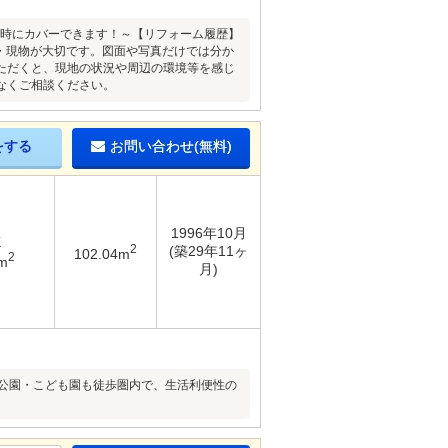
を同時にカバーできます！～【リフォーム履歴】
地・現物が大切です。図面や写真だけでは分か
ただくと、現地の状況や周辺の環境等を感じ
なくご相談ください。
をする
お問い合わせ(無料)
1996年10月
K
2
(築29年11ヶ
102.04m
2
m
月)
・公園・こども園も徒歩圏内で、生活利便性の