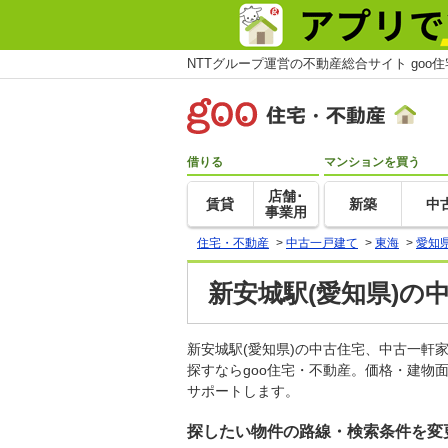
NTTグループ運営の不動産総合サイト goo
借りる
マンションを買う
店舗･
賃貸
新築
中
事業用
住宅・不動産
>
中古一戸建て
>
東海
>
愛知
新安城駅(愛知県)の
新安城駅(愛知県)の中古住宅、中古一
探すならgoo住宅・不動産。価格・建物
サポートします。
探したい物件の路線・検索条件を変