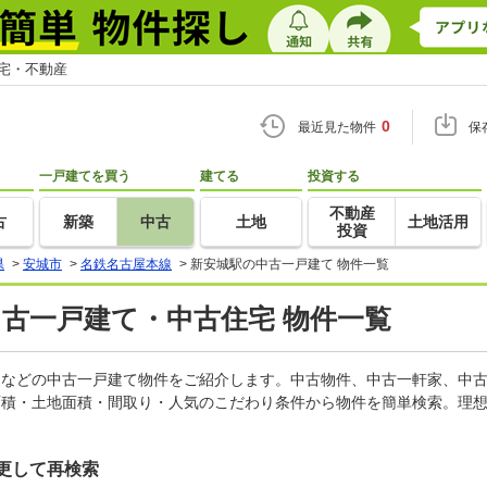
住宅・不動産
0
最近見た物件
保
一戸建てを買う
建てる
投資する
不動産
古
新築
中古
土地
土地活用
投資
県
>
安城市
>
名鉄名古屋本線
>
新安城駅の中古一戸建て 物件一覧
中古一戸建て・中古住宅 物件一覧
軒家などの中古一戸建て物件をご紹介します。中古物件、中古一軒家、中
面積・土地面積・間取り・人気のこだわり条件から物件を簡単検索。理想
更して再検索