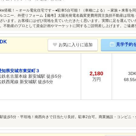
.0kw搭載！～オール電化住宅です～●駐車5台可能！（車種による）～家族＋来客
：バルコニー、外壁リフォーム【備考】太陽光発電名義変更費用買主負担不動産は現
ざいます。お客様にはぜひ現地を見ていただきたく思います。実際に足を運んでい
。不動産のプロとして資金計画やマーケットに関するご説明差し上げます。ご遠慮
DK
見学予約
お気に入りに追加
愛知県安城市東栄町３
2,180
3D
名鉄名古屋本線 新安城駅 徒歩5分
万円
68.55
名鉄西尾線 新安城駅 徒歩5分
駅徒歩5分・平坦地！南西向きで日当たり良好。駐車2台可。商業施設・コンビニ