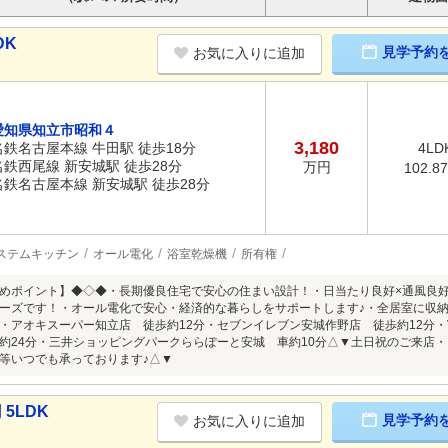
DK
見学予約
お気に入りに追加
愛知県知立市昭和４
3,180
名鉄名古屋本線 牛田駅 徒歩18分
4LD
名鉄西尾線 新安城駅 徒歩28分
万円
102.8
名鉄名古屋本線 新安城駅 徒歩28分
ステムキッチン
オール電化
浴室乾燥機
所有権
めポイント】◆◇◆・長期優良住宅で安心の住まい設計！・日当たり良好×通風良好
ーズです！・オール電化で安心・経済的な暮らしをサポートします♪・全居室に収
・アオキスーパー知立店 徒歩約12分・セブンイレブン安城作野店 徒歩約12分・
約24分・三井ショッピングパークららぽーと安城 車約10分△▼土日祝のご来店
等いつでも承っております♪△▼
5LDK
見学予約
お気に入りに追加