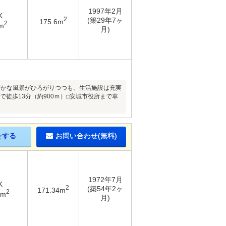
1997年2月
K
2
(築29年7ヶ
175.6m
2
m
月)
のどかな風景がひろがりつつも、生活施設は充実
まで徒歩13分（約900ｍ）□安城市役所まで車
をする
お問い合わせ(無料)
1972年7月
K
2
(築54年2ヶ
171.34m
2
5m
月)