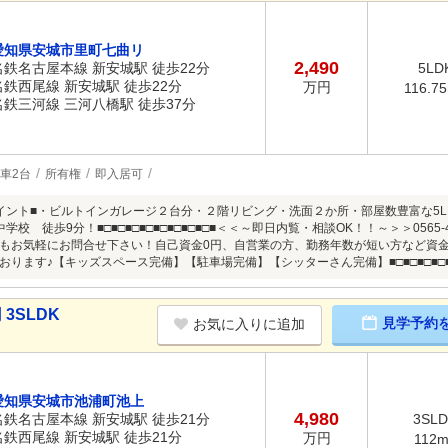
愛知県安城市里町七曲リ
2,490
名鉄名古屋本線 新安城駅 徒歩22分
5LD
名鉄西尾線 新安城駅 徒歩22分
万円
116.7
名鉄三河線 三河八橋駅 徒歩37分
車2台
所有権
即入居可
イント■・ビルトインガレージ２台分・２階リビング・洗面２か所・部屋数豊富な5L
学校 徒歩9分！■□■□■□■□■□■□■□■□■＜＜～即日内覧・相談OK！！～＞＞0565
もお気軽にお問合せ下さい！自己資金0円、自営業の方、勤務年数が短い方など資
ります♪【キッズスペース完備】【駐車場完備】【シッターさん完備】■□■□■□■□■□■
3SLDK
見学予約
お気に入りに追加
愛知県安城市池浦町池上
4,980
名鉄名古屋本線 新安城駅 徒歩21分
3SL
名鉄西尾線 新安城駅 徒歩21分
万円
112