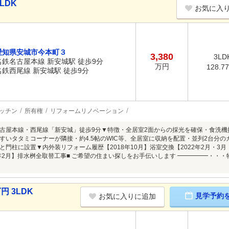
LDK
お気に入
愛知県安城市今本町３
3,380
3LD
名鉄名古屋本線 新安城駅 徒歩9分
万円
128.7
名鉄西尾線 新安城駅 徒歩9分
ッチン
所有権
リフォームリノベーション
古屋本線・西尾線「新安城」徒歩9分▼特徴・全居室2面からの採光を確保・食洗機
すいタタミコーナーが隣接・約4.5帖のWIC等、全居室に収納を配置・並列2台分の
と門柱に設置▼内外装リフォーム履歴【2018年10月】浴室交換【2022年2月・3
6年2月】排水桝全取替工事■ ご希望の住まい探しをお手伝いします ━━━━━・・
円 3LDK
見学予約
お気に入りに追加