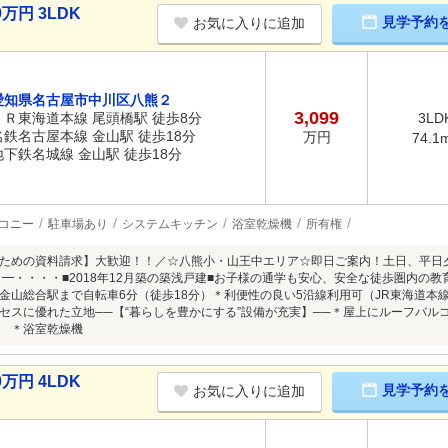
万円 3LDK
見学予約
お気に入りに追加
愛知県名古屋市中川区八熊２
3,099
ＪＲ東海道本線 尾頭橋駅 徒歩8分
3LD
名鉄名古屋本線 金山駅 徒歩18分
万円
74.1
地下鉄名城線 金山駅 徒歩18分
コニー
駐車場あり
システムキッチン
浴室乾燥機
所有権
ための資料請求】大歓迎！！／☆八熊小・山王中エリア☆即日ご案内！土日、平日夕
 ━・・・・■2018年12月築の築浅戸建■お子様の通学も安心、安全な徒歩圏内の
金山総合駅まで自転車6分（徒歩18分）＊利便性の良い5沿線利用可（JR東海道本
セスに優れた立地──【“暮らしを豊かにする”設備が充実】──＊屋上にルーフバル
 ＊浴室乾燥機
万円 4LDK
見学予約
お気に入りに追加