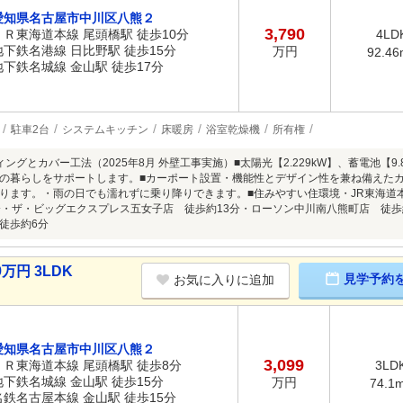
愛知県名古屋市中川区八熊２
3,790
ＪＲ東海道本線 尾頭橋駅 徒歩10分
4LD
地下鉄名港線 日比野駅 徒歩15分
万円
92.46
地下鉄名城線 金山駅 徒歩17分
駐車2台
システムキッチン
床暖房
浴室乾燥機
所有権
ングとカバー工法（2025年8月 外壁工事実施）■太陽光【2.229kW】、蓄電池【
の暮らしをサポートします。■カーポート設置・機能性とデザイン性を兼ね備えた
ります。・雨の日でも濡れずに乗り降りできます。■住みやすい住環境・JR東海道
分・ザ・ビッグエクスプレス五女子店 徒歩約13分・ローソン中川南八熊町店 徒歩
徒歩約6分
万円 3LDK
見学予約
お気に入りに追加
愛知県名古屋市中川区八熊２
3,099
ＪＲ東海道本線 尾頭橋駅 徒歩8分
3LD
地下鉄名城線 金山駅 徒歩15分
万円
74.1
名鉄名古屋本線 金山駅 徒歩15分