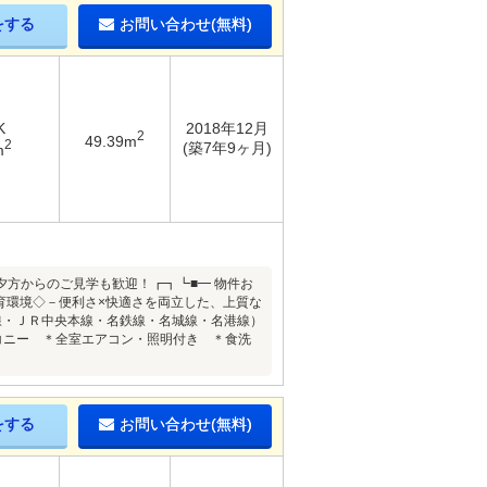
をする
お問い合わせ(無料)
K
2018年12月
2
49.39m
2
(築7年9ヶ月)
m
方からのご見学も歓迎！┏┓┗■━ 物件お
教育環境◇－便利さ×快適さを両立した、上質な
線・ＪＲ中央本線・名鉄線・名城線・名港線）
コニー ＊全室エアコン・照明付き ＊食洗
をする
お問い合わせ(無料)