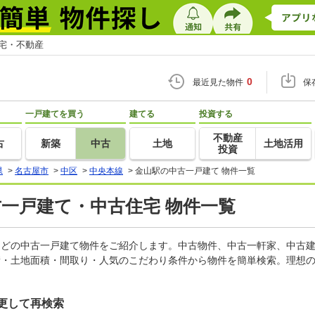
住宅・不動産
0
最近見た物件
保
一戸建てを買う
建てる
投資する
不動産
古
新築
中古
土地
土地活用
投資
県
>
名古屋市
>
中区
>
中央本線
>
金山駅の中古一戸建て 物件一覧
古一戸建て・中古住宅 物件一覧
家などの中古一戸建て物件をご紹介します。中古物件、中古一軒家、中古
積・土地面積・間取り・人気のこだわり条件から物件を簡単検索。理想の
更して再検索