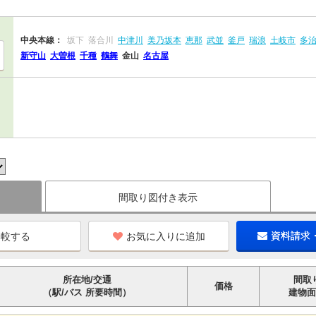
中央本線：
坂下
落合川
中津川
美乃坂本
恵那
武並
釜戸
瑞浪
土岐市
多
新守山
大曽根
千種
鶴舞
金山
名古屋
間取り図付き表示
お気に入りに追加
資料請求
所在地/交通
間取
価格
（駅/バス 所要時間）
建物面