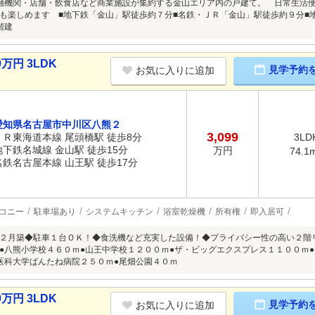
融機関・店舗・飲食店など商業施設が集約する金山エリア内の戸建て。 日常生活便
も楽しめます ■地下鉄「金山」駅徒歩約７分■名鉄・ＪＲ「金山」駅徒歩約９分■
階建
万円 3LDK
見学予約
お気に入りに追加
愛知県名古屋市中川区八熊２
3,099
ＪＲ東海道本線 尾頭橋駅 徒歩8分
3LD
地下鉄名城線 金山駅 徒歩15分
万円
74.1
名鉄名古屋本線 山王駅 徒歩17分
コニー
駐車場あり
システムキッチン
浴室乾燥機
所有権
即入居可
２月築◆駐車１台ＯＫ！◆食洗機など充実した設備！◆プライバシー性の高い２階
●八熊小学校４６０ｍ●山王中学校１２００ｍ●ザ・ビッグエクスプレス１１００ｍ
医科大学ばんたね病院２５０ｍ●尾畑公園４０ｍ
万円 3LDK
見学予約
お気に入りに追加