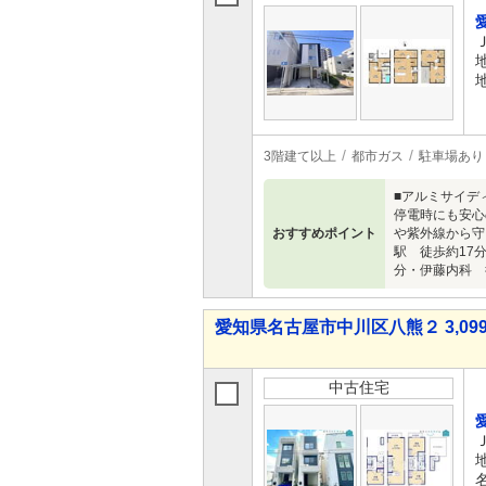
3階建て以上
都市ガス
駐車場あり
■アルミサイディ
停電時にも安心
おすすめポイント
や紫外線から守
駅 徒歩約17
分・伊藤内科 
愛知県名古屋市中川区八熊２ 3,099
中古住宅