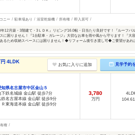
コニー
駐車場あり
浴室乾燥機
所有権
即入居可
18年12月築・3階建て・3ＬＤＫ』リビング16.0帖・日当たり良好です！『ルーフ
スに困りません！『1台駐車・ガレージ』大切なお車を雨や風から守ります！『大
あるため収納スペースには困りません！◆リフォーム後引き渡し可◆ご要望があれ
円 4LDK
見学予約
お気に入りに追加
愛知県名古屋市中区金山５
3,780
地下鉄名城線 金山駅 徒歩7分
4LD
名鉄名古屋本線 金山駅 徒歩9分
万円
104.6
ＪＲ東海道本線 金山駅 徒歩9分
有権