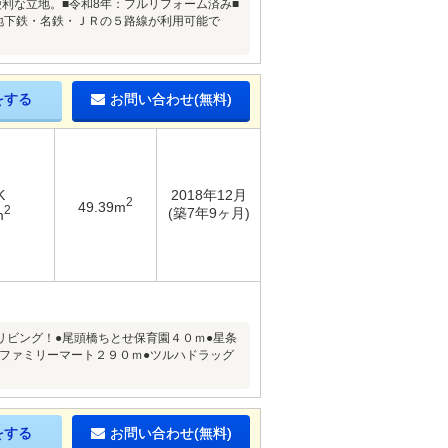
利な立地。■令和8年：フルリフォーム済み■
地下鉄・名鉄・ＪＲの５路線が利用可能で
をする
お問い合わせ(無料)
K
2018年12月
2
49.39m
2
(築7年9ヶ月)
m
リビング！●尾頭橋ちとせ保育園４０ｍ●星条
●ファミリーマート２９０ｍ●ツルハドラッグ
をする
お問い合わせ(無料)