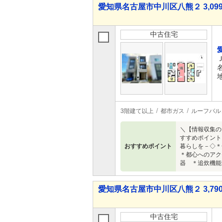
愛知県名古屋市中川区八熊２ 3,099
中古住宅
3階建て以上
都市ガス
ルーフバル
＼【情報収集の
すすめポイント
おすすめポイント
暮らしを－◇＊
＊都心へのアク
器 ＊追炊機能
愛知県名古屋市中川区八熊２ 3,790
中古住宅