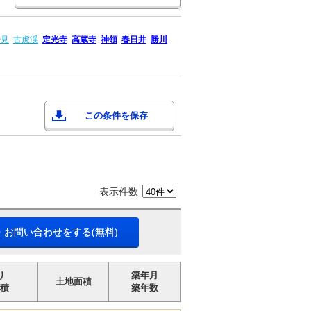
治見
古虎渓
定光寺
高蔵寺
神領
春日井
勝川
この条件を保存
表示件数
・お問い合わせをする(無料)
り
築年月
土地面積
積
築年数