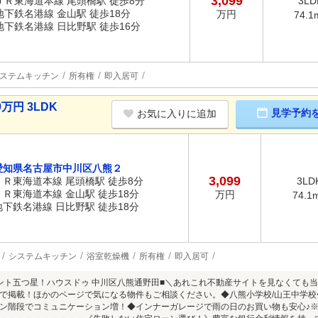
3,099
ＪＲ東海道本線 尾頭橋駅 徒歩8分
3LD
地下鉄名港線 金山駅 徒歩18分
万円
74.1
地下鉄名港線 日比野駅 徒歩16分
ステムキッチン
所有権
即入居可
万円 3LDK
見学予約
お気に入りに追加
愛知県名古屋市中川区八熊２
3,099
ＪＲ東海道本線 尾頭橋駅 徒歩8分
3LD
ＪＲ東海道本線 金山駅 徒歩18分
万円
74.1
地下鉄名港線 日比野駅 徒歩18分
システムキッチン
浴室乾燥機
所有権
即入居可
ント五つ星！ハウスドゥ 中川区八熊通野田■＼あれこれ不動産サイトを見なくても
で掲載！ほかのページで気になる物件もご相談ください。◆八熊小学校/山王中学校
ン階段でコミュニケーション増！◆インナーガレージで雨の日のお買い物も安心♪