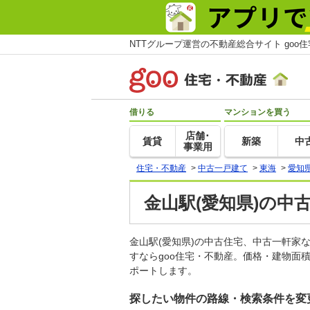
NTTグループ運営の不動産総合サイト goo
借りる
マンションを買う
店舗･
賃貸
新築
中
事業用
住宅・不動産
>
中古一戸建て
>
東海
>
愛知
金山駅(愛知県)の中
金山駅(愛知県)の中古住宅、中古一軒
すならgoo住宅・不動産。価格・建物面
ポートします。
探したい物件の路線・検索条件を変