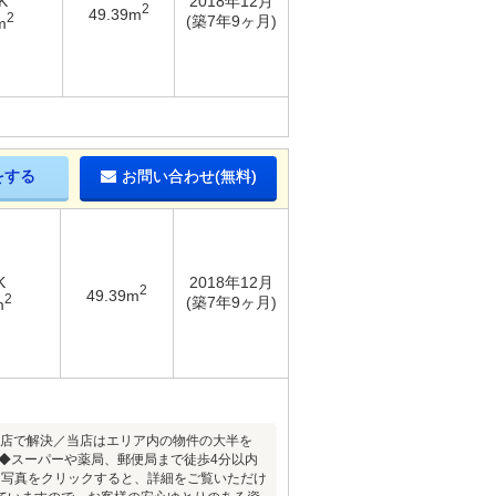
K
2018年12月
2
49.39m
2
(築7年9ヶ月)
m
をする
お問い合わせ(無料)
K
2018年12月
2
49.39m
2
(築7年9ヶ月)
m
当店で解決／当店はエリア内の物件の大半を
◆スーパーや薬局、郵便局まで徒歩4分以内
※写真をクリックすると、詳細をご覧いただけ