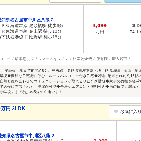
愛知県名古屋市中川区八熊２
3,099
ＪＲ東海道本線 尾頭橋駅 徒歩8分
3LD
ＪＲ東海道本線 金山駅 徒歩18分
万円
74.1
地下鉄名港線 日比野駅 徒歩18分
コニー
駐車場あり
システムキッチン
浴室乾燥機
所有権
即入居可
線「尾頭橋」駅まで徒歩約8分、中央線・名鉄名古屋本線・地下鉄名城線「金山」駅
環境◆閑静な住宅街に佇む、ルーフバルコニー付き住宅◆2階に配置された約16帖
自然と顔を合わせてコミュニケーションが取れるリビング階段◆家事の負担を軽減
で天候に左右されずお洗濯が可能◆全居室エアコン・照明付き◆雨の日でも濡れず
小学校」まで徒歩約5分の立地です！
万円 3LDK
お気に入
愛知県名古屋市中川区八熊２