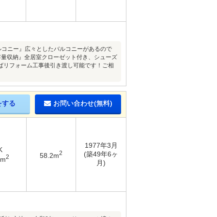
バルコニー』広々としたバルコニーがあるので
容量収納』全居室クローゼット付き、シューズ
ばリフォーム工事後引き渡し可能です！ご相
をする
お問い合わせ(無料)
1977年3月
K
2
(築49年6ヶ
58.2m
2
1m
月)