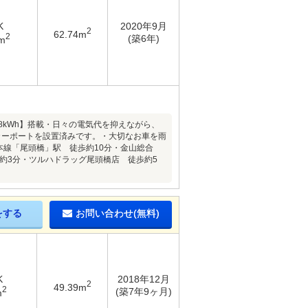
K
2020年9月
2
62.74m
2
(築6年)
m
9.8kWh】搭載・日々の電気代を抑えながら、
カーポートを設置済みです。・大切なお車を雨
本線「尾頭橋」駅 徒歩約10分・金山総合
約3分・ツルハドラッグ尾頭橋店 徒歩約5
をする
お問い合わせ(無料)
K
2018年12月
2
49.39m
2
(築7年9ヶ月)
m