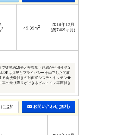
K
2018年12月
2
49.39m
2
(築7年9ヶ月)
m
まで徒歩約18分と複数駅・路線が利用可能な
のLDKは採光とプライバシーを両立した間取
する食洗機付きの対面式システムキッチン◆
に車の乗り降りができるビルトイン車庫付き
お問い合わせ(無料)
りに追加