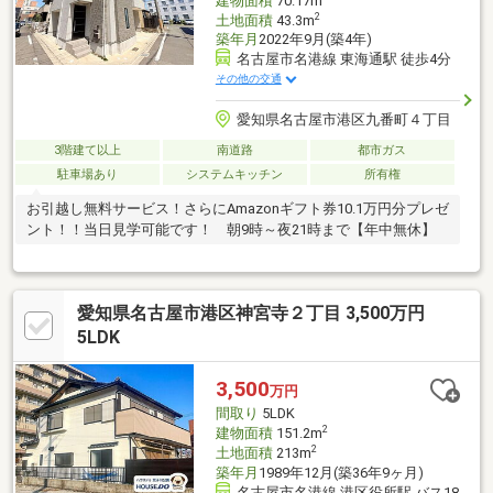
建物面積
70.17m
2
土地面積
43.3m
築年月
2022年9月(築4年)
名古屋市名港線 東海通駅 徒歩4分
その他の交通
愛知県名古屋市港区九番町４丁目
3階建て以上
南道路
都市ガス
駐車場あり
システムキッチン
所有権
お引越し無料サービス！さらにAmazonギフト券10.1万円分プレゼ
ント！！当日見学可能です！ 朝9時～夜21時まで【年中無休】
愛知県名古屋市港区神宮寺２丁目 3,500万円
5LDK
3,500
万円
間取り
5LDK
2
建物面積
151.2m
2
土地面積
213m
築年月
1989年12月(築36年9ヶ月)
名古屋市名港線 港区役所駅 バス18