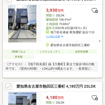
3,930
万円
間取り
2SLDK
2
建物面積
106.91m
2
土地面積
75.83m
築年月
2023年4月(築3年5ヶ月)
地下鉄名港線 東海通駅 徒歩11分
その他の交通
愛知県名古屋市熱田区三番町
3階建て以上
システムキッチン
浴室乾燥機
所有権
《アクセス》・【地下鉄名港】線【六番町】駅まで徒歩18分の物
件です。《室内の特徴》・LDKは約16畳あります。・各居室に収
納があります。・3階【南】側7.25畳の洋室には、ウォークインク
ローゼットが設置されています。・トイレは温水洗浄機能付きで
す。《リビングメッセージ》・【西友 熱田三番町店】・・・徒歩
愛知県名古屋市熱田区三番町 4,180万円 2SLDK
5分（約320ｍ）・【セブンイレブン名古屋港七番町店】・・・徒
歩8分（約580ｍ）・【五番町公園】・・・徒歩5分（約380ｍ）・
【カワムラ医院】・・・徒歩7分（約500ｍ）・【千年小学
4,180
万円
校】・・・徒歩8分（約580ｍ）・【宮中学校】・・・徒歩23分(約
間取り
2SLDK
1800ｍ)