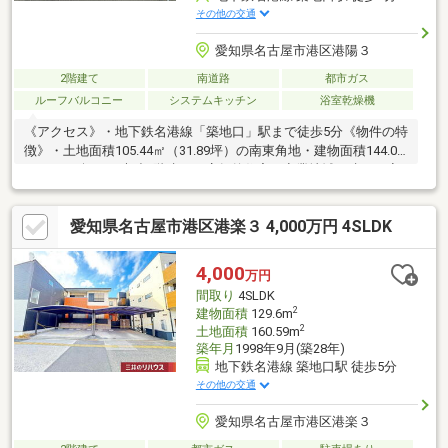
その他の交通
愛知県名古屋市港区港陽３
2階建て
南道路
都市ガス
ルーフバルコニー
システムキッチン
浴室乾燥機
《アクセス》・地下鉄名港線「築地口」駅まで徒歩5分《物件の特
徴》・土地面積105.44㎡（31.89坪）の南東角地・建物面積144.03
㎡（43.56坪）の木造2階建ての店舗兼住宅・商業地域（建ぺい率
80％、容積率400％）・室内丁寧に使用されております・飲食店
や事務所での利用が可能です《ライフインフォメーション》・名
愛知県名古屋市港区港楽３ 4,000万円 4SLDK
港保育園まで・・・・約290m・港楽小学校まで・・・・約
620m・東港中学校まで・・・・約1030ｍ・港区役所ま
で・・・・・・約1180ｍ・ファミリーマート港築地口店ま
4,000
万円
で・・・約120ｍ・ららぽーと名古屋みなとアスクルま
間取り
4SLDK
で・・・・約1460ｍ
2
建物面積
129.6m
2
土地面積
160.59m
築年月
1998年9月(築28年)
地下鉄名港線 築地口駅 徒歩5分
その他の交通
愛知県名古屋市港区港楽３