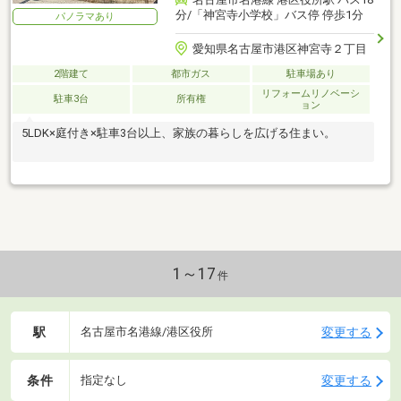
分/「神宮寺小学校」バス停 停歩1分
パノラマあり
愛知県名古屋市港区神宮寺２丁目
2階建て
都市ガス
駐車場あり
リフォームリノベーシ
駐車3台
所有権
ョン
5LDK×庭付き×駐車3台以上、家族の暮らしを広げる住まい。
1～17
件
駅
変更する
名古屋市名港線/港区役所
条件
変更する
指定なし