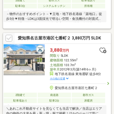
2階建て
都市ガス
駐車場あり
駐車3台
システムキッチン
所有権
－物件のおすすめポイント－▼立地・地下鉄名港線「築地口」徒
歩5分▼特徴・LDKは3面採光で明るい空間・食洗機付の対面式キ
ッチン・足を伸ばしてくつろげる和室がLDに隣接・各洋室は6帖
以上、主寝室は約10帖の広さ・2階にサービススペースを配置・
各洋室・和室等に収納スペース有・浴室はゆとりある1616サイ
愛知県名古屋市港区七番町２ 3,880万円 5LDK
ズ・浴室・階段・各階トイレは手すり付・並列3台駐車可能(車種
による)▼周辺環境・港楽小学校 徒歩3分(約170m)・バロー港栄店
徒歩8分(約600m)■ ご希望の住まい探しをお手伝いします
3,880
万円
━━━━━・・・物件の詳細・ご相談はお気軽にお問い合わせく
間取り
5LDK
ださい。
2
建物面積
122.55m
2
土地面積
133.7m
築年月
2012年3月(築14年6ヶ月)
地下鉄名港線 東海通駅 徒歩8分
その他の交通
愛知県名古屋市港区七番町２
2階建て
南道路
都市ガス
駐車場あり
駐車2台
床暖房
＼あれこれ不動産サイトを見なくても当店で解決／当店はエリア
内の物件の大半を最・新・情・報で掲載！ほかのページで気にな