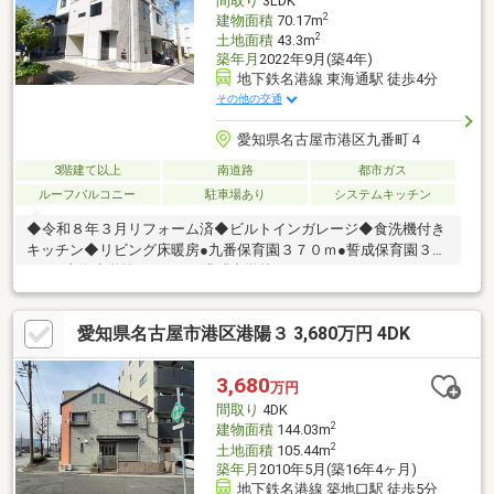
間取り
3LDK
2
建物面積
70.17m
2
土地面積
43.3m
築年月
2022年9月(築4年)
地下鉄名港線 東海通駅 徒歩4分
その他の交通
愛知県名古屋市港区九番町４
3階建て以上
南道路
都市ガス
ルーフバルコニー
駐車場あり
システムキッチン
◆令和８年３月リフォーム済◆ビルトインガレージ◆食洗機付き
キッチン◆リビング床暖房●九番保育園３７０ｍ●誓成保育園３７
０ｍ●東海小学校２６０ｍ●港明中学校１１００ｍ●マックスバリ
ュ４００ｍ●ファミリーマート２７０ｍ●スギ薬局４９５ｍ●クリ
ニックいとう３９０ｍ●津金公園５００ｍ《リフォーム内容》全
愛知県名古屋市港区港陽３ 3,680万円 4DK
室クロス貼替、ビルトインコンロ交換、リペア補修水回りコーキ
ング打ち直し、ハウスクリーニング 他
3,680
万円
間取り
4DK
2
建物面積
144.03m
2
土地面積
105.44m
築年月
2010年5月(築16年4ヶ月)
地下鉄名港線 築地口駅 徒歩5分