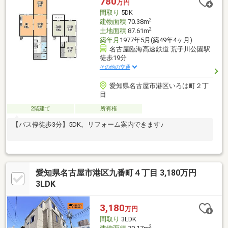
780
万円
提案できます。＝＝＝＝＝＝＝＝＝＝＝＝＝＝＝＝＝＝＝＝＝＝
間取り
5DK
＝＝＝
2
建物面積
70.38m
2
土地面積
87.61m
築年月
1977年5月(築49年4ヶ月)
名古屋臨海高速鉄道 荒子川公園駅
徒歩19分
その他の交通
愛知県名古屋市港区いろは町２丁
目
2階建て
所有権
【バス停徒歩3分】5DK。リフォーム案内できます♪
愛知県名古屋市港区九番町４丁目 3,180万円
3LDK
3,180
万円
間取り
3LDK
2