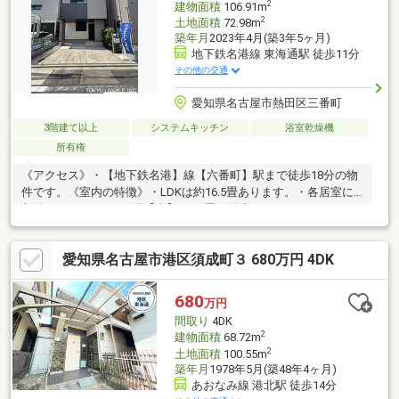
2
建物面積
106.91m
2
土地面積
72.98m
築年月
2023年4月(築3年5ヶ月)
地下鉄名港線 東海通駅 徒歩11分
その他の交通
愛知県名古屋市熱田区三番町
3階建て以上
システムキッチン
浴室乾燥機
所有権
《アクセス》・【地下鉄名港】線【六番町】駅まで徒歩18分の物
件です。《室内の特徴》・LDKは約16.5畳あります。・各居室に
収納があります。・3階【東】側7.0畳の洋室には、ウォークイン
クローゼットが設置されています。・トイレは温水洗浄機能付き
です。・1階と2階にトイレがあります。《リビングメッセー
愛知県名古屋市港区須成町３ 680万円 4DK
ジ》・【西友 熱田三番町店】・・・徒歩5分（約320ｍ）・【セブ
ンイレブン名古屋港七番町店】・・・徒歩8分（約580ｍ）・【五
番町公園】・・・徒歩5分（約380ｍ）・【カワムラ医院】・・・
680
万円
徒歩7分（約500ｍ）・【千年小学校】・・・徒歩8分（約580ｍ）
間取り
4DK
2
建物面積
68.72m
2
土地面積
100.55m
築年月
1978年5月(築48年4ヶ月)
あおなみ線 港北駅 徒歩14分