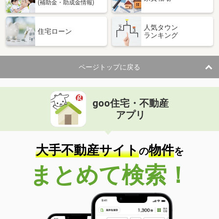
(補助金・助成金情報)
人気タウン
住宅ローン
ランキング
ページトップに戻る
goo住宅・不動産
アプリ
大手不動産サイト
物件
の
を
まとめて検索！