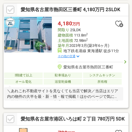
用できるサービスルーム付き※写真をクリックすると、詳細をご
愛知県名古屋市熱田区三番町 4,180万円 2SLDK
覧いただけます。＝＝＝＝＝＝＝＝＝＝＝＝＝＝＝＝＝＝＝＝＝
＝＝＝＝《近隣物件も多数ご案内♪》私たちは売り込みません。お
客様の理想の住まいを見つけます。＝＝＝＝＝＝＝＝＝＝＝＝＝
4,180
万円
＝＝＝＝＝＝＝＝＝＝＝＝
間取り
2SLDK
2
建物面積
113.8m
2
土地面積
72.98m
築年月
2023年3月(築3年6ヶ月)
地下鉄名港線 東海通駅 徒歩11分
その他の交通
愛知県名古屋市熱田区三番町
3階建て以上
駐車場あり
システムキッチン
オール電化
浴室乾燥機
所有権
＼あれこれ不動産サイトを見なくても当店で解決／当店はエリア
内の物件の大半を最・新・情・報で掲載！ほかのページで気にな
る物件もご相談ください。◆千年小学校／宮中学校◆地下鉄名港
線「東海通」駅 徒歩11分◆収納に便利なWIC有り◆小学校、保
育園が徒歩圏内でお子様も嬉しい♪※写真をクリックすると、詳細
愛知県名古屋市港区いろは町２丁目 780万円 5DK
をご覧いただけます。＝＝＝＝＝＝＝＝＝＝＝＝＝＝＝＝＝＝＝
＝＝＝＝＝＝《失敗しない住宅ローン選び！》豊富な銀行金利情
報を持っていますので、お客様の安心ゆとりのある資金計画をご