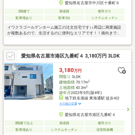
愛知県名古屋市中川区十番町６
2階建て
南道路
都市ガス
駐車場あり
駐車3台
システムキッチン
イワクラゴールデンホーム施工の注文住宅です♪♪周辺に商業施設
が複数あるので、生活するのに便利なエリアです！！南向きで日
当たり良好。特にリビングの窓が大きく明るい空間になっており
ます♪駐車スペースは３台分あるのでお車が多い世帯、来客が多い
ご家庭にも大変オススメです。外に立水栓を完備しているので休
愛知県名古屋市港区九番町４ 3,180万円 3LDK
日にお車の洗車が出来たり、汚れたものを洗う際に活躍します！
周辺には複数の保育園がある為子育て世帯の方に住みやすい立地
となっております！太陽光や床暖房など設備も充実していて快適
3,180
万円
にお過ごし頂けるお家です。ご質問等ございましたら気軽にお問
間取り
3LDK
合せ下さい。
2
建物面積
70.17m
2
土地面積
43.3m
築年月
2022年9月(築4年)
地下鉄名港線 東海通駅 徒歩4分
その他の交通
愛知県名古屋市港区九番町４
3階建て以上
南道路
都市ガス
駐車場あり
システムキッチン
浴室乾燥機