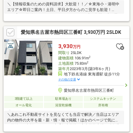
＼【情報収集のための資料請求】大歓迎！！／☆東海小・港明中
エリア☆即日ご案内！土日、平日夕方からのご見学も歓迎！
┏┓┗■━ 物件おすすめポイント ━・・・・■南西角地、光と風
が心地よく巡る住環境■令和4年9月築の築浅物件■スーパー・薬
局・コンビニ 徒歩7分圏内、生活施設が身近な立地──【“暮らしを
愛知県名古屋市熱田区三番町 3,930万円 2SLDK
豊かにする”設備が充実】──＊リビング床暖房 ＊食洗器 ＊浴
室乾燥機 ＊ビルトインガレージ―――【2026年3月リフォーム施
工】【交換】ビルトインコンロ【張替え】全室クロス【その他】
3,930
万円
リペア補修・水回りコーキング打ち直し・ハウスクリーニング 等
間取り
2SLDK
2
建物面積
106.91m
2
土地面積
75.83m
築年月
2023年3月(築3年6ヶ月)
地下鉄名港線 東海通駅 徒歩11分
その他の交通
愛知県名古屋市熱田区三番町
3階建て以上
駐車場あり
システムキッチン
オール電化
浴室乾燥機
所有権
＼あれこれ不動産サイトを見なくても当店で解決／当店はエリア
内の物件の大半を最・新・情・報で掲載！ほかのページで気にな
る物件もご相談ください。◆千年小学校／宮中学校◆地下鉄名港
線「東海通」駅 徒歩11分◆各居室にWIC有り◆多様な用途で使