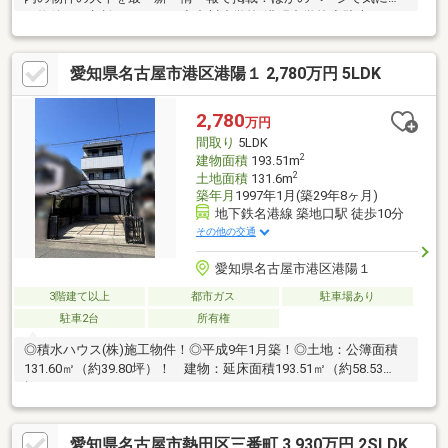
る物件もご相談ください。◆中川小学校/港明中学校◆駐車スペー
ス：並列２台◆カーポート付きで雨の日も安心◆室内丁寧に使用
されています※写真をクリックすると、詳細をご覧いただけま
愛知県名古屋市港区港陽１ 2,780万円 5LDK
す。＝＝＝＝＝＝＝＝＝＝＝＝＝＝＝＝＝＝＝＝＝＝＝＝＝《ぜ
ひ、現地をご見学してみてください》やはり「立地」は重要で
す。現地見学で「立地」をリアルに体感してみてください。＝＝
2,780
万円
＝＝＝＝＝＝＝＝＝＝＝＝＝＝＝＝＝＝＝＝＝＝＝
間取り
5LDK
2
建物面積
193.51m
2
土地面積
131.6m
築年月
1997年1月(築29年8ヶ月)
地下鉄名港線 築地口駅 徒歩10分
その他の交通
愛知県名古屋市港区港陽１
3階建て以上
都市ガス
駐車場あり
駐車2台
所有権
◎積水ハウス(株)施工物件！◎平成9年1月築！◎土地：公簿面積
131.60㎡（約39.80坪）！ 建物：延床面積193.51㎡（約58.53
坪）！
愛知県名古屋市熱田区三番町 3,930万円 2SLDK