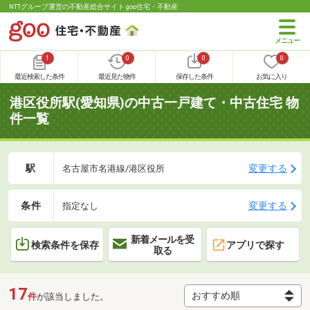
NTTグループ運営の不動産総合サイト goo住宅・不動産
1
0
0
0
最近検索した条件
最近見た物件
保存した条件
お気に入り
港区役所駅(愛知県)の中古一戸建て・中古住宅 物
件一覧
駅
変更する
名古屋市名港線/港区役所
条件
変更する
指定なし
新着メールを受
検索条件を保存
アプリで探す
取る
17
件
が該当しました。