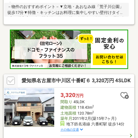
－物件のおすすめポイント－▼立地・あおなみ線「荒子川公園」
徒歩17分▼特徴・キッチンはお料理に集中しやすい壁付けタイ
プ・1階和室は続き間利用で約14.0帖、多用途に活用可能・屋根裏
収納や押し入れなどの収納スペースを確保・水回り各所に窓があ
り、こまめな自然換気が可能・玄関はお子様も開けやすいスライ
ドドアを採用▼周辺環境・成章小学校 徒歩9分(約690m)・ロピア
名古屋みなと店 徒歩8分(約620m)・ファミリーマート港本宮町店
徒歩4分(約270m)■ ご希望の住まい探しをお手伝いします
━━━━━・・・物件の詳細・ご相談はお気軽にお問い合わせく
ださい。
愛知県名古屋市中川区十番町６ 3,320万円 4SLDK
3,320
万円
間取り
4SLDK
2
建物面積
118.43m
2
土地面積
120.78m
築年月
2011年2月(築15年7ヶ月)
地下鉄名港線 六番町駅 徒歩14分
その他の交通