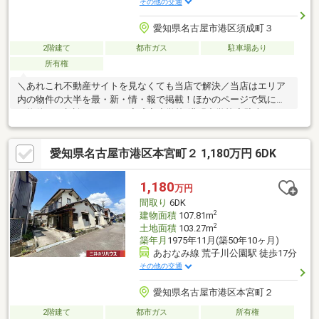
その他の交通
愛知県名古屋市港区須成町３
2階建て
都市ガス
駐車場あり
所有権
＼あれこれ不動産サイトを見なくても当店で解決／当店はエリア
内の物件の大半を最・新・情・報で掲載！ほかのページで気にな
る物件もご相談ください。◆成章小学校/港明中学校◆駐車スペー
スあり◆充実した周辺環境◆全居室2面採光※写真をクリックする
と、詳細をご覧いただけます。＝＝＝＝＝＝＝＝＝＝＝＝＝＝＝
愛知県名古屋市港区本宮町２ 1,180万円 6DK
＝＝＝＝＝＝＝＝＝＝《リフォームもOK》リラックスしたい浴室
はやっぱり変えたいな、、、そんなあなたの夢を叶えるリフォー
ムも承ります♪＝＝＝＝＝＝＝＝＝＝＝＝＝＝＝＝＝＝＝＝＝＝＝
1,180
万円
＝＝
間取り
6DK
2
建物面積
107.81m
2
土地面積
103.27m
築年月
1975年11月(築50年10ヶ月)
あおなみ線 荒子川公園駅 徒歩17分
その他の交通
愛知県名古屋市港区本宮町２
2階建て
都市ガス
所有権