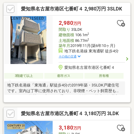
愛知県名古屋市港区七番町４ 2,980万円 3SLDK
2,980
万円
間取り
3SLDK
2
建物面積
106.1m
2
土地面積
86.77m
築年月
2019年11月(築6年10ヶ月)
地下鉄名港線 東海通駅 徒歩4分
その他の交通
愛知県名古屋市港区七番町４
3階建て以上
都市ガス
所有権
地下鉄名港線「東海通」駅徒歩4分の2019年築・3SLDK戸建住宅
です。室内は丁寧に使用されており、非喫煙・ペット飼育歴もあ
りません。2枚開きの窓には二重サッシを採用し、快適な住環境に
配慮されています。徒歩5分圏内にはコンビニやドラッグストアが
あり、西友 熱田三番町店（徒歩約9分）、MEGAドン・キホーテ
愛知県名古屋市港区九番町４ 3,180万円 3LDK
UNY 東海通店（徒歩約11分）、ららぽーと名古屋みなとアクルス
（徒歩約15分）も利用可能。毎日のお買い物から休日のお出かけ
まで便利な住環境が魅力です。
3,180
万円