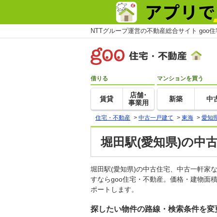
NTTグループ運営の不動産総合サイト goo
借りる
マンションを買う
店舗･
賃貸
新築
中
事業用
住宅・不動産
>
中古一戸建て
>
東海
>
愛知
堀田駅(愛知県)の中
堀田駅(愛知県)の中古住宅、中古一軒
すならgoo住宅・不動産。価格・建物面
ポートします。
探したい物件の路線・検索条件を変