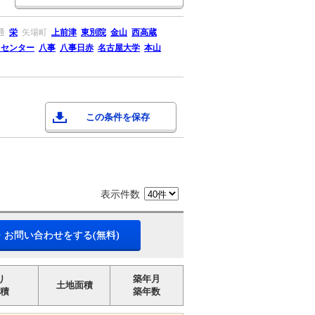
通
栄
矢場町
上前津
東別院
金山
西高蔵
リセンター
八事
八事日赤
名古屋大学
本山
この条件を保存
表示件数
・お問い合わせをする(無料)
り
築年月
土地面積
積
築年数