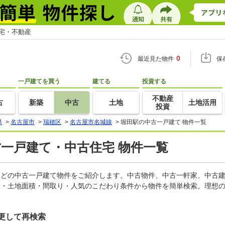
住宅・不動産
0
最近見た物件
保
一戸建てを買う
建てる
投資する
不動産
古
新築
中古
土地
土地活用
投資
県
>
名古屋市
>
瑞穂区
>
名古屋市名城線
>
堀田駅の中古一戸建て 物件一覧
古一戸建て・中古住宅 物件一覧
家などの中古一戸建て物件をご紹介します。中古物件、中古一軒家、中古
積・土地面積・間取り・人気のこだわり条件から物件を簡単検索。理想の
更して再検索