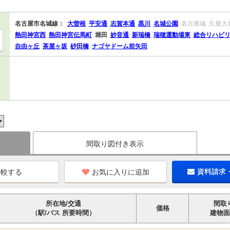
名古屋市名城線：
大曽根
平安通
志賀本通
黒川
名城公園
名古屋城
久屋大
熱田神宮西
熱田神宮伝馬町
堀田
妙音通
新瑞橋
瑞穂運動場東
総合リハビ
自由ヶ丘
茶屋ヶ坂
砂田橋
ナゴヤドーム前矢田
間取り図付き表示
お気に入りに追加
資料請求
所在地/交通
間取
価格
（駅/バス 所要時間）
建物面