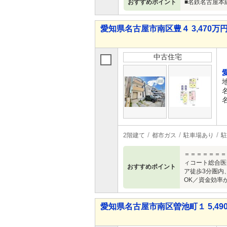
おすすめポイント
■名鉄名古屋本線
愛知県名古屋市南区豊４ 3,470万円 
中古住宅
2階建て
都市ガス
駐車場あり
駐
＝＝＝＝＝＝＝
ィコート総合医
おすすめポイント
ア徒歩3分圏内
OK／資金効率
愛知県名古屋市南区曽池町１ 5,490