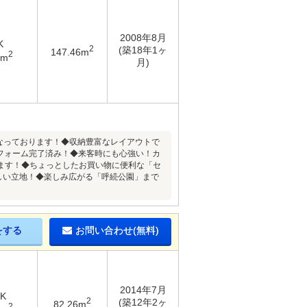
2008年8月
K
2
(築18年1ヶ
147.46m
2
4m
月)
となっております！◆収納豊富なレイアウトで
リフォーム完了済み！◆来客時にも心強い！カ
ます！◆ちょっとしたお買い物に便利な「セ
しい立地！◆楽しみ広がる「呼続公園」まで
をする
お問い合わせ(無料)
2014年7月
DK
2
(築12年2ヶ
82.26m
2