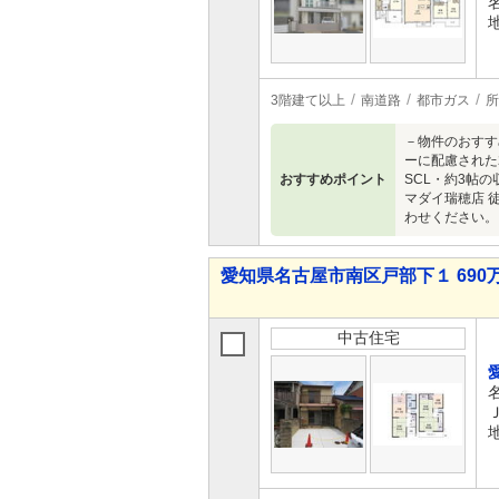
3階建て以上
南道路
都市ガス
所
－物件のおすす
ーに配慮された
おすすめポイント
SCL・約3帖
マダイ瑞穂店 徒
わせください。
愛知県名古屋市南区戸部下１ 690万
中古住宅