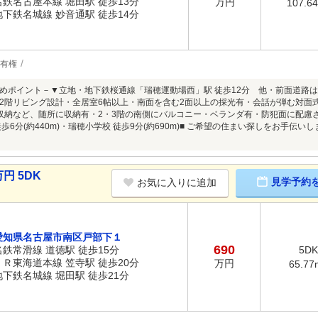
名鉄名古屋本線 堀田駅 徒歩13分
万円
107.6
地下鉄名城線 妙音通駅 徒歩14分
有権
めポイント－▼立地・地下鉄桜通線「瑞穂運動場西」駅 徒歩12分 他・前面道路は南
2階リビング設計・全居室6帖以上・南面を含む2面以上の採光有・会話が弾む対面式
の収納など、随所に収納有・2・3階の南側にバルコニー・ベランダ有・防犯面に配
歩6分(約440m)・瑞穂小学校 徒歩9分(約690m)■ ご希望の住まい探しをお手伝
円 5DK
見学予約
お気に入りに追加
愛知県名古屋市南区戸部下１
690
名鉄常滑線 道徳駅 徒歩15分
5DK
ＪＲ東海道本線 笠寺駅 徒歩20分
万円
65.77
地下鉄名城線 堀田駅 徒歩21分