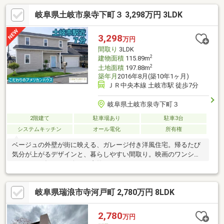
岐阜県土岐市泉寺下町３ 3,298万円 3LDK
3,298
万円
間取り
3LDK
2
建物面積
115.89m
2
土地面積
197.88m
築年月
2016年8月(築10年1ヶ月)
ＪＲ中央本線 土岐市駅 徒歩7分
岐阜県土岐市泉寺下町３
2階建て
駐車場あり
駐車3台
システムキッチン
オール電化
所有権
ベージュの外壁が街に映える、ガレージ付き洋風住宅。帰るたび
気分が上がるデザインと、暮らしやすい間取り。映画のワンシー
ンのような毎日を。今すぐ内覧を。
岐阜県瑞浪市寺河戸町 2,780万円 8LDK
2,780
万円