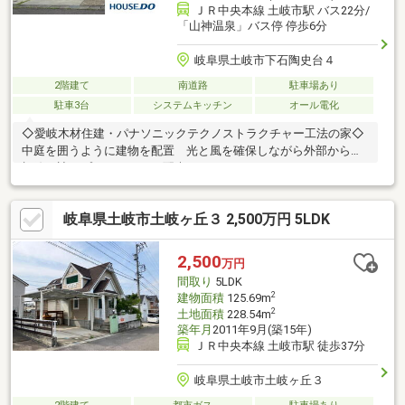
ＪＲ中央本線 土岐市駅 バス22分/
「山神温泉」バス停 停歩6分
岐阜県土岐市下石陶史台４
2階建て
南道路
駐車場あり
駐車3台
システムキッチン
オール電化
◇愛岐木材住建・パナソニックテクノストラクチャー工法の家◇
中庭を囲うように建物を配置 光と風を確保しながら外部からの
視線を遮るプライバシーに配慮したコートハウスです。・オール
電化 ・全館空調換気システム ・パナソニックキッチン ・家
電収納食器棚 ・自動センサー水栓 ・ビルトイン全自動食器洗
岐阜県土岐市土岐ヶ丘３ 2,500万円 5LDK
い乾燥機 ・保温浴槽(水や汚れをはじき汚れにくい浴槽) ・全
自動お掃除トイレ「アラウーノＳII」(水あかをはじき汚れが付き
にくい有機ガラス系新素材) ・傷・汚れ・反りに強く美しい木目
2,500
万円
と強い耐久性を兼ね備えた内装ドア ・全室ＬＥＤ照明 ・光触
間取り
5LDK
媒の外壁材(光触媒の力で汚れを分解し洗い流す) ・高性能ハイ
2
建物面積
125.69m
ブリ…
2
土地面積
228.54m
築年月
2011年9月(築15年)
ＪＲ中央本線 土岐市駅 徒歩37分
岐阜県土岐市土岐ヶ丘３