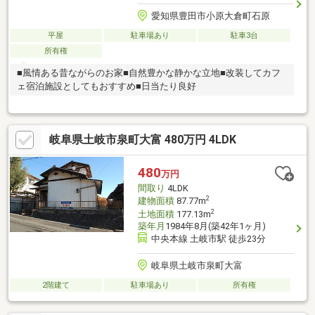
愛知県豊田市小原大倉町石原
平屋
駐車場あり
駐車3台
所有権
■風情ある昔ながらのお家■自然豊かな静かな立地■改装してカフ
ェ宿泊施設としてもおすすめ■日当たり良好
岐阜県土岐市泉町大富 480万円 4LDK
480
万円
間取り
4LDK
2
建物面積
87.77m
2
土地面積
177.13m
築年月
1984年8月(築42年1ヶ月)
中央本線 土岐市駅 徒歩23分
岐阜県土岐市泉町大富
2階建て
駐車場あり
所有権