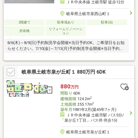
ＪＲ中央本線 土岐市駅 徒歩12分
岐阜県土岐市泉西山町１
2階建て
駐車場あり
駐車2台
リフォームリノベーシ
所有権
ョン
8/6(木)～8/9(日)予約制見学会開催※当日予約OK。ご希望日をお知
らせください。7/10(金)～7/13(月)予約制見学会開催※当日予約
OK。自社売主物件につき随時内覧可能です。お電話かメールでご
希望日をお知らせください。【リフォーム内容】駐車場拡張、外
壁塗装【おすすめポイント】・雨漏り、構造上主要な部分の欠陥
岐阜県土岐市泉が丘町１ 880万円 6DK
や・腐食、給排水管の故障や漏水についてお引渡しより２年間保
証・シロアリ防除工事施工後5年間保証・お客様に合わせたローン
の組み方や金融機関をご提案。住宅ローンが初めての方でもお気
880
万円
軽にご相談ください【周辺施設】・土岐市立泉西小
間取り
6DK
2
建物面積
124.2m
2
土地面積
255.17m
築年月
1981年2月(築45年7ヶ月)
ＪＲ中央本線 土岐市駅 バス5分/
「泉が丘1丁目」バス停 停歩1分
岐阜県土岐市泉が丘町１