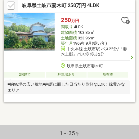
岐阜県土岐市妻木町 250万円 4LDK
250
万円
間取り
4LDK
2
建物面積
103.85m
2
土地面積
323.96m
築年月
1969年9月(築57年)
中央本線 土岐市駅 バス22分/「妻
木上郷」バス停 停歩2分
岐阜県土岐市妻木町
2階建て
駐車場あり
所有権
■約98坪の広い敷地■南庭に面した日当たり良好なLDK！緑豊かな
エリア
1～35
件