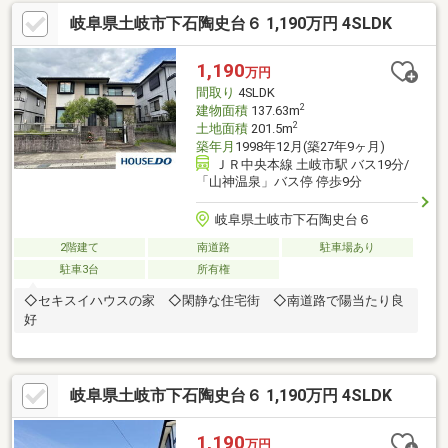
けます。実際にご見学いただくことで、室内の質感や住環境の良
岐阜県土岐市下石陶史台６ 1,190万円 4SLDK
さをご体感いただけます。住宅ローンや資金計画についてのご相
談も承っております。今週のご見学も可能ですので、ぜひお気軽
にお問い合わせください。
1,190
万円
間取り
4SLDK
2
建物面積
137.63m
2
土地面積
201.5m
築年月
1998年12月(築27年9ヶ月)
ＪＲ中央本線 土岐市駅 バス19分/
「山神温泉」バス停 停歩9分
岐阜県土岐市下石陶史台６
2階建て
南道路
駐車場あり
駐車3台
所有権
◇セキスイハウスの家 ◇閑静な住宅街 ◇南道路で陽当たり良
好
岐阜県土岐市下石陶史台６ 1,190万円 4SLDK
1,190
万円