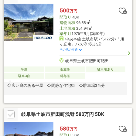
り、シューズボックス交換、クロス張替、給湯器交換、インター
ホン設置、火災警報器設置、照明器具交換【おすすめポイン
500
万円
ト】・本物件は条件により住宅ローン減税が適用されます。・シ
間取り
4DK
ロアリ防除工事施工後5年間保証。
2
建物面積
96.88m
2
土地面積
251.94m
築年月
1976年9月(築50年)
中央本線 土岐市駅 バス22分/「旭
ヶ丘南」バス停 停歩5分
その他の交通
岐阜県土岐市肥田町肥田
平屋
南道路
駐車場あり
駐車3台
所有権
◇広い庭のある平屋 ◇閑静な住宅街 ◇駐車場3台分
岐阜県土岐市肥田町浅野 580万円 5DK
580
万円
間取り
5DK