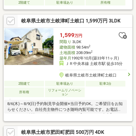
2階建て
駐車場あり
所有権
岐阜県土岐市土岐津町土岐口 1,599万円 3LDK
1,599
万円
間取り
3LDK
2
建物面積
98.54m
2
土地面積
208.09m
築年月
1992年10月(築33年11ヶ月)
ＪＲ中央本線 土岐市駅 徒歩35分
岐阜県土岐市土岐津町土岐口
2階建て
駐車場あり
駐車2台
リフォームリノベーシ
所有権
ョン
8/6(木)～8/9(日)予約制見学会開催※当日予約OK。ご希望日をお知
らせください。自社売主物件につき随時内覧可能です。お電話か
メールでご希望日をお知らせください。【リフォーム内容】シロ
アリ防除工事、雨漏り点検・補修、間取変更（和室→洋室変
更）、外壁・屋根塗装、システムキッチン交換、ユニットバス交
岐阜県土岐市肥田町肥田 500万円 4DK
換、トイレ交換、洗面化粧台交換、室内ドア一部交換、床材上張