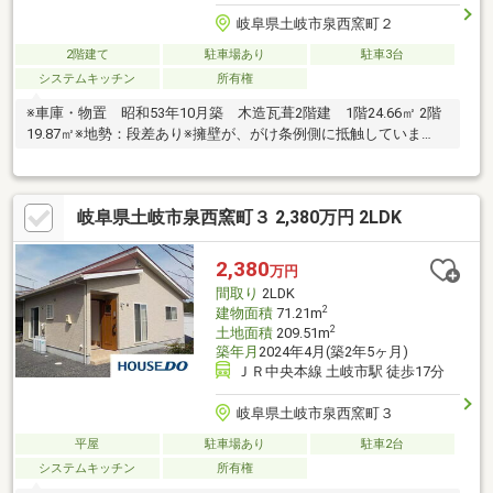
岐阜県土岐市泉西窯町２
2階建て
駐車場あり
駐車3台
システムキッチン
所有権
※車庫・物置 昭和53年10月築 木造瓦葺2階建 1階24.66㎡ 2階
19.87㎡※地勢：段差あり※擁壁が、がけ条例側に抵触していま
す。
岐阜県土岐市泉西窯町３ 2,380万円 2LDK
2,380
万円
間取り
2LDK
2
建物面積
71.21m
2
土地面積
209.51m
築年月
2024年4月(築2年5ヶ月)
ＪＲ中央本線 土岐市駅 徒歩17分
岐阜県土岐市泉西窯町３
平屋
駐車場あり
駐車2台
システムキッチン
所有権