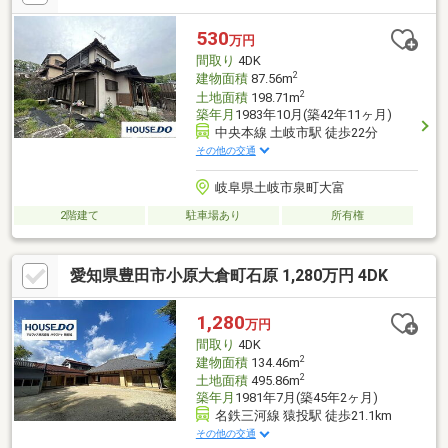
530
万円
間取り
4DK
2
建物面積
87.56m
2
土地面積
198.71m
築年月
1983年10月(築42年11ヶ月)
中央本線 土岐市駅 徒歩22分
その他の交通
岐阜県土岐市泉町大富
2階建て
駐車場あり
所有権
愛知県豊田市小原大倉町石原 1,280万円 4DK
1,280
万円
間取り
4DK
2
建物面積
134.46m
2
土地面積
495.86m
築年月
1981年7月(築45年2ヶ月)
名鉄三河線 猿投駅 徒歩21.1km
その他の交通