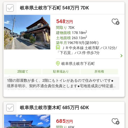
学校まで約2700ｍ◆スーパーセンターオークワまで約1400ｍ◆土
岐阜県土岐市下石町 548万円 7DK
岐プレミアム・アウトレットまで約1000ｍ
548
万円
間取り
7DK
2
建物面積
178.18m
2
土地面積
263.13m
築年月
1967年9月(築59年)
ＪＲ中央本線 土岐市駅 バス12分/
「下石貢」バス停 停歩7分
岐阜県土岐市下石町
2階建て
駐車場あり
所有権
1階の部屋数が多く、2階にもトイレがあるので住みやすいです●
境界非明示、契約不適合責任免責とします●宅地造成及び特定盛
土等規制法●建築基準法第22条区域●下石小学校徒歩約15分●西陵
中学校徒歩9分●JAとうと下石支店へ徒歩約2分（約170ｍ）●ファ
ミリーマート土岐下石中央店へ徒歩約11分（約850ｍ）●ドラッグ
岐阜県土岐市妻木町 685万円 6DK
スギヤマ下石店へ徒歩約13分（約1200ｍ）●下石郵便局へ徒歩約8
分（約600ｍ）●オオマツフード下石店へ徒歩約10分（約750ｍ）●
カーマアットホーム妻木店へ徒歩約9分（約700ｍ）
685
万円
間取り
6DK