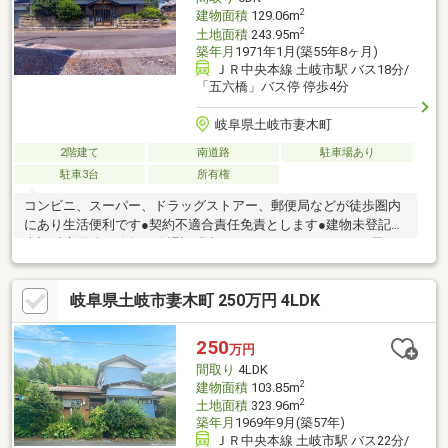
2
建物面積
129.06m
2
土地面積
243.95m
築年月
1971年1月(築55年8ヶ月)
ＪＲ中央本線 土岐市駅 バス18分/
「五六橋」バス停 停歩4分
岐阜県土岐市妻木町
2階建て
南道路
駐車場あり
駐車3台
所有権
コンビニ、スーパー、ドラッグストアー、郵便局などが徒歩圏内
にあり生活便利です●契約不適合責任免責とします●建物未登記、
上記延床面積、築年は公課証明書によるものです●西側の平屋を
売主負担にて解体し、駐車場3台分可能となります●宅地造成及び
特定盛土等規制法●建築基準法第22条区域●妻木小学校へ徒歩約15
岐阜県土岐市妻木町 250万円 4LDK
分●西陵中学校へ徒歩約11分●バロー、Vdrug南土岐店へ徒歩約5分
（約350ｍ）●DCMアットホーム妻木店へ徒歩約6分（約450ｍ）●
ファミリーマート土岐平成町店へ徒歩約5分（約400ｍ）●東濃信
250
万円
用金庫下石支店妻木出張所へ徒歩約8分（約550ｍ）●妻木郵便局
間取り
4LDK
へ徒歩約7分
2
建物面積
103.85m
2
土地面積
323.96m
築年月
1969年9月(築57年)
ＪＲ中央本線 土岐市駅 バス22分/