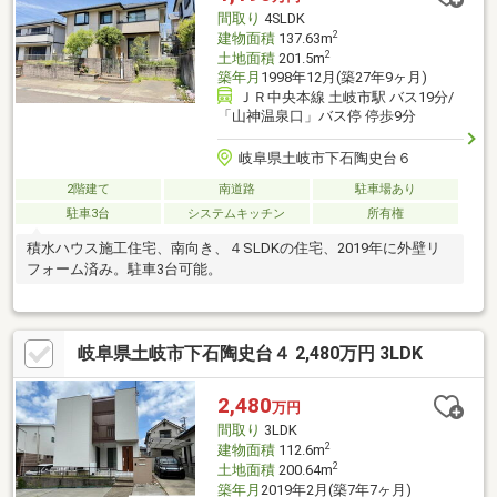
間取り
4SLDK
2
建物面積
137.63m
2
土地面積
201.5m
築年月
1998年12月(築27年9ヶ月)
ＪＲ中央本線 土岐市駅 バス19分/
「山神温泉口」バス停 停歩9分
岐阜県土岐市下石陶史台６
2階建て
南道路
駐車場あり
駐車3台
システムキッチン
所有権
積水ハウス施工住宅、南向き、４SLDKの住宅、2019年に外壁リ
フォーム済み。駐車3台可能。
岐阜県土岐市下石陶史台４ 2,480万円 3LDK
2,480
万円
間取り
3LDK
2
建物面積
112.6m
2
土地面積
200.64m
築年月
2019年2月(築7年7ヶ月)