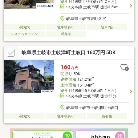
築年月
1993年7月(築33年2ヶ月)
中央本線 土岐市駅 徒歩3.5km
岐阜県土岐市泉町久尻
2階建て
駐車場あり
駐車2台
システムキッチン
所有権
岐阜県土岐市土岐津町土岐口 160万円 5DK
160
万円
間取り
5DK
2
建物面積
121.21m
2
土地面積
151.34m
築年月
1968年8月(築58年1ヶ月)
中央本線 土岐市駅 徒歩23分
岐阜県土岐市土岐津町土岐口
2階建て
駐車場あり
所有権