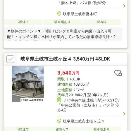
「妻木上郷」バス停 停歩2分
岐阜県土岐市妻木町
2階建て
駐車場あり
所有権
▼物件のポイント▼・1階リビングと和室から南庭へ出入り可
能！・キッチン横に水回りが集約しているため家事導線良好・2階
続き和室は襖を開放して広い1室に！・ライフスタイルに合わせて
部屋数の変更も◎・各居室収納付き・1台分の駐車スペースあり・
オール電化▼立地のポイント▼・バス利用で「多治見」駅までア
岐阜県土岐市土岐ヶ丘４ 3,540万円 4SLDK
クセス可能・東鉄バス「妻木上郷」徒歩2分・幹線道路が近く、市
街地への移動に便利な立地・周辺緑豊か※契約不適合免責
3,540
万円
間取り
4SLDK
2
建物面積
108.05m
2
土地面積
237m
築年月
2018年2月(築8年7ヶ月)
ＪＲ中央本線 土岐市駅 バス21分/
「中央公園前（土岐市）」バス停 停
歩4分
岐阜県土岐市土岐ヶ丘４
2階建て
都市ガス
駐車場あり