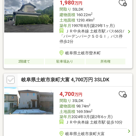
1,980
万円
障や漏水についてお引渡しより２年間保証・シロアリ防除工事施
間取り
5SLDK
工後5年間保証・お客様に合わせ
2
建物面積
160.22m
2
土地面積
1293.49m
築年月
1997年8月(築29年1ヶ月)
ＪＲ中央本線 土岐市駅 バス66分/
「バーデンパークＳＯＧＩ」バス停
停歩2分
岐阜県土岐市曽木町
2階建て
駐車場あり
所有権
岐阜県土岐市泉町大富 4,700万円 3SLDK
4,700
万円
間取り
3SLDK
2
建物面積
98.74m
2
土地面積
169.59m
築年月
2024年3月(築2年6ヶ月)
ＪＲ中央本線 土岐市駅 徒歩10分
岐阜県土岐市泉町大富