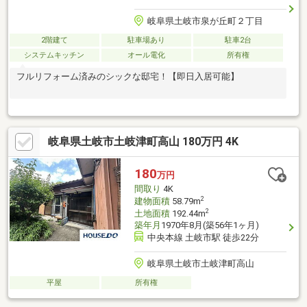
岐阜県土岐市泉が丘町２丁目
2階建て
駐車場あり
駐車2台
システムキッチン
オール電化
所有権
フルリフォーム済みのシックな邸宅！【即日入居可能】
岐阜県土岐市土岐津町高山 180万円 4K
180
万円
間取り
4K
2
建物面積
58.79m
2
土地面積
192.44m
築年月
1970年8月(築56年1ヶ月)
中央本線 土岐市駅 徒歩22分
岐阜県土岐市土岐津町高山
平屋
所有権