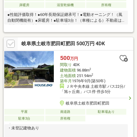
床暖房
浴室乾燥機
所有権
●性能評価取得！●60年長期保証継承可！●電動オーニング！（風
自動閉機能有）●床暖房！●駐車場3台！（車種による）不動産は
現地・現物が大切です。図面や写真だけでは分からないことがご
ざいます。お客様にはぜひ現地を見ていただきたく思います。実
際に足を運んでいただくと、現地の室内や周辺の環境等を感じて
岐阜県土岐市肥田町肥田 500万円 4DK
いただけます。
500
万円
間取り
4DK
2
建物面積
96.88m
2
土地面積
251.94m
築年月
1976年9月(築50年)
ＪＲ中央本線 土岐市駅 バス22分/
「旭ヶ丘南」バス停 停歩5分
岐阜県土岐市肥田町肥田
平屋
南道路
駐車場あり
駐車3台
所有権
・未登記建物あり