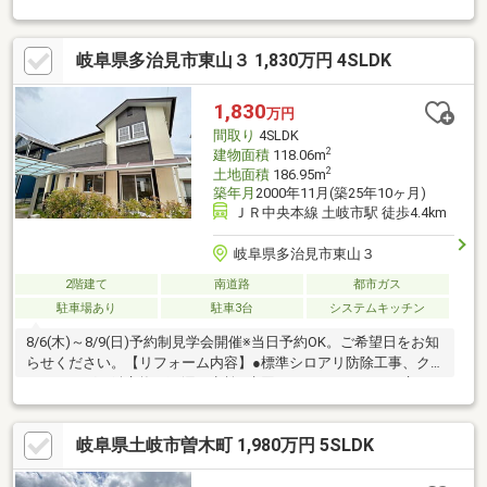
予約をタップ！見学日程からご都合の良いお日にちをお選びくだ
さい≪ 直接お電話で！ ≫【通話無料】0572-21-2201スマホの方は
岐阜県多治見市東山３ 1,830万円 4SLDK
青の「電話マーク」をタップ！≪ 資料請求 ≫オレンジのボタンを
タップ！担当：小島～～～～～～～～～～～◇確かな実績で創業
29年！買いたい家がある住みたい家にする LIXIL不動産ショップマ
1,830
万円
ルイ不動産～～～～～～～～～～～◇
間取り
4SLDK
2
建物面積
118.06m
2
土地面積
186.95m
築年月
2000年11月(築25年10ヶ月)
ＪＲ中央本線 土岐市駅 徒歩4.4km
岐阜県多治見市東山３
2階建て
南道路
都市ガス
駐車場あり
駐車3台
システムキッチン
8/6(木)～8/9(日)予約制見学会開催※当日予約OK。ご希望日をお知
らせください。【リフォーム内容】●標準シロアリ防除工事、ク
リーニング、鍵交換、雨漏り点検●水回りシステムキッチン交
換、ユニットバス交換、トイレ交換、洗面化粧台交換●内装クロ
ス張替え、畳表替え、障子・襖張替え●その他設備給湯器交換、
岐阜県土岐市曽木町 1,980万円 5SLDK
インターホン設置、火災警報器設置、照明器具交換【おすすめポ
イント】・本物件は条件により住宅ローン減税が適用されま
す。・雨漏り、構造上主要な部分の欠陥や・腐食、給排水管の故