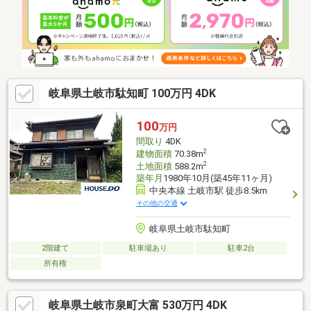
岐阜県土岐市駄知町 100万円 4DK
100
万円
間取り
4DK
2
建物面積
70.38m
2
土地面積
588.2m
築年月
1980年10月(築45年11ヶ月)
中央本線 土岐市駅 徒歩8.5km
その他の交通
岐阜県土岐市駄知町
2階建て
駐車場あり
駐車2台
所有権
岐阜県土岐市泉町大富 530万円 4DK