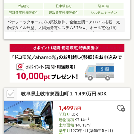
2階建て
駐車場あり
駐車3台
設計住宅性能評価付
建設住宅性能評価付
システムキッチン
パナソニックホームズの築浅物件。全館空調エアロハス搭載、光
触媒タイル外壁、太陽光発電システム5.76kw、オール電化住宅で
す。快適な生活ができ、且つランニングコストが抑えられます。
岐阜県土岐市泉西山町１ 1,499万円 5DK
1,499
万円
間取り
5DK
2
建物面積
97.14m
2
土地面積
140.13m
築年月
1970年4月(築56年5ヶ月)