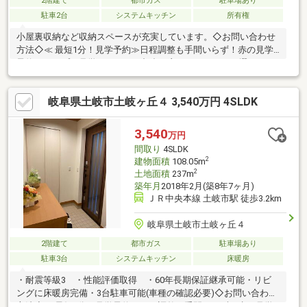
2階建て
都市ガス
駐車場あり
駐車2台
システムキッチン
所有権
小屋裏収納など収納スペースが充実しています。◇お問い合わせ
方法◇≪ 最短1分！見学予約≫日程調整も手間いらず！赤の見学
予約をタップ！見学日程からご都合の良いお日にちをお選びくだ
さい≪ 直接お電話で！ ≫【通話無料】0572-21-2201スマホの方は
青の「電話マーク」をタップ！≪ 資料請求 ≫オレンジのボタンを
岐阜県土岐市土岐ヶ丘４ 3,540万円 4SLDK
タップ！担当：岡田～～～～～～～～～～～◇確かな実績で創業
29年！買いたい家がある住みたい家にする LIXIL不動産ショップマ
ルイ不動産～～～～～～～～～～～◇
3,540
万円
間取り
4SLDK
2
建物面積
108.05m
2
土地面積
237m
築年月
2018年2月(築8年7ヶ月)
ＪＲ中央本線 土岐市駅 徒歩3.2km
岐阜県土岐市土岐ヶ丘４
2階建て
都市ガス
駐車場あり
駐車3台
システムキッチン
床暖房
・耐震等級3 ・性能評価取得 ・60年長期保証継承可能・リビ
ングに床暖房完備・3台駐車可能(車種の確認必要)◇お問い合わせ
方法◇≪ 最短1分！見学予約≫日程調整も手間いらず！赤の見学