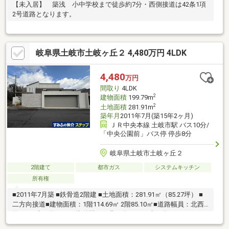
【未入居】 築浅 小中学校まで徒歩約7分・西側接道は42条1項
2号道路となります。
岐阜県土岐市土岐ヶ丘２ 4,480万円 4LDK
4,480
万円
間取り
4LDK
2
建物面積
199.79m
2
土地面積
281.91m
築年月
2011年7月(築15年2ヶ月)
ＪＲ中央本線 土岐市駅 バス10分/
「中央公園前」バス停 停歩8分
岐阜県土岐市土岐ヶ丘２
2階建て
都市ガス
システムキッチン
所有権
■2011年7月築 ■鉄骨造2階建 ■土地面積：281.91㎡（85.27坪） ■
二方向接道■建物面積：1階114.69㎡ 2階85.10㎡■道路幅員：北西
約6.2ｍ 南西約6.0ｍ■接道間口：北西約13.2ｍ 南西約11.0ｍ～ライ
フインフォメーション～◆土岐津小学校まで約2200ｍ◆土岐津中