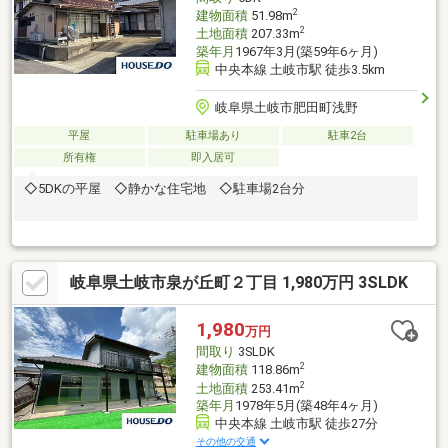
2
建物面積
51.98m
2
土地面積
207.33m
築年月
1967年3月(築59年6ヶ月)
中央本線 土岐市駅 徒歩3.5km
岐阜県土岐市肥田町浅野
平屋
駐車場あり
駐車2台
所有権
即入居可
◇5DKの平屋 ◇静かな住宅地 ◇駐車場2台分
岐阜県土岐市泉が丘町２丁目 1,980万円 3SLDK
1,980
万円
間取り
3SLDK
2
建物面積
118.86m
2
土地面積
253.41m
築年月
1978年5月(築48年4ヶ月)
中央本線 土岐市駅 徒歩27分
その他の交通