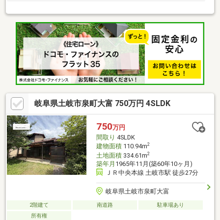
岐阜県土岐市泉町大富 750万円 4SLDK
750
万円
間取り
4SLDK
2
建物面積
110.94m
2
土地面積
334.61m
築年月
1965年11月(築60年10ヶ月)
ＪＲ中央本線 土岐市駅 徒歩27分
岐阜県土岐市泉町大富
2階建て
南道路
駐車場あり
所有権