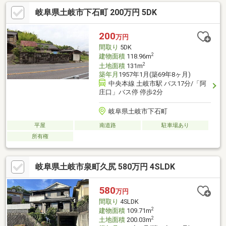
岐阜県土岐市下石町 200万円 5DK
200
万円
間取り
5DK
2
建物面積
118.96m
2
土地面積
131m
築年月
1957年1月(築69年8ヶ月)
中央本線 土岐市駅 バス17分/「阿
庄口」バス停 停歩2分
岐阜県土岐市下石町
平屋
南道路
駐車場あり
所有権
岐阜県土岐市泉町久尻 580万円 4SLDK
580
万円
間取り
4SLDK
2
建物面積
109.71m
2
土地面積
200.03m