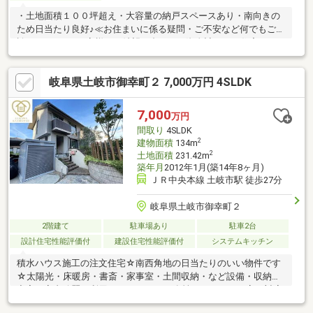
・土地面積１００坪超え・大容量の納戸スペースあり・南向きの
ため日当たり良好♪≪お住まいに係る疑問・ご不安など何でもご相
談ください≫■お客様のご希望に合わせた資金計画や、住宅ロー
ン等も併せてご提案させて頂きます。■リノベーション＆リフォ
ーム承ります！お気軽にご相談ください。■「見るだけなんだけ
岐阜県土岐市御幸町２ 7,000万円 4SLDK
ど…」OKです！■ここが大事！周辺施設、ハザードマップ情報を
「物件レポート」にしてお渡し致します■希望にあう物件がない
などもご相談ください。■他の物件と併せてご案内可能です（他
7,000
万円
社掲載の物件も）お気軽にお問合せください。
間取り
4SLDK
2
建物面積
134m
2
土地面積
231.42m
築年月
2012年1月(築14年8ヶ月)
ＪＲ中央本線 土岐市駅 徒歩27分
岐阜県土岐市御幸町２
2階建て
駐車場あり
駐車2台
設計住宅性能評価付
建設住宅性能評価付
システムキッチン
積水ハウス施工の注文住宅☆南西角地の日当たりのいい物件です
☆太陽光・床暖房・書斎・家事室・土間収納・など設備・収納も
充実。室内綺麗に利用されています。 女性スタッフが丁寧に対応
いたしますので物件探しが初めての方でも安心してご相談いただ