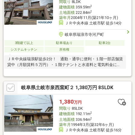
間取り
8LDK
2
建物面積
359.59m
2
土地面積
222.84m
築年月
2004年11月(築21年10ヶ月)
ＪＲ中央本線 土岐市駅 徒歩14分
岐阜県瑞浪市寺河戸町
3階建て以上
駐車場あり
駐車2台
システムキッチン
所有権
ＪＲ中央線瑞浪駅徒歩2分！ 通勤・通学に便利・１階一部店舗賃
貸中（月額賃料５万円）・１階テナントと水道料と電気料金につ
いて、按分支払い
岐阜県土岐市泉西窯町２ 1,380万円 8SLDK
1,380
万円
間取り
8SLDK
2
建物面積
192.11m
2
土地面積
336.94m
築年月
1994年3月(築32年6ヶ月)
ＪＲ中央本線 土岐市駅 徒歩16分