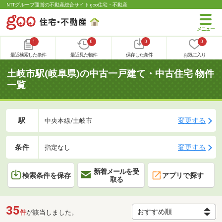
NTTグループ運営の不動産総合サイト goo住宅・不動産
1
0
0
0
最近検索した条件
最近見た物件
保存した条件
お気に入り
土岐市駅(岐阜県)の中古一戸建て・中古住宅 物件
一覧
駅
変更する
中央本線/土岐市
条件
変更する
指定なし
新着メールを受
検索条件を保存
アプリで探す
取る
35
件
が該当しました。