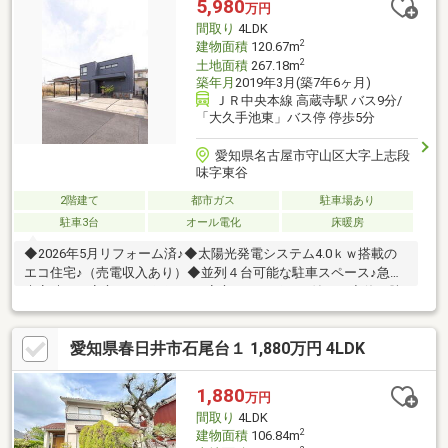
5,980
万円
間取り
4LDK
2
建物面積
120.67m
2
土地面積
267.18m
築年月
2019年3月(築7年6ヶ月)
ＪＲ中央本線 高蔵寺駅 バス9分/
「大久手池東」バス停 停歩5分
愛知県名古屋市守山区大字上志段
味字東谷
2階建て
都市ガス
駐車場あり
駐車3台
オール電化
床暖房
◆2026年5月リフォーム済♪◆太陽光発電システム4.0ｋｗ搭載の
エコ住宅♪（売電収入あり）◆並列４台可能な駐車スペース♪急な
来客時にも安心です。雨の日も安心なカーポート付き！◆使い勝
手を考えた開放感のある19.5帖のLDK♪◆収納スペース・作業スペ
ースが広いキッチンは家族でお料理する際もスムーズです♪◆
愛知県春日井市石尾台１ 1,880万円 4LDK
様々な用途に利用可能な和室あり♪お子様の遊び場やお昼寝場とし
ても◎◆床暖房付きで部屋全体を均一に暖められます♪◆収納豊
富なウォークインクローゼットなど全居室収納あり♪◆開放感が
1,880
万円
ある広々とした玄関♪アウトドア用品やゴルフバッグなどの収納に
間取り
4LDK
便利なシューズクローク完備♪
2
建物面積
106.84m