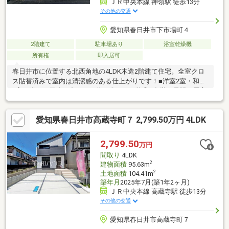
ＪＲ中央本線 神領駅 徒歩13分
その他の交通
愛知県春日井市下市場町４
2階建て
駐車場あり
浴室乾燥機
所有権
即入居可
春日井市に位置する北西角地の4LDK木造2階建て住宅。全室クロ
ス貼替済みで室内は清潔感のある仕上がりです！■洋室2室・和室
2室を備え、用途に合わせた使い分けが可能◎■食堂・居間・厨房
が一体となったLDKは家族が自然と集まる空間に■角地ならではの
採光と通風の良さも魅力的！即入居可能で、快適な新生活をすぐ
愛知県春日井市高蔵寺町７ 2,799.50万円 4LDK
に始められます。-------即日内覧可能です◎お気軽にお問合せくだ
さい。【 公式LINE 】 24時間365日お問合せ受付中
2,799.50
万円
間取り
4LDK
2
建物面積
95.63m
2
土地面積
104.41m
築年月
2025年7月(築1年2ヶ月)
ＪＲ中央本線 高蔵寺駅 徒歩13分
その他の交通
愛知県春日井市高蔵寺町７