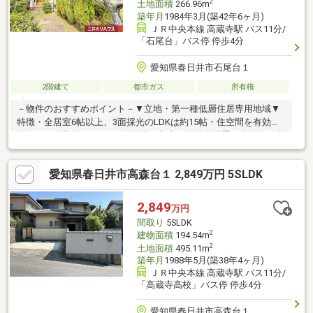
2
土地面積
266.96m
築年月
1984年3月(築42年6ヶ月)
ＪＲ中央本線 高蔵寺駅 バス11分/
「石尾台」バス停 停歩4分
愛知県春日井市石尾台１
2階建て
都市ガス
所有権
－物件のおすすめポイント－▼立地・第一種低層住居専用地域▼
特徴・全居室6帖以上、3面採光のLDKは約15帖・住空間を有効活
用しやすい壁付キッチン・約8帖の和室を各階に配置、多用途に利
用可能・ゆとりをもって使用できるトイレ2か所・水回り各所に窓
を設置、こめまに換気できる設計・南東側にお庭・テラス有、陽
愛知県春日井市高森台１ 2,849万円 5SLDK
当り良好・駐車スペース1台分有(車種による)▼周辺環境・ナフコ
不二屋石尾台店 徒歩6分(約450m)・春日井市立石尾台小学校 徒歩
5分(約400m)■ ご希望の住まい探しをお手伝いします
2,849
万円
━━━━━・・・物件の詳細・ご相談はお気軽にお問い合わせく
間取り
5SLDK
ださい。
2
建物面積
194.54m
2
土地面積
495.11m
築年月
1988年5月(築38年4ヶ月)
ＪＲ中央本線 高蔵寺駅 バス11分/
「高蔵寺高校」バス停 停歩4分
愛知県春日井市高森台１