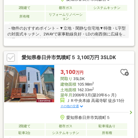
2階建て
都市ガス
システムキッチン
リフォームリノベーシ
所有権
ョン
－物件のおすすめポイント－▼立地・閑静な住宅地▼特徴・L字型
の対面式キッチン、2WAYで家事動線良好・LDの南西側に広縁を
配置・各洋室は8帖以上の広さ、2面採光設計・足を伸ばしてくつ
ろげる和室有・大容量のWIC、押入等の収納スペース付・敷地面
積約149.77坪、お庭・駐車場3台分有(車種による)▼2026年9月室
愛知県春日井市気噴町５ 3,100万円 3SLDK
内リフォーム内容【水回り】キッチン、浴室、トイレ、洗面所
【内装】全室クロス、壁▼周辺環境・春日井市立高森台小学校 徒
歩8分(約600m)■ ご希望の住まい探しをお手伝いします
3,100
万円
━━━━━・・・物件の詳細・ご相談はお気軽にお問い合わせく
間取り
3SLDK
ださい。
2
建物面積
105.98m
2
土地面積
162.33m
築年月
2006年3月(築20年6ヶ月)
ＪＲ中央本線 高蔵寺駅 徒歩15分
その他の交通
愛知県春日井市気噴町５
2階建て
都市ガス
駐車場あり
駐車2台
システムキッチン
所有権