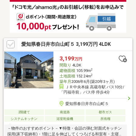
ッチン、浴室、トイレ、洗面所、給湯器【内装】床▼周辺環境・
押沢公園 徒歩6分(約450m)・春日井市立押沢台小学校 徒歩7分(約
550m)■ ご希望の住まい探しをお手伝いします ━━━━━・・・
物件の詳細・ご相談はお気軽にお問い合わせください。
愛知県春日井市白山町５ 3,199万円 4LDK
3,199
万円
間取り
4LDK
2
建物面積
105.99m
2
土地面積
152.24m
築年月
2006年6月(築20年3ヶ月)
ＪＲ中央本線 高蔵寺駅 バス10分/
「円福寺前」バス停 停歩4分
愛知県春日井市白山町５
2階建て
南道路
都市ガス
システムキッチン
浴室乾燥機
所有権
－物件のおすすめポイント－▼特徴・会話の弾む対面式キッチン
採用(床下収納有)・1階に足を伸ばしてくつろげる和室有・主寝室