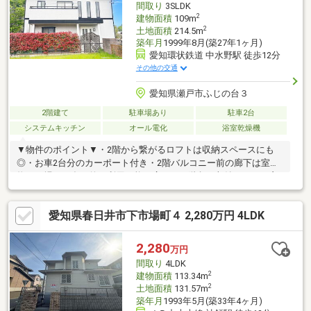
間取り
3SLDK
2
建物面積
109m
2
土地面積
214.5m
築年月
1999年8月(築27年1ヶ月)
愛知環状鉄道 中水野駅 徒歩12分
その他の交通
愛知県瀬戸市ふじの台３
2階建て
駐車場あり
駐車2台
システムキッチン
オール電化
浴室乾燥機
▼物件のポイント▼・2階から繋がるロフトは収納スペースにも
◎・お車2台分のカーポート付き・2階バルコニー前の廊下は室内
物干し場など多目的に利用可能な広さ！・階段下収納あり！・玄
関、洗面室、LDKを回遊できる家事動線良好な間取り・1階洋室は
間仕切りを開けてリビングと一体利用も可能・全室窓が2つ以上あ
愛知県春日井市下市場町４ 2,280万円 4LDK
るため日当たり、通風良好・道路から離れた旗竿地▼立地のポイ
ント▼・名鉄バス「ふじの台西」徒歩5分・閑静な住宅街・周辺に
公園が点在する自然と触れ合えるエリア・徒歩10分圏内に買物施
2,280
万円
設が充実！
間取り
4LDK
2
建物面積
113.34m
2
土地面積
131.57m
築年月
1993年5月(築33年4ヶ月)