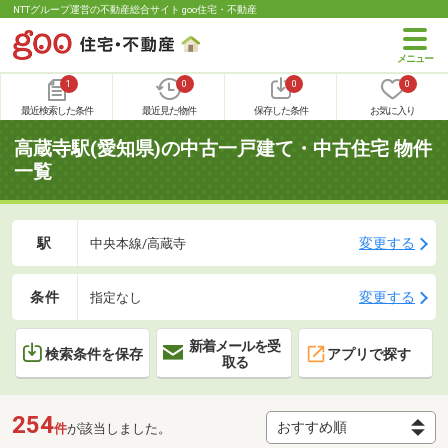
NTTグループ運営の不動産総合サイト goo住宅・不動産
1
0
0
0
最近検索した条件
最近見た物件
保存した条件
お気に入り
高蔵寺駅(愛知県)の中古一戸建て・中古住宅 物件
一覧
駅
変更する
中央本線/高蔵寺
条件
変更する
指定なし
新着メールを受
検索条件を保存
アプリで探す
取る
254
件
が該当しました。