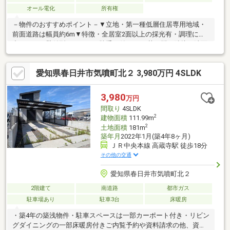
オール電化
所有権
－物件のおすすめポイント－▼立地・第一種低層住居専用地域・
前面道路は幅員約6m▼特徴・全居室2面以上の採光有・調理に集
中しやすい壁付型キッチン、勝手口付・LDに茶の間が隣接・洗面
室は2WAY、キッチン隣接で家事動線良好・開放的な吹抜け構造・
中庭有・シャッター付車庫に並列2台駐車可(車種による)▼周辺環
愛知県春日井市気噴町北２ 3,980万円 4SLDK
境・スーパー「ナフコ不二屋石尾台店」徒歩9分(約690m)・春日
井市立押沢台小学校 徒歩4分(約270m)※車庫面積／30.80平米(約
9.31坪)■ ご希望の住まい探しをお手伝いします ━━━━━・・・
3,980
万円
物件の詳細・ご相談はお気軽にお問い合わせください。
間取り
4SLDK
2
建物面積
111.99m
2
土地面積
181m
築年月
2022年1月(築4年8ヶ月)
ＪＲ中央本線 高蔵寺駅 徒歩18分
その他の交通
愛知県春日井市気噴町北２
2階建て
南道路
都市ガス
駐車場あり
駐車3台
床暖房
・築4年の築浅物件・駐車スペースは一部カーポート付き・リビン
グダイニングの一部床暖房付きご内覧予約や資料請求の他、資金