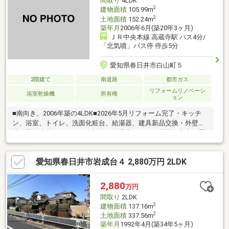
間取り
4LDK
2
建物面積
105.99m
2
土地面積
152.24m
築年月
2006年6月(築20年3ヶ月)
ＪＲ中央本線 高蔵寺駅 バス4分/
「北気噴」バス停 停歩5分
愛知県春日井市白山町５
2階建て
南道路
都市ガス
リフォームリノベーシ
浴室乾燥機
所有権
ョン
■南向き、2006年築の4LDK■2026年5月リフォーム完了・キッチ
ン、浴室、トイレ、洗面化粧台、給湯器、建具新品交換・外壁塗
装、屋根塗装、シロアリ点検・（全居室）クロス貼替（和室）畳
表替え、障子・襖貼替・（洗面室）クッションフロア貼替
愛知県春日井市岩成台４ 2,880万円 2LDK
2,880
万円
間取り
2LDK
2
建物面積
137.16m
2
土地面積
337.56m
築年月
1992年4月(築34年5ヶ月)