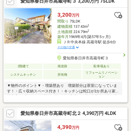
愛知県春日井市高蔵寺町３ 3,200万円 7SLDK
す。(景品法規約上限内商品）プレゼント情報見ましたとお伝え下
さい♪
3,200
万円
間取り
7SLDK
2
建物面積
137.43m
2
土地面積
224.79m
築年月
1969年4月(築57年5ヶ月)
ＪＲ中央本線 高蔵寺駅 徒歩6分
その他の交通
愛知県春日井市高蔵寺町３
2階建て
南道路
駐車場あり
リフォームリノベーシ
システムキッチン
所有権
ョン
▼物件のポイント▼・増築歴あり 増築部分は茶室になっていま
す！・広々収納スペース付き！・キッチンは蛇口が2か所あり家事
効率◎・1室としても利用可能な続き和室・お車1台駐車可能▼立
地のポイント▼・「高蔵寺」駅徒歩6分！ JR中央本線と愛知環
状鉄道の2沿線利用可能！・徒歩10分圏内に買物施設が揃ってい
愛知県春日井市高蔵寺町北２ 4,390万円 4LDK
ます・静かで落ち着いた住宅地・近くに公園や庄内川があり自然
を感じられます
4,390
万円