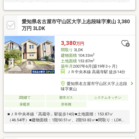
は約7.0帖の広さ・各階にトイレがあり、来客時も気兼ねなく利用
可能・駐車3台可能(車種による)▼設備・食洗機・浴室乾燥機
▼2026年5月内外装リフォーム内容【交換】キッチン、浴室、ト
愛知県名古屋市守山区大字上志段味字東山 3,380
イレ、洗面台、コンロ、給湯器【張替】クロス、障子、襖、網
戸、CF 等【外装】外壁・屋根塗装【その他】フロアタイル貼り、
万円 3LDK
室内クリーニング、白蟻点検 他■ ご希望の住まい探しをお手伝い
します ━━━━━・・・物件の詳細・ご相談はお気軽にお問い合
3,380
万円
わせください。
間取り
3LDK
2
建物面積
104.33m
2
土地面積
153.87m
築年月
2007年6月(築19年3ヶ月)
ＪＲ中央本線 高蔵寺駅 徒歩14分
愛知県名古屋市守山区大字上志段
味字東山
2階建て
都市ガス
システムキッチン
床暖房
所有権
■ＪＲ中央本線「高蔵寺」駅徒歩14分■土地面積：153.87㎡
（46.54坪）■建物面積：1階50.51㎡、2階53.82㎡■間取り：LDK約
14.9帖、和室約6.0帖、洋室約12.7帖、洋室約7.4帖■2007年6月築■
間口：約7.2ｍ■道路幅員：約6.0ｍ【ライフインフォメーショ
ン】・上志段味小学校まで約930m（徒歩12分）・上志段味中学校