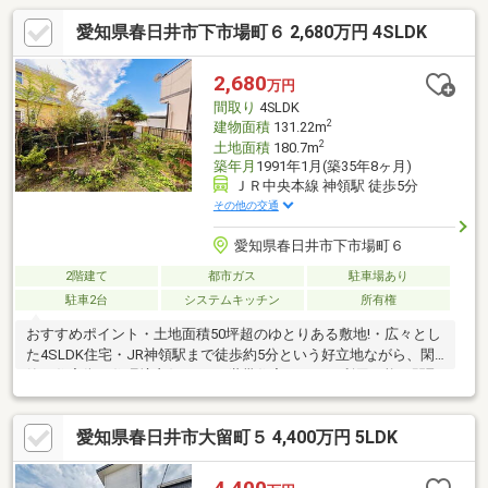
愛知県春日井市下市場町６ 2,680万円 4SLDK
2,680
万円
間取り
4SLDK
2
建物面積
131.22m
2
土地面積
180.7m
築年月
1991年1月(築35年8ヶ月)
ＪＲ中央本線 神領駅 徒歩5分
その他の交通
愛知県春日井市下市場町６
2階建て
都市ガス
駐車場あり
駐車2台
システムキッチン
所有権
おすすめポイント・土地面積50坪超のゆとりある敷地!・広々とし
た4SLDK住宅・JR神領駅まで徒歩約5分という好立地ながら、閑
静な住宅街で住環境良好！ ・二世帯住宅としても利用可能な間取
り設計！・南向きで陽当たりも良く、明るい室内空間！・ガーデ
ニングも楽しめる日当たりの良い素敵なお庭付き！ ・屋根裏収納
愛知県春日井市大留町５ 4,400万円 5LDK
や床下収納など、収納スペースが豊富で居住空間を広く使えま
す！周辺施設「セブンイレブン 春日井下市場町6丁目店」まで徒
歩約4分「iias春日井」まで車で約7分「堂の本公園」まで徒歩約