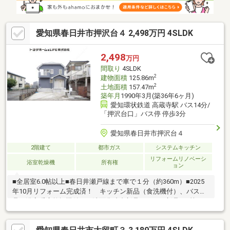
愛知県春日井市押沢台４ 2,498万円 4SLDK
2,498
万円
間取り
4SLDK
2
建物面積
125.86m
2
土地面積
157.47m
築年月
1990年3月(築36年6ヶ月)
愛知環状鉄道 高蔵寺駅 バス14分/
「押沢台口」バス停 停歩3分
愛知県春日井市押沢台４
2階建て
都市ガス
システムキッチン
リフォームリノベーシ
浴室乾燥機
所有権
ョン
■全居室6.0帖以上■春日井瀬戸線まで車で１分（約360m）■2025
年10月リフォーム完成済！ キッチン新品（食洗機付）、バス新
品（浴室暖房乾燥機付）、洗面化粧台新品、トイレ新品（2箇
所）、給湯器新品、フロア材増張（一部CF）、玄関ドア新品、ク
ロス貼替、照明器具新品、 建具一部新品、畳表替・障子張替、