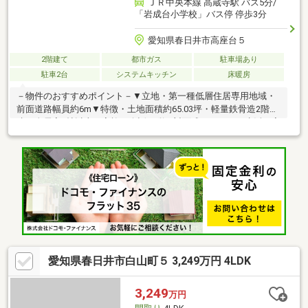
ＪＲ中央本線 高蔵寺駅 バス5分/
「岩成台小学校」バス停 停歩3分
愛知県春日井市高座台５
2階建て
都市ガス
駐車場あり
駐車2台
システムキッチン
床暖房
－物件のおすすめポイント－▼立地・第一種低層住居専用地域・
前面道路幅員約6m▼特徴・土地面積約65.03坪・軽量鉄骨造2階
建、全居室6帖以上・家族の会話が弾む対面式キッチン・生活・家
事動線に配慮された2WAY洗面室・全居室や玄関に収納有・お庭ス
ペース有・駐車2台可(車庫1台・駐車スペース1台／車種によ
る)▼2016年10月室内リフォーム履歴【交換】キッチン、浴室、
トイレ、給湯器 等【取付】床暖房、ホームシアターシステム【そ
の他】間取り変更(LD)■ ご希望の住まい探しをお手伝いします
━━━━━・・・物件の詳細・ご相談はお気軽にお問い合わせく
ださい。
愛知県春日井市白山町５ 3,249万円 4LDK
3,249
万円