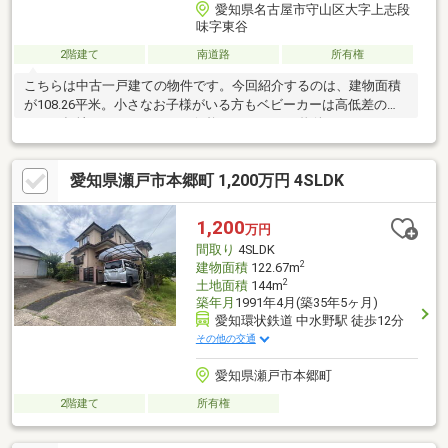
愛知県名古屋市守山区大字上志段
味字東谷
2階建て
南道路
所有権
こちらは中古一戸建ての物件です。今回紹介するのは、建物面積
が108.26平米。小さなお子様がいる方もベビーカーは高低差の少
ない平坦地がいいですよね。価格が4500万円の物件はこちらで
す。前面道路6m以上は確保しているので車の出し入れもラクラク
です。築8年の物件でありながら、快適な生活をおくることができ
愛知県瀬戸市本郷町 1,200万円 4SLDK
る物件です。魅力が満載の素敵な4LDK物件の情報をご用意してい
ます。
1,200
万円
間取り
4SLDK
2
建物面積
122.67m
2
土地面積
144m
築年月
1991年4月(築35年5ヶ月)
愛知環状鉄道 中水野駅 徒歩12分
その他の交通
愛知県瀬戸市本郷町
2階建て
所有権