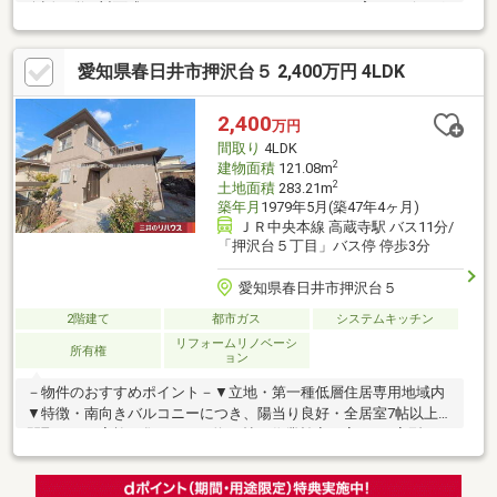
会話が弾む対面式キッチン・コミュニケーションを育むリビング
スルー階段・水回りを集約、家事・生活動線に配慮・LD隣接の洋
室はキッズスペースとしても活用可能・主寝室は約7.5帖、WIC
愛知県春日井市押沢台５ 2,400万円 4LDK
付・2部屋から出入り可能なバルコニー・駐車場2台分有(車種によ
る)▼設備・浴室乾燥機・トイレ2か所▼周辺環境・前原公園 徒歩
1分(約60m)■ ご希望の住まい探しをお手伝いします
2,400
万円
━━━━━・・・物件の詳細・ご相談はお気軽にお問い合わせく
間取り
4LDK
ださい。
2
建物面積
121.08m
2
土地面積
283.21m
築年月
1979年5月(築47年4ヶ月)
ＪＲ中央本線 高蔵寺駅 バス11分/
「押沢台５丁目」バス停 停歩3分
愛知県春日井市押沢台５
2階建て
都市ガス
システムキッチン
リフォームリノベーシ
所有権
ョン
－物件のおすすめポイント－▼立地・第一種低層住居専用地域内
▼特徴・南向きバルコニーにつき、陽当り良好・全居室7帖以上の
間取り・ご家族が集うLDKは約16帖・作業効率を高めるL字型キッ
チン(床下収納有)・各階トイレ設置で使い勝手良好▼設備・TVモ
ニタ付インターホン▼2025年11月室内リフォーム済【水回り】キ