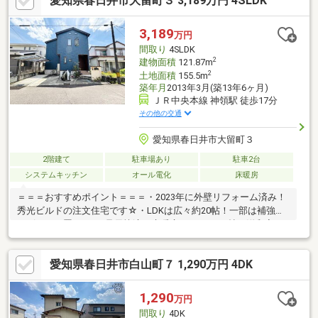
愛知県春日井市大留町３ 3,189万円 4SLDK
TVモニターホン新品、屋根・外壁塗装、内部塗装、白アリ防蟻工
事（5年保証）、ハウスクリーニング※給排水管は既存です。※防
蟻工事の保証期間は工事完了日より5 年間です。※その他法令制
3,189
万円
限：宅地造成及び特定盛土等規制法・立地適正化計画・重要土地
間取り
4SLDK
等調査法
2
建物面積
121.87m
2
土地面積
155.5m
築年月
2013年3月(築13年6ヶ月)
ＪＲ中央本線 神領駅 徒歩17分
その他の交通
愛知県春日井市大留町３
2階建て
駐車場あり
駐車2台
システムキッチン
オール電化
床暖房
＝＝＝おすすめポイント＝＝＝・2023年に外壁リフォーム済み！
秀光ビルドの注文住宅です☆・LDKは広々約20帖！一部は補強床
でピアノを置けます♪足元快適な床暖房つき！・5.4帖の洋和室が
ございます！客間やお昼寝、お子様の遊びスペースにぴったりで
す！・家族のコミュニケーションが増える対面式キッチン・リビ
愛知県春日井市白山町７ 1,290万円 4DK
ングイン階段！・洗面室横にWIC完備！洗濯・乾燥後の取り込み
や朝の着替えがラクラク☆・2階洋室にはお子様が喜ぶロフトが
ございます♪・土間収納・パントリー・納戸など、収納豊富な間取
1,290
万円
り！○JR中央本線「神領」駅 徒歩約17分○出川小学校 徒歩約
間取り
4DK