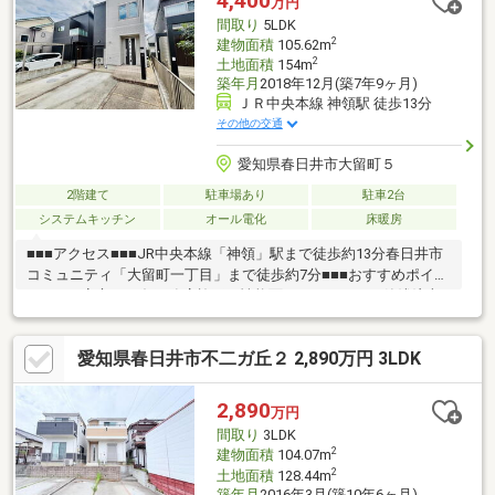
4,400
万円
１分「はやかわクリニック」まで徒歩約3分「春日井神領郵便局」
間取り
5LDK
まで徒歩約9分
2
建物面積
105.62m
2
土地面積
154m
築年月
2018年12月(築7年9ヶ月)
ＪＲ中央本線 神領駅 徒歩13分
その他の交通
愛知県春日井市大留町５
2階建て
駐車場あり
駐車2台
システムキッチン
オール電化
床暖房
■■■アクセス■■■JR中央本線「神領」駅まで徒歩約13分春日井市
コミュニティ「大留町一丁目」まで徒歩約7分■■■おすすめポイン
ト■■■・安心の一条工務店施工。性能面にもこだわった築浅注文
住宅です。・長期優良住宅の認定を受けており耐久性や省エネ性
など、国の定める基準を満たした安心感のある住まいです。・大
愛知県春日井市不二ガ丘２ 2,890万円 3LDK
容量10.92kWの太陽光パネルを搭載しており、日々の光熱費負担
を抑えやすい点も魅力です。・約46坪のゆとりある敷地のため、
駐車スペースやお庭などの活用の幅も広がります。・小学校、中
2,890
万円
学校ともに徒歩圏内で、お子様の通学にも安心の立地です。・ご
間取り
3LDK
見学、ご相談は弊社ナカジツまで！
2
建物面積
104.07m
2
土地面積
128.44m
築年月
2016年3月(築10年6ヶ月)