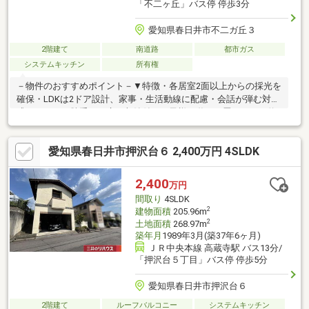
「不二ヶ丘」バス停 停歩3分
愛知県春日井市不二ガ丘３
2階建て
南道路
都市ガス
システムキッチン
所有権
－物件のおすすめポイント－▼特徴・各居室2面以上からの採光を
確保・LDKは2ドア設計、家事・生活動線に配慮・会話が弾む対面
式キッチン、勝手口・床下収納付・お子様が遊べる畳コーナー約
3.0帖がLDに隣接・玄関近くの和室は約8.0帖、客間としても活用
可能・WICなど各洋室・和室に収納スペースを設置・敷地南側に
愛知県春日井市押沢台６ 2,400万円 4SLDK
植栽や小道が整えられたお庭有・駐車スペース有(車種による)▼
設備・太陽光発電システム・食器洗乾燥機▼周辺環境・不二ガ丘
公園 徒歩5分(約380m)■ ご希望の住まい探しをお手伝いします
2,400
万円
━━━━━・・・物件の詳細・ご相談はお気軽にお問い合わせく
間取り
4SLDK
ださい。
2
建物面積
205.96m
2
土地面積
268.97m
築年月
1989年3月(築37年6ヶ月)
ＪＲ中央本線 高蔵寺駅 バス13分/
「押沢台５丁目」バス停 停歩5分
愛知県春日井市押沢台６
2階建て
ルーフバルコニー
システムキッチン