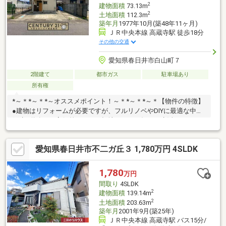
14分○コストコ守山倉庫店 車約6分
2
建物面積
73.13m
2
土地面積
112.3m
築年月
1977年10月(築48年11ヶ月)
ＪＲ中央本線 高蔵寺駅 徒歩18分
その他の交通
愛知県春日井市白山町７
2階建て
都市ガス
駐車場あり
所有権
*～＊*～＊*～オススメポイント！～＊*～＊*～＊【物件の特徴】
●建物はリフォームが必要ですが、フルリノベやDIYに最適な中古
戸建●道路との高低差がない平坦地なので、毎日の生活はもちろ
ん工事の際の足場組みや資材搬入もスムーズ●駐車敷地内2台可能
（車種による）【周辺環境】■小中学校まで徒歩15分圏内！お子
愛知県春日井市不二ガ丘３ 1,780万円 4SLDK
様にも安心の生活環境■高蔵寺駅まで自転車で約7分！JR中央本線
と愛知環状鉄道の2路線が利用可能※契約不適合責任免責（設備等
を含む）※1991年5月増築（1階洋室部分）リフォームのご相談、
1,780
万円
資金計画もまとめて弊社にお任せください！お気軽にお問い合わ
間取り
4SLDK
せお待ちしております。
2
建物面積
139.14m
2
土地面積
203.63m
築年月
2001年9月(築25年)
ＪＲ中央本線 高蔵寺駅 バス15分/