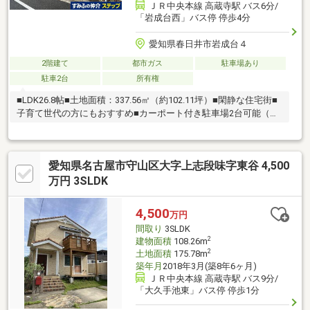
ＪＲ中央本線 高蔵寺駅 バス6分/
「岩成台西」バス停 停歩4分
愛知県春日井市岩成台４
2階建て
都市ガス
駐車場あり
駐車2台
所有権
■LDK26.8帖■土地面積：337.56㎡（約102.11坪）■閑静な住宅街■
子育て世代の方にもおすすめ■カーポート付き駐車場2台可能（車
種による）
愛知県名古屋市守山区大字上志段味字東谷 4,500
万円 3SLDK
4,500
万円
間取り
3SLDK
2
建物面積
108.26m
2
土地面積
175.78m
築年月
2018年3月(築8年6ヶ月)
ＪＲ中央本線 高蔵寺駅 バス9分/
「大久手池東」バス停 停歩1分