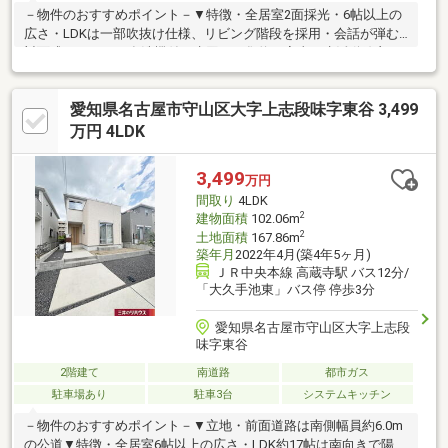
－物件のおすすめポイント－▼特徴・全居室2面採光・6帖以上の
広さ・LDKは一部吹抜け仕様、リビング階段を採用・会話が弾む
対面式キッチン、食洗機付・水回りを集約、家事・生活動線良
好・各居室・1階ホールに収納スペース有・南側にお庭・ウッドデ
ッキ有・駐車2台可能(車種による)▼2026年8月室内リフォーム内
愛知県名古屋市守山区大字上志段味字東谷 3,499
容【交換】トイレ、洗面台、給湯器【張替】クロス、網戸【その
他】コンロ新品設置、白蟻点検、室内クリーニング▼周辺環境・
万円 4LDK
気噴南公園 徒歩6分(約450m)■ ご希望の住まい探しをお手伝いし
ます ━━━━━・・・物件の詳細・ご相談はお気軽にお問い合わ
3,499
万円
せください。
間取り
4LDK
2
建物面積
102.06m
2
土地面積
167.86m
築年月
2022年4月(築4年5ヶ月)
ＪＲ中央本線 高蔵寺駅 バス12分/
「大久手池東」バス停 停歩3分
愛知県名古屋市守山区大字上志段
味字東谷
2階建て
南道路
都市ガス
駐車場あり
駐車3台
システムキッチン
－物件のおすすめポイント－▼立地・前面道路は南側幅員約6.0m
の公道▼特徴・全居室6帖以上の広さ・LDK約17帖は南向きで陽当