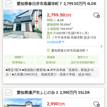
愛知県春日井市高蔵寺町７ 2,799.50万円 4LDK
2,799.50
万円
間取り
4LDK
2
建物面積
95.63m
2
土地面積
104.41m
築年月
2025年7月(築1年2ヶ月)
ＪＲ中央本線 高蔵寺駅 徒歩12分
その他の交通
愛知県春日井市高蔵寺町７
2階建て
南道路
都市ガス
駐車場あり
駐車2台
設計住宅性能評価付
■限定1邸☆■南道路の整形地♪■JR中央本線「高蔵寺」駅徒歩12
分！■大容量のWIC付き、収納充実◎・高座小学校：徒歩18分
(1420ｍ)・高蔵寺中学校：徒歩19分(1490ｍ)・JR中央本線「高蔵
寺」駅：徒歩12分(910ｍ)
愛知県瀬戸市ふじの台３ 2,990万円 3SLDK
2,990
万円