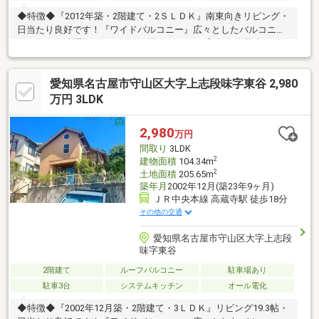
◆特徴◆『2012年築・2階建て・2ＳＬＤＫ』南東向きリビング・
日当たり良好です！『ワイドバルコニー』広々としたバルコニー
があるので洗濯物のスペースに困りません！『並列2台駐車』スペ
ースに余裕をもって駐車可能です！『大容量収納』ウォークイン
クローゼット、パントリー、物置もあるため収納スペースには困
愛知県名古屋市守山区大字上志段味字東谷 2,980
りません！『ロフト有り』収納に活用できるロフト付き！！『吹
き抜け有』リビング上部に吹き抜けがあるため開放感がありオシ
万円 3LDK
ャレ！！◆リフォーム後引き渡し可◆ご要望があればリフォーム
工事後引き渡し可能です！ご相談ください！
2,980
万円
間取り
3LDK
2
建物面積
104.34m
2
土地面積
205.65m
築年月
2002年12月(築23年9ヶ月)
ＪＲ中央本線 高蔵寺駅 徒歩18分
その他の交通
愛知県名古屋市守山区大字上志段
味字東谷
2階建て
ルーフバルコニー
駐車場あり
駐車3台
システムキッチン
オール電化
◆特徴◆『2002年12月築・2階建て・3ＬＤＫ』リビング19.3帖・