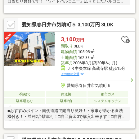
日当たり良好です！『ワイドバルコニー』広々としたバルコニー
があるので洗濯物のスペースに困りません！『並列3台駐車』スペ
ースに余裕をもって駐車可能です！『大容量収納』全居室収納付
き、リビング収納、シューズクローゼットもあるため収納スペー
愛知県春日井市気噴町５ 3,100万円 3LDK
スには困りません！『ロフト有り』収納に活用できるロフト付
き！！◆設備仕様◆『リフォーム済』2024年10月：■水回り：給
湯器他◆リフォーム後引き渡し可◆ご要望があればリフォーム工
3,100
万円
事後引き渡し可能です！ご相談ください！
間取り
3LDK
2
建物面積
105.98m
2
土地面積
162.33m
築年月
2006年3月(築20年6ヶ月)
ＪＲ中央本線 高蔵寺駅 徒歩15分
その他の交通
愛知県春日井市気噴町５
2階建て
南道路
都市ガス
駐車場あり
駐車2台
システムキッチン
■おすすめポイン・南側道路で陽当り良好！・家事が助かる食洗
機付き！・並列2台駐車可！□自己資金0で購入出来ます！□自営
業、勤続短い方ご相談を！□今すぐ内覧大歓迎！□深夜問い合わせ
受け付けます！ご契約者様へプレゼント！マットレス、エアコ
ン、TV、食洗機、冷蔵庫、洗濯機、掃除機の中からお選び頂けま