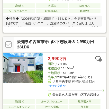
2階建て
南道路
都市ガス
ルーフバルコニー
駐車場あり
駐車2台
◆特徴◆『2006年3月築・2階建て・3SＬＤＫ』全居室日当たり
良好です！『南面バルコニー』洗濯物のスペースに困りません！
『並列2台駐車可』スペースに余裕をもって駐車可能です！『大容
量収納』クローゼット、ウォークインクローゼット、納戸、小屋
裏もあるため収納スペースには困りません！◆設備仕様◆『リフ
愛知県名古屋市守山区下志段味３ 2,990万円
ォーム完成予定』2026年8月■水回り：洗面台新品、トイレ新品■
内装：クロス張替え、網戸張替え、室内クリーニング、白蟻点検
2SLDK
他◆リフォーム後引き渡し可◆ご要望があればリフォーム工事後
引き渡し可能です！ご相談ください！
2,990
万円
間取り
2SLDK
2
建物面積
115.63m
2
土地面積
153.19m
築年月
2012年4月(築14年5ヶ月)
ＪＲ中央本線 神領駅 徒歩22分
その他の交通
愛知県名古屋市守山区下志段味３
2階建て
ルーフバルコニー
駐車場あり
システムキッチン
オール電化
所有権