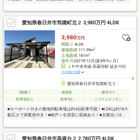
り良好・LDを見渡せる対面式キッチン、床下収納・窓有・1階に
独立配置の和室有、客間など多目的に利用可能・WICなど、各洋
室・和室・2階ホールに収納を確保・南向きのバルコニー▼設備・
愛知県春日井市気噴町北２ 3,980万円 4LDK
複層ガラス・各階にトイレ有▼周辺環境・上志段味小学校 徒歩9
分(約670m)・セブンイレブン名古屋上志段味南店 徒歩7分(約
500m)■ ご希望の住まい探しをお手伝いします ━━━━━・・・
3,980
万円
物件の詳細・ご相談はお気軽にお問い合わせください。
間取り
4LDK
2
建物面積
111.99m
2
土地面積
181m
築年月
2021年12月(築4年9ヶ月)
ＪＲ中央本線 高蔵寺駅 徒歩15分
その他の交通
愛知県春日井市気噴町北２
2階建て
南道路
都市ガス
駐車場あり
駐車3台
システムキッチン
■カーポート付きの敷地内駐車場は約4台駐車可能！■LDKは約18.5
帖広さで床暖房付き！■納戸＋全居室に収納あり！■太陽光パネ
ル・蓄電池設置済み！
愛知県春日井市高森台２ 2,780万円 4LDK