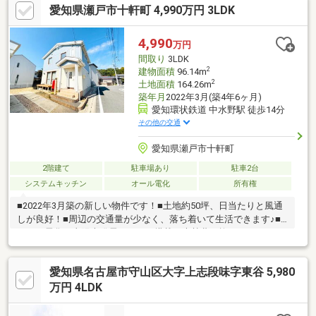
愛知県瀬戸市十軒町 4,990万円 3LDK
まで約2360m（徒歩30分）・セブンイレブン名古屋東谷橋南店ま
で約440m（徒歩6分）・スーパーマーケットバロー志段味店まで
約510m（徒歩7分）・コストコホールセール守山倉庫店まで約
4,990
万円
1460m（徒歩19分）・ウエルシア名古屋上志段味店まで約
間取り
3LDK
230m（徒歩3分）
2
建物面積
96.14m
2
土地面積
164.26m
築年月
2022年3月(築4年6ヶ月)
愛知環状鉄道 中水野駅 徒歩14分
その他の交通
愛知県瀬戸市十軒町
2階建て
駐車場あり
駐車2台
システムキッチン
オール電化
所有権
■2022年3月築の新しい物件です！■土地約50坪、日当たりと風通
しが良好！■周辺の交通量が少なく、落ち着いて生活できます♪■
オール電化、太陽光発電システム搭載！光熱費が抑えられます
◎■全居室に収納スペースがあり、WIC、階段下収納完備のため部
屋をきれいに保てます！■LDK18帖以上、吹き抜けがあるため室内
愛知県名古屋市守山区大字上志段味字東谷 5,980
を広々と感じられます！■ウッドデッキがついており、洗濯物を
干しやセカンドリビングとして活用可能☆＝＝＝＝Life
万円 4LDK
Information＝＝＝＝〇イオン瀬戸みずの店 車約5分〇スギドラ
ッグ水野店 車約4分〇ミニストップ瀬戸本郷店 車約2分