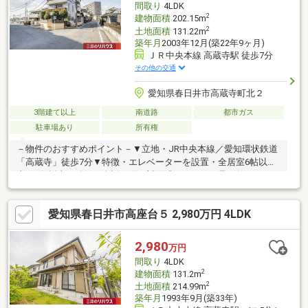
間取り
4LDK
2
建物面積
202.15m
2
土地面積
131.22m
築年月
2003年12月(築22年9ヶ月)
ＪＲ中央本線 高蔵寺駅 徒歩7分
その他の交通
愛知県春日井市高蔵寺町北２
3階建て以上
南道路
都市ガス
駐車場あり
所有権
－物件のおすすめポイント－▼立地・JR中央本線／愛知環状鉄道
「高蔵寺」徒歩7分▼特徴・エレベーターを設置・全居室6帖以
上・2面採光を確保・会話が弾む対面式キッチン・足を伸ばしてく
つろげる和室2間有・WIC3カ所など、各洋室・和室に収納有・各
階にトイレを配置・2・3階は南・東向きのベランダ付・ビルトイ
愛知県春日井市高座台５ 2,980万円 4LDK
ンガレージ2台分有(電動シャッター付／車種による)▼周辺環境・
Aコープ高蔵寺 徒歩9分(約650m)・ローソン名古屋徳洲会病院店
徒歩6分(約450m)■ ご希望の住まい探しをお手伝いします
2,980
万円
━━━━━・・・物件の詳細・ご相談はお気軽にお問い合わせく
間取り
4LDK
ださい。
2
建物面積
131.2m
2
土地面積
214.99m
築年月
1993年9月(築33年)