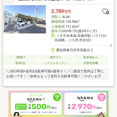
2,780
万円
間取り
4LDK
2
建物面積
105.99m
2
土地面積
151.62m
築年月
2023年7月(築3年2ヶ月)
ＪＲ中央本線 高蔵寺駅 バス11分/
「烏洞橋」バス停 停歩5分
愛知県春日井市高森台２
2階建て
都市ガス
駐車場あり
駐車2台
システムキッチン
浴室乾燥機
＼2023年築×並列2台駐車可能×庭有り！／〇築浅で室内は丁寧に
お使いです！〇余裕をもって並列２台駐車可能！〇小さいお子様
にも嬉しい和室あり！〇大容量のウォークインクロゼットなど収
納豊富！〇南東向きの庭スペースあり！〇太陽光パネル設置済
み！＼第一種低層住居専用地域のゆとりある街並み！／〇高森台
小学校徒歩13分！〇徒歩圏内に公園複数あり！〇整然とした綺麗
な街並みです！【弊社について】定休日なしのウィルなら即日対
応可能です！住宅ローンやリフォームのご相談も承ります！まず
はお気軽にお問合せください！