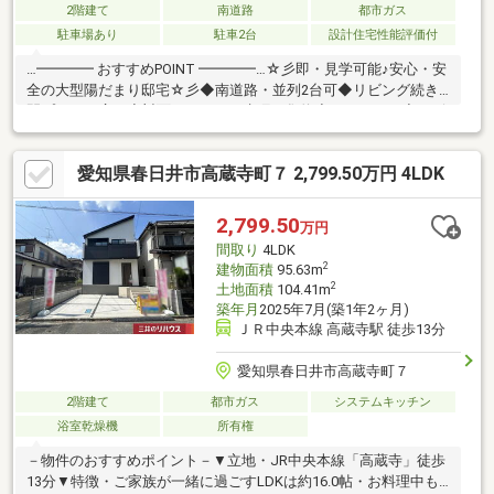
2階建て
南道路
都市ガス
駐車場あり
駐車2台
設計住宅性能評価付
…━━━━ おすすめPOINT ━━━━…☆彡即・見学可能♪安心・安
全の大型陽だまり邸宅☆彡◆南道路・並列2台可◆リビング続き
間プランで広々◆対面キッチン＆水廻り集約◆パントリー◆リビ
ングスルー階段◆主寝室WIC◆南向きバルコニー◆長期優良住宅
～周辺環境～・JR中央本線「高蔵寺」駅 徒歩13分・高座小学校
愛知県春日井市高蔵寺町７ 2,799.50万円 4LDK
徒歩18分・高蔵寺中学校 徒歩19分・高蔵寺幼稚園 徒歩7分・ファ
ミリーマート 徒歩11分・Aコープ高蔵寺 徒歩10分・前原公園 徒
歩1分…━━━━━━━━━━━━━━━━…
2,799.50
万円
間取り
4LDK
2
建物面積
95.63m
2
土地面積
104.41m
築年月
2025年7月(築1年2ヶ月)
ＪＲ中央本線 高蔵寺駅 徒歩13分
愛知県春日井市高蔵寺町７
2階建て
都市ガス
システムキッチン
浴室乾燥機
所有権
－物件のおすすめポイント－▼立地・JR中央本線「高蔵寺」徒歩
13分▼特徴・ご家族が一緒に過ごすLDKは約16.0帖・お料理中も