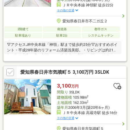
ＪＲ中央本線 神領駅 徒歩22分
その他の交通
愛知県春日井市不二ガ丘２
2階建て
南道路
都市ガス
駐車場あり
駐車2台
システムキッチン
▽アクセスJR中央本線「神領」駅まで徒歩約25分▽おすすめポイ
ント・平成28年築のリフォーム済築浅美邸。・リビングは約21坪
超＋収納豊富な広々空間。・JR中央本線「神領」駅まで徒歩約25
分のため生活環境良好。・建物面積約104平米超の3LDK＋WICの
収納豊富な間取り。・土地面積約38坪超の広々使えるお土地。・
愛知県春日井市気噴町５ 3,100万円 3SLDK
駐車並列2台可能・前面道路も広々しているため駐車もラクラ
ク。・陽当たりも良好な一戸建て。・物件周辺は商業施設も充実
しており、住環境良好な立地です。▽周辺施設ファミリーマート
3,100
万円
「春日井松本町」店まで徒歩約4分「さくら保育園」まで徒歩約
間取り
3SLDK
10分
2
建物面積
105.98m
2
土地面積
162.33m
築年月
2006年3月(築20年6ヶ月)
ＪＲ中央本線 高蔵寺駅 徒歩16分
その他の交通
愛知県春日井市気噴町５