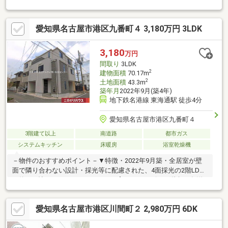
可能◆2026年３月室内リフォーム済み◆ららぽーと名古屋みなと
アクルスまで徒歩圏内※写真をクリックすると、詳細をご覧いた
愛知県名古屋市港区九番町４ 3,180万円 3LDK
だけます。＝＝＝＝＝＝＝＝＝＝＝＝＝＝＝＝＝＝＝＝＝＝＝＝
＝《ぜひ、現地をご見学してみてください》やはり「立地」は重
要です。現地見学で「立地」をリアルに体感してみてください。
3,180
万円
＝＝＝＝＝＝＝＝＝＝＝＝＝＝＝＝＝＝＝＝＝＝＝＝＝
間取り
3LDK
2
建物面積
70.17m
2
土地面積
43.3m
築年月
2022年9月(築4年)
地下鉄名港線 東海通駅 徒歩4分
愛知県名古屋市港区九番町４
3階建て以上
南道路
都市ガス
システムキッチン
床暖房
浴室乾燥機
－物件のおすすめポイント－▼特徴・2022年9月築・全居室が壁
面で隣り合わない設計・採光等に配慮された、4面採光の2階LDK
は約13.7帖・コミュニケーションが育まれるリビング階段・各洋
室に収納を確保、LDには棚を設置・カースペース有(車種によ
る)▼設備・床暖房(リビング)・食器洗乾燥機・浴室暖房換気乾燥
愛知県名古屋市港区川間町２ 2,980万円 6DK
機・トイレ2箇所有▼2026年3月室内リフォーム済【張替】全室ク
ロス【交換】ビルトインコンロ【その他】リペア補修、水回りコ