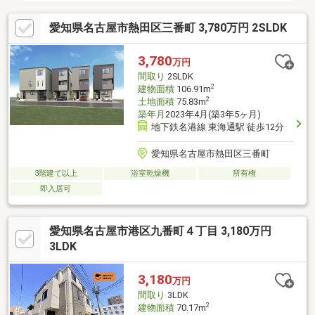
愛知県名古屋市熱田区三番町 3,780万円 2SLDK
3,780
万円
間取り
2SLDK
2
建物面積
106.91m
2
土地面積
75.83m
築年月
2023年4月(築3年5ヶ月)
地下鉄名港線 東海通駅 徒歩12分
愛知県名古屋市熱田区三番町
3階建て以上
浴室乾燥機
所有権
即入居可
愛知県名古屋市港区九番町４丁目 3,180万円
3LDK
3,180
万円
間取り
3LDK
2
建物面積
70.17m