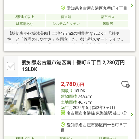
愛知県名古屋市港区九番町４丁目
3階建て以上
南道路
都市ガス
駐車場あり
システムキッチン
床暖房
【駅徒歩4分×築浅美邸】土地43.3m2の機能的な3LDK！「利便
性」と「管理のしやすさ」を両立した、都市型スマートライフの
ご提案。令和8年3月内装リフォーム済、床暖房完備。南道路・角
地の開放感。
愛知県名古屋市港区南十番町５丁目 2,780万円
1SLDK
2,780
万円
間取り
1SLDK
2
建物面積
74.92m
2
土地面積
46.73m
築年月
2024年6月(築2年3ヶ月)
名古屋市名港線 東海通駅 徒歩7分
愛知県名古屋市港区南十番町５丁
目
3階建て以上
都市ガス
駐車場あり