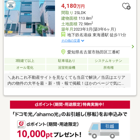
客様の理想の住まいを見つけます。＝＝＝＝＝＝＝＝＝＝＝＝＝
4,180
万円
＝＝＝＝＝＝＝＝＝＝＝＝
間取り
2SLDK
2
建物面積
113.8m
2
土地面積
72.98m
築年月
2023年3月(築3年6ヶ月)
地下鉄名港線 東海通駅 徒歩11分
その他の交通
愛知県名古屋市熱田区三番町
3階建て以上
駐車場あり
システムキッチン
オール電化
浴室乾燥機
所有権
＼あれこれ不動産サイトを見なくても当店で解決／当店はエリア
内の物件の大半を最・新・情・報で掲載！ほかのページで気にな
る物件もご相談ください。◆千年小学校／宮中学校◆地下鉄名港
線「東海通」駅 徒歩11分◆収納に便利なWIC有り◆小学校、保
育園が徒歩圏内でお子様も嬉しい♪※写真をクリックすると、詳細
をご覧いただけます。＝＝＝＝＝＝＝＝＝＝＝＝＝＝＝＝＝＝＝
＝＝＝＝＝＝《失敗しない住宅ローン選び！》豊富な銀行金利情
報を持っていますので、お客様の安心ゆとりのある資金計画をご
提案できます。＝＝＝＝＝＝＝＝＝＝＝＝＝＝＝＝＝＝＝＝＝＝
＝＝＝