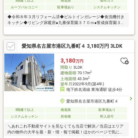
3階建て以上
南道路
都市ガス
ルーフバルコニー
駐車場あり
システムキッチン
◆令和８年３月リフォーム済◆ビルトインガレージ◆食洗機付き
キッチン◆リビング床暖房●九番保育園３７０ｍ●誓成保育園３７
０ｍ●東海小学校２６０ｍ●港明中学校１１００ｍ●マックスバリ
ュ４００ｍ●ファミリーマート２７０ｍ●スギ薬局４９５ｍ●クリ
ニックいとう３９０ｍ●津金公園５００ｍ《リフォーム内容》全
愛知県名古屋市港区九番町４ 3,180万円 3LDK
室クロス貼替、ビルトインコンロ交換、リペア補修水回りコーキ
ング打ち直し、ハウスクリーニング 他
3,180
万円
間取り
3LDK
2
建物面積
70.17m
2
土地面積
43.3m
築年月
2022年9月(築4年)
地下鉄名港線 東海通駅 徒歩4分
愛知県名古屋市港区九番町４
3階建て以上
南道路
駐車場あり
システムキッチン
所有権
即入居可
＼あれこれ不動産サイトを見なくても当店で解決／当店はエリア
内の物件の大半を最・新・情・報で掲載！ほかのページで気にな
る物件もご相談ください。◆東海小学校/港明中学校◆駐車場１台