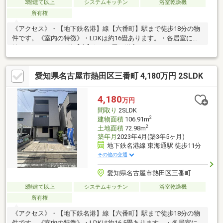
3階建て以上
システムキッチン
浴室乾燥機
所有権
《アクセス》・【地下鉄名港】線【六番町】駅まで徒歩18分の物
件です。《室内の特徴》・LDKは約16畳あります。・各居室に収
納があります。・3階【南】側7.25畳の洋室には、ウォークインク
ローゼットが設置されています。・トイレは温水洗浄機能付きで
す。《リビングメッセージ》・【西友 熱田三番町店】・・・徒歩
愛知県名古屋市熱田区三番町 4,180万円 2SLDK
5分（約320ｍ）・【セブンイレブン名古屋港七番町店】・・・徒
歩8分（約580ｍ）・【五番町公園】・・・徒歩5分（約380ｍ）・
【カワムラ医院】・・・徒歩7分（約500ｍ）・【千年小学
4,180
万円
校】・・・徒歩8分（約580ｍ）・【宮中学校】・・・徒歩23分(約
間取り
2SLDK
1800ｍ)
2
建物面積
106.91m
2
土地面積
72.98m
築年月
2023年4月(築3年5ヶ月)
地下鉄名港線 東海通駅 徒歩11分
その他の交通
愛知県名古屋市熱田区三番町
3階建て以上
システムキッチン
浴室乾燥機
所有権
《アクセス》・【地下鉄名港】線【六番町】駅まで徒歩18分の物
件です。《室内の特徴》・LDKは約16.5畳あります。・各居室に