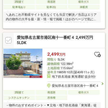
2階建て
南道路
都市ガス
駐車場あり
駐車2台
床暖房
＼あれこれ不動産サイトを見なくても当店で解決／当店はエリア
内の物件の大半を最・新・情・報で掲載！ほかのページで気にな
る物件もご相談ください。◆中川小学校/港明中学校◆駐車スペー
ス：並列２台◆カーポート付きで雨の日も安心◆室内丁寧に使用
されています※写真をクリックすると、詳細をご覧いただけま
愛知県名古屋市港区南十一番町４ 2,499万円
す。＝＝＝＝＝＝＝＝＝＝＝＝＝＝＝＝＝＝＝＝＝＝＝＝＝《ぜ
ひ、現地をご見学してみてください》やはり「立地」は重要で
5LDK
す。現地見学で「立地」をリアルに体感してみてください。＝＝
＝＝＝＝＝＝＝＝＝＝＝＝＝＝＝＝＝＝＝＝＝＝＝
2,499
万円
間取り
5LDK
2
建物面積
122.98m
2
土地面積
115.66m
築年月
1985年10月(築40年11ヶ月)
地下鉄名港線 東海通駅 徒歩9分
愛知県名古屋市港区南十一番町４
2階建て
南道路
都市ガス
システムキッチン
所有権
－物件のおすすめポイント－▼立地・地下鉄名港線「東海通」徒