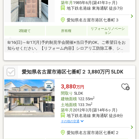
築年月
1985年6月(築41年3ヶ月)
地下鉄名港線 東海通駅 徒歩7分
愛知県名古屋市港区七番町３
リフォームリノベーシ
2階建て
所有権
ョン
8/16(日)～8/17(月)予約制見学会開催※当日予約OK。ご希望日をお
知らせください。【リフォーム内容】シロアリ工防除工事、シス
テムキッチン交換、ユニットバス交換、トイレ交換、洗面化粧台
交換、玄関扉交換、床材上張り、シューズボックス交換、クロス
張替え、畳表替え、障子・襖張替え【おすすめポイント】・水回
愛知県名古屋市港区七番町２ 3,880万円 5LDK
り設備交換・庭付き・各部屋６畳以上・西友熱田三番町店様まで
約400ｍ（徒歩約５分）・雨漏り、構造上主要な部分の欠陥や・
腐食、給排水管の故障や漏水についてお引渡しより２年間保
3,880
万円
証。・シロアリ防除工事施工後5年間保証。
間取り
5LDK
2
建物面積
122.55m
2
土地面積
133.7m
築年月
2012年3月(築14年6ヶ月)
地下鉄名港線 東海通駅 徒歩8分
その他の交通
愛知県名古屋市港区七番町２