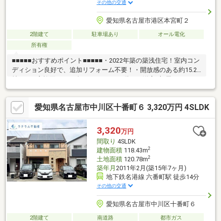
その他の交通
愛知県名古屋市港区本宮町２
2階建て
駐車場あり
オール電化
所有権
■■■■■おすすめポイント■■■■■・2022年築の築浅住宅！室内コン
ディション良好で、追加リフォーム不要！・開放感のある約15.2
帖LDKで家族団らんを楽しめます！・2階には洋室3部屋+トイレを
配置し、家族それぞれのプライベート空間も確保！・床下収納を
含む豊富な収納を確保し、生活感を出さずに暮らせます！・約4帖
愛知県名古屋市中川区十番町６ 3,320万円 4SLDK
の使いやすいロフトは収納や趣味空間として活躍！・プロジェク
ター設備のあるお部屋では映画やスポーツ観戦を大画面で楽しめ
ます！・角地に月採光・通風良好！・全館空調搭載のため、夏の2
3,320
万円
階の暑さや冬の廊下の寒さがなく、エアコンの切り替えや部屋ご
間取り
4SLDK
との温度差ストレスがありません！
2
建物面積
118.43m
2
土地面積
120.78m
築年月
2011年2月(築15年7ヶ月)
地下鉄名港線 六番町駅 徒歩14分
その他の交通
愛知県名古屋市中川区十番町６
2階建て
南道路
都市ガス