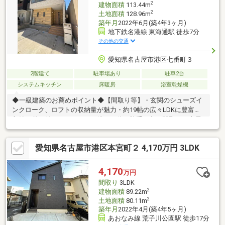
2
建物面積
113.44m
2
土地面積
128.96m
築年月
2022年6月(築4年3ヶ月)
地下鉄名港線 東海通駅 徒歩7分
その他の交通
愛知県名古屋市港区七番町３
2階建て
駐車場あり
駐車2台
システムキッチン
床暖房
浴室乾燥機
◆一級建築のお薦めポイント◆【間取り等】・玄関のシューズイ
ンクローク、ロフトの収納量が魅力・約19帖の広々LDKに豊富な
収納、備え付けカウンターを備えた使い勝手の良い間取り・家電
収納付きで持ち込み不要・洗面室に廊下からとキッチンから両方
からアクセスでき大変便利・ロフトに階段で簡単に登れるのが魅
愛知県名古屋市港区本宮町２ 4,170万円 3LDK
力【環境】・地下鉄名港線『東海通』駅まで徒歩約6分の利便性・
ららぽーと名古屋みなとアクルスまで徒歩約13分は毎日の生活に
大変便利。・中川小学校まで徒歩約6分のため登下校の時間が短く
4,170
万円
済み、お子様の防犯面としても安心※写真は一部生活用品等を画
間取り
3LDK
像編集により見やすく加工しております。
2
建物面積
89.22m
2
土地面積
80.11m
築年月
2022年4月(築4年5ヶ月)
あおなみ線 荒子川公園駅 徒歩17分