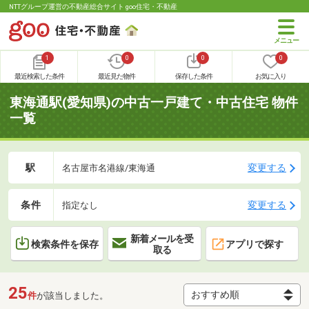
NTTグループ運営の不動産総合サイト goo住宅・不動産
1
0
0
0
最近検索した条件
最近見た物件
保存した条件
お気に入り
東海通駅(愛知県)の中古一戸建て・中古住宅 物件
一覧
駅
変更する
名古屋市名港線/東海通
条件
変更する
指定なし
新着メールを受
検索条件を保存
アプリで探す
取る
25
件
が該当しました。