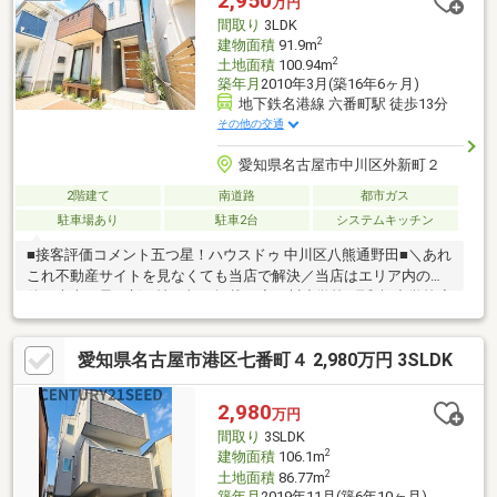
2,950
万円
リアルに体感してみてください。＝＝＝＝＝＝＝＝＝＝＝＝＝＝
間取り
3LDK
＝＝＝＝＝＝＝＝＝＝＝
2
建物面積
91.9m
2
土地面積
100.94m
築年月
2010年3月(築16年6ヶ月)
地下鉄名港線 六番町駅 徒歩13分
その他の交通
愛知県名古屋市中川区外新町２
2階建て
南道路
都市ガス
駐車場あり
駐車2台
システムキッチン
■接客評価コメント五つ星！ハウスドゥ 中川区八熊通野田■＼あれ
これ不動産サイトを見なくても当店で解決／当店はエリア内の物
件の大半を最・新・情・報で掲載！◆玉川小学校/昭和橋中学校◆
駐車スペース 並列2台◆全室フローリング・収納付きの3LDK◆
スーパーやドラッグストアが徒歩約10分圏内◆太陽光パネルあ
愛知県名古屋市港区七番町４ 2,980万円 3SLDK
り！上手く使えば省エネ・節約に◆床暖房◆WIC・収納多数◆
広々とした設計※写真をクリックすると、詳細をご覧いただけま
す。
2,980
万円
間取り
3SLDK
2
建物面積
106.1m
2
土地面積
86.77m
築年月
2019年11月(築6年10ヶ月)