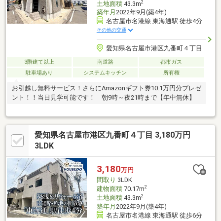
2
土地面積
43.3m
築年月
2022年9月(築4年)
名古屋市名港線 東海通駅 徒歩4分
その他の交通
愛知県名古屋市港区九番町４丁目
3階建て以上
南道路
都市ガス
駐車場あり
システムキッチン
所有権
お引越し無料サービス！さらにAmazonギフト券10.1万円分プレゼ
ント！！当日見学可能です！ 朝9時～夜21時まで【年中無休】
愛知県名古屋市港区九番町４丁目 3,180万円
3LDK
3,180
万円
間取り
3LDK
2
建物面積
70.17m
2
土地面積
43.3m
築年月
2022年9月(築4年)
名古屋市名港線 東海通駅 徒歩6分