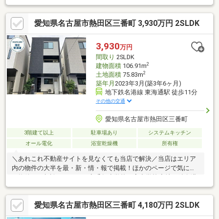
愛知県名古屋市熱田区三番町 3,930万円 2SLDK
3,930
万円
間取り
2SLDK
2
建物面積
106.91m
2
土地面積
75.83m
築年月
2023年3月(築3年6ヶ月)
地下鉄名港線 東海通駅 徒歩11分
その他の交通
愛知県名古屋市熱田区三番町
3階建て以上
駐車場あり
システムキッチン
オール電化
浴室乾燥機
所有権
＼あれこれ不動産サイトを見なくても当店で解決／当店はエリア
内の物件の大半を最・新・情・報で掲載！ほかのページで気にな
る物件もご相談ください。◆千年小学校／宮中学校◆地下鉄名港
線「東海通」駅 徒歩11分◆各居室にWIC有り◆多様な用途で使
用できるサービスルーム付き※写真をクリックすると、詳細をご
愛知県名古屋市熱田区三番町 4,180万円 2SLDK
覧いただけます。＝＝＝＝＝＝＝＝＝＝＝＝＝＝＝＝＝＝＝＝＝
＝＝＝＝《近隣物件も多数ご案内♪》私たちは売り込みません。お