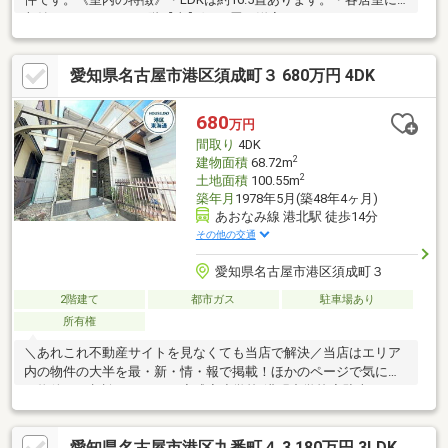
収納があります。・3階【東】側7.0畳の洋室には、ウォークイン
クローゼットが設置されています。・トイレは温水洗浄機能付き
です。・1階と2階にトイレがあります。《リビングメッセー
愛知県名古屋市港区須成町３ 680万円 4DK
ジ》・【西友 熱田三番町店】・・・徒歩5分（約320ｍ）・【セブ
ンイレブン名古屋港七番町店】・・・徒歩8分（約580ｍ）・【五
番町公園】・・・徒歩5分（約380ｍ）・【カワムラ医院】・・・
680
万円
徒歩7分（約500ｍ）・【千年小学校】・・・徒歩8分（約580ｍ）
間取り
4DK
2
建物面積
68.72m
2
土地面積
100.55m
築年月
1978年5月(築48年4ヶ月)
あおなみ線 港北駅 徒歩14分
その他の交通
愛知県名古屋市港区須成町３
2階建て
都市ガス
駐車場あり
所有権
＼あれこれ不動産サイトを見なくても当店で解決／当店はエリア
内の物件の大半を最・新・情・報で掲載！ほかのページで気にな
る物件もご相談ください。◆成章小学校/港明中学校◆駐車スペー
スあり◆充実した周辺環境◆全居室2面採光※写真をクリックする
と、詳細をご覧いただけます。＝＝＝＝＝＝＝＝＝＝＝＝＝＝＝
愛知県名古屋市港区九番町４ 3,180万円 3LDK
＝＝＝＝＝＝＝＝＝＝《リフォームもOK》リラックスしたい浴室