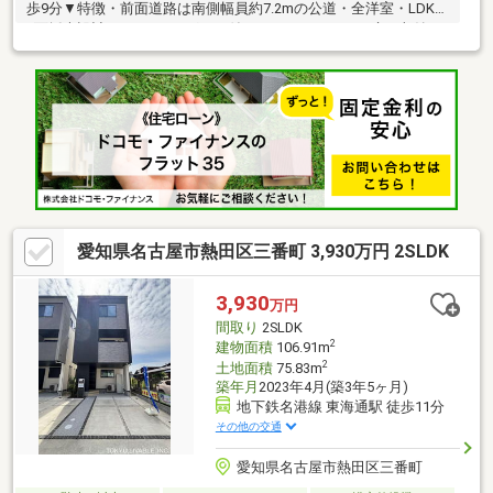
歩9分▼特徴・前面道路は南側幅員約7.2mの公道・全洋室・LDKは
2面採光設計・3口コンログリル付システムキッチン・床下収納や
納戸等の収納有・床の間・仏間付の和室は多用途に活用可能・洋
室2室に面した南向きバルコニー▼設備・追い焚き機能・温水洗浄
便座▼周辺環境・名古屋市立東海小学校 徒歩6分(約450m)・マッ
クスバリュ港十番店 徒歩5分(約400m)・東海公園 徒歩3分(約
170m)■ ご希望の住まい探しをお手伝いします ━━━━━・・・
物件の詳細・ご相談はお気軽にお問い合わせください。
愛知県名古屋市熱田区三番町 3,930万円 2SLDK
3,930
万円
間取り
2SLDK
2
建物面積
106.91m
2
土地面積
75.83m
築年月
2023年4月(築3年5ヶ月)
地下鉄名港線 東海通駅 徒歩11分
その他の交通
愛知県名古屋市熱田区三番町