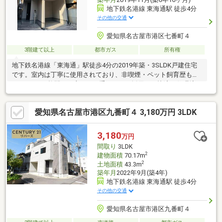
地下鉄名港線 東海通駅 徒歩4分
その他の交通
愛知県名古屋市港区七番町４
3階建て以上
都市ガス
所有権
地下鉄名港線「東海通」駅徒歩4分の2019年築・3SLDK戸建住宅
です。室内は丁寧に使用されており、非喫煙・ペット飼育歴もあ
りません。2枚開きの窓には二重サッシを採用し、快適な住環境に
配慮されています。徒歩5分圏内にはコンビニやドラッグストアが
あり、西友 熱田三番町店（徒歩約9分）、MEGAドン・キホーテ
愛知県名古屋市港区九番町４ 3,180万円 3LDK
UNY 東海通店（徒歩約11分）、ららぽーと名古屋みなとアクルス
（徒歩約15分）も利用可能。毎日のお買い物から休日のお出かけ
まで便利な住環境が魅力です。
3,180
万円
間取り
3LDK
2
建物面積
70.17m
2
土地面積
43.3m
築年月
2022年9月(築4年)
地下鉄名港線 東海通駅 徒歩4分
その他の交通
愛知県名古屋市港区九番町４