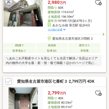
ーキング打ち直し 他■ ご希望の住まい探しをお手伝いします
2,980
万円
━━━━━・・・物件の詳細・ご相談はお気軽にお問い合わせく
間取り
6DK
ださい。
2
建物面積
119.61m
2
土地面積
196.59m
築年月
1979年7月(築47年2ヶ月)
あおなみ線 港北駅 徒歩6分
その他の交通
愛知県名古屋市港区川間町２
2階建て
南道路
都市ガス
駐車場あり
駐車2台
所有権
＼あれこれ不動産サイトを見なくても当店で解決／当店はエリア
内の物件の大半を最・新・情・報で掲載！ほかのページで気にな
る物件もご相談ください。◆正保小学校・港北中学校◆あおなみ
線「港北」駅から徒歩6分◆通勤・通学にも便利◆縁側付きで日
向ぼっこも楽しめます◆南向きのベランダで日当たり良好※写真
愛知県名古屋市港区七番町３ 2,799万円 4DK
をクリックすると、詳細をご覧いただけます。＝＝＝＝＝＝＝＝
＝＝＝＝＝＝＝＝＝＝＝＝＝《失敗しない住宅ローン選び！》豊
富な銀行金利情報を持っていますので、お客様の安心ゆとりのあ
2,799
万円
る資金計画をご提案できます。＝＝＝＝＝＝＝＝＝＝＝＝＝＝＝
間取り
4DK
＝＝＝＝＝＝
2
建物面積
80.35m
2
土地面積
89.31m