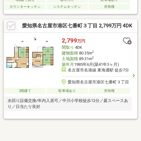
カウンターキッチン
システムキッチン
所有権
愛知県名古屋市港区七番町３丁目 2,799万円 4DK
2,799
万円
間取り
4DK
2
建物面積
80.35m
2
土地面積
89.31m
築年月
1985年6月(築41年3ヶ月)
名古屋市名港線 東海通駅 徒歩7分
愛知県名古屋市港区七番町３丁目
2階建て
駐車場あり
所有権
水回り設備交換/年内入居可／中川小学校徒歩12分／庭スペースあ
り／日当たり良好