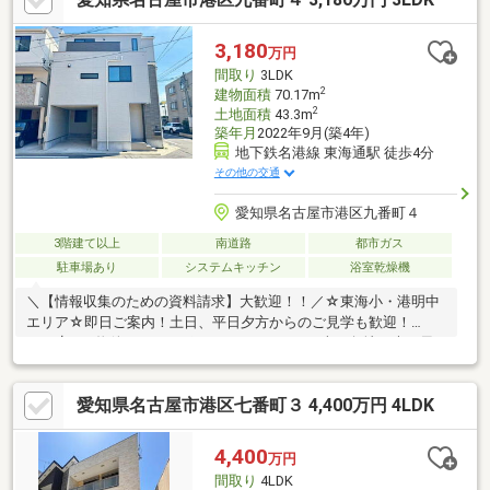
はやっぱり変えたいな、、、そんなあなたの夢を叶えるリフォー
ムも承ります♪＝＝＝＝＝＝＝＝＝＝＝＝＝＝＝＝＝＝＝＝＝＝＝
3,180
万円
＝＝
間取り
3LDK
2
建物面積
70.17m
2
土地面積
43.3m
築年月
2022年9月(築4年)
地下鉄名港線 東海通駅 徒歩4分
その他の交通
愛知県名古屋市港区九番町４
3階建て以上
南道路
都市ガス
駐車場あり
システムキッチン
浴室乾燥機
＼【情報収集のための資料請求】大歓迎！！／☆東海小・港明中
エリア☆即日ご案内！土日、平日夕方からのご見学も歓迎！
┏┓┗■━ 物件おすすめポイント ━・・・・■南西角地、光と風
が心地よく巡る住環境■令和4年9月築の築浅物件■スーパー・薬
局・コンビニ 徒歩7分圏内、生活施設が身近な立地──【“暮らしを
愛知県名古屋市港区七番町３ 4,400万円 4LDK
豊かにする”設備が充実】──＊リビング床暖房 ＊食洗器 ＊浴
室乾燥機 ＊ビルトインガレージ―――【2026年3月リフォーム施
工】【交換】ビルトインコンロ【張替え】全室クロス【その他】
4,400
万円
リペア補修・水回りコーキング打ち直し・ハウスクリーニング 等
間取り
4LDK