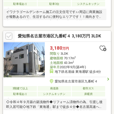
駐車場あり
駐車3台
システムキッチン
イワクラゴールデンホーム施工の注文住宅です♪♪周辺に商業施設
が複数あるので、生活するのに便利なエリアです！！南向きで日
当たり良好。特にリビングの窓が大きく明るい空間になっており
ます♪駐車スペースは３台分あるのでお車が多い世帯、来客が多い
ご家庭にも大変オススメです。外に立水栓を完備しているので休
愛知県名古屋市港区九番町４ 3,180万円 3LDK
日にお車の洗車が出来たり、汚れたものを洗う際に活躍します！
周辺には複数の保育園がある為子育て世帯の方に住みやすい立地
となっております！太陽光や床暖房など設備も充実していて快適
3,180
万円
にお過ごし頂けるお家です。ご質問等ございましたら気軽にお問
間取り
3LDK
合せ下さい。
2
建物面積
70.17m
2
土地面積
43.3m
築年月
2022年9月(築4年)
地下鉄名港線 東海通駅 徒歩4分
愛知県名古屋市港区九番町４
3階建て以上
南道路
都市ガス
駐車場あり
システムキッチン
床暖房
◇令和４年９月築の築浅物件◆リフォーム済物件の為、引渡し後
即入居可能◇地下鉄「東海通」駅まで徒歩４分◆名古屋高速への
アクセス便利◇リビング床暖房・食洗機・浴室暖房乾燥機あり