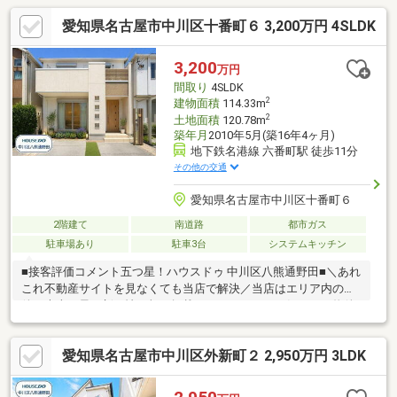
愛知県名古屋市中川区十番町６ 3,200万円 4SLDK
3,200
万円
間取り
4SLDK
2
建物面積
114.33m
2
土地面積
120.78m
築年月
2010年5月(築16年4ヶ月)
地下鉄名港線 六番町駅 徒歩11分
その他の交通
愛知県名古屋市中川区十番町６
2階建て
南道路
都市ガス
駐車場あり
駐車3台
システムキッチン
■接客評価コメント五つ星！ハウスドゥ 中川区八熊通野田■＼あれ
これ不動産サイトを見なくても当店で解決／当店はエリア内の物
件の大半を最・新・情・報で掲載！ほかのページで気になる物件
もご相談ください。◆玉川小学校/昭和橋中学校◆駐車スペース3
台◆全居室6畳以上！納戸あり！◆開放感のある吹き抜け※写真を
愛知県名古屋市中川区外新町２ 2,950万円 3LDK
クリックすると、詳細をご覧いただけます。＝＝＝＝＝＝＝＝＝
＝＝＝＝＝＝＝＝＝＝＝＝＝＝＝＝《ぜひ、現地をご見学してみ
てください》やはり「立地」は重要です。現地見学で「立地」を