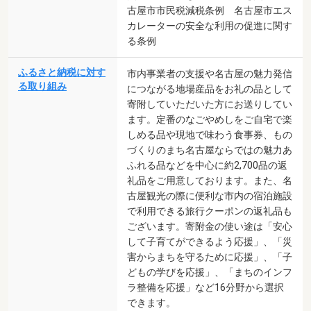
古屋市市民税減税条例 名古屋市エス
カレーターの安全な利用の促進に関す
る条例
ふるさと納税に対す
市内事業者の支援や名古屋の魅力発信
る取り組み
につながる地場産品をお礼の品として
寄附していただいた方にお送りしてい
ます。定番のなごやめしをご自宅で楽
しめる品や現地で味わう食事券、もの
づくりのまち名古屋ならではの魅力あ
ふれる品などを中心に約2,700品の返
礼品をご用意しております。また、名
古屋観光の際に便利な市内の宿泊施設
で利用できる旅行クーポンの返礼品も
ございます。寄附金の使い途は「安心
して子育てができるよう応援」、「災
害からまちを守るために応援」、「子
どもの学びを応援」、「まちのインフ
ラ整備を応援」など16分野から選択
できます。