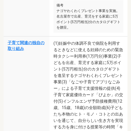
備考
ナゴヤわくわくプレゼント事業を実施。
名古屋市で出産、育児をする家庭に5万
ポイント(5万円相当)分のカタログギフト
を贈呈。
子育て関連の独自の
(1)妊娠中の体調不良で病院を利用す
取り組み
るときなどに使える妊婦のための緊急
時タクシー利用券(1万円分)事業(2)子
どもを出産、育児する家庭に5万ポイ
ント(5万円相当)分のカタログギフト
を進呈するナゴヤわくわくプレゼント
事業(3)「なごや子育てアプリなごみ
ー」による子育て支援情報の提供(4)
子育て家庭優待カード「ぴよか」の交
付(5)インフルエンザ予防接種費用(12
歳、15歳、18歳)の全額助成(6)子ども
たち本物のヒト・モノ・コトとの出あ
いを通じて、自分らしい生き方を実現
する力を身に付ける授業等の時間「キ