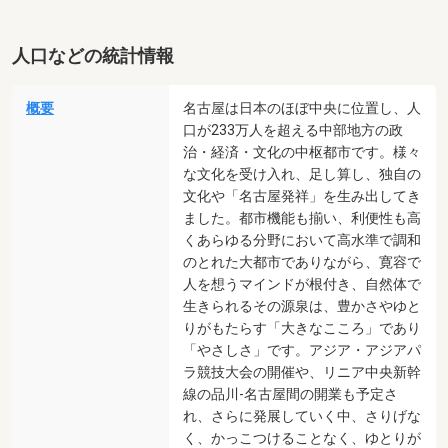
人口などの統計情報
概要
名古屋は日本のほぼ中央に位置し、人
口が233万人を超える中部地方の政
治・経済・文化の中枢都市です。様々
な文化を受け入れ、足し算し、独自の
文化や「名古屋発祥」を生み出してき
ました。都市機能も揃い、利便性も高
くあらゆる分野において高水準で調和
のとれた大都市でありながら、寛容で
人を想うマインドが根付き、自然体で
生きられるその源泉は、豊かさやゆと
りがもたらす「大きなこころ」であり
「やさしさ」です。アジア・アジアパ
ラ競技大会の開催や、リニア中央新幹
線の品川-名古屋間の開業も予定さ
れ、さらに発展していく中、さりげな
く、かっこつけることなく、ゆとりが