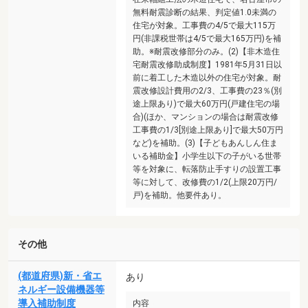
無料耐震診断の結果、判定値1.0未満の
住宅が対象。工事費の4/5で最大115万
円(非課税世帯は4/5で最大165万円)を補
助。※耐震改修部分のみ。(2)【非木造住
宅耐震改修助成制度】1981年5月31日以
前に着工した木造以外の住宅が対象。耐
震改修設計費用の2/3、工事費の23％(別
途上限あり)で最大60万円(戸建住宅の場
合)(ほか、マンションの場合は耐震改修
工事費の1/3[別途上限あり]で最大50万円
など)を補助。(3)【子どもあんしん住ま
いる補助金】小学生以下の子がいる世帯
等を対象に、転落防止手すりの設置工事
等に対して、改修費の1/2(上限20万円/
戸)を補助。他要件あり。
その他
(都道府県)新・省エ
あり
ネルギー設備機器等
導入補助制度
内容