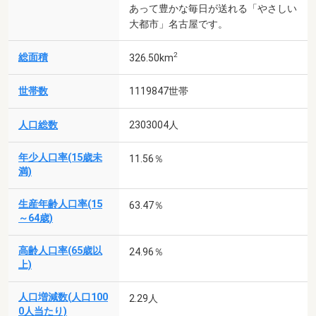
あって豊かな毎日が送れる「やさしい
大都市」名古屋です。
2
総面積
326.50km
世帯数
1119847世帯
人口総数
2303004人
年少人口率(15歳未
11.56％
満)
生産年齢人口率(15
63.47％
～64歳)
高齢人口率(65歳以
24.96％
上)
人口増減数(人口100
2.29人
0人当たり)