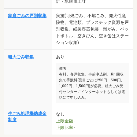
計・水銀血圧計
家庭ごみの戸別収集
実施(可燃ごみ、不燃ごみ、発火性危
険物、電池類、プラスチック資源を戸
別収集。紙製容器包装・雑がみ、ペッ
トボトル、空きびん、空き缶はステー
ション収集)
粗大ごみ収集
あり
備考
有料。各戸収集。事前申込制。月1回収
集で手数料(品目ごとに250円、500円、
1,000円、1,500円)が必要。粗大ごみ受
付センターにインターネットもしくは電
話にて申し込み。
生ごみ処理機助成金
なし
制度
上限金額
-
上限比率
-