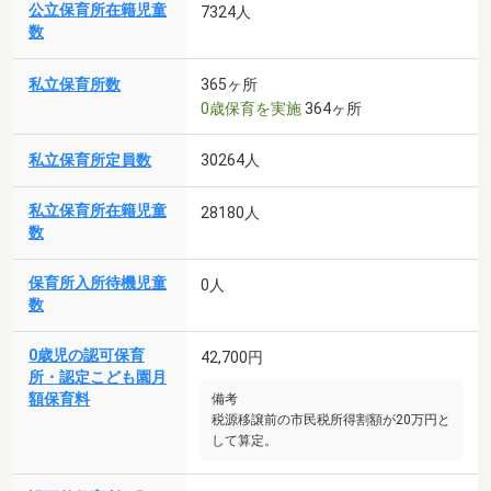
公立保育所在籍児童
7324人
数
私立保育所数
365ヶ所
0歳保育を実施
364ヶ所
私立保育所定員数
30264人
私立保育所在籍児童
28180人
数
保育所入所待機児童
0人
数
0歳児の認可保育
42,700円
所・認定こども園月
額保育料
備考
税源移譲前の市民税所得割額が20万円と
して算定。