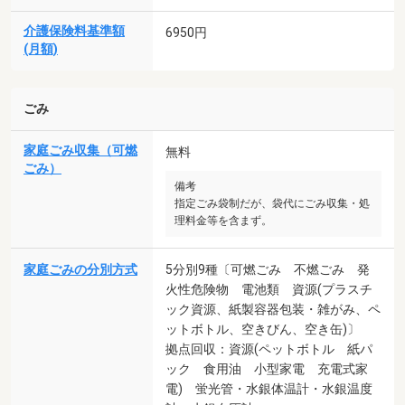
介護保険料基準額
6950円
(月額)
ごみ
家庭ごみ収集（可燃
無料
ごみ）
備考
指定ごみ袋制だが、袋代にごみ収集・処
理料金等を含まず。
家庭ごみの分別方式
5分別9種〔可燃ごみ 不燃ごみ 発
火性危険物 電池類 資源(プラスチ
ック資源、紙製容器包装・雑がみ、ペ
ットボトル、空きびん、空き缶)〕
拠点回収：資源(ペットボトル 紙パ
ック 食用油 小型家電 充電式家
電) 蛍光管・水銀体温計・水銀温度