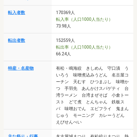
転入者数
170369人
転入率（人口1000人当たり）
73.98人
転出者数
152559人
転出率（人口1000人当たり）
66.24人
特産・名産物
有松・鳴海絞 きしめん 守口漬 う
いろう 味噌煮込みうどん 名古屋コ
ーチン 天むす ひつまぶし 味噌か
つ 手羽先 あんかけスパゲティ 台
湾ラーメン 台湾まぜそば 小倉トー
スト どて煮 とんちゃん 鉄板ス
パ 味噌おでん エビフライ 鬼まん
じゅう モーニング カレーうどん
えびせんべい
主な祭り・行事
名古屋城まつり 有松絞りまつり 熱