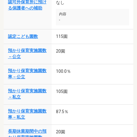
認可外保育所に預け
なし
る保護者への補助
内容
-
認定こども園数
115園
預かり保育実施園数
20園
－公立
預かり保育実施園数
100.0％
率－公立
預かり保育実施園数
105園
－私立
預かり保育実施園数
87.5％
率－私立
長期休業期間中の預
20園