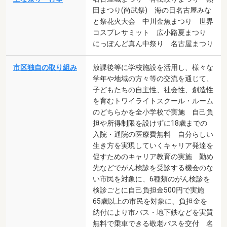
田まつり(尚武祭) 海の日名古屋みな
と祭花火大会 中川金魚まつり 世界
コスプレサミット 広小路夏まつり
にっぽんど真ん中祭り 名古屋まつり
市区独自の取り組み
放課後等に学校施設を活用し、様々な
学年や地域の方々等の交流を通じて、
子どもたちの自主性、社会性、創造性
を育むトワイライトスクール・ルーム
のどちらかを全小学校で実施 自己負
担や所得制限を設けずに18歳までの
入院・通院の医療費無料 自分らしい
生き方を実現していくキャリア発達を
促すためのキャリア教育の実施 勤め
先などでがん検診を受診する機会のな
い市民を対象に、6種類のがん検診を
検診ごとに自己負担金500円で実施
65歳以上の市民を対象に、負担金を
納付により市バス・地下鉄などを実質
無料で乗車できる敬老パスを交付 名