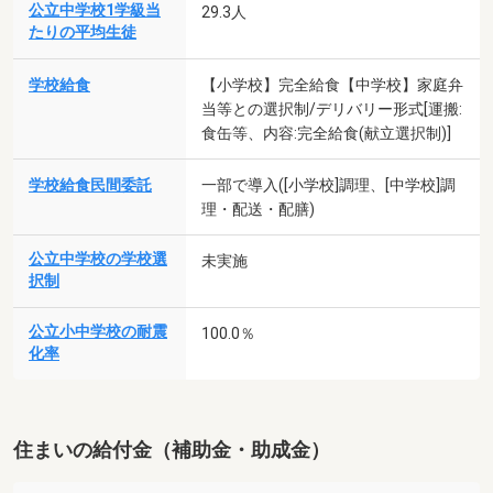
公立中学校1学級当
29.3人
たりの平均生徒
学校給食
【小学校】完全給食【中学校】家庭弁
当等との選択制/デリバリー形式[運搬:
食缶等、内容:完全給食(献立選択制)]
学校給食民間委託
一部で導入([小学校]調理、[中学校]調
理・配送・配膳)
公立中学校の学校選
未実施
択制
公立小中学校の耐震
100.0％
化率
住まいの給付金（補助金・助成金）