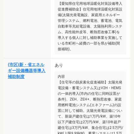
【愛知県住宅用地球温暖化対策設備導入
促進費補助金】住宅用地球温暖化対策設
備(太陽光発電施設、家庭用エネルギー
管理システム、燃料電池、蓄電池、電気
自動車等充給電設備、太陽熱利用システ
ム、高性能外皮等、断熱窓改修工事)を
導入する個人に対し補助事業を実施して
いる市町村へ経費の一部を県が補助(間
接補助)。
(市区)新・省エネル
あり
ギー設備機器等導入
補助制度
内容
【住宅等の脱炭素化促進補助】太陽光発
電設備・蓄電システム又はV2H・HEMS
の一体的導入(市内の住宅に同時設置が
条件)、ZEH、ZEH+、断熱窓改修、家庭
用燃料電池システム(エネファーム)の設
置に対して補助。太陽光発電設備につい
て、新築戸建住宅は1万円/kW、築10年
以下戸建住宅は2万円/kW、築10年超戸
建住宅は3万円/kW、集合住宅は2.5万円/
kW(上限9.99kW)。蓄電システムは1.5万