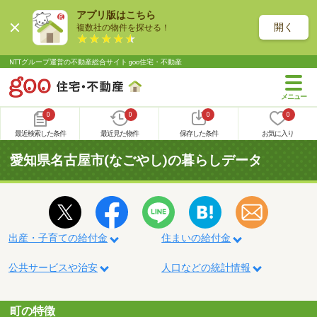
アプリ版はこちら
開く
複数社の物件を探せる！
NTTグループ運営の不動産総合サイト goo住宅・不動産
0
0
0
0
最近検索した条件
最近見た物件
保存した条件
お気に入り
愛知県名古屋市(なごやし)の暮らしデータ
出産・子育ての給付金
住まいの給付金
公共サービスや治安
人口などの統計情報
町の特徴