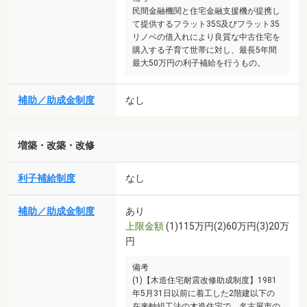
民間金融機関と住宅金融支援機が提携し
て提供するフラット35S及びフラット35
リノベの借入れにより良質な中古住宅を
購入する子育て世帯に対し、最長5年間
最大50万円の利子補給を行うもの。
補助／助成金制度
なし
増築・改築・改修
利子補給制度
なし
補助／助成金制度
あり
上限金額
(1)115万円(2)60万円(3)20万
円
備考
(1)【木造住宅耐震改修助成制度】1981
年5月31日以前に着工した2階建以下の
在来軸組工法の木造住宅で、名古屋市の