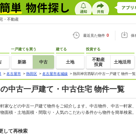
住宅・不動産
0
最近見た物件
保
一戸建てを買う
建てる
投資する
不動産
古
新築
中古
土地
土地活用
投資
県
>
名古屋市
>
熱田区
>
名古屋市名城線
>
熱田神宮西駅の中古一戸建て 物件一覧
)の中古一戸建て・中古住宅 物件一覧
古一軒家などの中古一戸建て物件をご紹介します。中古物件、中古一軒家
建物面積・土地面積・間取り・人気のこだわり条件から物件を簡単検索。
更して再検索