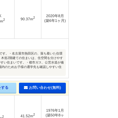
K
2020年8月
2
90.37m
2
(築6年1ヶ月)
7m
地です。・名古屋市熱田区の、落ち着いた住環
。・木造2階建ての住まいは、住空間を分けやす
やすい住まいです。・都市ガス、公営水道が備
分圏内のためお子様の通学先も確認しやすい住
をする
お問い合わせ(無料)
1976年1月
2
(築50年8ヶ
41.52m
2
m