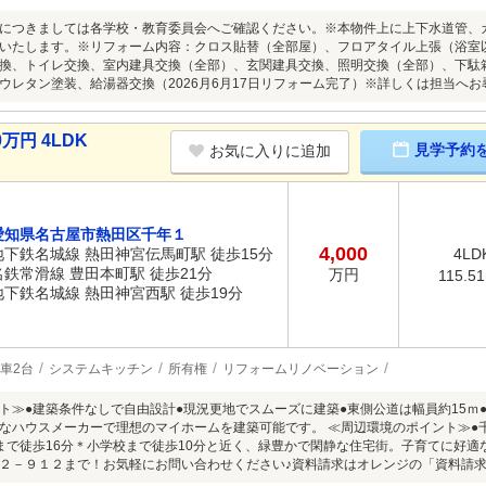
につきましては各学校・教育委員会へご確認ください。※本物件上に上下水道管、
いたします。※リフォーム内容：クロス貼替（全部屋）、フロアタイル上張（浴室
換、トイレ交換、室内建具交換（全部）、玄関建具交換、照明交換（全部）、下駄
ウレタン塗装、給湯器交換（2026月6月17日リフォーム完了）※詳しくは担当へ
万円 4LDK
見学予約
お気に入りに追加
愛知県名古屋市熱田区千年１
4,000
地下鉄名城線 熱田神宮伝馬町駅 徒歩15分
4LD
名鉄常滑線 豊田本町駅 徒歩21分
万円
115.5
地下鉄名城線 熱田神宮西駅 徒歩19分
車2台
システムキッチン
所有権
リフォームリノベーション
ト≫●建築条件なしで自由設計●現況更地でスムーズに建築●東側公道は幅員約15ｍ
なハウスメーカーで理想のマイホームを建築可能です。 ≪周辺環境のポイント≫●千
まで徒歩16分＊小学校まで徒歩10分と近く、緑豊かで閑静な住宅街。子育てに好
２－９１２まで！お気軽にお問い合わせください♪資料請求はオレンジの「資料請