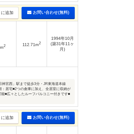
お問い合わせ(無料)
りに追加
1994年10月
2
(築31年11ヶ
112.71m
2
7m
月)
田神宮西」駅まで徒歩3分・JR東海道本線
5階：居宅■2つの倉庫に加え、全居室に収納が
可能■広々としたルーフバルコニー付きです■
お問い合わせ(無料)
りに追加