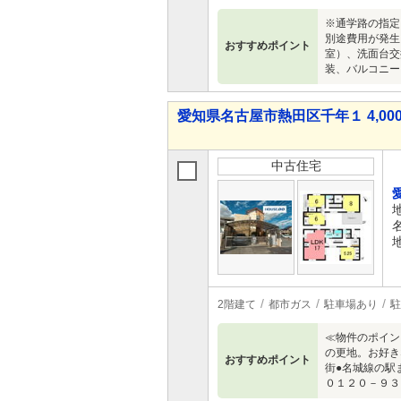
※通学路の指定
別途費用が発生
おすすめポイント
室）、洗面台交
装、バルコニー
愛知県名古屋市熱田区千年１ 4,000
中古住宅
2階建て
都市ガス
駐車場あり
駐
≪物件のポイン
の更地。お好き
おすすめポイント
街●名城線の駅
０１２０－９３