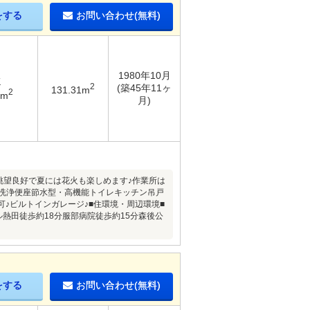
をする
お問い合わせ(無料)
1980年10月
K
2
(築45年11ヶ
131.31m
2
1m
月)
眺望良好で夏には花火も楽しめます♪作業所は
水洗浄便座節水型・高機能トイレキッチン吊戸
可♪ビルトインガレージ♪■住環境・周辺環境■
熱田徒歩約18分服部病院徒歩約15分森後公
をする
お問い合わせ(無料)