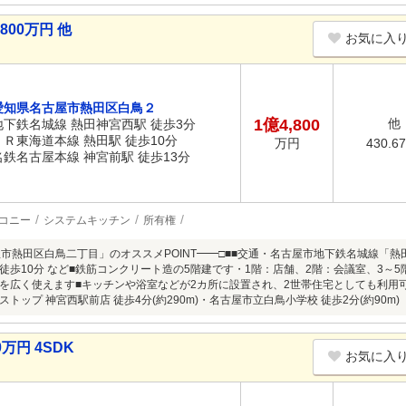
800万円 他
お気に入
愛知県名古屋市熱田区白鳥２
1億4,800
他
地下鉄名城線 熱田神宮西駅 徒歩3分
ＪＲ東海道本線 熱田駅 徒歩10分
430.6
万円
名鉄名古屋本線 神宮前駅 徒歩13分
コニー
システムキッチン
所有権
屋市熱田区白鳥二丁目」のオススメPOINT━━□■■交通・名古屋市地下鉄名城線「熱
徒歩10分 など■鉄筋コンクリート造の5階建です・1階：店舗、2階：会議室、3～
を広く使えます■キッチンや浴室などが2カ所に設置され、2世帯住宅としても利用
トップ 神宮西駅前店 徒歩4分(約290m)・名古屋市立白鳥小学校 徒歩2分(約90m)
万円 4SDK
お気に入