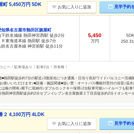
5,450万円 5DK
見学予約
お気に入りに追加
愛知県名古屋市熱田区旗屋町
5,450
地下鉄名城線 熱田神宮西駅 徒歩2分
5D
ＪＲ東海道本線 熱田駅 徒歩7分
万円
250.3
名鉄名古屋本線 神宮前駅 徒歩11分
コニー
駐車場あり
駐車2台
所有権
徴■熱田駅徒歩約7分の駅近♪3面採光につき通風・日当り良好ワイドバルコニー完備
お使いいただけます♪■設備・施設関連■追い焚・オートバス機能付窓付の浴室♪温
には板の間有♪廊下に収納付♪ダブルロックキー採用♪2台駐車可能♪ハイルーフも駐車
分熱田神宮西駅徒歩約2分セブンイレブン名古屋旗屋２丁目店徒歩約2分イオンモール
4,100万円 4LDK
見学予約
お気に入りに追加