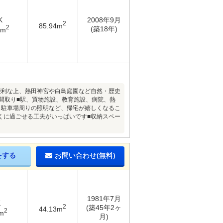
K
2008年9月
2
85.94m
2
(築18年)
3m
便利な上、熱田神宮や白鳥庭園など自然・歴史
間取り■駅、買物施設、教育施設、病院、熱
・駐車場周りの照明など、帰宅が嬉しくなるこ
くに過ごせる工夫がいっぱいです■収納スペー
をする
お問い合わせ(無料)
1981年7月
K
2
(築45年2ヶ
44.13m
2
m
月)