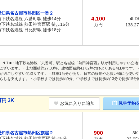
愛知県名古屋市熱田区一番２
4,100
地下鉄名港線 六番町駅 徒歩14分
4LD
地下鉄名城線 熱田神宮西駅 徒歩15分
万円
138.2
地下鉄名港線 日比野駅 徒歩18分
ＩＮＴ■・地下鉄名港線「六番町」駅と名城線「熱田神宮西」駅が利用しやすい立
ございます。・土地面積約27.33坪、建物面積約41.82坪のゆとりある4LDKです
が過ごしやすい間取りです。・駐車1台分があり、日常の移動やお買い物にも使い
らしを支えます。・小学校までは徒歩約9分、中学校までは徒歩約13分で徒歩15
円 3K
見学予約
お気に入りに追加
900
愛知県名古屋市熱田区旗屋２
3K
地下鉄名城線 熱田神宮西駅 徒歩5分
万円
33.05