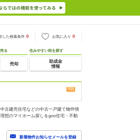
0
0
存した検索条件
お気に入り
売る
住みやすい街を探す
助成金
売却
情報
、中古建売住宅などの中古一戸建て物件情
理想のマイホーム探しをgoo住宅・不動