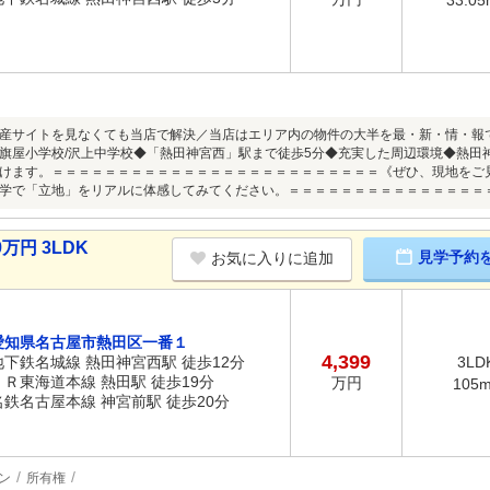
産サイトを見なくても当店で解決／当店はエリア内の物件の大半を最・新・情・報
旗屋小学校/沢上中学校◆「熱田神宮西」駅まで徒歩5分◆充実した周辺環境◆熱田
けます。＝＝＝＝＝＝＝＝＝＝＝＝＝＝＝＝＝＝＝＝＝＝＝＝＝《ぜひ、現地をご
学で「立地」をリアルに体感してみてください。＝＝＝＝＝＝＝＝＝＝＝＝＝＝＝
万円 3LDK
見学予約
お気に入りに追加
愛知県名古屋市熱田区一番１
4,399
地下鉄名城線 熱田神宮西駅 徒歩12分
3LD
ＪＲ東海道本線 熱田駅 徒歩19分
万円
105
名鉄名古屋本線 神宮前駅 徒歩20分
ン
所有権