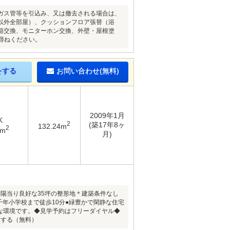
ガス管等を引込み、又は撤去される場合は、
以外全部屋）、クッションフロア張替（浴
箱交換、モニターホン交換、外壁・屋根塗
お尋ねください。
をする
お問い合わせ(無料)
2009年1月
K
2
(築17年8ヶ
132.24m
2
1m
月)
●陽当り良好な35坪の整形地＊建築条件なし
年小学校まで徒歩10分●緑豊かで閑静な住宅
適な環境です。◆見学予約はフリーダイヤル◆
求する（無料）