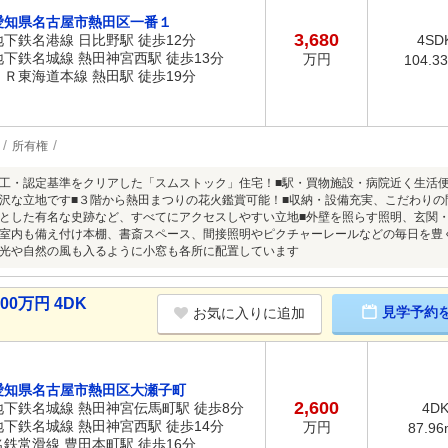
愛知県名古屋市熱田区一番１
3,680
地下鉄名港線 日比野駅 徒歩12分
4SD
地下鉄名城線 熱田神宮西駅 徒歩13分
万円
104.3
ＪＲ東海道本線 熱田駅 徒歩19分
所有権
工・認定基準をクリアした「スムストック」住宅！■駅・買物施設・病院近く生活
沢な立地です■３階から熱田まつりの花火鑑賞可能！■収納・設備充実、こだわりの
とした有名な史跡など、すべてにアクセスしやすい立地■外壁を照らす照明、玄関
室内も備え付け本棚、書斎スペース、間接照明やピクチャーレールなどの毎日を豊
光や自然の風も入るように小窓も各所に配置しています
0万円 4DK
見学予約
お気に入りに追加
愛知県名古屋市熱田区大瀬子町
2,600
地下鉄名城線 熱田神宮伝馬町駅 徒歩8分
4D
地下鉄名城線 熱田神宮西駅 徒歩14分
万円
87.96
名鉄常滑線 豊田本町駅 徒歩16分