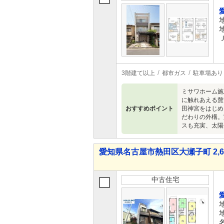
3階建て以上
都市ガス
駐車場あり
ミサワホーム施
に触れあえる贅
おすすめポイント
田神宮をはじめ
だわりの外構。
スも充実、太陽
愛知県名古屋市熱田区大瀬子町 2,60
中古住宅