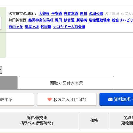
名古屋市名城線：
大曽根
平安通
志賀本通
黒川
名城公園
名古屋城
久屋大
熱田神宮西
熱田神宮伝馬町
堀田
妙音通
新瑞橋
瑞穂運動場東
総合リハビ
自由ヶ丘
茶屋ヶ坂
砂田橋
ナゴヤドーム前矢田
間取り図付き表示
お気に入りに追加
資料請求
所在地/交通
間取
価格
（駅/バス 所要時間）
建物面