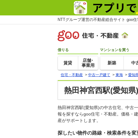
NTTグループ運営の不動産総合サイト goo
借りる
マンションを買う
店舗･
賃貸
新築
中
事業用
住宅・不動産
>
中古一戸建て
>
東海
>
愛知
熱田神宮西駅(愛知県
熱田神宮西駅(愛知県)の中古住宅、中
報を探すならgoo住宅・不動産。価格・
産がサポートします。
探したい物件の路線・検索条件を変