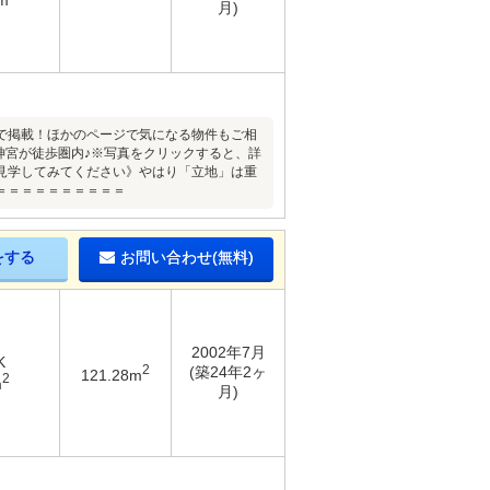
月)
で掲載！ほかのページで気になる物件もご相
神宮が徒歩圏内♪※写真をクリックすると、詳
見学してみてください》やはり「立地」は重
＝＝＝＝＝＝＝＝＝＝
をする
お問い合わせ(無料)
2002年7月
K
2
(築24年2ヶ
121.28m
2
m
月)