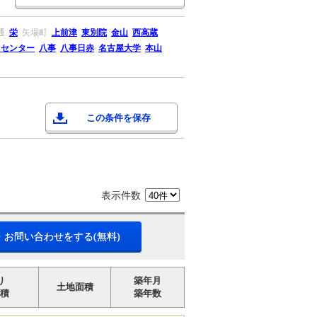
通
栄
矢場町
上前津
東別院
金山
西高蔵
リセンター
八事
八事日赤
名古屋大学
本山
この条件を保存
表示件数
・お問い合わせをする(無料)
り
築年月
土地面積
積
築年数