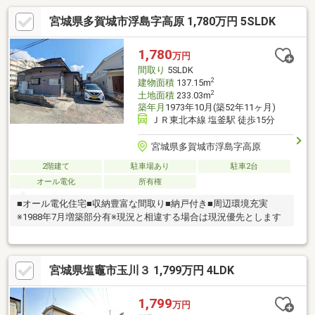
環境》＊多賀城市立天真小学校 徒歩15分(1205ｍ)＊多賀城市立
宮城県多賀城市浮島字高原 1,780万円 5SLDK
多賀城中学校 徒歩17分(1344ｍ)《生活環境》＊ミラックマツヤ
PLUS+多賀城店 徒歩9分(675ｍ)＊ファミリーマート 多賀城笠神
店 徒歩9分(679ｍ)＊坂総合クリニック 徒歩13分(1003ｍ)＊ヨ
1,780
万円
ークベニマル塩釜店 車で5分(1743ｍ)
間取り
5SLDK
2
建物面積
137.15m
2
土地面積
233.03m
築年月
1973年10月(築52年11ヶ月)
ＪＲ東北本線 塩釜駅 徒歩15分
宮城県多賀城市浮島字高原
2階建て
駐車場あり
駐車2台
オール電化
所有権
■オール電化住宅■収納豊富な間取り■納戸付き■周辺環境充実
※1988年7月増築部分有※現況と相違する場合は現況優先とします
宮城県塩竈市玉川３ 1,799万円 4LDK
1,799
万円