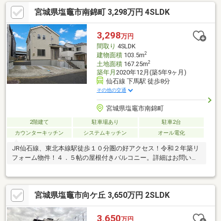
宮城県塩竈市南錦町 3,298万円 4SLDK
3,298
万円
間取り
4SLDK
2
建物面積
103.5m
2
土地面積
167.25m
築年月
2020年12月(築5年9ヶ月)
仙石線 下馬駅 徒歩8分
その他の交通
宮城県塩竈市南錦町
2階建て
駐車場あり
駐車2台
カウンターキッチン
システムキッチン
オール電化
JR仙石線、東北本線駅徒歩１０分圏の好アクセス！令和２年築リ
フォーム物件！４．５帖の屋根付きバルコニー。詳細はお問い合
わせくださいませ！
宮城県塩竈市向ケ丘 3,650万円 2SLDK
3,650
万円