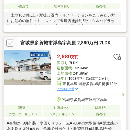
2階建て
駐車場あり
所有権
・土地100坪以上・駅徒歩圏内・リノベーションを楽しみたい方
にお勧めの物件・ミニストップ玉川店徒歩約5分・ツルハドラッグ
塩釜白菊町店徒歩約5分・再建不可・現況優先
宮城県多賀城市浮島字高原 2,880万円 7LDK
2,880
万円
間取り
7LDK
2
建物面積
162.84m
2
土地面積
241.89m
築年月
1993年7月(築33年2ヶ月)
東北本線 国府多賀城駅 徒歩12分
その他の交通
宮城県多賀城市浮島字高原
2階建て
駐車場あり
駐車3台
カウンターキッチン
システムキッチン
所有権
■令和2年8月外装・水回りリフォーム■7LDKの大型住宅■開放感が
ある吹き抜け■高台、角地で日当たり・眺望良好■駐車場3台分