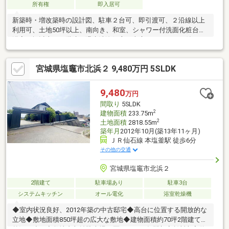
所有権
即入居可
新築時・増改築時の設計図、駐車２台可、即引渡可、２沿線以上
利用可、土地50坪以上、南向き、和室、シャワー付洗面化粧台、
浴室１坪以上、２階建、温水洗浄便座、南庭、ＴＶモニタ付イン
ターホン、全居室６畳以上
宮城県塩竈市北浜２ 9,480万円 5SLDK
9,480
万円
間取り
5SLDK
2
建物面積
233.75m
2
土地面積
2818.55m
築年月
2012年10月(築13年11ヶ月)
ＪＲ仙石線 本塩釜駅 徒歩6分
その他の交通
宮城県塩竈市北浜２
2階建て
駐車場あり
駐車3台
システムキッチン
オール電化
浴室乾燥機
◆室内状況良好、2012年築の中古邸宅◆高台に位置する開放的な
立地◆敷地面積850坪超の広大な敷地◆建物面積約70坪2階建ての