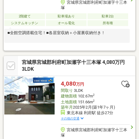
宮城県宮城郡利府町加瀬字十三本
塚
2階建て
駐車場あり
駐車2台
システムキッチン
オール電化
所有権
■全館空調搭載住宅！■各居室収納＋小屋裏収納付き！
宮城県宮城郡利府町加瀬字十三本塚 4,080万円
3LDK
4,080
万円
間取り
3LDK
2
建物面積
102.67m
2
土地面積
151.66m
築年月
2025年2月(築1年7ヶ月)
東北本線 利府駅 徒歩27分
その他の交通
宮城県宮城郡利府町加瀬字十三本
塚