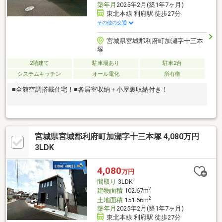
築年月
2025年2月(築1年7ヶ月)
東北本線 利府駅 徒歩27分
その他の交通
宮城県宮城郡利府町加瀬字十三本
塚
2階建て
駐車場あり
駐車2台
システムキッチン
オール電化
所有権
■全館空調搭載住宅！■各居室収納＋小屋裏収納付き！
宮城県宮城郡利府町加瀬字十三本塚 4,080万円
3LDK
4,080
万円
間取り
3LDK
2
建物面積
102.67m
2
土地面積
151.66m
築年月
2025年2月(築1年7ヶ月)
東北本線 利府駅 徒歩27分