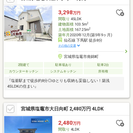
3,298
万円
間取り
4SLDK
2
建物面積
103.5m
2
土地面積
167.25m
築年月
2020年12月(築5年9ヶ月)
仙石線 下馬駅 徒歩8分
その他の交通
宮城県塩竈市南錦町
2階建て
駐車場あり
駐車2台
カウンターキッチン
システムキッチン
所有権
『塩釜駅まで徒歩約8分◎ゆとりも収納も妥協しない！築浅
4SLDKの住まい』
宮城県塩竈市大日向町 2,480万円 4LDK
2,480
万円
間取り
4LDK