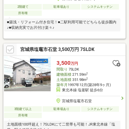
2階建て
駐車場あり
システムキッチン
所有権
■築浅・リフォーム付き住宅！■二駅利用可能でどちらも徒歩圏内
♪■収納充実でお片付け楽々♪
宮城県塩竈市石堂 3,500万円 7SLDK
3,500
万円
間取り
7SLDK
2
建物面積
271.59m
2
土地面積
351.98m
築年月
1997年12月(築28年9ヶ月)
東北本線 塩釜駅 徒歩6分
宮城県塩竈市石堂
3階建て以上
駐車場あり
システムキッチン
所有権
土地面積100坪超え！7SLDKにて二世帯も可能！JR東北本線「塩