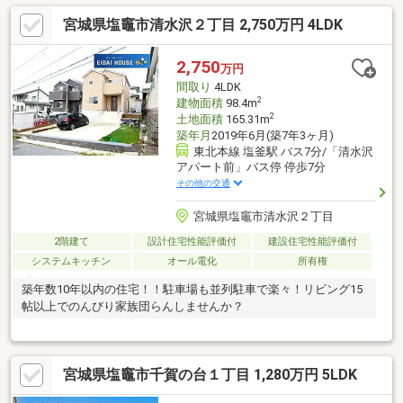
宮城県塩竈市清水沢２丁目 2,750万円 4LDK
2,750
万円
間取り
4LDK
2
建物面積
98.4m
2
土地面積
165.31m
築年月
2019年6月(築7年3ヶ月)
東北本線 塩釜駅 バス7分/「清水沢
アパート前」バス停 停歩7分
その他の交通
宮城県塩竈市清水沢２丁目
2階建て
設計住宅性能評価付
建設住宅性能評価付
システムキッチン
オール電化
所有権
築年数10年以内の住宅！！駐車場も並列駐車で楽々！リビング15
帖以上でのんびり家族団らんしませんか？
宮城県塩竈市千賀の台１丁目 1,280万円 5LDK