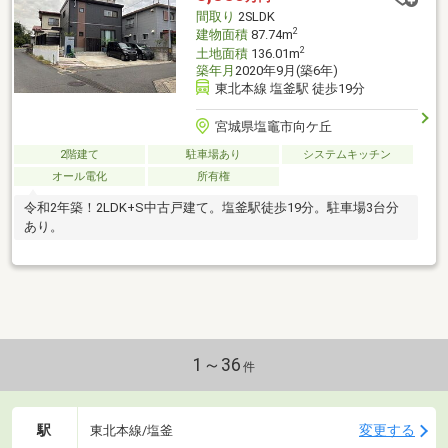
間取り
2SLDK
2
建物面積
87.74m
2
土地面積
136.01m
築年月
2020年9月(築6年)
東北本線 塩釜駅 徒歩19分
宮城県塩竈市向ケ丘
2階建て
駐車場あり
システムキッチン
オール電化
所有権
令和2年築！2LDK+S中古戸建て。塩釜駅徒歩19分。駐車場3台分
あり。
1～36
件
駅
変更する
東北本線/塩釜