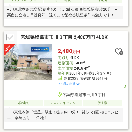
システムキッチン
オール電化
床暖房
■JR東北本線 塩釜駅 徒歩10分！JR仙石線 西塩釜駅 徒歩20分！■
高台に立地し日照良好！遠くまで望める眺望条件も魅力です！
■H24年築の積水ハウス施工建物！人気の平屋建！三方角地！■オ
ール電化仕様！多彩に活用可能な別棟物置もあり。■駐車場はら
くらく10台以上が可能な魅力の敷地条件です。
宮城県塩竈市玉川３丁目 2,480万円 4LDK
2,480
万円
間取り
4LDK
2
建物面積
140m
2
土地面積
240.87m
築年月
2001年6月(築25年3ヶ月)
東北本線 塩釜駅 徒歩13分
その他の交通
宮城県塩竈市玉川３丁目
2階建て
システムキッチン
所有権
□JR東北本線『塩釜』駅まで徒歩約13分！□徒歩5分圏内にコンビ
ニ、薬局あり！□角地！