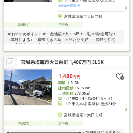
ＪＲ東北本線 塩釜駅 徒歩20分
その他の交通
宮城県塩竈市大日向町
2階建て
所有権
☆おすすめポイント☆・敷地広々約135坪！・駐車場6台可能！
（車種による）・南東向きの為、日当たり良好！・閑静な住宅
街！宮城県・仙台市を中心に県内に根付いた強力なネットワーク
体制で、お客様の「売りたい」「買いたい」を住まい選びのプロ
フェッショナルが全力でサポートさせていただきます！
宮城県塩竈市大日向町 1,480万円 3LDK
1,480
万円
間取り
3LDK
2
建物面積
151.53m
2
土地面積
273.06m
築年月
1992年4月(築34年5ヶ月)
ＪＲ東北本線 塩釜駅 徒歩21分
宮城県塩竈市大日向町
2階建て
所有権
■━━━━━━━━━━━━━━━━━━■・東側道路に面するた