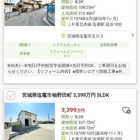
間取り
4LDK
2
建物面積
108.25m
2
土地面積
313.48m
築年月
1974年2月(築52年7ヶ月)
ＪＲ東北本線 塩釜駅 徒歩10分
宮城県塩竈市玉川３
2階建て
システムキッチン
浴室乾燥機
リフォームリノベーシ
所有権
ョン
8/6(木)～8/9(日)予約制見学会開催※当日予約OK。ご希望日をお知
らせください。【リフォーム内容】●標準シロアリ防除工事●外
構・外装植栽剪定、駐車場拡張●水回りシステムキッチン交換、
ユニットバス交換、トイレ交換、洗面化粧台交換●内装床材一部
上張り、クロス張替え●その他設備給湯器交換、インターホン設
宮城県塩竈市袖野田町 3,399万円 5LDK
置、火災警報器設置、照明器具交換【おすすめポイント】・雨漏
り、構造上主要な部分の欠陥や・腐食、給排水管の故障や漏水に
ついてお引渡しより２年間保証・シロアリ防除工事施工後5年間保
3,399
万円
証・お客様に合わせたローンの組み方や金融機関をご提案
間取り
5LDK
2
建物面積
337.72m
2
土地面積
499.72m
築年月
1975年10月(築50年11ヶ月)
ＪＲ東北本線 塩釜駅 徒歩10分