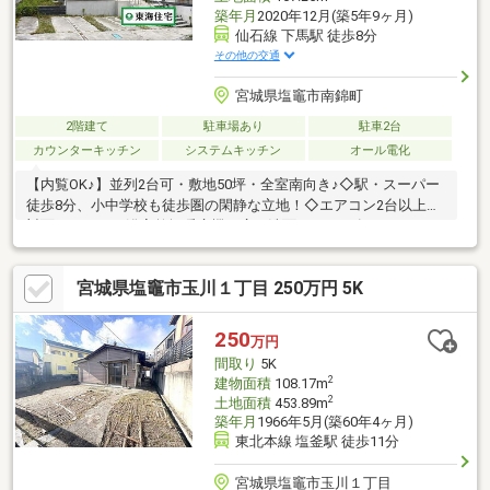
築年月
2020年12月(築5年9ヶ月)
仙石線 下馬駅 徒歩8分
その他の交通
宮城県塩竈市南錦町
2階建て
駐車場あり
駐車2台
カウンターキッチン
システムキッチン
オール電化
【内覧OK♪】並列2台可・敷地50坪・全室南向き♪◇駅・スーパー
徒歩8分、小中学校も徒歩圏の閑静な立地！◇エアコン2台以上、
対面キッチン、浴室乾燥暖房機、広々洗面スペース有り！
宮城県塩竈市玉川１丁目 250万円 5K
250
万円
間取り
5K
2
建物面積
108.17m
2
土地面積
453.89m
築年月
1966年5月(築60年4ヶ月)
東北本線 塩釜駅 徒歩11分
宮城県塩竈市玉川１丁目