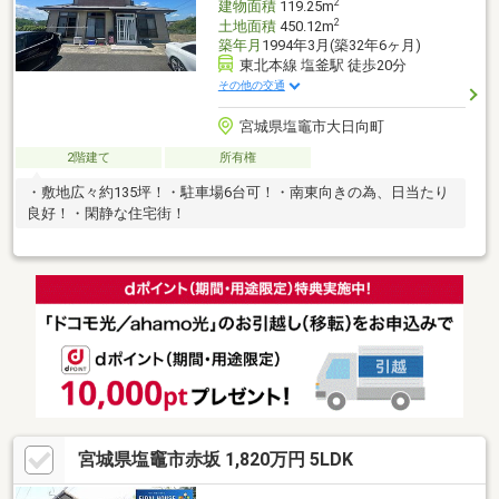
2
建物面積
119.25m
2
土地面積
450.12m
築年月
1994年3月(築32年6ヶ月)
東北本線 塩釜駅 徒歩20分
その他の交通
宮城県塩竈市大日向町
2階建て
所有権
・敷地広々約135坪！・駐車場6台可！・南東向きの為、日当たり
良好！・閑静な住宅街！
宮城県塩竈市赤坂 1,820万円 5LDK