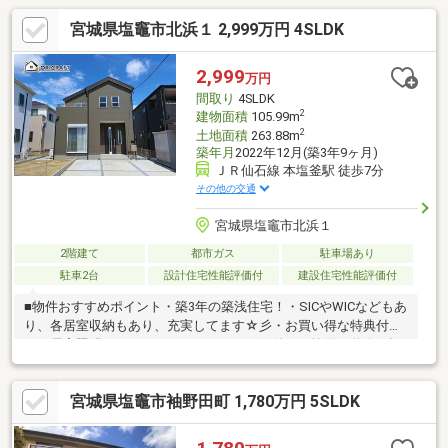
宮城県塩竈市北浜１ 2,999万円 4SLDK
2,999
万円
間取り
4SLDK
2
建物面積
105.99m
2
土地面積
263.88m
築年月
2022年12月(築3年9ヶ月)
ＪＲ仙石線 本塩釜駅 徒歩7分
その他の交通
宮城県塩竈市北浜１
2階建て
都市ガス
駐車場あり
駐車2台
設計住宅性能評価付
建設住宅性能評価付
■物件おすすめポイント・築3年の築浅住宅！・SICやWICなどもあ
り、各居室収納もあり、充実してます☆彡・お買い得な特典付
き！居室照明・エアコン・アンテナ・網戸付き・前面の道路が幅
広なので解放感抜群です！駐車も楽々♪・お綺麗に使用いただいて
ましたので、そのままお住まいになることも可能です♪■周辺環
宮城県塩竈市袖野田町 1,780万円 5SLDK
境・アクセス・「本塩釜」駅徒歩７分・ヨークベニマル徒歩３
分・イオンタウン塩釜徒歩８分・すき家徒歩２分・ファミリーマ
ート徒歩５分