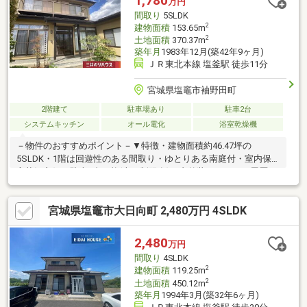
1,780
万円
間取り
5SLDK
2
建物面積
153.65m
2
土地面積
370.37m
築年月
1983年12月(築42年9ヶ月)
ＪＲ東北本線 塩釜駅 徒歩11分
宮城県塩竈市袖野田町
2階建て
駐車場あり
駐車2台
システムキッチン
オール電化
浴室乾燥機
－物件のおすすめポイント－▼特徴・建物面積約46.47坪の
5SLDK・1階は回遊性のある間取り・ゆとりある南庭付・室内保
守状況良好・駐車2台可能(車種制限有)▼内外装リフォーム履歴
【2019年】・クロス張替(9月／1階和室3室・台所天井を除く)
等・浴室交換(11月)【2020年12月】・畳表替(1階南東側和室を除
宮城県塩竈市大日向町 2,480万円 4SLDK
く)【2022年6月】・外壁・屋根塗装 他▼周辺環境・袖野田第4公
園 徒歩1分(約60分）※前面道路幅員により容積率が制限されます■
ご希望の住まい探しをお手伝いします ━━━━━・・・物件の詳
2,480
万円
細・ご相談はお気軽にお問い合わせください。
間取り
4SLDK
2
建物面積
119.25m
2
土地面積
450.12m
築年月
1994年3月(築32年6ヶ月)