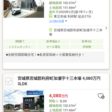
2
建物面積
102.67m
2
土地面積
151.66m
築年月
2025年2月(築1年7ヶ月)
東北本線 利府駅 徒歩27分
その他の交通
宮城県宮城郡利府町加瀬字十三本
塚
2階建て
駐車場あり
駐車2台
システムキッチン
オール電化
所有権
■全館空調搭載住宅！■各居室収納＋小屋裏収納付き！
宮城県宮城郡利府町加瀬字十三本塚 4,080万円
3LDK
4,080
万円
間取り
3LDK
2
建物面積
102.67m
2
土地面積
151.66m