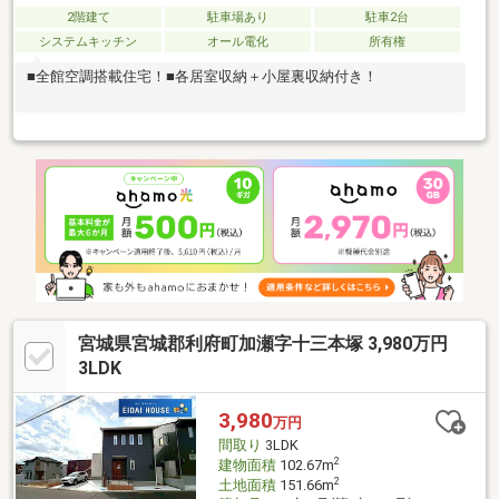
2階建て
駐車場あり
駐車2台
システムキッチン
オール電化
所有権
■全館空調搭載住宅！■各居室収納＋小屋裏収納付き！
宮城県宮城郡利府町加瀬字十三本塚 3,980万円
3LDK
3,980
万円
間取り
3LDK
2
建物面積
102.67m
2
土地面積
151.66m