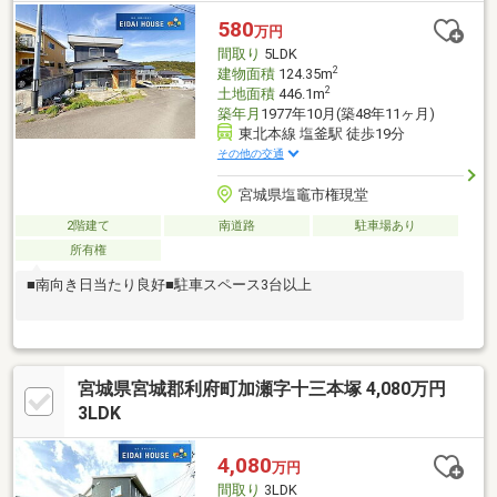
580
万円
間取り
5LDK
2
建物面積
124.35m
2
土地面積
446.1m
築年月
1977年10月(築48年11ヶ月)
東北本線 塩釜駅 徒歩19分
その他の交通
宮城県塩竈市権現堂
2階建て
南道路
駐車場あり
所有権
■南向き日当たり良好■駐車スペース3台以上
宮城県宮城郡利府町加瀬字十三本塚 4,080万円
3LDK
4,080
万円
間取り
3LDK