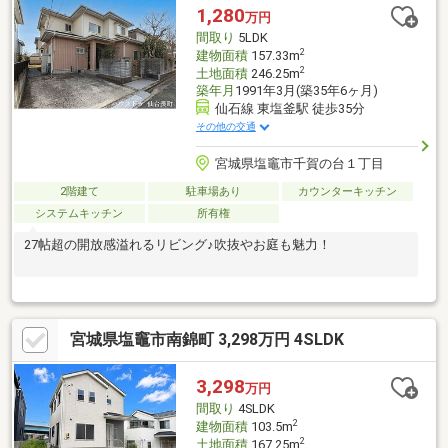
1,280
万円
間取り
5LDK
2
建物面積
157.33m
2
土地面積
246.25m
築年月
1991年3月(築35年6ヶ月)
仙石線 東塩釜駅 徒歩35分
その他の交通
宮城県塩竈市千賀の台１丁目
2階建て
駐車場あり
カウンターキッチン
システムキッチン
所有権
27帖超の開放感溢れるリビング♪吹抜やお庭も魅力！
宮城県塩竈市南錦町 3,298万円 4SLDK
3,298
万円
間取り
4SLDK
2
建物面積
103.5m
2
土地面積
167.25m