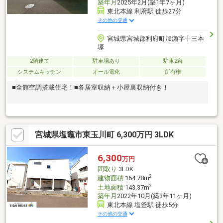
築年月
2025年2月(築1年7ヶ月)
東北本線 利府駅 徒歩27分
その他の交通
宮城県宮城郡利府町加瀬字十三本
塚
2階建て
駐車場あり
駐車2台
システムキッチン
オール電化
所有権
■全館空調搭載住宅！■各居室収納＋小屋裏収納付き！
宮城県塩竈市東玉川町 6,300万円 3LDK
6,300
万円
間取り
3LDK
2
建物面積
164.78m
2
土地面積
143.37m
築年月
2022年10月(築3年11ヶ月)
東北本線 塩釜駅 徒歩5分
その他の交通