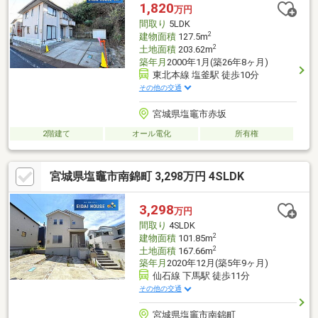
1,820
万円
間取り
5LDK
2
建物面積
127.5m
2
土地面積
203.62m
築年月
2000年1月(築26年8ヶ月)
東北本線 塩釜駅 徒歩10分
その他の交通
宮城県塩竈市赤坂
2階建て
オール電化
所有権
宮城県塩竈市南錦町 3,298万円 4SLDK
3,298
万円
間取り
4SLDK
2
建物面積
101.85m
2
土地面積
167.66m
築年月
2020年12月(築5年9ヶ月)
仙石線 下馬駅 徒歩11分
その他の交通
宮城県塩竈市南錦町