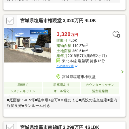
宮城県塩竈市権現堂 3,320万円 4LDK
3,320
万円
間取り
4LDK
2
建物面積
110.27m
2
土地面積
360.51m
築年月
2018年7月(築8年2ヶ月)
東北本線 塩釜駅 徒歩16分
その他の交通
宮城県塩竈市権現堂
2階建て
駐車場あり
カウンターキッチン
システムキッチン
オール電化
浴室乾燥機
■庭面積：40.9坪■駐車場4台可※車種による■築浅の注文住宅■室内
程度良好■サンルーム付き
宮城県塩竈市南錦町 3,298万円 4SLDK