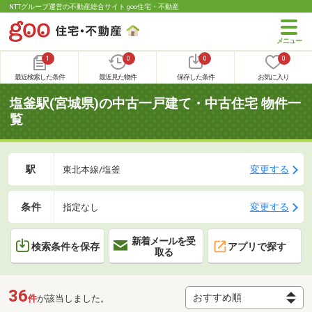
NTTグループ運営の不動産総合サイト goo住宅・不動産
1
0
0
0
最近検索した条件
最近見た物件
保存した条件
お気に入り
塩釜駅(宮城県)の中古一戸建て・中古住宅 物件一
覧
駅
変更する
東北本線/塩釜
条件
変更する
指定なし
新着メールを受
検索条件を保存
アプリで探す
取る
36
件
が該当しました。