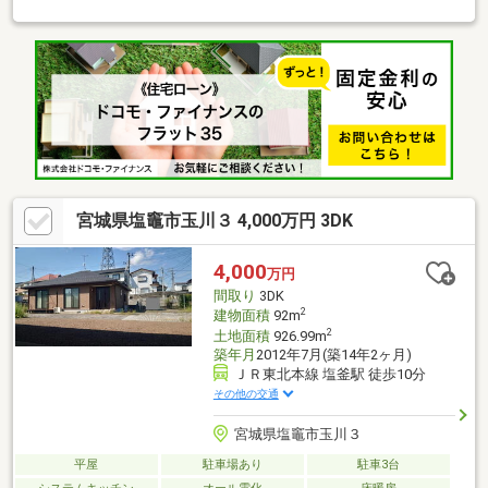
贅沢な造り◆敷地内収益駐車場34区画あり。年間想定賃料収入約
246万円◆アウトドアリビング◆Dovre製薪ストーブ◆建物を囲む
贅沢な庭園【上場企業グループの不動産部門・なんぼや不動産】
お客様目線のお付き合いを追求し、メリット・デメリットも隠さ
ずお伝えいたします。まずは資料から→オレンジの【資料請求す
る】ボタンから！気軽に予約→赤の【見学予約する】ボタンか
ら！電話で相談→フリーダイヤル：0120-963-221（年中無休）
宮城県塩竈市玉川３ 4,000万円 3DK
4,000
万円
間取り
3DK
2
建物面積
92m
2
土地面積
926.99m
築年月
2012年7月(築14年2ヶ月)
ＪＲ東北本線 塩釜駅 徒歩10分
その他の交通
宮城県塩竈市玉川３
平屋
駐車場あり
駐車3台