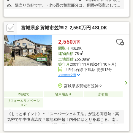
め、陽当り良好です。・約6畳の和室部分は、客間や寝室としても
お使えいただけるほか、リビングダイニングとの仕切りを全開に
することで広い空間をつくることも可能です。・敷地内に物置が
あります。スキーセットやゴルフバックなどの長尺もの、アウト
宮城県多賀城市笠神２ 2,550万円 4SLDK
ドアグッズやガーデニング用品など室内で保管しにくいものの収
納に便利です。・リビングダイニングからは南側の庭の植栽をが
臨めます。また、庭部分は道路に面していないため、道路からの
2,550
万円
目線は気になりません。
間取り
4SLDK
■━━━━━━━━━━━━━━━━━━■
2
建物面積
78m
2
土地面積
265.08m
築年月
2001年11月(築24年10ヶ月)
ＪＲ仙石線 下馬駅 徒歩12分
その他の交通
宮城県多賀城市笠神２
2階建て
駐車場あり
所有権
リフォームリノベーシ
ョン
《もっとポイント》＊「スーパーシェル工法」が送る高断熱・高
気密で年中快適温度＊敷地80坪超！内外にゆとりを感じる、南向
き・陽だまりの4SLDK＊外壁、屋根リフォーム歴あり◎(2020年)
＊居住中の為、内覧のご希望日時をお申し付け下さい+＊《教育