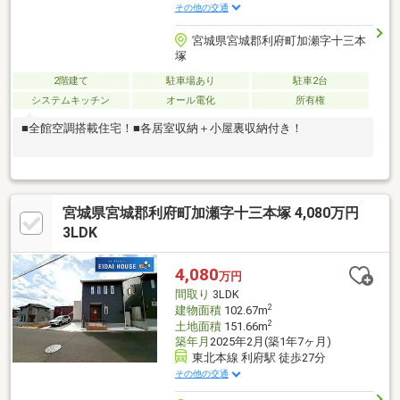
その他の交通
宮城県宮城郡利府町加瀬字十三本
塚
2階建て
駐車場あり
駐車2台
システムキッチン
オール電化
所有権
■全館空調搭載住宅！■各居室収納＋小屋裏収納付き！
宮城県宮城郡利府町加瀬字十三本塚 4,080万円
3LDK
4,080
万円
間取り
3LDK
2
建物面積
102.67m
2
土地面積
151.66m
築年月
2025年2月(築1年7ヶ月)
東北本線 利府駅 徒歩27分
その他の交通