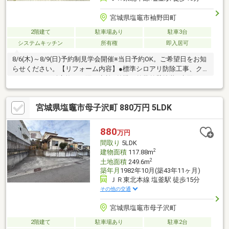
宮城県塩竈市袖野田町
2階建て
駐車場あり
駐車3台
システムキッチン
所有権
即入居可
8/6(木)～8/9(日)予約制見学会開催※当日予約OK。ご希望日をお知
らせください。【リフォーム内容】●標準シロアリ防除工事、ク
リーニング、鍵交換、雨漏り点検●外構・外装外壁塗装●水回りシ
ステムキッチン交換、ユニットバス交換、トイレ交換、洗面化粧
台交換●内装クロス張替え、畳表替え●その他設備インターホン設
宮城県塩竈市母子沢町 880万円 5LDK
置、火災警報器設置【おすすめポイント】・シロアリ防除工事施
工後5年間保証・新品の照明器具設置済みなので入居後にすぐに生
活が始められます・お客様に合わせたローンの組み方や金融機関
880
万円
をご提案。住宅ローンが初めての方でもお気軽にご相談ください
間取り
5LDK
【周辺施設】
2
建物面積
117.88m
2
土地面積
249.6m
築年月
1982年10月(築43年11ヶ月)
ＪＲ東北本線 塩釜駅 徒歩15分
その他の交通
宮城県塩竈市母子沢町
2階建て
駐車場あり
駐車2台