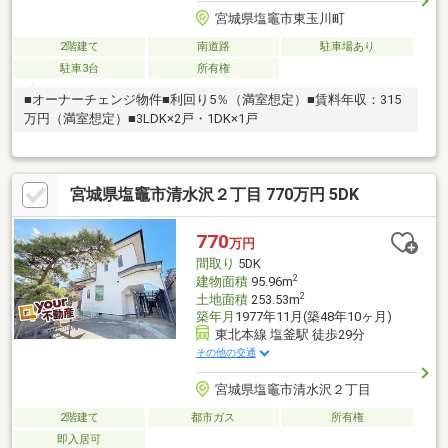
宮城県塩竈市東玉川町
2階建て
南道路
駐車場あり
駐車3台
所有権
■オーナーチェンジ物件■利回り5％（満室想定）■賃料年収：315
万円（満室想定）■3LDK×2戸・1DK×1戸
宮城県塩竈市清水沢２丁目 770万円 5DK
770
万円
間取り
5DK
2
建物面積
95.96m
2
土地面積
253.53m
築年月
1977年11月(築48年10ヶ月)
東北本線 塩釜駅 徒歩29分
その他の交通
宮城県塩竈市清水沢２丁目
2階建て
都市ガス
所有権
即入居可