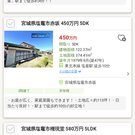
釜」駅まで徒歩約4分！！
宮城県塩竈市赤坂 450万円 5DK
450
万円
間取り
5DK
2
建物面積
122.37m
2
土地面積
374.41m
築年月
1979年9月(築47年)
東北本線 塩釜駅 徒歩10分
その他の交通
宮城県塩竈市赤坂
2階建て
所有権
・お庭が広く、家庭菜園もできます！・土地広々約113坪！・日
当たり良好！・駅まで徒歩約10分の好立地！
宮城県塩竈市権現堂 580万円 5LDK