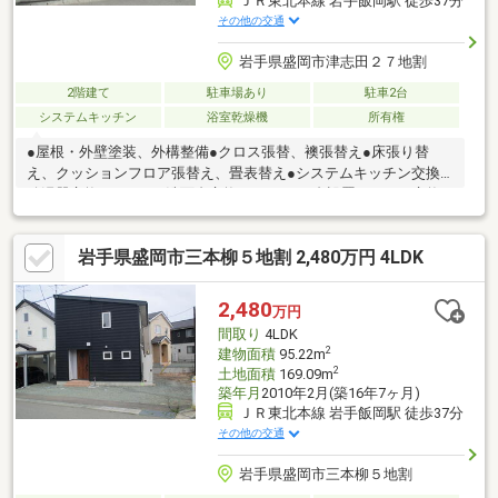
ＪＲ東北本線 岩手飯岡駅 徒歩37分
その他の交通
岩手県盛岡市津志田２７地割
2階建て
駐車場あり
駐車2台
システムキッチン
浴室乾燥機
所有権
●屋根・外壁塗装、外構整備●クロス張替、襖張替え●床張り替
え、クッションフロア張替え、畳表替え●システムキッチン交換●
給湯器交換●トイレ・洗面台交換●エアコン1台設置●TVホン交換●
一部建具交換●一部内装塗装●玄関鍵交換
岩手県盛岡市三本柳５地割 2,480万円 4LDK
2,480
万円
間取り
4LDK
2
建物面積
95.22m
2
土地面積
169.09m
築年月
2010年2月(築16年7ヶ月)
ＪＲ東北本線 岩手飯岡駅 徒歩37分
その他の交通
岩手県盛岡市三本柳５地割