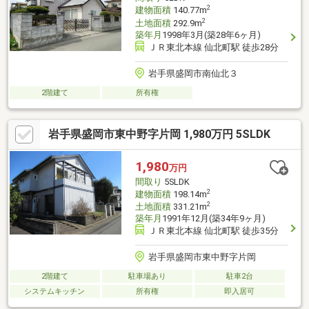
2
建物面積
140.77m
2
土地面積
292.9m
築年月
1998年3月(築28年6ヶ月)
ＪＲ東北本線 仙北町駅 徒歩28分
岩手県盛岡市南仙北３
2階建て
所有権
岩手県盛岡市東中野字片岡 1,980万円 5SLDK
1,980
万円
間取り
5SLDK
2
建物面積
198.14m
2
土地面積
331.21m
築年月
1991年12月(築34年9ヶ月)
ＪＲ東北本線 仙北町駅 徒歩35分
岩手県盛岡市東中野字片岡
2階建て
駐車場あり
駐車2台
システムキッチン
所有権
即入居可