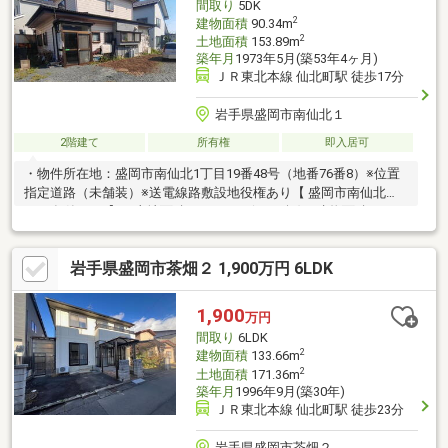
間取り
5DK
2
建物面積
90.34m
2
土地面積
153.89m
築年月
1973年5月(築53年4ヶ月)
ＪＲ東北本線 仙北町駅 徒歩17分
岩手県盛岡市南仙北１
2階建て
所有権
即入居可
・物件所在地：盛岡市南仙北1丁目19番48号（地番76番8）※位置
指定道路（未舗装）※送電線路敷設地役権あり【 盛岡市南仙北
1973年築 5DK 】・土地面積：153.89㎡(46.55坪) 建物面積：
90.34㎡(27.32坪)・最寄りバス停まで徒歩3分、JR仙北町駅まで徒
歩17分・周辺にはスーパーや銀行、郵便局、医療機関等、日々の
岩手県盛岡市茶畑２ 1,900万円 6LDK
暮らしに欠かせない利便施設が揃う南仙北の中古住宅/即引渡可、
スーパー 徒歩10分以内、市街地が近い、駅まで平坦、閑静な住宅
地、２階建、東南向き、浴室に窓
1,900
万円
間取り
6LDK
2
建物面積
133.66m
2
土地面積
171.36m
築年月
1996年9月(築30年)
ＪＲ東北本線 仙北町駅 徒歩23分
岩手県盛岡市茶畑２