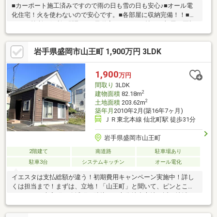
■カーポート施工済みですので雨の日も雪の日も安心♪■オール電
化住宅！火を使わないので安心です。■各部屋に収納完備！！■ト
イレ２箇所で便利な間取り♪■子供室の９．７５帖は２部屋に区切
ることも可能です（工事が必要）■外物置があるので、季節もの
などの収納も安心できます。■家族全員のお顔が見れる１２．３
岩手県盛岡市山王町 1,900万円 3LDK
帖のリビングダイニングキッチン！
1,900
万円
間取り
3LDK
2
建物面積
82.18m
2
土地面積
203.62m
築年月
2010年2月(築16年7ヶ月)
ＪＲ東北本線 仙北町駅 徒歩31分
岩手県盛岡市山王町
2階建て
南道路
駐車場あり
駐車3台
システムキッチン
オール電化
イエスタは支払総額が違う！初期費用キャンペーン実施中！詳し
くは担当まで！まずは、立地！「山王町」と聞いて、ピンとこな
いあなた！志家町・八幡町に隣接した市街地中心地に近い地域で
す！市街地に近い「山王町」の敷地面積６１坪超！築年数１５年
のコンパクトな３ＬＤＫ！少人数のご家族にオススメの物件で