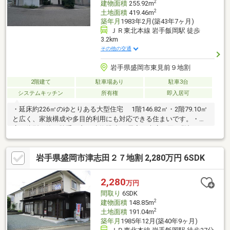
2
建物面積
255.92m
中！
2
土地面積
419.46m
築年月
1983年2月(築43年7ヶ月)
ＪＲ東北本線 岩手飯岡駅 徒歩
3.2km
その他の交通
岩手県盛岡市東見前９地割
2階建て
駐車場あり
駐車3台
システムキッチン
所有権
即入居可
・延床約226㎡のゆとりある大型住宅 1階146.82㎡・2階79.10㎡
と広く、家族構成や多目的利用にも対応できる住まいです。・車
庫一体型の使い勝手の良い建物構造 居宅と車庫が同一登記で、
日常の駐車・収納・作業スペースとして便利に使えます。・平成6
年増築による機能性向上 増築により生活空間が拡張され、間取
岩手県盛岡市津志田２７地割 2,280万円 6SDK
りの自由度や居住性が高まっています。・落ち着いた住宅環境で
生活しやすい立地 東見前エリアは戸建てが多く、静かでゆった
りと暮らせる環境が整っています。
2,280
万円
間取り
6SDK
2
建物面積
148.85m
2
土地面積
191.04m
築年月
1985年12月(築40年9ヶ月)