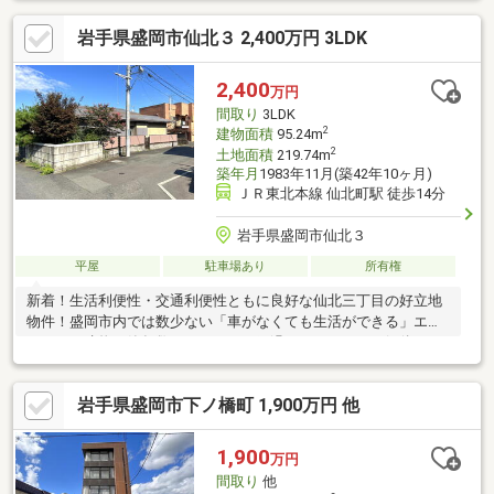
岩手県盛岡市仙北３ 2,400万円 3LDK
2,400
万円
間取り
3LDK
2
建物面積
95.24m
2
土地面積
219.74m
築年月
1983年11月(築42年10ヶ月)
ＪＲ東北本線 仙北町駅 徒歩14分
岩手県盛岡市仙北３
平屋
駐車場あり
所有権
新着！生活利便性・交通利便性ともに良好な仙北三丁目の好立地
物件！盛岡市内では数少ない「車がなくても生活ができる」エリ
アです。建物の築年数はそれなりに経過していますが、解体する
にはあまりにも惜しい建物で、売主様にお願いし、売戸建として
お預かりしました。正直に言いますが、リフォームは必要です。
岩手県盛岡市下ノ橋町 1,900万円 他
購入してすぐに住める物件をお探しの方はこの物件には合わない
かもしれません。「堅牢な造り・余裕のある間取・十分な収納ス
ペース・ゆとりを感じる天井高・モダンなデザイン等々・・・」
1,900
万円
他には代えがたい魅力があふれる物件です。建物の魅力を生かし
間取り
他
ながら、生活のしやすい部分的なリフォームをオススメします。