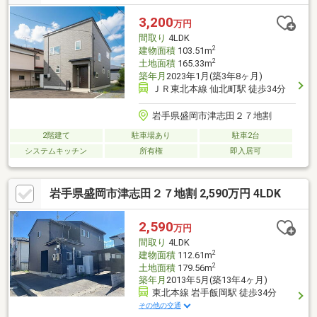
3,200
万円
間取り
4LDK
2
建物面積
103.51m
2
土地面積
165.33m
築年月
2023年1月(築3年8ヶ月)
ＪＲ東北本線 仙北町駅 徒歩34分
岩手県盛岡市津志田２７地割
2階建て
駐車場あり
駐車2台
システムキッチン
所有権
即入居可
岩手県盛岡市津志田２７地割 2,590万円 4LDK
2,590
万円
間取り
4LDK
2
建物面積
112.61m
2
土地面積
179.56m
築年月
2013年5月(築13年4ヶ月)
東北本線 岩手飯岡駅 徒歩34分
その他の交通