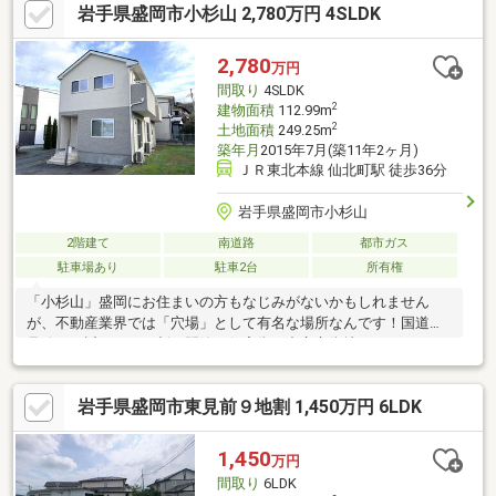
岩手県盛岡市小杉山 2,780万円 4SLDK
す！安心・安全、経済的なオール電化物件！ご希望に合わせてご
案内可能です！是非、お問い合わせを！
2,780
万円
間取り
4SLDK
2
建物面積
112.99m
2
土地面積
249.25m
築年月
2015年7月(築11年2ヶ月)
ＪＲ東北本線 仙北町駅 徒歩36分
岩手県盛岡市小杉山
2階建て
南道路
都市ガス
駐車場あり
駐車2台
所有権
「小杉山」盛岡にお住まいの方もなじみがないかもしれません
が、不動産業界では「穴場」として有名な場所なんです！国道４
号線に程近く、その割に閑静な住宅街！中心市街地にも程よい距
離で、南に行くにも、北に行くにも、中心地に行くにも便の良い
立地です！敷地は７５坪超と大きめ！駐車スペース（２台分、軽
岩手県盛岡市東見前９地割 1,450万円 6LDK
自動車を入れれば３台分）の他に、広々としたお庭のスペース
も！！建物も１６帖のＬＤＫに全居室６．５帖以上の４ＳＬＤ
Ｋ！更に、２階には広々８帖のホール、２帖のサービスルーム！
1,450
万円
中心市街地に近く・広々とした物件をお探しの方にピッタリで
間取り
6LDK
す！是非、ご見学を！イエスタ限定で初期費用キャンペーン実施