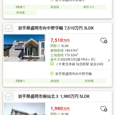
2階建て
南道路
都市ガス
所有権
岩手県盛岡市向中野字幅 7,510万円 3LDK
7,510
万円
間取り
3LDK
2
建物面積
140.67m
2
土地面積
173.32m
築年月
2025年3月(築1年6ヶ月)
ＪＲ東北本線 仙北町駅 徒歩24分
岩手県盛岡市向中野字幅
2階建て
南道路
所有権
岩手県盛岡市南仙北３ 1,980万円 5LDK
1,980
万円
間取り
5LDK