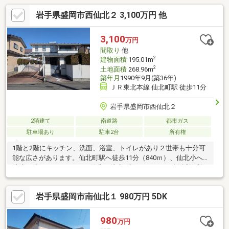
岩手県盛岡市西仙北２ 3,100万円 他
3,100
万円
間取り
他
2
建物面積
195.01m
2
土地面積
268.96m
築年月
1990年9月(築36年)
ＪＲ東北本線 仙北町駅 徒歩11分
岩手県盛岡市西仙北２
2階建て
南道路
都市ガス
駐車場あり
駐車2台
所有権
1階と2階にキッチン、洗面、浴室、トイレがあり２世帯も十分可
能な広さがあります。仙北町駅へ徒歩11分（840ｍ）、仙北小へ
徒歩13分（930ｍ）ベルフ仙北へ徒歩8分（640ｍ）と生活利便施
設等が充実した物件です。
岩手県盛岡市南仙北１ 980万円 5DK
980
万円