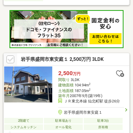
岩手県盛岡市東安庭１ 2,500万円 3LDK
2,500
万円
間取り
3LDK
2
建物面積
104.94m
2
土地面積
187.05m
築年月
2007年9月(築19年)
ＪＲ東北本線 仙北町駅 徒歩26分
岩手県盛岡市東安庭１
2階建て
駐車場あり
駐車3台
システムキッチン
オール電化
所有権