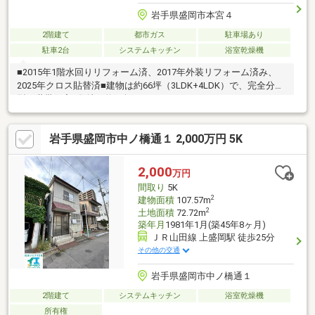
岩手県盛岡市本宮４
2階建て
都市ガス
駐車場あり
駐車2台
システムキッチン
浴室乾燥機
■2015年1階水回りリフォーム済、2017年外装リフォーム済み、
2025年クロス貼替済■建物は約66坪（3LDK+4LDK）で、完全分離
型二世帯住宅■敷地は約79坪で、カーポート・サイクルポート・
物置を設置 ■本宮小学校まで、通学のしやすい徒歩10分■毎日の
買物を快適に… ローソン盛岡本宮店まで徒歩4
岩手県盛岡市中ノ橋通１ 2,000万円 5K
分 マルイチ本宮店まで徒歩8分■JR「盛
岡」駅まで、岩手県交通バスで約8分（徒歩4分の「泉屋敷」バス
停乗車）■火・水曜日のお問い合わせは 019-634-1110 まで
2,000
万円
間取り
5K
2
建物面積
107.57m
2
土地面積
72.72m
築年月
1981年1月(築45年8ヶ月)
ＪＲ山田線 上盛岡駅 徒歩25分
その他の交通
岩手県盛岡市中ノ橋通１
2階建て
システムキッチン
浴室乾燥機
所有権