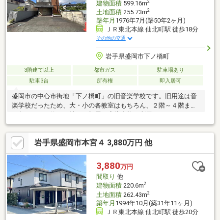
2
建物面積
599.16m
2
土地面積
255.73m
築年月
1976年7月(築50年2ヶ月)
ＪＲ東北本線 仙北町駅 徒歩18分
その他の交通
岩手県盛岡市下ノ橋町
3階建て以上
都市ガス
駐車場あり
駐車3台
所有権
即入居可
盛岡市の中心市街地「下ノ橋町」の旧音楽学校です。旧用途は音
楽学校だったため、大・小の各教室はもちろん、２階～４階まで
の各フロアに約３０帖のお部屋（応接室等で利用）があります。
部屋数も多く、様々な用途に活用できる物件です。下ノ橋町は、
商業地と住宅地のどちらの性格も併せ持つ、歴史のある地域で
岩手県盛岡市本宮４ 3,880万円 他
す。盛岡駅まで徒歩２０分、幹線道路にも近く、交通利便性が良
い地域です。周辺に生活施設も多く、肴町商店街や大通商店街、
川徳デパートにも徒歩１０分圏内、官公庁（岩手県庁、盛岡市役
3,880
万円
所、盛岡地方裁判所、盛岡東警察署）にも徒歩１５分圏内と生活
間取り
他
利便性も良好です。
2
建物面積
220.6m
2
土地面積
262.43m
築年月
1994年10月(築31年11ヶ月)
ＪＲ東北本線 仙北町駅 徒歩20分