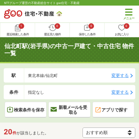
NTTグループ運営の不動産総合サイト goo住宅・不動産
1
0
0
0
最近検索した条件
最近見た物件
保存した条件
お気に入り
仙北町駅(岩手県)の中古一戸建て・中古住宅 物件
一覧
駅
変更する
東北本線/仙北町
条件
変更する
指定なし
新着メールを受
検索条件を保存
アプリで探す
取る
20
件
が該当しました。