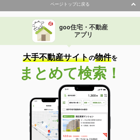
ページトップに戻る
goo住宅・不動産
アプリ
大手不動産サイト
物件
の
を
まとめて検索！