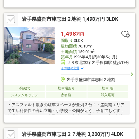
駅」・・・徒歩39分山王小学校・・・350ｍ（徒歩5分）城東中学
校・・・550ｍ（徒歩7分）
岩手県盛岡市津志田２地割 1,498万円 3LDK
1,498
万円
間取り
3LDK
2
建物面積
76.18m
2
土地面積
159.01m
築年月
1996年4月(築30年5ヶ月)
ＪＲ東北本線 岩手飯岡駅 徒歩17分
その他の交通
岩手県盛岡市津志田２地割
2階建て
駐車場あり
駐車3台
システムキッチン
所有権
即入居可
・アスファルト敷きの駐車スペースが並列３台！・盛岡南エリア
で生活利便性の高い立地・小学校・公園が近く、子育てしやすい
住環境～ＱＵＯカード進呈条件～・事前にご予約された方が対象
です・ご内覧の際に２０００円進呈いたします・住宅ローンの事
前審査に進まれた際に３０００円進呈いたします
岩手県盛岡市津志田２７地割 3,200万円 4LDK