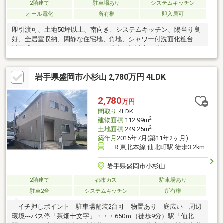
2階建て
駐車場あり
システムキッチン
オール電化
所有権
即入居可
即引渡可、土地50坪以上、南向き、システムキッチン、陽当り良
好、全居室収納、閑静な住宅地、角地、シャワー付洗面化粧台、
対面式キッチン、バリアフリー、浴室１坪以上、外装リフォー
ム、２階建、オートバス、浴室に窓、ＴＶモニタ付インターホ
ン、ＩＨクッキングヒーター、リビング階段、オール電化
岩手県盛岡市小杉山 2,780万円 4LDK
2,780
万円
間取り
4LDK
2
建物面積
112.99m
2
土地面積
249.25m
築年月
2015年7月(築11年2ヶ月)
ＪＲ東北本線 仙北町駅 徒歩3.2km
岩手県盛岡市小杉山
2階建て
都市ガス
駐車場あり
駐車2台
システムキッチン
所有権
---イチ押しポイント---駐車場舗装2台可 物置あり 庭広い---周辺
環境---バス停「茶畑十文字」・・・650ｍ（徒歩9分）駅「仙北