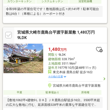
カウンターキッチン
システムキッチン
浴室乾燥機
令和5年築の平屋住宅です！敷地面積は広々約141坪！駐車可能台
数は6台！（車種による）カーポート付き
宮城県大崎市鹿島台平渡字新屋敷 1,480万円
9LDK
1,480
万円
間取り
9LDK
2
建物面積
328.75m
2
土地面積
3511.96m
築年月
1977年10月(築48年11ヶ月)
東北本線 鹿島台駅 徒歩16分
その他の交通
宮城県大崎市鹿島台平渡字新屋敷
平屋
駐車場あり
所有権
【敷地1062坪×建物9ＬＤＫ】ＪＲ鹿島台駅徒歩16分。3500平米超
の広大な敷地に佇む、延床面積328平米の重厚な平屋建住宅で
す。伝統的な職人の意匠が息づく邸宅は、二世帯住宅やアトリエ