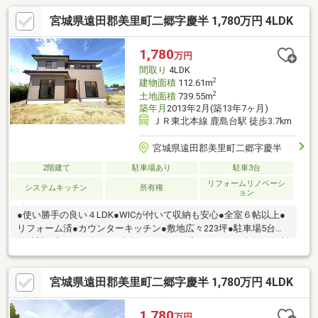
宮城県遠田郡美里町二郷字慶半 1,780万円 4LDK
1,780
万円
間取り
4LDK
2
建物面積
112.61m
2
土地面積
739.55m
築年月
2013年2月(築13年7ヶ月)
ＪＲ東北本線 鹿島台駅 徒歩3.7km
宮城県遠田郡美里町二郷字慶半
2階建て
駐車場あり
駐車3台
リフォームリノベーシ
システムキッチン
所有権
ョン
●使い勝手の良い４LDK●WICが付いて収納も安心●全室６帖以上●
リフォーム済●カウンターキッチン●敷地広々223坪●駐車場5台内
覧希望の方はお気軽にご連絡ください♪住宅ローンのご相談も無料
にて承ります。
宮城県遠田郡美里町二郷字慶半 1,780万円 4LDK
1,780
万円