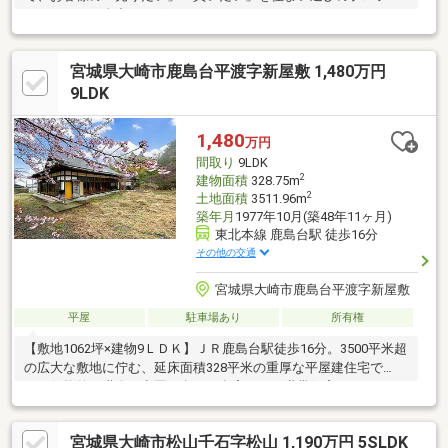
ッショナルが全力でサポートさせていただきます！
宮城県大崎市鹿島台平渡字新屋敷 1,480万円
9LDK
1,480
万円
間取り
9LDK
2
建物面積
328.75m
2
土地面積
3511.96m
築年月
1977年10月(築48年11ヶ月)
東北本線 鹿島台駅 徒歩16分
その他の交通
宮城県大崎市鹿島台平渡字新屋敷
平屋
駐車場あり
所有権
【敷地1062坪×建物9ＬＤＫ】ＪＲ鹿島台駅徒歩16分。3500平米超
の広大な敷地に佇む、延床面積328平米の重厚な平屋建住宅で
す。伝統的な職人の意匠が息づく邸宅は、二世帯住宅やアトリエ
付き住居、隠
宮城県大崎市松山千石字松山 1,190万円 5SLDK