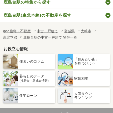
鹿島台駅の特集から探す
鹿島台駅(東北本線)の不動産を探す
goo住宅・不動産
中古一戸建て
宮城県
大崎市
東北本線
鹿島台駅の中古一戸建て 物件一覧
お役立ち情報
「住みたい街」
住まいのコラム
を見つけよう
暮らしのデータ
家賃相場
(補助金・助成金情報)
人気タウン
住宅ローン
ランキング