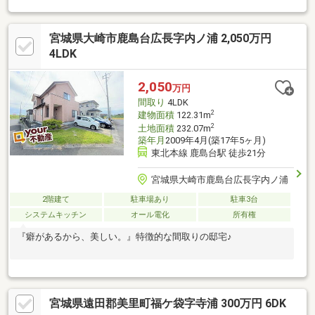
付き住居、隠
宮城県大崎市鹿島台広長字内ノ浦 2,050万円
4LDK
2,050
万円
間取り
4LDK
2
建物面積
122.31m
2
土地面積
232.07m
築年月
2009年4月(築17年5ヶ月)
東北本線 鹿島台駅 徒歩21分
宮城県大崎市鹿島台広長字内ノ浦
2階建て
駐車場あり
駐車3台
システムキッチン
オール電化
所有権
『癖があるから、美しい。』特徴的な間取りの邸宅♪
宮城県遠田郡美里町福ケ袋字寺浦 300万円 6DK