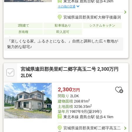
東北本線 鹿島台駅 徒歩4.2km
その他の交通
宮城県遠田郡美里町大柳字後藤渕
2階建て
駐車場あり
システムキッチン
所有権
即入居可
『楽しくなる家。ふるさとになる。』自然と調和した広々敷地が
魅力的な邸宅♪
宮城県遠田郡美里町二郷字高玉二号 2,300万円
2LDK
2,300
万円
間取り
2LDK
2
建物面積
268.81m
2
土地面積
3256.35m
築年月
1987年9月(築39年)
東北本線 鹿島台駅 徒歩4.1km
宮城県遠田郡美里町二郷字高玉二