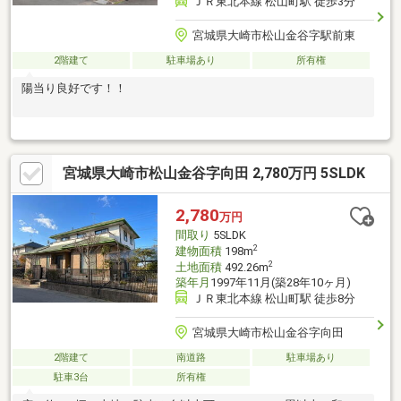
ＪＲ東北本線 松山町駅 徒歩3分
宮城県大崎市松山金谷字駅前東
2階建て
駐車場あり
所有権
陽当り良好です！！
宮城県大崎市松山金谷字向田 2,780万円 5SLDK
2,780
万円
間取り
5SLDK
2
建物面積
198m
2
土地面積
492.26m
築年月
1997年11月(築28年10ヶ月)
ＪＲ東北本線 松山町駅 徒歩8分
宮城県大崎市松山金谷字向田
2階建て
南道路
駐車場あり
駐車3台
所有権