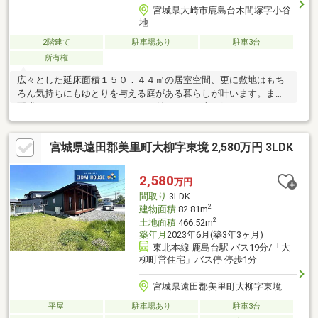
宮城県大崎市鹿島台木間塚字小谷
地
2階建て
駐車場あり
駐車3台
所有権
広々とした延床面積１５０．４４㎡の居室空間、更に敷地はもち
ろん気持ちにもゆとりを与える庭がある暮らしが叶います。また
配膳がラクなカウンターキッチン付で、その上お鍋とフライパン
を使いながらヤカンもおけるコンロ３口以上の仕様なので、晩ご
はんの支度と翌日の弁当準備ができます。ちなみに湯船にゆった
宮城県遠田郡美里町大柳字東境 2,580万円 3LDK
り浸かりながら疲れを癒やせる広さ１坪以上の浴室です。家族み
んなのワガママにも応える５ＳＬＤＫ。是非見学にお越しくださ
い。
2,580
万円
間取り
3LDK
2
建物面積
82.81m
2
土地面積
466.52m
築年月
2023年6月(築3年3ヶ月)
東北本線 鹿島台駅 バス19分/「大
柳町営住宅」バス停 停歩1分
宮城県遠田郡美里町大柳字東境
平屋
駐車場あり
駐車3台