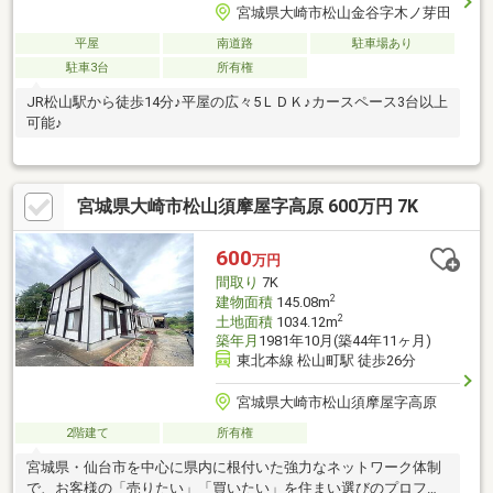
宮城県大崎市松山金谷字木ノ芽田
平屋
南道路
駐車場あり
駐車3台
所有権
JR松山駅から徒歩14分♪平屋の広々5ＬＤＫ♪カースペース3台以上
可能♪
宮城県大崎市松山須摩屋字高原 600万円 7K
600
万円
間取り
7K
2
建物面積
145.08m
2
土地面積
1034.12m
築年月
1981年10月(築44年11ヶ月)
東北本線 松山町駅 徒歩26分
宮城県大崎市松山須摩屋字高原
2階建て
所有権
宮城県・仙台市を中心に県内に根付いた強力なネットワーク体制
で、お客様の「売りたい」「買いたい」を住まい選びのプロフェ