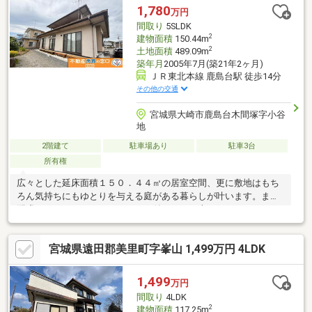
1,780
万円
間取り
5SLDK
2
建物面積
150.44m
2
土地面積
489.09m
築年月
2005年7月(築21年2ヶ月)
ＪＲ東北本線 鹿島台駅 徒歩14分
その他の交通
宮城県大崎市鹿島台木間塚字小谷
地
2階建て
駐車場あり
駐車3台
所有権
広々とした延床面積１５０．４４㎡の居室空間、更に敷地はもち
ろん気持ちにもゆとりを与える庭がある暮らしが叶います。また
配膳がラクなカウンターキッチン付で、その上お鍋とフライパン
を使いながらヤカンもおけるコンロ３口以上の仕様なので、晩ご
はんの支度と翌日の弁当準備ができます。ちなみに湯船にゆった
宮城県遠田郡美里町字峯山 1,499万円 4LDK
り浸かりながら疲れを癒やせる広さ１坪以上の浴室です。家族み
んなのワガママにも応える５ＳＬＤＫ。是非見学にお越しくださ
い。
1,499
万円
間取り
4LDK
2
建物面積
117.25m