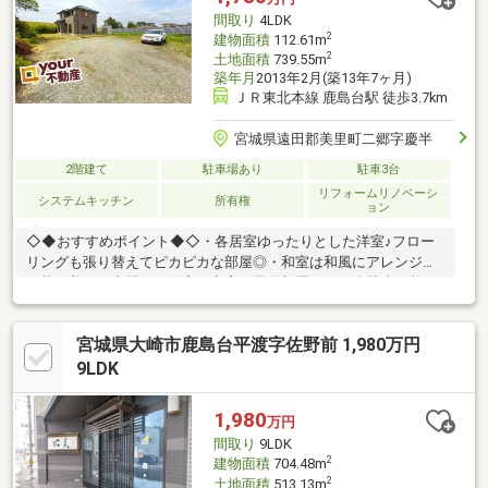
間取り
4LDK
2
建物面積
112.61m
2
土地面積
739.55m
築年月
2013年2月(築13年7ヶ月)
ＪＲ東北本線 鹿島台駅 徒歩3.7km
宮城県遠田郡美里町二郷字慶半
2階建て
駐車場あり
駐車3台
リフォームリノベーシ
システムキッチン
所有権
ョン
◇◆おすすめポイント◆◇・各居室ゆったりとした洋室♪フロー
リングも張り替えてピカピカな部屋◎・和室は和風にアレンジし
て落ち着いた空間に、洋室は寝室や子供部屋に♪・5台駐車可能な
スペース。外の空間を自由使って楽しみ倍増☆◇◆そのほか各種
ご相談承ります◆◇・住宅ローンのお借入れ、銀行選びもフルサ
宮城県大崎市鹿島台平渡字佐野前 1,980万円
ポートします♪・頭金0円での購入も可能です♪お客様に最適なご
提案をさせて頂きます！
9LDK
1,980
万円
間取り
9LDK
2
建物面積
704.48m
2
土地面積
513.13m