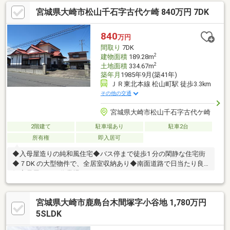
宮城県大崎市松山千石字古代ケ崎 840万円 7DK
840
万円
間取り
7DK
2
建物面積
189.28m
2
土地面積
334.67m
築年月
1985年9月(築41年)
ＪＲ東北本線 松山町駅 徒歩3.3km
その他の交通
宮城県大崎市松山千石字古代ケ崎
2階建て
駐車場あり
駐車2台
所有権
即入居可
◆入母屋造りの純和風住宅◆バス停まで徒歩1 分の閑静な住宅街
◆７DK の大型物件で、全居室収納あり◆南面道路で日当たり良
好◆母屋のほか作業場もあります
宮城県大崎市鹿島台木間塚字小谷地 1,780万円
5SLDK