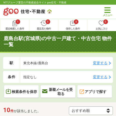
NTTグループ運営の不動産総合サイト goo住宅・不動産
1
0
0
0
最近検索した条件
最近見た物件
保存した条件
お気に入り
鹿島台駅(宮城県)の中古一戸建て・中古住宅 物件
一覧
駅
変更する
東北本線/鹿島台
条件
変更する
指定なし
新着メールを受
検索条件を保存
アプリで探す
取る
10
件
が該当しました。