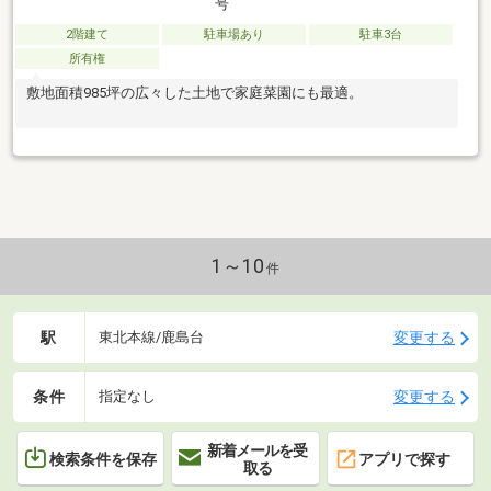
号
2階建て
駐車場あり
駐車3台
所有権
敷地面積985坪の広々した土地で家庭菜園にも最適。
1～10
件
駅
変更する
東北本線/鹿島台
条件
変更する
指定なし
新着メールを受
検索条件を保存
アプリで探す
取る