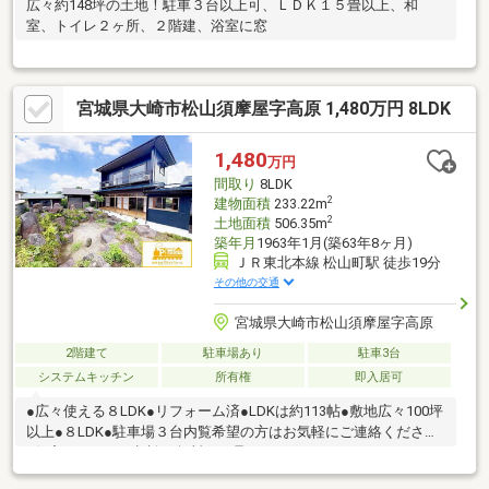
広々約148坪の土地！駐車３台以上可、ＬＤＫ１５畳以上、和
室、トイレ２ヶ所、２階建、浴室に窓
宮城県大崎市松山須摩屋字高原 1,480万円 8LDK
1,480
万円
間取り
8LDK
2
建物面積
233.22m
2
土地面積
506.35m
築年月
1963年1月(築63年8ヶ月)
ＪＲ東北本線 松山町駅 徒歩19分
その他の交通
宮城県大崎市松山須摩屋字高原
2階建て
駐車場あり
駐車3台
システムキッチン
所有権
即入居可
●広々使える８LDK●リフォーム済●LDKは約113帖●敷地広々100坪
以上●８LDK●駐車場３台内覧希望の方はお気軽にご連絡ください
♪住宅ローンのご相談も無料にて承ります。