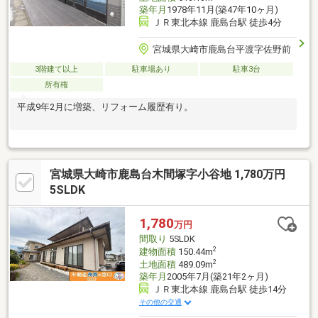
築年月
1978年11月(築47年10ヶ月)
ＪＲ東北本線 鹿島台駅 徒歩4分
宮城県大崎市鹿島台平渡字佐野前
3階建て以上
駐車場あり
駐車3台
所有権
平成9年2月に増築、リフォーム履歴有り。
宮城県大崎市鹿島台木間塚字小谷地 1,780万円
5SLDK
1,780
万円
間取り
5SLDK
2
建物面積
150.44m
2
土地面積
489.09m
築年月
2005年7月(築21年2ヶ月)
ＪＲ東北本線 鹿島台駅 徒歩14分
その他の交通