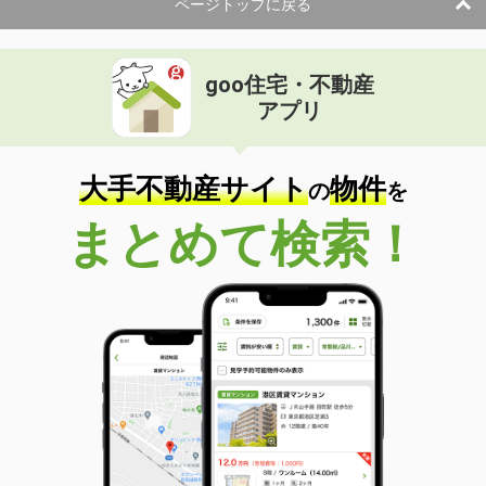
ページトップに戻る
goo住宅・不動産
アプリ
大手不動産サイト
物件
の
を
まとめて検索！