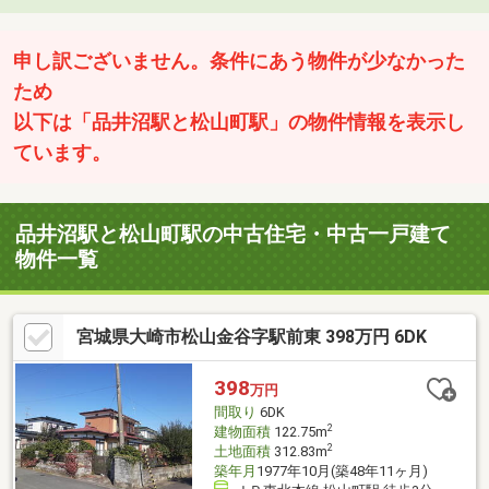
申し訳ございません。条件にあう物件が少なかった
ため
以下は「品井沼駅と松山町駅」の物件情報を表示し
ています。
品井沼駅と松山町駅の中古住宅・中古一戸建て
物件一覧
宮城県大崎市松山金谷字駅前東 398万円 6DK
398
万円
間取り
6DK
2
建物面積
122.75m
2
土地面積
312.83m
築年月
1977年10月(築48年11ヶ月)