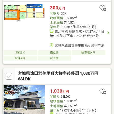
300
万円
間取り
6DK
2
建物面積
197.85m
2
土地面積
714.57m
築年月
1971年7月(築55年2ヶ月)
東北本線 鹿島台駅 バス27分/「旧
練牛小学校下車」バス停 停歩4分
宮城県遠田郡美里町福ケ袋字寺浦
2階建て
南道路
駐車場あり
駐車2台
所有権
宮城県遠田郡美里町大柳字後藤渕 1,030万円
6SLDK
1,030
万円
間取り
6SLDK
2
建物面積
183.81m
2
土地面積
422.53m
築年月
1992年4月(築34年5ヶ月)