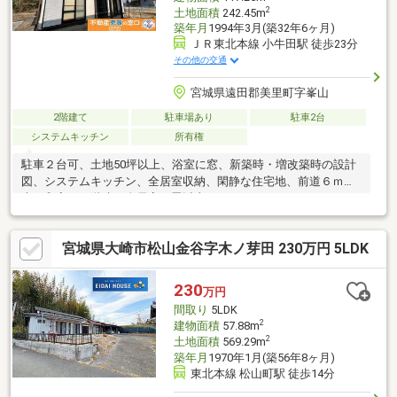
2
土地面積
242.45m
築年月
1994年3月(築32年6ヶ月)
ＪＲ東北本線 小牛田駅 徒歩23分
その他の交通
宮城県遠田郡美里町字峯山
2階建て
駐車場あり
駐車2台
システムキッチン
所有権
駐車２台可、土地50坪以上、浴室に窓、新築時・増改築時の設計
図、システムキッチン、全居室収納、閑静な住宅地、前道６ｍ以
上、和室、２階建、全居室６畳以上
宮城県大崎市松山金谷字木ノ芽田 230万円 5LDK
230
万円
間取り
5LDK
2
建物面積
57.88m
2
土地面積
569.29m
築年月
1970年1月(築56年8ヶ月)
東北本線 松山町駅 徒歩14分