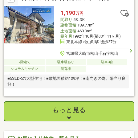
1,190
万円
間取り
5SLDK
2
建物面積
189.77m
2
土地面積
460.3m
築年月
1992年10月(築33年11ヶ月)
東北本線 松山町駅 徒歩27分
宮城県大崎市松山千石字松山
2階建て
駐車場あり
駐車3台
システムキッチン
所有権
■5SLDKの大型住宅！■敷地面積約139坪！■南向きの為、陽当り良
好！
もっと見る