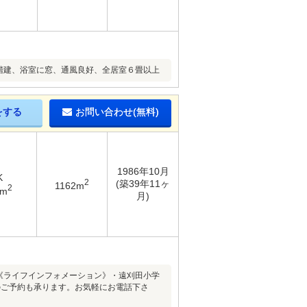
階建、浴室に窓、通風良好、全居室６畳以上
をする
お問い合わせ(無料)
1986年10月
K
2
(築39年11ヶ
1162m
2
3m
月)
！《ライフインフォメーション》・遠刈田小学
のご予約も承ります。お気軽にお電話下さ