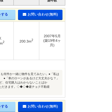
積
築年数
をする
お問い合わせ(無料)
2007年5月
K
2
(築19年4ヶ
200.3m
2
3m
月)
にも何件か一緒に物件を見てみたい」●「私は
 ●「車のローンがあるけど大丈夫かな？」
ど、住宅購入はわからないことばか
ただきます。◇◆◇◆建チョク不動産
をする
お問い合わせ(無料)