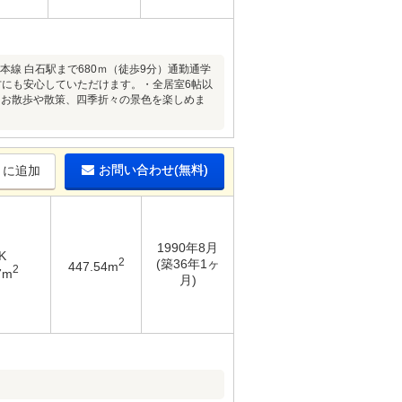
本線 白石駅まで680ｍ（徒歩9分）通勤通学
方にも安心していただけます。・全居室6帖以
）お散歩や散策、四季折々の景色を楽しめま
お問い合わせ(無料)
りに追加
1990年8月
K
2
(築36年1ヶ
447.54m
2
7m
月)