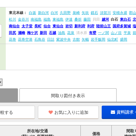
東北本線：
白坂
新白河
白河
久田野
泉崎
矢吹
鏡石
須賀川
安積永盛
郡
松川
金谷川
南福島
福島
東福島
伊達
桑折
藤田
貝田
越河
白石
東白石
南仙台
太子堂
長町
仙台
東仙台
岩切
新利府
利府
陸前山王
国府多賀城
田尻
瀬峰
梅ケ沢
新田
石越
油島
花泉
清水原
有壁
一ノ関
山ノ目
平泉
花巻
花巻空港
石鳥谷
日詰
紫波中央
古館
矢幅
岩手飯岡
仙北町
盛岡
間取り図付き表示
お気に入りに追加
資料請求
所在地/交通
間取
価格