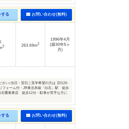
をする
お問い合わせ(無料)
1996年4月
K
2
(築30年5ヶ
263.69m
2
m
月)
い♪当日・翌日ご見学希望の方は【0120-
・リフォーム付・JR東北本線「白石」駅 徒歩
白石鷹巣東店 徒歩12分・駐車が苦手な方に
をする
お問い合わせ(無料)