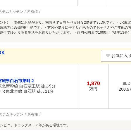
ステムキッチン
所有権
ント】・南側にお庭があり、南向きで日当たり良好な2階建て3LDKです。・JR東北
敷地内に3台駐車可能です。・玄関や階段に手すりがあるのでお子さんやご年配の
納付でゆとりある生活をお送りいただけます。・益岡公園まで1000ｍ（徒歩13分
DK
お気に入
宮城県白石市東町２
1,870
8LD
東北新幹線 白石蔵王駅 徒歩9分
万円
200.5
ＪＲ東北本線 白石駅 徒歩11分
ステムキッチン
所有権
ンビニ、ドラッグストア等がある環境です。