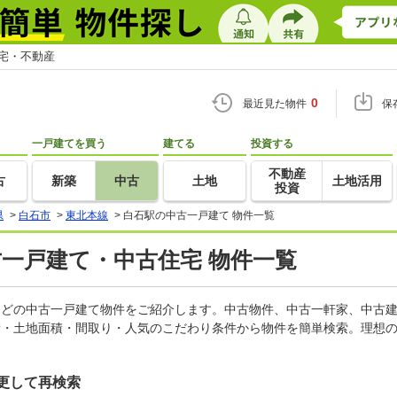
住宅・不動産
0
最近見た物件
保
一戸建てを買う
建てる
投資する
不動産
古
新築
中古
土地
土地活用
投資
県
>
白石市
>
東北本線
>
白石駅の中古一戸建て 物件一覧
古一戸建て・中古住宅 物件一覧
家などの中古一戸建て物件をご紹介します。中古物件、中古一軒家、中古
積・土地面積・間取り・人気のこだわり条件から物件を簡単検索。理想の
更して再検索