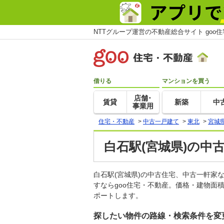
NTTグループ運営の不動産総合サイト goo
借りる
マンションを買う
店舗･
賃貸
新築
中
事業用
住宅・不動産
>
中古一戸建て
>
東北
>
宮城
白石駅(宮城県)の中
白石駅(宮城県)の中古住宅、中古一軒
すならgoo住宅・不動産。価格・建物面
ポートします。
探したい物件の路線・検索条件を変