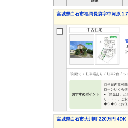
画像
宮城県白石市福岡長袋字中河原 1,79
中古住宅
2階建て
駐車場あり
駐車2台
シ
◎当日内覧可能
ローンいくら借
おすすめポイント
●「頭金は、ど
り・・・。ご安
◆◇◆◇にお任
宮城県白石市大川町 220万円 4DK