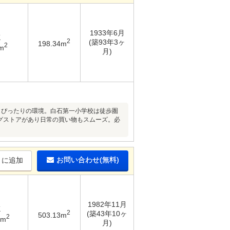
1933年6月
K
2
(築93年3ヶ
198.34m
2
m
月)
もぴったりの環境。白石第一小学校は徒歩圏
ッグストアがあり日常の買い物もスムーズ。必
お問い合わせ(無料)
りに追加
1982年11月
K
2
(築43年10ヶ
503.13m
2
7m
月)