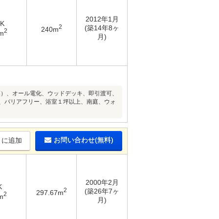
2012年1月
DK
2
(築14年8ヶ
240m
2
m
月)
庫）、オール電化、ウッドデッキ、即引渡可、
ン、バリアフリー、浴室１坪以上、南庭、ウォ
お問い合わせ(無料)
りに追加
2000年2月
K
2
(築26年7ヶ
297.67m
2
m
月)