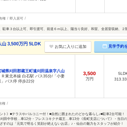
有権
即入居可
上、駐車３台以上可、即引渡可、前道６ｍ以上、陽当り良好、和室、全居室収納、２
3,500万円 5LDK
見学予約
お気に入りに追加
宮城県刈田郡蔵王町遠刈田温泉字八山
3,500
5LD
ＪＲ東北本線 白石駅 バス35分/「小妻
万円
313.3
坂」バス停 停歩22分
有権
ント》■テラスやバルコニー付！■自然に囲まれたのどかな暮らし♪■駐車2台可能
遠刈田中学校…車12分・フレスコキクチ蔵王…車13分《長町支店について》・当日
ざすのは「元気で明るく笑顔が絶えないお店」♪・仙台の魅力をスタッフが紹介！