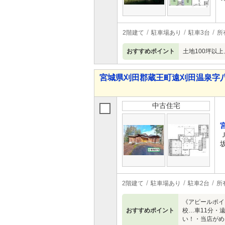
2階建て
駐車場あり
駐車3台
所
おすすめポイント
土地100坪以
宮城県刈田郡蔵王町遠刈田温泉字八山 
中古住宅
2階建て
駐車場あり
駐車2台
所
《アピールポイ
おすすめポイント
校…車11分・
い！・当店がめ