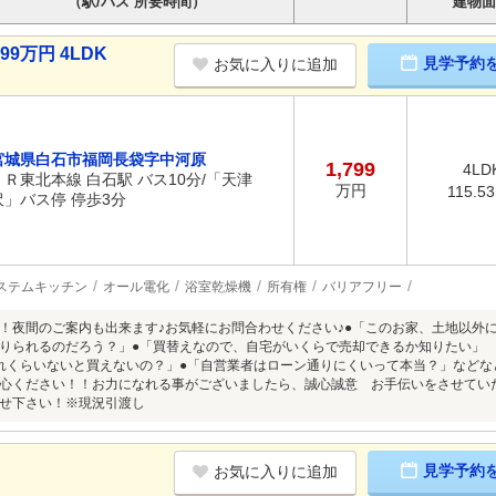
（駅/バス 所要時間）
建物面
9万円 4LDK
見学予約
お気に入りに追加
宮城県白石市福岡長袋字中河原
1,799
4LD
ＪＲ東北本線 白石駅 バス10分/「天津
万円
115.5
沢」バス停 停歩3分
ステムキッチン
オール電化
浴室乾燥機
所有権
バリアフリー
！夜間のご案内も出来ます♪お気軽にお問合わせください♪●「このお家、土地以外
りられるのだろう？」●「買替えなので、自宅がいくらで売却できるか知りたい」
れくらいないと買えないの？」●「自営業者はローン通りにくいって本当？」などな
心ください！！お力になれる事がございましたら、誠心誠意 お手伝いをさせてい
せ下さい！※現況引渡し
見学予約
お気に入りに追加