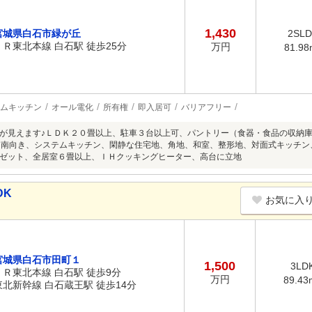
1,430
宮城県白石市緑が丘
2SL
ＪＲ東北本線 白石駅 徒歩25分
万円
81.98
ムキッチン
オール電化
所有権
即入居可
バリアフリー
が見えます♪ＬＤＫ２０畳以上、駐車３台以上可、パントリー（食器・食品の収納
、南向き、システムキッチン、閑静な住宅地、角地、和室、整形地、対面式キッチ
ゼット、全居室６畳以上、ＩＨクッキングヒーター、高台に立地
DK
お気に入
宮城県白石市田町１
1,500
3LD
ＪＲ東北本線 白石駅 徒歩9分
万円
89.43
東北新幹線 白石蔵王駅 徒歩14分