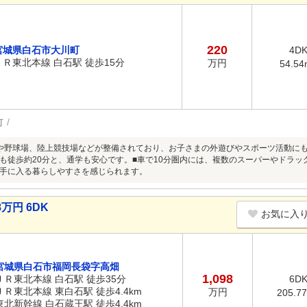
220
宮城県白石市大川町
4D
ＪＲ東北本線 白石駅 徒歩15分
万円
54.54
可
や野球場、陸上競技場などが整備されており、お子さまの外遊びやスポーツ活動に
も徒歩約20分と、通学も安心です。■車で10分圏内には、複数のスーパーやドラ
手に入る暮らしやすさを感じられます。
万円 6DK
お気に入
宮城県白石市福岡長袋字高畑
1,098
ＪＲ東北本線 白石駅 徒歩35分
6D
ＪＲ東北本線 東白石駅 徒歩4.4km
万円
205.7
東北新幹線 白石蔵王駅 徒歩4.4km