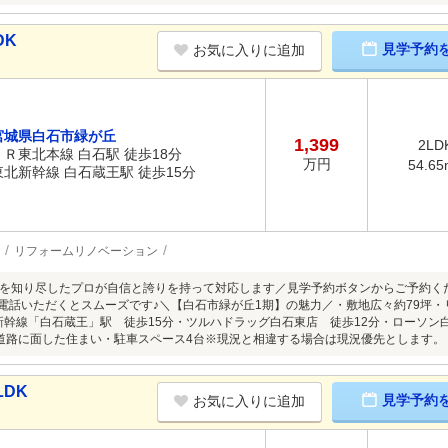
DK
見学予約
お気に入りに追加
宮城県白石市緑が丘
1,399
2LD
ＪＲ東北本線 白石駅 徒歩18分
万円
54.65
東北新幹線 白石蔵王駅 徒歩15分
リフォームリノベーション
を知り尽したプロが自信と誇りを持って対応します／見学予約ボタンからご予約くださ
】へお電話いただくとスムーズです♪＼【白石市緑が丘1期】の魅力／・敷地広々約79坪
北新幹線「白石蔵王」駅 徒歩15分・ツルハドラッグ白石東店 徒歩12分・ローソン
道路に面した住まい・駐車スペース4台※現況と相違する場合は現況優先とします。
LDK
見学予約
お気に入りに追加