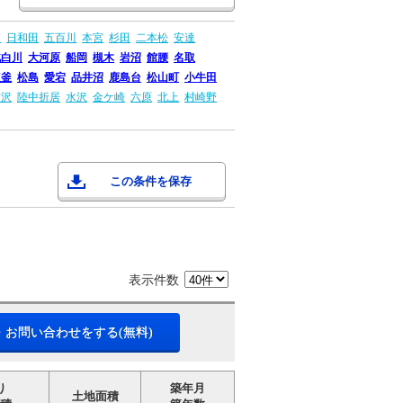
山
日和田
五百川
本宮
杉田
二本松
安達
北白川
大河原
船岡
槻木
岩沼
館腰
名取
塩釜
松島
愛宕
品井沼
鹿島台
松山町
小牛田
前沢
陸中折居
水沢
金ケ崎
六原
北上
村崎野
この条件を保存
表示件数
・お問い合わせをする(無料)
り
築年月
土地面積