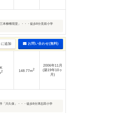
ス停「三本柳権現堂」・・・徒歩8分見前小学
お問い合わせ(無料)
りに追加
2006年11月
DK
2
(築19年10ヶ
148.77m
2
m
月)
バス停「川久保」・・・徒歩8分津志田小学