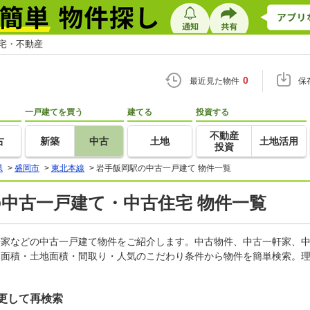
住宅・不動産
0
最近見た物件
保
一戸建てを買う
建てる
投資する
不動産
古
新築
中古
土地
土地活用
投資
県
>
盛岡市
>
東北本線
>
岩手飯岡駅の中古一戸建て 物件一覧
の中古一戸建て・中古住宅 物件一覧
一軒家などの中古一戸建て物件をご紹介します。中古物件、中古一軒家、
物面積・土地面積・間取り・人気のこだわり条件から物件を簡単検索。理
更して再検索