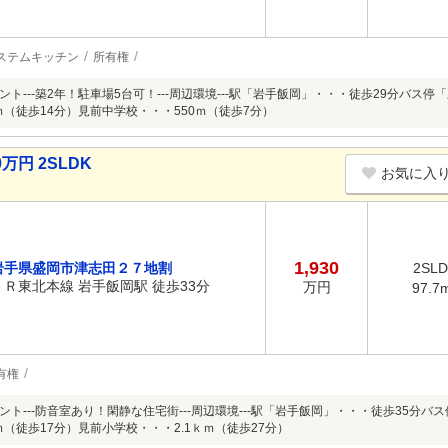
ステムキッチン
所有権
イント---築2年！駐車場5台可！---周辺環境---駅「岩手飯岡」・・・徒歩29分バ
ｍ（徒歩14分）見前中学校・・・550ｍ（徒歩7分）
万円 2SLDK
お気に入
1,930
岩手県盛岡市津志田２７地割
2SL
ＪＲ東北本線 岩手飯岡駅 徒歩33分
万円
97.7
有権
イント---防音室あり！閑静な住宅街---周辺環境---駅「岩手飯岡」・・・徒歩35分
ｍ（徒歩17分）見前小学校・・・2.1ｋｍ（徒歩27分）