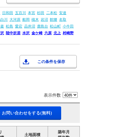
山
日和田
五百川
本宮
杉田
二本松
安達
北白川
大河原
船岡
槻木
岩沼
館腰
名取
塩釜
松島
愛宕
品井沼
鹿島台
松山町
小牛田
前沢
陸中折居
水沢
金ケ崎
六原
北上
村崎野
この条件を保存
表示件数
・お問い合わせをする(無料)
り
築年月
土地面積