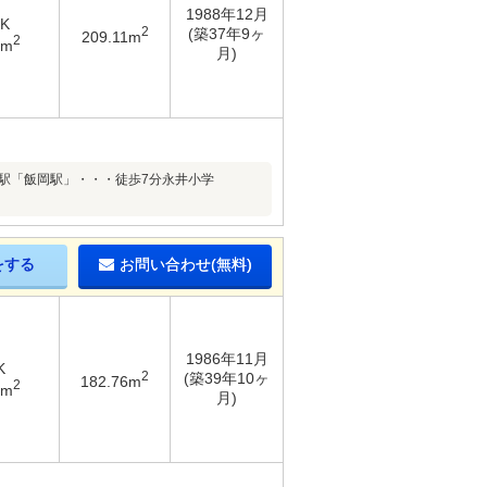
1988年12月
DK
2
(築37年9ヶ
209.11m
2
1m
月)
---駅「飯岡駅」・・・徒歩7分永井小学
をする
お問い合わせ(無料)
1986年11月
K
2
(築39年10ヶ
182.76m
2
6m
月)