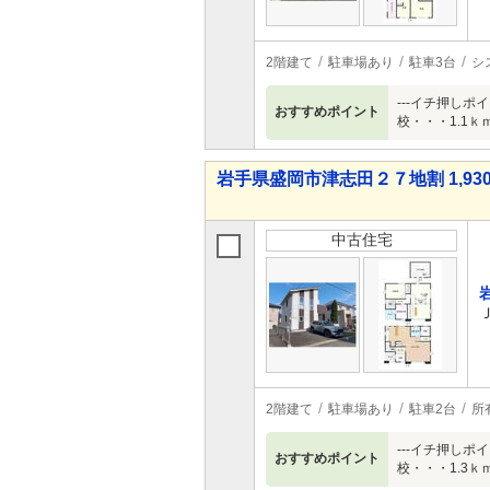
2階建て
駐車場あり
駐車3台
シ
---イチ押しポ
おすすめポイント
校・・・1.1ｋ
岩手県盛岡市津志田２７地割 1,930
中古住宅
2階建て
駐車場あり
駐車2台
所
---イチ押しポ
おすすめポイント
校・・・1.3ｋ