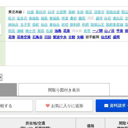
東北本線：
白坂
新白河
白河
久田野
泉崎
矢吹
鏡石
須賀川
安積永盛
郡
松川
金谷川
南福島
福島
東福島
伊達
桑折
藤田
貝田
越河
白石
東白石
南仙台
太子堂
長町
仙台
東仙台
岩切
新利府
利府
陸前山王
国府多賀城
田尻
瀬峰
梅ケ沢
新田
石越
油島
花泉
清水原
有壁
一ノ関
山ノ目
平泉
花巻
花巻空港
石鳥谷
日詰
紫波中央
古館
矢幅
岩手飯岡
仙北町
盛岡
間取り図付き表示
お気に入りに追加
資料請求
所在地/交通
間取
価格