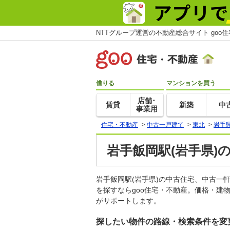
NTTグループ運営の不動産総合サイト goo
借りる
マンションを買う
店舗･
賃貸
新築
中
事業用
住宅・不動産
>
中古一戸建て
>
東北
>
岩手
岩手飯岡駅(岩手県)
岩手飯岡駅(岩手県)の中古住宅、中古
を探すならgoo住宅・不動産。価格・建
がサポートします。
探したい物件の路線・検索条件を変