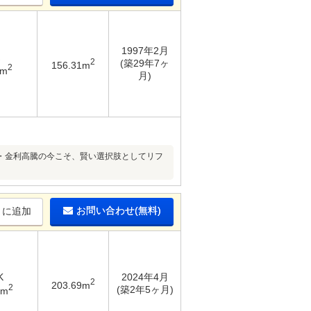
1997年2月
2
(築29年7ヶ
156.31m
2
1m
月)
・金利高騰の今こそ、賢い選択肢としてリフ
お問い合わせ(無料)
りに追加
K
2024年4月
2
203.69m
2
(築2年5ヶ月)
3m