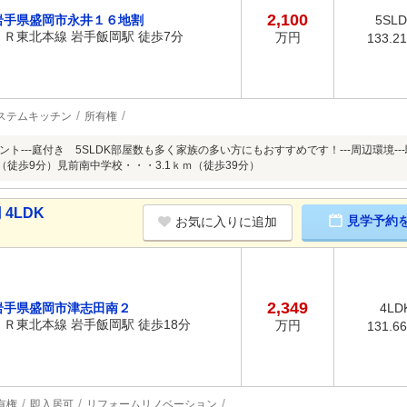
2,100
岩手県盛岡市永井１６地割
5SL
ＪＲ東北本線 岩手飯岡駅 徒歩7分
万円
133.2
ステムキッチン
所有権
イント---庭付き 5SLDK部屋数も多く家族の多い方にもおすすめです！---周辺環境
（徒歩9分）見前南中学校・・・3.1ｋｍ（徒歩39分）
4LDK
見学予約
お気に入りに追加
2,349
岩手県盛岡市津志田南２
4LD
ＪＲ東北本線 岩手飯岡駅 徒歩18分
万円
131.6
有権
即入居可
リフォームリノベーション