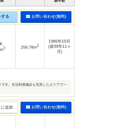
積
築年数
をする
お問い合わせ(無料)
1986年10月
K
2
(築39年11ヶ
256.78m
2
2m
月)
のある広さです。生活利便施設も充実したエリアで一
お問い合わせ(無料)
りに追加