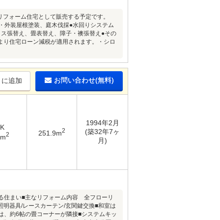
降はリフォーム住宅として販売する予定です。
・外装屋根塗装、庭木伐採●水回りシステム
ロス張替え、畳表替え、障子・襖張替え●その
より住宅ローン減税が適用されます。・シロ
お問い合わせ(無料)
りに追加
1994年2月
DK
2
(築32年7ヶ
251.9m
2
1m
月)
らせる住まい■主なリフォーム内容 全フローリ
/照明器具/レースカーテン/玄関鍵交換■和室は
は、約6帖の畳コーナーが隣接■システムキッ