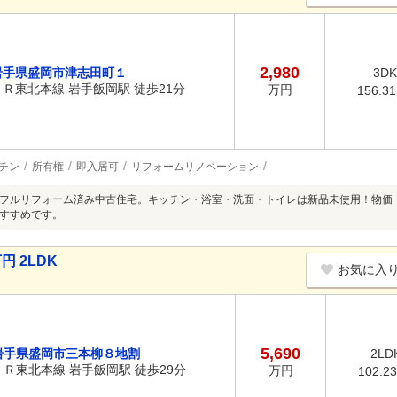
2,980
岩手県盛岡市津志田町１
3DK
ＪＲ東北本線 岩手飯岡駅 徒歩21分
万円
156.3
チン
所有権
即入居可
リフォームリノベーション
フルリフォーム済み中古住宅。キッチン・浴室・洗面・トイレは新品未使用！物価
すすめです。
円 2LDK
お気に入
5,690
岩手県盛岡市三本柳８地割
2LD
ＪＲ東北本線 岩手飯岡駅 徒歩29分
万円
102.2