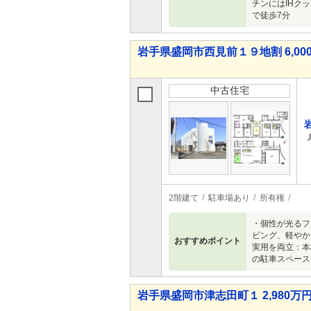
チンにはIHク
で徒歩7分
岩手県盛岡市西見前１９地割 6,000
中古住宅
2階建て
駐車場あり
所有権
・個性が光るフ
ビング、軽やか
おすすめポイント
実用を両立：本
の駐車スペース
岩手県盛岡市津志田町１ 2,980万円