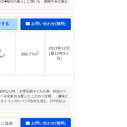
1分■毎日の暮らしに潤いを…都南中央公園ま
をする
お問い合わせ(無料)
2013年12月
K
2
(築12年9ヶ
396.77m
2
6m
月)
的なLDK：大理石調タイルの床、吹抜けリ
ワー＆化粧台を配したこだわり仕様。・趣味と
ルトインガレージ2台分を含む、計5台以上
お問い合わせ(無料)
りに追加