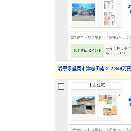
2階建て
駐車場あり
駐車2台
シ
---イチ押しポ
おすすめポイント
校・・・650ｍ
岩手県盛岡市津志田南２ 2,349万円 
中古住宅
2階建て
駐車場あり
駐車3台
所