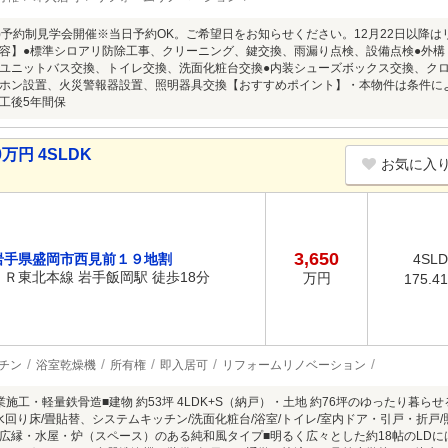
8/9(日)予約制見学会開催※当日予約OK。ご希望日をお知らせください。12月22日以
容】●標準シロアリ防除工事、クリーニング、鍵交換、雨漏り点検、設備点検●外構
ユニットバス交換、トイレ交換、洗面化粧台交換●内装シューズボックス交換、ク
ホン設置、火災警報器設置、照明器具交換【おすすめポイント】・本物件は条件に
工後5年間保
万円 4SLDK
お気に入
3,650
岩手県盛岡市西見前１９地割
4SL
ＪＲ東北本線 岩手飯岡駅 徒歩18分
万円
175.4
チン
浴室乾燥機
所有権
即入居可
リフォームリノベーション
業施工・軽量鉄骨造■建物 約53坪 4LDK+S（納戸）・土地 約76坪のゆったり暮
/水回り床/畳貼替、システムキッチン/洗面化粧台/浴室/トイレ/室内ドア・引戸・折戸
広縁・水屋・炉（スペース）のある純和風タイプ■明るく広々とした約18帖のLDに