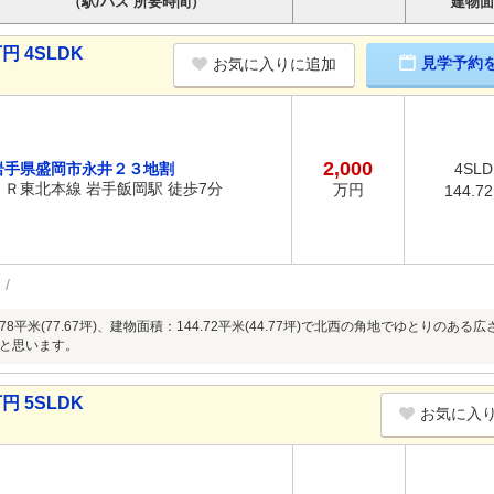
（駅/バス 所要時間）
建物面
円 4SLDK
見学予約
お気に入りに追加
2,000
岩手県盛岡市永井２３地割
4SLD
ＪＲ東北本線 岩手飯岡駅 徒歩7分
万円
144.7
.78平米(77.67坪)、建物面積：144.72平米(44.77坪)で北西の角地でゆとり
と思います。
円 5SLDK
お気に入