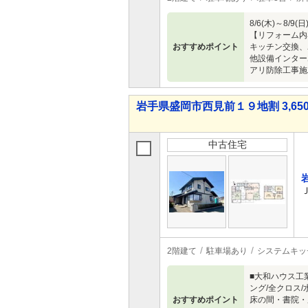
8/6(木)～
【リフォーム内
おすすめポイント
キッチン交換、
他設備インター
アリ防除工事施
岩手県盛岡市西見前１９地割 3,650
中古住宅
2階建て
駐車場あり
システムキッ
■大和ハウス工
ング/全クロス
おすすめポイント
床の間・書院・