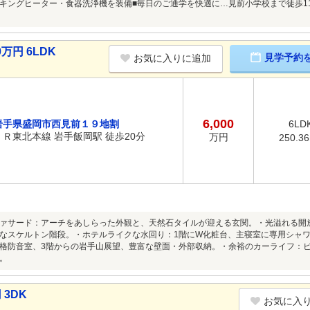
ッキングヒーター・食器洗浄機を装備■毎日のご通学を快適に…見前小学校まで徒歩1
万円 6LDK
見学予約
お気に入りに追加
6,000
岩手県盛岡市西見前１９地割
6LD
ＪＲ東北本線 岩手飯岡駅 徒歩20分
万円
250.3
ァサード：アーチをあしらった外観と、天然石タイルが迎える玄関。・光溢れる開放
なスケルトン階段。・ホテルライクな水回り：1階にW化粧台、主寝室に専用シャ
格防音室、3階からの岩手山展望、豊富な壁面・外部収納。・余裕のカーライフ：ビ
。
 3DK
お気に入