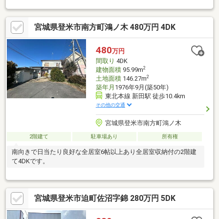
宮城県登米市南方町鴻ノ木 480万円 4DK
480
万円
間取り
4DK
2
建物面積
95.99m
2
土地面積
146.27m
築年月
1976年9月(築50年)
東北本線 新田駅 徒歩10.4km
その他の交通
宮城県登米市南方町鴻ノ木
2階建て
駐車場あり
所有権
南向きで日当たり良好な全居室6帖以上あり全居室収納付の2階建
て4DKです。
宮城県登米市迫町佐沼字錦 280万円 5DK