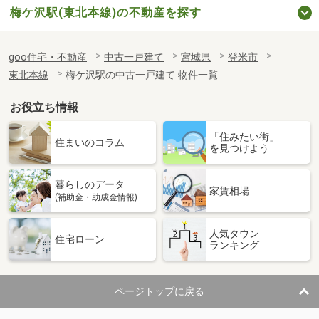
梅ケ沢駅(東北本線)の不動産を探す
goo住宅・不動産
中古一戸建て
宮城県
登米市
東北本線
梅ケ沢駅の中古一戸建て 物件一覧
お役立ち情報
「住みたい街」
住まいのコラム
を見つけよう
暮らしのデータ
家賃相場
(補助金・助成金情報)
人気タウン
住宅ローン
ランキング
ページトップに戻る