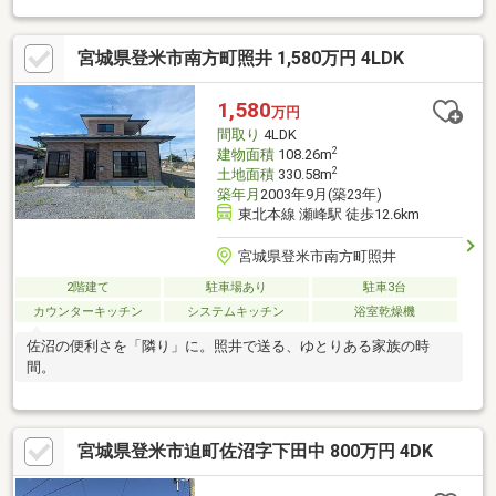
上付で、その上南向なので、陽が出ている時間が短い冬でも暖か
さキープ。ちなみに来客用にひとつを割り当てることもできるト
宮城県登米市南方町照井 1,580万円 4LDK
イレ２ヶ所有です。家族みんなのワガママにも応える７ＤＫ。是
非その目でお確かめください。
1,580
万円
間取り
4LDK
2
建物面積
108.26m
2
土地面積
330.58m
築年月
2003年9月(築23年)
東北本線 瀬峰駅 徒歩12.6km
宮城県登米市南方町照井
2階建て
駐車場あり
駐車3台
カウンターキッチン
システムキッチン
浴室乾燥機
佐沼の便利さを「隣り」に。照井で送る、ゆとりある家族の時
間。
宮城県登米市迫町佐沼字下田中 800万円 4DK