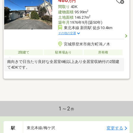
480
万円
間取り
4DK
2
建物面積
95.99m
2
土地面積
146.27m
築年月
1976年9月(築50年)
東北本線 新田駅 徒歩10.4km
その他の交通
宮城県登米市南方町鴻ノ木
2階建て
駐車場あり
所有権
南向きで日当たり良好な全居室6帖以上あり全居室収納付の2階建
て4DKです。
1～2
件
駅
変更する
東北本線/梅ケ沢