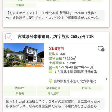
所有権
【おすすめポイント】・JR東北本線 新田駅まで550ｍ（徒歩7
分）通勤通学に便利です。・コンパクトで家事動線がスムーズな
平屋4DK。・敷地面積233坪あり、お庭で家庭菜園やガーデニング
なども楽しめます。・前面道路が6ｍ以上あるので車の運転が苦手
な方でも駐車が楽です。【周辺施設】・新田小学校まで1400ｍ
宮城県登米市迫町北方字熊沢 268万円 7DK
（徒歩18分）・新田中学校まで1500ｍ（徒歩19分）・ファミリー
マート佐沼北方店まで4800ｍ（車10分）・Aコープ瀬峰店まで
9000ｍ（車18分）・迫坂戸公園まで1800ｍ（徒歩23分）
268
万円
間取り
7DK
2
建物面積
175.26m
2
土地面積
407.05m
築年月
1997年4月(築29年5ヶ月)
ＪＲ東北本線 新田駅 徒歩6.0km
宮城県登米市迫町北方字熊沢
2階建て
駐車場あり
駐車3台
所有権
即入居可
広々とした延床面積１７５．２６㎡の居室空間、更に出張った分
広さがプラス出窓有の居室空間だから、部屋に奥行きが感じられ
ます。また夕食を作りながら翌日のお弁当も作れるコンロ３口以