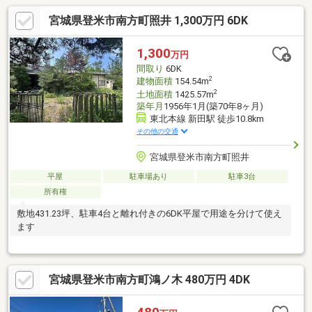
宮城県登米市南方町照井 1,300万円 6DK
1,300
万円
間取り
6DK
2
建物面積
154.54m
2
土地面積
1425.57m
築年月
1956年1月(築70年8ヶ月)
東北本線 新田駅 徒歩10.8km
その他の交通
宮城県登米市南方町照井
平屋
駐車場あり
駐車3台
所有権
敷地431.23坪、駐車4台と離れ付きの6DK平屋で用途を分けて使え
ます
宮城県登米市南方町鴻ノ木 480万円 4DK