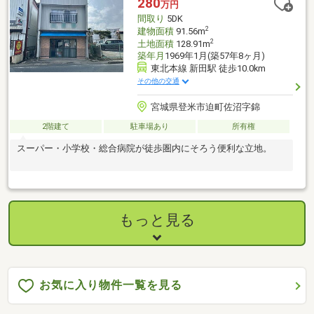
280
万円
間取り
5DK
2
建物面積
91.56m
2
土地面積
128.91m
築年月
1969年1月(築57年8ヶ月)
東北本線 新田駅 徒歩10.0km
その他の交通
宮城県登米市迫町佐沼字錦
2階建て
駐車場あり
所有権
スーパー・小学校・総合病院が徒歩圏内にそろう便利な立地。
もっと見る
お気に入り物件一覧を見る