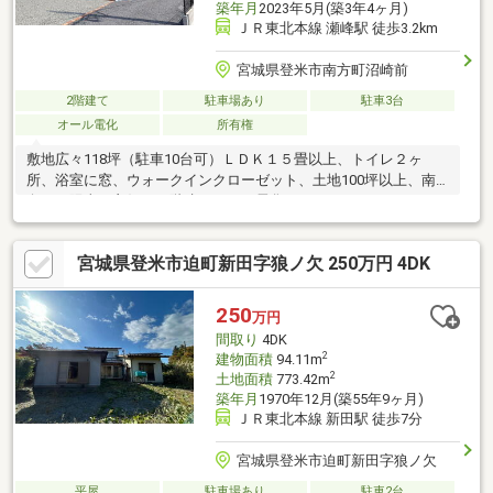
築年月
2023年5月(築3年4ヶ月)
ＪＲ東北本線 瀬峰駅 徒歩3.2km
宮城県登米市南方町沼崎前
2階建て
駐車場あり
駐車3台
オール電化
所有権
敷地広々118坪（駐車10台可）ＬＤＫ１５畳以上、トイレ２ヶ
所、浴室に窓、ウォークインクローゼット、土地100坪以上、南
向き、陽当り良好、２階建、オール電化
宮城県登米市迫町新田字狼ノ欠 250万円 4DK
250
万円
間取り
4DK
2
建物面積
94.11m
2
土地面積
773.42m
築年月
1970年12月(築55年9ヶ月)
ＪＲ東北本線 新田駅 徒歩7分
宮城県登米市迫町新田字狼ノ欠
平屋
駐車場あり
駐車2台