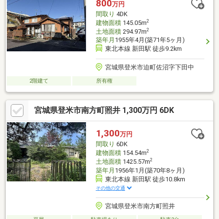
800
万円
間取り
4DK
2
建物面積
145.05m
2
土地面積
294.97m
築年月
1955年4月(築71年5ヶ月)
東北本線 新田駅 徒歩9.2km
宮城県登米市迫町佐沼字下田中
2階建て
所有権
宮城県登米市南方町照井 1,300万円 6DK
1,300
万円
間取り
6DK
2
建物面積
154.54m
2
土地面積
1425.57m
築年月
1956年1月(築70年8ヶ月)
東北本線 新田駅 徒歩10.8km
その他の交通
宮城県登米市南方町照井