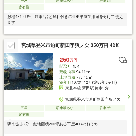
平屋
駐車場あり
駐車3台
所有権
敷地431.23坪、駐車4台と離れ付きの6DK平屋で用途を分けて使え
ます
宮城県登米市迫町新田字狼ノ欠 250万円 4DK
250
万円
間取り
4DK
2
建物面積
94.11m
2
土地面積
773.42m
築年月
1970年12月(築55年9ヶ月)
東北本線 新田駅 徒歩7分
宮城県登米市迫町新田字狼ノ欠
平屋
駐車場あり
駐車2台
所有権
駅ま徒歩7分、敷地面積233坪ある平屋4DKのおうち