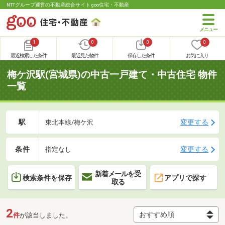
NTTグループ運営の不動産総合サイト goo住宅・不動産
1
0
0
0
最近検索した条件
最近見た物件
保存した条件
お気に入り
梅ケ沢駅(宮城県)の中古一戸建て・中古住宅 物件
一覧
駅
変更する
東北本線/梅ケ沢
条件
変更する
指定なし
新着メールを受
検索条件を保存
アプリで探す
取る
2
件
が該当しました。