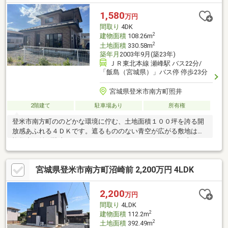
1,580
万円
間取り
4DK
2
建物面積
108.26m
2
土地面積
330.58m
築年月
2003年9月(築23年)
ＪＲ東北本線 瀬峰駅 バス22分/
「飯島（宮城県）」バス停 停歩23分
宮城県登米市南方町照井
2階建て
駐車場あり
所有権
登米市南方町ののどかな環境に佇む、土地面積１００坪を誇る開
放感あふれる４ＤＫです。遮るもののない青空が広がる敷地は、
複数台の並列駐車はもちろん、ＢＢＱやドッグランなど趣味にマ
ルチに大活躍。明るい出窓付きのＤＫの隣には、「格天井」や
「広縁」を備えた本格８畳和室があり、旅館のような寛ぎを味わ
宮城県登米市南方町沼崎前 2,200万円 4LDK
えます。さらに、玄関から直通できる独立した１階洋室には、ク
ローゼットや物入れなど家具要らずの充実したトリプル収納を完
備！毎日の暮らしを豊かにする工夫が満載の邸宅です。※仲介業
2,200
万円
者様を通してのお取引になります
間取り
4LDK
2
建物面積
112.2m
2
土地面積
392.49m