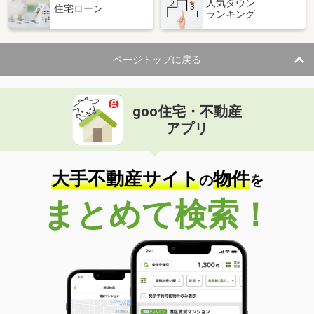
人気タウン
住宅ローン
ランキング
ページトップに戻る
goo住宅・不動産
アプリ
大手不動産サイト
物件
の
を
まとめて検索！