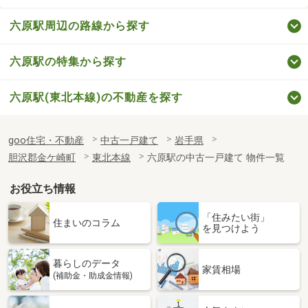
六原駅周辺の路線から探す
六原駅の特集から探す
六原駅(東北本線)の不動産を探す
goo住宅・不動産
中古一戸建て
岩手県
胆沢郡金ケ崎町
東北本線
六原駅の中古一戸建て 物件一覧
お役立ち情報
「住みたい街」
住まいのコラム
を見つけよう
暮らしのデータ
家賃相場
(補助金・助成金情報)