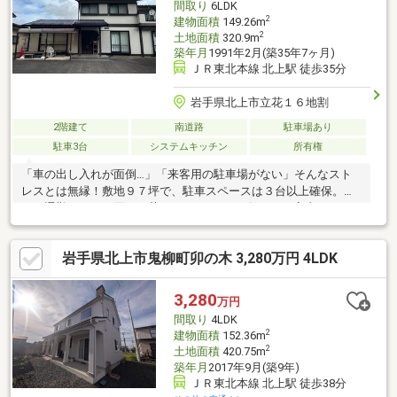
間取り
6LDK
2
建物面積
149.26m
2
土地面積
320.9m
築年月
1991年2月(築35年7ヶ月)
ＪＲ東北本線 北上駅 徒歩35分
岩手県北上市立花１６地割
2階建て
南道路
駐車場あり
駐車3台
システムキッチン
所有権
「車の出し入れが面倒…」「来客用の駐車場がない」そんなスト
レスとは無縁！敷地９７坪で、駐車スペースは３台以上確保。毎
日の通勤やまとめ買いの荷下ろしもスムーズです。■室内は１４
９平米の６ＬＤＫ。全部屋がクセのない正方形で、家具の配置や
収納づくりがしやすい無駄のない設計です。■２０２０年に浴室
岩手県北上市鬼柳町卯の木 3,280万円 4LDK
交換済みなどコンディション良好なため、すぐに新生活をスター
ト可能。豊富な部屋数は、テレワークや趣味の空間などライフス
テージの変化にも対応します。≫詳細・資料請求はお気軽に！
3,280
万円
間取り
4LDK
2
建物面積
152.36m
2
土地面積
420.75m
築年月
2017年9月(築9年)
ＪＲ東北本線 北上駅 徒歩38分