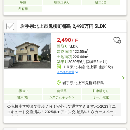
平屋
駐車場あり
駐車3台
所有権
岩手県北上市鬼柳町都鳥 2,490万円 5LDK
2,490
万円
間取り
5LDK
2
建物面積
122.55m
2
土地面積
220.66m
築年月
2020年6月(築6年3ヶ月)
ＪＲ東北本線 北上駅 徒歩35分
その他の交通
岩手県北上市鬼柳町都鳥
2階建て
南道路
駐車場あり
駐車3台
システムキッチン
オール電化
◇鬼柳小学校まで徒歩７分！安心して通学できます♪◇2023年エ
コキュート交換済み！2025年エアコン交換済み！◇カースペース
３台以上可能！●ベルウッドエステートの【まるなげアシスト】
でお客様の負担を最小限にするお手伝い♪◎新築建売、中古住宅の
ご紹介◎建物の詳しいご説明◎売主さんとの交渉窓口◎銀行事前