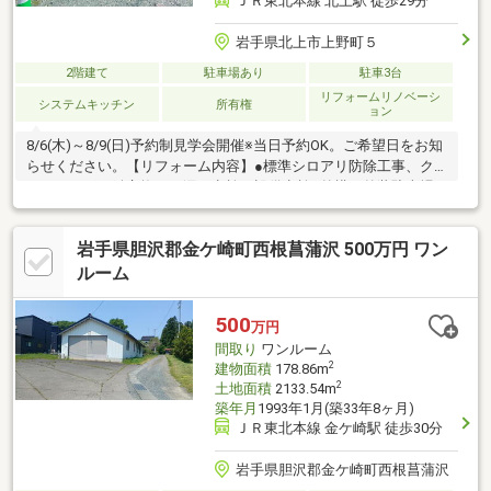
ＪＲ東北本線 北上駅 徒歩29分
岩手県北上市上野町５
2階建て
駐車場あり
駐車3台
リフォームリノベーシ
システムキッチン
所有権
ョン
8/6(木)～8/9(日)予約制見学会開催※当日予約OK。ご希望日をお知
らせください。【リフォーム内容】●標準シロアリ防除工事、ク
リーニング、鍵交換、雨漏り点検、設備点検●外構・外装駐車場
拡張、屋根塗装、外壁塗装、植栽剪定、庭木伐採●水回りシステ
ムキッチン交換、ユニットバス交換、トイレ交換、洗面化粧台交
岩手県胆沢郡金ケ崎町西根菖蒲沢 500万円 ワン
換●内装室内ドア（一部）交換、床材上張り、シューズボックス
交換、クロス張替え●その他設備インターホン設置、火災警報器
ルーム
設置、照明器具交換【おすすめポイント】・本物件は条件により
住宅ローン減税が適用されます。・雨漏り、構造上主要な部分の
500
万円
欠陥や・腐食、給排水管
間取り
ワンルーム
2
建物面積
178.86m
2
土地面積
2133.54m
築年月
1993年1月(築33年8ヶ月)
ＪＲ東北本線 金ケ崎駅 徒歩30分
岩手県胆沢郡金ケ崎町西根菖蒲沢