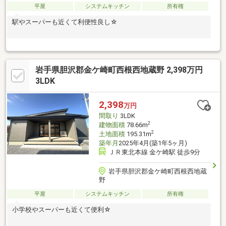
平屋
システムキッチン
所有権
駅やスーパーも近くて利便性良し☆
岩手県胆沢郡金ケ崎町西根西地蔵野 2,398万円
3LDK
2,398
万円
間取り
3LDK
2
建物面積
78.66m
2
土地面積
195.31m
築年月
2025年4月(築1年5ヶ月)
ＪＲ東北本線 金ケ崎駅 徒歩9分
岩手県胆沢郡金ケ崎町西根西地蔵
野
平屋
システムキッチン
所有権
小学校やスーパーも近くて便利☆