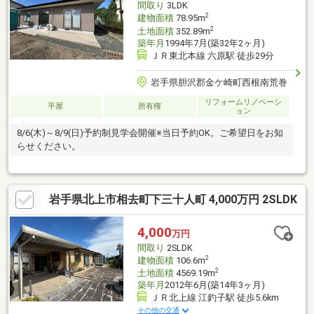
間取り
3LDK
2
建物面積
78.95m
2
土地面積
352.89m
築年月
1994年7月(築32年2ヶ月)
ＪＲ東北本線 六原駅 徒歩29分
岩手県胆沢郡金ケ崎町西根南荒巻
リフォームリノベーシ
平屋
所有権
ョン
8/6(木)～8/9(日)予約制見学会開催※当日予約OK。ご希望日をお知
らせください。
岩手県北上市相去町下三十人町 4,000万円 2SLDK
4,000
万円
間取り
2SLDK
2
建物面積
106.6m
2
土地面積
4569.19m
築年月
2012年6月(築14年3ヶ月)
ＪＲ北上線 江釣子駅 徒歩5.6km
その他の交通