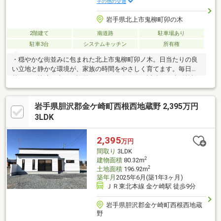
その他の交通
岩手県北上市鬼柳町卯の木
2階建て
南道路
駐車場あり
駐車3台
システムキッチン
所有権
・穏やかな街並みに包まれた北上市鬼柳町卯ノ木。日当たりの良
い立地と静かな環境が、家族の時間をやさしく育てます。毎日の
暮らしを快適に支える設備がそろった住まい。近隣には生活施設
も充実しており、安心して新生活を始められる環境です。心地よ
い光と風に満たされるこの家で、穏やかな日々を重ねてみません
岩手県胆沢郡金ケ崎町西根西地蔵野 2,395万円
か。・所有者居住中
3LDK
2,395
万円
間取り
3LDK
2
建物面積
80.32m
2
土地面積
196.92m
築年月
2025年6月(築1年3ヶ月)
ＪＲ東北本線 金ケ崎駅 徒歩9分
岩手県胆沢郡金ケ崎町西根西地蔵
野