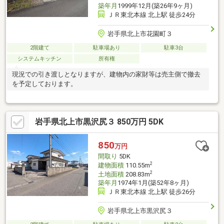
築年月
1999年12月(築26年9ヶ月)
ＪＲ東北本線 北上駅 徒歩24分
岩手県北上市花園町３
2階建て
駐車場あり
駐車3台
システムキッチン
所有権
現況での引き渡しとなりますが、建物内の家財等は売主側で撤去
を予定しております。
岩手県北上市黒沢尻３ 850万円 5DK
850
万円
間取り
5DK
2
建物面積
110.55m
2
土地面積
208.83m
築年月
1974年1月(築52年8ヶ月)
ＪＲ東北本線 北上駅 徒歩26分
岩手県北上市黒沢尻３