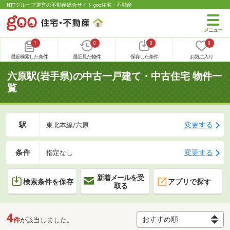
NTTグループ運営の不動産総合サイト goo住宅・不動産
1
0
0
0
最近検索した条件
最近見た物件
保存した条件
お気に入り
六原駅(岩手県)の中古一戸建て・中古住宅 物件一
覧
駅
変更する
東北本線/六原
条件
変更する
指定なし
新着メールを受
検索条件を保存
アプリで探す
取る
4
件
が該当しました。