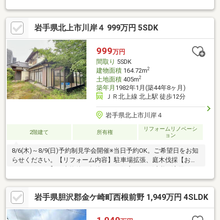
岩手県北上市川岸４ 999万円 5SDK
999
万円
間取り
5SDK
2
建物面積
164.72m
2
土地面積
405m
築年月
1982年1月(築44年8ヶ月)
ＪＲ北上線 北上駅 徒歩12分
岩手県北上市川岸４
リフォームリノベーシ
2階建て
所有権
ョン
8/6(木)～8/9(日)予約制見学会開催※当日予約OK。ご希望日をお知
らせください。【リフォーム内容】駐車場拡張、庭木伐採【おす
すめポイント】・本物件は条件により住宅ローン減税が適用され
ます。・シロアリ防除工事施工後5年間保証。【周辺施設】・黒沢
尻東小学校まで約300ｍ（徒歩約4分）・北上中学校まで約800ｍ
岩手県胆沢郡金ケ崎町西根前野 1,949万円 4SLDK
（徒歩約10分）・ユニバース北上花園店様まで約700ｍ（徒歩約9
分）・ローソン北上川岸三丁目店様まで約300ｍ（徒歩約4分）・
北上駅まで約950ｍ（徒歩約12分）