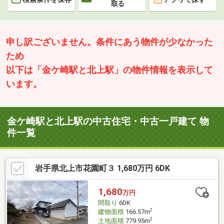
取る
申し訳ございません。条件にあう物件が少なかった
ため
以下は「金ケ崎駅と北上駅」の物件情報を表示して
います。
金ケ崎駅と北上駅の中古住宅・中古一戸建て 物
件一覧
岩手県北上市花園町３ 1,680万円 6DK
1,680
万円
間取り
6DK
2
建物面積
166.57m
2
土地面積
779.95m