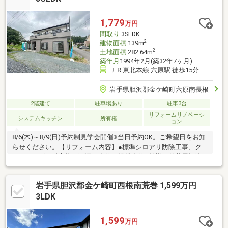
1,779
万円
間取り
3SLDK
2
建物面積
139m
2
土地面積
282.64m
築年月
1994年2月(築32年7ヶ月)
ＪＲ東北本線 六原駅 徒歩15分
岩手県胆沢郡金ケ崎町六原南長根
2階建て
駐車場あり
駐車3台
リフォームリノベーシ
システムキッチン
所有権
ョン
8/6(木)～8/9(日)予約制見学会開催※当日予約OK。ご希望日をお知
らせください。【リフォーム内容】●標準シロアリ防除工事、ク
リーニング、鍵交換、雨漏り点検、設備点検●外構・外装屋根塗
装●水回りシステムキッチン交換、ユニットバス交換、トイレ交
換、洗面化粧台交換●内装床材上張り、クロス張替え、畳表替
岩手県胆沢郡金ケ崎町西根南荒巻 1,599万円
え、障子・襖張替え●その他設備給湯器交換、インターホン設
置、火災警報器設置、照明器具交換【おすすめポイント】・本物
3LDK
件は条件により住宅ローン減税が適用されます。・雨漏り、構造
上主要な部分の欠陥や・腐食、給排水管の故障や漏水についてお
1,599
万円
引渡しより２年間保証・シロ