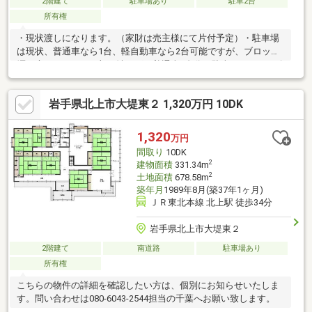
2階建て
駐車場あり
駐車2台
所有権
・現状渡しになります。（家財は売主様にて片付予定）・駐車場
は現状、普通車なら1台、軽自動車なら2台可能ですが、ブロック
塀と庭スペースの一部を壊せば、普通車2台分の駐車スペースが確
保できると思います。
岩手県北上市大堤東２ 1,320万円 10DK
1,320
万円
間取り
10DK
2
建物面積
331.34m
2
土地面積
678.58m
築年月
1989年8月(築37年1ヶ月)
ＪＲ東北本線 北上駅 徒歩34分
岩手県北上市大堤東２
2階建て
南道路
駐車場あり
所有権
こちらの物件の詳細を確認したい方は、個別にお知らせいたしま
す。問い合わせは080-6043-2544担当の千葉へお願い致します。