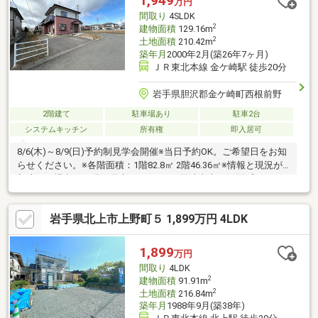
1,949
万円
間取り
4SLDK
2
建物面積
129.16m
2
土地面積
210.42m
築年月
2000年2月(築26年7ヶ月)
ＪＲ東北本線 金ケ崎駅 徒歩20分
岩手県胆沢郡金ケ崎町西根前野
2階建て
駐車場あり
駐車2台
システムキッチン
所有権
即入居可
8/6(木)～8/9(日)予約制見学会開催※当日予約OK。ご希望日をお知
らせください。※各階面積：1階82.8㎡ 2階46.36㎡※情報と現況が
相違する場合は、現況優先とします。※司法書士・個別プロパン
供給会社は売主の指定になります。プロパンガスの消費に係る配
管設備、ガス器具等は、本土地建物の販売価格には含まれており
岩手県北上市上野町５ 1,899万円 4LDK
ません。※通学の区域に関しては自治体や教育委員会等にご確認
ください。
1,899
万円
間取り
4LDK
2
建物面積
91.91m
2
土地面積
216.84m
築年月
1988年9月(築38年)