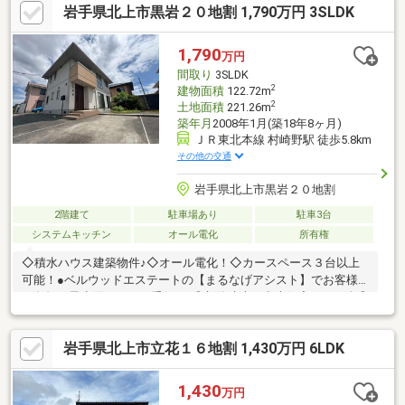
岩手県北上市黒岩２０地割 1,790万円 3SLDK
審査のお手伝い◎オプション工事の請負、手配◎お引越し手配の
お手伝い◎お引き渡し後の住宅ローンのご相談【窓口を一つにま
とめる事でお忙しいお客様の負担を最小限にするお手伝いやアド
1,790
万円
バイスをしています♪♪】
間取り
3SLDK
2
建物面積
122.72m
2
土地面積
221.26m
築年月
2008年1月(築18年8ヶ月)
ＪＲ東北本線 村崎野駅 徒歩5.8km
その他の交通
岩手県北上市黒岩２０地割
2階建て
駐車場あり
駐車3台
システムキッチン
オール電化
所有権
◇積水ハウス建築物件♪◇オール電化！◇カースペース３台以上
可能！●ベルウッドエステートの【まるなげアシスト】でお客様
の負担を最小限にするお手伝い♪◎新築建売、中古住宅のご紹介◎
建物の詳しいご説明◎売主さんとの交渉窓口◎銀行事前審査のお
手伝い◎オプション工事の請負、手配◎お引越し手配のお手伝い
岩手県北上市立花１６地割 1,430万円 6LDK
◎お引き渡し後の住宅ローンのご相談【窓口を一つにまとめる事
でお忙しいお客様の負担を最小限にするお手伝いやアドバイスを
しています♪♪】
1,430
万円