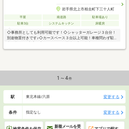
岩手県北上市相去町下三十人町
平屋
南道路
駐車場あり
駐車3台
システムキッチン
床暖房
◇事務所としても利用可能です！◇シャッターガレージ３台分！
別途物置付きです♪◇カースペース３台以上可能！車種問わず駐
車可能です♪◇広い庭でドッグラン等使い方は自由！●ベルウッド
エステートの【まるなげアシスト】でお客様の負担を最小限にす
るお手伝い♪◎新築建売、中古住宅のご紹介◎建物の詳しいご説明
◎売主さんとの交渉窓口◎銀行事前審査のお手伝い◎オプション
工事の請負、手配◎お引越し手配のお手伝い◎お引き渡し後の住
宅ローンのご相談【窓口を一つにまとめる事でお忙しいお客様の
負担を最小限にするお手伝いやアドバイスをしています♪♪】
1～4
件
駅
変更する
東北本線/六原
条件
変更する
指定なし
新着メールを受
検索条件を保存
アプリで探す