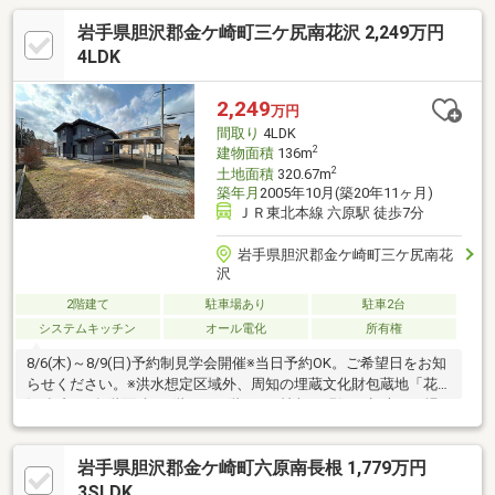
岩手県胆沢郡金ケ崎町三ケ尻南花沢 2,249万円
4LDK
2,249
万円
間取り
4LDK
2
建物面積
136m
2
土地面積
320.67m
築年月
2005年10月(築20年11ヶ月)
ＪＲ東北本線 六原駅 徒歩7分
岩手県胆沢郡金ケ崎町三ケ尻南花
沢
2階建て
駐車場あり
駐車2台
システムキッチン
オール電化
所有権
8/6(木)～8/9(日)予約制見学会開催※当日予約OK。ご希望日をお知
らせください。※洪水想定区域外、周知の埋蔵文化財包蔵地「花
沢遺跡」※各階面積：1階76㎡ 2階60㎡※情報と現況が相違する場
合は、現況優先とします。※司法書士は売主の指定になります。※
通学の区域に関しては自治体や教育委員会等にご確認ください。
岩手県胆沢郡金ケ崎町六原南長根 1,779万円
3SLDK