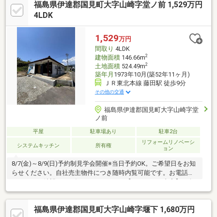
福島県伊達郡国見町大字山崎字堂ノ前 1,529万円
4LDK
1,529
万円
間取り
4LDK
2
建物面積
146.66m
2
土地面積
524.49m
築年月
1973年10月(築52年11ヶ月)
ＪＲ東北本線 藤田駅 徒歩9分
その他の交通
福島県伊達郡国見町大字山崎字堂
ノ前
平屋
駐車場あり
駐車2台
リフォームリノベーシ
システムキッチン
所有権
ョン
8/7(金)～8/9(日)予約制見学会開催※当日予約OK。ご希望日をお知
らせください。自社売主物件につき随時内覧可能です。お電話か
メールでご希望日をお知らせください。【リフォーム内容】●耐
震補強工事耐震適合証明書を取得すれば（要別途費用）、住宅ロ
ーン減税や不動産取得税減税の対象になります。●外構工事駐車
福島県伊達郡国見町大字山崎字堰下 1,680万円
場拡張、外壁塗装、庭木伐採●内装工事システムキッチン交換、