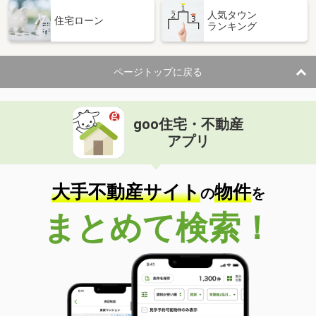
人気タウン
住宅ローン
ランキング
ページトップに戻る
goo住宅・不動産
アプリ
大手不動産サイト
物件
の
を
まとめて検索！