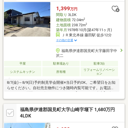
1,399
万円
間取り
3LDK
2
建物面積
72.04m
2
土地面積
238.72m
築年月
1978年10月(築47年11ヶ月)
ＪＲ東北本線 藤田駅 徒歩12分
その他の交通
福島県伊達郡国見町大字藤田字中
沢二
平屋
駐車場あり
駐車3台
リフォームリノベーシ
システムキッチン
所有権
ョン
8/7(金)～8/9(日)予約制見学会開催※当日予約OK。ご希望日をお知
らせください。自社売主物件につき随時内覧可能です。お電話か
メールでご希望日をお知らせください。【リフォーム内容】●標
準シロアリ防除工事、クリーニング、鍵交換、雨漏り点検、設備
点検●外構・外装駐車場拡張●ライフライン下水道接続●水回りシ
福島県伊達郡国見町大字山崎字堰下 1,680万円
ステムキッチン交換、ユニットバス交換、トイレ交換、洗面化粧
台交換●内装間取変更、玄関扉交換、床材上張り、シューズボッ
4LDK
クス交換、クロス張替え●その他設備インターホン設置、火災警
報器設置、照明器具交換【おすすめポイント】・雨漏り、構造上