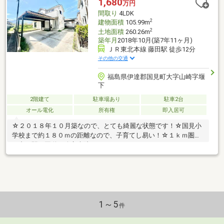
1,680
万円
主要な部分の欠
間取り
4LDK
2
建物面積
105.99m
2
土地面積
260.26m
築年月
2018年10月(築7年11ヶ月)
ＪＲ東北本線 藤田駅 徒歩12分
その他の交通
福島県伊達郡国見町大字山崎字堰
下
2階建て
駐車場あり
駐車2台
オール電化
所有権
即入居可
☆２０１８年１０月築なので、とても綺麗な状態です！☆国見小
学校まで約１８０ｍの距離なので、子育てし易い！☆１ｋｍ圏内
の中に駅・国道・公立病院・スーパーマーケット・ドラックスト
ア・コンビニ・道の駅が揃っているので、生活利便性は◎！☆２
０２６年度中には伊達市にイオンも建設予定なので、新生活を想
像するだけで、ワクワクが止まりません！☆月々の支払い例：
月々約５３，６３４円です。【借入金額１，９００万円、返済期
間３５年、金利年１．００％、ボーナス払い無し】☆いつでも内
覧可能！住所：伊達郡国見町大字山崎字堰下１３－１０※内覧の
1～5
件
お問い合わせは０８０－９６３１－７３２５（ナオイ）までご