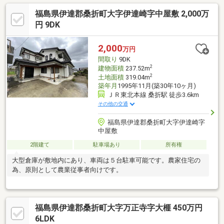
福島県伊達郡桑折町大字伊達崎字中屋敷 2,000万
円 9DK
2,000
万円
間取り
9DK
2
建物面積
237.52m
2
土地面積
319.04m
築年月
1995年11月(築30年10ヶ月)
ＪＲ東北本線 桑折駅 徒歩3.6km
その他の交通
福島県伊達郡桑折町大字伊達崎字
中屋敷
2階建て
駐車場あり
所有権
大型倉庫が敷地内にあり、車両は５台駐車可能です。農家住宅の
為、原則として農業従事者向けです。
福島県伊達郡桑折町大字万正寺字大榧 450万円
6LDK