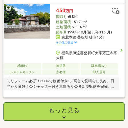
450
万円
間取り
6LDK
2
建物面積
153.71m
2
土地面積
611.87m
築年月
1990年10月(築35年11ヶ月)
東北本線 桑折駅 徒歩15分
その他の交通
福島県伊達郡桑折町大字万正寺字
大榧
2階建て
南道路
駐車場あり
システムキッチン
所有権
即入居可
＼リフォーム必須！6LDKで物置付き♪／高台で見晴らし良好、日
当たり良好！◇シャッター付き車庫あり◇各部屋収納を完備、引
っ越し時荷物が多くても安心♪◇リフォームの相談も承っており
ます！
もっと見る