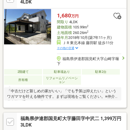
ユニットバス交換、温水洗浄便座トイレ交換、洗面化粧台交換、
4LDK
玄関扉交換、フローリング上張り、クロス張替え、畳表替え、フ
ロアタイル上張り、クッションフロア張替え、建具交換、クロー
1,680
万円
ゼット交換、シューズボックス交換、イ
間取り
4LDK
2
建物面積
105.99m
2
土地面積
260.26m
築年月
2018年10月(築7年11ヶ月)
ＪＲ東北本線 藤田駅 徒歩11分
その他の交通
福島県伊達郡国見町大字山崎字堰
下
2階建て
駐車場あり
駐車2台
リフォームリノベーシ
所有権
ョン
「中古だけど新しめの家がいい」「でも予算は抑えたい」という
ワガママを叶える物件です。まずは現地をご覧ください。※仲介
業者様を通してのお取引となります
福島県伊達郡国見町大字藤田字中沢二 1,399万円
3LDK