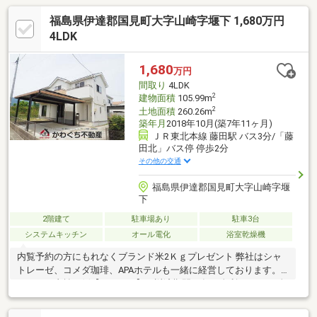
福島県伊達郡国見町大字山崎字堰下 1,680万円
4LDK
1,680
万円
間取り
4LDK
2
建物面積
105.99m
2
土地面積
260.26m
築年月
2018年10月(築7年11ヶ月)
ＪＲ東北本線 藤田駅 バス3分/「藤
田北」バス停 停歩2分
その他の交通
福島県伊達郡国見町大字山崎字堰
下
2階建て
駐車場あり
駐車3台
システムキッチン
オール電化
浴室乾燥機
内覧予約の方にもれなくブランド米2Ｋｇプレゼント 弊社はシャ
トレーゼ、コメダ珈琲、APAホテルも一緒に経営しております。■
月々のお支払い例【45 677円】（返済期間35年、金利0.7％、頭金
なしの場合）◆即日のご案内にも対応可能ですので、お気軽にご
連絡下さい！