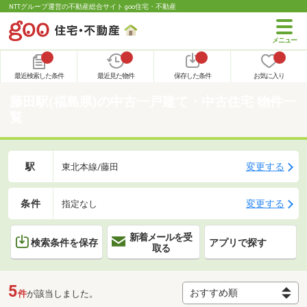
NTTグループ運営の不動産総合サイト goo住宅・不動産
最近検索した条件
最近見た物件
保存した条件
お気に入り
藤田駅(福島県)の中古一戸建て・中古住宅 物件一
覧
駅
変更する
東北本線/藤田
条件
変更する
指定なし
新着メールを受
検索条件を保存
アプリで探す
取る
5
件
が該当しました。