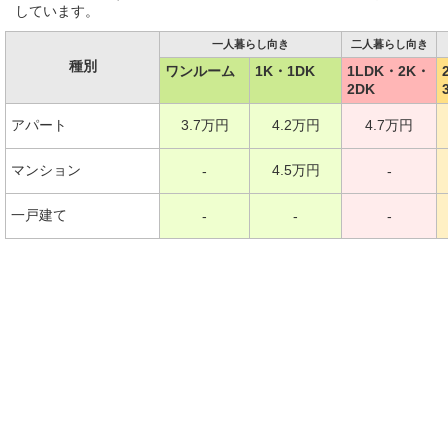
しています。
一人暮らし向き
二人暮らし向き
種別
ワンルーム
1K・1DK
1LDK・2K・
2DK
アパート
3.7万円
4.2万円
4.7万円
マンション
4.5万円
-
-
一戸建て
-
-
-