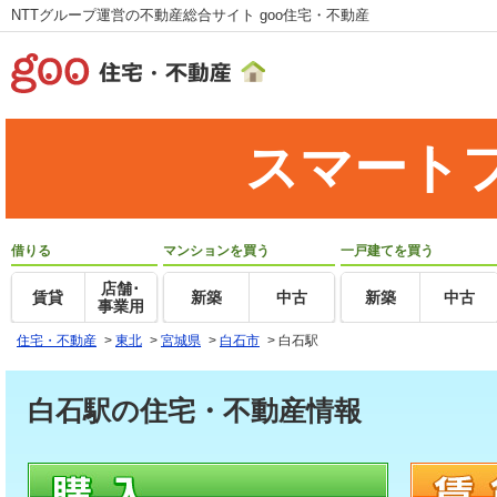
NTTグループ運営の不動産総合サイト goo住宅・不動産
スマート
借りる
マンションを買う
一戸建てを買う
店舗･
賃貸
新築
中古
新築
中古
事業用
住宅・不動産
>
東北
>
宮城県
>
白石市
>
白石駅
白石駅の住宅・不動産情報