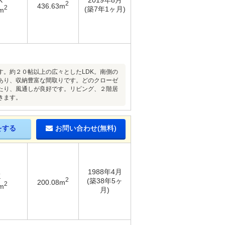
K
2019年8月
2
436.63m
2
(築7年1ヶ月)
m
。約２０帖以上の広々としたLDK。南側の
あり、収納豊富な間取りです。どのクローゼ
たり、風通しが良好です。リビング、２階居
きます。
をする
お問い合わせ(無料)
1988年4月
K
2
(築38年5ヶ
200.08m
2
m
月)