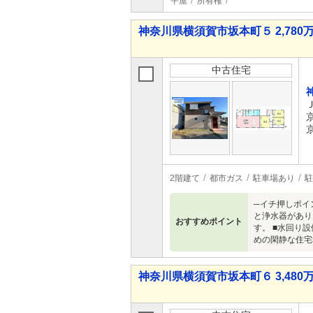
平屋
所有権
神奈川県横須賀市坂本町５ 2,780万
中古住宅
2階建て
都市ガス
駐車場あり
駐
─イチ押しポイ
と浄水器があり
おすすめポイント
す。 ■水回り
めの閑静な住宅
神奈川県横須賀市坂本町６ 3,480万