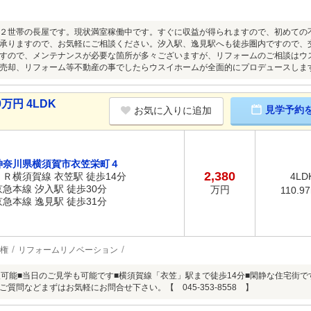
２世帯の長屋です。現状満室稼働中です。すぐに収益が得られますので、初めての
承りますので、お気軽にご相談ください。汐入駅、逸見駅へも徒歩圏内ですので、
すので、メンテナンスが必要な箇所が多々ございますが、リフォームのご相談はウ
売却、リフォーム等不動産の事でしたらウスイホームが全面的にプロデュースしま
万円 4LDK
見学予約
お気に入りに追加
神奈川県横須賀市衣笠栄町４
2,380
ＪＲ横須賀線 衣笠駅 徒歩14分
4LD
京急本線 汐入駅 徒歩30分
万円
110.9
京急本線 逸見駅 徒歩31分
権
リフォームリノベーション
入可能■当日のご見学も可能です■横須賀線「衣笠」駅まで徒歩14分■閑静な住宅街
質問などまずはお気軽にお問合せ下さい。【 045-353-8558 】