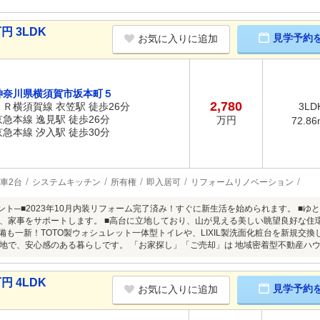
円 3LDK
見学予約
お気に入りに追加
神奈川県横須賀市坂本町５
2,780
ＪＲ横須賀線 衣笠駅 徒歩26分
3LD
京急本線 逸見駅 徒歩26分
万円
72.86
京急本線 汐入駅 徒歩30分
車2台
システムキッチン
所有権
即入居可
リフォームリノベーション
ント─■2023年10月内装リフォーム完了済み！すぐに新生活を始められます。 ■ゆと
、家事をサポートします。 ■高台に立地しており、山が見える美しい眺望良好な住
設備も一新！TOTO製ウォシュレット一体型トイレや、LIXIL製洗面化粧台を新規交換
地で、安心感のある暮らしです。 「お家探し」「ご売却」は 地域密着型不動産ハ
円 4LDK
見学予約
お気に入りに追加