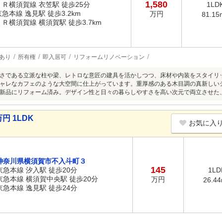
1,580
ＪＲ横須賀線 衣笠駅 徒歩25分
1LD
京急本線 逸見駅 徒歩3.2km
万円
81.15
ＪＲ横須賀線 横須賀駅 徒歩3.7km
あり
所有権
即入居可
リフォームリノベーション
さである立派な柱や梁、レトロな意匠の建具を活かしつつ、床材や内装をスタイリ
ャレなカフェのような大空間に仕上がっています。重厚感のある木目調の真新しい
新品にリフォーム済み。デザイン性と日々の暮らしやすさを高い次元で両立させた
円 1LDK
お気に入
神奈川県横須賀市不入斗町３
145
京急本線 汐入駅 徒歩20分
1LD
京急本線 横須賀中央駅 徒歩20分
万円
26.4
京急本線 逸見駅 徒歩24分