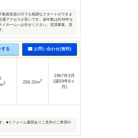
不動産投資の方でも順調なスタートができま
交通アクセスが良いです。築年数は約38年を
スイホームへお任せください。賃貸募集、賃
す。
をする
お問い合わせ(無料)
1967年3月
K
2
(築59年6ヶ
256.32m
2
7m
月)
です。■リフォーム履歴ありご見学のご希望や