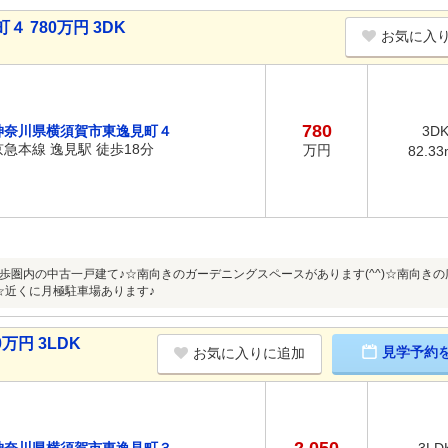
 780万円 3DK
お気に入
780
神奈川県横須賀市東逸見町４
3D
京急本線 逸見駅 徒歩18分
万円
82.33
歩圏内の中古一戸建て♪☆南向きのガーデニングスペースがあります(^^)☆南向き
☆近くに月極駐車場あります♪
万円 3LDK
見学予約
お気に入りに追加