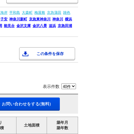
森海岸
平和島
大森町
梅屋敷
京急蒲田
雑色
子安
神奈川新町
京急東神奈川
神奈川
横浜
岡
能見台
金沢文庫
金沢八景
追浜
京急田浦
この条件を保存
表示件数
・お問い合わせをする(無料)
り
築年月
土地面積
積
築年数