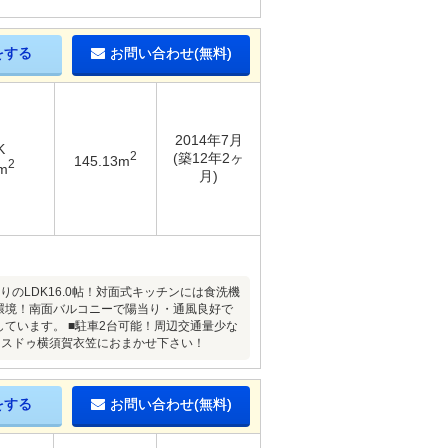
をする
お問い合わせ(無料)
2014年7月
K
2
(築12年2ヶ
145.13m
2
m
月)
りのLDK16.0帖！対面式キッチンには食洗機
環境！南面バルコニーで陽当り・通風良好で
しています。 ■駐車2台可能！周辺交通量少な
ウスドゥ横須賀衣笠におまかせ下さい！
をする
お問い合わせ(無料)