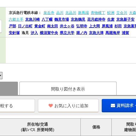
京浜急行電鉄本線：
泉岳寺
品川
北品川
新馬場
青物横丁
鮫洲
立会川
大
六郷土手
京急川崎
八丁畷
鶴見市場
京急鶴見
花月総持寺
生麦
京急新子安
戸部
日ノ出町
黄金町
南太田
井土ヶ谷
弘明寺
上大岡
屏風浦
杉田
京急富
安針塚
逸見
汐入
横須賀中央
県立大学
堀ノ内
京急大津
馬堀海岸
浦賀
間取り図付き表示
お気に入りに追加
資料請求
所在地/交通
間取
価格
（駅/バス 所要時間）
建物面