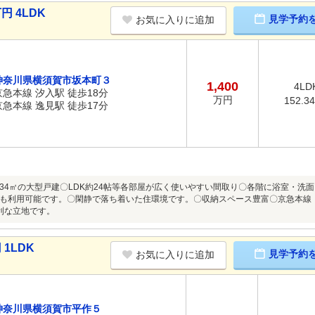
円 4LDK
見学予約
お気に入りに追加
神奈川県横須賀市坂本町３
1,400
4LD
京急本線 汐入駅 徒歩18分
万円
152.3
京急本線 逸見駅 徒歩17分
2.34㎡の大型戸建〇LDK約24帖等各部屋が広く使いやすい間取り〇各階に浴室・
も利用可能です。〇閑静で落ち着いた住環境です。〇収納スペース豊富〇京急本線
利な立地です。
1LDK
見学予約
お気に入りに追加
神奈川県横須賀市平作５