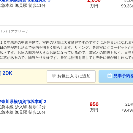
2,050
神奈川県横須賀市東逸見町３
3LD
京急本線 逸見駅 徒歩11分
万円
99.36
バリアフリー
１０年未満の中古戸建て。室内の状態は大変良好ですのですぐにお住まいになれます
日の光が差し込んで室内を明るく照らします。リビング、各居室にクローゼットが
広さです。お家の四方が大きなお庭になっているので、隣家との間隔も広く、日当
に窓があるので、陽当たり良好です。昼間は照明を消しても充分に光が射し込んで
 2DK
見学予約
お気に入りに追加
神奈川県横須賀市坂本町２
950
2D
京急本線 汐入駅 徒歩12分
万円
79.49
京急本線 逸見駅 徒歩18分