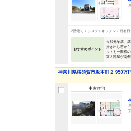
2階建て
システムキッチン
所有権
令和元年築、築
掃き出し窓から
おすすめポイント
ットも一間程の
室３部屋が南側
神奈川県横須賀市坂本町２ 950万円
中古住宅