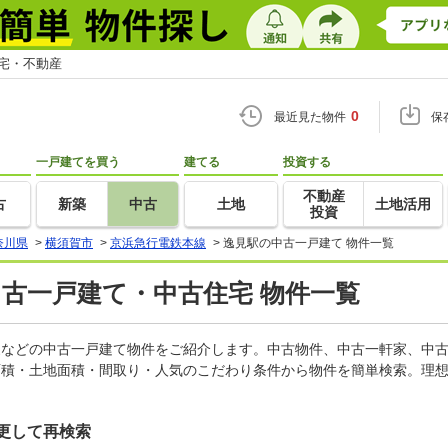
住宅・不動産
0
最近見た物件
保
一戸建てを買う
建てる
投資する
不動産
古
新築
中古
土地
土地活用
投資
奈川県
>
横須賀市
>
京浜急行電鉄本線
>
逸見駅の中古一戸建て 物件一覧
中古一戸建て・中古住宅 物件一覧
軒家などの中古一戸建て物件をご紹介します。中古物件、中古一軒家、中
面積・土地面積・間取り・人気のこだわり条件から物件を簡単検索。理想
更して再検索