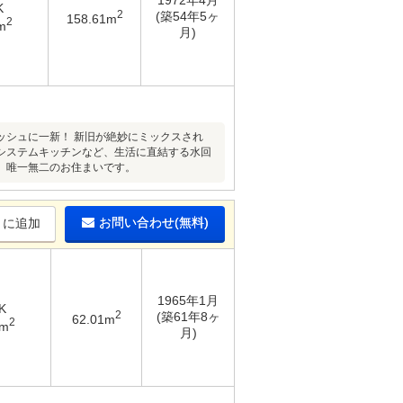
1972年4月
K
2
(築54年5ヶ
158.61m
2
m
月)
ッシュに一新！ 新旧が絶妙にミックスされ
システムキッチンなど、生活に直結する水回
、唯一無二のお住まいです。
お問い合わせ(無料)
りに追加
1965年1月
K
2
(築61年8ヶ
62.01m
2
4m
月)