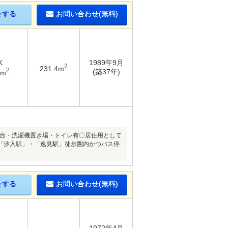
をする
お問い合わせ(無料)
K
1989年9月
2
231.4m
2
(築37年)
4m
洗面台・洗濯機置き場・トイレ有〇居住用として
「汐入駅」・「逸見駅」徒歩圏内かつバス停
をする
お問い合わせ(無料)