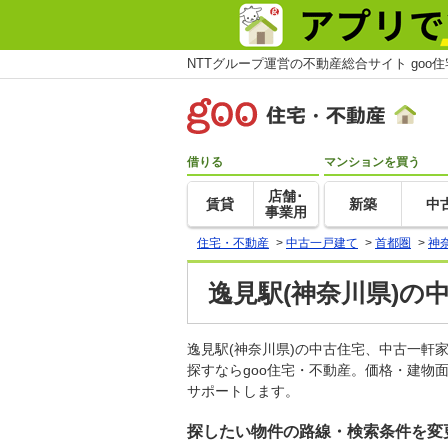
NTTグループ運営の不動産総合サイト goo
借りる
マンションを買う
店舗･
賃貸
新築
中
事業用
住宅・不動産
>
中古一戸建て
>
首都圏
>
神
逸見駅(神奈川県)の
逸見駅(神奈川県)の中古住宅、中古一
探すならgoo住宅・不動産。価格・建物
サポートします。
探したい物件の路線・検索条件を変