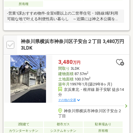
所有権
-営業1課おすすめ物件-全室6畳以上の二世帯住宅・3路線3駅利用
可能な地で叶える利便性高い暮らし ～近隣には神之木公園をは
じめ大小様々な公園が点在～
神奈川県横浜市神奈川区子安台２丁目 3,480万円
3LDK
3,480
万円
間取り
3LDK
2
建物面積
87.57m
2
土地面積
100.37m
築年月
1997年1月(築29年8ヶ月)
京浜東北・根岸線 新子安駅 徒歩14
分
その他の交通
神奈川県横浜市神奈川区子安台２
丁目
2階建て
都市ガス
駐車場あり
カウンターキッチン
システムキッチン
所有権