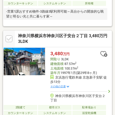
カウンターキッチン
システムキッチン
所有権
-営業1課おすすめ物件-3路線3駅利用可能～高台からの開放的な眺
望と明るい光と共に暮らす家～
神奈川県横浜市神奈川区子安台２丁目 3,480万円
3LDK
3,480
万円
間取り
3LDK
2
建物面積
87.57m
2
土地面積
100.37m
築年月
1997年1月(築29年8ヶ月)
京浜急行電鉄本線 京急新子安駅 徒
歩13分
その他の交通
神奈川県横浜市神奈川区子安台２
丁目
2階建て
都市ガス
駐車場あり
カウンターキッチン
システムキッチン
浴室乾燥機