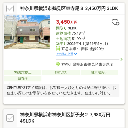
神奈川県横浜市鶴見区東寺尾３ 3,450万円 3LDK
3,450
万円
間取り
3LDK
2
建物面積
76.18m
2
土地面積
51.99m
築年月
2005年4月(築21年5ヶ月)
京急本線 生麦駅 徒歩20分
その他の交通
神奈川県横浜市鶴見区東寺尾３
3階建て以上
都市ガス
駐車場あり
所有権
CENTURY21アイ建設は、お客様一人ひとりの状況に寄り添い、お
住まい探しのお手伝いをさせていただきます。住まいに対して求
める条件は千差万別。知りたい情報や不安な気持ちも人それぞ
れ。だからこそマニュアルではなく、お客様にあわせたオーダー
メイドのサポートを。物件探しからその先の新生活も、良き伴走
神奈川県横浜市神奈川区新子安２ 7,980万円
者として並走させていただきます。多少難しそうなご条件でも、
まずはご相談ください。グループ創業38年の経験とノウハウ・情
4SLDK
報量で、きっとお客様のご期待にお応えします。いちばん話しや