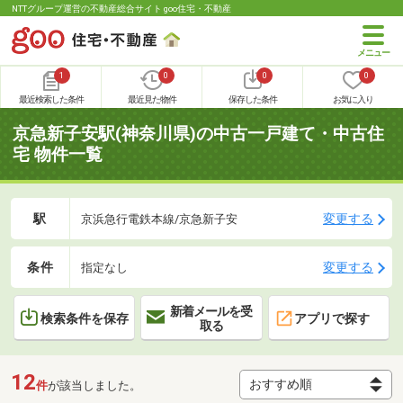
NTTグループ運営の不動産総合サイト goo住宅・不動産
1
0
0
0
最近検索した条件
最近見た物件
保存した条件
お気に入り
京急新子安駅(神奈川県)の中古一戸建て・中古住
宅 物件一覧
駅
変更する
京浜急行電鉄本線/京急新子安
条件
変更する
指定なし
新着メールを受
検索条件を保存
アプリで探す
取る
12
件
が該当しました。