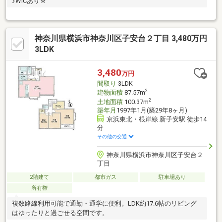
♪WICあり☆
神奈川県横浜市神奈川区子安台２丁目 3,480万円
3LDK
3,480
万円
間取り
3LDK
2
建物面積
87.57m
2
土地面積
100.37m
築年月
1997年1月(築29年8ヶ月)
京浜東北・根岸線 新子安駅 徒歩14
分
その他の交通
神奈川県横浜市神奈川区子安台２
丁目
2階建て
都市ガス
駐車場あり
所有権
複数路線利用可能で通勤・通学に便利。LDK約17.6帖のリビング
はゆったりと過ごせる空間です。