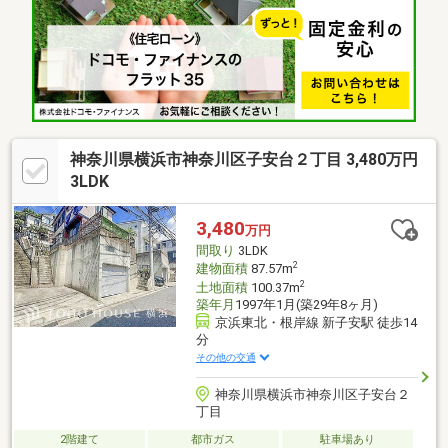
神奈川県横浜市神奈川区子安台２丁目 3,480万円
3LDK
3,480
万円
間取り
3LDK
2
建物面積
87.57m
2
土地面積
100.37m
築年月
1997年1月(築29年8ヶ月)
京浜東北・根岸線 新子安駅 徒歩14
分
その他の交通
神奈川県横浜市神奈川区子安台２
丁目
2階建て
都市ガス
駐車場あり