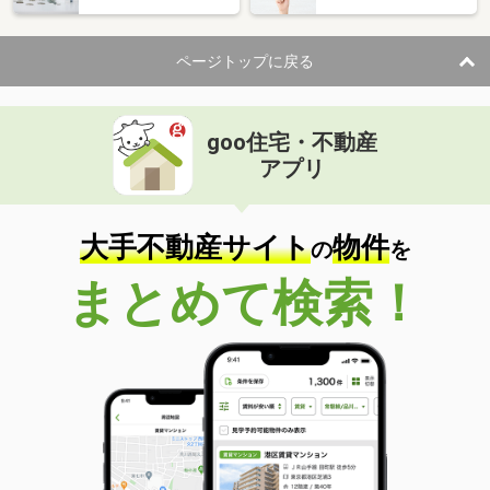
ページトップに戻る
goo住宅・不動産
アプリ
大手不動産サイト
物件
の
を
まとめて検索！