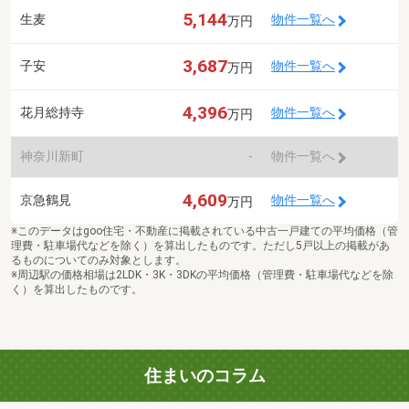
5,144
生麦
物件一覧へ
万円
3,687
子安
物件一覧へ
万円
4,396
花月総持寺
物件一覧へ
万円
神奈川新町
-
物件一覧へ
4,609
京急鶴見
物件一覧へ
万円
※このデータはgoo住宅・不動産に掲載されている中古一戸建ての平均価格（管
理費・駐車場代などを除く）を算出したものです。ただし5戸以上の掲載があ
るものについてのみ対象とします。
※周辺駅の価格相場は2LDK・3K・3DKの平均価格（管理費・駐車場代などを除
く）を算出したものです。
住まいのコラム