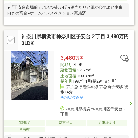
●「子安台市場前」バス停徒歩4分●陽当たりと風が心地よい南東
向きの高台●ホームインスペクション実施済
神奈川県横浜市神奈川区子安台２丁目 3,480万円
3LDK
3,480
万円
間取り
3LDK
2
建物面積
87.57m
2
土地面積
100.37m
築年月
1997年1月(築29年8ヶ月)
京浜急行電鉄本線 京急新子安駅 徒
歩14分
その他の交通
神奈川県横浜市神奈川区子安台２
丁目
2階建て
都市ガス
駐車場あり
所有権