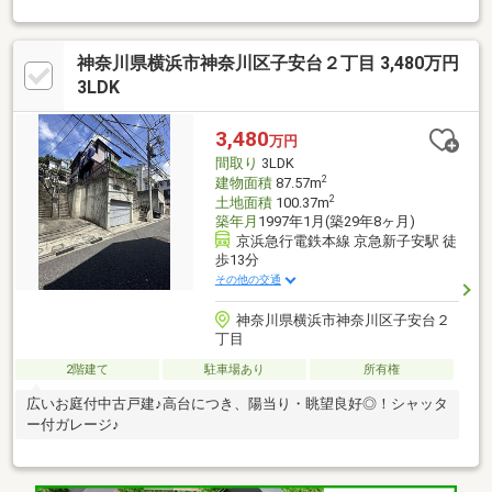
神奈川県横浜市神奈川区子安台２丁目 3,480万円
3LDK
3,480
万円
間取り
3LDK
2
建物面積
87.57m
2
土地面積
100.37m
築年月
1997年1月(築29年8ヶ月)
京浜急行電鉄本線 京急新子安駅 徒
歩13分
その他の交通
神奈川県横浜市神奈川区子安台２
丁目
2階建て
駐車場あり
所有権
広いお庭付中古戸建♪高台につき、陽当り・眺望良好◎！シャッタ
ー付ガレージ♪