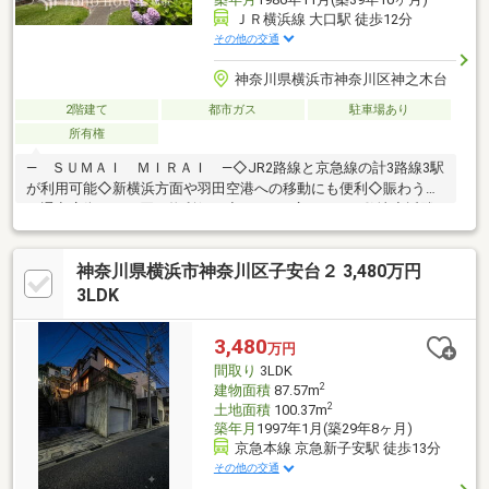
ＪＲ横浜線 大口駅 徒歩12分
その他の交通
神奈川県横浜市神奈川区神之木台
2階建て
都市ガス
駐車場あり
所有権
― ＳＵＭＡＩ ＭＩＲＡＩ ―◇JR2路線と京急線の計3路線3駅
が利用可能◇新横浜方面や羽田空港への移動にも便利◇賑わう大
口通商店街でのお買い物利便も◇224㎡の広々とした敷地◇近隣
には神之木公園をはじめ大小様々な公園が点在◇建物は生活動線
が工夫された二世帯住宅◇障子が柔らかな彩を添える和室◇天窓
神奈川県横浜市神奈川区子安台２ 3,480万円
からの光が演出する室内◇魅力たっぷりのお住まいです*家具小物
は販売価格に含まれません*一部画像は実際の写真にAI加工・修正
3LDK
をしたものです【東宝ハウス横浜】提携銀行 横浜銀行 変動金
利35年の場合 金利 年0.92％お問い合わせは【フリーダイヤ
3,480
万円
ル：0120-759-651】までお気軽にどうぞ♪
間取り
3LDK
2
建物面積
87.57m
2
土地面積
100.37m
築年月
1997年1月(築29年8ヶ月)
京急本線 京急新子安駅 徒歩13分
その他の交通