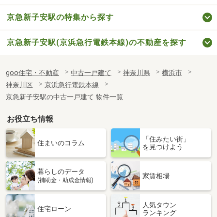
京急新子安駅の特集から探す
京急新子安駅(京浜急行電鉄本線)の不動産を探す
goo住宅・不動産
中古一戸建て
神奈川県
横浜市
神奈川区
京浜急行電鉄本線
京急新子安駅の中古一戸建て 物件一覧
お役立ち情報
「住みたい街」
住まいのコラム
を見つけよう
暮らしのデータ
家賃相場
(補助金・助成金情報)
人気タウン
住宅ローン
ランキング