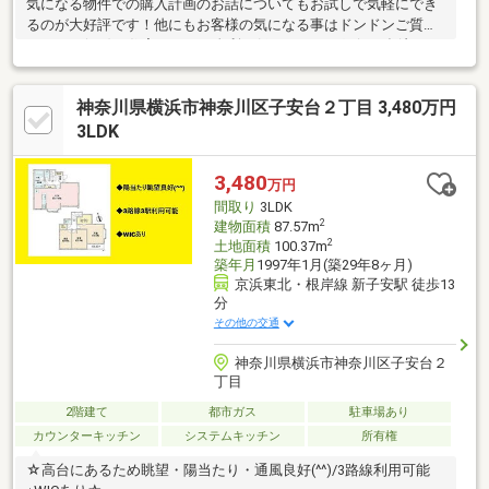
気になる物件での購入計画のお話についてもお試しで気軽にでき
るのが大好評です！他にもお客様の気になる事はドンドンご質問
ください(^O^)／住宅ローンも金利の低いトレンド銀行や多岐にわ
たった提案を致します
神奈川県横浜市神奈川区子安台２丁目 3,480万円
3LDK
3,480
万円
間取り
3LDK
2
建物面積
87.57m
2
土地面積
100.37m
築年月
1997年1月(築29年8ヶ月)
京浜東北・根岸線 新子安駅 徒歩13
分
その他の交通
神奈川県横浜市神奈川区子安台２
丁目
2階建て
都市ガス
駐車場あり
カウンターキッチン
システムキッチン
所有権
☆高台にあるため眺望・陽当たり・通風良好(^^)/3路線利用可能