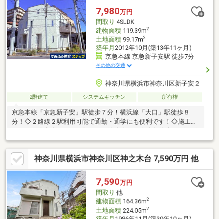
すいいちばん分かりやすいいちばんワクワクする不動産ネットワ
7,980
万円
ークへCENTURY21アイ建設
間取り
4SLDK
2
建物面積
119.39m
2
土地面積
99.17m
築年月
2012年10月(築13年11ヶ月)
京急本線 京急新子安駅 徒歩7分
その他の交通
神奈川県横浜市神奈川区新子安２
2階建て
システムキッチン
所有権
京急本線「京急新子安」駅徒歩７分！横浜線「大口」駅徒歩８
分！◇２路線２駅利用可能で通勤・通学にも便利です！◇施工／
ヤマト工務店◇２０１２年１０月築◇南西・南東角地◇リビング
にロフトあり◇第１種住居地域（建ぺい率：７０％・容積率２０
０％）◇日当たり良好な南東向き採光◇充実の生活環境！近隣に
神奈川県横浜市神奈川区神之木台 7,590万円 他
はコンビニ・スーパーがあり利便性の良さが魅力です！
7,590
万円
間取り
他
2
建物面積
164.36m
2
土地面積
224.05m
築年月
1986年11月(築39年10ヶ月)