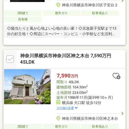
神奈川県横浜市神奈川区子安台２
2階建て
都市ガス
駐車場あり
所有権
◇陽当たりと風が心地よい心地の良い家！◇京急新子安駅まで13
分の好立地！◇周辺にスーパー・コンビニ・小学校など生活利便
性良好です！！◇対面キッチンで家族との会話が弾みます◇追い
焚き機能付き◇床下収納・ウオークインクローゼット完備
神奈川県横浜市神奈川区神之木台 7,590万円
4SLDK
7,590
万円
間取り
4SLDK
2
建物面積
164.36m
2
土地面積
224.05m
築年月
1986年11月(築39年10ヶ月)
横浜線 大口駅 徒歩12分
その他の交通
神奈川県横浜市神奈川区神之木台
2階建て
都市ガス
駐車場あり