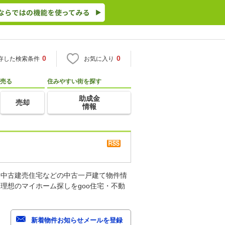
0
0
存した検索条件
お気に入り
売る
住みやすい街を探す
助成金
売却
情報
、中古建売住宅などの中古一戸建て物件情
理想のマイホーム探しをgoo住宅・不動