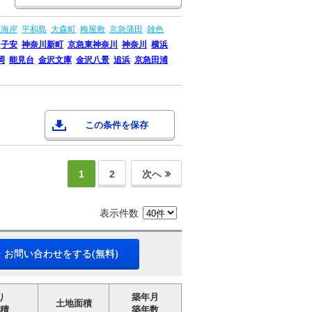
森海岸
平和島
大森町
梅屋敷
京急蒲田
雑色
子安
神奈川新町
京急東神奈川
神奈川
横浜
岡
能見台
金沢文庫
金沢八景
追浜
京急田浦
この条件を保存
1
2
次へ
表示件数
・お問い合わせをする(無料)
り
築年月
土地面積
積
築年数