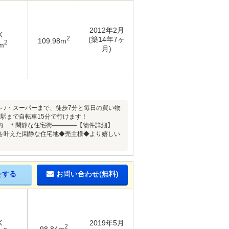
2012年2月
K
2
(築14年7ヶ
109.98m
2
m
月)
♪・スーパーまで、徒歩7分と毎日の買い物
駅まで自転車15分で行けます！
分以内 ＊閑静な住宅街――――【物件詳細】
い環境を叶えた閑静な住宅地◆売主様◆より嬉しい
をする
お問い合わせ(無料)
K
2019年5月
2
98.84m