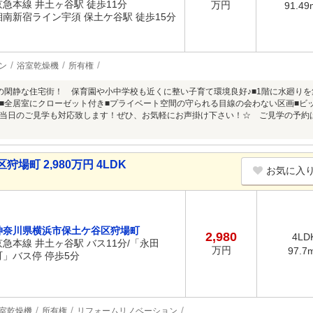
京急本線 井土ヶ谷駅 徒歩11分
万円
91.49
湘南新宿ライン宇須 保土ケ谷駅 徒歩15分
ン
浴室乾燥機
所有権
の閑静な住宅街！ 保育園や小中学校も近くに整い子育て環境良好♪■1階に水廻りを
■全居室にクローゼット付き■プライベート空間の守られる目線の会わない区画■ビ
当日のご見学も対応致します！ぜひ、お気軽にお声掛け下さい！☆ ご見学の予約
町 2,980万円 4LDK
お気に入
神奈川県横浜市保土ケ谷区狩場町
2,980
4LD
京急本線 井土ヶ谷駅 バス11分/「永田
万円
97.7
町」バス停 停歩5分
室乾燥機
所有権
リフォームリノベーション