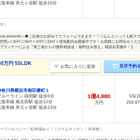
京急本線 井土ヶ谷駅 徒歩15分
可
s House presents―◆ご自身のお好みでリフォームできます＾＾◇なんといって
空間♪☆SHY☆SHY☆SHY☆SHY☆現地案内会開催中です！お気軽にお問合せくださ
プランナーによる『第三者からの無料相談会・無料住み替え』相談会実施中！】
0万円 5SLDK
見学予約
お気に入りに追加
神奈川県横浜市南区榎町１
1億4,980
ブルーライン 蒔田駅 徒歩5分
5SL
京急本線 南太田駅 徒歩12分
259.8
万円
京急本線 井土ヶ谷駅 徒歩13分
ーフバルコニー
駐車場あり
システムキッチン
所有権