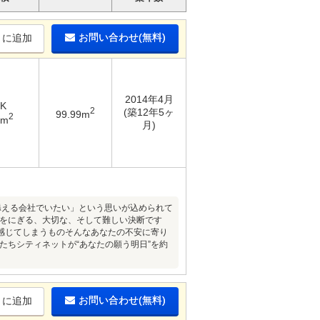
お問い合わせ(無料)
りに追加
2014年4月
DK
2
(築12年5ヶ
99.99m
2
4m
月)
に寄り添える会社でいたい」という思いが込められて
鍵をにぎる、大切な、そして難しい決断です
感じてしまうものそんなあなたの不安に寄り
たちシティネットが“あなたの願う明日”を約
お問い合わせ(無料)
りに追加