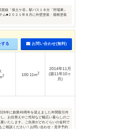
須賀線「保土ケ谷」駅バス１８分「狩場東」
テム■２０２１年８月に外壁塗装・屋根塗装
をする
お問い合わせ(無料)
2014年11月
K
2
(築11年10ヶ
100.11m
2
m
月)
26年に創業49周年を迎えました年間取引件
活かし、お住替えやご売却など幅広い暮らしのご
提案いたします。ご自身がどれぐらいの金利で
もご相談ください！お問い合わせ・見学予約