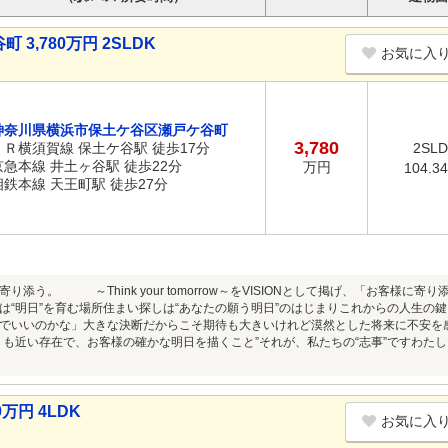
,780万円 2SLDK
お気に入
神奈川県横浜市保土ケ谷区瀬戸ケ谷町
3,780
ＪＲ横須賀線 保土ケ谷駅 徒歩17分
2SL
京急本線 井土ヶ谷駅 徒歩22分
万円
104.3
相鉄本線 天王町駅 徒歩27分
り添う。 ～Think your tomorrow～をVISIONとして掲げ、「お客様
は“明日”を育む場所住まい探しは“あなたの願う明日”のはじまりこれからの人生の
でいいのかな」大きな決断だからこそ期待も大きいけれど漠然とした将来に不安を
りも近い存在で、お客様の確かな明日を描くこと”それが、私たちの“志事”ですわたし
万円 4LDK
お気に入