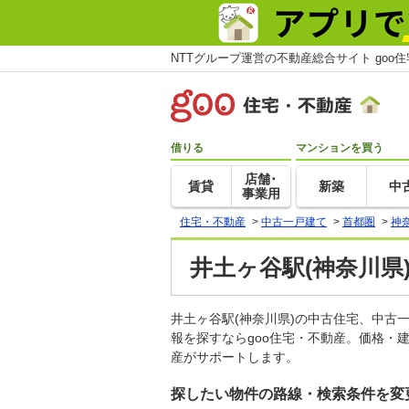
NTTグループ運営の不動産総合サイト goo
借りる
マンションを買う
店舗･
賃貸
新築
中
事業用
住宅・不動産
>
中古一戸建て
>
首都圏
>
神
井土ヶ谷駅(神奈川県
井土ヶ谷駅(神奈川県)の中古住宅、中
報を探すならgoo住宅・不動産。価格・
産がサポートします。
探したい物件の路線・検索条件を変