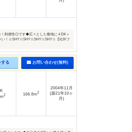
月)
も駅チカ！利便性◎です◆広々とした敷地に４DK＋
い！☆SHY☆SHY☆SHY☆SHY☆【社外フ
をする
お問い合わせ(無料)
2004年11月
DK
2
(築21年10ヶ
166.8m
2
7m
月)