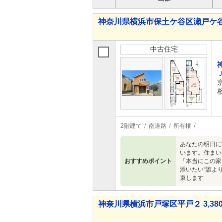
神奈川県横浜市保土ケ谷区瀬戸ケ谷町 3
中古住宅
2階建て
南道路
所有権
あなたの明日に寄
います。住まい
おすすめポイント
「本当にこの家
添いたい“誰よ
束します
神奈川県横浜市戸塚区平戸２ 3,380