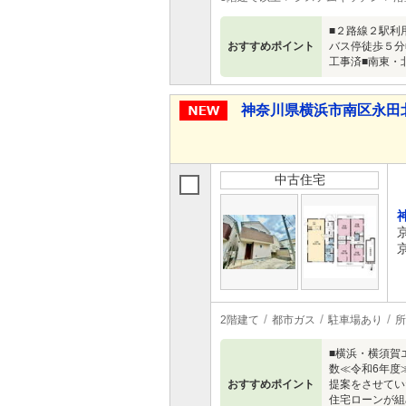
■２路線２駅利
おすすめポイント
バス停徒歩５分
工事済■南東・
神奈川県横浜市南区永田北３ 
中古住宅
2階建て
都市ガス
駐車場あり
所
■横浜・横須賀
数≪令和6年度
おすすめポイント
提案をさせてい
住宅ローンが組