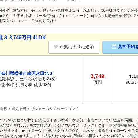
用可能〇京急本線「井土ヶ谷」駅バス乗車１１分「永田町」バス停徒歩５分〇JR横
■２０１１年６月築 オール電化住宅（エコキュート）■住宅用太陽光自家発電シス
北西側バルコニー 日当たり良好！
3,749万円 4LDK
見学予約
お気に入りに追加
神奈川県横浜市南区永田北３
3,749
4LD
京急本線 井土ヶ谷駅 徒歩24分
万円
98.53
京急本線 弘明寺駅 徒歩32分
有権
即入居可
リフォームリノベーション
エリアのお住まい探しはお任せ下さい横浜・横須賀・湘南エリアで86拠点を展開、20
≫総取引件数5317件の実績♪48年間のノウハウと〔ミック〕グループの情報量を
ただきます。■住宅ローンに強い各銀行の中から、お客様に最適な住宅ローンをご
めるのかを知りましょう！相談だけでも◎お気軽にご相談ください♪■当日のご見学