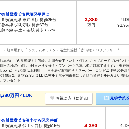
神奈川県横浜市戸塚区平戸２
3,380
ＪＲ横須賀線 東戸塚駅 徒歩25分
4LD
京急本線 弘明寺駅 徒歩37分
万円
92.95
京急本線 井土ヶ谷駅 徒歩3.2km
ー
駐車場あり
システムキッチン
浴室乾燥機
所有権
バリアフリー
地集合にて内見可能！お気軽にお問合せ下さい】・嬉しいカップボードプレゼント～
毎日の洗濯が嬉しい日当たり良好！・ワンボックス車も楽に駐車できます♪・東戸塚
eck point】＊2沿線以上利用可 ＊全居室東南向き＊スーパー・コンビニ徒歩10
109.98m2、建物92.95m2 LDK5帖◆全居室南東側につき陽当良好！◆住みよ
」プレゼント！
80万円 4LDK
見学予約
お気に入りに追加
神奈川県横浜市保土ケ谷区岩井町
4,380
ＪＲ横須賀線 保土ケ谷駅 徒歩15分
4LD