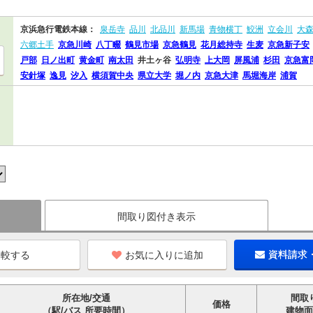
京浜急行電鉄本線：
泉岳寺
品川
北品川
新馬場
青物横丁
鮫洲
立会川
大
六郷土手
京急川崎
八丁畷
鶴見市場
京急鶴見
花月総持寺
生麦
京急新子安
戸部
日ノ出町
黄金町
南太田
井土ヶ谷
弘明寺
上大岡
屏風浦
杉田
京急富
安針塚
逸見
汐入
横須賀中央
県立大学
堀ノ内
京急大津
馬堀海岸
浦賀
間取り図付き表示
お気に入りに追加
資料請求
所在地/交通
間取
価格
（駅/バス 所要時間）
建物面