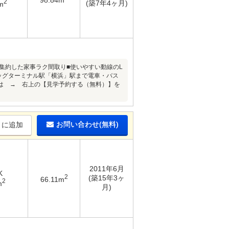
2
(築7年4ヶ月)
m
集約した家事ラク間取り■使いやすい動線のL
ッグターミナル駅「横浜」駅まで電車・バス
は → 右上の【見学予約する（無料）】を
お問い合わせ(無料)
りに追加
2011年6月
K
2
(築15年3ヶ
66.11m
2
m
月)