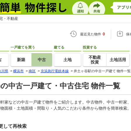
住宅・不動産
0
最近見た物件
保
一戸建てを買う
建てる
投資する
不動産
古
新築
中古
土地
土地活用
投資
奈川県
>
横浜市
>
南区
>
京浜急行電鉄本線
>
井土ヶ谷駅の中古一戸建て 物件一覧
)の中古一戸建て・中古住宅 物件一覧
古一軒家などの中古一戸建て物件をご紹介します。中古物件、中古一軒家
建物面積・土地面積・間取り・人気のこだわり条件から物件を簡単検索。
更して再検索