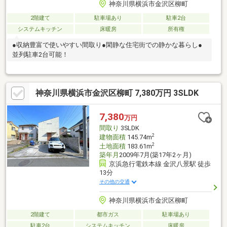
神奈川県横浜市金沢区柳町
2階建て
駐車場あり
駐車2台
システムキッチン
床暖房
所有権
●収納豊富で使いやすい間取り●閑静な住宅街での静かな暮らし●
並列駐車2台可能！
神奈川県横浜市金沢区柳町 7,380万円 3SLDK
7,380
万円
間取り
3SLDK
2
建物面積
145.74m
2
土地面積
183.61m
築年月
2009年7月(築17年2ヶ月)
京浜急行電鉄本線 金沢八景駅 徒歩
13分
その他の交通
神奈川県横浜市金沢区柳町
2階建て
都市ガス
駐車場あり
駐車2台
システムキッチン
床暖房