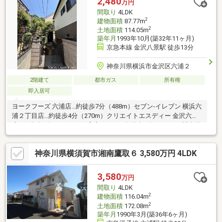
2,480
万円
急線「追浜」駅徒歩22分
間取り
4LDK
2
建物面積
87.77m
2
土地面積
114.05m
築年月
1993年10月(築32年11ヶ月)
京急本線 金沢八景駅 徒歩13分
神奈川県横浜市金沢区六浦２
2階建て
都市ガス
所有権
即入居可
ヨークフーズ 六浦店…約徒歩7分（488m）セブン-イレブン 横浜六
浦２丁目店…約徒歩4分（270m）クリエイトエスディー 金沢六浦
店…約徒歩7分（486m）保育室マリン…約徒歩5分（357m）関東学
院六浦こども園…約徒歩21分（1623m）六浦小学校…約徒歩7分
（513m）六浦中学校…約徒歩9分（657m）六浦第五公園…約徒歩6
神奈川県横須賀市湘南鷹取６ 3,580万円 4LDK
分（448m）栗栖医院…約徒歩5分（348m）土地面積に路地状部分
約27.00m2含む
3,580
万円
間取り
4LDK
2
建物面積
116.04m
2
土地面積
172.08m
築年月
1990年3月(築36年6ヶ月)