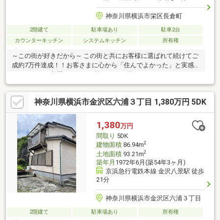
神奈川県横浜市栄区長倉町
2階建て
駐車場あり
駐車2台
カウンターキッチン
システムキッチン
所有権
～この街が好きだから～ この街と共にお客様に選ばれて続けてご
成約7万件達成！！お客さまに心から「住んでよかった」と実感し
て頂けるよう良質な住まいを皆さまにお届けします！
神奈川県横浜市金沢区六浦３丁目 1,380万円 5DK
1,380
万円
間取り
5DK
2
建物面積
86.94m
2
土地面積
93.21m
築年月
1972年6月(築54年3ヶ月)
京浜急行電鉄本線 金沢八景駅 徒歩
21分
神奈川県横浜市金沢区六浦３丁目
2階建て
駐車場あり
所有権