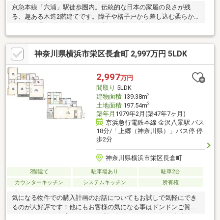
京急本線「六浦」駅徒歩圏内。伝統的な日本の家屋の良さが残
る、趣ある木造2階建てです。障子や格子戸から差し込む柔らかな
光、木の温もりを感じる柱や天井など、経年変化ならではの味わ
い深さがあります。お好み
神奈川県横浜市栄区長倉町 2,997万円 5LDK
2,997
万円
間取り
5LDK
2
建物面積
139.38m
2
土地面積
197.54m
築年月
1979年2月(築47年7ヶ月)
京浜急行電鉄本線 金沢八景駅 バス
18分/「上郷（神奈川県）」バス停 停
歩2分
神奈川県横浜市栄区長倉町
2階建て
駐車場あり
駐車2台
カウンターキッチン
システムキッチン
所有権
気になる物件での購入計画のお話についてもお試しで気軽にでき
るのが大好評です！他にもお客様の気になる事はドンドンご質問
ください(^O^)／住宅ローンも金利の低いトレンド銀行や多岐にわ