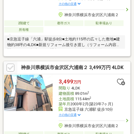
その他の交通
神奈川県横浜市金沢区六浦南２
2階建て
都市ガス
駐車場あり
所有権
■京急逗子線「六浦」駅徒歩8分■土地約115坪の広々した敷地■建
物約38坪の4LDK■新規リフォーム後引き渡し（リフォーム内容に
関しましては担当までお問合せ下さい）■前面道路も約6.4ｍあ
り、駐車も楽々です～物件情報なら、地域密着49年のミック六浦
店へお任せください♪～「まずはローンに関する相談に乗ってほし
神奈川県横浜市金沢区六浦南２ 3,499万円 4LDK
い」「まだ探し始めで何を見ていいのかわからない」様々な不安
の解消や、ご要望について明確にお応えいたします。まずは、お
気軽にお客様のご希望条件をお聞かせください！お問い合わせ・
3,499
万円
見学予約も「資料請求ボタン」からメールでどうぞ♪
間取り
4LDK
2
建物面積
89.01m
2
土地面積
115.44m
築年月
2003年2月(築23年7ヶ月)
京急逗子線 六浦駅 徒歩10分
その他の交通
神奈川県横浜市金沢区六浦南２