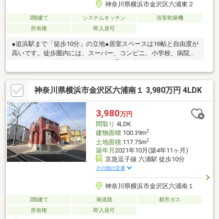
神奈川県横浜市金沢区六浦東２
2階建て
システムキッチン
浴室乾燥機
所有権
即入居可
●追浜駅まで「徒歩10分」の立地●居室スペースは16帖と自由度が
高いです。徒歩圏内には、スーパー、コンビニ、小学校、病院な
どがあります。幹線道路より一本裏通りに入っているため人混み
も無く生活利便性を求めながら、のんびりと暮らしたい方へお勧
めな立地。今回の一軒は「駅から平坦で生活利便性が、、、」
神奈川県横浜市金沢区六浦南１ 3,980万円 4LDK
「重厚感のあるハウスメーカーの建物が、、、」そのような不動
産をお求めの方へ是非ご覧頂きたい一軒です。
3,980
万円
間取り
4LDK
2
建物面積
100.39m
2
土地面積
117.75m
築年月
2021年10月(築4年11ヶ月)
京急逗子線 六浦駅 徒歩10分
その他の交通
神奈川県横浜市金沢区六浦南１
2階建て
南道路
都市ガス
所有権
即入居可