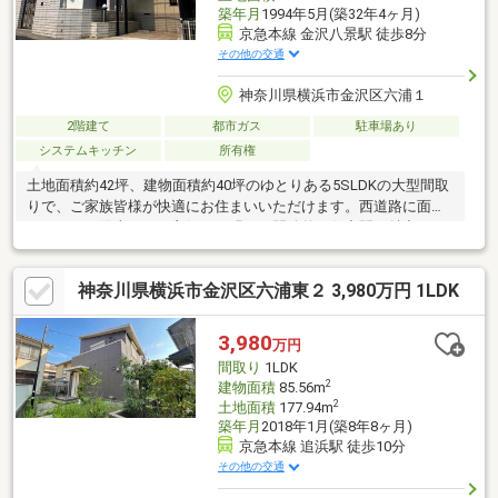
築年月
1994年5月(築32年4ヶ月)
京急本線 金沢八景駅 徒歩8分
その他の交通
神奈川県横浜市金沢区六浦１
2階建て
都市ガス
駐車場あり
システムキッチン
所有権
土地面積約42坪、建物面積約40坪のゆとりある5SLDKの大型間取
りで、ご家族皆様が快適にお住まいいただけます。西道路に面し
ているため陽当たりも良好で、明るく開放的な住空間が魅力で
す。屋根付きカーポートを備え、大切なお車を雨や紫外線から守
ります。室内は、ご家族との会話が弾むカウンター付きシステム
神奈川県横浜市金沢区六浦東２ 3,980万円 1LDK
キッチンをはじめ、1坪タイプのゆとりある浴室、忙しい朝にも便
利なダブルボウルの洗面台を採用。さらに、トイレは1階・2階の
両フロアに設置されており、生活動線にも配慮されています。ま
3,980
万円
た、1階には約3帖の書斎を備えており、テレワークや趣味の部
間取り
1LDK
屋、お子様の学習スペースなど、多目的にご活用いただけます。
2
建物面積
85.56m
2
土地面積
177.94m
築年月
2018年1月(築8年8ヶ月)
京急本線 追浜駅 徒歩10分
その他の交通