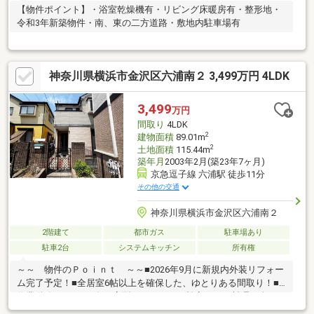
【物件ポイント】・浴室乾燥機有・リビング床暖房有・整形地・
令和3年新築物件・南、東の二方道路・敷地内駐車場有
神奈川県横浜市金沢区六浦南２ 3,499万円 4LDK
3,499
万円
間取り
4LDK
2
建物面積
89.01m
2
土地面積
115.44m
築年月
2003年2月(築23年7ヶ月)
京急逗子線 六浦駅 徒歩11分
その他の交通
神奈川県横浜市金沢区六浦南２
2階建て
都市ガス
駐車場あり
駐車2台
システムキッチン
所有権
～～ 物件のＰｏｉｎｔ ～～■2026年9月に新規内外装リフォー
ム完了予定！■全居室6帖以上を確保した、ゆとりある間取り！■
作業動線がスムーズなL字型キッチンで、効率よくお料理を楽しめ
ます！■各居室に収納を備え、お部屋をすっきりとお使いいただ