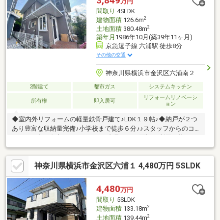
3,849
万円
よりお問合せください予約お問合せ専用ダイヤル【0120-963-
間取り
4SLDK
221】
2
建物面積
126.6m
2
土地面積
380.48m
築年月
1986年10月(築39年11ヶ月)
京急逗子線 六浦駅 徒歩8分
その他の交通
神奈川県横浜市金沢区六浦南２
2階建て
都市ガス
システムキッチン
リフォームリノベーシ
所有権
即入居可
ョン
◆室内外リフォームの軽量鉄骨戸建て♪LDK１９帖♪◆納戸が２つ
あり豊富な収納量完備♪小学校まで徒歩６分♪♪スタッフからのコ
メント♪ ◇ご自宅にいたままWEB内見、WEB面談が利用可能で
す。お気軽にお問い合わせください。◇「横浜・川崎」の最新物
件はもちろん、「住宅ローンにも強い会社」です。◇「桜木町駅
神奈川県横浜市金沢区六浦１ 4,480万円 5SLDK
１分」に店舗がございますので、お気軽にご来店下さい。◇お車
でご来社の際は、無料駐車券サービスがご利用できます。◇現地
見学をご希望のお客様は、ご指定の場所へのお迎えも対応しま
4,480
万円
す。
間取り
5SLDK
2
建物面積
133.18m
2
土地面積
139.44m