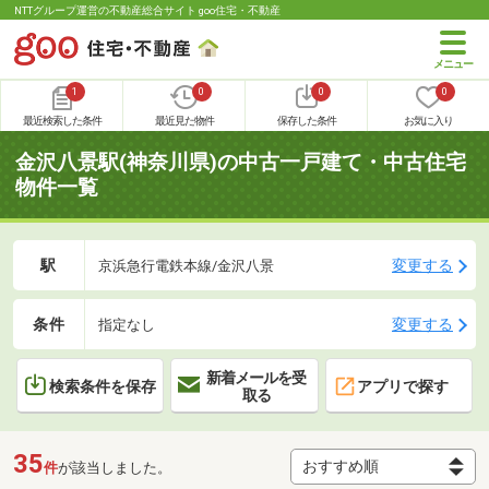
NTTグループ運営の不動産総合サイト goo住宅・不動産
1
0
0
0
最近検索した条件
最近見た物件
保存した条件
お気に入り
金沢八景駅(神奈川県)の中古一戸建て・中古住宅
物件一覧
駅
変更する
京浜急行電鉄本線/金沢八景
条件
変更する
指定なし
新着メールを受
検索条件を保存
アプリで探す
取る
35
件
が該当しました。