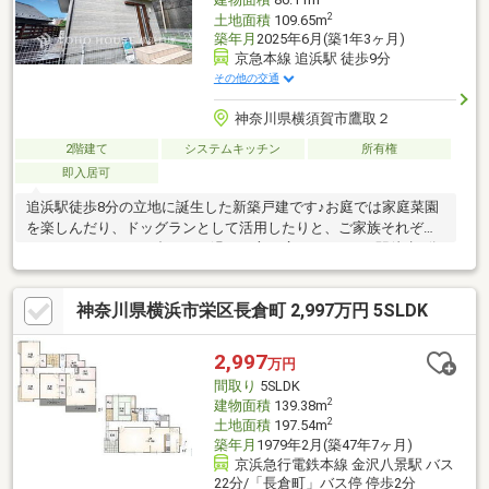
建物面積
86.11m
2
土地面積
109.65m
築年月
2025年6月(築1年3ヶ月)
京急本線 追浜駅 徒歩9分
その他の交通
神奈川県横須賀市鷹取２
2階建て
システムキッチン
所有権
即入居可
追浜駅徒歩8分の立地に誕生した新築戸建です♪お庭では家庭菜園
を楽しんだり、ドッグランとして活用したりと、ご家族それぞれ
のライフスタイルに合わせた過ごし方が広がります！■駅徒歩8分
で、通勤・通学やお出かけにも便利な立地です♪■新築ならではの
きれいな住まいで、新生活を気持ちよくスタートできます！■お
神奈川県横浜市栄区長倉町 2,997万円 5SLDK
庭では季節の野菜や草花を育てる家庭菜園も楽しめます♪■ドッグ
ランとして活用できるスペースがあり、愛犬との時間も充実しま
す！■ぜひ現地で広さや陽当たり、周辺環境もあわせてご体感く
2,997
万円
ださい♪【お問い合わせは【フリーダイヤル：0120-702-700】まで
間取り
5SLDK
お気軽にどうぞ♪】
2
建物面積
139.38m
2
土地面積
197.54m
築年月
1979年2月(築47年7ヶ月)
京浜急行電鉄本線 金沢八景駅 バス
22分/「長倉町」バス停 停歩2分