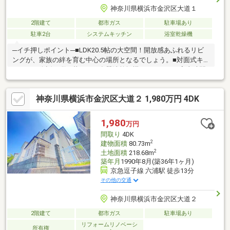
神奈川県横浜市金沢区大道１
2階建て
都市ガス
駐車場あり
駐車2台
システムキッチン
浴室乾燥機
─イチ押しポイント─■LDK20.5帖の大空間！開放感あふれるリビ
ングが、家族の絆を育む中心の場所となるでしょう。■対面式キ
ッチンで会話も弾む暮らし！食器洗乾燥機がスマートな家事時間
をしっかり保証します。■全居室6畳以上のゆとりある設計！全室
2面採光の明るい住空間が、心地よい毎日を実現します。■北西角
神奈川県横浜市金沢区大道２ 1,980万円 4DK
地の整形地！駐車2台可能な平坦地で、お車の出し入れもスムーズ
にサポートします。■築浅（2020年築）ならではの充実設備！食
洗機や浴室乾燥機が、日々の家事を便利にかなえます。「お家探
1,980
万円
し」「ご売却」は 地域密着型不動産ハウスドゥ横須賀衣笠におま
間取り
4DK
かせ下さい！
2
建物面積
80.73m
2
土地面積
218.68m
築年月
1990年8月(築36年1ヶ月)
京急逗子線 六浦駅 徒歩13分
その他の交通
神奈川県横浜市金沢区大道２
2階建て
都市ガス
駐車場あり
リフォームリノベーシ
所有権