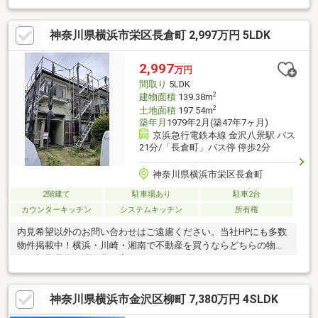
たった提案を致します
神奈川県横浜市栄区長倉町 2,997万円 5LDK
2,997
万円
間取り
5LDK
2
建物面積
139.38m
2
土地面積
197.54m
築年月
1979年2月(築47年7ヶ月)
京浜急行電鉄本線 金沢八景駅 バス
21分/「長倉町」バス停 停歩2分
神奈川県横浜市栄区長倉町
2階建て
駐車場あり
駐車2台
カウンターキッチン
システムキッチン
所有権
内見希望以外のお問い合わせはご遠慮ください。当社HPにも多数
物件掲載中！横浜・川崎・湘南で不動産を買うならどちらの物件
でも初期費用・諸経費が安いK PLUSをご用命ください。
神奈川県横浜市金沢区柳町 7,380万円 4SLDK