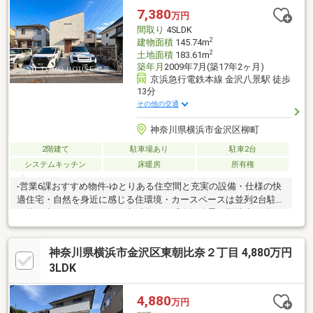
7,380
万円
間取り
4SLDK
2
建物面積
145.74m
2
土地面積
183.61m
築年月
2009年7月(築17年2ヶ月)
京浜急行電鉄本線 金沢八景駅 徒歩
13分
その他の交通
神奈川県横浜市金沢区柳町
2階建て
駐車場あり
駐車2台
システムキッチン
床暖房
所有権
-営業6課おすすめ物件-ゆとりある住空間と充実の設備・仕様の快
適住宅・自然を身近に感じる住環境・カースペースは並列2台駐車
可能（車種によります）～京浜急行線『金沢八景』駅徒歩13分～
神奈川県横浜市金沢区東朝比奈２丁目 4,880万円
3LDK
4,880
万円