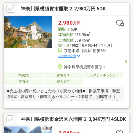
神奈川県横須賀市鷹取２ 2,980万円 5DK
2,980
万円
間取り
5DK
2
建物面積
133.96m
2
土地面積
339.46m
築年月
1982年8月(築44年1ヶ月)
京急本線 追浜駅 徒歩6分
その他の交通
神奈川県横須賀市鷹取２
2階建て
都市ガス
システムキッチン
所有権
即入居可
■売主様の深い想いとこだわりが息づく物件■・耐震工事済・和室
4部屋・書斎有り・南東向きバルコニー・2階建て、別邸有り（ガ
ス窯）別邸に設けられた窯では、陶芸の創作過程を一貫して作品
づくりに没頭できる至福の空間が広がっています。■アクセス■・
京浜急行電鉄本線「追浜」駅 徒歩6分■周辺環境■・小学校 徒
神奈川県横浜市金沢区六浦南２ 3,849万円 4SLDK
歩約13分・スーパー 徒歩約10分・総合病院 徒歩約10分-お客様
満足度No.1のリユース会社（なんぼや）が不動産に参入-担当コン
シェルジュは宅建士資格を100%保有物件詳細を知りたい方は下記