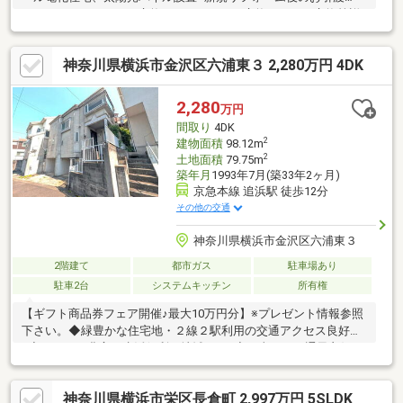
し・システムキッチン交換・ユニットバス交換・トイレ交換等詳
しくは担当までお問い合わせください～物件情報なら、地域密着
49年のミック六浦店へお任せください♪～「まずはローンに関す
神奈川県横浜市金沢区六浦東３ 2,280万円 4DK
る相談に乗ってほしい」「まだ探し始めで何を見ていいのかわか
らない」様々な不安の解消や、ご要望について明確にお応えいた
します。まずは、お気軽にお客様のご希望条件をお聞かせくださ
2,280
万円
い！お問い合わせ・見学予約も「資料請求ボタン」からメールで
間取り
4DK
どうぞ♪
2
建物面積
98.12m
2
土地面積
79.75m
築年月
1993年7月(築33年2ヶ月)
京急本線 追浜駅 徒歩12分
その他の交通
神奈川県横浜市金沢区六浦東３
2階建て
都市ガス
駐車場あり
駐車2台
システムキッチン
所有権
【ギフト商品券フェア開催♪最大10万円分】※プレゼント情報参照
下さい。◆緑豊かな住宅地・２線２駅利用の交通アクセス良好
♪◆スーパー豊富な生活便利な地域です♪◆日当たり・通風良好
♪◆ＤＫ7.5帖、居室出窓付き・南向きバルコニー付き・開放感有
♪◆全居室収納付き・収納豊富♪◆間取りも内装も自由度の高いリ
神奈川県横浜市栄区長倉町 2,997万円 5SLDK
フォームで ご自身でアレンジ出来ます♪