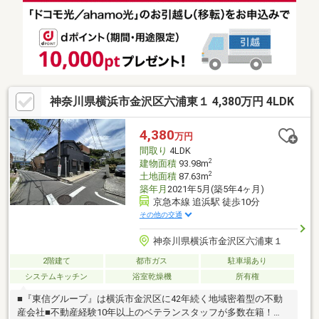
いくら借りられる？」「頭金ゼロでも買える？」「手狭になった
ので買い換えしたい」様々な不安の解消やご要望について的確に
お応えいたします！
神奈川県横浜市金沢区六浦東１ 4,380万円 4LDK
4,380
万円
間取り
4LDK
2
建物面積
93.98m
2
土地面積
87.63m
築年月
2021年5月(築5年4ヶ月)
京急本線 追浜駅 徒歩10分
その他の交通
神奈川県横浜市金沢区六浦東１
2階建て
都市ガス
駐車場あり
システムキッチン
浴室乾燥機
所有権
■『東信グループ』は横浜市金沢区に42年続く地域密着型の不動
産会社■不動産経験10年以上のベテランスタッフが多数在籍！