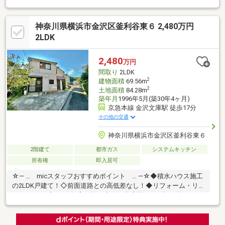
ロス・床材、屋根・外壁塗装まで刷新！安心の防蟻処理（5年保
証）＆住宅瑕疵保険加入可能。◆日当たり良好＆便利な住環境南
神奈川県横浜市金沢区釜利谷東６ 2,480万円
東側8ｍ公道に接道し、陽光あふれる開放的な邸宅。カースペース
は2台分を確保（車種制限有）。◆生活利便性が揃う快適なロケ
2LDK
ーションスーパー（ユーコープ徒歩7分）や公園（徒歩4分）が徒
歩圏内に揃い、毎日の買い物や子育てもスムーズです！
2,480
万円
間取り
2LDK
2
建物面積
69.56m
2
土地面積
84.28m
築年月
1996年5月(築30年4ヶ月)
京急本線 金沢文庫駅 徒歩17分
その他の交通
神奈川県横浜市金沢区釜利谷東６
2階建て
都市ガス
システムキッチン
所有権
即入居可
☆― … micスタッフおすすめポイント … ―☆◆積水ハウス施工
の2LDK戸建て！◇前面道路との高低差なし！◆リフォーム・リノ
ベーションプランご提案可能！◇金沢文庫駅まで平坦な道のり！
金沢区周辺の物件情報なら地域密着創業48年のmic三春情報セン
ター金沢八景店へお任せください！ムリなく、後悔なく。“ちょう
どいい”マイホーム選びをサポートいたします！「住宅ローンって