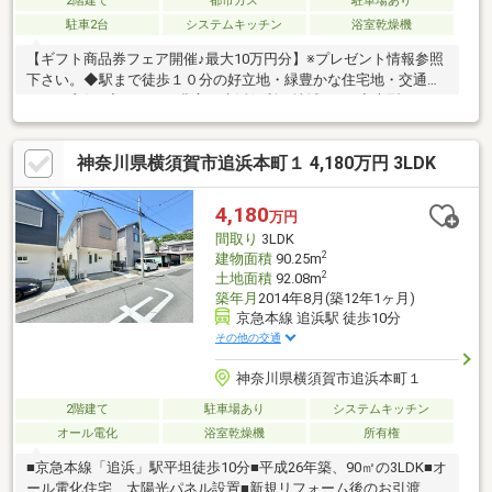
2階建て
都市ガス
駐車場あり
駐車2台
システムキッチン
浴室乾燥機
【ギフト商品券フェア開催♪最大10万円分】※プレゼント情報参照
下さい。◆駅まで徒歩１０分の好立地・緑豊かな住宅地・交通ア
クセス良好♪◆スーパー豊富な生活便利な地域です♪◆大型４LDK
の間取り・リノバーション住宅・カースペース２台可♪◆前面道
路広々8.5ｍにつき日当たり・通風良好♪◆広々ＬＤＫ10.7帖・日
神奈川県横須賀市追浜本町１ 4,180万円 3LDK
当たり良好・開放感有♪◆全居室収納付き・収納豊富♪◆バルコニ
ー２箇所付・日当たり良好♪◆築浅物件・最新設備で再生される
建物です♪
4,180
万円
間取り
3LDK
2
建物面積
90.25m
2
土地面積
92.08m
築年月
2014年8月(築12年1ヶ月)
京急本線 追浜駅 徒歩10分
その他の交通
神奈川県横須賀市追浜本町１
2階建て
駐車場あり
システムキッチン
オール電化
浴室乾燥機
所有権
■京急本線「追浜」駅平坦徒歩10分■平成26年築、90㎡の3LDK■オ
ール電化住宅、太陽光パネル設置■新規リフォーム後のお引渡