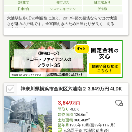
2階建て
都市ガス
駐車場あり
駐車2台
システムキッチン
所有権
六浦駅徒歩6分の利便性に加え、2017年築の築浅ならではの快適
さが魅力の戸建です。全室南向きのため日当たりが良く、明るい
住空間が広がります。ロフトを備えており、収納はもちろん、ワ
ークスペースや趣味部屋としても活用できる柔軟性の高い間取り
です。カースペースは2台分確保されており、車をよく使うご家庭
にも安心。周辺には生活施設も揃い、落ち着いた住宅街で暮らし
やすい環境が整っています。ファミリーの新生活にぴったりの一
邸です。
神奈川県横浜市金沢区六浦南２ 3,849万円 4LDK
3,849
万円
間取り
4LDK
2
建物面積
126.6m
2
土地面積
380.48m
築年月
1986年10月(築39年11ヶ月)
京急逗子線 六浦駅 徒歩8分