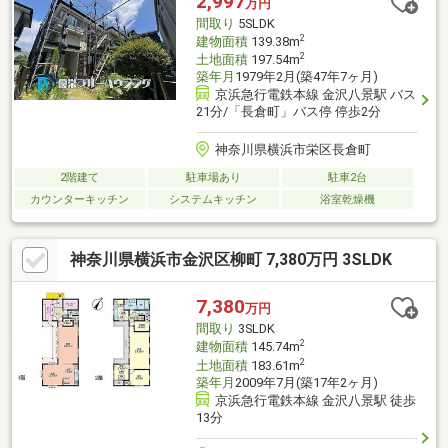
2,997
万円
間取り
5SLDK
2
建物面積
139.38m
2
土地面積
197.54m
築年月
1979年2月(築47年7ヶ月)
京浜急行電鉄本線 金沢八景駅 バス
21分/「長倉町」バス停 停歩2分
神奈川県横浜市栄区長倉町
2階建て
駐車場あり
駐車2台
カウンターキッチン
システムキッチン
浴室乾燥機
神奈川県横浜市金沢区柳町 7,380万円 3SLDK
7,380
万円
間取り
3SLDK
2
建物面積
145.74m
2
土地面積
183.61m
築年月
2009年7月(築17年2ヶ月)
京浜急行電鉄本線 金沢八景駅 徒歩
13分