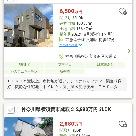
へつながりながら 横須賀・三浦エリアへのアクセスも可能な追
浜駅から徒歩14分です。
6,500
万円
間取り
3SLDK
2
建物面積
100.33m
2
土地面積
156.47m
築年月
2022年8月(築4年1ヶ月)
京急逗子線 六浦駅 徒歩17分
その他の交通
神奈川県横浜市金沢区大道２
2階建て
都市ガス
駐車場あり
システムキッチン
所有権
ＬＤＫ１８畳以上、市街地が近い、システムキッチン、陽当り良
好、閑静な住宅地、トイレ２ヶ所、温水洗浄便座、ＴＶモニタ付
インターホン、緑豊かな住宅地、通風良好、全居室フローリン
グ、ウォークインクローゼット
神奈川県横須賀市鷹取２ 2,880万円 3LDK
2,880
万円
間取り
3LDK
2