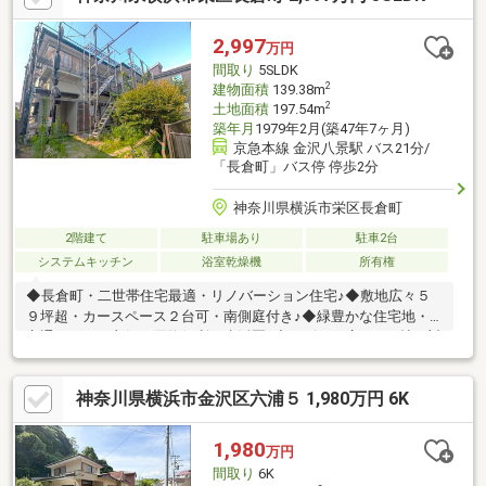
2,997
万円
間取り
5SLDK
2
建物面積
139.38m
2
土地面積
197.54m
築年月
1979年2月(築47年7ヶ月)
京急本線 金沢八景駅 バス21分/
「長倉町」バス停 停歩2分
神奈川県横浜市栄区長倉町
2階建て
駐車場あり
駐車2台
システムキッチン
浴室乾燥機
所有権
◆長倉町・二世帯住宅最適・リノバーション住宅♪◆敷地広々５
９坪超・カースペース２台可・南側庭付き♪◆緑豊かな住宅地・
交通アクセス良好・買物便利な生活圏♪◆リビング広々19.4帖・対
面キッチン・日当たり良好♪◆バルコニー二箇所付き・開放感有
♪◆寝室10.1帖・ウォークインクローゼット付き♪◆うれしい納戸
神奈川県横浜市金沢区六浦５ 1,980万円 6K
2.5帖有り・居室には出窓、クローゼット付き♪◆最新設備につき
使いやすい設備機器♪◆室内大変綺麗に再生されます！
1,980
万円
間取り
6K