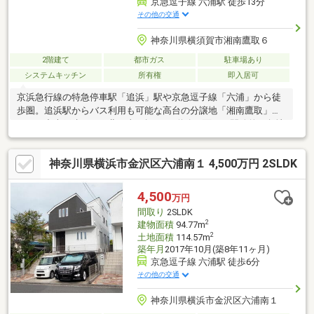
京急逗子線 六浦駅 徒歩13分
その他の交通
神奈川県横須賀市湘南鷹取６
2階建て
都市ガス
駐車場あり
システムキッチン
所有権
即入居可
京浜急行線の特急停車駅「追浜」駅や京急逗子線「六浦」から徒
歩圏。追浜駅からバス利用も可能な高台の分譲地「湘南鷹取」内
にある中古戸建です。北と東を幅6mの道路に面した開放的な角地
で、白い外観が陽射しに映えるお洒落なアメリカンハウス。全室
が南向きで6帖以上の広さがあるゆったり暮らせる4LDK。1台分の
神奈川県横浜市金沢区六浦南１ 4,500万円 2SLDK
カースペースや陽射しあふれるお庭もあります。室内は新規リフ
ォーム済！ピカピカの綺麗な状態になっておりますのですぐにで
もお引越しできる状態です。食洗機や温水洗浄便座、カラーTVモ
4,500
万円
ニターホン等嬉しい設備も揃っていますよ。2階に上がると東方面
間取り
2SLDK
にちょこっとですが海を遠望できます♪
2
建物面積
94.77m
2
土地面積
114.57m
築年月
2017年10月(築8年11ヶ月)
京急逗子線 六浦駅 徒歩6分
その他の交通
神奈川県横浜市金沢区六浦南１