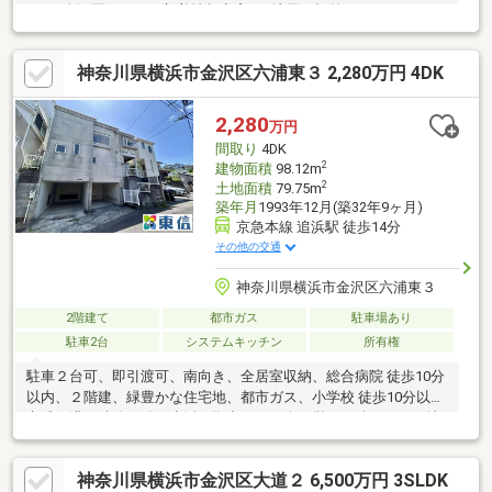
（1）金沢区エリアの新着情報充実 ■地元に根差しているからこ
そ扱える独自情報や、新着物件情報多数アリ！ 長年培ってき
た地域ネットワークが弊社の強み ■スーモ未掲載情報や最新の
神奈川県横浜市金沢区六浦東３ 2,280万円 4DK
販売予定情報も『東信』にお問い合わせ頂いた お客様に優先
的にご案内します！（2）住宅ローンの資金面も充実サポート ■
住宅ローンにお困りの方の仲介を専門で担当していたスタッフ在
2,280
万円
籍中！ 来店・電話で最適なプランを無料でご提案致します
間取り
4DK
■当社だけの特別金利優遇を受けられる提携銀行もご紹介！
2
建物面積
98.12m
2
土地面積
79.75m
築年月
1993年12月(築32年9ヶ月)
京急本線 追浜駅 徒歩14分
その他の交通
神奈川県横浜市金沢区六浦東３
2階建て
都市ガス
駐車場あり
駐車2台
システムキッチン
所有権
駐車２台可、即引渡可、南向き、全居室収納、総合病院 徒歩10分
以内、２階建、緑豊かな住宅地、都市ガス、小学校 徒歩10分以内
六浦は港と陸路を結ぶ生活の拠点として人の営みが続いてきた地
域。観光や商業に偏らず暮らしの場として成熟してきました。六
浦東3丁目もその流れの中で形成された住宅地で、低層住宅を中心
神奈川県横浜市金沢区大道２ 6,500万円 3SLDK
とした落ち着いた街並みが広がります。京急線で横浜・品川方面