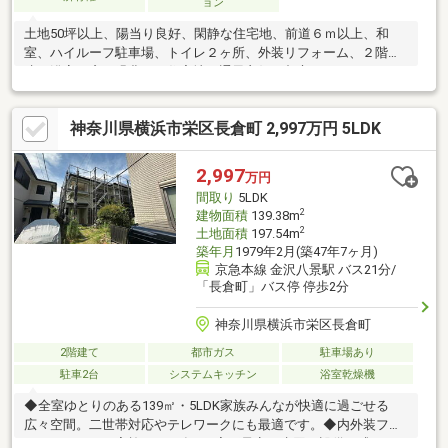
ョン
土地50坪以上、陽当り良好、閑静な住宅地、前道６ｍ以上、和
室、ハイルーフ駐車場、トイレ２ヶ所、外装リフォーム、２階
建、浴室に窓、緑豊かな住宅地、通風良好、都市ガス
神奈川県横浜市栄区長倉町 2,997万円 5LDK
2,997
万円
間取り
5LDK
2
建物面積
139.38m
2
土地面積
197.54m
築年月
1979年2月(築47年7ヶ月)
京急本線 金沢八景駅 バス21分/
「長倉町」バス停 停歩2分
神奈川県横浜市栄区長倉町
2階建て
都市ガス
駐車場あり
駐車2台
システムキッチン
浴室乾燥機
◆全室ゆとりのある139㎡・5LDK家族みんなが快適に過ごせる
広々空間。二世帯対応やテレワークにも最適です。◆内外装フル
リノベーション実施（2026年8月完工予定）水回り設備一式、ク