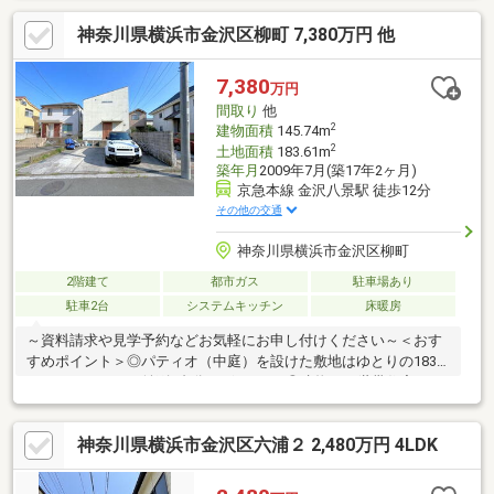
けます！■縦列で2台駐車可能なカースペース！（車種による）■
神奈川県横浜市金沢区柳町 7,380万円 他
小学校まで徒歩約5分！お子様の通学も安心の立地です！ご興味ご
ざいましたら下記「資料請求・お問い合わせ」欄に必要事項記入
の上、お問い合わせください。担当者より、ご希望に合わせて資
7,380
万円
料送付や、ご内覧等手配等させていただきます。
間取り
他
2
建物面積
145.74m
2
土地面積
183.61m
築年月
2009年7月(築17年2ヶ月)
京急本線 金沢八景駅 徒歩12分
その他の交通
神奈川県横浜市金沢区柳町
2階建て
都市ガス
駐車場あり
駐車2台
システムキッチン
床暖房
～資料請求や見学予約などお気軽にお申し付けください～＜おす
すめポイント＞◎パティオ（中庭）を設けた敷地はゆとりの183
㎡！カースペース並列2台分ございます♪◎建物は二世帯住宅にも
対応するLDK×2、洋室×3、SIC、WIC、納戸の間取りになります！
◎平潟湾まで約100ｍ！海の公園、野島公園、八景島シーパラダ
神奈川県横浜市金沢区六浦２ 2,480万円 4LDK
イスなどが身近にあります。＜交通アクセス＞①京急線、金沢シ
ーサイドライン「金沢八景」駅徒歩12分②金沢シーサイドライン
「野島公園」駅徒歩15分③京急逗子線「六浦」駅徒歩20分④京