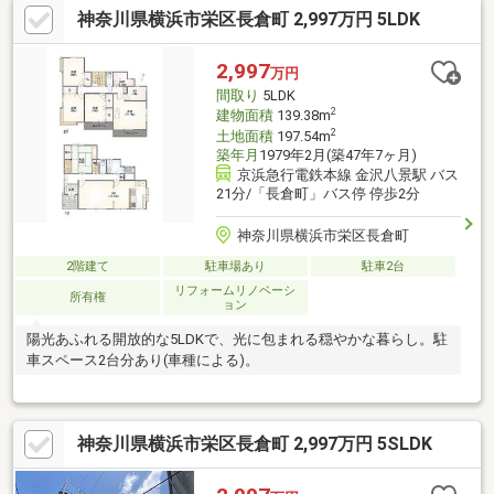
神奈川県横浜市栄区長倉町 2,997万円 5LDK
2,997
万円
間取り
5LDK
2
建物面積
139.38m
2
土地面積
197.54m
築年月
1979年2月(築47年7ヶ月)
京浜急行電鉄本線 金沢八景駅 バス
21分/「長倉町」バス停 停歩2分
神奈川県横浜市栄区長倉町
2階建て
駐車場あり
駐車2台
リフォームリノベーシ
所有権
ョン
陽光あふれる開放的な5LDKで、光に包まれる穏やかな暮らし。駐
車スペース2台分あり(車種による)。
神奈川県横浜市栄区長倉町 2,997万円 5SLDK