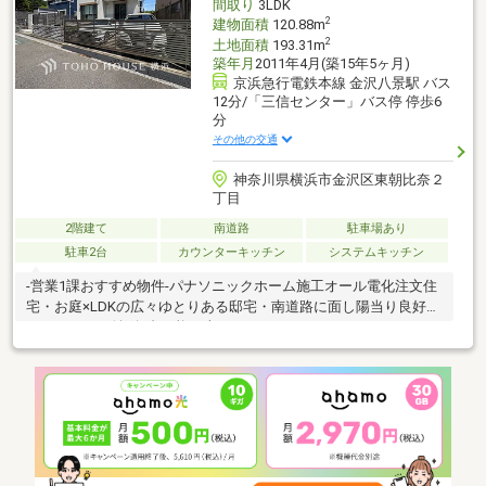
間取り
3LDK
2
建物面積
120.88m
2
土地面積
193.31m
築年月
2011年4月(築15年5ヶ月)
京浜急行電鉄本線 金沢八景駅 バス
12分/「三信センター」バス停 停歩6
分
その他の交通
神奈川県横浜市金沢区東朝比奈２
丁目
2階建て
南道路
駐車場あり
駐車2台
カウンターキッチン
システムキッチン
-営業1課おすすめ物件-パナソニックホーム施工オール電化注文住
宅・お庭×LDKの広々ゆとりある邸宅・南道路に面し陽当り良好～
カースペース並列2台可能（車種によります）～