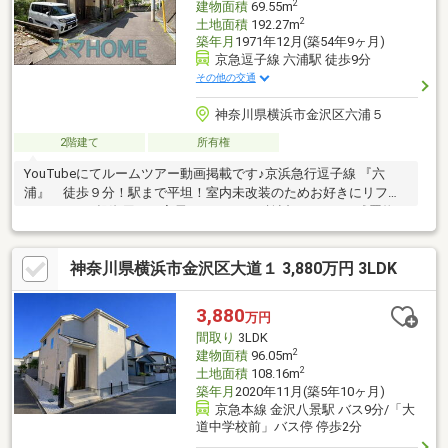
2
建物面積
69.55m
2
土地面積
192.27m
築年月
1971年12月(築54年9ヶ月)
京急逗子線 六浦駅 徒歩9分
その他の交通
神奈川県横浜市金沢区六浦５
2階建て
所有権
YouTubeにてルームツアー動画掲載です♪京浜急行逗子線 『六
浦』 徒歩９分！駅まで平坦！室内未改装のためお好きにリフォ
ームどうぞ♪投資用ｏｒ実需どちらでもご検討できます。残置物が
あるため室内写真非公開弊社は一人一人のお客様の幸せを第一
に、少しでもお力になれるよう住宅に関するご質問や資金面に関
神奈川県横浜市金沢区大道１ 3,880万円 3LDK
するお悩みなど、ご一緒に考えていきたいと思っております。年
中無休で営業しておりますのでいつでもお気軽にご相談下さいま
せ。
3,880
万円
間取り
3LDK
2
建物面積
96.05m
2
土地面積
108.16m
築年月
2020年11月(築5年10ヶ月)
京急本線 金沢八景駅 バス9分/「大
道中学校前」バス停 停歩2分