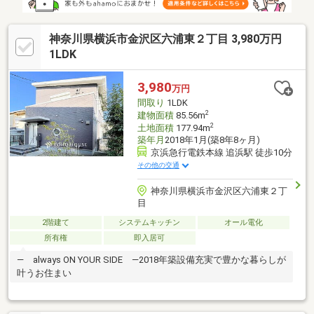
神奈川県横浜市金沢区六浦東２丁目 3,980万円
1LDK
3,980
万円
間取り
1LDK
2
建物面積
85.56m
2
土地面積
177.94m
築年月
2018年1月(築8年8ヶ月)
京浜急行電鉄本線 追浜駅 徒歩10分
その他の交通
神奈川県横浜市金沢区六浦東２丁
目
2階建て
システムキッチン
オール電化
所有権
即入居可
― always ON YOUR SIDE ―2018年築設備充実で豊かな暮らしが
叶うお住まい