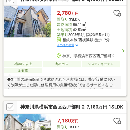
様々 富士山やランドマークタワーを一望できます！ ※天候に
よる
2,780
万円
間取り
3SLDK
2
建物面積
86.11m
2
土地面積
62.53m
築年月
2003年4月(築23年5ヶ月)
相鉄本線 西横浜駅 徒歩17分
その他の交通
神奈川県横浜市西区西戸部町２
3階建て以上
都市ガス
システムキッチン
所有権
◆3年間の設備保証つき成約されたお客様には、指定設備におい
て故障が生じた際に修理費用の負担軽減ができるサービスをご用
意しております。※仲介会社を介さず、弊社から直接ご購入され
た場合に適用※保証内容の制限・保証限度額の設定あり◆設備ト
ラブルの問い合わせを24時間受付対応！成約されたお客様には、
神奈川県横浜市西区西戸部町２ 7,180万円 1SLDK
突発的な設備トラブルに対応する「駆けつけ」サービスを提供し
ております。24時間365日コールセンター対応！30分以内の一次
応急処置を無料にて行います。※対象期間：物件引き渡し日から1
7,180
万円
年後の月末まで※対象者・対象設備・その他諸条件あり
間取り
1SLDK