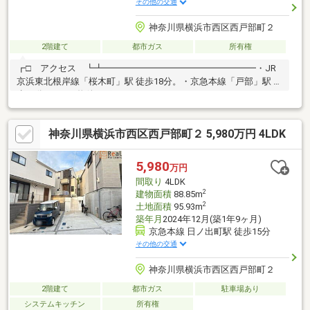
その他の交通
神奈川県横浜市西区西戸部町２
2階建て
都市ガス
所有権
┏□ アクセス ┗┻━━━━━━━━━━━━━━━━━・JR
京浜東北根岸線「桜木町」駅 徒歩18分。・京急本線「戸部」駅 徒
歩16分。┏□ 物件のポイント
┗┻━━━━━━━━━━━━━━━━━・「DECCS」による全
33区画の 大規模開発分譲地。・西区の高台に位置し玄関アプロー
神奈川県横浜市西区西戸部町２ 5,980万円 4LDK
チは高低差無し。・築7年の築浅注文住宅・室内大変綺麗です。
□ 教育環境┗┻━━━━━━━━━━━━━━━━━・横浜市
立一本松小学校 徒歩約3分・横浜市立老松中学校 徒歩約10
5,980
万円
分・横浜愛隣幼稚園 徒歩約5分・ばらの幼稚園 徒歩約7分・お
間取り
4LDK
れんじハウス西戸部保育園 徒歩約5分
2
建物面積
88.85m
2
土地面積
95.93m
築年月
2024年12月(築1年9ヶ月)
京急本線 日ノ出町駅 徒歩15分
その他の交通
神奈川県横浜市西区西戸部町２
2階建て
都市ガス
駐車場あり
システムキッチン
所有権