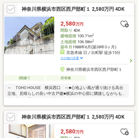
神奈川県横浜市西区西戸部町１ 2,580万円 4DK
2,580
万円
間取り
4DK
2
建物面積
100.71m
2
土地面積
106.58m
築年月
1988年6月(築38年3ヶ月)
京急本線 日ノ出町駅 徒歩15分
その他の交通
神奈川県横浜市西区西戸部町１
2階建て
所有権
～ TOHO HOUSE 横浜西口 ～■心地よい風が通り抜ける高台
立地、見晴らしの良い中古戸建■横浜の中心部に隣接しながらも
落ち着いた雰囲気を持つ閑静な住宅街、みなとみらいエリアも生
活圏内■豊かな自然と入場料無料の動物園がある『野毛山公園』
徒歩5分■京急線「日ノ出町」駅徒歩15分、「桜木町」駅も徒歩圏
神奈川県横浜市西区西戸部町１ 2,580万円 4DK
で利用可能です■明るく陽当たりに恵まれたゆとりある住空間■収
納充実、お部屋を広く活用できます■お好みのリフォームで居心
地の良い快適なお住まいにも♪ご見学のご希望、資料請求、ご質問
2,580
万円
などなど、お気軽にまずはお問い合わせください♪【 フリーダイ