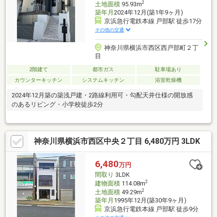
2
土地面積
95.93m
築年月
2024年12月(築1年9ヶ月)
京浜急行電鉄本線 戸部駅 徒歩17分
その他の交通
神奈川県横浜市西区西戸部町２丁
目
2階建て
都市ガス
駐車場あり
カウンターキッチン
システムキッチン
浴室乾燥機
2024年12月築の築浅戸建・2路線利用可・勾配天井仕様の開放感
のあるリビング・小学校徒歩2分
神奈川県横浜市西区中央２丁目 6,480万円 3LDK
6,480
万円
間取り
3LDK
2
建物面積
114.08m
2
土地面積
49.29m
築年月
1995年12月(築30年9ヶ月)
京浜急行電鉄本線 戸部駅 徒歩9分