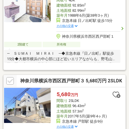
間取り
4DK
ヤル： 0120-821-930 】
2
建物面積
92.85m
2
土地面積
82.99m
築年月
1988年6月(築38年3ヶ月)
京急本線 日ノ出町駅 徒歩15分
その他の交通
神奈川県横浜市西区西戸部町１
2階建て
所有権
― ＳＵＭＡＩ ＭＩＲＡＩ ―◆京急本線『日ノ出町』駅徒歩
15分◆大都市横浜の中心部にほど近いエリアながらも、野毛山公
園の翠を感じる住環境◆どこか懐かしさを感じる住空間は、温故
知新の味わいと同時に磨き光らせる原石の魅力をも備える◆レト
ロが息づく、あなただけの空間へと♪ 【東宝ハウス横浜】提携
神奈川県横浜市西区西戸部町３ 5,680万円 2SLDK
銀行 横浜銀行 変動金利35年の場合 金利 年0.92％お問い合
わせは【フリーダイヤル：0120-759-655】までお気軽にどうぞ♪
5,680
万円
間取り
2SLDK
2
建物面積
96.43m
2
土地面積
57.3m
築年月
2017年5月(築9年4ヶ月)
京急本線 戸部駅 徒歩9分
その他の交通