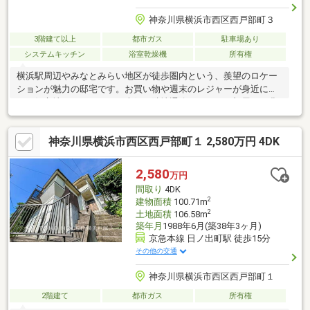
神奈川県横浜市西区西戸部町３
3階建て以上
都市ガス
駐車場あり
システムキッチン
浴室乾燥機
所有権
横浜駅周辺やみなとみらい地区が徒歩圏内という、羨望のロケー
ションが魅力の邸宅です。お買い物や週末のレジャーが身近に広
がる好立地でありながら、南側が隣地通路のため、お部屋には豊
かな陽光と心地よい風が舞い込みます。間取りはゆとりある2LDK
＋S（納戸）。小学校・中学校もともに10分圏内に揃っており、
神奈川県横浜市西区西戸部町１ 2,580万円 4DK
小さなお子様がいるファミリーでも安心して永く暮らせる環境が
整っています。利便性と住環境の良さを兼ね備えた住まいで、新
しい暮らしをスタートしませんか。
2,580
万円
間取り
4DK
2
建物面積
100.71m
2
土地面積
106.58m
築年月
1988年6月(築38年3ヶ月)
京急本線 日ノ出町駅 徒歩15分
その他の交通
神奈川県横浜市西区西戸部町１
2階建て
都市ガス
所有権