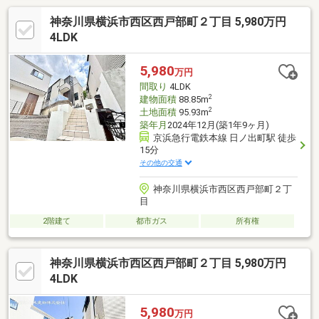
神奈川県横浜市西区西戸部町２丁目 5,980万円
4LDK
5,980
万円
間取り
4LDK
2
建物面積
88.85m
2
土地面積
95.93m
築年月
2024年12月(築1年9ヶ月)
京浜急行電鉄本線 日ノ出町駅 徒歩
15分
その他の交通
神奈川県横浜市西区西戸部町２丁
目
2階建て
都市ガス
所有権
神奈川県横浜市西区西戸部町２丁目 5,980万円
4LDK
5,980
万円