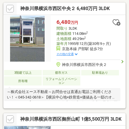
しい時間帯も安心■安全で心地よい床暖房付き（リビング） ■浴
神奈川県横浜市西区中央２ 6,480万円 3LDK
室乾燥機・追い焚き機能付で心地よいバスタイムを実現 ■後片
付けもラクラクな食器洗乾燥機付き ※自動車車庫等の部分約9.91
平米あり（建物面積に含みません） ◇ 住み替え相談会開催
6,480
万円
◇ご自宅の売却から新居のご購入までをすべてサポート！
間取り
3LDK
2
建物面積
114.08m
2
土地面積
49.29m
築年月
1995年12月(築30年9ヶ月)
京急本線 戸部駅 徒歩7分
その他の交通
神奈川県横浜市西区中央２
3階建て以上
都市ガス
駐車場あり
リフォームリノベーシ
所有権
ョン
～株式会社エース不動産～お問合せは直通お電話ご利用くださ
い！＜045-342-0618＞【横浜中心地×鉄骨造×価値ある一邸のオス
スメポイント】□フルリフォーム住宅♪(令和8年5月末完了予定)■区
役所や商店街、生活利便施設が至近です♪□建物は鉄骨構造です♪
耐久性に優れ長く快適にお住まい頂けます♪■1階は住居として
神奈川県横浜市西区御所山町 1億5,500万円 3LDK
も、店舗・事務所としてもご利用いただけます♪先ずはご自身の目
で本物件をお確かめになってください！弊社の営業スタッフが誠