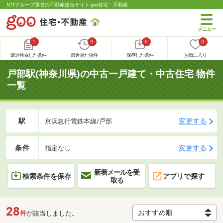
NTTグループ運営の不動産総合サイト goo住宅・不動産
1
0
0
0
最近検索した条件
最近見た物件
保存した条件
お気に入り
戸部駅(神奈川県)の中古一戸建て・中古住宅 物件
一覧
駅
変更する
京浜急行電鉄本線/戸部
条件
変更する
指定なし
新着メールを受
検索条件を保存
アプリで探す
取る
28
件
が該当しました。