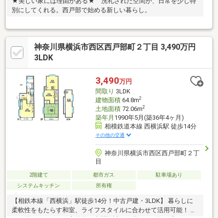
★美しい家には理由がある★ 洗礼された空間が、日常を少し特
別にしてくれる。西戸部で始める新しい暮らし。
神奈川県横浜市西区西戸部町２丁目 3,490万円
3LDK
3,490
万円
間取り
3LDK
2
建物面積
64.8m
2
土地面積
72.06m
築年月
1990年5月(築36年4ヶ月)
相模鉄道本線 西横浜駅 徒歩14分
その他の交通
神奈川県横浜市西区西戸部町２丁
目
2階建て
都市ガス
駐車場あり
システムキッチン
所有権
【相鉄本線「西横浜」駅徒歩14分！中古戸建・3LDK】 暮らしに
柔軟性をもたらす和室、ライフスタイルに合わせて活用可能！ ロ