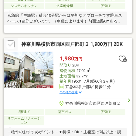
システムキッチン
浴室乾燥機
所有権
京急線「戸部駅」徒歩10分駅からは平坦なアプローチです駐車ス
ペース1台分ございます。（車種によります）前面道路6mあるた
め駐車の際も楽々です。西前小学校まで徒歩2分西区役所まで徒歩
2分西前商店街まで徒歩1分の立地です。お買い物施設、公的機
関、教育施設が充実したエリアでございます。2020年（令和2
神奈川県横浜市西区西戸部町２ 1,980万円 2DK
年）4月築の2SLDKの間取りです。ルーフバルコニー付き住宅で
す。LDK約14.2畳リビングイン階段の為ご家族の顔を合わせる機
会を増やす設計になっております。1316の浴室には浴室換気乾燥
1,980
万円
機付きです。。脱衣所にはタオル類、ストック類の収納が可能な
間取り
2DK
クローゼットがございます。
2
建物面積
47.02m
2
土地面積
32.7m
築年月
1960年7月(築66年2ヶ月)
京急本線 戸部駅 徒歩11分
その他の交通
神奈川県横浜市西区西戸部町２
2階建て
都市ガス
所有権
リフォームリノベーシ
ョン
－物件のおすすめポイント－▼特徴・DK・主寝室は7帖以上・調