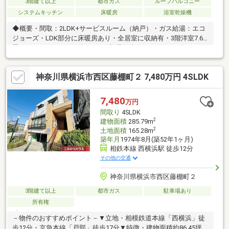
3階建て以上
都市ガス
ルーフバルコニー
システムキッチン
床暖房
浴室乾燥機
◆概要・間取：2LDK+サービスルーム（納戸）・ガス給湯：エコ
ジョーズ・LDK部分に床暖房あり・全居室に収納有・3階洋室7.6
畳はライフスタイルに合わせて2部屋に分けることができます！
（ドア２箇所設置/リフォーム費用は別途負担あり）◆建物仕様・
設備・玄関ドアは非接触キー仕様・玄関からホールまで段差の少
神奈川県横浜市西区藤棚町２ 7,480万円 4SLDK
ないタイル仕様・3階（洋室約6.4畳）・ルーフバルコニーからは
ランドマークタワーが望めます・食器洗乾燥機・ビルトイン浄水
器付水栓・浴室換気乾燥機付・3階部分に大型収納スペースあり
7,480
万円
（テレワーク部屋にも最適で
間取り
4SLDK
2
建物面積
285.79m
2
土地面積
165.28m
築年月
1974年8月(築52年1ヶ月)
相鉄本線 西横浜駅 徒歩12分
その他の交通
神奈川県横浜市西区藤棚町２
3階建て以上
都市ガス
駐車場あり
所有権
－物件のおすすめポイント－▼立地・相模鉄道本線「西横浜」徒
歩12分・京急本線「戸部」徒歩17分▼特徴・建物面積約86.45坪・