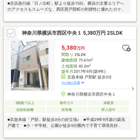
■京浜急行線「日ノ出町」駅より徒歩15分。横浜の主要エリアへ
のアクセスもスムーズな、西区西戸部町の利便性に優れたロケー
ションです。■土地面積106.58㎡（約32.24坪）、延床面積100.71
㎡（約30.46坪）のゆとりある住空間。木造2階建ての暮らしやす
い規模の邸宅です。■各室に大容量のクローゼットや押入を完
神奈川県横浜市西区中央１ 5,380万円 2SLDK
備。2階の廊下や階段まわりを含め、住まい全体をすっきりと片付
けられる充実の収納設計が施されています。お問い合わせは【フ
リーダイヤル：0120-702-700】までお気軽にどうぞ♪
5,380
万円
間取り
2SLDK
2
建物面積
73.61m
2
土地面積
43.2m
築年月
2017年9月(築9年)
京急本線 戸部駅 徒歩3分
その他の交通
神奈川県横浜市西区中央１
3階建て以上
都市ガス
床暖房
浴室乾燥機
所有権
即入居可
■京急本線「戸部」駅徒歩3分の好立地♪ ■平成29年9月築の築浅
戸建て ■小・中学校、公園が徒歩5分圏内で子育て環境良好
◎ ■ご家族の顔が見えやすいリビング階段 ■全居室収納・小
屋裏収納付きで広々住空間 ■トイレは1階と3階にあり、朝の忙