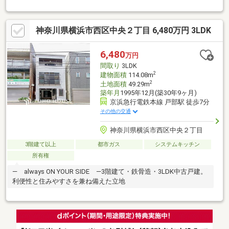
フト付きならではの立体的な空間設計で、暮らしの幅が広がりま
す♪
神奈川県横浜市西区中央２丁目 6,480万円 3LDK
6,480
万円
間取り
3LDK
2
建物面積
114.08m
2
土地面積
49.29m
築年月
1995年12月(築30年9ヶ月)
京浜急行電鉄本線 戸部駅 徒歩7分
その他の交通
神奈川県横浜市西区中央２丁目
3階建て以上
都市ガス
システムキッチン
所有権
― always ON YOUR SIDE ―3階建て・鉄骨造・3LDK中古戸建。
利便性と住みやすさを兼ね備えた立地