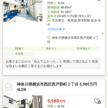
間取り
4LDK
2
建物面積
88.85m
2
土地面積
93.99m
築年月
2024年12月(築1年9ヶ月)
京浜東北・根岸線 桜木町駅 徒歩18
分
その他の交通
神奈川県横浜市西区西戸部町２丁
目
2階建て
都市ガス
駐車場あり
所有権
お客さまに心から「住んでよかった」と 実感して頂けるよう 良質
な住まいを幅広く皆さまにお届けします
神奈川県横浜市西区西戸部町２丁目 5,980万円
4LDK
5,980
万円
間取り
4LDK