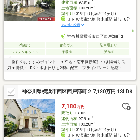
2
建物面積
97.91m
2
土地面積
100.28m
築年月
2019年5月(築7年4ヶ月)
ＪＲ京浜東北線 桜木町駅 徒歩18分
その他の交通
神奈川県横浜市西区西戸部町２
2階建て
都市ガス
駐車場あり
システムキッチン
床暖房
所有権
－物件のおすすめポイント－▼立地・南東側接道につき陽当り良
好▼特徴・LDK・水まわりを2階に配置、プライバシーに配慮・全
居室2面採光設計・食洗機搭載の対面式キッチン、パントリー有・
窓・収納付の納戸を3か所設置、多目的に活用可・玄関上部は吹抜
け仕様・スカイバルコニーより、みなとみらいの花火や富士山が
神奈川県横浜市西区西戸部町２ 7,180万円 1SLDK
望めます(季節・天候等による)・カースペース有(車種による)▼設
備・床暖房(リビング)・浴室は1620サイズ、浴室TV付・防火ド
ア・窓・スロップシンク■ ご希望の住まい探しをお手伝いします
7,180
万円
━━━━━・・・物件の詳細・ご相談はお気軽にお問い合わせく
間取り
1SLDK
ださい。
2
建物面積
97.91m
2
土地面積
100.28m
築年月
2019年5月(築7年4ヶ月)
ＪＲ京浜東北線 桜木町駅 徒歩18分