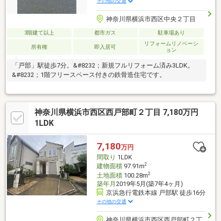
その他の交通
神奈川県横浜市西区中央２丁目
3階建て以上
都市ガス
駐車場あり
リフォームリノベーシ
所有権
即入居可
ョン
「戸部」駅徒歩7分。&#8232；新規フルリフォーム済み3LDK。
&#8232；1階フリースペース付きの鉄骨造住宅です。
神奈川県横浜市西区西戸部町２丁目 7,180万円
1LDK
7,180
万円
間取り
1LDK
2
建物面積
97.91m
2
土地面積
100.28m
築年月
2019年5月(築7年4ヶ月)
京浜急行電鉄本線 戸部駅 徒歩16分
その他の交通
神奈川県横浜市西区西戸部町２丁