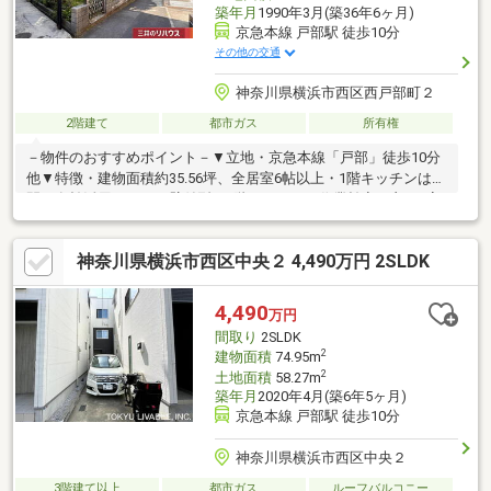
築年月
1990年3月(築36年6ヶ月)
京急本線 戸部駅 徒歩10分
その他の交通
神奈川県横浜市西区西戸部町２
2階建て
都市ガス
所有権
－物件のおすすめポイント－▼立地・京急本線「戸部」徒歩10分
他▼特徴・建物面積約35.56坪、全居室6帖以上・1階キッチンは空
間を有効活用しやすい壁付型・2階キッチンは作業効率の良いL字
型・南東向きバルコニーに面した明るい2階DKと洋室約10帖・足
を伸ばしてくつろげる和室を1階に配置・小屋裏収納等の収納有▼
神奈川県横浜市西区中央２ 4,490万円 2SLDK
周辺環境・西戸部町二丁目第二公園 徒歩2分(約160m)・Fuji伊勢町
店 徒歩5分(約360m)・横浜市立戸部小学校 徒歩5分(約350m)■ ご
希望の住まい探しをお手伝いします ━━━━━・・・物件の詳
4,490
万円
細・ご相談はお気軽にお問い合わせください。
間取り
2SLDK
2
建物面積
74.95m
2
土地面積
58.27m
築年月
2020年4月(築6年5ヶ月)
京急本線 戸部駅 徒歩10分
神奈川県横浜市西区中央２
3階建て以上
都市ガス
ルーフバルコニー