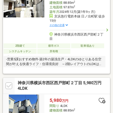
2
建物面積
88.85m
2
土地面積
97.87m
築年月
2024年12月(築1年9ヶ月)
京浜急行電鉄本線 日ノ出町駅 徒歩
15分
その他の交通
神奈川県横浜市西区西戸部町２丁
目
2階建て
都市ガス
駐車場あり
システムキッチン
所有権
-営業5課おすすめ物件-築2年の築浅住戸・4LDKのゆとりある住空
間が叶える快適ライフ・住環境良好 ～2階レイアウトのLDKは
17.4帖のゆとりある空間～
神奈川県横浜市西区西戸部町２丁目 5,980万円
4LDK
5,980
万円
間取り
4LDK
2
建物面積
88.85m