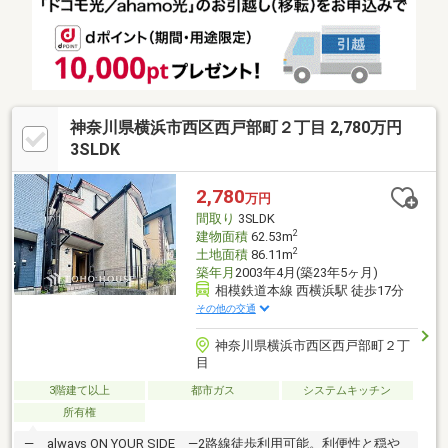
神奈川県横浜市西区西戸部町２丁目 2,780万円
3SLDK
2,780
万円
間取り
3SLDK
2
建物面積
62.53m
2
土地面積
86.11m
築年月
2003年4月(築23年5ヶ月)
相模鉄道本線 西横浜駅 徒歩17分
その他の交通
神奈川県横浜市西区西戸部町２丁
目
3階建て以上
都市ガス
システムキッチン
所有権
― always ON YOUR SIDE ―2路線徒歩利用可能。利便性と穏や