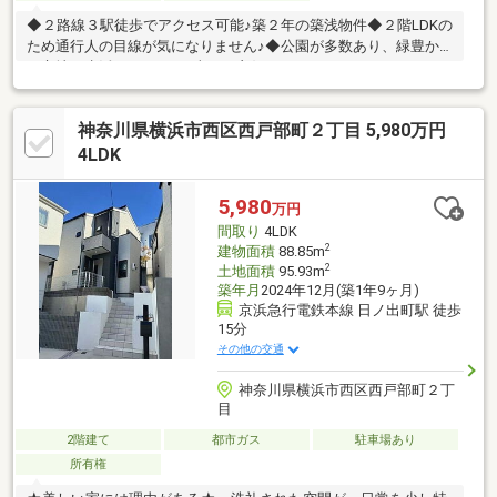
◆２路線３駅徒歩でアクセス可能♪築２年の築浅物件◆２階LDKの
ため通行人の目線が気になりません♪◆公園が多数あり、緑豊か
な立地で生活できます♪日当たり良好♪♪スタッフからのコメント♪
◇ご自宅にいたままWEB内見、WEB面談が利用可能です。お気軽
にお問い合わせください。◇「横浜・川崎」の最新物件はもちろ
神奈川県横浜市西区西戸部町２丁目 5,980万円
ん、「住宅ローンにも強い会社」です。◇「桜木町駅１分」に店
舗がございますので、お気軽にご来店下さい。◇お車でご来社の
4LDK
際は、無料駐車券サービスがご利用できます。◇現地見学をご希
望のお客様は、ご指定の場所へのお迎えも対応します。
5,980
万円
間取り
4LDK
2
建物面積
88.85m
2
土地面積
95.93m
築年月
2024年12月(築1年9ヶ月)
京浜急行電鉄本線 日ノ出町駅 徒歩
15分
その他の交通
神奈川県横浜市西区西戸部町２丁
目
2階建て
都市ガス
駐車場あり
所有権