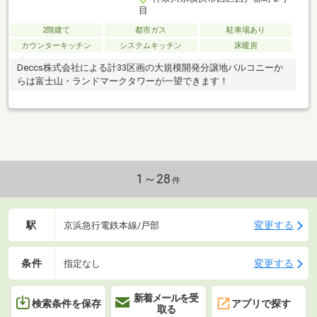
目
2階建て
都市ガス
駐車場あり
カウンターキッチン
システムキッチン
床暖房
Deccs株式会社による計33区画の大規模開発分譲地バルコニーか
らは富士山・ランドマークタワーが一望できます！
1～28
件
駅
変更する
京浜急行電鉄本線/戸部
条件
変更する
指定なし
新着メールを受
検索条件を保存
アプリで探す
取る