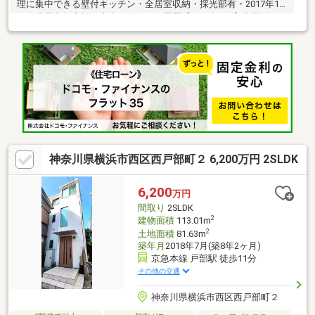
理に集中できる壁付キッチン・全居室収納・採光部有・2017年1
月給湯器交換実施▼室内リフォーム履歴【2021年4月】玄関鍵・
キッチン水栓・ウォシュレット交換、玄関宅配ボックス設置 他
【2022年1月】キッチンガス台交換【2024年1月】レンジフード交
換▼周辺環境・Fuji伊勢町店 徒歩2分(約150m)※本物件は既定の建
ぺい率、容積率をオーバーしており、再建築にあたり同規模の建
築物は建築不可。■ ご希望の住まい探しをお手伝いします
━━━━━・・・物件の詳細・ご相談はお気軽にお問い合わせく
ださい。
神奈川県横浜市西区西戸部町２ 6,200万円 2SLDK
6,200
万円
間取り
2SLDK
2
建物面積
113.01m
2
土地面積
81.63m
築年月
2018年7月(築8年2ヶ月)
京急本線 戸部駅 徒歩11分
その他の交通
神奈川県横浜市西区西戸部町２