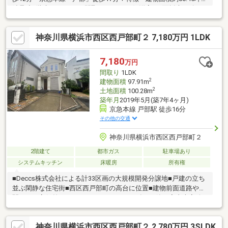
鉄骨造3階建て、4LDKの間取り・LDや西側洋室は3面採光を確
保・作業に集中しやすい壁付けタイプのキッチン・各洋室や廊下
に収納スペースを確保・2階・3階にバルコニーを設置▼周辺環
神奈川県横浜市西区西戸部町２ 7,180万円 1LDK
境・スーパー「まいばすけっと藤棚店」徒歩6分(約470m)・横浜
市立一本松小学校 徒歩6分(約460m)・藤棚町2丁目東公園 徒歩1分
(約80m)■ ご希望の住まい探しをお手伝いします
7,180
万円
━━━━━・・・物件の詳細・ご相談はお気軽にお問い合わせく
間取り
1LDK
ださい。
2
建物面積
97.91m
2
土地面積
100.28m
築年月
2019年5月(築7年4ヶ月)
京急本線 戸部駅 徒歩16分
その他の交通
神奈川県横浜市西区西戸部町２
2階建て
都市ガス
駐車場あり
システムキッチン
床暖房
所有権
■Deccs株式会社による計33区画の大規模開発分譲地■戸建の立ち
並ぶ閑静な住宅街■西区西戸部町の高台に位置■建物前面道路や玄
関口には高低差がなくフラットです・2019年5月築 室内大変綺
麗にお住まいされています！・多面採光の明るい1LDK+3Sの間取
り・1620サイズのゆったりとした浴室（浴室TV付！）・屋上大型
神奈川県横浜市西区西戸部町２ 2,780万円 3SLDK
バルコニーにはシンク付 ガーデニングやプール等、用途は