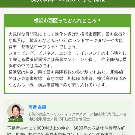
横浜市西区ってどんなところ？
大規模な再開発によって進化を遂げた横浜市西区。最も象徴的
な風景は、横浜みなとみらい21のランドマークタワーや大観
覧車、都市型ロープウェイでしょう。
ショッピング、ビジネス、エンターテインメントの中心地とし
て栄える横浜駅周辺には高層マンションが多く、住宅価格は横
浜市の中では高めです。
横浜駅は神奈川県で最も乗降客数の多い駅でもあり、JR各線
のほか東急東横線、京急本線、相模鉄道本線、横浜高速鉄道み
なとみらい線、横浜市営地下鉄が乗り入れています。
高野 友樹
公認不動産コンサルティングマスター／相続対策専門士／宅
地建物取引士／賃貸不動産経営管理士
街ガイド
不動産会社にて600件以上の仲介、6000戸の収益物件管理を経
験。現在は株式会社高野不動産コンサルティングを設立し、不