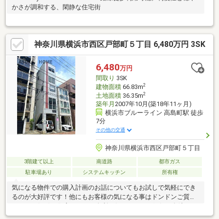
かさが調和する、閑静な住宅街
神奈川県横浜市西区戸部町５丁目 6,480万円 3SK
6,480
万円
間取り
3SK
2
建物面積
66.83m
2
土地面積
36.35m
築年月
2007年10月(築18年11ヶ月)
横浜市ブルーライン 高島町駅 徒歩
7分
その他の交通
神奈川県横浜市西区戸部町５丁目
3階建て以上
南道路
都市ガス
駐車場あり
システムキッチン
所有権
気になる物件での購入計画のお話についてもお試しで気軽にでき
るのが大好評です！他にもお客様の気になる事はドンドンご質問
ください(^O^)／住宅ローンも金利の低いトレンド銀行や多岐にわ
たった提案を致します