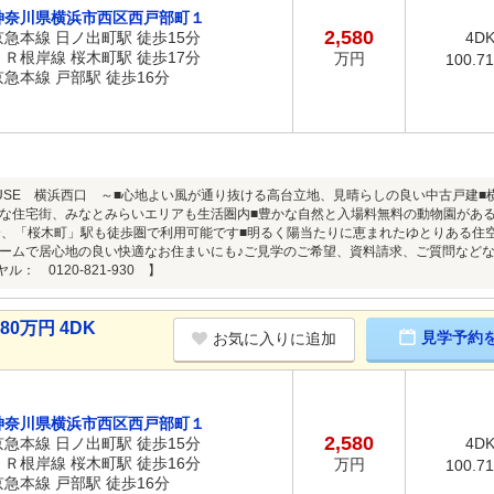
神奈川県横浜市西区西戸部町１
2,580
京急本線 日ノ出町駅 徒歩15分
4D
ＪＲ根岸線 桜木町駅 徒歩17分
万円
100.7
京急本線 戸部駅 徒歩16分
HOUSE 横浜西口 ～■心地よい風が通り抜ける高台立地、見晴らしの良い中古戸建
な住宅街、みなとみらいエリアも生活圏内■豊かな自然と入場料無料の動物園がある
分、「桜木町」駅も徒歩圏で利用可能です■明るく陽当たりに恵まれたゆとりある住
ームで居心地の良い快適なお住まいにも♪ご見学のご希望、資料請求、ご質問など
ル： 0120-821-930 】
0万円 4DK
見学予約
お気に入りに追加
神奈川県横浜市西区西戸部町１
2,580
京急本線 日ノ出町駅 徒歩15分
4D
ＪＲ根岸線 桜木町駅 徒歩16分
万円
100.7
京急本線 戸部駅 徒歩16分