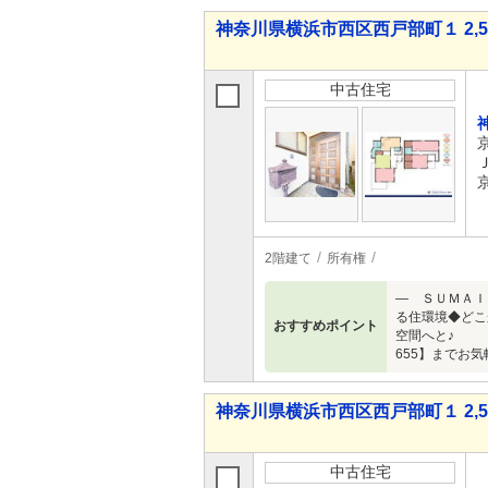
神奈川県横浜市西区西戸部町１ 2,58
中古住宅
2階建て
所有権
― ＳＵＭＡＩ
る住環境◆どこ
おすすめポイント
空間へと♪ 【
655】までお気
神奈川県横浜市西区西戸部町１ 2,58
中古住宅