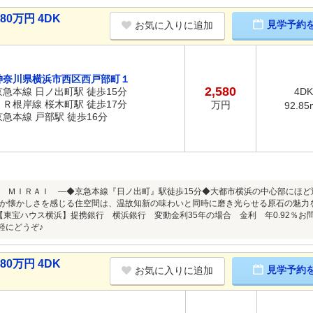
0万円 4DK
見学予約
お気に入りに追加
神奈川県横浜市西区西戸部町１
2,580
京急本線 日ノ出町駅 徒歩15分
4DK
ＪＲ根岸線 桜木町駅 徒歩17分
万円
92.85
京急本線 戸部駅 徒歩16分
 ＭＩＲＡＩ ―◆京急本線『日ノ出町』駅徒歩15分◆大都市横浜の中心部にほ
か懐かしさを感じる住空間は、温故知新の味わいと同時に磨き光らせる原石の魅力
東宝ハウス横浜】提携銀行 横浜銀行 変動金利35年の場合 金利 年0.92％お問い合
軽にどうぞ♪
0万円 4DK
見学予約
お気に入りに追加