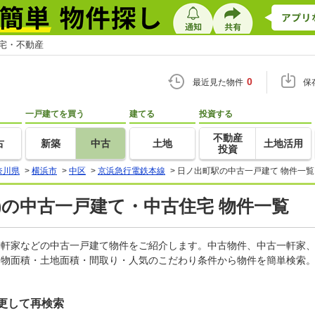
住宅・不動産
0
最近見た物件
保
一戸建てを買う
建てる
投資する
不動産
古
新築
中古
土地
土地活用
投資
奈川県
>
横浜市
>
中区
>
京浜急行電鉄本線
>
日ノ出町駅の中古一戸建て 物件一覧
)の中古一戸建て・中古住宅 物件一覧
古一軒家などの中古一戸建て物件をご紹介します。中古物件、中古一軒家
建物面積・土地面積・間取り・人気のこだわり条件から物件を簡単検索。
更して再検索