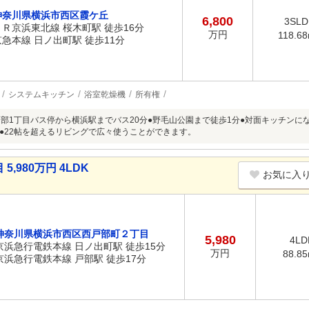
神奈川県横浜市西区霞ケ丘
6,800
3SLD
ＪＲ京浜東北線 桜木町駅 徒歩16分
万円
118.6
京急本線 日ノ出町駅 徒歩11分
システムキッチン
浴室乾燥機
所有権
戸部1丁目バス停から横浜駅までバス20分●野毛山公園まで徒歩1分●対面キッチン
●22帖を超えるリビングで広々使うことができます。
980万円 4LDK
お気に入
神奈川県横浜市西区西戸部町２丁目
5,980
4LD
京浜急行電鉄本線 日ノ出町駅 徒歩15分
万円
88.8
京浜急行電鉄本線 戸部駅 徒歩17分