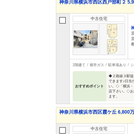
神奈川県横浜市西区西戸部町２ 5,98
中古住宅
2階建て
都市ガス
駐車場あり
シ
◆２路線３駅徒
できます♪日当
おすすめポイント
い。◇「横浜・
店下さい。◇お
ます。
神奈川県横浜市西区霞ケ丘 6,800万
中古住宅