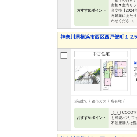
－物件のおすす
実施▼室内リフ
おすすめポイント
台交換【2024
再建築にあたり
わせください。
神奈川県横浜市西区西戸部町１ 2,58
中古住宅
2階建て
都市ガス
所有権
_}_}_} C
おすすめポイント
も可能♪◇リフォ
不動産購入は難