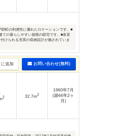
戸部町の利便性に優れたロケーションです。■
造2階建ての暮らしやすい規模の邸宅です。■各室
片付けられる充実の収納設計が施されていま
お問い合わせ(無料)
りに追加
1960年7月
K
2
(築66年2ヶ
32.7m
2
m
月)