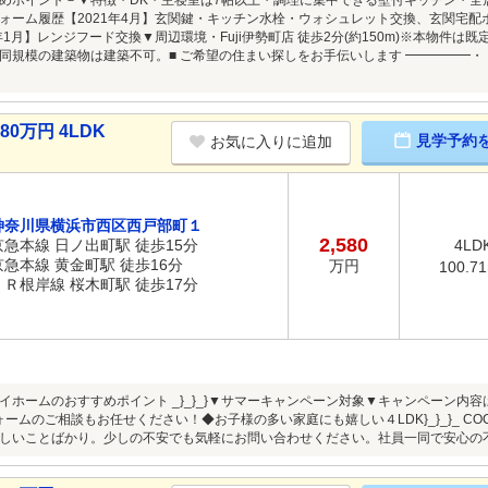
めポイント－▼特徴・DK・主寝室は7帖以上・調理に集中できる壁付キッチン・全居
ォーム履歴【2021年4月】玄関鍵・キッチン水栓・ウォシュレット交換、玄関宅配ボ
年1月】レンジフード交換▼周辺環境・Fuji伊勢町店 徒歩2分(約150m)※本物件
同規模の建築物は建築不可。■ ご希望の住まい探しをお手伝いします ━━━━━
0万円 4LDK
見学予約
お気に入りに追加
神奈川県横浜市西区西戸部町１
2,580
京急本線 日ノ出町駅 徒歩15分
4LD
京急本線 黄金町駅 徒歩16分
万円
100.7
ＪＲ根岸線 桜木町駅 徒歩17分
OCOマイホームのおすすめポイント _}_}_}▼サマーキャンペーン対象▼キャンペー
ームのご相談もお任せください！◆お子様の多い家庭にも嬉しい４LDK}_}_}_ COC
しいことばかり。少しの不安でも気軽にお問い合わせください。社員一同で安心の