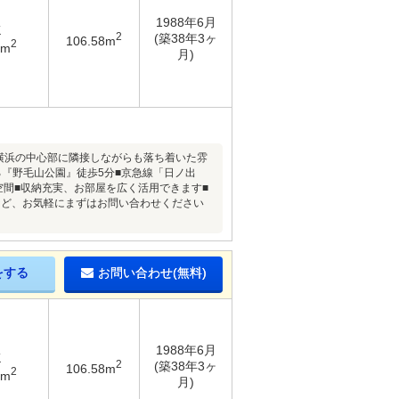
1988年6月
K
2
(築38年3ヶ
106.58m
2
1m
月)
■横浜の中心部に隣接しながらも落ち着いた雰
『野毛山公園』徒歩5分■京急線「日ノ出
空間■収納充実、お部屋を広く活用できます■
など、お気軽にまずはお問い合わせください
をする
お問い合わせ(無料)
1988年6月
K
2
(築38年3ヶ
106.58m
2
1m
月)