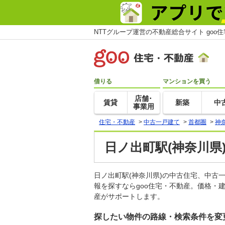
NTTグループ運営の不動産総合サイト goo
借りる
マンションを買う
店舗･
賃貸
新築
中
事業用
住宅・不動産
>
中古一戸建て
>
首都圏
>
神
日ノ出町駅(神奈川県
日ノ出町駅(神奈川県)の中古住宅、中
報を探すならgoo住宅・不動産。価格・
産がサポートします。
探したい物件の路線・検索条件を変