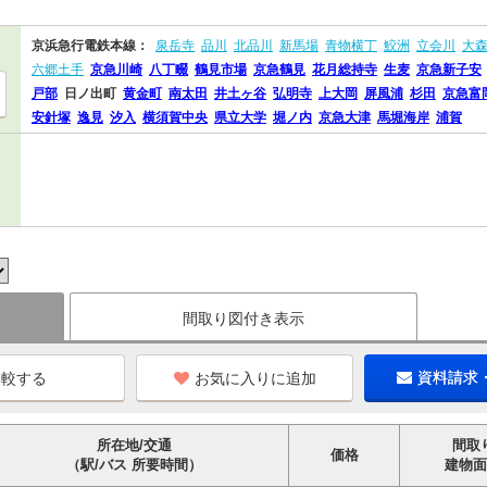
京浜急行電鉄本線：
泉岳寺
品川
北品川
新馬場
青物横丁
鮫洲
立会川
大
六郷土手
京急川崎
八丁畷
鶴見市場
京急鶴見
花月総持寺
生麦
京急新子安
戸部
日ノ出町
黄金町
南太田
井土ヶ谷
弘明寺
上大岡
屏風浦
杉田
京急富
安針塚
逸見
汐入
横須賀中央
県立大学
堀ノ内
京急大津
馬堀海岸
浦賀
間取り図付き表示
お気に入りに追加
資料請求
所在地/交通
間取
価格
（駅/バス 所要時間）
建物面