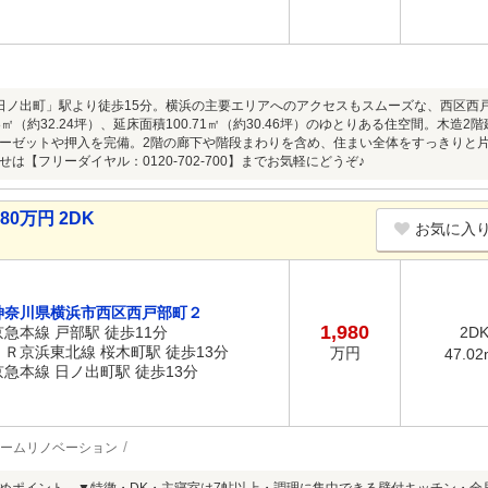
日ノ出町」駅より徒歩15分。横浜の主要エリアへのアクセスもスムーズな、西区西
58㎡（約32.24坪）、延床面積100.71㎡（約30.46坪）のゆとりある住空間。木
ーゼットや押入を完備。2階の廊下や階段まわりを含め、住まい全体をすっきりと
は【フリーダイヤル：0120-702-700】までお気軽にどうぞ♪
0万円 2DK
お気に入
神奈川県横浜市西区西戸部町２
1,980
京急本線 戸部駅 徒歩11分
2D
ＪＲ京浜東北線 桜木町駅 徒歩13分
万円
47.02
京急本線 日ノ出町駅 徒歩13分
ームリノベーション