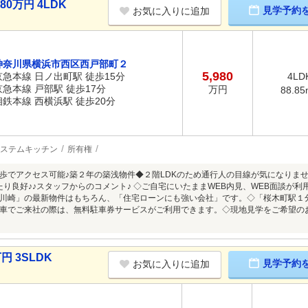
0万円 4LDK
見学予約
お気に入りに追加
神奈川県横浜市西区西戸部町２
5,980
京急本線 日ノ出町駅 徒歩15分
4LD
京急本線 戸部駅 徒歩17分
万円
88.85
相鉄本線 西横浜駅 徒歩20分
ステムキッチン
所有権
歩でアクセス可能♪築２年の築浅物件◆２階LDKのため通行人の目線が気になりま
たり良好♪♪スタッフからのコメント♪ ◇ご自宅にいたままWEB内見、WEB面談が
川崎」の最新物件はもちろん、「住宅ローンにも強い会社」です。◇「桜木町駅１
車でご来社の際は、無料駐車券サービスがご利用できます。◇現地見学をご希望の
円 3SLDK
見学予約
お気に入りに追加