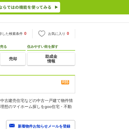
0
0
存した検索条件
お気に入り
売る
住みやすい街を探す
助成金
売却
情報
、中古建売住宅などの中古一戸建て物件情
理想のマイホーム探しをgoo住宅・不動