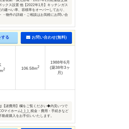
室収納・採光部有・2017年1月給湯器交換
ックス設置 他【2022年1月】キッチンガス
は既定の建ぺい率、容積率をオーバーしており、
・・・物件の詳細・ご相談はお気軽にお問い合
をする
お問い合わせ(無料)
1988年6月
K
2
(築38年3ヶ
106.58m
2
1m
月)
ン内容は【諸費用】欄をご覧ください◆内見いつで
Oマイホーム}_}_}_税金・費用・手続きなど
不動産購入をお手伝いいたします。