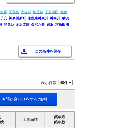
森海岸
平和島
大森町
梅屋敷
京急蒲田
雑色
子安
神奈川新町
京急東神奈川
神奈川
横浜
岡
能見台
金沢文庫
金沢八景
追浜
京急田浦
この条件を保存
表示件数
・お問い合わせをする(無料)
り
築年月
土地面積
積
築年数