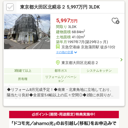
東京都大田区北糀谷２ 5,997万円 3LDK
5,997
万円
間取り
3LDK
2
建物面積
68.84m
2
土地面積
41.02m
築年月
1997年7月(築29年2ヶ月)
京急空港線 京急蒲田駅 徒歩13分
その他の交通
東京都大田区北糀谷２
3階建て以上
都市ガス
システムキッチン
リフォームリノベーシ
所有権
ョン
◆リフォーム8月完成予定！◆南東・北東角地に立地しており、
陽当たり良好◆全居室5.6帖以上の広々空間◎◆2階に水回りが集
結！家事動線スムーズ◆買物施設・小学校ともに10分圏内！
◆「京急蒲田」駅徒歩13分につき、多方面へアクセス可能
━━━━━━━━━━━━━━━━━━━━━━━■〇お客様の
ご条件をお聞かせいただき、ご希望に沿った物件をご紹介いたし
ます。〇ご自宅やご指定の場所まで送迎も行っております。土日
祝日はもちろん、お仕事終わりの時間帯、平日でもご案内いたし