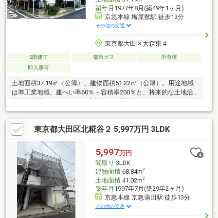
築年月
1977年8月(築49年1ヶ月)
京急本線 梅屋敷駅 徒歩13分
その他の交通
東京都大田区大森東４
2階建て
都市ガス
所有権
即入居可
土地面積37.19㎡（公簿）、建物面積51.22㎡（公簿）。用途地域
は準工業地域、建ぺい率60％・容積率200％と、将来的な土地活
用もご検討いただきやすい立地です。周辺にはスーパーやコンビ
ニ、ドラッグストア、公園など生活利便施設が充実しており、毎
日のお買い物にも便利な住環境。小・中学校も徒歩圏内に揃い、
東京都大田区北糀谷２ 5,997万円 3LDK
子育て世帯にもおすすめです。現況の建物を生かした利用はもち
ろん、将来的な建替え用地としてもご検討いただけます。ご自身
のライフスタイルに合わせた住まいづくりが可能な一邸です。ぜ
5,997
万円
ひ現地にて、角地ならではの開放感や周辺環境をご体感くださ
間取り
3LDK
い。
2
建物面積
68.84m
2
土地面積
41.02m
築年月
1997年7月(築29年2ヶ月)
京急本線 京急蒲田駅 徒歩13分
その他の交通