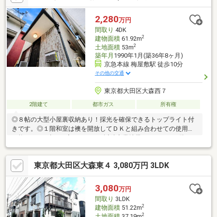
す。【リフォーム内容】2026.8完了予定◇全室床材・クロス貼替
◇ユニットバス交換◇キッチン交換◇洗面化粧台交換◇トイレ交
2,280
万円
換◇照明交換◇外壁塗装◇階段リフォーム◇給湯器交換◇玄関コ
間取り
4DK
ーティング
2
建物面積
61.92m
2
土地面積
53m
築年月
1990年1月(築36年8ヶ月)
京急本線 梅屋敷駅 徒歩10分
その他の交通
東京都大田区大森西７
2階建て
都市ガス
所有権
◎８帖の大型小屋裏収納あり！採光を確保できるトップライト付
きです。◎１階和室は襖を開放してＤＫと組み合わせての使用も
可能です。※建ぺい率：８０％（近隣商業地帯）・６０％（準工
業地帯）※再建築不可【返済例のご案内】月々ローンお支払い
８６，６９７円（ボーナス払いなし）頭金４６０万円 借入金
東京都大田区大森東４ 3,080万円 3LDK
１，８２０万円 返済期間３５年 変動金利４.５５％の場合※住
宅ローンの借り入れには審査がございます。詳しくはお問合わせ
ください。
3,080
万円
間取り
3LDK
2
建物面積
51.22m
2
土地面積
37.19m