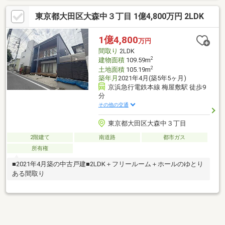
東京都大田区大森中３丁目 1億4,800万円 2LDK
1億4,800
万円
間取り
2LDK
2
建物面積
109.59m
2
土地面積
105.19m
築年月
2021年4月(築5年5ヶ月)
京浜急行電鉄本線 梅屋敷駅 徒歩9
分
その他の交通
東京都大田区大森中３丁目
2階建て
南道路
都市ガス
所有権
■2021年4月築の中古戸建■2LDK＋フリールーム＋ホールのゆとり
ある間取り