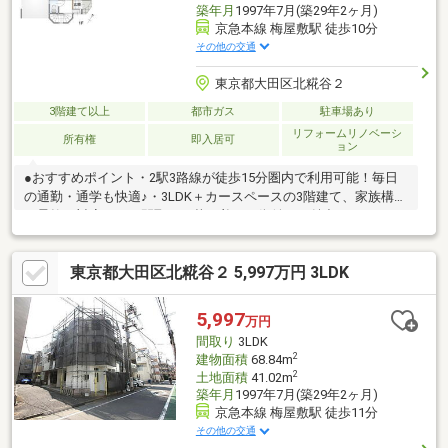
築年月
1997年7月(築29年2ヶ月)
京急本線 梅屋敷駅 徒歩10分
その他の交通
東京都大田区北糀谷２
3階建て以上
都市ガス
駐車場あり
リフォームリノベーシ
所有権
即入居可
ョン
●おすすめポイント・2駅3路線が徒歩15分圏内で利用可能！毎日
の通勤・通学も快適♪・3LDK＋カースペースの3階建て、家族構成
に柔軟に対応できる間取り・落ち着いた街並みが魅力の、ファミ
リーに人気の住宅エリアです！・北糀谷小学校徒歩１分でお子様
の通学も安心！ご興味ございましたら、お気軽にお問い合わせく
東京都大田区北糀谷２ 5,997万円 3LDK
ださい♪
5,997
万円
間取り
3LDK
2
建物面積
68.84m
2
土地面積
41.02m
築年月
1997年7月(築29年2ヶ月)
京急本線 梅屋敷駅 徒歩11分
その他の交通