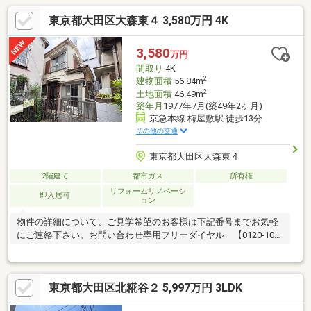
東京都大田区大森東４ 3,580万円 4K
3,580
万円
間取り
4K
2
建物面積
56.84m
2
土地面積
46.49m
築年月
1977年7月(築49年2ヶ月)
京急本線 梅屋敷駅 徒歩13分
その他の交通
東京都大田区大森東４
2階建て
都市ガス
所有権
リフォームリノベーシ
即入居可
ョン
物件の詳細について、ご見学希望のお客様は下記番号までお気軽
にご連絡下さい。お問い合わせ専用フリーダイヤル 【0120-104-
633】
東京都大田区北糀谷２ 5,997万円 3LDK