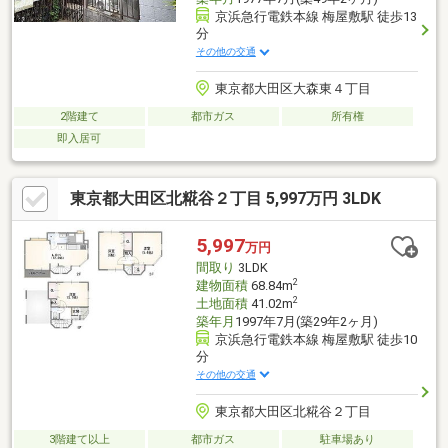
京浜急行電鉄本線 梅屋敷駅 徒歩13
分
その他の交通
東京都大田区大森東４丁目
2階建て
都市ガス
所有権
即入居可
東京都大田区北糀谷２丁目 5,997万円 3LDK
5,997
万円
間取り
3LDK
2
建物面積
68.84m
2
土地面積
41.02m
築年月
1997年7月(築29年2ヶ月)
京浜急行電鉄本線 梅屋敷駅 徒歩10
分
その他の交通
東京都大田区北糀谷２丁目
3階建て以上
都市ガス
駐車場あり