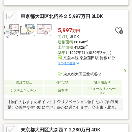
安心■閑静な住宅街で落ち着いて暮らせます■徒歩圏に買い物施設
が揃う、生活利便性良好の立地―リフォーム内容 2026年8月中旬
東京都大田区北糀谷２ 5,997万円 3LDK
完成予定―・全室床材/クロス交換・ユニットバス/洗面化粧台/ト
イレ交換・キッチン交換 ・照明交換・外壁塗装 ・ハウスクリ
ーニング等・階段リフォーム ・給湯器交換・玄関コーティン
5,997
万円
グ etc.
間取り
3LDK
2
建物面積
68.84m
2
土地面積
41.02m
築年月
1997年7月(築29年2ヶ月)
京急本線 京急蒲田駅 徒歩13分
その他の交通
東京都大田区北糀谷２
3階建て以上
都市ガス
駐車場あり
リフォームリノベーシ
システムキッチン
所有権
ョン
【物件のおすすめポイント】◇リノベーション物件なので内装綺
麗！◇閑静な住宅街に立地。静かに過ごせます。◇南東・北東の
角地です◎陽当たり良好♪◇カースペース1台分（3ナンバー可・
車種による）◇スーパー、コンビニまで徒歩8分以内の便利な立
地！◇複数路線利用可能な立地にあり、通勤通学にも便利です
東京都大田区大森西７ 2,280万円 4DK
◎◇駅から旧呑川緑道を通るため、お?様も楽しく安全に歩けま