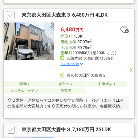
前商店街・スーパー・コンビニが徒歩圏内に揃う便利な生活圏
【交通アクセス】品川・羽田空港・横浜エリアへ好アクセス【住
東京都大田区大森東３ 6,480万円 4LDK
環境】坂が少なくフラットで歩きやすい、落ち着いた住宅街【医
療・安心】総合病院が近く、万が一の際に安心【買い物環境】駅
前商店街・スーパー・コンビニが徒歩圏内に揃う便利な生活圏
6,480
万円
【交通アクセス】品川・羽田空港・横浜エリアへ好アクセス※室
間取り
4LDK
内状況により買主にてフルリフォームが必要となります。※駐車
2
建物面積
87.07m
2
土地面積
80.78m
築年月
1998年8月(築28年1ヶ月)
京急本線 大森町駅 徒歩8分
その他の交通
東京都大田区大森東３
2階建て
都市ガス
駐車場あり
システムキッチン
所有権
◇２階建・戸建ならではの使いやすい間取り・ゆとりある４LDK
の住空間が大変魅力です◇天窓付の明るい洋室や、各部屋収納ス
ペースを確保し、開放感・収納力を兼ね備えたファミリータイプ
向け物件です◇京急線「大森町」駅徒歩8分の２階建・４LDK 是
非ご検討ください。◇カースペース有り（車種制限がございま
東京都大田区大森中３ 7,180万円 2SLDK
す）