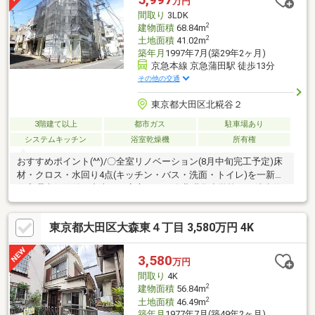
万円
間取り
3LDK
2
建物面積
68.84m
2
土地面積
41.02m
築年月
1997年7月(築29年2ヶ月)
京急本線 京急蒲田駅 徒歩13分
その他の交通
東京都大田区北糀谷２
3階建て以上
都市ガス
駐車場あり
システムキッチン
浴室乾燥機
所有権
おすすめポイント(^^)/〇全室リノベーション(8月中旬完工予定)床
材・クロス・水回り4点(キッチン・バス・洗面・トイレ)を一新。
住宅瑕疵保険付で中古でも安心です。〇北糀谷小学校まで徒歩約1
分毎朝の通学がわずか1分。旧呑川緑道を通れば駅までの道もお子
様に安心のルートです。☆ 住宅ローンには自信がございま
東京都大田区大森東４丁目 3,580万円 4K
す！ ☆・他社でお断りされた方、頭金（自己資金）が無い、少
ない、他借入が有る等でも取組みは可能です。 ※金融機関の審
査がございます。☆詳しくはお問合せください☆＜０１２０－５
3,580
万円
５０ー６９０＞
間取り
4K
2
建物面積
56.84m
2
土地面積
46.49m
築年月
1977年7月(築49年2ヶ月)