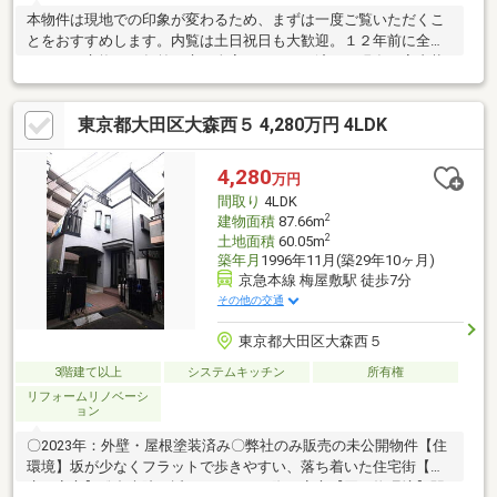
本物件は現地での印象が変わるため、まずは一度ご覧いただくこ
とをおすすめします。内覧は土日祝日も大歓迎。１２年前に全室
クロスを交換、５年前に床を全室リフォーム済みで現在も室内状
態は良好。大きなリフォームをせず、そのままお住みいただけま
す。京急蒲田駅徒歩５分の便利な立地にありながら、落ち着いた
東京都大田区大森西５ 4,280万円 4LDK
住環境が魅力の５ＬＤＫ。駅近・広さ・部屋数のバランスを取り
やすい点が特長です。子ども部屋、在宅ワーク、収納部屋など家
族の暮らしに合わせて柔軟に使える間取りで、軽自動車１台＋自
4,280
万円
転車を７台まで駐輪可能。子育て世帯はもちろん、趣味部屋や在
間取り
4LDK
宅ワーク、将来の家族構成の変化にも柔軟に対応できます。現地
2
建物面積
87.66m
でこそ感じられ
2
土地面積
60.05m
築年月
1996年11月(築29年10ヶ月)
京急本線 梅屋敷駅 徒歩7分
その他の交通
東京都大田区大森西５
3階建て以上
システムキッチン
所有権
リフォームリノベーシ
ョン
〇2023年：外壁・屋根塗装済み〇弊社のみ販売の未公開物件【住
環境】坂が少なくフラットで歩きやすい、落ち着いた住宅街【医
療・安心】総合病院が近く、万が一の際に安心【買い物環境】駅