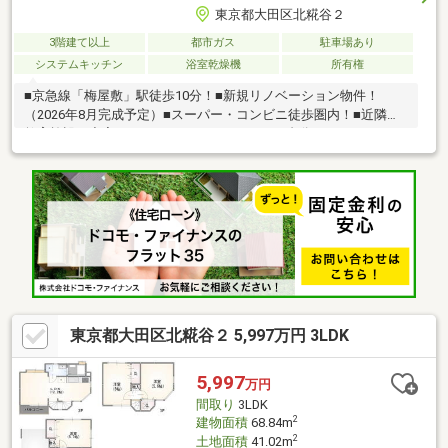
東京都大田区北糀谷２
3階建て以上
都市ガス
駐車場あり
システムキッチン
浴室乾燥機
所有権
■京急線「梅屋敷」駅徒歩10分！■新規リノベーション物件！
（2026年8月完成予定）■スーパー・コンビニ徒歩圏内！■近隣の
教育施設も充実しています！■カースペース1台分あり！～リノベ
ーション内容（2026年8月完成予定）～□全床材、クロス交換□ユ
ニットバス交換□洗面化粧台交換□トイレ交換□キッチン交換□照明
交換□給湯器交換□階段リフォーム□玄関コーティング□外壁塗装□
ハウスクリーニング他
東京都大田区北糀谷２ 5,997万円 3LDK
5,997
万円
間取り
3LDK
2
建物面積
68.84m
2
土地面積
41.02m