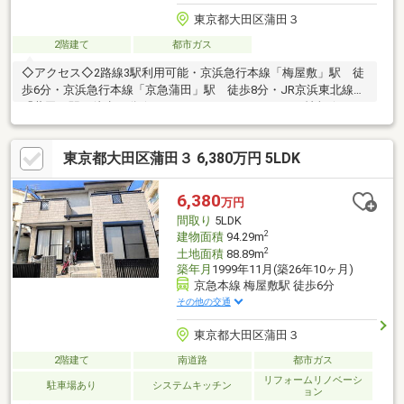
東京都大田区蒲田３
2階建て
都市ガス
◇アクセス◇2路線3駅利用可能・京浜急行本線「梅屋敷」駅 徒
歩6分・京浜急行本線「京急蒲田」駅 徒歩8分・JR京浜東北線
「蒲田」駅 徒歩12分☆リフォーム・リノベーション情報☆2023
年11月実施・トイレ交換・給湯器交換◇Sales Point◇・平成11年
築 ・木造2階建 ・LD床暖房付き ・４SLDK＋小屋根裏収納付
東京都大田区蒲田３ 6,380万円 5LDK
き＊再建築不可。ただし43条但書の許可を得られれば、再建築が
可能です。◇life Information◇・まいばすけっと 蒲田3丁目店
約230ｍ 徒歩3分・ローソン東蒲田二丁目店 約280ｍ 徒歩4
6,380
万円
分・オーケー 梅屋敷店 約650ｍ 徒歩9分 ・大田区立東蒲小学
間取り
5LDK
校 約350m 徒歩5分
2
建物面積
94.29m
2
土地面積
88.89m
築年月
1999年11月(築26年10ヶ月)
京急本線 梅屋敷駅 徒歩6分
その他の交通
東京都大田区蒲田３
2階建て
南道路
都市ガス
リフォームリノベーシ
駐車場あり
システムキッチン
ョン