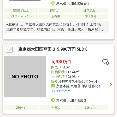
東京都大田区北糀谷２
3階建て以上
都市ガス
駐車場あり
システムキッチン
所有権
即入居可
■北糀谷は、東京都大田区の南東部に位置し、住宅地と工業地が
混在する地域です。地域内には、京急「蒲田」駅と「梅屋敷」駅
があり、交通の利便性が高く、都心へのアクセスも良好です。■
地域の防災意識が高く、東糀谷防災公園は地域の防災拠点として
期待されています。■自然と都市が調和した地域で、住民の生活
東京都大田区蒲田３ 5,980万円 5LDK
を支える様々な施設が調和して、独特の地域社会を形成していま
す。
5,980
万円
間取り
5LDK
2
建物面積
117.44m
2
土地面積
193.98m
築年月
1991年3月(築35年6ヶ月)
京急本線 京急蒲田駅 徒歩5分
その他の交通
東京都大田区蒲田３
2階建て
南道路
都市ガス