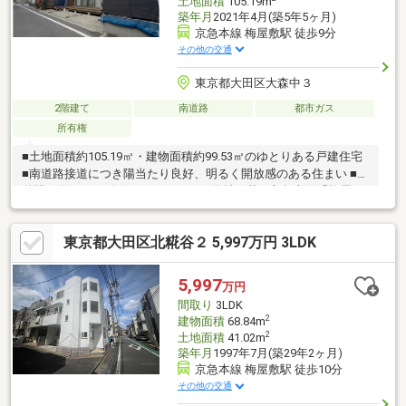
土地面積
105.19m
築年月
2021年4月(築5年5ヶ月)
京急本線 梅屋敷駅 徒歩9分
その他の交通
東京都大田区大森中３
2階建て
南道路
都市ガス
所有権
■土地面積約105.19㎡・建物面積約99.53㎡のゆとりある戸建住宅
■南道路接道につき陽当たり良好、明るく開放感のある住まい ■接
道間口約7.9mを確保したゆとりある敷地形状 ■京急本線「梅屋
敷」駅徒歩9分、「京急蒲田」駅徒歩14分の2駅利用可能 ■第一種
住居地域内に位置する落ち着いた住環境 ■書斎・在宅ワークスペ
東京都大田区北糀谷２ 5,997万円 3LDK
ース・収納など多用途に活用できるフリールーム付き ■平坦地の
ため徒歩や自転車での移動もスムーズ ■蒲田図書館徒歩6分、小・
中学校徒歩12分圏内で子育て世帯にもおすすめ ■利便性と住環境
5,997
万円
を兼ね備えた、ファミリーにおすすめの一戸建てです。
間取り
3LDK
2
建物面積
68.84m
2
土地面積
41.02m
築年月
1997年7月(築29年2ヶ月)
京急本線 梅屋敷駅 徒歩10分
その他の交通