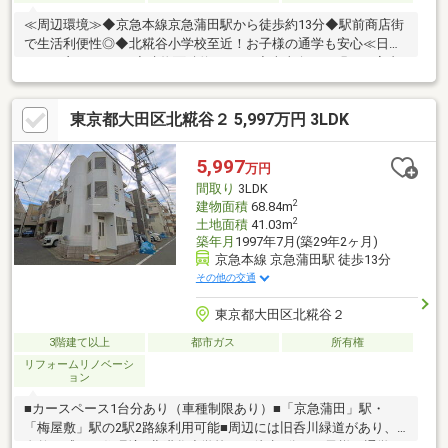
≪周辺環境≫◆京急本線京急蒲田駅から徒歩約13分◆駅前商店街
で生活利便性◎◆北糀谷小学校至近！お子様の通学も安心≪日当
たりの良い3LDK≫◆建物面積約68.84㎡◆南東向きの明るい室内
◆全居室二面採光、LDK三面採光で風通し◎◆2026年8月外壁塗
装・室内リフォーム完成予定≪設備≫◆システムキッチン◆浴室
東京都大田区北糀谷２ 5,997万円 3LDK
乾燥機◆追い焚き機能◆収納豊富お気軽にお問い合わせくださ
い。お問い合わせは【フリーダイヤル：0120-133-468】まで♪♪
5,997
万円
間取り
3LDK
2
建物面積
68.84m
2
土地面積
41.03m
築年月
1997年7月(築29年2ヶ月)
京急本線 京急蒲田駅 徒歩13分
その他の交通
東京都大田区北糀谷２
3階建て以上
都市ガス
所有権
リフォームリノベーシ
ョン
■カースペース1台分あり（車種制限あり）■「京急蒲田」駅・
「梅屋敷」駅の2駅2路線利用可能■周辺には旧呑川緑道があり、
自然を感じる住環境■北糀谷小学校まで徒歩1分！お子様の通学も