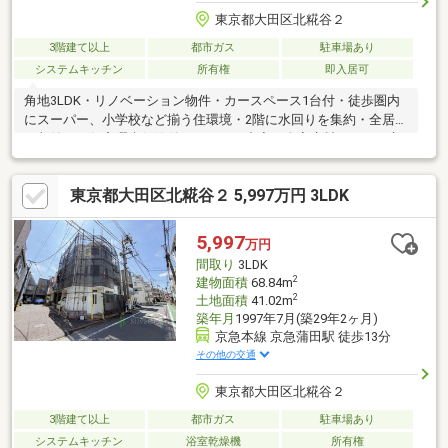
東京都大田区北糀谷２
3階建て以上
都市ガス
駐車場あり
システムキッチン
所有権
即入居可
角地3LDK・リノベーション物件・カースペース1台付・徒歩圏内
にスーパー、小学校など揃う住環境・2階に水回りを集約・全居室
に収納あり住宅瑕疵保険付リフォーム内容・全室床材、クロス交
換・ユニットバス・洗面化粧台・トイレ・キッチン照明・外装塗
装・給湯器・階段リフォーム・玄関コーティング・ハウスクリー
東京都大田区北糀谷２ 5,997万円 3LDK
ニング等◆インフォメーション・北糀谷小学校徒歩1分・北糀谷
幼稚園徒歩2分・北糀谷第1児童公園徒歩2分・セブンイレブン北
糀谷1丁目徒歩4分・マルエツ西糀谷店徒歩8分・ライフ大森南店
5,997
万円
徒歩10分・大田病院徒歩13分・糀谷中学校徒歩14分
間取り
3LDK
2
建物面積
68.84m
2
土地面積
41.02m
築年月
1997年7月(築29年2ヶ月)
京急本線 京急蒲田駅 徒歩13分
その他の交通
東京都大田区北糀谷２
3階建て以上
都市ガス
駐車場あり
システムキッチン
浴室乾燥機
所有権