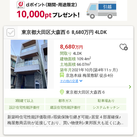
ます。当日案内希望など、お気軽にお問合せください！
■━━━━━━━━━━━━━━━━━━━━━━━
東京都大田区大森西６ 8,680万円 4LDK
8,680
万円
間取り
4LDK
2
建物面積
109.4m
2
土地面積
66.07m
築年月
2021年10月(築4年11ヶ月)
京急本線 梅屋敷駅 徒歩4分
その他の交通
東京都大田区大森西６
3階建て以上
都市ガス
駐車場あり
設計住宅性能評価付
建設住宅性能評価付
システムキッチン
新築時住宅性能評価取得♪瑕疵保険引継ぎ可能♪居室４部屋確保♪
梅屋敷商店街が近接しており、買い物便利♪東邦医大も近くにあ
り、近隣施設充実♪住宅街で静かな立地♪おしゃれな建物外観♪両
面バルコニー♪シューズインクローゼットから、洗面室にも出入り