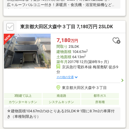
広々ルーフバルコニー付き！床暖房・食洗機・浴室乾燥機など充
実の設備仕様です。
東京都大田区大森中３丁目 7,180万円 2SLDK
7,180
万円
間取り
2SLDK
2
建物面積
104.67m
2
土地面積
64.13m
築年月
2017年12月(築8年9ヶ月)
京浜急行電鉄本線 梅屋敷駅 徒歩9
分
その他の交通
東京都大田区大森中３丁目
3階建て以上
南道路
都市ガス
カウンターキッチン
システムキッチン
所有権
☆建物面積104.67m2のゆとりある2SLDK☆1階に8.7m2の車庫付
き（車種制限あり）