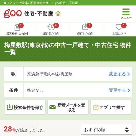
NTTグループ運営の不動産総合サイト goo住宅・不動産
1
0
0
0
最近検索した条件
最近見た物件
保存した条件
お気に入り
梅屋敷駅(東京都)の中古一戸建て・中古住宅 物件
一覧
駅
変更する
京浜急行電鉄本線/梅屋敷
条件
変更する
指定なし
新着メールを受
検索条件を保存
アプリで探す
取る
28
件
が該当しました。