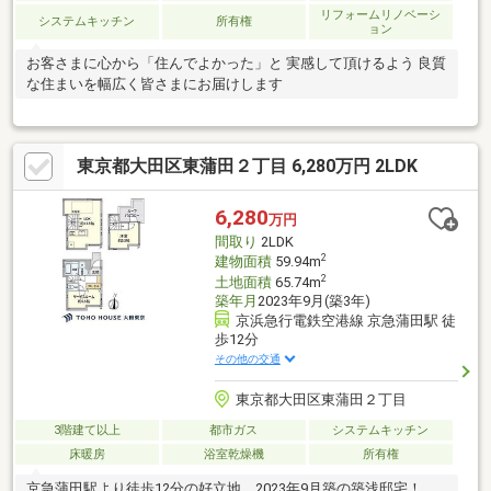
リフォームリノベーシ
システムキッチン
所有権
ョン
お客さまに心から「住んでよかった」と 実感して頂けるよう 良質
な住まいを幅広く皆さまにお届けします
東京都大田区東蒲田２丁目 6,280万円 2LDK
6,280
万円
間取り
2LDK
2
建物面積
59.94m
2
土地面積
65.74m
築年月
2023年9月(築3年)
京浜急行電鉄空港線 京急蒲田駅 徒
歩12分
その他の交通
東京都大田区東蒲田２丁目
3階建て以上
都市ガス
システムキッチン
床暖房
浴室乾燥機
所有権
京急蒲田駅より徒歩12分の好立地。2023年9月築の築浅邸宅！