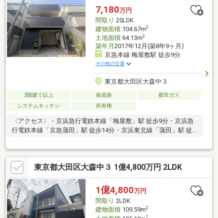
7,180
万円
間取り
2SLDK
2
建物面積
104.67m
2
土地面積
64.13m
築年月
2017年12月(築8年9ヶ月)
京急本線 梅屋敷駅 徒歩9分
その他の交通
東京都大田区大森中３
3階建て以上
南道路
都市ガス
システムキッチン
所有権
〈アクセス〉・京浜急行電鉄本線「梅屋敷」駅 徒歩9分・京浜急
行電鉄本線「京急蒲田」駅 徒歩14分・京浜東北線「蒲田」駅 徒歩
21分〈おすすめポイント〉・建物面積104.67m2のゆとりある
2SLDK・2017年12月築・約18.8帖のLDKで、家族でゆったり過ご
せる広さ・3階に6帖以上の洋室2部屋あり・1階に8.7m2の車庫付
東京都大田区大森中３ 1億4,800万円 2LDK
き（車種制限あり）で、 雨の日の乗り降り◎・バルコニーが二
か所あり、通風性◎・トイレ2か所あり
1億4,800
万円
間取り
2LDK
2
建物面積
109.59m
2