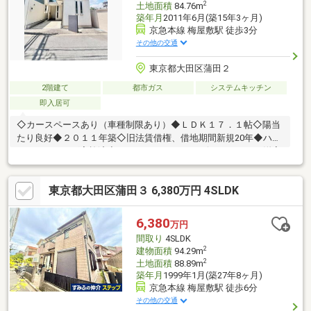
2
土地面積
84.76m
築年月
2011年6月(築15年3ヶ月)
京急本線 梅屋敷駅 徒歩3分
その他の交通
東京都大田区蒲田２
2階建て
都市ガス
システムキッチン
即入居可
◇カースペースあり（車種制限あり）◆ＬＤＫ１７．１帖◇陽当
たり良好◆２０１１年築◇旧法賃借権、借地期間新規20年◆ハウ
スクリーニング実施済◇２ＬＤＫ+２Ｓ※サービスルームは 洋室
仕様となっております◆全居室収納あり
東京都大田区蒲田３ 6,380万円 4SLDK
6,380
万円
間取り
4SLDK
2
建物面積
94.29m
2
土地面積
88.89m
築年月
1999年1月(築27年8ヶ月)
京急本線 梅屋敷駅 徒歩6分
その他の交通