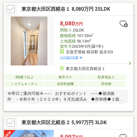
可能♪外出先からすぐに、手洗い、入浴が可能です♪キッチンは分
東京都大田区西糀谷１ 8,080万円 2SLDK
譲時オリジナルカップボード付きで、機能的です♪省エネ等級４等
級の建物♪分譲メーカーオリジナル空気循環システム採用♪お問合
せお待ちしております！！
8,080
万円
間取り
2SLDK
2
建物面積
101.53m
2
土地面積
56.13m
築年月
2025年9月(築1年)
京急空港線 糀谷駅 徒歩5分
その他の交通
東京都大田区西糀谷１
3階建て以上
都市ガス
駐車場あり
システムキッチン
浴室乾燥機
所有権
☆即日ご案内可能☆------ おすすめポイント ------◆築浅物
件 ・令和５年（２０２３年）９月完成済み ◆所有権◆２面バ
ルコニーで洗濯等便利◆延床面積１０１.５３㎡ ・２階建＋２居
室＋２納戸ＬＤＫ ・パントリー２か所・床下収納付 ・１室納
戸除き２面採光採光・２居室南面窓あり◆空港線「糀谷」駅まで
東京都大田区北糀谷２ 5,997万円 3LDK
徒歩5分の立地 ・３駅２路線利用可能な立地◆お買い物に便利
な周辺環境 ・マルエツ・まいばすけっとまで徒歩４分の立
地 ・郵便局まで徒歩１分、病院・コンビニも有り
5,997