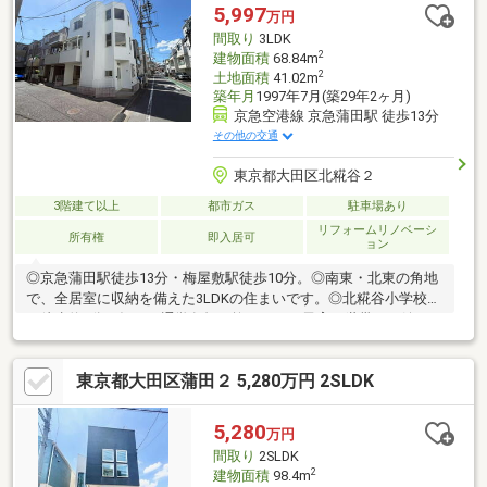
5,997
万円
間取り
3LDK
2
建物面積
68.84m
2
土地面積
41.02m
築年月
1997年7月(築29年2ヶ月)
京急空港線 京急蒲田駅 徒歩13分
その他の交通
東京都大田区北糀谷２
3階建て以上
都市ガス
駐車場あり
リフォームリノベーシ
所有権
即入居可
ョン
◎京急蒲田駅徒歩13分・梅屋敷駅徒歩10分。◎南東・北東の角地
で、全居室に収納を備えた3LDKの住まいです。◎北糀谷小学校ま
で徒歩約1分。毎日の通学負担を抑えられる子育て世帯にも嬉しい
住環境◎カースペース1台分付き（車種による）。住宅瑕疵保険付
き♪現地内覧予約受付中です♪見学をご希望の方は『見学予約をす
東京都大田区蒲田２ 5,280万円 2SLDK
る』ボタンから事前にご予約ください。【資料請求】は上記ボタ
ンよりお進みください。電話からは⇒TEL0120-002-237【通話料
無料】♪ご案内時間の目安になります♪□現地／物件見学（30分
5,280
万円
～）□資金計画のご相談（30分～）□ご希望条件のご相談（15分
間取り
2SLDK
～）
2
建物面積
98.4m