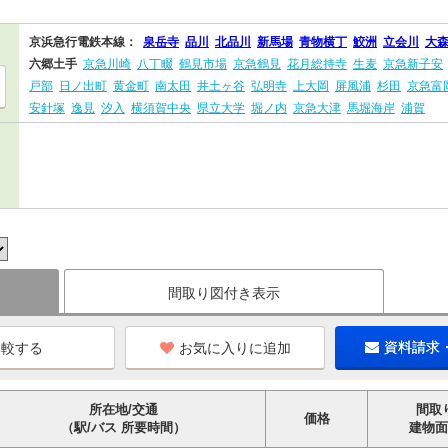
京浜急行電鉄本線：
泉岳寺
品川
北品川
新馬場
青物横丁
鮫洲
立会川
大
六郷土手
京急川崎
八丁畷
鶴見市場
京急鶴見
花月総持寺
生麦
京急新子安
戸部
日ノ出町
黄金町
南太田
井土ヶ谷
弘明寺
上大岡
屏風浦
杉田
京急富
安針塚
逸見
汐入
横須賀中央
県立大学
堀ノ内
京急大津
馬堀海岸
浦賀
間取り図付き表示
お気に入りに追加
資料請求
所在地/交通
間取
価格
（駅/バス 所要時間）
建物面