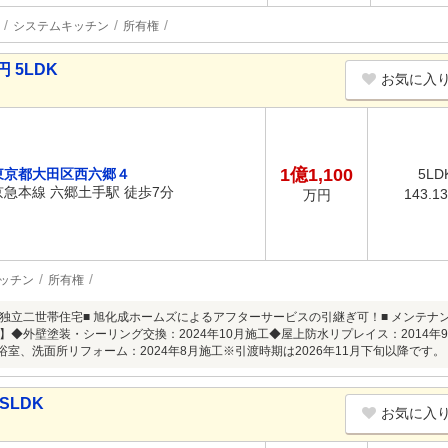
システムキッチン
所有権
 5LDK
お気に入
1億1,100
東京都大田区西六郷４
5LD
京急本線 六郷土手駅 徒歩7分
143.1
万円
ッチン
所有権
LDKの独立二世帯住宅■ 旭化成ホームズによるアフターサービスの引継ぎ可！■ メン
】◆外壁塗装・シーリング交換：2024年10月施工◆屋上防水リプレイス：2014年
浴室、洗面所リフォーム：2024年8月施工※引渡時期は2026年11月下旬以降です。
SLDK
お気に入