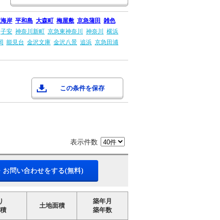
森海岸
平和島
大森町
梅屋敷
京急蒲田
雑色
子安
神奈川新町
京急東神奈川
神奈川
横浜
岡
能見台
金沢文庫
金沢八景
追浜
京急田浦
この条件を保存
表示件数
・お問い合わせをする(無料)
り
築年月
土地面積
積
築年数