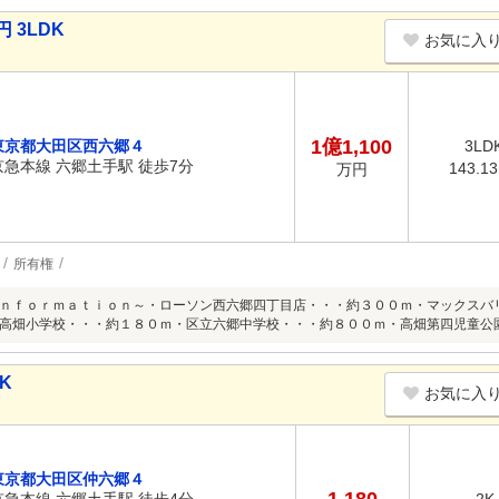
 3LDK
お気に入
1億1,100
東京都大田区西六郷４
3LD
京急本線 六郷土手駅 徒歩7分
143.1
万円
所有権
ｎｆｏｒｍａｔｉｏｎ～・ローソン西六郷四丁目店・・・約３００ｍ・マックスバ
高畑小学校・・・約１８０ｍ・区立六郷中学校・・・約８００ｍ・高畑第四児童公
K
お気に入
東京都大田区仲六郷４