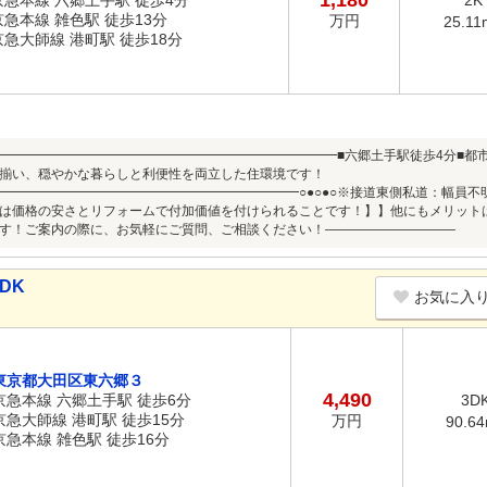
1,180
京急本線 六郷土手駅 徒歩4分
2K
京急本線 雑色駅 徒歩13分
万円
25.11
京急大師線 港町駅 徒歩18分
━━━━━━━━━━━━━━━━━━━━━━━━━━━━■六郷土手駅徒歩4分■都
揃い、穏やかな暮らしと利便性を両立した住環境です！
━━━━━━━━━━━━━━━━━━━━━━━○●○●○※接道東側私道：幅員
は価格の安さとリフォームで付加価値を付けられることです！】】他にもメリット
す！ご案内の際に、お気軽にご質問、ご相談ください！――――――――――
DK
お気に入
東京都大田区東六郷３
4,490
京急本線 六郷土手駅 徒歩6分
3D
京急大師線 港町駅 徒歩15分
万円
90.6
京急本線 雑色駅 徒歩16分