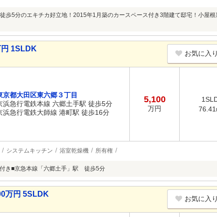
徒歩5分のエキチカ好立地！2015年1月築のカースペース付き3階建て邸宅！小屋
円 1SLDK
お気に入
東京都大田区東六郷３丁目
5,100
1SL
京浜急行電鉄本線 六郷土手駅 徒歩5分
万円
76.4
京浜急行電鉄大師線 港町駅 徒歩16分
システムキッチン
浴室乾燥機
所有権
車庫付き■京急本線「六郷土手」駅 徒歩5分
0万円 5SLDK
お気に入