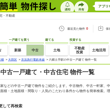
住宅・不動産
0
最近見た物件
保
一戸建てを買う
建てる
投資する
不動産
古
新築
中古
土地
土地活用
投資
京都
>
大田区
>
京浜急行電鉄本線
>
六郷土手駅の中古一戸建て 物件一覧
の中古一戸建て・中古住宅 物件一覧
一軒家などの中古一戸建て物件をご紹介します。中古物件、中古一軒家、
物面積・土地面積・間取り・人気のこだわり条件から物件を簡単検索。理
更して再検索