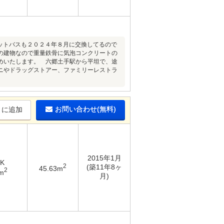
ニットバスも２０２４年８月に交換してるので
の建物なので重量鉄骨に気泡コンクリートの
めいたします。 六郷土手駅から平坦で、途
ニやドラッグストアー、ファミリーレストラ
お問い合わせ(無料)
りに追加
2015年1月
DK
2
(築11年8ヶ
45.63m
2
m
月)