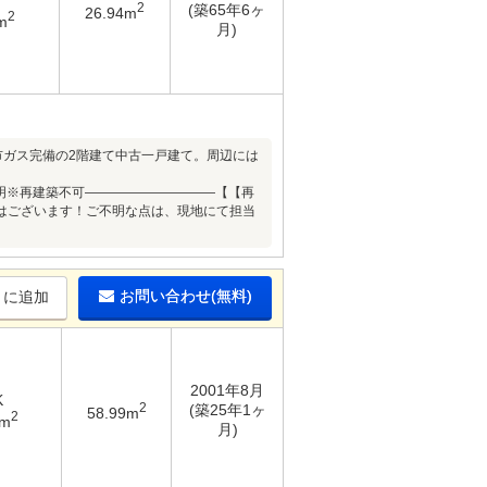
2
(築65年6ヶ
26.94m
2
m
月)
市ガス完備の2階建て中古一戸建て。周辺には
不明※再建築不可――――――――――【【再
はございます！ご不明な点は、現地にて担当
お問い合わせ(無料)
りに追加
2001年8月
K
2
(築25年1ヶ
58.99m
2
4m
月)