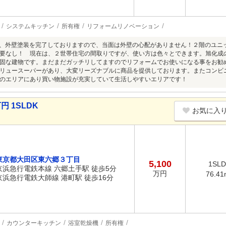
システムキッチン
所有権
リフォームリノベーション
月に、外壁塗装を完了しておりますので、当面は外壁の心配がありません！２階のユ
要なし！ 現在は、２世帯住宅の間取りですが、使い方は色々とできます。旭化成
固な建物です。まだまだガッチリしてますのでリフォームでお使いになる事をお勧
リュースーパーがあり、大変リーズナブルに商品を提供しております。またコンビ
のエリアにあり買い物施設が充実していて生活しやすいエリアです！
円 1SLDK
お気に入
東京都大田区東六郷３丁目
5,100
1SL
京浜急行電鉄本線 六郷土手駅 徒歩5分
万円
76.41
京浜急行電鉄大師線 港町駅 徒歩16分
カウンターキッチン
浴室乾燥機
所有権