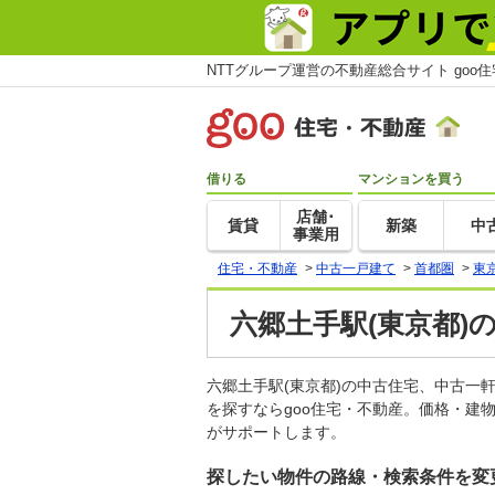
NTTグループ運営の不動産総合サイト goo
借りる
マンションを買う
店舗･
賃貸
新築
中
事業用
住宅・不動産
>
中古一戸建て
>
首都圏
>
東
六郷土手駅(東京都)
六郷土手駅(東京都)の中古住宅、中古
を探すならgoo住宅・不動産。価格・建
がサポートします。
探したい物件の路線・検索条件を変