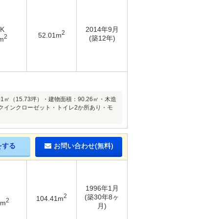
DK
2014年9月
2
52.01m
2
(築12年)
m
1㎡（15.73坪）・建物面積：90.26㎡・木造
ークインクローゼット・トイレ2か所あり・モ
をする
お問い合わせ(無料)
1996年1月
2
(築30年8ヶ
104.41m
2
3m
月)