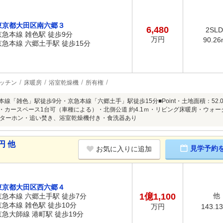
東京都大田区南六郷３
6,480
2SL
京急本線 雑色駅 徒歩9分
万円
90.26
京急本線 六郷土手駅 徒歩15分
ッチン
床暖房
浴室乾燥機
所有権
京急本線「雑色」駅徒歩9分・京急本線「六郷土手」駅徒歩15分■Point・土地面積：52.0
DK・カースペース1台可（車種による）・北側公道 約4.1ｍ・リビング床暖房・ウォ
ターホン・追い焚き、浴室乾燥機付き・食洗器あり
円 他
見学予約
お気に入りに追加
東京都大田区西六郷４
1億1,100
他
京急本線 六郷土手駅 徒歩7分
京急本線 雑色駅 徒歩10分
143.1
万円
京急大師線 港町駅 徒歩19分