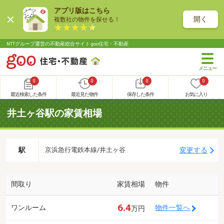
アプリ版はこちら
開く
複数社の物件を探せる！
NTTグループ運営の不動産総合サイト goo住宅・不動産
0
0
0
0
最近検索した条件
最近見た物件
保存した条件
お気に入り
井土ヶ谷駅の家賃相場
駅
変更する
京浜急行電鉄本線/井土ヶ谷
間取り
家賃相場
物件
6.4
ワンルーム
物件一覧へ
万円