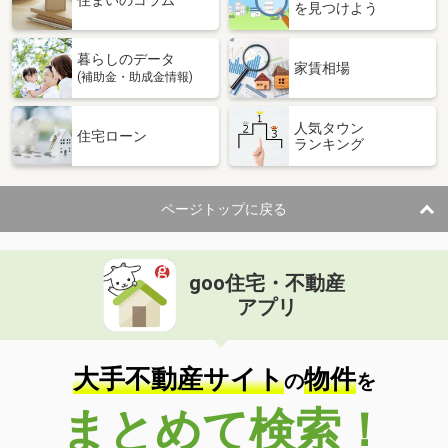
住まいのコラム
を見つけよう
暮らしのデータ
家賃相場
(補助金・助成金情報)
人気タウン
住宅ローン
ランキング
ページトップに戻る
goo住宅・不動産
アプリ
大手不動産サイト
物件
の
を
まとめて検索！