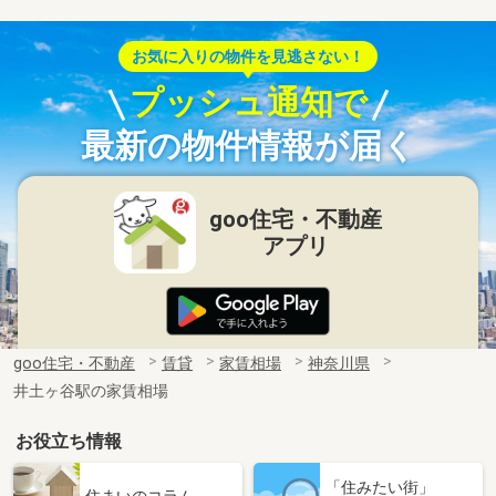
お気に入りの物件を見逃さない！
プッシュ通知で
最新の物件情報が届く
goo住宅・不動産
アプリ
goo住宅・不動産
賃貸
家賃相場
神奈川県
井土ヶ谷駅の家賃相場
お役立ち情報
「住みたい街」