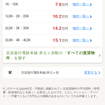
7.6
1K・1DK
物件一覧へ
万円
10.2
1LDK・2K・2DK
物件一覧へ
万円
14.2
2LDK・3K・3DK
物件一覧へ
万円
15.1
3LDK・4K・4LDK
物件一覧へ
万円
京浜急行電鉄本線 井土ヶ谷駅の「
すべての賃貸物
件
」を探す
駅
変更する
京浜急行電鉄本線/井土ヶ谷
※このデータはgoo住宅・不動産に掲載されている賃貸物件の平均賃料（管理
費・駐車場代などを除く）を算出したものです。ただしマンション・アパー
ト・一戸建てともに10戸以上の掲載があるものについてのみ対象とします。