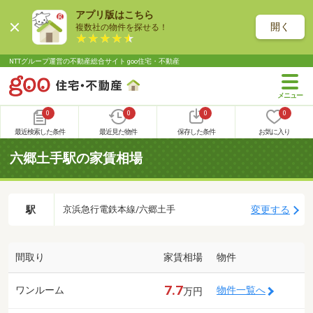
アプリ版はこちら
開く
複数社の物件を探せる！
NTTグループ運営の不動産総合サイト goo住宅・不動産
0
0
0
0
最近検索した条件
最近見た物件
保存した条件
お気に入り
六郷土手駅の家賃相場
駅
変更する
京浜急行電鉄本線/六郷土手
間取り
家賃相場
物件
7.7
ワンルーム
物件一覧へ
万円