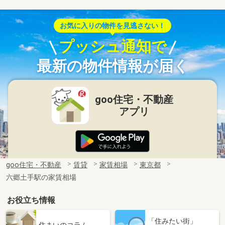
お気に入りの物件を見逃さない！
プッシュ通知で
最新の物件情報が届く
goo住宅・不動産
アプリ
goo住宅・不動産
賃貸
家賃相場
東京都
六郷土手駅の家賃相場
お役立ち情報
「住みたい街」