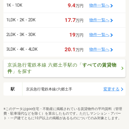
9.4
1K・1DK
物件一覧へ
万円
17.7
1LDK・2K・2DK
物件一覧へ
万円
19
2LDK・3K・3DK
物件一覧へ
万円
20.1
3LDK・4K・4LDK
物件一覧へ
万円
京浜急行電鉄本線 六郷土手駅の「
すべての賃貸物
件
」を探す
駅
変更する
京浜急行電鉄本線/六郷土手
※このデータはgoo住宅・不動産に掲載されている賃貸物件の平均賃料（管理
費・駐車場代などを除く）を算出したものです。ただしマンション・アパー
ト・一戸建てともに10戸以上の掲載があるものについてのみ対象とします。