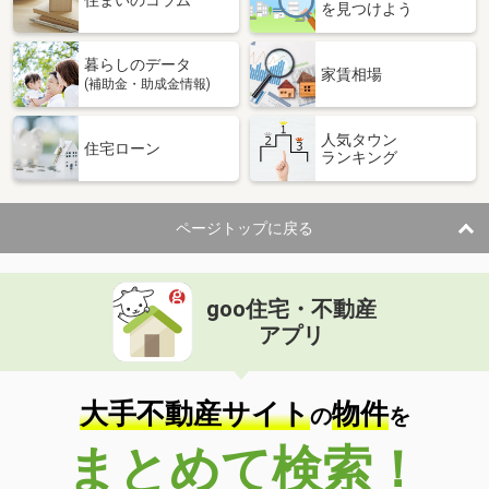
住まいのコラム
を見つけよう
暮らしのデータ
家賃相場
(補助金・助成金情報)
人気タウン
住宅ローン
ランキング
ページトップに戻る
goo住宅・不動産
アプリ
大手不動産サイト
物件
の
を
まとめて検索！