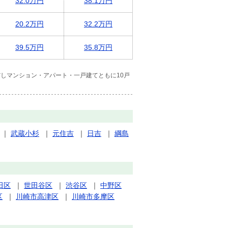
32.0万円
38.1万円
20.2万円
32.2万円
39.5万円
35.8万円
しマンション・アパート・一戸建てともに10戸
｜
武蔵小杉
｜
元住吉
｜
日吉
｜
綱島
田区
｜
世田谷区
｜
渋谷区
｜
中野区
区
｜
川崎市高津区
｜
川崎市多摩区