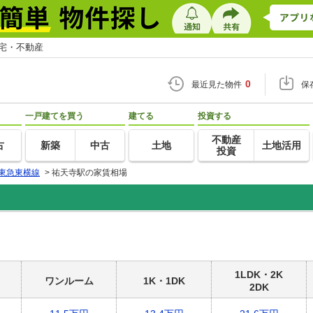
住宅・不動産
0
最近見た物件
保
一戸建てを買う
建てる
投資する
不動産
古
新築
中古
土地
土地活用
投資
東急東横線
>
祐天寺駅の家賃相場
1LDK・2K
ワンルーム
1K・1DK
2DK