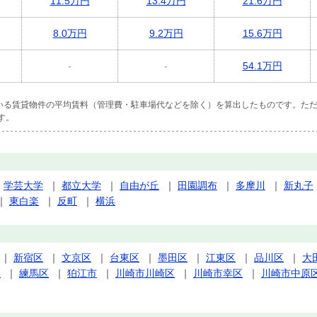
11.5万円
13.4万円
21.6万円
8.0万円
9.2万円
15.6万円
-
-
54.1万円
ている賃貸物件の平均賃料（管理費・駐車場代などを除く）を算出したものです。ただ
す。
｜
学芸大学
｜
都立大学
｜
自由が丘
｜
田園調布
｜
多摩川
｜
新丸子
｜
東白楽
｜
反町
｜
横浜
｜
新宿区
｜
文京区
｜
台東区
｜
墨田区
｜
江東区
｜
品川区
｜
大
区
｜
練馬区
｜
狛江市
｜
川崎市川崎区
｜
川崎市幸区
｜
川崎市中原