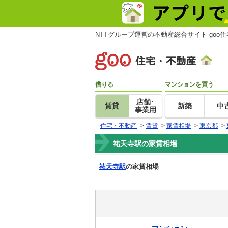
NTTグループ運営の不動産総合サイト goo
借りる
マンションを買う
店舗･
賃貸
新築
中
事業用
住宅・不動産
>
賃貸
>
家賃相場
>
東京都
>
祐天寺駅の家賃相場
祐天寺駅
の家賃相場