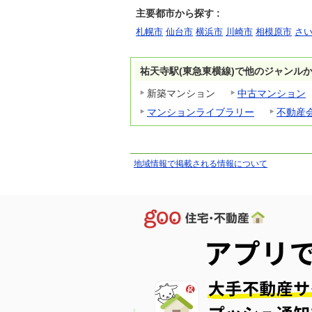
主要都市から探す :
札幌市
仙台市
横浜市
川崎市
相模原市
さ
祐天寺駅(東急東横線)で他のジャンル
新築マンション
中古マンション
マンションライブラリー
不動産
地域情報で掲載される情報について