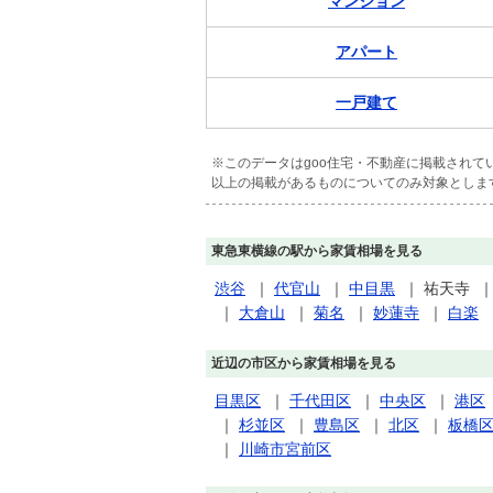
マンション
アパート
一戸建て
※このデータはgoo住宅・不動産に掲載され
以上の掲載があるものについてのみ対象としま
東急東横線の駅から家賃相場を見る
渋谷
｜
代官山
｜
中目黒
｜
祐天寺
｜
大倉山
｜
菊名
｜
妙蓮寺
｜
白楽
近辺の市区から家賃相場を見る
目黒区
｜
千代田区
｜
中央区
｜
港区
｜
杉並区
｜
豊島区
｜
北区
｜
板橋
｜
川崎市宮前区