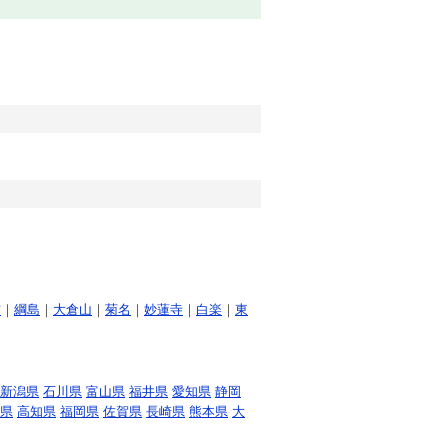
吉
｜
綱島
｜
大倉山
｜
菊名
｜
妙蓮寺
｜
白楽
｜
東
新潟県
石川県
富山県
福井県
愛知県
静岡
県
高知県
福岡県
佐賀県
長崎県
熊本県
大