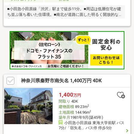
■小田急小田原線「渋沢」駅まで徒歩11分。■周辺は低層住宅が建
ち並ぶ落ち着いた住環境。■南北が道路に面した明るく開放的な
立地。■敷地面積約115.40坪、建物面積約74.45坪。■広々としたお
庭が設けられています。■各和室・洋室は6帖以上の広さが確保さ
れています。■1階に防音仕様のオーディオルームあり。■豊富な
収納スペース付きで、スッキリとした暮らしが可能。■トイレは
各階に備わっています。■ビルトインガレージ1台分あり(車種によ
る)。◆周辺環境◆・マックスバリュ秦野渋沢店まで徒歩22分・
ファミリーマート渋沢南店まで徒歩10分・秦野市立渋沢小学校ま
で徒歩10分
神奈川県秦野市南矢名 1,400万円 4DK
1,400
万円
間取り
4DK
2
建物面積
89.23m
2
土地面積
144.96m
築年月
1981年9月(築45年)
小田急小田原線 東海大学前駅 バス
7分/「宿矢名」バス停 停歩5分