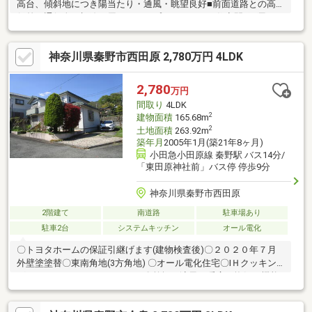
高台、傾斜地につき陽当たり・通風・眺望良好■前面道路との高
低差で通行人の視線が届きづらいプライベートな住空間■雨風か
らお車を守るシャッター付地下車庫1台分（※大きさ制限有）■緑
と調和した閑静な住宅地に立地■陽当たりの良いお庭付き■柔らか
神奈川県秦野市西田原 2,780万円 4LDK
な陽射しが届く趣のある広縁■徒歩圏内に保育園、小学校、スー
パー、ドラッグストア等有り【LIFE INFORMATION】■東小学校
約1500m徒歩19分 ■東中学校 約1660m徒歩21分
2,780
万円
間取り
4LDK
2
建物面積
165.68m
2
土地面積
263.92m
築年月
2005年1月(築21年8ヶ月)
小田急小田原線 秦野駅 バス14分/
「東田原神社前」バス停 停歩9分
神奈川県秦野市西田原
2階建て
南道路
駐車場あり
駐車2台
システムキッチン
オール電化
〇トヨタホームの保証引継げます(建物検査後)〇２０２０年７月
外壁塗塗替〇東南角地(3方角地) 〇オール電化住宅〇ⅠＨクッキン
グヒーター、システムキッチン〇乾燥、涼風、暖房、換気、機能
付、システムバス〇リビング上部が吹抜、解放感のある空間〇陽
だまりのある2階のホール〇2階洋室は2部屋に分割可能です〇2階