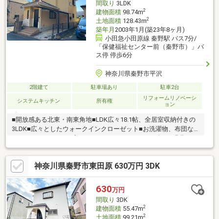
間取り
3LDK
2
建物面積
98.74m
2
土地面積
128.43m
築年月
2003年1月(築23年8ヶ月)
小田急小田原線 秦野駅 バス7分/
「保健福祉センター前（秦野市）」バ
ス停 停歩6分
神奈川県秦野市平沢
2階建て
駐車場あり
駐車2台
リフォームリノベーシ
システムキッチン
所有権
ョン
■開放感ある北東・南東角地■LDK広々18.1帖、全居室収納付きの
3LDK■広々としたウォークインクローゼット■お洗濯物、布団な
どがたくさん干せるL字バルコニー■カースペース2台可■緑豊かで
閑静な住宅地■家族とコミュニケーションが取りやすい対面キッ
チン【リフォーム内容】～2026年5月末完了予定～■外壁屋根塗
神奈川県秦野市東田原 630万円 3DK
装 ■庭木剪定 ■駐車場＋ポーチ高圧浄水 ■全室クロス張替え■
キッチン交換 ■ユニットバス交換 ■洗面台交換 ■トイレ交
換 ■照明交換■フローリング上張り ■建具交換 ■クッションフ
630
万円
ロア張替え ■玄関鍵交換■ハウスクリーニング ■間取り変更
間取り
3DK
2
建物面積
55.47m
2
土地面積
99.21m