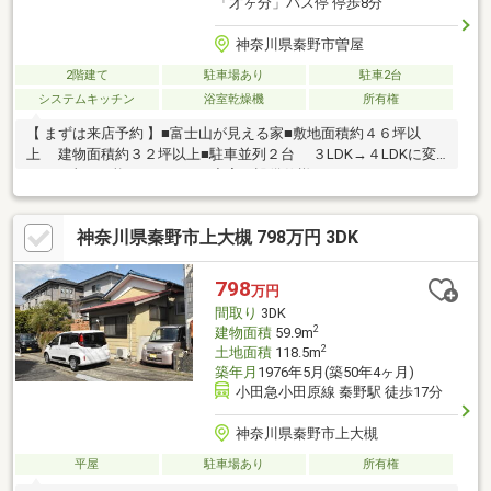
「才ヶ分」バス停 停歩8分
神奈川県秦野市曽屋
2階建て
駐車場あり
駐車2台
システムキッチン
浴室乾燥機
所有権
【 まずは来店予約 】■富士山が見える家■敷地面積約４６坪以
上 建物面積約３２坪以上■駐車並列２台 ３LDK→４LDKに変
更する事も可能＊ー＊ー＊ 充実の設備仕様 ＊ー＊ー＊・シス
テムキッチン・浴室乾燥機・シャワートイレ・ペアガラス・２４
時間換気システム・ＴＶモニターインターホン・床下収納現地見
神奈川県秦野市上大槻 798万円 3DK
学はお気軽にご連絡ください。駅・ご自宅等まで送迎サービス有
り！スマイルホームはＬＩＮＥで質問・予約可能！【各ご家庭に
合わせた住宅ローンをご提案します】詳しくはHPへ＊―＊―＊―＊
798
万円
―＊―＊―＊―＊―＊
間取り
3DK
2
建物面積
59.9m
2
土地面積
118.5m
築年月
1976年5月(築50年4ヶ月)
小田急小田原線 秦野駅 徒歩17分
神奈川県秦野市上大槻
平屋
駐車場あり
所有権