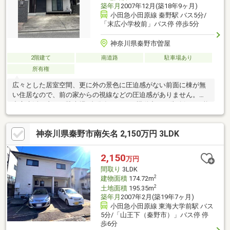
築年月
2007年12月(築18年9ヶ月)
小田急小田原線 秦野駅 バス5分/
「末広小学校前」バス停 停歩5分
神奈川県秦野市曽屋
2階建て
南道路
駐車場あり
所有権
広々とした居室空間、更に外の景色に圧迫感がない前面に棟が無
い住居なので、前の家からの視線などの圧迫感がありません。車
中心生活を支える駐車場2台分有だから、機動力の２倍確保が可能
です。その上閑静な住宅街立地の物件だから、オンオフのメリハ
リがつきます。更にプロパンガスの災害時の比較的早い復旧は安
神奈川県秦野市南矢名 2,150万円 3LDK
心材料です。住友林業の建物です。
2,150
万円
間取り
3LDK
2
建物面積
174.72m
2
土地面積
195.35m
築年月
2007年2月(築19年7ヶ月)
小田急小田原線 東海大学前駅 バス
5分/「山王下（秦野市）」バス停 停
歩6分