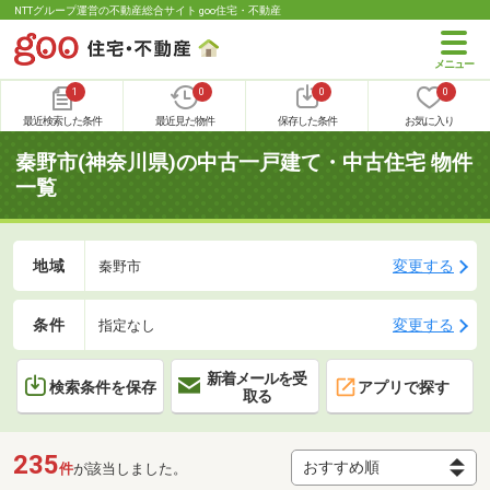
NTTグループ運営の不動産総合サイト goo住宅・不動産
1
0
0
0
最近検索した条件
最近見た物件
保存した条件
お気に入り
秦野市(神奈川県)の中古一戸建て・中古住宅 物件
一覧
地域
変更する
秦野市
条件
変更する
指定なし
新着メールを受
検索条件を保存
アプリで探す
取る
235
件
が該当しました。