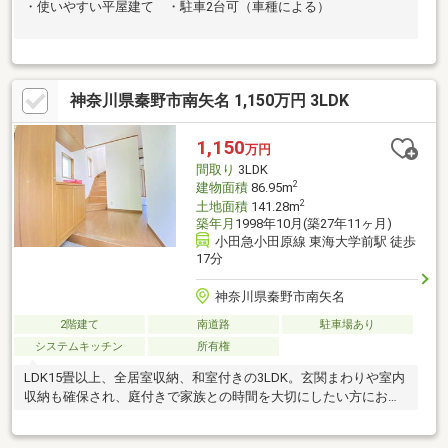
・使いやすい平屋建て ・駐車2台可（車種による）
神奈川県秦野市南矢名 1,150万円 3LDK
1,150
万円
間取り
3LDK
2
建物面積
86.95m
2
土地面積
141.28m
築年月
1998年10月(築27年11ヶ月)
小田急小田原線 東海大学前駅 徒歩
17分
神奈川県秦野市南矢名
2階建て
南道路
駐車場あり
システムキッチン
所有権
LDK15畳以上、全居室収納、和室付きの3LDK。玄関まわりや室内
収納も確保され、庭付きで家族との時間を大切にしたい方におす
すめです。