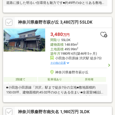
道路に接した明るい住環境も魅力です■約49坪のゆとりある敷地
につき、お庭スペースや家庭菜園も検討可能■ワンフロアで生活
動線が完結する、暮らしやすい住まいです
神奈川県秦野市萩が丘 3,480万円 5SLDK
3,480
万円
間取り
5SLDK
2
建物面積
148.85m
2
土地面積
495.99m
築年月
1980年4月(築46年5ヶ月)
小田急小田原線 渋沢駅 徒歩7分
その他の交通
神奈川県秦野市萩が丘
2階建て
駐車場あり
所有権
■小田急小田原線「渋沢」駅まで徒歩7分の立地■敷地面積約
150.03坪、建物面積約45.02坪のゆとりある住まい■全居室6帖以上
の広さが確保されています■多目的に活用できる続き和室あり■約
3.0帖の納戸が2箇所備わっています■陽光が注ぐ南向きデッキ・広
縁付き■トイレは1階と2階に備わっています■建材やデザインを活
神奈川県秦野市南矢名 1,980万円 3LDK
かして、自分好みの住まいにリノベーションすることも可能です