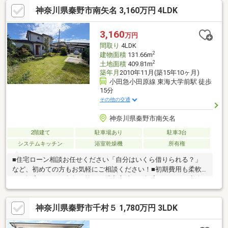
神奈川県秦野市南矢名 3,160万円 4LDK
3,160
万円
間取り
4LDK
2
建物面積
131.66m
2
土地面積
409.81m
築年月
2010年11月(築15年10ヶ月)
小田急小田原線 東海大学前駅 徒歩
15分
その他の交通
神奈川県秦野市南矢名
2階建て
駐車場あり
駐車3台
システムキッチン
浴室乾燥機
所有権
■住宅ローン相談お任せください「自分はいくら借りられる？」
など、初めての方もお気軽にご相談ください！■初期費用も柔軟
にご提案なるべく負担を抑えた購入方法をご提案します。■未公
開物件のご紹介可能ネット掲載前の物件情報もご紹介できます！
■住み替え・売却相談も対応「売ってから買う」「先に買いた
神奈川県秦野市千村５ 1,780万円 3LDK
い」どちらもご相談可能です。■ローンに不安がある方もご相談
ください勤続年数・お車ローン・他のお借入れがある方もまずは
ご相談ください。■ご見学予約受付中平日夜・お仕事終わりのご