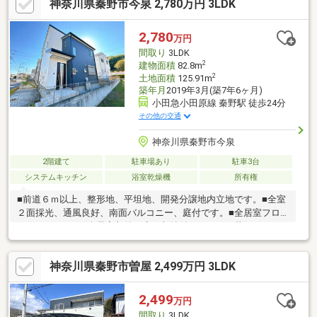
神奈川県秦野市今泉 2,780万円 3LDK
にも洗面台 〇1，2階シャッターあり〇2カ所のウォークインクロ
ゼット〇カースペース２台可（車種による）〇土地約79.8坪、建
物約50坪秦野市立東小学校まで約1.8KM徒歩25分秦野市立東中学
2,780
万円
校まで約2.2KM徒歩28分マックスバリュ秦野東田原店まで約1.5Ｋ
間取り
3LDK
Ｍ車4分
2
建物面積
82.8m
2
土地面積
125.91m
築年月
2019年3月(築7年6ヶ月)
小田急小田原線 秦野駅 徒歩24分
その他の交通
神奈川県秦野市今泉
2階建て
駐車場あり
駐車3台
システムキッチン
浴室乾燥機
所有権
■前道６ｍ以上、整形地、平坦地、開発分譲地内立地です。■全室
２面採光、通風良好、南面バルコニー、庭付です。■全居室フロ
ーリングです。■全居室収納、床下収納付でスッキリ暮らせま
す。■対面式キッチン、オープンキッチンで使いやすいです。■Ｉ
Ｈクッキングヒーター、食器洗乾燥機付で便利です。■浴室乾燥
神奈川県秦野市曽屋 2,499万円 3LDK
機、浴室に窓、浴室暖房付でバスタイムを快適に過ごせます。■
駐車３台可で安心快適なカーライフ。■ＴＶモニタ付インターホ
ン、ダブルロックドアで安心です。LDK15畳以上。■ユニバーサル
2,499
万円
デザインです。■即入居可。資金計画、住宅ローン等についても
間取り
3LDK