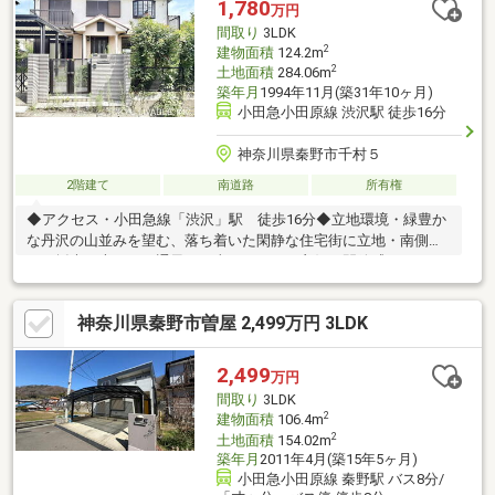
1,780
万円
案内も対応しております！■ネット公開物件、ほぼ全てご紹介可
間取り
3LDK
能弊社以外掲載物件も同日にまとめてご紹介可
2
建物面積
124.2m
2
土地面積
284.06m
築年月
1994年11月(築31年10ヶ月)
小田急小田原線 渋沢駅 徒歩16分
神奈川県秦野市千村５
2階建て
南道路
所有権
◆アクセス・小田急線「渋沢」駅 徒歩16分◆立地環境・緑豊か
な丹沢の山並みを望む、落ち着いた閑静な住宅街に立地・南側か
らの採光に恵まれ、通風・日当たりともに良好な開放感あふれる
住環境◆お住まいの特徴・南側からの心地よい光が差し込む、開
放感のあるリビングダイニング・和室は、LDKを通らず廊下から
神奈川県秦野市曽屋 2,499万円 3LDK
直接出入りできる独立配置・作業効率が高い、勝手口を備えたキ
ッチン・2階主寝室の奥には、プライベート感を高める専用書斎を
設置・各居室の大型クローゼットや押入に加え、1階・2階のホー
2,499
万円
ルや階段下など、家の随所に、毎日の暮らしを整える豊富な収納
間取り
3LDK
スペースを確保
2
建物面積
106.4m
2
土地面積
154.02m
築年月
2011年4月(築15年5ヶ月)
小田急小田原線 秦野駅 バス8分/