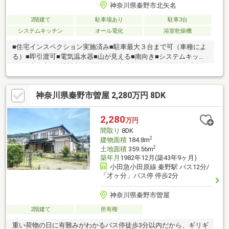
神奈川県秦野市北矢名
2階建て
駐車場あり
駐車3台
システムキッチン
オール電化
浴室乾燥機
■住宅インスペクション実施済み■駐車最大３台まで可（車種によ
る）■即引渡可■電気温水器■山が見える■南向き■システムキッチ
ン■陽当り良好■眺望良好■閑静な住宅地■シャワー付洗面化粧台■
対面式キッチン■トイレ２ヶ所■南面バルコニー■温水洗浄便座■浴
室に窓■ＴＶモニタ付インターホン■緑豊かな住宅地■眺望良好■ウ
神奈川県秦野市曽屋 2,280万円 8DK
ォークインクローゼット■高台に立地■周辺交通量少なめ■オール
電化■トップライト■カーポート付■LDKにロフト付■4ＬＤＫ
2,280
万円
間取り
8DK
2
建物面積
184.8m
2
土地面積
359.56m
築年月
1982年12月(築43年9ヶ月)
小田急小田原線 秦野駅 バス12分/
「才ヶ分」バス停 停歩2分
神奈川県秦野市曽屋
2階建て
所有権
重い荷物の日に有難みがわかるバス停徒歩3分以内だから、ギリギ