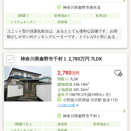
神奈川県秦野市南矢名
2階建て
駐車場あり
駐車2台
システムキッチン
所有権
ユニット型の洗面化粧台は、あるととても便利な設備です。お掃
除がしやすいIHクッキングヒーターです。トイレが2ヶ所にあるの
で複数人でも快適に暮らせます。今回紹介するのは、建物面積が
174.72平米。この物件は広々としたシステムキッチンなので、普
段の料理も楽しくなるでしょう。2台駐車可能です。魅力が満載の
神奈川県秦野市千村１ 2,780万円 7LDK
素敵な3LDK物件の情報をご用意しています。
2,780
万円
間取り
7LDK
2
建物面積
246.14m
2
土地面積
381.52m
築年月
1987年3月(築39年6ヶ月)
小田急小田原線 渋沢駅 徒歩11分
その他の交通
神奈川県秦野市千村１
3階建て以上
南道路
駐車場あり
システムキッチン
所有権