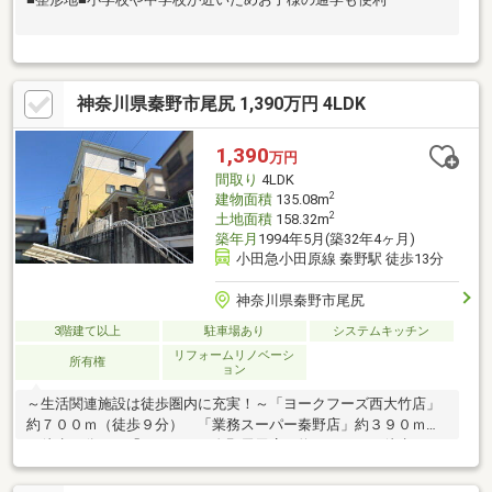
神奈川県秦野市尾尻 1,390万円 4LDK
1,390
万円
間取り
4LDK
2
建物面積
135.08m
2
土地面積
158.32m
築年月
1994年5月(築32年4ヶ月)
小田急小田原線 秦野駅 徒歩13分
神奈川県秦野市尾尻
3階建て以上
駐車場あり
システムキッチン
リフォームリノベーシ
所有権
ョン
～生活関連施設は徒歩圏内に充実！～「ヨークフーズ西大竹店」
約７００ｍ（徒歩９分） 「業務スーパー秦野店」約３９０ｍ
（徒歩５分） 「ウェルシア秦野尾尻店」約３５０ｍ（徒歩５
分） 「ローソン秦野西大竹店」約５１０ｍ（徒歩７分） 「秦
野赤十字病院」約７７０ｍ（徒歩１０分） 「いまいずみほたる