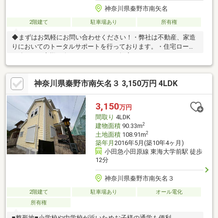
神奈川県秦野市南矢名
2階建て
駐車場あり
所有権
◆まずはお気軽にお問い合わせください！・弊社は不動産、家造
りにおいてのトータルサポートを行っております。・住宅ローン
に強く、お客様一人ひとりにあったご提案をさせていただきま
す。・スタッフ一同、誠心誠意ご対応させていただきます！◆経
験知識が豊富なスタッフが在籍！迅速な対応を心掛けておりま
神奈川県秦野市南矢名３ 3,150万円 4LDK
す。・お問合せを受けてから即日ご対応をさせていただきま
す。・その他物件情報も多数ございます！お気軽にお問い合わせ
ください。
3,150
万円
間取り
4LDK
2
建物面積
90.33m
2
土地面積
108.91m
築年月
2016年5月(築10年4ヶ月)
小田急小田原線 東海大学前駅 徒歩
12分
神奈川県秦野市南矢名３
2階建て
駐車場あり
オール電化
所有権
■整形地■小学校や中学校が近いためお子様の通学も便利