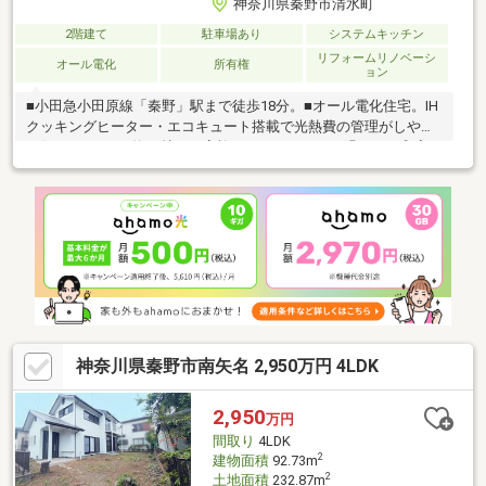
神奈川県秦野市清水町
2階建て
駐車場あり
システムキッチン
リフォームリノベーシ
オール電化
所有権
ョン
■小田急小田原線「秦野」駅まで徒歩18分。■オール電化住宅。IH
クッキングヒーター・エコキュート搭載で光熱費の管理がしやす
い住まい。■LDK約15帖。ご家族がリラックスして過ごせる和室が
隣接しています。■洗面室はLDK・ホールの2WAYアクセスで家事
動線スムーズ。■各洋室と和室、ホールに収納スペースがありま
す。◆リフォーム内容◆【水廻り】システムキッチン・ユニット
バス・洗面台・トイレ・エコキュート交換【内装】全室クロス貼
替・クッションフロア施工・畳表替・木部塗装 他【外装】外壁・
屋根塗装◆周辺環境◆・秦野市立みどりこども園：徒歩6分・ヨ
ークフーズ秦野緑町店：徒歩9分
神奈川県秦野市南矢名 2,950万円 4LDK
2,950
万円
間取り
4LDK
2
建物面積
92.73m
2
土地面積
232.87m