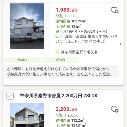
■北側幅員約4.5mの道路に面しています■駐車スペース1台分あり
(車種による)◆周辺環境◆・セブンイレブン秦野渋沢店まで徒歩4
1,980
万円
分・小田急百貨店渋沢店まで徒歩5分・秦野市立渋沢小学校まで徒
間取り
3LDK
歩9分
2
建物面積
102.26m
2
土地面積
135m
築年月
1994年7月(築32年2ヶ月)
小田急小田原線 東海大学前駅 バス
3分/「山王下」バス停 停歩5分
神奈川県秦野市南矢名
2階建て
所有権
どの部屋にも収納が備え付けられている全居室収納完備だから、
収納家具の買い足しが少なくて済みます。また広々とした居室空
間で、その上湯船にゆったり浸かりながら疲れを癒やせる広さ１
坪の浴室。駐車場２台分有だから、機動力の２倍確保が可能で
す。ご案内いたしますのでお気軽にご連絡ください。
神奈川県秦野市曽屋 2,200万円 2SLDK
2,200
万円
間取り
2SLDK
2
建物面積
112.2m
2
土地面積
134.01m