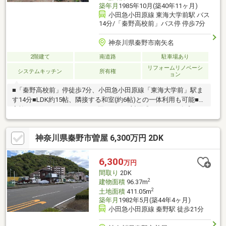
築年月
1985年10月(築40年11ヶ月)
小田急小田原線 東海大学前駅 バス
14分/「秦野高校前」バス停 停歩7分
神奈川県秦野市南矢名
2階建て
南道路
駐車場あり
リフォームリノベーシ
システムキッチン
所有権
ョン
■「秦野高校前」停徒歩7分、小田急小田原線「東海大学前」駅ま
す14分■LDK約15帖、隣接する和室(約6帖)との一体利用も可能■ご
家族とコミュニケーションが図りやすい対面式キッチン■各和
室・洋室に収納が備わっています■洗濯物や布団干しに便利な南
向きバルコニー■家庭菜園やガーデニングなどが楽しめるお庭付
神奈川県秦野市曽屋 6,300万円 2DK
き■駐車スペース1台分あり(車種による)■南側幅員約4.5mの道路
に面しています■旧分譲地内の閑静な住宅地◆リフォーム内容
◆・外装、内装一式◆周辺環境◆・とりいまつ公園まで徒歩2
6,300
万円
分・クリエイトエス・ディー秦野高校前店まで徒歩7分・秦野市立
間取り
2DK
広畑小学校まで徒歩12分
2
建物面積
96.37m
2
土地面積
411.05m
築年月
1982年5月(築44年4ヶ月)
小田急小田原線 秦野駅 徒歩21分