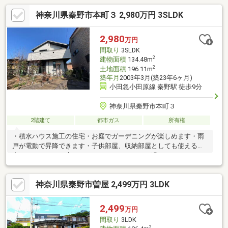
神奈川県秦野市本町３ 2,980万円 3SLDK
2,980
万円
間取り
3SLDK
2
建物面積
134.48m
2
土地面積
196.11m
築年月
2003年3月(築23年6ヶ月)
小田急小田原線 秦野駅 徒歩9分
神奈川県秦野市本町３
2階建て
都市ガス
所有権
・積水ハウス施工の住宅・お庭でガーデニングが楽しめます・雨
戸が電動で昇降できます・子供部屋、収納部屋としても使える充
実した３ＬＤＫ・広々としたＬＤＫでゆったり過ごせる・スーパ
ー等が近く便利な環境
神奈川県秦野市曽屋 2,499万円 3LDK
2,499
万円
間取り
3LDK
2