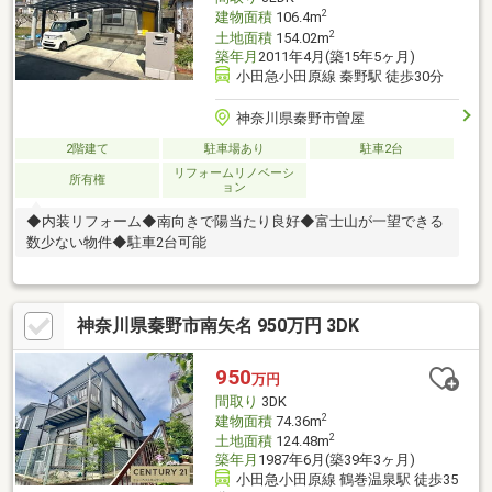
お気軽にご相談ください。
2
建物面積
106.4m
2
土地面積
154.02m
築年月
2011年4月(築15年5ヶ月)
小田急小田原線 秦野駅 徒歩30分
神奈川県秦野市曽屋
2階建て
駐車場あり
駐車2台
リフォームリノベーシ
所有権
ョン
◆内装リフォーム◆南向きで陽当たり良好◆富士山が一望できる
数少ない物件◆駐車2台可能
神奈川県秦野市南矢名 950万円 3DK
950
万円
間取り
3DK
2
建物面積
74.36m
2
土地面積
124.48m
築年月
1987年6月(築39年3ヶ月)
小田急小田原線 鶴巻温泉駅 徒歩35