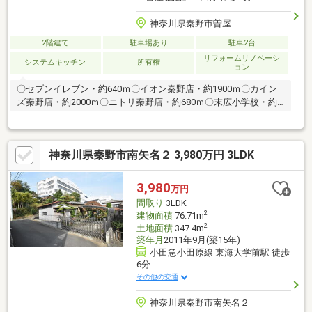
神奈川県秦野市曽屋
2階建て
駐車場あり
駐車2台
リフォームリノベーシ
システムキッチン
所有権
ョン
〇セブンイレブン・約640ｍ〇イオン秦野店・約1900ｍ〇カイン
ズ秦野店・約2000ｍ〇ニトリ秦野店・約680ｍ〇末広小学校・約
1600ｍ〇本町中学校・約3300ｍ
神奈川県秦野市南矢名２ 3,980万円 3LDK
3,980
万円
間取り
3LDK
2
建物面積
76.71m
2
土地面積
347.4m
築年月
2011年9月(築15年)
小田急小田原線 東海大学前駅 徒歩
6分
その他の交通
神奈川県秦野市南矢名２