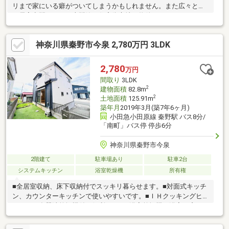
リまで家にいる癖がついてしまうかもしれません。また広々とし
た居室空間で、その上閑静な住宅街立地の物件だから、オンオフ
のメリハリがつきます。ちなみに憩える庭付です。小さな鉢植え
だけでなく植栽や家庭菜園などの選択肢も広がります。家族とい
神奈川県秦野市今泉 2,780万円 3LDK
うコミュニティを支える7LDK。是非見学にお越しください。
2,780
万円
間取り
3LDK
2
建物面積
82.8m
2
土地面積
125.91m
築年月
2019年3月(築7年6ヶ月)
小田急小田原線 秦野駅 バス8分/
「南町」バス停 停歩6分
神奈川県秦野市今泉
2階建て
駐車場あり
駐車2台
システムキッチン
浴室乾燥機
所有権
■全居室収納、床下収納付でスッキリ暮らせます。■対面式キッチ
ン、カウンターキッチンで使いやすいです。■ＩＨクッキングヒ
ーター、食器洗乾燥機付で便利です。■浴室乾燥機、浴室に窓、
浴室暖房付でバスタイムを快適に過ごせます。■駐車２台可で安
心快適なカーライフ。■ＴＶモニタ付インターホン、ダブルロッ