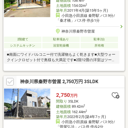
建物面積
106.4m
2
土地面積
154.02m
築年月
2011年4月(築15年5ヶ月)
小田急小田原線 秦野駅 バス9分/
「秦才橋」バス停 停歩1分
神奈川県秦野市曽屋
2階建て
駐車場あり
駐車2台
システムキッチン
浴室乾燥機
所有権
■南面にワイドバルコニー付で洗濯物もよく乾きます■大型ウォー
クインクロゼット付で奥様も大満足です■2階12畳の洋室はツード
アワンルームなので仕切れば1部屋増やせます
神奈川県秦野市曽屋 2,750万円 3SLDK
2,750
万円
間取り
3SLDK
2
建物面積
89.42m
2
土地面積
162.44m
築年月
2022年2月(築4年7ヶ月)
小田急小田原線 秦野駅 バス9分/
「曽屋弘法」バス停 停歩2分