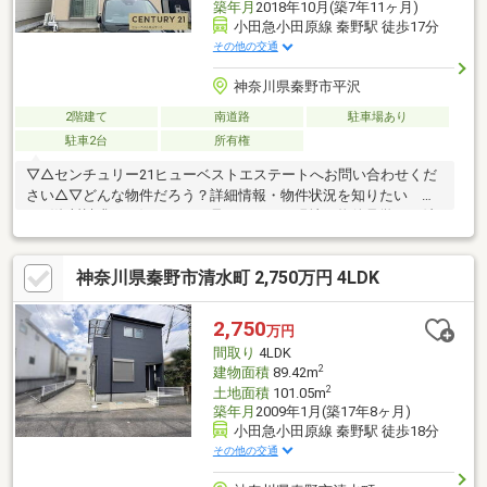
築年月
2018年10月(築7年11ヶ月)
小田急小田原線 秦野駅 徒歩17分
その他の交通
神奈川県秦野市平沢
2階建て
南道路
駐車場あり
駐車2台
所有権
▽△センチュリー21ヒューベストエステートへお問い合わせくだ
さい△▽どんな物件だろう？詳細情報・物件状況を知りたい
→〈資料請求する〉ちょっと見てみたい！現地・物件見学をご希
望 →〈見学予約する〉お電話でのお問い合わせも大歓迎です！
◆物件探し・住宅ローンのお悩みはありませんか？「どうやって
神奈川県秦野市清水町 2,750万円 4LDK
物件を探したらいいのか分からない…」「住宅ローンが不安…」お
客様の理想の住まいを“一緒に”お探しします！住まい探しのご不
安なことは、ぜひ当社までご相談ください！◆小田原店：小田原
2,750
万円
市成田170-1、平塚店：平塚市四之宮2-9-25
間取り
4LDK
2
建物面積
89.42m
2
土地面積
101.05m
築年月
2009年1月(築17年8ヶ月)
小田急小田原線 秦野駅 徒歩18分
その他の交通