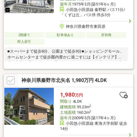
築年月
1975年3月(築51年6ヶ月)
小田急小田原線 秦野駅 バス11分/
「くずは丘」バス停 停歩3分
神奈川県秦野市東田原
2階建て
駐車場あり
所有権
即入居可
■スーパーまで徒歩8分、公園まで徒歩9分■ショッピングモール、
ホームセンターまで徒歩圏内豊かに過ごすには【インテリア】家
具や家電と【エクステリア】カーポートや楽しめる庭、この充実
度で変わってきます。これらを一括で購入でき、その代金を住宅
ローンに組み込むことが可能なサービス、それがやどかリッチで
神奈川県秦野市北矢名 1,980万円 4LDK
す。※東京MXテレビ「カンニング竹山のイチバン研究所」２０２
３年７月１日放送
1,980
万円
間取り
4LDK
2
建物面積
95.23m
2
土地面積
160.2m
築年月
2009年5月(築17年4ヶ月)
小田急小田原線 東海大学前駅 徒歩
14分