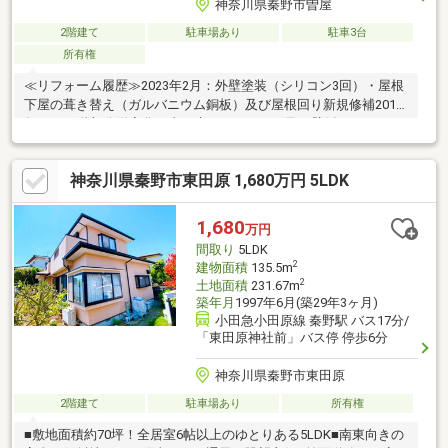
神奈川県秦野市曽屋
2階建て
駐車場あり
駐車3台
所有権
≪リフォーム履歴≫2023年2月：外壁塗装（シリコン3回）・屋根
下屋の葺き替え（ガルバニウム銅板）及び屋根回り新規修補2016
年4月：2階部分洋室化工事（床フローリング及び壁紙）≪ライフ
インフォメーション≫ローソンスリーエフ秦野曽屋店…約200mロ
ピア秦野店…約260mイオン秦野店…約1200mクリエイトSD秦野大
神奈川県秦野市東田原 1,680万円 5LDK
秦町店…約1100m東名秦野IC…約2200m
1,680
万円
間取り
5LDK
2
建物面積
135.5m
2
土地面積
231.67m
築年月
1997年6月(築29年3ヶ月)
小田急小田原線 秦野駅 バス17分/
「東田原神社前」バス停 停歩6分
神奈川県秦野市東田原
2階建て
駐車場あり
所有権
■敷地面積約70坪！全居室6帖以上のゆとりある5LDK■南東向きの