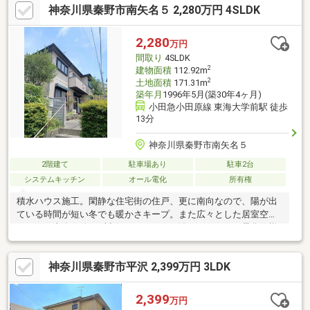
神奈川県秦野市南矢名５ 2,280万円 4SLDK
公園」約３６０ｍ（徒歩５分）
2,280
万円
間取り
4SLDK
2
建物面積
112.92m
2
土地面積
171.31m
築年月
1996年5月(築30年4ヶ月)
小田急小田原線 東海大学前駅 徒歩
13分
神奈川県秦野市南矢名５
2階建て
駐車場あり
駐車2台
システムキッチン
オール電化
所有権
積水ハウス施工。閑静な住宅街の住戸、更に南向なので、陽が出
ている時間が短い冬でも暖かさキープ。また広々とした居室空間
で、その上炎を使わず空気やキッチンを汚さないオール電化仕様
は、スマートでらくちんなライフスタイルが魅力。ちなみに食後
お皿を下げるのもスムーズなカウンターキッチンです。家族とい
神奈川県秦野市平沢 2,399万円 3LDK
うコミュニティを支える４ＬＤＫ。是非見学にお越しください。
2,399
万円