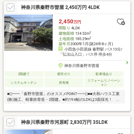
神奈川県秦野市曽屋 2,450万円 4LDK
2,450
万円
間取り
4LDK
2
建物面積
134.52m
2
土地面積
185.29m
築年月
2000年1月(築26年8ヶ月)
小田急小田原線 秦野駅 バス13分/
「弘法山入口」バス停 停歩4分
神奈川県秦野市曽屋
2階建て
都市ガス
駐車場あり
リフォームリノベーシ
システムキッチン
所有権
ョン
■□━━「秦野市曽屋」のオススメPOINT━━□■■大和ハウス工業
(株)施工、軽量鉄骨造・2階建。■約19.6帖のLDKは3面採光！ 隣
接する和室を続き間として使う事も可能です。■洗面室はキッチ
ンに隣接、家事動線良好◎■室内各所に収納があるため、住空間
をスッキリと保てます。■シャッター付き地下車庫に、駐車1台可
神奈川県秦野市河原町 2,830万円 3SLDK
能(車種による)。 車庫としてはもちろん、倉庫としても使えま
す。■前面道路より階段を上り、玄関へ繋がります。 前面道路
からの視線が届きにくく、プライバシーを確保しやすいです。