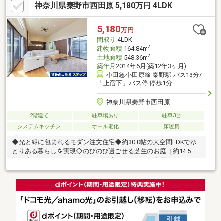
神奈川県秦野市西田原 5,180万円 4LDK
クドアで安心です。LDK15畳以上。■高速インターネット対応して
います。■浴室乾燥機付です。住宅ローン相談会も同時開催中無
理のない住宅ローンの試算やご購入の際にかかる諸費用の概算も
5,180
万円
行っております。しっかりとした資金計画のアドバイスをさせて
間取り
4LDK
頂きますので、お気軽にご相談ください。
2
建物面積
164.84m
2
土地面積
548.36m
築年月
2014年6月(築12年3ヶ月)
小田急小田原線 秦野駅 バス13分/
「上宿下」バス停 停歩1分
神奈川県秦野市西田原
2階建て
駐車場あり
駐車3台
システムキッチン
オール電化
床暖房
◆光と緑に包まれるモダン注文住宅◆約30.0帖の大空間LDKでゆ
とりある暮らしを実現◇のびのび過ごせる芝生のお庭［約14.5
坪］◇ドッグランやガーデニング等、マルチにご利用いただけま
す◆陽光豊かな3つのウッドデッキ付テラス◆9月には秦野たばこ
祭りの花火を鑑賞できます（天候による）◇小田急線『秦野』駅
行きバス停まで徒歩1分◇徒歩8分圏内にコンビニ、スーパー、ド
ラッグストアあり～魅力あふれる物件設備～*オール電化住宅*大
型ジェットバスのあるホテルライクな浴室*4台駐車可のカースペ
ース（車種による）*リビングを足元から暖める床暖房*高効率な