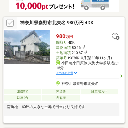
省エネ給湯器「エコキュート」
神奈川県秦野市北矢名 980万円 4DK
980
万円
間取り
4DK
2
建物面積
80.16m
2
土地面積
210.67m
築年月
1987年10月(築38年11ヶ月)
小田急小田原線 東海大学前駅 徒歩
15分
その他の交通
神奈川県秦野市北矢名
2階建て
南道路
駐車場あり
駐車2台
所有権
南角地 60坪の大きな土地で日当たり良好です