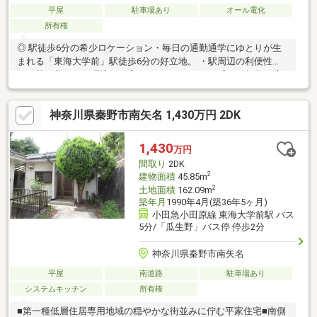
平屋
駐車場あり
オール電化
所有権
◎ 駅徒歩6分の希少ロケーション・毎日の通勤通学にゆとりが生
まれる「東海大学前」駅徒歩6分の好立地。 ・駅周辺の利便性
と、落ち着いた住環境を両立できるエリアです。◎ 100坪超の広
大な敷地 ・周辺でも珍しい347平米のゆとりある敷地。 ・ガーデ
ニングやBBQ、お子様のプール遊びなど、戸建てならではの夢が
神奈川県秦野市南矢名 1,430万円 2DK
広がります。◎ 平成23年築の美邸 ・建物はコンパクトながら機能
的な2LDK。・南向きで日当たりも良く、明るい陽射しが差し込む
リビングで家族団欒の時間を。
1,430
万円
間取り
2DK
2
建物面積
45.85m
2
土地面積
162.09m
築年月
1990年4月(築36年5ヶ月)
小田急小田原線 東海大学前駅 バス
5分/「瓜生野」バス停 停歩2分
神奈川県秦野市南矢名
平屋
南道路
駐車場あり
システムキッチン
所有権
■第一種低層住居専用地域の穏やかな街並みに佇む平家住宅■南側