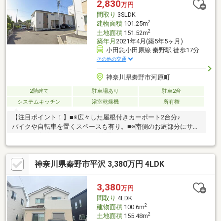
2,830
万円
■2024年2月、外壁塗装済み。■周辺環境・せりざわ緑地まで徒歩3
間取り
3SLDK
分(約240m)
2
建物面積
101.25m
2
土地面積
151.52m
築年月
2021年4月(築5年5ヶ月)
小田急小田原線 秦野駅 徒歩17分
その他の交通
神奈川県秦野市河原町
2階建て
駐車場あり
駐車2台
システムキッチン
浴室乾燥機
所有権
【注目ポイント！】■※広々した屋根付きカーポート2台分♪
バイクや自転車を置くスペースも有り。■※南側のお庭部分にサン
ルームを完備♪ 雨の日も洗濯物が干せます。■※2021年4月に
分譲された綺麗な中古邸宅♪■※分譲地内はとても綺麗で住環境良
好♪■※全室6帖以上の広々した間取りに大型の納戸収納付き♪■※約
神奈川県秦野市平沢 3,380万円 4LDK
21.4帖のLDKには4帖分の畳コーナーを設置♪●※現在賃貸居住中で
すが室内のご内覧が可能です！●※現地案内会／住宅ローン無料相
談会受付中
3,380
万円
間取り
4LDK
2
建物面積
100.6m
2
土地面積
155.48m