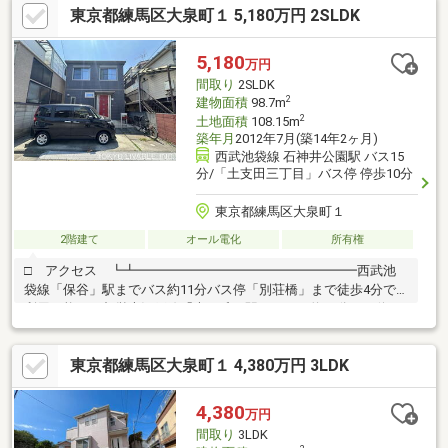
東京都練馬区大泉町１ 5,180万円 2SLDK
5,180
万円
間取り
2SLDK
2
建物面積
98.7m
2
土地面積
108.15m
築年月
2012年7月(築14年2ヶ月)
西武池袋線 石神井公園駅 バス15
分/「土支田三丁目」バス停 停歩10分
東京都練馬区大泉町１
2階建て
オール電化
所有権
□ アクセス ┗┻━━━━━━━━━━━━━━━━━西武池
袋線「保谷」駅までバス約11分バス停「別荘橋」まで徒歩4分で
利用可能です都営大江戸線「光が丘」駅までバス約15分バス停
「別荘橋」まで徒歩4分で利用可能です┏□ 物件概要
┗┻━━━━━━━━━━━━━━━━━土地面積：108.15m2建
東京都練馬区大泉町１ 4,380万円 3LDK
物面積：98.70m2建築年月日：平成24年7月築間取り：3LDK用
途：第1種低層住居専用地域 50％ 100％道路：北側幅員約4.0m
4,380
万円
間取り
3LDK