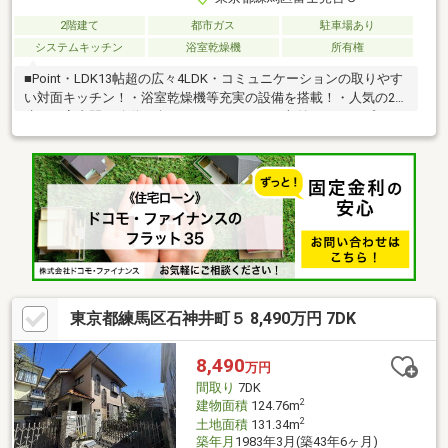
2階建て
都市ガス
駐車場あり
システムキッチン
浴室乾燥機
所有権
■Point・LDK13帖超の広々4LDK・コミュニケーションの取りやす
い対面キッチン！・浴室乾燥機等充実の設備を搭載！・人気の2階
建てで室内間の移動も楽々・グルニエのある収納たっぷりプラン
です！■Access西武池袋線「練馬高野台」駅…徒歩8分「富士見
台」駅…徒歩15分■Reformリビング壁一部貼替、ハウスクリーニ
ングコンビニ・スーパー、小・中学校、保育園、公園が徒歩10分
圏内に揃っており、日常生活や子育てにも最適な環境です！現
地、周辺環境の確認等含めご見学は随時承っております。お気軽
にお問合せください！
東京都練馬区石神井町５ 8,490万円 7DK
8,490
万円
間取り
7DK
2
建物面積
124.76m
2
土地面積
131.34m
築年月
1983年3月(築43年6ヶ月)