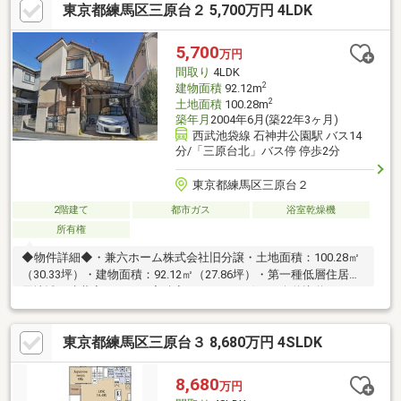
東京都練馬区三原台２ 5,700万円 4LDK
5,700
万円
間取り
4LDK
2
建物面積
92.12m
2
土地面積
100.28m
築年月
2004年6月(築22年3ヶ月)
西武池袋線 石神井公園駅 バス14
分/「三原台北」バス停 停歩2分
東京都練馬区三原台２
2階建て
都市ガス
浴室乾燥機
所有権
◆物件詳細◆・兼六ホーム株式会社旧分譲・土地面積：100.28㎡
（30.33坪）・建物面積：92.12㎡（27.86坪）・第一種低層住居専
用地域・建蔽率：50％・容積率：100％・西側6m公道接道-Sales
Point-・グルニエ有り・全居室収納有り・床下収納有り・自転車置
き場有り・駐車場有り・浴室乾燥機（暖房付き）・浴室洗面台有
東京都練馬区三原台３ 8,680万円 4SLDK
り・モニター付きインターフォン・トイレ2か所（1階、2階に1つ
ずつ）・南向きバルコニー
8,680
万円