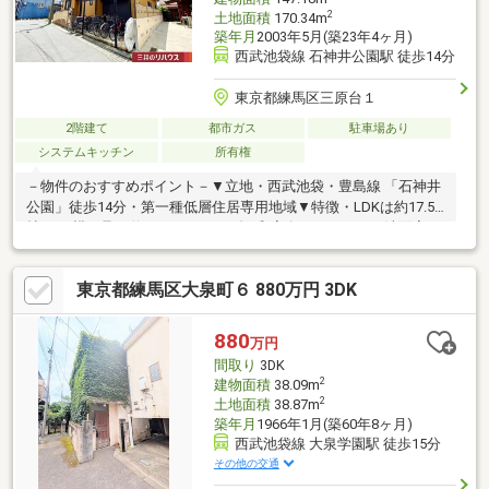
2
土地面積
170.34m
築年月
2003年5月(築23年4ヶ月)
西武池袋線 石神井公園駅 徒歩14分
東京都練馬区三原台１
2階建て
都市ガス
駐車場あり
システムキッチン
所有権
－物件のおすすめポイント－▼立地・西武池袋・豊島線 「石神井
公園」徒歩14分・第一種低層住居専用地域▼特徴・LDKは約17.5
帖・LD横に足を伸ばしてくつろげる和室有・キッチン・洗面室・
トイレを各階に配置・主寝室は約10帖の広さ・南側にバルコニ
ー・ウッドデッキ有・カースペース有(車種制限有)▼周辺環境・
東京都練馬区大泉町６ 880万円 3DK
練馬区立泉新小学校 徒歩9分(約710m)・ファミリーマート三原台
一丁目店 徒歩5分(約380m)・スギ薬局練馬三原台店 徒歩6分(約
430m)■ ご希望の住まい探しをお手伝いします ━━━━━・・・
880
万円
物件の詳細・ご相談はお気軽にお問い合わせください。
間取り
3DK
2
建物面積
38.09m
2
土地面積
38.87m
築年月
1966年1月(築60年8ヶ月)
西武池袋線 大泉学園駅 徒歩15分
その他の交通