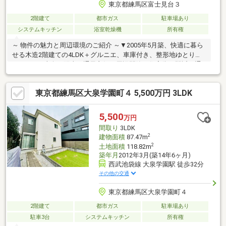
東京都練馬区富士見台３
2階建て
都市ガス
駐車場あり
システムキッチン
浴室乾燥機
所有権
～ 物件の魅力と周辺環境のご紹介 ～▼2005年5月築、快適に暮ら
せる木造2階建ての4LDK＋グルニエ、車庫付き、整形地ゆとりの
92.9㎡！▼南向き陽当り通風良好！周辺閑静な住宅街！駅近く通
勤通学便利な立地♪▼キッチンは対面式のL字キッチンを採用、リ
ビングの壁紙を一部アクセントクロスに貼替え、室内のハウスク
東京都練馬区大泉学園町４ 5,500万円 3LDK
リーニング済♪▼建物インスペクション実施2026年7月！＊住宅ロ
ーン無料相談受付中＊『転職したばかりの方』や『外国人の方』
でも、まずは一度ご相談お任せください。多数の提携銀行からご
5,500
万円
提案させていただきます！英語、中国語対応可能。お気軽にお問
間取り
3LDK
合せ下さい。
2
建物面積
87.47m
2
土地面積
118.82m
築年月
2012年3月(築14年6ヶ月)
西武池袋線 大泉学園駅 徒歩32分
その他の交通
東京都練馬区大泉学園町４
2階建て
都市ガス
駐車場あり
駐車3台
システムキッチン
所有権