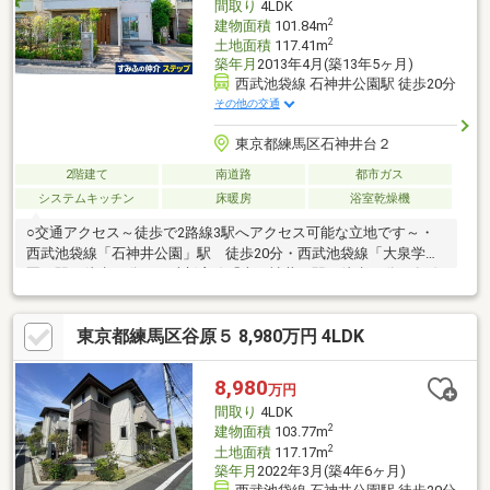
間取り
4LDK
2
建物面積
101.84m
2
土地面積
117.41m
築年月
2013年4月(築13年5ヶ月)
西武池袋線 石神井公園駅 徒歩20分
その他の交通
東京都練馬区石神井台２
2階建て
南道路
都市ガス
システムキッチン
床暖房
浴室乾燥機
○交通アクセス～徒歩で2路線3駅へアクセス可能な立地です～・
西武池袋線「石神井公園」駅 徒歩20分・西武池袋線「大泉学
園」駅 徒歩19分・西武新宿線「上石神井」駅 徒歩20分・各線
「吉祥寺」駅 バス30分 西武新宿線「上石神井」駅 バス8
分 西武池袋線「大泉学園」駅 バス9分 西武池袋線「石神井公
東京都練馬区谷原５ 8,980万円 4LDK
園」駅 バス12分 各線「西荻窪」駅 バス26分 バス停「富士
街道」 徒歩3分○物件概要・全35世帯の開発分譲地内・土地面積
117.41㎡(35.51坪)・建物面積101.84㎡(30.80坪)・平成25年4月
8,980
万円
築・間取り4LDK＋ウォークインクローゼット(1.5帖)・整形地・南
間取り
4LDK
側公道約6.0mに接道
2
建物面積
103.77m
2
土地面積
117.17m
築年月
2022年3月(築4年6ヶ月)