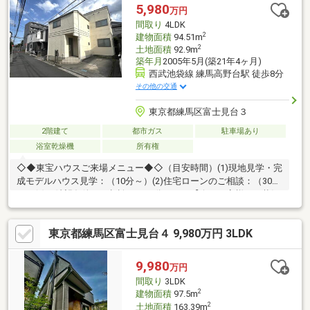
力を踏まえてぴったりの物件をご提案・未公開物件も多数ご用
5,980
万円
意。一般には出ていない物件情報もご紹介可能・エリアごとの特
間取り
4LDK
徴を熟知したスタッフが、理想の暮らしに合う物件をご紹介
2
建物面積
94.51m
2
土地面積
92.9m
築年月
2005年5月(築21年4ヶ月)
西武池袋線 練馬高野台駅 徒歩8分
その他の交通
東京都練馬区富士見台３
2階建て
都市ガス
駐車場あり
浴室乾燥機
所有権
◇◆東宝ハウスご来場メニュー◆◇（目安時間）(1)現地見学・完
成モデルハウス見学：（10分～）(2)住宅ローンのご相談：（30分
～）(3)ご希望条件のご相談：（15分～）～【今のお客様のご状況
をお聞かせください】～◆新しいお家で○○○を叶えたい！◆毎月
支払う住居費って自分達はいくらなら大丈夫かな。。◆歳を重ね
東京都練馬区富士見台４ 9,980万円 3LDK
てもずっと安心して暮らせる場所がいい！◆購入はしたいけど、
手続きとか税金とか色々心配。。期待も大きい反面、悩みや不安
も多いと思います。お客様と一緒にたくさん悩んできた私達なの
9,980
万円
で、なにか1つでも良いアドバイスができたらと思っています。是
間取り
3LDK
非ご相談ください。
2
建物面積
97.5m
2
土地面積
163.39m