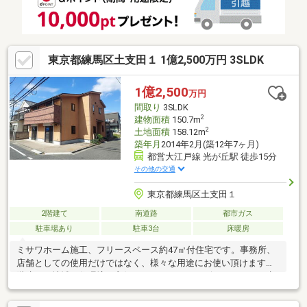
東京都練馬区土支田１ 1億2,500万円 3SLDK
1億2,500
万円
間取り
3SLDK
2
建物面積
150.7m
2
土地面積
158.12m
築年月
2014年2月(築12年7ヶ月)
都営大江戸線 光が丘駅 徒歩15分
その他の交通
東京都練馬区土支田１
2階建て
南道路
都市ガス
駐車場あり
駐車3台
床暖房
ミサワホーム施工、フリースペース約47㎡付住宅です。事務所、
店舗としての使用だけではなく、様々な用途にお使い頂けます。2
階建ての地域で住環境も良好となります。コンビニ、スパーも歩
いて2分でとても便利にお住まい頂けます。お気軽にお問い合わせ
ください。