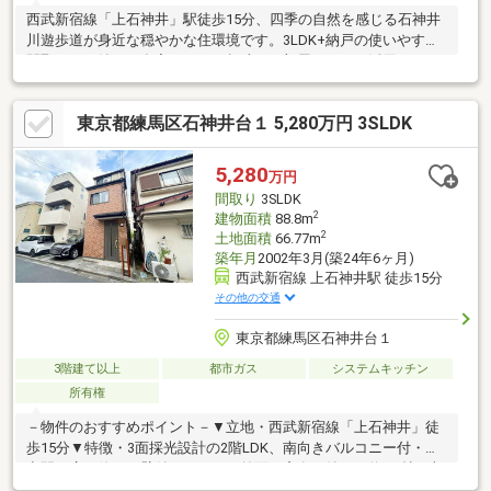
西武新宿線「上石神井」駅徒歩15分、四季の自然を感じる石神井
川遊歩道が身近な穏やかな住環境です。3LDK+納戸の使いやすい
間取りで、納戸は在宅ワークや趣味のお部屋としても活用いただ
けます。敷地内駐車スペース完備で毎日の生活も便利です。規定
適用前からの敷地のため将来の再建築も可能な安心の立地条件で
東京都練馬区石神井台１ 5,280万円 3SLDK
す。お客様のライフスタイルに合わせてゆったりとお過ごしいた
だける住まいです。※掲載写真は家具等を一部修正したイメージ
です。
5,280
万円
間取り
3SLDK
2
建物面積
88.8m
2
土地面積
66.77m
築年月
2002年3月(築24年6ヶ月)
西武新宿線 上石神井駅 徒歩15分
その他の交通
東京都練馬区石神井台１
3階建て以上
都市ガス
システムキッチン
所有権
－物件のおすすめポイント－▼立地・西武新宿線「上石神井」徒
歩15分▼特徴・3面採光設計の2階LDK、南向きバルコニー付・住
空間を広く使える壁付キッチン、前面に窓有・納戸は約9.0帖、収
納・窓付で多用途に活用可能・2か所にトイレを設置、ゆとりを持