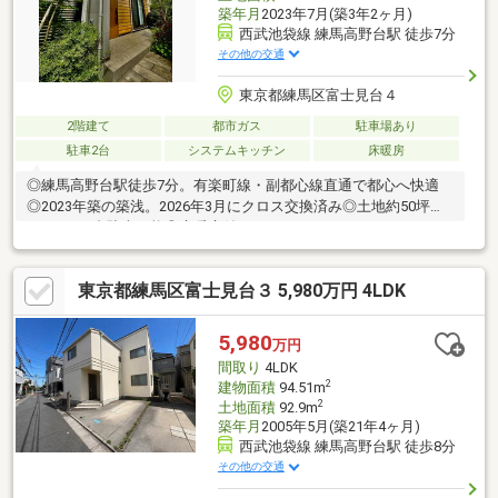
築年月
2023年7月(築3年2ヶ月)
西武池袋線 練馬高野台駅 徒歩7分
その他の交通
東京都練馬区富士見台４
2階建て
都市ガス
駐車場あり
駐車2台
システムキッチン
床暖房
◎練馬高野台駅徒歩7分。有楽町線・副都心線直通で都心へ快適
◎2023年築の築浅。2026年3月にクロス交換済み◎土地約50坪の
ゆとり。2台駐車可能◎床暖房付LDKやアトリエ、パントリーなど
充実の機能美◎長期優良住宅認定。耐震性や省エネ性に優れた安
心の住まい♪現地内覧予約受付中です♪見学をご希望の方は『見学
東京都練馬区富士見台３ 5,980万円 4LDK
予約をする』ボタンから事前にご予約ください。【資料請求】は
上記ボタンよりお進みください。電話からは⇒TEL0120-002-
237【通話料無料】♪ご案内時間の目安になります♪□現地／物件見
5,980
万円
学（30分～）□資金計画のご相談（30分～）□ご希望条件のご相談
間取り
4LDK
（15分～）
2
建物面積
94.51m
2
土地面積
92.9m
築年月
2005年5月(築21年4ヶ月)
西武池袋線 練馬高野台駅 徒歩8分
その他の交通