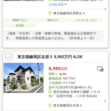
その他の交通
東京都練馬区高野台４
3階建て以上
都市ガス
システムキッチン
所有権
《道路・方位等》・北東・南東の角地。開放感ある立地条件で
す。・前面道路との高低差はありません。《担当者より一言》・
上記内容は一部のご紹介です。ぜひ室内をご覧になってお確かめ
ください。ご案内・資料請求など随時承っておりますので、お気
軽にお問い合わせください。ご連絡心よりお待ちしております。
東京都練馬区谷原５ 8,980万円 4LDK
8,980
万円
間取り
4LDK
2
建物面積
103.77m
2
土地面積
117.17m
築年月
2022年3月(築4年6ヶ月)
西武池袋線 石神井公園駅 バス13
分/「谷原中学校」バス停 停歩4分
東京都練馬区谷原５