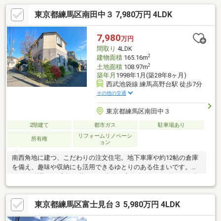
東京都練馬区南田中３ 7,980万円 4LDK
7,980
万円
間取り
4LDK
2
建物面積
165.16m
2
土地面積
108.97m
築年月
1998年1月(築28年8ヶ月)
西武池袋線 練馬高野台駅 徒歩7分
その他の交通
東京都練馬区南田中３
2階建て
都市ガス
駐車場あり
リフォームリノベーシ
所有権
ョン
南西角地に建つ、こだわりの注文住宅。地下車庫や約12帖の倉庫
を備え、趣味や収納にも活用できるゆとりのある住まいです。〇
4LDKの間取りで家族の暮らしに十分な広さ〇テラスは外からの視
線を遮り、プライベート空間を確保〇地下車庫は愛車を守り、雨
の日も快適な出入りが可能〇南西角地ならではの開放感と採光が
東京都練馬区富士見台３ 5,980万円 4LDK
魅力■練馬区のお部屋探しは価値住宅にお任せください♪・練馬区
内の利便性の高いエリアから、暮らしやすい住宅街まで、街の魅