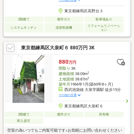
東京都練馬区高野台３
2階建て
都市ガス
駐車場あり
リフォームリノベーシ
システムキッチン
浴室乾燥機
ョン
東京都練馬区大泉町６ 880万円 3K
880
万円
間取り
3K
2
建物面積
38.09m
2
土地面積
38.87m
築年月
1966年1月(築60年8ヶ月)
西武池袋線 大泉学園駅 徒歩15分
その他の交通
東京都練馬区大泉町６
2階建て
都市ガス
所有権
即入居可
空室の為いつでもご内覧可能です♪お気軽にお問い合わせください