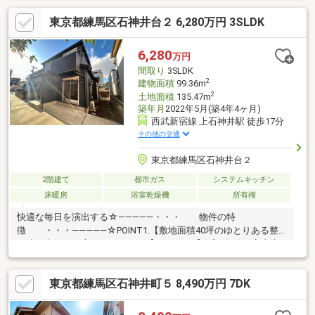
に楽しめるホビールーム完備♪◆低層住居専用地域の閑静な住宅
東京都練馬区石神井台２ 6,280万円 3SLDK
街に位置し、公園や小学校も身近な環境♪☆━━━…‥・
━☆━ ・‥…━━━☆【豊富な未公開物件情報】板橋区大山に
お店がございます。豊島区・板橋区・北区・練馬区の物件情報は
6,280
万円
アドキャストまで！都内に16店舗展開！未公開物件多数！物件探
間取り
3SLDK
しのお困りの方はぜひ、アドキャストまで♪
2
建物面積
99.36m
2
土地面積
135.47m
築年月
2022年5月(築4年4ヶ月)
西武新宿線 上石神井駅 徒歩17分
その他の交通
東京都練馬区石神井台２
2階建て
都市ガス
システムキッチン
床暖房
浴室乾燥機
所有権
快適な毎日を演出する☆―――――・・・ 物件の特
徴 ・・・―――――☆POINT1.【敷地面積40坪のゆとりある整
形地。南側にお庭もございます♪】POINT2.【令和4年築の室内大
変綺麗な築浅戸建。即入居可能な3SLDKで間取変更もご相談可能
です！】POINT3.【足元から暖かいガス床暖房や食洗機、浴室乾
東京都練馬区石神井町５ 8,490万円 7DK
燥機など、日々の家事を助ける充実の設備仕様♪】POINT4.【3路
線利用可能でバス停まで停歩1分！】まずは、現地をご案内させて
いただきます！☆―――――・・・ ―☆― ・・・―――――☆