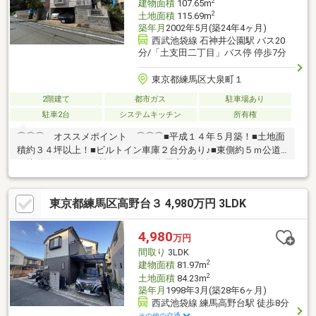
2
建物面積
107.65m
2
土地面積
115.69m
築年月
2002年5月(築24年4ヶ月)
西武池袋線 石神井公園駅 バス20
分/「土支田二丁目」バス停 停歩7分
東京都練馬区大泉町１
2階建て
都市ガス
駐車場あり
駐車2台
システムキッチン
所有権
⌒⌒⌒ オススメポイント ⌒⌒⌒■平成１４年５月築！■土地面
積約３４坪以上！■ビルトイン車庫２台分あり♪■東側約５ｍ公道
に接道☆■約１６.５帖のＬＤＫ♪■全居室に収納スペースあり！■
南向きバルコニーのため日当たり良好☆■「稲荷山公園」内に位
置する落ち着いた住環境です♪＼ ご覧頂きまして誠にありがとう
東京都練馬区高野台３ 4,980万円 3LDK
ございます ／練馬区・西東京市・東久留米市の不動産購入や売
却は、福屋不動産販売 石神井公園へお任せください。お問合せ・
ご来店をスタッフ一同心よりお待ちしております。
4,980
万円
間取り
3LDK
2
建物面積
81.97m
2
土地面積
84.23m
築年月
1998年3月(築28年6ヶ月)
西武池袋線 練馬高野台駅 徒歩8分
その他の交通