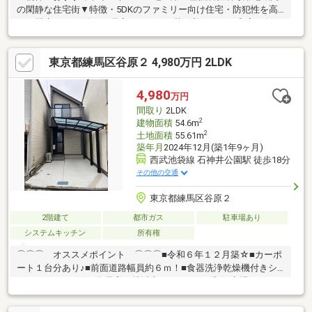
の閑静な住宅街▼特徴・5DKのファミリー向け住宅・防犯性を高
める門扉・DKを除いた居室は、すべて落ち着きのある和室・各
階、回遊性のある間取り・トイレ2箇所設置・即引渡し可能(残金
精算後)▼令和8年2月室内リフォーム済【交換】キッチン、水回り
東京都練馬区谷原２ 4,980万円 2LDK
CF【その他】室内壁塗装、室内洗濯機置場新設、畳表替(全和
室)、水回り漏水検査 等▼周辺環境・練馬区立橋戸小学校 徒歩3分
(約250m)※共有井戸あり■ ご希望の住まい探しをお手伝いします
4,980
万円
━━━━━・・・物件の詳細・ご相談はお気軽にお問い合わせく
間取り
2LDK
ださい。
2
建物面積
54.6m
2
土地面積
55.61m
築年月
2024年12月(築1年9ヶ月)
西武池袋線 石神井公園駅 徒歩18分
その他の交通
東京都練馬区谷原２
2階建て
都市ガス
駐車場あり
システムキッチン
所有権
⌒⌒⌒ オススメポイント ⌒⌒⌒■令和６年１２月築☆■カーポ
ート１台分あり♪■前面道路幅員約６ｍ！■食器洗浄乾燥機付きシ
ステムキッチン☆■全居室６帖以上！■スーパー(新鮮市場フレッ
ツ)まで約３００ｍ コンビニ(セブンイレブン)まで約５００ｍの
ため買い物に便利です！■西武池袋線「石神井公園」駅まで徒歩