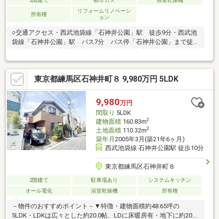
2階建て
都市ガス
浴室乾燥機
リフォームリノベーシ
所有権
ョン
○交通アクセス・西武池袋線「石神井公園」駅 徒歩9分・西武池
袋線「石神井公園」駅 バス7分 バス停「石神井公園」まで徒歩
1分○物件概要・土地面積137.68㎡(41.64坪)・建物面積119.52㎡
(36.15坪)・間取り 3LDK・カースペースあり（車種による）・角
地【南西側公道5.5m×北西側私道4.5m】
東京都練馬区石神井町８ 9,980万円 5LDK
9,980
万円
間取り
5LDK
2
建物面積
160.83m
2
土地面積
110.32m
築年月
2005年3月(築21年6ヶ月)
西武池袋線 石神井公園駅 徒歩10分
東京都練馬区石神井町８
2階建て
駐車場あり
システムキッチン
オール電化
浴室乾燥機
所有権
－物件のおすすめポイント－▼特徴・建物面積約48.65坪の
5LDK・LDKは広々とした約20.0帖、LDに床暖房有・地下に約20.1