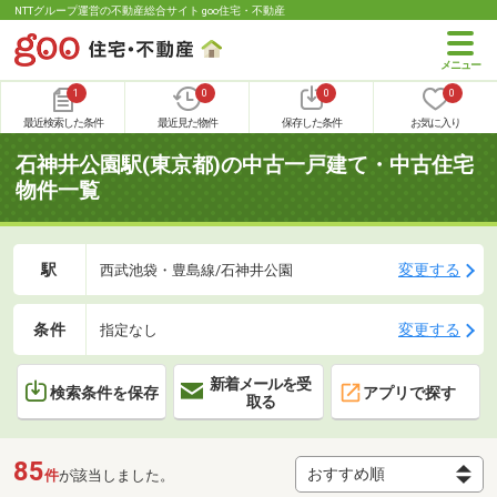
NTTグループ運営の不動産総合サイト goo住宅・不動産
1
0
0
0
最近検索した条件
最近見た物件
保存した条件
お気に入り
石神井公園駅(東京都)の中古一戸建て・中古住宅
物件一覧
駅
変更する
西武池袋・豊島線/石神井公園
条件
変更する
指定なし
新着メールを受
検索条件を保存
アプリで探す
取る
85
件
が該当しました。