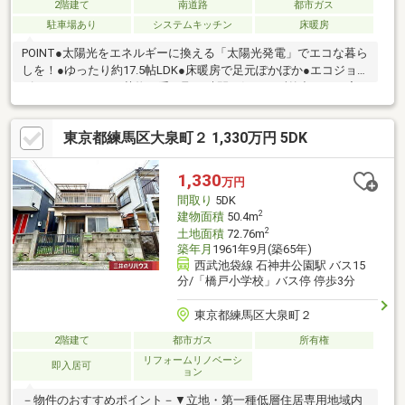
2階建て
南道路
都市ガス
駐車場あり
システムキッチン
床暖房
POINT●太陽光をエネルギーに換える「太陽光発電」でエコな暮ら
しを！●ゆったり約17.5帖LDK●床暖房で足元ぽかぽか●エコジョー
ズでエコライフ！●荷物の受け取り時間を気にせず外出できる宅
配ボックス付き●ウォークインクローゼットは、お洋服等がたく
さん収納できて便利です●5.9ｍ道路面につき車の出し入れも楽々
東京都練馬区大泉町２ 1,330万円 5DK
です・谷原小学校まで徒歩約3分・ファミリーマート 関越練馬イ
ンター店まで徒歩約4分・スギドラッグ 練馬店まで徒歩約6分色々
物件をご覧になっても、どこかピンとこない方ぜひ一度お気軽に
1,330
万円
お問い合わせ下さい！大泉学園店フリーダイヤル【0120-585-
間取り
5DK
108】まで！
2
建物面積
50.4m
2
土地面積
72.76m
築年月
1961年9月(築65年)
西武池袋線 石神井公園駅 バス15
分/「橋戸小学校」バス停 停歩3分
東京都練馬区大泉町２
2階建て
都市ガス
所有権
リフォームリノベーシ
即入居可
ョン
－物件のおすすめポイント－▼立地・第一種低層住居専用地域内