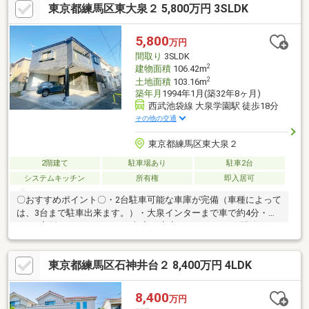
東京都練馬区東大泉２ 5,800万円 3SLDK
１８分♪＼ ご覧頂きまして誠にありがとうございます ／練馬
区・西東京市の不動産購入や売却は、福屋不動産販売 石神井公園
へお任せください。お問合せ・ご来店をスタッフ一同心よりお待
5,800
万円
ちしております。
間取り
3SLDK
2
建物面積
106.42m
2
土地面積
103.16m
築年月
1994年1月(築32年8ヶ月)
西武池袋線 大泉学園駅 徒歩18分
その他の交通
東京都練馬区東大泉２
2階建て
駐車場あり
駐車2台
システムキッチン
所有権
即入居可
〇おすすめポイント〇・2台駐車可能な車庫が完備（車種によって
は、3台まで駐車出来ます。）・大泉インターまで車で約4分・嬉
しいL字型キッチン・SECOM加入で安心セキュリティ・閑静な住
宅街の角地※本物件は建ぺい率・容積率オーバーになります。再
建築の際、セットバックが必要です。同規模の建物は再建築でき
東京都練馬区石神井台２ 8,400万円 4LDK
ません。私道持ち分あり。
8,400
万円