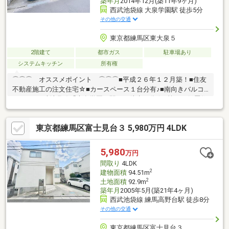
築年月
2014年12月(築11年9ヶ月)
西武池袋線 大泉学園駅 徒歩5分
その他の交通
東京都練馬区東大泉５
2階建て
都市ガス
駐車場あり
システムキッチン
所有権
⌒⌒⌒ オススメポイント ⌒⌒⌒■平成２６年１２月築！■住友
不動産施工の注文住宅☆■カースペース１台分有♪■南向きバルコ
ニー！■西武池袋線「大泉学園」駅まで徒歩５分☆■第一種低層住
居専用地域内の住宅街です！＼ ご覧頂きまして誠にありがとう
ございます ／練馬区・西東京市の不動産購入や売却は、福屋不
東京都練馬区富士見台３ 5,980万円 4LDK
動産販売 石神井公園へお任せください。お問合せ・ご来店をスタ
ッフ一同心よりお待ちしております。
5,980
万円
間取り
4LDK
2
建物面積
94.51m
2
土地面積
92.9m
築年月
2005年5月(築21年4ヶ月)
西武池袋線 練馬高野台駅 徒歩8分
その他の交通
東京都練馬区富士見台３