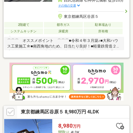
西武池袋線 石神井公園駅 徒歩20分
その他の交通
東京都練馬区谷原５
2階建て
都市ガス
駐車場あり
システムキッチン
床暖房
所有権
⌒⌒⌒ オススメポイント ⌒⌒⌒■令和４年３月築♪■大和ハウ
ス工業施工☆■南西角地のため、日当たり良好！■軽量鉄骨造２階
建☆■カースペース１台分あり♪■約１７.５帖のＬＤＫ！■食品や
調理器具の保管に便利なパントリー有☆■ＬＤ部分に床暖房！■１
階に水回りを集中した「家事楽動線」♪■収納に便利なWIC！■長期
保証引き継ぎ可能☆■不在時も荷物を受け取れる宅配ＢＯＸ♪＼
ご覧頂きまして誠にありがとうございます ／練馬区・西東京市
の不動産購入や売却は、福屋不動産販売 石神井公園へお任せくだ
さい。お問合せ・ご来店をスタッフ一同心よりお待ちしておりま
す。
東京都練馬区谷原５ 8,980万円 4LDK
8,980
万円
間取り
4LDK