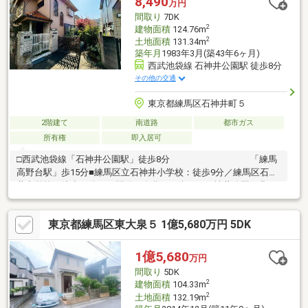
8,490
万円
間取り
7DK
2
建物面積
124.76m
2
土地面積
131.34m
築年月
1983年3月(築43年6ヶ月)
西武池袋線 石神井公園駅 徒歩8分
その他の交通
東京都練馬区石神井町５
2階建て
南道路
都市ガス
所有権
即入居可
□西武池袋線「石神井公園駅」徒歩8分 「練馬
高野台駅」歩15分■練馬区立石神井小学校：徒歩9分／練馬区石神
井中学校：徒歩15分・再開発で進化する街と、石神井公園の豊か
な自然♪・都心への利便性とゆったりした生活環境を両立したエリ
アです！・住宅街には小さな公園が多く、石神井公園などの大き
東京都練馬区東大泉５ 1億5,680万円 5DK
な自然スポットにも足を延ばせます♪・2階建て7DKと広々してお
り、ファミリー世帯、2世帯のご家族様にも便利な間取り！□現地
のご見学、資料請求受付中です！物件のことはもちろん、地域の
1億5,680
万円
事やご購入までの流れなど、お気軽にお問い合わせくださいませ♪
間取り
5DK
2
建物面積
104.33m
2
土地面積
132.19m