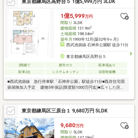
東京都練馬区高野台５ 1億5,999万円 3LDK
■ゆったりと寛げる一坪タイプのユニットバス
1億5,999
万円
間取り
3LDK
2
建物面積
131.9m
2
土地面積
198.34m
築年月
1993年12月(築32年9ヶ月)
西武池袋線 石神井公園駅 徒歩11分
東京都練馬区高野台５
2階建て
都市ガス
駐車場あり
駐車2台
システムキッチン
浴室乾燥機
■西武池袋線 急行停車駅「石神井公園」駅徒歩11分■既存住宅瑕
疵保険加入予定 建物5年保証(限度額1000万円迄)■広々した区画
の住宅街に立地した邸宅～ リノベーション実施 2026年10月中
旬完成予定 ～＊屋根・外壁塗装 ＊玄関ドア交換 ＊クロス全
面貼替 ＊キッチン交換 ＊新規フローリング上張り ＊洗面化
東京都練馬区三原台１ 9,680万円 5LDK
粧台交換 ＊浴室交換 ＊トイレ交換 ＊給湯器交換 ＊ウォー
クインクローゼット新設 ＊キッチンカウンター新設 ＊エコカ
ラット新設など
9,680
万円
間取り
5LDK
2
建物面積
147.18m