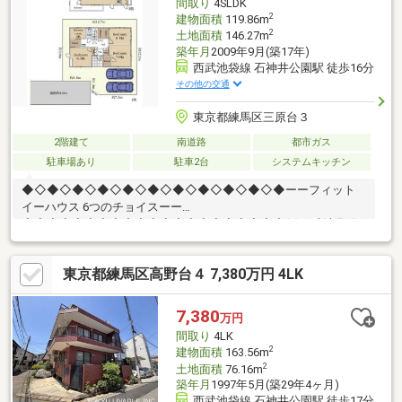
間取り
4SLDK
2
建物面積
119.86m
2
土地面積
146.27m
築年月
2009年9月(築17年)
西武池袋線 石神井公園駅 徒歩16分
その他の交通
東京都練馬区三原台３
2階建て
南道路
都市ガス
駐車場あり
駐車2台
システムキッチン
◆◇◆◇◆◇◆◇◆◇◆◇◆◇◆◇◆◇◆◇◆ーーフィット
イーハウス 6つのチョイスーー
◆◇◆◇◆◇◆◇◆◇◆◇◆◇◆◇◆◇◆◇◆(1)西武池袋線
「石神井公園」駅まで徒歩16分ほか。(2)住友林業施工。建物の構
造・品質の信頼性が高く、大きな魅力のひとつです。(3)約18.4帖
東京都練馬区高野台４ 7,380万円 4LK
のLDKは陽当たり・通風良好です。(4)LDKと和室が隣接し、扉を
開放すれば、さらに広々空間として一体利用が可能。(5)2026年8
月リフォーム。新規交換：キッチン、ユニットバス、洗面化粧
7,380
万円
台、トイレその他：全室クロス貼替、新規エアコン設置、畳表替
間取り
4LK
えなど(6)内覧のご予約はお電話でのお問合せがスムーズです♪
2
建物面積
163.56m
2
土地面積
76.16m
築年月
1997年5月(築29年4ヶ月)
西武池袋線 石神井公園駅 徒歩17分