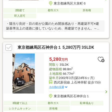
東京都練馬区大泉町６
2階建て
都市ガス
所有権
即入居可
・陽当り良好・目の前が公園のため開放感あり・再建築不可※建
築基準法上の道路に接していないため、再建築できません。～周
辺環境～・LIVINオズ大泉 徒歩約7分（約550ｍ）・スーパーバリ
ューロピア練馬大泉店 徒歩約7分（約550ｍ）・ファミリーマー
ト大泉目白通り店 徒歩約3分（約230ｍ）・ホームセンターコー
東京都練馬区石神井台１ 5,280万円 3SLDK
ナン練馬大泉店 徒歩約7分（約550ｍ）・練馬区立大泉北中学
校 徒歩約9分（約700ｍ）・練馬区立大泉北小学校 徒歩約11
分 （約850ｍ）・東大泉第三保育園 徒歩約3分 （約240
5,280
万円
ｍ）・東大泉メディカルクリニック 徒歩約10分（約800ｍ）・
間取り
3SLDK
練馬東大泉四郵便局 徒歩約9分（約700ｍ）
2
建物面積
88.8m
2
土地面積
66.77m
築年月
2002年3月(築24年6ヶ月)
西武新宿線 上石神井駅 徒歩15分
その他の交通
東京都練馬区石神井台１
3階建て以上
都市ガス
駐車場あり
システムキッチン
所有権