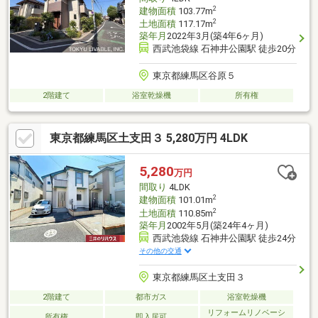
2
建物面積
103.77m
2
土地面積
117.17m
築年月
2022年3月(築4年6ヶ月)
西武池袋線 石神井公園駅 徒歩20分
東京都練馬区谷原５
2階建て
浴室乾燥機
所有権
東京都練馬区土支田３ 5,280万円 4LDK
5,280
万円
間取り
4LDK
2
建物面積
101.01m
2
土地面積
110.85m
築年月
2002年5月(築24年4ヶ月)
西武池袋線 石神井公園駅 徒歩24分
その他の交通
東京都練馬区土支田３
2階建て
都市ガス
浴室乾燥機
リフォームリノベーシ
所有権
即入居可