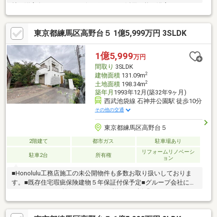
帖の洋室有、セカンドリビングとしても活用可能・浴室はゆった
りくつろげる1818サイズ▼設備・食洗機・IHクッキングヒータ
ー・ビルトインオーブン・浄水器一体型水栓・浴室暖房乾燥機▼
東京都練馬区高野台５ 1億5,999万円 3SLDK
リフォーム履歴エコキュート新規交換（令和6年2月実施）キッチ
ン水栓新規交換（令和6年2月実施）※建物構造は軽量鉄骨造・鉄
筋コンクリート造スレート葺地下1階付2階建となります
1億5,999
万円
間取り
3SLDK
2
建物面積
131.09m
2
土地面積
198.34m
築年月
1993年12月(築32年9ヶ月)
西武池袋線 石神井公園駅 徒歩10分
その他の交通
東京都練馬区高野台５
2階建て
都市ガス
駐車場あり
リフォームリノベーシ
駐車2台
所有権
ョン
■Honolulu工務店施工の未公開物件も多数お取り扱いしておりま
す。■既存住宅瑕疵保険建物５年保証付保予定■グループ会社によ
るリノベーション施工につき、より詳細なご説明ができます。■
旧ヘーベルハウス施工物件■平坦、徒歩10分■人工芝42㎡のお庭付
き■LDKはなんと２３帖超■大型ウォークインクローゼットつき！