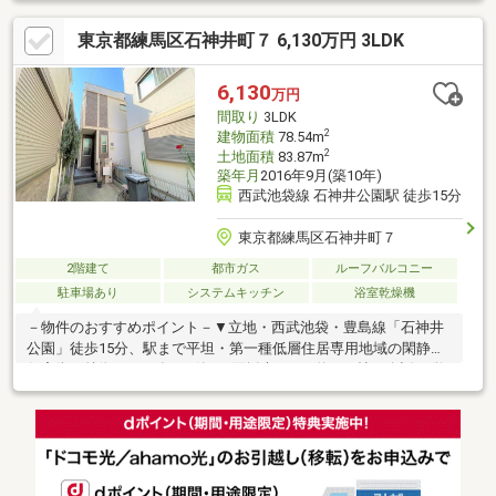
って使用できる設計・駐車スペース1台分有(車種による)▼設備・
東京都練馬区石神井町７ 6,130万円 3LDK
浄水器・1616サイズの浴室▼周辺環境・まいばすけっと上石神井
3丁目店 徒歩9分(約650m)・練馬区立石神井小学校 徒歩6分(約
410m)■ ご希望の住まい探しをお手伝いします ━━━━━・・・
6,130
万円
物件の詳細・ご相談はお気軽にお問い合わせください。
間取り
3LDK
2
建物面積
78.54m
2
土地面積
83.87m
築年月
2016年9月(築10年)
西武池袋線 石神井公園駅 徒歩15分
東京都練馬区石神井町７
2階建て
都市ガス
ルーフバルコニー
駐車場あり
システムキッチン
浴室乾燥機
－物件のおすすめポイント－▼立地・西武池袋・豊島線「石神井
公園」徒歩15分、駅まで平坦・第一種低層住居専用地域の閑静な
住宅街▼特徴・2016年9月築・3面採光のLDK約17.1帖・会話が弾
む対面式キッチン、パントリー有・家事動線の良いキッチンと洗
面室が近い配置・駐車場有(車種による)▼設備・食器洗乾燥機・
浄水器一体型水栓・浴室乾燥機▼周辺環境・まいばすけっと石神
井町7丁目店 徒歩7分(約500m)・練馬区立大泉東小学校 徒歩8分(約
650m)■ ご希望の住まい探しをお手伝いします ━━━━━・・・
物件の詳細・ご相談はお気軽にお問い合わせください。