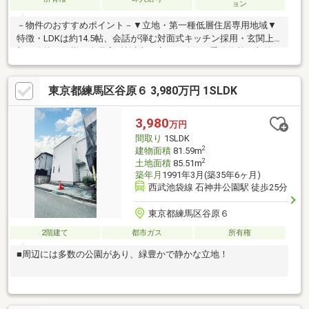
ョン
－物件のおすすめポイント－▼立地・第一種低層住居専用地域▼
特徴・LDKは約14.5帖、会話が弾む対面式キッチン採用・玄関上
部は吹抜け仕様・全居室6帖以上の広さを確保・季節物等の収納に
重宝する屋根裏収納有・陽当り良好な南面バルコニー付・カース
ペース有(車種による)▼設備・浴室乾燥機・温水洗浄便座▼外装
東京都練馬区谷原６ 3,980万円 1SLDK
リフォーム履歴【2024年】バルコニー及び玄関屋根の防水工事内
窓設置(9月)、内窓設置(12月)【2026年7月】外壁塗装、屋根葺き
替え 他■ ご希望の住まい探しをお手伝いします ━━━━━・・・
3,980
万円
物件の詳細・ご相談はお気軽にお問い合わせください。
間取り
1SLDK
2
建物面積
81.59m
2
土地面積
85.51m
築年月
1991年3月(築35年6ヶ月)
西武池袋線 石神井公園駅 徒歩25分
東京都練馬区谷原６
2階建て
都市ガス
所有権
■周辺には多数の公園があり、緑豊かで静かな立地！