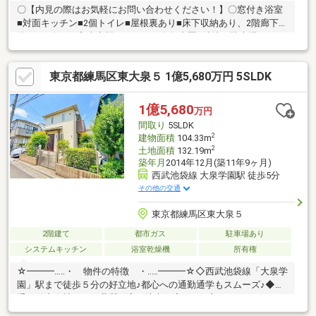
〇【内見の際はお気軽にお問い合わせください！】〇窓付き浴室
■対面キッチン■2個トイレ■屋根裏あり■床下収納あり、2階廊下収
納あり■人気の和光市駅へもバス、自転車圏■隣地が駐車場として
利用しており、更地のため採光・風通し良好♪■車も3台まで(車種
による)平置き可能♪□スーパー、コンビニ徒歩5分圏内□公園徒歩5
東京都練馬区東大泉５ 1億5,680万円 5SLDK
分圏内是非一度ご覧しませんか？！お気軽にお問い合わせくださ
い♪
1億5,680
万円
間取り
5SLDK
2
建物面積
104.33m
2
土地面積
132.19m
築年月
2014年12月(築11年9ヶ月)
西武池袋線 大泉学園駅 徒歩5分
その他の交通
東京都練馬区東大泉５
2階建て
都市ガス
駐車場あり
システムキッチン
浴室乾燥機
所有権
☆━━━…‥・ 物件の特徴 ・‥…━━━☆◇西武池袋線「大泉学
園」駅まで徒歩５分の好立地♪都心への通勤通学もスムーズ♪◆大
手不動産会社による品質の高い注文住宅で、細部までこだわりを
感じる佇まい♪◇部屋数豊富な５ＬＤＫの間取りに、趣味を存分