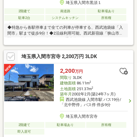
埼玉県入間市黒須１
2階建て
南道路
駐車場あり
駐車2台
システムキッチン
所有権
◆特急から各駅停車まで全ての列車が停車する、西武池袋線「入
間市」駅まで徒歩9分！◆2沿線利用可能。西武新宿線「狭山市」
駅へ、徒歩2分のバス停からバス乗車約10分でアクセスできま
す！◆駅直結のショッピングモール「西武入間PePe」があり、駅
までの道のりにはコンビニ、駅周辺にはシネマコンプレックスも
埼玉県入間市宮寺 2,200万円 3LDK
あります！◆南側を含む二方向道路に面しており、陽当たり・開
放感のある立地！◆カースペース2台分あり。うち1台分は5m級の
乗用車も駐車可能！◆1階南向き洋室とリビングダイニングの大
2,200
万円
きな窓には電動シャッターを完備。毎日の開閉もスムーズに行え
間取り
3LDK
ます！◆防蟻処理実施済（2018.1・2024.6）
2
建物面積
86.11m
2
土地面積
251.37m
築年月
2002年2月(築24年7ヶ月)
西武池袋線 入間市駅 バス19分/
「北中野停」バス停 停歩9分
埼玉県入間市宮寺
2階建て
駐車場あり
所有権
即入居可