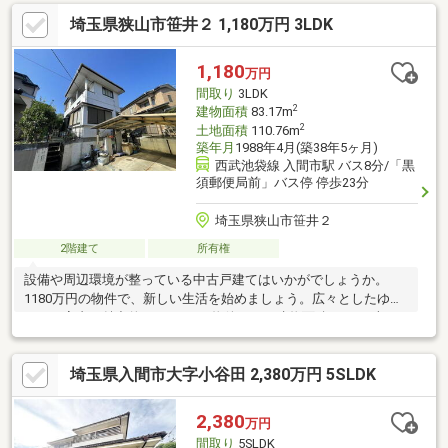
広々としたご住宅です♪当日のご見学予約も承ります。お気軽に
埼玉県狭山市笹井２ 1,180万円 3LDK
【TEL：0120-284-788】 までお電話下さい！■詳しい資料のご請
求・物件見学のご依頼はページ内の無料【資料請求】・【見学予
約する】ボタンよりお進みください。
1,180
万円
間取り
3LDK
2
建物面積
83.17m
2
土地面積
110.76m
築年月
1988年4月(築38年5ヶ月)
西武池袋線 入間市駅 バス8分/「黒
須郵便局前」バス停 停歩23分
埼玉県狭山市笹井２
2階建て
所有権
設備や周辺環境が整っている中古戸建てはいかがでしょうか。
1180万円の物件で、新しい生活を始めましょう。広々としたゆと
りある室内が魅力的な、3LDKの物件です。建物面積83.17平米で
広々している物件です。もとからエアコンが付いていますので、
快適な室温にすることができます。
埼玉県入間市大字小谷田 2,380万円 5SLDK
2,380
万円
間取り
5SLDK