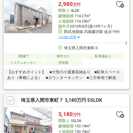
788】 までお電話下さい！■詳しい資料のご請求・物件見学のご依
2,980
万円
頼はページ内の無料【資料請求】・【見学予約する】ボタンより
間取り
4LDK
お進みください。
2
建物面積
114.27m
2
土地面積
110.29m
築年月
2013年8月(築13年1ヶ月)
西武池袋線 武蔵藤沢駅 徒歩19分
その他の交通
埼玉県入間市東町６
2階建て
都市ガス
駐車場あり
システムキッチン
所有権
【おすすめポイント】 ■大型の小屋裏収納あり ■駐車スペース
あり（車種による） ■カウンターキッチン ■三方角地で解放感
あり（すべて公道） ■LDK約18帖 ■洋室は6帖、7.5帖、8帖、9
帖とゆとりがあります ■広々としたバルコニー【Life
Information】 ■DAISO セイムス入間あずま町店：約270m ■ド
埼玉県入間市東町７ 3,180万円 5SLDK
ラッグセイムス 入間あずま町店：約290m ■ロヂャースマート 入
間店：約350m ■スーパーアルプス 入間下藤沢店：約370m
3,180
万円
間取り
5SLDK
2
建物面積
153.19m
2
土地面積
193.79m