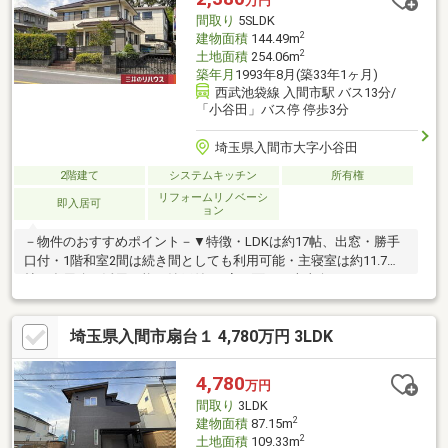
万円
間取り
5SLDK
2
建物面積
144.49m
2
土地面積
254.06m
築年月
1993年8月(築33年1ヶ月)
西武池袋線 入間市駅 バス13分/
「小谷田」バス停 停歩3分
埼玉県入間市大字小谷田
2階建て
システムキッチン
所有権
リフォームリノベーシ
即入居可
ョン
－物件のおすすめポイント－▼特徴・LDKは約17帖、出窓・勝手
口付・1階和室2間は続き間としても利用可能・主寝室は約11.7
帖、多用途に活用可能な納戸付・3室が面する南東向きバルコニー
有・お庭スペース有・即引渡し可能(残金精算後)▼2026年6月室内
リフォーム済【交換】キッチン・浴室水栓、1・2階トイレ、給湯
埼玉県入間市扇台１ 4,780万円 3LDK
器 等【その他】一部建具調整 他▼周辺環境・さえき小谷田食品館
徒歩6分(約440m)・ローソン・スリーエフ入間上小谷田店 徒歩7分
(約550m)■ ご希望の住まい探しをお手伝いします
4,780
万円
━━━━━・・・物件の詳細・ご相談はお気軽にお問い合わせく
間取り
3LDK
ださい。
2
建物面積
87.15m
2
土地面積
109.33m