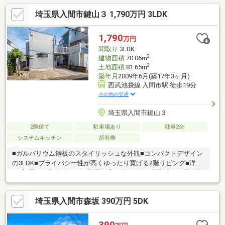
居室に収納有・カースペース1台分有(車種による)・即引渡し可能
埼玉県入間市鍵山３ 1,790万円 3LDK
(残金精算後)▼設備・トイレ2か所・洗髪洗面化粧台▼周辺環境・
ヨークマート入間扇台店 徒歩7分(約520m)・まちや公園 徒歩5分
(約390m)■ ご希望の住まい探しをお手伝いします
1,790
万円
━━━━━・・・物件の詳細・ご相談はお気軽にお問い合わせく
間取り
3LDK
ださい。
2
建物面積
70.06m
2
土地面積
81.65m
築年月
2009年6月(築17年3ヶ月)
西武池袋線 入間市駅 徒歩19分
その他の交通
埼玉県入間市鍵山３
2階建て
駐車場あり
駐車2台
システムキッチン
所有権
■ガルバリウム鋼板のスタイリッシュな外観■コンパクトデザイン
の3LDK■プライバシー性が高くゆったり寛げる2階リビング■洋室
は3部屋とも収納付き、お部屋を広く使える■日常生活での利便性
が高まる、駐車スペース2台可能詳しくは住協入間支店までお問い
合わせください。当日の見学ご希望の方は、お電話いただけます
埼玉県入間市森坂 390万円 5DK
とスムーズにご案内が可能です。住協入間支店：0120-38-
6651（通話無料）
390