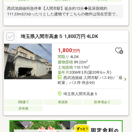
西武池袋線特急停車【入間市駅】徒歩約12分◆延床面積約
111.23m2のゆったりとした建物ですこちらの物件は現在空室です
ので、随時ご内覧可能となっております。4LDKの間取りやウォー
クインクローゼット等、ゆったりとした室内を是非一度ご覧くだ
さいませ。入間市立豊岡小学校・・・・・約1240m（徒歩16分）
埼玉県入間市高倉５ 1,800万円 4LDK
入間市立豊岡中学校・・・・・約1320m（徒歩17分）ヨークマー
ト入間扇台店・・・・・・・約715m（徒歩9分）ショッピングプ
ラザサイオス・・・・・・約250m（徒歩4分）ファミリーマート
1,800
万円
入間豊岡店・・・・約750m（徒歩10分）
間取り
4LDK
2
建物面積
89.22m
2
土地面積
110.17m
築年月
2006年3月(築20年6ヶ月)
西武池袋線 入間市駅 バス4分/「扇
町家」バス停 停歩9分
埼玉県入間市高倉５
2階建て
南道路
駐車場あり
所有権