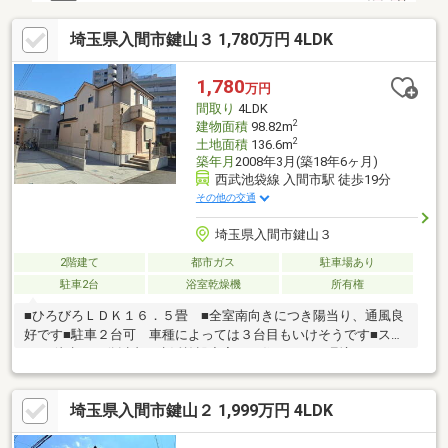
埼玉県入間市鍵山３ 1,780万円 4LDK
1,780
万円
間取り
4LDK
2
建物面積
98.82m
2
土地面積
136.6m
築年月
2008年3月(築18年6ヶ月)
西武池袋線 入間市駅 徒歩19分
その他の交通
埼玉県入間市鍵山３
2階建て
都市ガス
駐車場あり
駐車2台
浴室乾燥機
所有権
■ひろびろＬＤＫ１６．５畳 ■全室南向きにつき陽当り、通風良
好です■駐車２台可 車種によっては３台目もいけそうです■スー
パー 徒歩１０分以内 生活施設充実した住みやすい環境です
埼玉県入間市鍵山２ 1,999万円 4LDK