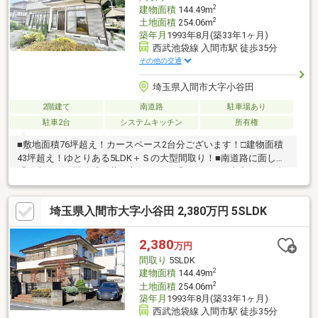
2
建物面積
144.49m
2
土地面積
254.06m
築年月
1993年8月(築33年1ヶ月)
西武池袋線 入間市駅 徒歩35分
その他の交通
埼玉県入間市大字小谷田
2階建て
南道路
駐車場あり
駐車2台
システムキッチン
所有権
■敷地面積76坪超え！カースペース2台分ございます！□建物面積
43坪超え！ゆとりある5LDK＋Ｓの大型間取り！■南道路に面し
「陽当たり・開放感」共に良好です！『リフォーム内容（2026年
6月末完了予定）』◎キッチン水栓交換◎風呂水栓交換◎インター
ホン交換◎1、2階トイレ交換◎給湯器交換当日のご見学予約も承
埼玉県入間市大字小谷田 2,380万円 5SLDK
ります。お気軽に【TEL：0120-284-788】 までお電話下さい！■
詳しい資料のご請求・物件見学のご依頼はページ内の無料【資料
請求】・【見学予約する】ボタンよりお進みください。
2,380
万円
間取り
5SLDK
2
建物面積
144.49m
2
土地面積
254.06m
築年月
1993年8月(築33年1ヶ月)
西武池袋線 入間市駅 徒歩35分