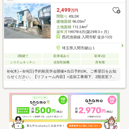
2,499
万円
間取り
4SLDK
2
建物面積
96.05m
2
土地面積
112.24m
築年月
1997年6月(築29年3ヶ月)
西武池袋線 入間市駅 徒歩13分
埼玉県入間市鍵山１
2階建て
駐車場あり
駐車2台
システムキッチン
浴室乾燥機
所有権
8/6(木)～8/9(日)予約制見学会開催※当日予約OK。ご希望日をお知
らせください。【リフォーム内容】○追加工事廊下、2階居室フロ
アタイル重ね張り●標準シロアリ防除工事、鍵交換●外構・外装駐
車場拡張、屋根塗装、外壁塗装、植栽剪定●水回りシステムキッ
チン交換、ユニットバス交換、トイレ交換、洗面化粧台、給湯器
交換●内装クロス張替え、畳表替え、障子・襖張替え【おすすめ
ポイント】・本物件は条件により住宅ローン減税が適用されま
す。・雨漏り、構造上主要な部分の欠陥や・腐食、給排水管の故
障や漏水についてお引渡しより２年間保証・シロアリ防除工事