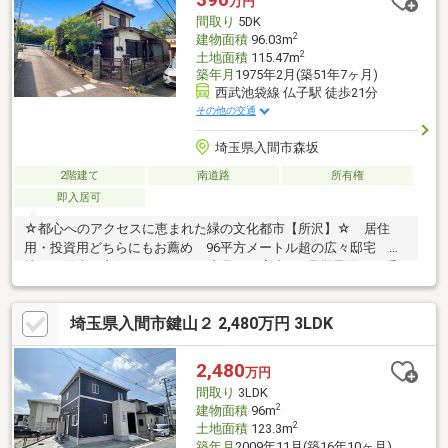
万円
間取り
5DK
2
建物面積
96.03m
2
土地面積
115.47m
築年月
1975年2月(築51年7ヶ月)
西武池袋線 仏子駅 徒歩21分
その他の交通
埼玉県入間市森坂
2階建て
南道路
所有権
即入居可
☆都心へのアクセスに恵まれた緑の文化都市【所沢】☆ 居住
用・投資用どちらにもお薦め 96平方メートル超の広々邸宅 角
地にて陽当り良好♪※オンライン内見のご案内（※見学予約より受
付）ランチや仕事後の10分で完結！プロの解説とパノラマ画像を
使った簡易的なオンライン相談受付中！◆ご家族みんながゆった
埼玉県入間市鍵山２ 2,480万円 3LDK
りくつろげる広々リビング◆ご家族の思い出も大切にしまってお
けるたっぷり収納◆ほっこりできる和室でくつろぐひととき・南
側道路に面す、閑静な住宅地、前道６ｍ以上、角地、緑豊かな住
2,480
万円
宅地立地・陽当り良好、通風良好・全居室収納付・浴室に窓付で
間取り
3LDK
バスタイムを快適に・バルコニー付・即入居可能
2
建物面積
96m
2
土地面積
123.3m
築年月
2009年11月(築16年10ヶ月)