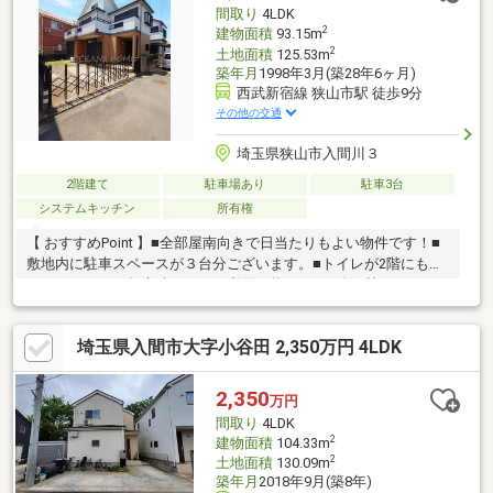
間取り
4LDK
2
建物面積
93.15m
2
土地面積
125.53m
築年月
1998年3月(築28年6ヶ月)
西武新宿線 狭山市駅 徒歩9分
その他の交通
埼玉県狭山市入間川３
2階建て
駐車場あり
駐車3台
システムキッチン
所有権
【 おすすめPoint 】■全部屋南向きで日当たりもよい物件です！■
敷地内に駐車スペースが３台分ございます。■トイレが2階にもご
ざいますので、起床時にすぐご利用可能です！■追い焚きもでき
る一坪風呂で足も伸ばせます。■バルコニーも広いため、洗濯物
もたくさん干せますね♪■イオンタウンが徒歩圏内にあるので、お
埼玉県入間市大字小谷田 2,350万円 4LDK
買い物や、外食にも便利です！■お庭も広く、ガーデニングも楽
しめます♪■全居室ゆとりの6帖以上♪■屋根裏収納がございます。
季節物や思い出の品の収納として♪
2,350
万円
間取り
4LDK
2
建物面積
104.33m
2
土地面積
130.09m
築年月
2018年9月(築8年)