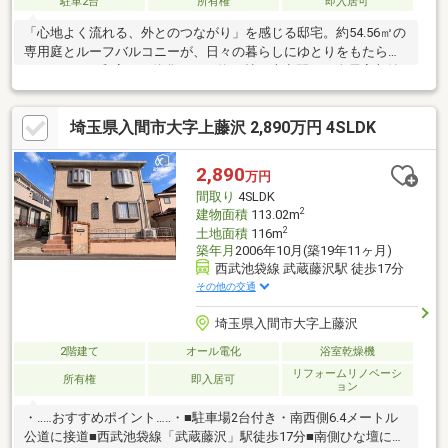
駐車2台
所有権
即入居可
「心地よく流れる、外とのつながり」を感じる邸宅。約54.56㎡の
専用庭とルーフバルコニーが、日々の暮らしにゆとりをもたらし
ます。LDKと和室を一体化すれば約21帖の大空間に！全居室収納
に加え、WICや屋根裏・床下収納も完備しており、お部屋を広く
使えます。南東向きで2階、全室2面採光のため陽当たり・風通し
埼玉県入間市大字上藤沢 2,890万円 4SLDK
も良好。前面道路6mで駐車2台もラクラクです。トイレ2ヶ所設置
など、ご家族が快適に暮らせる工夫が詰まった広々4LDK！
2,890
万円
間取り
4SLDK
2
建物面積
113.02m
2
土地面積
116m
築年月
2006年10月(築19年11ヶ月)
西武池袋線 武蔵藤沢駅 徒歩17分
その他の交通
埼玉県入間市大字上藤沢
2階建て
オール電化
浴室乾燥機
リフォームリノベーシ
所有権
即入居可
ョン
・‥…おすすめポイント…‥・■駐車場2台付き・南西側6.4メートル
公道に接道■西武池袋線「武蔵藤沢」駅徒歩17分■南側ひな壇につ