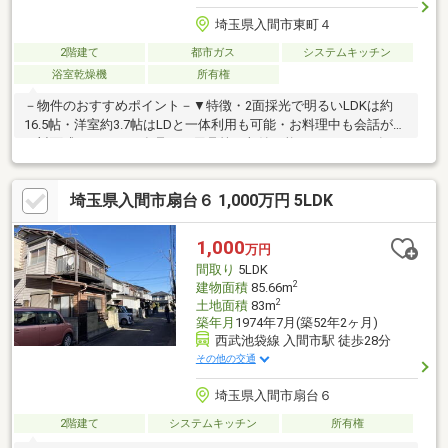
埼玉県入間市東町４
2階建て
都市ガス
システムキッチン
浴室乾燥機
所有権
－物件のおすすめポイント－▼特徴・2面採光で明るいLDKは約
16.5帖・洋室約3.7帖はLDと一体利用も可能・お料理中も会話が弾
む対面式キッチン・食品や日用品等を収納可能なパントリー有・
南東向きバルコニーにつき陽当り良好・各階にトイレ有、来客時
も気兼ねなく利用可能・防犯面に配慮されたTVモニタ付インター
埼玉県入間市扇台６ 1,000万円 5LDK
ホン有・ガーデニング等を楽しめるお庭有・カースペース2台分有
(車種による)▼設備・浴室乾燥機▼周辺環境・入間市立東町小学
校 徒歩9分(約670m)■ ご希望の住まい探しをお手伝いします
1,000
万円
━━━━━・・・物件の詳細・ご相談はお気軽にお問い合わせく
間取り
5LDK
ださい。
2
建物面積
85.66m
2
土地面積
83m
築年月
1974年7月(築52年2ヶ月)
西武池袋線 入間市駅 徒歩28分
その他の交通
埼玉県入間市扇台６
2階建て
システムキッチン
所有権