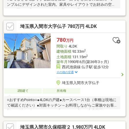
ンプルにデザインされた室内。家具やレイアウトでお好みの空間
に。●忙しい時でもスムーズに無駄なく作業できる、毎日を楽し
くするキッチンスペース～毎日使うキッチンだからこそ、食事の
準備を楽しい時間に。●窓からは明るい陽射しが差し込み、ゆっ
埼玉県入間市大字仏子 780万円 4LDK
たりとくつろげるリビング●使いやすいタイプの洗面化粧台のあ
るランドリースペース ●一日の疲れをすっきりと洗い流すバスル
ーム～きっとあなたのバスタイムも、単なる習慣から特別な時間
780
万円
に変わるはず。●収納豊富な居室～洋服以外にも、普段使わない
間取り
4LDK
ストック品など、いろいろ片付く嬉しい空間です。
2
建物面積
92.33m
2
土地面積
131.15m
築年月
1990年6月(築36年3ヶ月)
西武池袋線 仏子駅 徒歩12分
その他の交通
埼玉県入間市大字仏子
2階建て
所有権
○おすすめPointo○●4LDKの戸建●カースペース1台（車種は現地に
て確認ください）●対面キッチン～お料理しながらご家族やお客
様との会話も楽しめます。●お庭スペース広々 家庭菜園やBBQな
ども可能です！●東側がマンション駐車場により開放感あり●各部
屋収納あり●サンルームあり（現状未登記） 取り壊しのご相談
埼玉県入間市久保稲荷２ 1,980万円 4LDK
も可能です！○ライフインフォメーション○●コンビニ：徒歩3分●