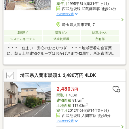
築年月
1995年8月(築31年1ヶ月)
西武池袋線 武蔵藤沢駅 徒歩24分
その他の交通
埼玉県入間市東町７
2階建て
都市ガス
駐車場あり
システムキッチン
浴室乾燥機
所有権
＊＊＊ 住まい、安心のおとりつぎ ＊＊＊地域密着を合言葉
に、朝日土地建物グループはおかげさまで42周年。所沢市周辺エ
リア・西武線沿線のお住まい探しは「朝日土地建物 所沢支店」に
お任せください。「ネットでは分からない雰囲気を知りたい」
「頭金が少なくても購入できる？」「住み替えは何から始めれば
埼玉県入間市黒須１ 2,480万円 4LDK
いいの？」そんな疑問や不安も、経験豊富な有資格スタッフが丁
寧にサポートいたします。広告未掲載物件や最新情報も多数ご用
意。物件レポートをご提供し、当日のご見学・無料送迎も対応可
2,480
万円
能です。お問い合わせは【所沢支店 営業2課 フリーダイヤル
間取り
4LDK
0120-27-0442】まで。まずはお気軽にご相談ください。
2
建物面積
91.5m
2
土地面積
117.63m
築年月
2012年6月(築14年3ヶ月)
西武池袋線 入間市駅 徒歩9分
その他の交通