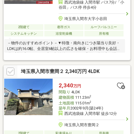
西武池袋線 入間市駅 バス7分/「小
谷田」バス停 停歩4分
埼玉県入間市大字小谷田
2階建て
都市ガス
ルーフバルコニー
システムキッチン
浴室乾燥機
所有権
－物件のおすすめポイント－▼特徴・南向きにつき陽当り良好・
LDKは約16.0帖、全居室6帖以上の広さを確保・お料理中も会話が
弾む対面式キッチン、床下収納付・キッチン背面に洗面室を配
置、家事動線に配慮・浴室はゆとりある1616サイズ、浴室換気乾
燥機付・南向きバルコニーを2か所に設置・駐車2台可能(車種によ
埼玉県入間市豊岡２ 2,340万円 4LDK
る)▼設備・食洗機・浄水器・温水洗浄便座▼周辺環境・さえき小
谷田食品館 徒歩4分(約300m)・入間市立東金子小学校 徒歩10分(約
730m)■ ご希望の住まい探しをお手伝いします ━━━━━・・・
2,340
万円
物件の詳細・ご相談はお気軽にお問い合わせください。
間取り
4LDK
2
建物面積
111.23m
2
土地面積
115.01m
築年月
2002年9月(築24年)
西武池袋線 入間市駅 徒歩12分
埼玉県入間市豊岡２
2階建て
駐車場あり
所有権