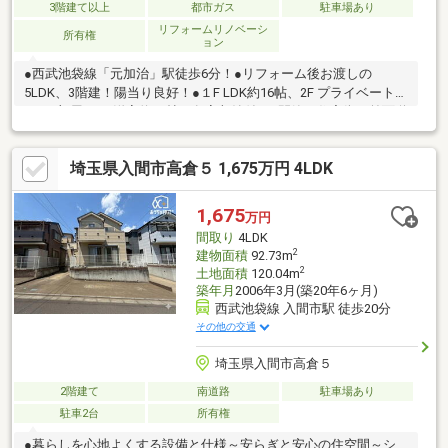
3階建て以上
都市ガス
駐車場あり
リフォームリノベーシ
所有権
ョン
●西武池袋線「元加治」駅徒歩6分！●リフォーム後お渡しの
5LDK、3階建！陽当り良好！●１F LDK約16帖、2F プライベートル
ーム4部屋、3F 洋室約11帖 各室収納付き●閑静な住宅街、前面道
路6ｍ以上で開放感があります。●小・中学校、商業施設等まで徒
歩10分圏内！住環境良好です本日～5日以内でご見学をご希望の
埼玉県入間市高倉５ 1,675万円 4LDK
方は、希望日時をご連絡ください。営業時間9:00～19:00はお電話
でのお問い合わせがスムーズです。尚、インターネットでも見学
の予約が可能です。
1,675
万円
間取り
4LDK
2
建物面積
92.73m
2
土地面積
120.04m
築年月
2006年3月(築20年6ヶ月)
西武池袋線 入間市駅 徒歩20分
その他の交通
埼玉県入間市高倉５
2階建て
南道路
駐車場あり
駐車2台
所有権
●暮らしを心地よくする設備と仕様～安らぎと安心の住空間～シ