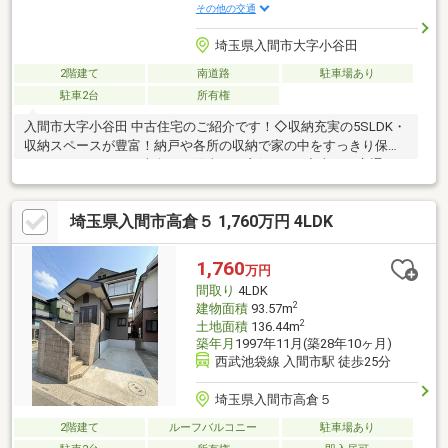
その他の交通
埼玉県入間市大字小谷田
2階建て
南道路
駐車場あり
駐車2台
所有権
入間市大字小谷田 中古住宅のご紹介です！◇収納充実の5SLDK・
収納スペースが豊富！納戸や各所の収納で家の中をすっきり保つ
ことができます。・南向きで陽当たり良好です♪◇車での交通ア
クセス良好県道63号線沿いで車での移動がスムーズな立地です。
広々とした前面道路で開放感があります。◇子育て世帯にもオス
埼玉県入間市高倉５ 1,760万円 4LDK
スメです！東金子小学校まで徒歩約12分（約950m）東金子中学校
まで徒歩約8分（約600m）◇周辺施設ご紹介・フーズマーケット
さえき小谷田店まで徒歩約7分・ローソン・スリーエフ入間上小谷
1,760
万円
田店まで徒歩約7分・ドラッグ・エース小谷田店まで徒歩約7分
間取り
4LDK
2
建物面積
93.57m
2
土地面積
136.44m
築年月
1997年11月(築28年10ヶ月)
西武池袋線 入間市駅 徒歩25分
埼玉県入間市高倉５
2階建て
ルーフバルコニー
駐車場あり