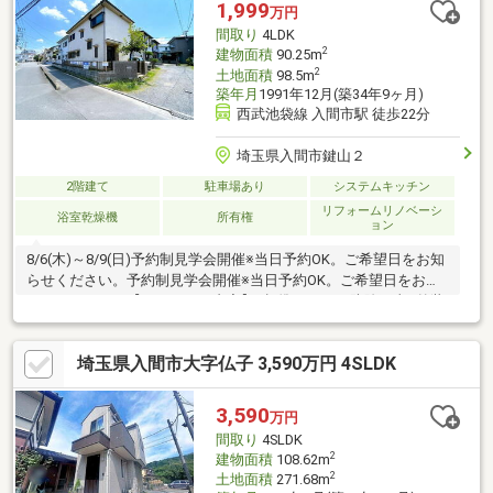
1,999
万円
間取り
4LDK
2
建物面積
90.25m
2
土地面積
98.5m
築年月
1991年12月(築34年9ヶ月)
西武池袋線 入間市駅 徒歩22分
埼玉県入間市鍵山２
2階建て
駐車場あり
システムキッチン
リフォームリノベーシ
浴室乾燥機
所有権
ョン
8/6(木)～8/9(日)予約制見学会開催※当日予約OK。ご希望日をお知
らせください。予約制見学会開催※当日予約OK。ご希望日をお知
らせください。【リフォーム内容】●標準シロアリ防除工事●外装
外壁屋根塗装●内装間取り変更（リビング移設、浴室拡張、2階ト
イレ新設）水回り設備全交換（キッチン、ユニットバス、洗面
埼玉県入間市大字仏子 3,590万円 4SLDK
台、トイレ、給湯器）、クロス張替、スイッチコンセント交換
【おすすめポイント】・本物件は条件により住宅ローン減税が適
用されます。・シロアリ防除工事施工後5年間保証。・お客様に合
3,590
万円
わせたローンの組み方や金融機関をご提案。住宅ローンが初
間取り
4SLDK
2
建物面積
108.62m
2
土地面積
271.68m