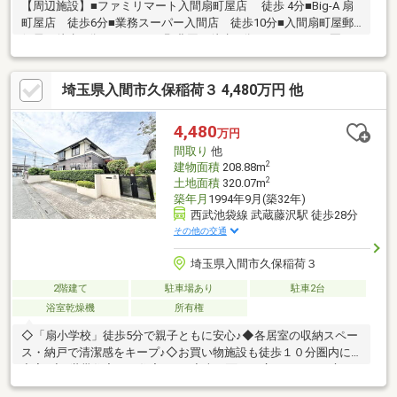
【周辺施設】■ファミリマート入間扇町屋店 徒歩 4分■Big-A 扇
町屋店 徒歩6分■業務スーパー入間店 徒歩10分■入間扇町屋郵
便局 徒歩 5分■ＪＡいるま野豊岡 徒歩 8分■おおぎこども園
徒歩 8分■めぐみ幼稚園 徒歩10分■扇小学校 徒歩 7分
■向原中学校 徒歩11分
埼玉県入間市久保稲荷３ 4,480万円 他
4,480
万円
間取り
他
2
建物面積
208.88m
2
土地面積
320.07m
築年月
1994年9月(築32年)
西武池袋線 武蔵藤沢駅 徒歩28分
その他の交通
埼玉県入間市久保稲荷３
2階建て
駐車場あり
駐車2台
浴室乾燥機
所有権
◇「扇小学校」徒歩5分で親子ともに安心♪◆各居室の収納スペー
ス・納戸で清潔感をキープ♪◇お買い物施設も徒歩１０分圏内に
充実♪◆2世帯住宅のご住宅です♪◇南に面した広々としたお庭が
ございます♪◆カースペース2台駐車可能！◇敷地面積96坪超えの