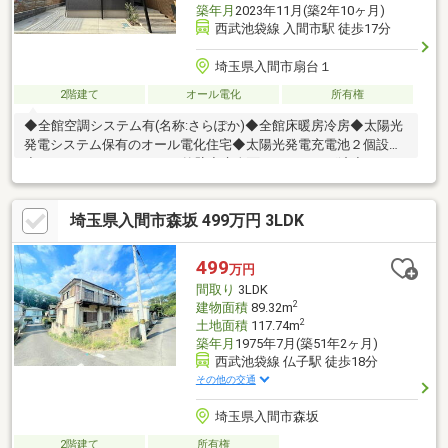
築年月
2023年11月(築2年10ヶ月)
西武池袋線 入間市駅 徒歩17分
埼玉県入間市扇台１
2階建て
オール電化
所有権
◆全館空調システム有(名称:さらぽか)◆全館床暖房冷房◆太陽光
発電システム保有のオール電化住宅◆太陽光発電充電池２個設置
◆ハイドロテクトタイルの外壁◆床全面コーティング済◆5.1ch
天井埋込型スピーカーシステム(JBL製)設置◆PanasonicIHクッキ
ングヒーター(ラクッキンググリル搭載、シングルオールメタル対
埼玉県入間市森坂 499万円 3LDK
応)◆食洗機有◆キッチンタッチレス水栓◆前面道路幅員約6m◆
収納スペース多数ございます◆引き戸が多く、省スペース性にも
優れています
499
万円
間取り
3LDK
2
建物面積
89.32m
2
土地面積
117.74m
築年月
1975年7月(築51年2ヶ月)
西武池袋線 仏子駅 徒歩18分
その他の交通
埼玉県入間市森坂
2階建て
所有権