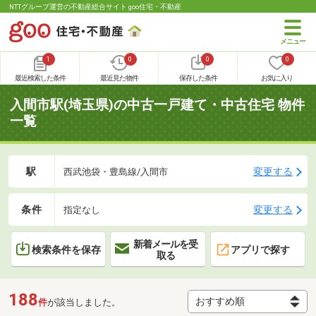
NTTグループ運営の不動産総合サイト goo住宅・不動産
1
0
0
0
最近検索した条件
最近見た物件
保存した条件
お気に入り
入間市駅(埼玉県)の中古一戸建て・中古住宅 物件
一覧
駅
変更する
西武池袋・豊島線/入間市
条件
変更する
指定なし
新着メールを受
検索条件を保存
アプリで探す
取る
188
件
が該当しました。