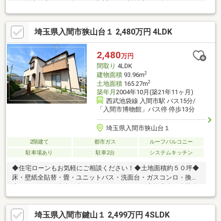
き、陽当り良好！～春には不老川沿いに桜並木をお楽しみいただ
けます～■三井アウトレットパーク.コストコも近隣に有り・‥…ラ
イフインフォメーション…‥・■小学校まで徒歩6分■中学校まで徒
埼玉県入間市狭山台１ 2,480万円 4LDK
歩16分■スーパーまで徒歩8分■コンビニまで徒歩2分
2,480
万円
間取り
4LDK
2
建物面積
93.96m
2
土地面積
165.27m
築年月
2004年10月(築21年11ヶ月)
西武池袋線 入間市駅 バス15分/
「入間市博物館」バス停 停歩13分
埼玉県入間市狭山台１
2階建て
都市ガス
ルーフバルコニー
駐車場あり
駐車2台
システムキッチン
◆住宅ローンもお気軽にご相談ください！◆土地面積約５０坪◆
床・壁紙全貼替・畳・ユニットバス・洗面台・ガスコンロ・換気
扇・バルコニー防水工事・ハウスクリーニング実施◆車２台駐車
可能です！◆屋根裏収納もあります！
埼玉県入間市鍵山１ 2,499万円 4SLDK