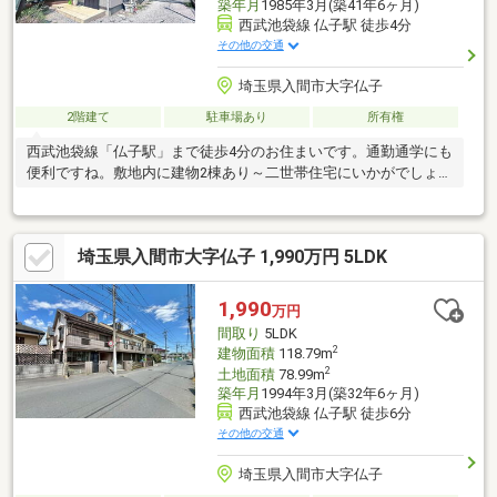
築年月
1985年3月(築41年6ヶ月)
西武池袋線 仏子駅 徒歩4分
その他の交通
埼玉県入間市大字仏子
2階建て
駐車場あり
所有権
西武池袋線「仏子駅」まで徒歩4分のお住まいです。通勤通学にも
便利ですね。敷地内に建物2棟あり～二世帯住宅にいかがでしょう
か
埼玉県入間市大字仏子 1,990万円 5LDK
1,990
万円
間取り
5LDK
2
建物面積
118.79m
2
土地面積
78.99m
築年月
1994年3月(築32年6ヶ月)
西武池袋線 仏子駅 徒歩6分
その他の交通
埼玉県入間市大字仏子