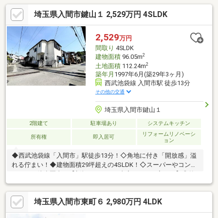
埼玉県入間市鍵山１ 2,529万円 4SLDK
2,529
万円
間取り
4SLDK
2
建物面積
96.05m
2
土地面積
112.24m
築年月
1997年6月(築29年3ヶ月)
西武池袋線 入間市駅 徒歩13分
その他の交通
埼玉県入間市鍵山１
2階建て
駐車場あり
システムキッチン
リフォームリノベーシ
所有権
即入居可
ョン
◆西武池袋線「入間市」駅徒歩13分！◇角地に付き「開放感」溢
れる佇まい！◆建物面積29坪超えの4SLDK！◇スーパーやコンビ
ニなどが徒歩圏内！【新規リフォーム内容（2026.3完了）】◎外
壁・屋根塗装、駐車場拡張工事◎システムキッチン、ユニットバ
ス、洗面化粧台、トイレ交換◎クロス張替え、畳表替え、障子・
埼玉県入間市東町６ 2,980万円 4LDK
襖張替え◎給湯器交換、インターホン設置、火災警報器・照明器
具設置当日のご見学予約も承ります。お気軽に【TEL：0120-284-