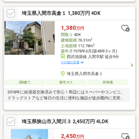
埼玉県入間市高倉１ 1,380万円 4DK
1,380
万円
間取り
4DK
2
建物面積
76.31m
2
土地面積
112.78m
築年月
1978年6月(築48年3ヶ月)
西武池袋線 入間市駅 徒歩9分
その他の交通
埼玉県入間市高倉１
2階建て
都市ガス
所有権
2018年に給湯器交換済みで安心！周辺にはスーパーやコンビニ、
ドラッグストアなど毎日の生活に便利な施設が徒歩圏内に充実し
ています。学校や公園も近く、子育てファミリーにもぴったりの
豊かな住環境です。■頭金0から購入可能■提携銀行多数、住宅ロ
ーンご相談ください■車でまとめてご案内！ご見学希望のお客様
埼玉県狭山市入間川３ 2,450万円 4LDK
は下記番号までお気軽にお問合せください♪■内見予約受付中！お
仕事帰りに即日のご案内も可能です♪
2,450
万円