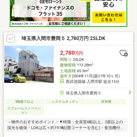
埼玉県入間市豊岡５ 2,780万円 2SLDK
2,780
万円
間取り
2SLDK
2
建物面積
113.28m
2
土地面積
65.3m
築年月
2004年11月(築21年10ヶ月)
西武池袋線 入間市駅 徒歩13分
埼玉県入間市豊岡５
3階建て以上
システムキッチン
所有権
リフォームリノベーシ
ョン
－物件のおすすめポイント－▼特徴・全居室6帖以上、2面以上の
採光を確保・LDKは広々約19.9帖(畳コーナーを含む)・食洗機付の
対面式キッチン・南西・南東2面バルコニー仕様・納戸約8.1帖は