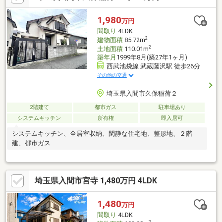
仏子駅：徒歩12分●ビッグエー：徒歩12分●セブンイレブン：徒歩
10分
1,980
万円
間取り
4LDK
2
建物面積
85.72m
2
土地面積
110.01m
築年月
1999年8月(築27年1ヶ月)
西武池袋線 武蔵藤沢駅 徒歩26分
その他の交通
埼玉県入間市久保稲荷２
2階建て
都市ガス
駐車場あり
システムキッチン
所有権
即入居可
システムキッチン、全居室収納、閑静な住宅地、整形地、２階
建、都市ガス
埼玉県入間市宮寺 1,480万円 4LDK
1,480
万円
間取り
4LDK