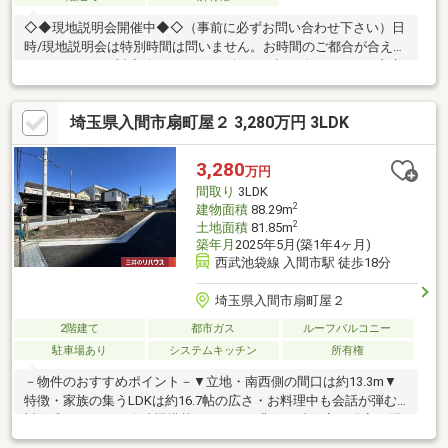
◇◆現地説明会開催中◆◇（事前に必ずお問い合わせ下さい）日
時/現地説明会は特別時間は問いません。お時間のご都合が合え
ば、いつでもご対応致します。お気軽にお申し付け下さい。◇貴
重なお時間の中で、ご希望の情報をご案内します◇ お客様のご都
合に合わせて、 短時間のご案内も可♪じっくりと沢山の物件情報
埼玉県入間市扇町屋２ 3,280万円 3LDK
のご案内も可♪ ご都合に合わせたご紹介をします♪ ～おおよその所
要時間や内容は、下記をご参考ください～〇ご希望条件のご相談
（30分～） 〇資金計画のご相談（30分～）〇現地／物件見学（60
3,280
万円
分～） 〇周辺環境のご紹介（60分～） ご来場の際は、事前にご予
間取り
3LDK
約をお願いします♪
2
建物面積
88.29m
2
土地面積
81.85m
築年月
2025年5月(築1年4ヶ月)
西武池袋線 入間市駅 徒歩18分
埼玉県入間市扇町屋２
2階建て
都市ガス
ルーフバルコニー
駐車場あり
システムキッチン
所有権
－物件のおすすめポイント－▼立地・南西側の間口は約13.3m▼
特徴・家族の集うLDKは約16.7帖の広さ・お料理中も会話が弾む
対面式キッチン、食洗機搭載・キッチン背面に洗面室・浴室を配
置、家事動線良好・コミュニケーションを育むリビング階段・全