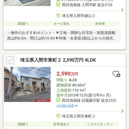
西武池袋線 入間市駅 徒歩21分
埼玉県入間市鍵山２
2階建て
オール電化
所有権
－物件のおすすめポイント－▼立地・閑静な住宅街・前面道路幅
員は約6.2m、間口は約13.3m▼特徴・全居室2面以上からの採光を
確保・ご家族が長い時間を過ごすLDKは約17.4帖の広さ・家族を
見守れる対面式キッチン、勝手口有・主寝室はゆとりある約8.1
帖、WICを設置・洗髪洗面化粧台有・駐車スペース有(車種によ
埼玉県入間市東町２ 2,590万円 4LDK
る)▼周辺環境・スーパーバリューロピア入間春日町店 徒歩6分(約
420m)・スーパー「いなげや入間春日町店」徒歩8分(約640m)■ ご
希望の住まい探しをお手伝いします ━━━━━・・・物件の詳
2,590
万円
細・ご相談はお気軽にお問い合わせください。
間取り
4LDK
2
建物面積
89.42m
2
土地面積
110.1m
築年月
2013年12月(築12年9ヶ月)
西武池袋線 武蔵藤沢駅 徒歩23分
その他の交通
埼玉県入間市東町２
2階建て
駐車場あり
システムキッチン