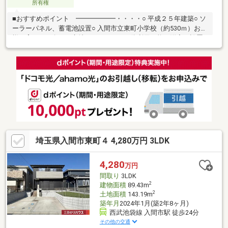
所有権
■おすすめポイント ━━━━━━・・・・○ 平成２５年建築○ ソ
ーラーパネル、蓄電池設置○ 入間市立東町小学校（約530ｍ）お子
様を育むのに向いた立地です○ ＬＤと一体利用可能な洋室を設置
した４ＬＤＫ○ インテリアの映える広々としたＬＤＫ約15帖○ 家
族との会話が弾む対面式キッチン○ ワイドな鏡を備えた洗面化粧
台○ 全居室収納あり○ 床下収納庫あり・本物件ご購入時にかかる
諸費用、住宅ローン利用時の月々の返済例等を記載した資金計画
表を作成いたします。・ご見学をご希望のお客様はお気軽にお問
い合わせください。
埼玉県入間市東町４ 4,280万円 3LDK
4,280
万円
間取り
3LDK
2
建物面積
89.43m
2
土地面積
143.19m
築年月
2024年1月(築2年8ヶ月)
西武池袋線 入間市駅 徒歩24分
その他の交通