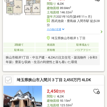
間取り
4LDK
2
建物面積
89.84m
2
土地面積
146.32m
築年月
2021年10月(築4年11ヶ月)
西武池袋・豊島線 入間市駅 徒歩28
分
その他の交通
埼玉県狭山市根岸１丁目
2階建て
南道路
駐車場あり
駐車2台
所有権
バリアフリー
狭山市根岸1丁目・中古戸建・4LDKの注文住宅・築浅物件（令和3
年築）豊富な収納・生活の利便性と落ち着いた環境
埼玉県狭山市入間川３丁目 2,450万円 4LDK
2,450
万円
間取り
4LDK
2
建物面積
93.15m
2
土地面積
125.53m