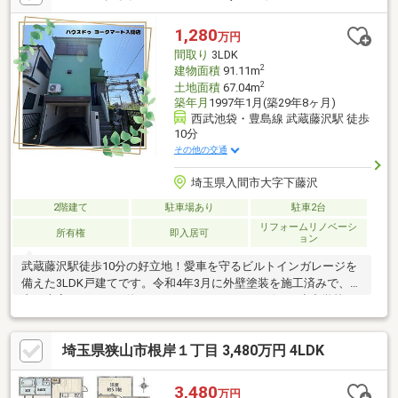
1,280
万円
間取り
3LDK
2
建物面積
91.11m
2
土地面積
67.04m
築年月
1997年1月(築29年8ヶ月)
西武池袋・豊島線 武蔵藤沢駅 徒歩
10分
その他の交通
埼玉県入間市大字下藤沢
2階建て
駐車場あり
駐車2台
リフォームリノベーシ
所有権
即入居可
ョン
武蔵藤沢駅徒歩10分の好立地！愛車を守るビルトインガレージを
備えた3LDK戸建てです。令和4年3月に外壁塗装を施工済みで、室
内も大変きれいにお使いです。スーパーやコンビニ、小中学校が
身近に揃います。
埼玉県狭山市根岸１丁目 3,480万円 4LDK
3,480
万円