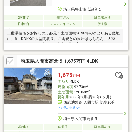
埼玉県狭山市広瀬台１
2階建て
都市ガス
駐車場あり
駐車2台
システムキッチン
所有権
二世帯住宅をお探しの方必見！土地面積56.98坪のゆとりある敷地
に、8LLDDKKの大型間取り。ご両親との同居はもちろん、大家族
やライフスタイルに合わせた多彩な使い方ができる住まいです♪
埼玉県入間市高倉５ 1,675万円 4LDK
1,675
万円
間取り
4LDK
2
建物面積
92.73m
2
土地面積
120.04m
築年月
2006年3月(築20年6ヶ月)
西武池袋線 入間市駅 徒歩20分
その他の交通
埼玉県入間市高倉５
2階建て
南道路
駐車場あり