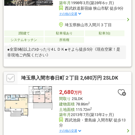
築年月
1998年3月(築28年6ヶ月)
西武鉄道新宿線 狭山市駅 徒歩9分
その他の交通
埼玉県狭山市入間川３丁目
2階建て
駐車場あり
駐車3台
システムキッチン
所有権
●全室6帖以上のゆったり4ＬＤＫ●そよら徒歩5分《現在空家！是
非現地ご内覧ください》
埼玉県入間市春日町２丁目 2,680万円 2SLDK
2,680
万円
間取り
2SLDK
2
建物面積
78.86m
2
土地面積
115.72m
築年月
2013年7月(築13年2ヶ月)
西武池袋・豊島線 入間市駅 徒歩13
分
その他の交通