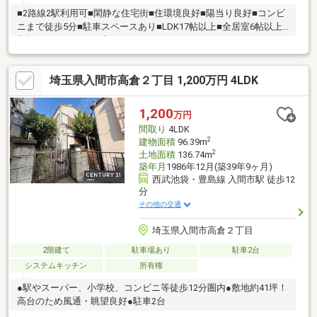
■2路線2駅利用可■閑静な住宅街■住環境良好■陽当り良好■コンビ
ニまで徒歩5分■駐車スペースあり■LDK17帖以上■全居室6帖以上■
新規リノベーション済
埼玉県入間市高倉２丁目 1,200万円 4LDK
1,200
万円
間取り
4LDK
2
建物面積
96.39m
2
土地面積
136.74m
築年月
1986年12月(築39年9ヶ月)
西武池袋・豊島線 入間市駅 徒歩12
分
その他の交通
埼玉県入間市高倉２丁目
2階建て
駐車場あり
駐車2台
システムキッチン
所有権
●駅やスーパー、小学校、コンビニ等徒歩12分圏内●敷地約41坪！
高台のため風通・眺望良好●駐車2台