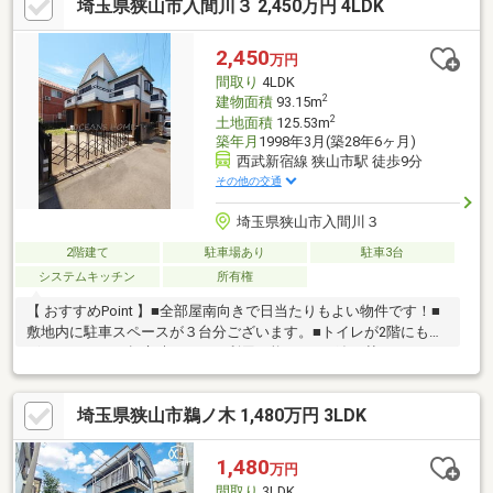
埼玉県狭山市入間川３ 2,450万円 4LDK
(約383ｍ)・狭山北入曽郵便局 徒歩14分(約1086ｍ)
2,450
万円
間取り
4LDK
2
建物面積
93.15m
2
土地面積
125.53m
築年月
1998年3月(築28年6ヶ月)
西武新宿線 狭山市駅 徒歩9分
その他の交通
埼玉県狭山市入間川３
2階建て
駐車場あり
駐車3台
システムキッチン
所有権
【 おすすめPoint 】■全部屋南向きで日当たりもよい物件です！■
敷地内に駐車スペースが３台分ございます。■トイレが2階にもご
ざいますので、起床時にすぐご利用可能です！■追い焚きもでき
る一坪風呂で足も伸ばせます。■バルコニーも広いため、洗濯物
もたくさん干せますね♪■イオンタウンが徒歩圏内にあるので、お
埼玉県狭山市鵜ノ木 1,480万円 3LDK
買い物や、外食にも便利です！■お庭も広く、ガーデニングも楽
しめます♪■全居室ゆとりの6帖以上♪■屋根裏収納がございます。
季節物や思い出の品の収納として♪
1,480
万円
間取り
3LDK