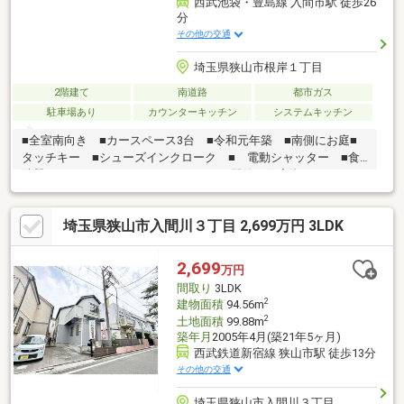
西武池袋・豊島線 入間市駅 徒歩26
分
その他の交通
埼玉県狭山市根岸１丁目
2階建て
南道路
都市ガス
駐車場あり
カウンターキッチン
システムキッチン
■全室南向き ■カースペース3台 ■令和元年築 ■南側にお庭■
タッチキー ■シューズインクローク ■ 電動シャッター ■食
洗器 ■ホスクリーン ■パントリー ■閑静な住宅街
埼玉県狭山市入間川３丁目 2,699万円 3LDK
2,699
万円
間取り
3LDK
2
建物面積
94.56m
2
土地面積
99.88m
築年月
2005年4月(築21年5ヶ月)
西武鉄道新宿線 狭山市駅 徒歩13分
その他の交通
埼玉県狭山市入間川３丁目