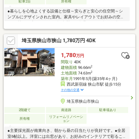
駐車2台
所有権
●暮らしを心地よくする設備と仕様～安らぎと安心の住空間～シ
ンプルにデザインされた室内。家具やレイアウトでお好みの空間
に。●忙しい時でもスムーズに無駄なく作業できる、毎日を楽し
くするキッチンスペース～毎日使うキッチンだからこそ、食事の
準備を楽しい時間に。●窓からは明るい陽射しが差し込み、ゆっ
埼玉県狭山市狭山 1,780万円 4DK
たりとくつろげるリビング●使いやすいタイプの洗面化粧台のあ
るランドリースペース ●一日の疲れをすっきりと洗い流すバスル
ーム～きっとあなたのバスタイムも、単なる習慣から特別な時間
1,780
万円
に変わるはず。●収納豊富な居室～洋服以外にも、普段使わない
間取り
4DK
ストック品など、いろいろ片付く嬉しい空間です。
2
建物面積
96.66m
2
土地面積
74.63m
築年月
1991年5月(築35年4ヶ月)
西武新宿線 狭山市駅 徒歩15分
その他の交通
埼玉県狭山市狭山
2階建て
南道路
駐車場あり
リフォームリノベーシ
所有権
ョン
●主要採光面が南東向き、朝から昼の日当たりが良好です。●全居
室6帖以上。洋室には出窓があり、お好みのインテリアで彩ること