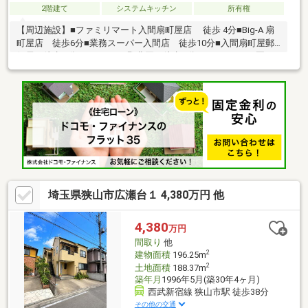
2階建て
システムキッチン
所有権
【周辺施設】■ファミリマート入間扇町屋店 徒歩 4分■Big-A 扇
町屋店 徒歩6分■業務スーパー入間店 徒歩10分■入間扇町屋郵
便局 徒歩 5分■ＪＡいるま野豊岡 徒歩 8分■おおぎこども園
徒歩 8分■めぐみ幼稚園 徒歩10分■扇小学校 徒歩 7分
■向原中学校 徒歩11分
埼玉県狭山市広瀬台１ 4,380万円 他
4,380
万円
間取り
他
2
建物面積
196.25m
2
土地面積
188.37m
築年月
1996年5月(築30年4ヶ月)
西武新宿線 狭山市駅 徒歩38分
その他の交通