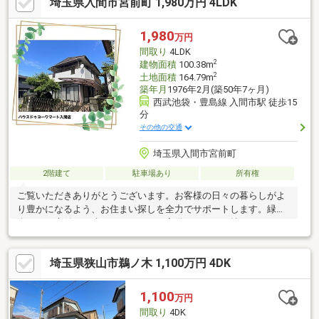
埼玉県入間市宮前町 1,980万円 4LDK
1,980
万円
間取り
4LDK
2
建物面積
100.38m
2
土地面積
164.79m
築年月
1976年2月(築50年7ヶ月)
西武池袋・豊島線 入間市駅 徒歩15
分
その他の交通
埼玉県入間市宮前町
2階建て
駐車場あり
所有権
ご覧いただきありがとうございます。お客様の日々の暮らしがよ
り豊かになるよう、お住まい探しを全力でサポートします。緑を
楽しめる庭付き戸建。カースペース完備。マイカー持ちのファミ
リーにも最適です！
埼玉県狭山市鵜ノ木 1,100万円 4DK
1,100
万円
間取り
4DK