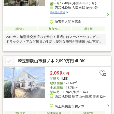
築年月
1978年6月(築48年3ヶ月)
西武池袋線 入間市駅 徒歩9分
その他の交通
埼玉県入間市高倉１
2階建て
都市ガス
所有権
2018年に給湯器交換済みで安心！周辺にはスーパーやコンビニ、
ドラッグストアなど毎日の生活に便利な施設が徒歩圏内に充実し
ています。学校や公園も近く、子育てファミリーにもぴったりの
豊かな住環境です。■頭金0から購入可能■提携銀行多数、住宅ロ
ーンご相談ください■車でまとめてご案内！ご見学希望のお客様
埼玉県狭山市鵜ノ木 2,099万円 4LDK
は下記番号までお気軽にお問合せください♪■内見予約受付中！お
仕事帰りに即日のご案内も可能です♪
2,099
万円
間取り
4LDK
2
建物面積
123.69m
2
土地面積
115.75m
築年月
1987年9月(築39年)
西武池袋線 稲荷山公園駅 徒歩12分
埼玉県狭山市鵜ノ木
2階建て
駐車場あり
駐車2台