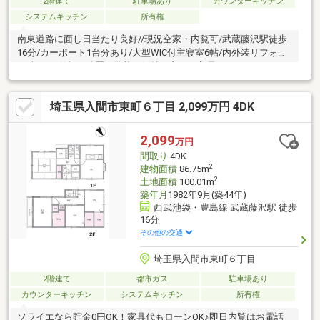
2階建て
駐車場あり
カウンターキッチン
システムキッチン
所有権
南東道路に面し日当たり良好//現況空家・内覧可/武蔵藤沢駅徒歩
16分/カーポート1台分あり/大型WIC付主寝室6帖/内外装リフォー
ム後のお引渡し/綺麗な状態で気持ち良くご入居頂けます
埼玉県入間市東町６丁目 2,099万円 4DK
2,099
万円
間取り
4DK
2
建物面積
86.75m
2
土地面積
100.01m
築年月
1982年9月(築44年)
西武池袋・豊島線 武蔵藤沢駅 徒歩
16分
その他の交通
埼玉県入間市東町６丁目
2階建て
都市ガス
駐車場あり
カウンターキッチン
システムキッチン
所有権
ソライエなら貯金0円OK！家具代もローンOK♪即日内覧はお電話