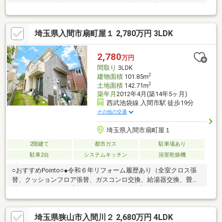
ができます。●ビルトインガレージは雨を気にせず、アウトドア
用品やスペアタイヤなどを置けるので大変便利です。●閑静な住
宅地、 小学校や保育園まで徒歩約10分圏内●周辺にはスーパー，
埼玉県入間市扇町屋１ 2,780万円 3LDK
ドラッグストアー，コンビニ，病院等あり生活の利便性が良好で
す！
2,780
万円
間取り
3LDK
2
建物面積
101.85m
2
土地面積
142.71m
築年月
2012年4月(築14年5ヶ月)
西武池袋線 入間市駅 徒歩19分
その他の交通
埼玉県入間市扇町屋１
2階建て
都市ガス
駐車場あり
駐車2台
システムキッチン
浴室乾燥機
○おすすめPointo○●令和６年リフォーム履歴あり（全室クロス張
替、クッションフロア張替、ガスコンロ交換、給湯器交換、畳表
替え、1F、2Fトイレ交換、バルコニートップコート、ハウスクリ
ーニングなど）●ウォークインクローゼット付き●ペアガラス●カ
ースペース2台(車種による)●対面キッチン～お料理しながらご家
埼玉県狭山市入間川２ 2,680万円 4LDK
族やお客様との会話も楽しめます。●24時間換気システム●平成24