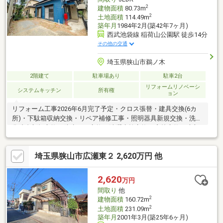
2
建物面積
80.73m
2
土地面積
114.49m
築年月
1984年2月(築42年7ヶ月)
西武池袋線 稲荷山公園駅 徒歩14分
その他の交通
埼玉県狭山市鵜ノ木
2階建て
駐車場あり
駐車2台
リフォームリノベーシ
システムキッチン
所有権
ョン
リフォーム工事2026年6月完了予定・クロス張替・建具交換(6カ
所)・下駄箱収納交換・リペア補修工事・照明器具新規交換・洗面
化粧台新規交換・防水パン交換・洗濯水栓交換・窓枠交換・木部
塗装工事・ハウスクリーニング実施2019年実施 リフォーム工事履
歴クロス張替、フローリング工事、室内塗装工事建具交換(一部既
埼玉県狭山市広瀬東２ 2,620万円 他
存)、システムキッチン交換ユニットバス交換、トイレ交換、給湯
器交換外壁屋根塗装工事、スイッチコンセント交換、TVモニター
ホン交換、シロアリ防除工事、外構工事
2,620
万円
間取り
他
2
建物面積
160.72m
2
土地面積
231.09m
築年月
2001年3月(築25年6ヶ月)