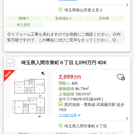
埼玉県狭山市富士見２
2階建て
駐車場あり
所有権
即入居可
◇リフォーム工事も承れますのでお気軽にご相談ください。◇内
覧可能ですので、この機会にぜひご見学なさってください。◇現
在空家なので即入居が可能です！◇土地売りもご相談ください。
◇建ぺい率60％ 容積率200％～・～・～・～・～・～・～・
～・～・～・～・～・～・～・～・～・～・～・～お問い合わせ
埼玉県入間市東町６丁目 2,099万円 4DK
は 【0120-515-888 】 までお気軽にどうぞ♪担当のスタッフが分か
りやすく丁寧にご対応を致します！埼玉県所沢市宮本町1-9-25
【 株式会社すまらいふ 】
2,099
万円
間取り
4DK
2
建物面積
86.75m
2
土地面積
100.01m
築年月
1982年9月(築44年)
西武池袋・豊島線 武蔵藤沢駅 徒歩
16分
その他の交通
埼玉県入間市東町６丁目