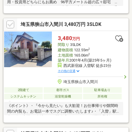
用・投資用どちらにもお薦め 96平方メートル超の広々邸宅 角
地にて陽当り良好♪※オンライン内見のご案内（※見学予約より受
付）ランチや仕事後の10分で完結！プロの解説とパノラマ画像を
使った簡易的なオンライン相談受付中！◆ご家族みんながゆった
埼玉県狭山市入間川 3,480万円 3SLDK
りくつろげる広々リビング◆ご家族の思い出も大切にしまってお
けるたっぷり収納◆ほっこりできる和室でくつろぐひととき・南
側道路に面す、閑静な住宅地、前道６ｍ以上、角地、緑豊かな住
3,480
万円
宅地立地・陽当り良好、通風良好・全居室収納付・浴室に窓付で
間取り
3SLDK
バスタイムを快適に・バルコニー付・即入居可能
2
建物面積
122.55m
2
土地面積
165.06m
築年月
2001年4月(築25年5ヶ月)
西武新宿線 入曽駅 徒歩23分
その他の交通
埼玉県狭山市入間川
2階建て
都市ガス
駐車場あり
システムキッチン
浴室乾燥機
所有権
《ポイント》・『今から見たい』も大歓迎！お仕事帰りや隙間時
間の内覧も、お電話一本でスグに調整いたします♪・「入曽」駅徒
歩23分の立地♪・角地につき開放感があります！《周辺環境》・
ビッグ・エー 狭山店 徒歩3分(約165ｍ)・セブン-イレブン 狭山
富士見東店 徒歩2分(約99ｍ)・スギドラッグ 北入曽店 徒歩5分