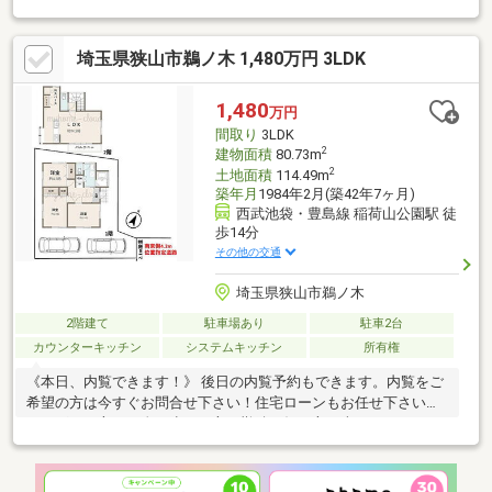
埼玉県狭山市鵜ノ木 1,480万円 3LDK
1,480
万円
間取り
3LDK
2
建物面積
80.73m
2
土地面積
114.49m
築年月
1984年2月(築42年7ヶ月)
西武池袋・豊島線 稲荷山公園駅 徒
歩14分
その他の交通
埼玉県狭山市鵜ノ木
2階建て
駐車場あり
駐車2台
カウンターキッチン
システムキッチン
所有権
《本日、内覧できます！》 後日の内覧予約もできます。内覧をご
希望の方は今すぐお問合せ下さい！住宅ローンもお任せ下さい。
シングルの方、頭金が少ない方、勤続が短い方、車やカードロー
ンのおまとめもOK！