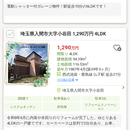
電動シャッター付ガレージ物件！駅徒歩10分の6LDKです！
埼玉県入間市大字小谷田 1,290万円 4LDK
1,290
万円
間取り
4LDK
2
建物面積
94.39m
2
土地面積
116.53m
築年月
1987年4月(築39年5ヶ月)
西武池袋・豊島線 仏子駅 徒歩27分
その他の交通
埼玉県入間市大字小谷田
2階建て
駐車場あり
駐車2台
リフォームリノベーシ
システムキッチン
所有権
ョン
令和8年6月に内装や水回りのリフォームが完了した、ゆとりある
4LDKの一戸建てです。カースペースは並列で2台分あり、お車通
勤の方も安心。周辺は落ち着いた住環境で、新久小学校・東金子