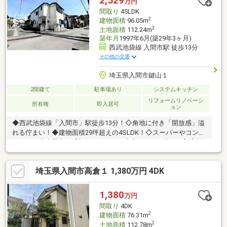
2,529
万円
きな窓には電動シャッターを完備。毎日の開閉もスムーズに行え
間取り
4SLDK
ます！◆防蟻処理実施済（2018.1・2024.6）
2
建物面積
96.05m
2
土地面積
112.24m
築年月
1997年6月(築29年3ヶ月)
西武池袋線 入間市駅 徒歩13分
その他の交通
埼玉県入間市鍵山１
2階建て
駐車場あり
システムキッチン
リフォームリノベーシ
所有権
即入居可
ョン
◆西武池袋線「入間市」駅徒歩13分！◇角地に付き「開放感」溢
れる佇まい！◆建物面積29坪超えの4SLDK！◇スーパーやコンビ
ニなどが徒歩圏内！【新規リフォーム内容（2026.3完了）】◎外
壁・屋根塗装、駐車場拡張工事◎システムキッチン、ユニットバ
ス、洗面化粧台、トイレ交換◎クロス張替え、畳表替え、障子・
埼玉県入間市高倉１ 1,380万円 4DK
襖張替え◎給湯器交換、インターホン設置、火災警報器・照明器
具設置当日のご見学予約も承ります。お気軽に【TEL：0120-284-
788】 までお電話下さい！■詳しい資料のご請求・物件見学のご依
1,380
万円
頼はページ内の無料【資料請求】・【見学予約する】ボタンより
間取り
4DK
お進みください。
2
建物面積
76.31m
2
土地面積
112.78m