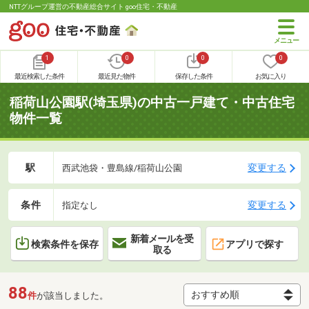
NTTグループ運営の不動産総合サイト goo住宅・不動産
1
0
0
0
最近検索した条件
最近見た物件
保存した条件
お気に入り
稲荷山公園駅(埼玉県)の中古一戸建て・中古住宅
物件一覧
駅
変更する
西武池袋・豊島線/稲荷山公園
条件
変更する
指定なし
新着メールを受
検索条件を保存
アプリで探す
取る
88
件
が該当しました。