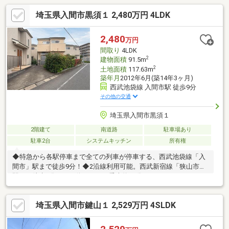
埼玉県入間市黒須１ 2,480万円 4LDK
2,480
万円
間取り
4LDK
2
建物面積
91.5m
2
土地面積
117.63m
築年月
2012年6月(築14年3ヶ月)
西武池袋線 入間市駅 徒歩9分
その他の交通
埼玉県入間市黒須１
2階建て
南道路
駐車場あり
駐車2台
システムキッチン
所有権
◆特急から各駅停車まで全ての列車が停車する、西武池袋線「入
間市」駅まで徒歩9分！◆2沿線利用可能。西武新宿線「狭山市」
駅へ、徒歩2分のバス停からバス乗車約10分でアクセスできま
す！◆駅直結のショッピングモール「西武入間PePe」があり、駅
までの道のりにはコンビニ、駅周辺にはシネマコンプレックスも
埼玉県入間市鍵山１ 2,529万円 4SLDK
あります！◆南側を含む二方向道路に面しており、陽当たり・開
放感のある立地！◆カースペース2台分あり。うち1台分は5m級の
乗用車も駐車可能！◆1階南向き洋室とリビングダイニングの大