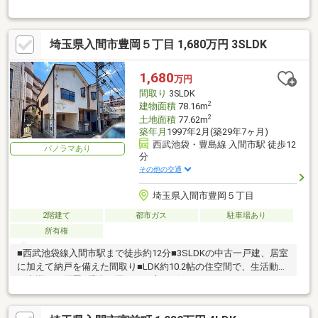
埼玉県入間市豊岡５丁目 1,680万円 3SLDK
1,680
万円
間取り
3SLDK
2
建物面積
78.16m
2
土地面積
77.62m
築年月
1997年2月(築29年7ヶ月)
西武池袋・豊島線 入間市駅 徒歩12
パノラマあり
分
その他の交通
埼玉県入間市豊岡５丁目
2階建て
都市ガス
駐車場あり
所有権
■西武池袋線入間市駅まで徒歩約12分■3SLDKの中古一戸建、居室
に加えて納戸を備えた間取り■LDK約10.2帖の住空間で、生活動線
を意識した配置■愛車を風雨から守るビルトインガレージ