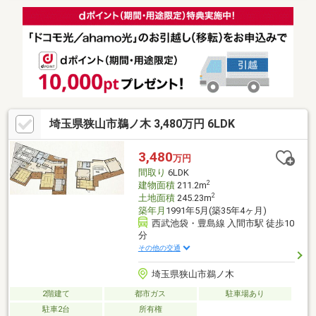
埼玉県狭山市鵜ノ木 3,480万円 6LDK
3,480
万円
間取り
6LDK
2
建物面積
211.2m
2
土地面積
245.23m
築年月
1991年5月(築35年4ヶ月)
西武池袋・豊島線 入間市駅 徒歩10
分
その他の交通
埼玉県狭山市鵜ノ木
2階建て
都市ガス
駐車場あり
駐車2台
所有権