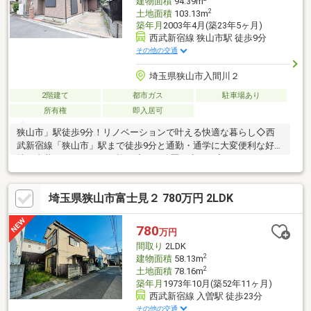
建物面積
94.39m
2
土地面積
103.13m
築年月
2003年4月(築23年5ヶ月)
西武新宿線 狭山市駅 徒歩9分
その他の交通
埼玉県狭山市入間川２
2階建て
都市ガス
駐車場あり
所有権
即入居可
狭山市」駅徒歩9分！リノベーションで叶える快適な暮らし◇西
武新宿線「狭山市」駅まで徒歩9分と通勤・通学に大変便利な好立
地！内装リノベーション施工済みで綺麗に生まれ変わった4LDKで
す。◇全室6帖以上のゆとりある間取り＆全室2面採光で、家中ど
こにいても明るく爽やかな風を感じられます。全室収納完備で荷
埼玉県狭山市富士見２ 780万円 2LDK
物もすっきり収納可能。◇お車は2台駐車いただけます（車種に
よる）。◇小学校（徒歩6分）やコンビニ（徒歩5分）、病院も徒
歩圏内に揃う周辺環境の良さも魅力。ぜひお気軽にお問い合わせ
780
万円
ください！
間取り
2LDK
2
建物面積
58.13m
2
土地面積
78.16m
築年月
1973年10月(築52年11ヶ月)
西武新宿線 入曽駅 徒歩23分
その他の交通