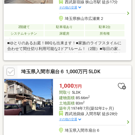
西武新宿線 狭山市駅 徒歩17分
その他の交通
埼玉県狭山市広瀬東２
2階建て
駐車場あり
駐車2台
システムキッチン
床暖房
所有権
■ゆとりのあるお庭！BBQも出来ます！■家族のライフスタイルに
合わせて間仕切り利用可能な2ドア1ルーム！（2階）■毎日の家事
の時短を助けるビルトイン食器洗浄乾燥機付！（2階）■徒歩圏内
に生活施設が集まった利便性の高い立地！■カースペース2台駐車
可能！■ビルトイン浄水器付！（2階）■LDK床暖房付！（2階）嬉
埼玉県入間市扇台６ 1,000万円 5LDK
しい設備がたくさん詰まったご住宅です！詳しくは西武開発・狭
山店【0120-935-983】までお気軽にお問い合わせ下さい！
1,000
万円
間取り
5LDK
2
建物面積
85.66m
2
土地面積
83m
築年月
1974年7月(築52年2ヶ月)
西武池袋線 入間市駅 徒歩28分
その他の交通
埼玉県入間市扇台６