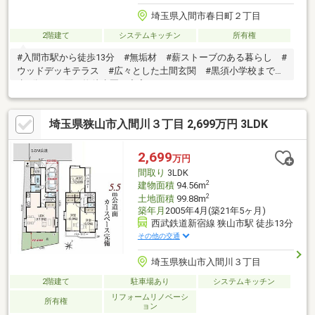
埼玉県入間市春日町２丁目
2階建て
システムキッチン
所有権
#入間市駅から徒歩13分 #無垢材 #薪ストーブのある暮らし #
ウッドデッキテラス #広々とした土間玄関 #黒須小学校まで徒
歩4分 #お買い物徒歩圏に充実
埼玉県狭山市入間川３丁目 2,699万円 3LDK
2,699
万円
間取り
3LDK
2
建物面積
94.56m
2
土地面積
99.88m
築年月
2005年4月(築21年5ヶ月)
西武鉄道新宿線 狭山市駅 徒歩13分
その他の交通
埼玉県狭山市入間川３丁目
2階建て
駐車場あり
システムキッチン
リフォームリノベーシ
所有権
ョン