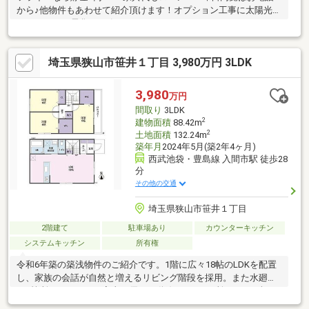
から♪他物件もあわせて紹介頂けます！オプション工事に太陽光パ
ネル、オール電化も一緒にいかがですか？
埼玉県狭山市笹井１丁目 3,980万円 3LDK
3,980
万円
間取り
3LDK
2
建物面積
88.42m
2
土地面積
132.24m
築年月
2024年5月(築2年4ヶ月)
西武池袋・豊島線 入間市駅 徒歩28
分
その他の交通
埼玉県狭山市笹井１丁目
2階建て
駐車場あり
カウンターキッチン
システムキッチン
所有権
令和6年築の築浅物件のご紹介です。1階に広々18帖のLDKを配置
し、家族の会話が自然と増えるリビング階段を採用。また水廻り
が1箇所にまとまった家事に優しい動線です。2ヶ所のWICを含め
収納も豊富です。