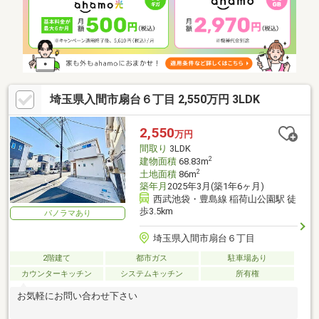
埼玉県入間市扇台６丁目 2,550万円 3LDK
2,550
万円
間取り
3LDK
2
建物面積
68.83m
2
土地面積
86m
築年月
2025年3月(築1年6ヶ月)
西武池袋・豊島線 稲荷山公園駅 徒
歩3.5km
パノラマあり
埼玉県入間市扇台６丁目
2階建て
都市ガス
駐車場あり
カウンターキッチン
システムキッチン
所有権
お気軽にお問い合わせ下さい