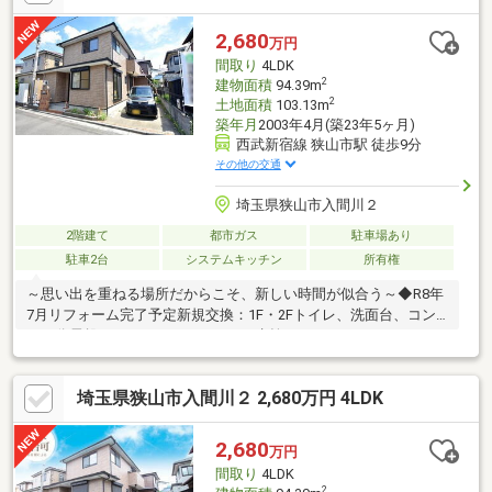
年築の3LDK+畳コーナー●バス停徒歩2分 雨でも駅までの利用が
楽に可能です！○ライフインフォメーション○●豊岡小学校 徒
2,680
万円
歩20分●豊岡中学校 徒歩20分●セブンイレブン 徒歩5分
間取り
4LDK
2
建物面積
94.39m
2
土地面積
103.13m
築年月
2003年4月(築23年5ヶ月)
西武新宿線 狭山市駅 徒歩9分
その他の交通
埼玉県狭山市入間川２
2階建て
都市ガス
駐車場あり
駐車2台
システムキッチン
所有権
～思い出を重ねる場所だからこそ、新しい時間が似合う～◆R8年
7月リフォーム完了予定新規交換：1F・2Fトイレ、洗面台、コン
ロ、分電盤、インターホンキッチン水栓、スイッチ・コンセント
パネル既存照明→ダウンライト交換張替：クロス全室、水回り
CF、1F・2Fフロアタイル上貼りハウスクリーニングなど◆慌ただ
埼玉県狭山市入間川２ 2,680万円 4LDK
しい朝にも、ゆとりという贅沢を西武新宿線「狭山市」駅 徒歩9
分◆お子さまの成長を見守る安心の通学距離◎入間川東小学校
徒歩6分◆各部屋に収納を備えた暮らしやすさを考えた住まい狭
2,680
万円
山市入間川2丁目 中古戸建のお問合せは【0120-727-478】までお
間取り
4LDK
電話ください
2