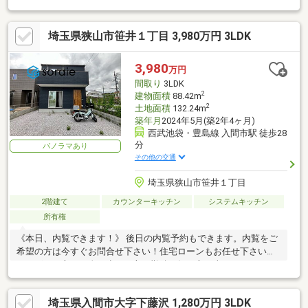
中学校エリアです
埼玉県狭山市笹井１丁目 3,980万円 3LDK
3,980
万円
間取り
3LDK
2
建物面積
88.42m
2
土地面積
132.24m
築年月
2024年5月(築2年4ヶ月)
西武池袋・豊島線 入間市駅 徒歩28
分
パノラマあり
その他の交通
埼玉県狭山市笹井１丁目
2階建て
カウンターキッチン
システムキッチン
所有権
《本日、内覧できます！》 後日の内覧予約もできます。内覧をご
希望の方は今すぐお問合せ下さい！住宅ローンもお任せ下さい。
シングルの方、頭金が少ない方、勤続が短い方、車やカードロー
ンのおまとめもOK！
埼玉県入間市大字下藤沢 1,280万円 3LDK