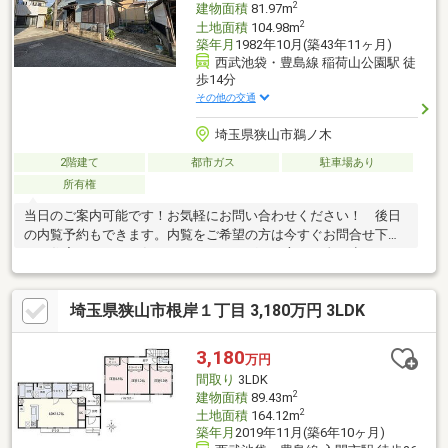
2
建物面積
81.97m
2
土地面積
104.98m
築年月
1982年10月(築43年11ヶ月)
西武池袋・豊島線 稲荷山公園駅 徒
歩14分
その他の交通
埼玉県狭山市鵜ノ木
2階建て
都市ガス
駐車場あり
所有権
当日のご案内可能です！お気軽にお問い合わせください！ 後日
の内覧予約もできます。内覧をご希望の方は今すぐお問合せ下さ
い！住宅ローンもお任せ下さい。シングルの方、頭金が少ない
方、勤続が短い方、車やカード
埼玉県狭山市根岸１丁目 3,180万円 3LDK
3,180
万円
間取り
3LDK
2
建物面積
89.43m
2
土地面積
164.12m
築年月
2019年11月(築6年10ヶ月)