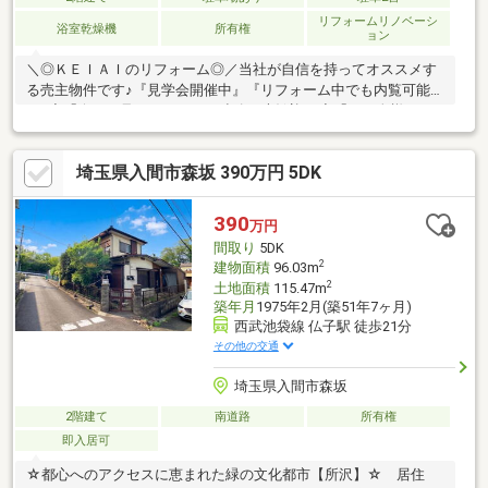
リフォームリノベーシ
浴室乾燥機
所有権
ョン
＼◎ＫＥＩＡＩのリフォーム◎／当社が自信を持ってオススメす
る売主物件です♪『見学会開催中』『リフォーム中でも内覧可能
♪』◆「今から見たい！」のご連絡も大歓迎！◆「お一人様での
ご見学」も安心してお越しください◆ 住宅ローンのご相談も随時
承ります＼◎おすすめポイント◎／・住環境充実で子育て世代に
埼玉県入間市森坂 390万円 5DK
もおすすめ・収納完備で片付けはかどる♪・日当たり良好！明るい
お部屋・閑静な住宅街で安心♪・家賃より安く憧れの庭付き戸建♪
＼◎周辺環境◎／・入間川小学校（約800ｍ）・入間川中学校
390
万円
（約600ｍ）・いなげや入間春日町店（約1300ｍ）
間取り
5DK
2
建物面積
96.03m
2
土地面積
115.47m
築年月
1975年2月(築51年7ヶ月)
西武池袋線 仏子駅 徒歩21分
その他の交通
埼玉県入間市森坂
2階建て
南道路
所有権
即入居可
☆都心へのアクセスに恵まれた緑の文化都市【所沢】☆ 居住