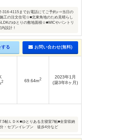
316-4115までお電話にてご予約♪⇒当日の
ーム施工の注文住宅☆■北東角地のため見晴らし
LDKのゆとりの敷地面積☆■WICやパントリ
室内設計！
をする
お問い合わせ(無料)
K
2023年1月
2
69.64m
2
(築3年8ヶ月)
m
.5帖ＬＤＫ■ゆとりある主寝室7帖■全室収納
5分・セブンイレブン 徒歩4分など