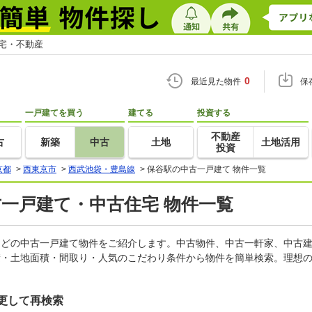
住宅・不動産
0
最近見た物件
保
一戸建てを買う
建てる
投資する
不動産
古
新築
中古
土地
土地活用
投資
京都
>
西東京市
>
西武池袋・豊島線
>
保谷駅の中古一戸建て 物件一覧
古一戸建て・中古住宅 物件一覧
家などの中古一戸建て物件をご紹介します。中古物件、中古一軒家、中古
積・土地面積・間取り・人気のこだわり条件から物件を簡単検索。理想の
更して再検索