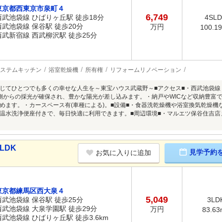
東京都西東京市泉町４
6,749
西武池袋線 ひばりヶ丘駅 徒歩18分
4SL
西武池袋線 保谷駅 徒歩20分
万円
100.1
西武新宿線 西武柳沢駅 徒歩25分
ステムキッチン
浴室乾燥機
所有権
リフォームリノベーション
じてひとつでも多くの幸せな人生を～東宝ハウス武蔵野～■アクセス■・西武池袋線
側からの採光が確保され、豊かな陽光が差し込みます。・納戸やWICなど収納豊富
めます。・カースペース有(車種による)。■設備■・食器洗乾燥機や浴室換気乾燥
温水洗浄便座付きで、毎日快適に利用できます。■周辺環境■・マルエツ保谷住吉店
LDK
見学予約
お気に入りに追加
東京都練馬区西大泉４
5,049
西武池袋線 保谷駅 徒歩25分
3LD
西武池袋線 大泉学園駅 徒歩29分
万円
83.63
西武池袋線 ひばりヶ丘駅 徒歩3.6km