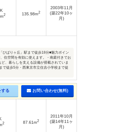
2003年11月
DK
2
(築22年10ヶ
135.98m
2
9m
月)
「ひばりヶ丘」駅まで徒歩18分■魅力ポイン
で、住空間を有効に使えます。・南庭付きでお
機など、暮らしを支える設備が搭載されていま
まで徒歩5分・西東京市立住吉小学校まで徒
をする
お問い合わせ(無料)
2011年10月
K
2
(築14年11ヶ
87.61m
2
m
月)