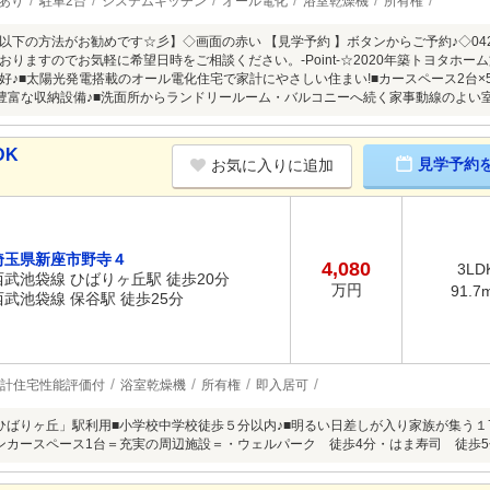
あり
駐車2台
システムキッチン
オール電化
浴室乾燥機
所有権
以下の方法がお勧めです☆彡】◇画面の赤い 【見学予約 】ボタンからご予約♪◇042-
おりますのでお気軽に希望日時をご相談ください。-Point-☆2020年築トヨタホ
好♪■太陽光発電搭載のオール電化住宅で家計にやさしい住まい!■カースペース2台×5
め豊富な収納設備♪■洗面所からランドリールーム・バルコニーへ続く家事動線のよい
DK
見学予約
お気に入りに追加
埼玉県新座市野寺４
4,080
3LD
西武池袋線 ひばりヶ丘駅 徒歩20分
万円
91.7
西武池袋線 保谷駅 徒歩25分
計住宅性能評価付
浴室乾燥機
所有権
即入居可
ひばりヶ丘」駅利用■小学校中学校徒歩５分以内♪■明るい日差しが入り家族が集う１7
ンカースペース1台＝充実の周辺施設＝・ウェルパーク 徒歩4分・はま寿司 徒歩