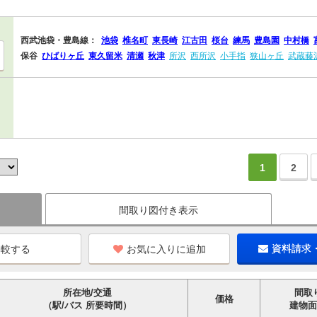
西武池袋・豊島線：
池袋
椎名町
東長崎
江古田
桜台
練馬
豊島園
中村橋
保谷
ひばりヶ丘
東久留米
清瀬
秋津
所沢
西所沢
小手指
狭山ヶ丘
武蔵藤
1
2
間取り図付き表示
お気に入りに追加
資料請求
所在地/交通
間取
価格
（駅/バス 所要時間）
建物面