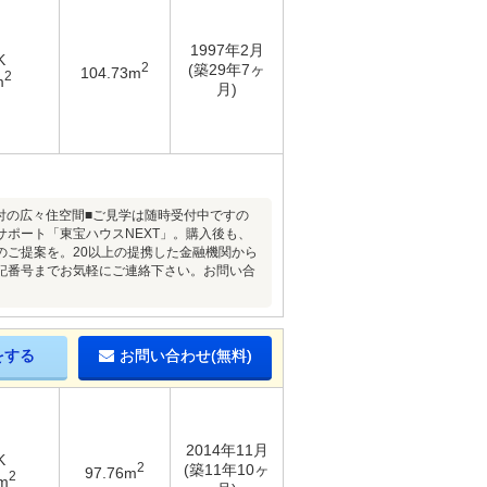
1997年2月
K
2
(築29年7ヶ
104.73m
2
m
月)
付の広々住空間■ご見学は随時受付中ですの
ポート「東宝ハウスNEXT」。購入後も、
のご提案を。20以上の提携した金融機関から
記番号までお気軽にご連絡下さい。お問い合
をする
お問い合わせ(無料)
2014年11月
K
2
(築11年10ヶ
97.76m
2
m