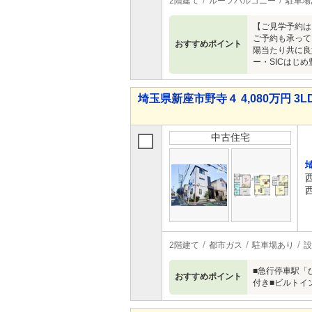
2階建て
ルーフバルコニー
駐車場
【ご見学予約は
ご予約も承って
おすすめポイント
陽当たり共に良
ー・SICはじ
埼玉県新座市野寺４ 4,080万円 3L
中古住宅
2階建て
都市ガス
駐車場あり
設
■急行停車駅「
おすすめポイント
付き■ビルトイ