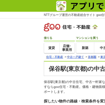
NTTグループ運営の不動産総合サイト goo
借りる
マンションを買う
店舗･
賃貸
新築
中
事業用
住宅・不動産
>
中古一戸建て
>
首都圏
>
東
保谷駅(東京都)の中
保谷駅(東京都)の中古住宅、中古一軒
すならgoo住宅・不動産。価格・建物面
ポートします。
探したい物件の路線・検索条件を変