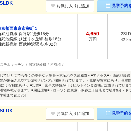
SLDK
見学予約
お気に入りに追加
東京都西東京市栄町１
4,650
西武池袋線 保谷駅 徒歩15分
2SL
西武池袋線 ひばりヶ丘駅 徒歩18分
万円
82.8
西武新宿線 西武柳沢駅 徒歩32分
ステムキッチン
浴室乾燥機
所有権
じてひとつでも多くの幸せな人生を～東宝ハウス武蔵野～■アクセス■・西武池袋線「
光が確保されやすい2階リビングが採用されています。・収納が豊富にあり、住空
種による制限あり)。■設備■・家事の時短が叶うビルトイン食洗機が設置されてい
濯物を乾かせます。■周辺環境■・ローソン西東京下保谷二丁目店まで徒歩9分・ド
学校まで徒歩7分
SLDK
見学予約
お気に入りに追加