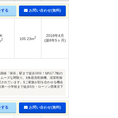
をする
お問い合わせ(無料)
DK
2018年4月
2
105.23m
2
(築8年5ヶ月)
m
線「保谷」駅まで徒歩18分！§約17.7帖の
スムーズな間取り。§食器洗乾燥機、浴室乾燥
置されています。§ご家族が顔を合わせる機会
谷第一小学校まで徒歩5分・ローソン西東京下
をする
お問い合わせ(無料)