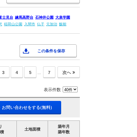
富士見台
練馬高野台
石神井公園
大泉学園
沢
稲荷山公園
入間市
仏子
元加治
飯能
この条件を保存
3
4
5
7
次へ
…
表示件数
・お問い合わせをする(無料)
り
築年月
土地面積
積
築年数