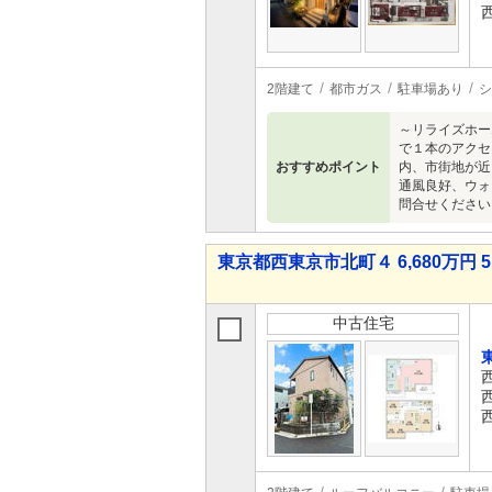
2階建て
都市ガス
駐車場あり
シ
～リライズホー
で１本のアクセ
おすすめポイント
内、市街地が近
通風良好、ウォ
問合せください
東京都西東京市北町４ 6,680万円 5
中古住宅