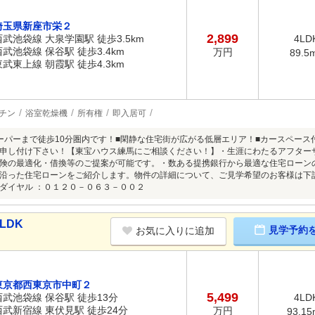
埼玉県新座市栄２
2,899
西武池袋線 大泉学園駅 徒歩3.5km
4LD
西武池袋線 保谷駅 徒歩3.4km
万円
89.5
東武東上線 朝霞駅 徒歩4.3km
チン
浴室乾燥機
所有権
即入居可
ーパーまで徒歩10分圏内です！■閑静な住宅街が広がる低層エリア！■カースペース
申し付け下さい！【東宝ハウス練馬にご相談ください！】・生涯にわたるアフターサ
険の最適化・借換等のご提案が可能です。・数ある提携銀行から最適な住宅ローン
沿った住宅ローンをご紹介します。物件の詳細について、ご見学希望のお客様は下
ダイヤル ：０１２０－０６３－００２
LDK
見学予約
お気に入りに追加
東京都西東京市中町２
5,499
西武池袋線 保谷駅 徒歩13分
4LD
西武新宿線 東伏見駅 徒歩24分
万円
93.15