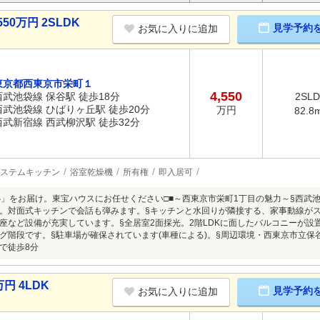
50万円 2SLDK
見学予約
お気に入りに追加
東京都西東京市栄町１
4,550
西武池袋線 保谷駅 徒歩18分
2SL
西武池袋線 ひばりヶ丘駅 徒歩20分
万円
82.8
西武新宿線 西武柳沢駅 徒歩32分
ステムキッチン
浴室乾燥機
所有権
即入居可
心」をお届け。東宝ハウスにお任せください□■～西東京市栄町1丁目の魅力～§西武池袋
K。対面式キッチンで会話も弾みます。§キッチンと水回りが隣接する、家事動線が
座など設備が充実しています。§全居室2面採光。2階LDKに面したバルコニーが設
グ階段です。§駐車場が確保されています(車種による)。§周辺環境・西東京市立保
で徒歩8分
円 4LDK
見学予約
お気に入りに追加