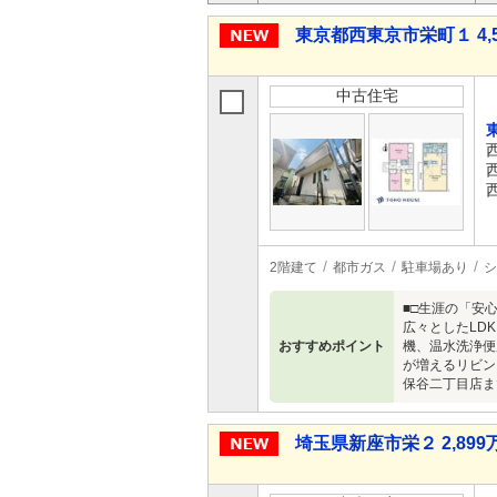
東京都西東京市栄町１ 4,5
中古住宅
2階建て
都市ガス
駐車場あり
シ
■□生涯の「安
広々としたLD
おすすめポイント
機、温水洗浄便
が増えるリビン
保谷二丁目店ま
埼玉県新座市栄２ 2,899万