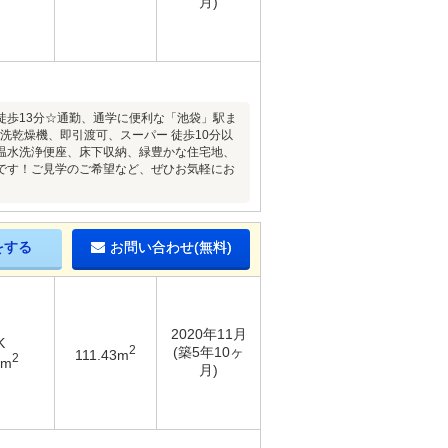
月)
徒歩13分☆通勤、通学に便利な「池袋」駅ま
洗乾燥機、即引渡可、スーパー 徒歩10分以
温水洗浄便座、床下収納、緑豊かな住宅地、
です！ご見学のご希望など、ぜひお気軽にお
をする
お問い合わせ(無料)
2020年11月
K
2
(築5年10ヶ
111.43m
2
6m
月)