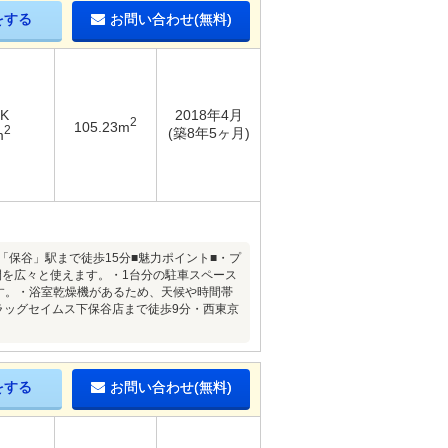
をする
お問い合わせ(無料)
DK
2018年4月
2
105.23m
2
(築8年5ヶ月)
m
保谷」駅まで徒歩15分■魅力ポイント■・プ
間を広々と使えます。・1台分の駐車スペース
ます。・浴室乾燥機があるため、天候や時間帯
ラッグセイムス下保谷店まで徒歩9分・西東京
をする
お問い合わせ(無料)