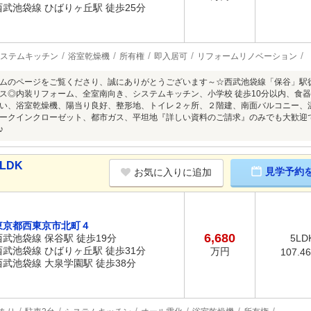
西武池袋線 ひばりヶ丘駅 徒歩25分
ステムキッチン
浴室乾燥機
所有権
即入居可
リフォームリノベーション
ムのページをご覧くださり、誠にありがとうございます～☆西武池袋線「保谷」駅
ス◎内装リフォーム、全室南向き、システムキッチン、小学校 徒歩10分以内、食器
い、浴室乾燥機、陽当り良好、整形地、トイレ２ヶ所、２階建、南面バルコニー、
ークインクローゼット、都市ガス、平坦地『詳しい資料のご請求』のみでも大歓迎
♪
LDK
見学予約
お気に入りに追加
東京都西東京市北町４
6,680
西武池袋線 保谷駅 徒歩19分
5LD
西武池袋線 ひばりヶ丘駅 徒歩31分
万円
107.4
西武池袋線 大泉学園駅 徒歩38分