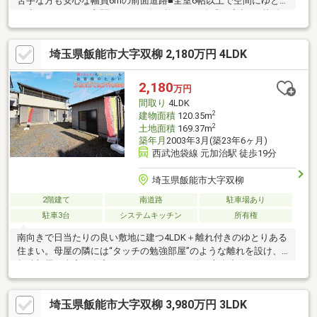
苦手な方も安心な幅員6mの前面道路■全室6帖以上で空間にゆとり
が生まれる4LDK■玄関ホールの吹き抜けは解放感を演出■お片付
けしやすくお部屋がすっきり各室収納■湿気がこもりにくく、カ
ビの生えにくい窓付きの浴室■全室2面窓で通風良好！■スーパー
埼玉県飯能市大字双柳 2,180万円 4LDK
やコンビニが近くお買い物に便利■未改装物件につきお客様自身
でリフォームすることも可能です
2,180
万円
間取り
4LDK
2
建物面積
120.35m
2
土地面積
169.37m
築年月
2003年3月(築23年6ヶ月)
西武池袋線 元加治駅 徒歩19分
埼玉県飯能市大字双柳
2階建て
南道路
駐車場あり
駐車3台
システムキッチン
所有権
南向きで日当たりの良い敷地に建つ4LDK＋離れ付きのゆとりある
住まい。母屋の隣には“タッチの勉強部屋”のような離れを設け、
趣味部屋・書斎・在宅ワークスペースなど使い方自由。エアコン
完備で快適に過ごせます！建物は全室南向きに配置され、明るく
開放的な空間が広がります。LDKからは庭を望め、家族の笑顔が
埼玉県飯能市大字双柳 3,980万円 3LDK
集まる心地よい時間を演出。敷地内は車4台分のゆとりある駐車ス