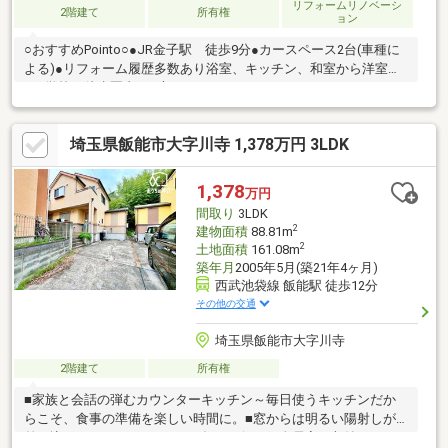
リフォームリノベーシ
2階建て
所有権
ョン
○おすすめPointo○●JR金子駅 徒歩9分●カースペース2台(車種に
よる)●リフォーム履歴多数あり浴室、キッチン、和室から洋室な
ど●学校が徒歩圏内●お庭スペースあり○ライフインフォメーショ
ン○●金子小学校 徒歩2分●金子中学校 徒歩2分●金子郵便
局 徒歩5分●マミーマート金子 徒歩15分
埼玉県飯能市大字川寺 1,378万円 3LDK
1,378
万円
間取り
3LDK
2
建物面積
88.81m
2
土地面積
161.08m
築年月
2005年5月(築21年4ヶ月)
西武池袋線 飯能駅 徒歩12分
その他の交通
埼玉県飯能市大字川寺
2階建て
所有権
■家族と会話の弾むカウンターキッチン～毎日使うキッチンだか
らこそ、食事の準備を楽しい時間に。■窓からは明るい陽射しが
差し込み、ゆったりとくつろげるリビング■全居室に収納あり～