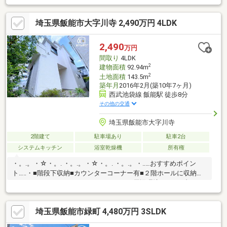
シンプルにデザインされた室内。家具やレイアウトでお好みの空
間に。●一日の疲れを癒してくれるゆったりとしたバスルーム～
埼玉県飯能市大字川寺 2,490万円 4LDK
きっとあなたのバスタイムも、単なる習慣から特別な時間に変わ
るはず。●ウォシュレット機能を標準装備のトイレ●使いやすいタ
イプの洗面化粧台のあるランドリースペース ●たくさんの洋服を
2,490
万円
かけてもシワになりにくいクローゼット～洋服以外にも、普段使
間取り
4LDK
わないストック品など、いろいろ片付く嬉しい空間です。
2
建物面積
92.94m
2
土地面積
143.5m
築年月
2016年2月(築10年7ヶ月)
西武池袋線 飯能駅 徒歩8分
その他の交通
埼玉県飯能市大字川寺
2階建て
駐車場あり
駐車2台
システムキッチン
浴室乾燥機
所有権
・。.。・☆・。. ・。.。・☆・。. ・。.。・‥…おすすめポイン
ト…‥・■階段下収納■カウンターコーナー有■２階ホールに収納！
■ウォークインクローゼット■ロフト・‥…周辺環境…‥・セブンイレ
ブン 飯能川寺・・・約90ｍ 徒歩2分スーパーバリュー ロピア飯
能店・・・約750ｍ 徒歩10分 ・。.。・☆・。. ・。.。・☆・。.
埼玉県飯能市緑町 4,480万円 3SLDK
・。.。週末に、ご家族・ご友人お誘いあわせの上、現地をご覧に
なってみませんか？周辺環境と合わせてご案内致します！