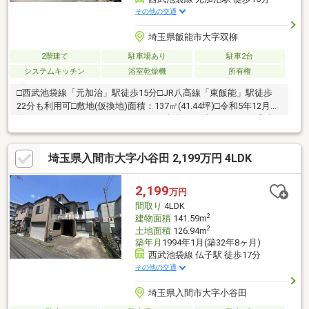
その他の交通
埼玉県飯能市大字双柳
2階建て
駐車場あり
駐車2台
システムキッチン
浴室乾燥機
所有権
□西武池袋線「元加治」駅徒歩15分□JR八高線「東飯能」駅徒歩
22分も利用可□敷地(仮換地)面積：137㎡(41.44坪)□令和5年12月
築、4LDK・107.02㎡□カースペース2台分あり(車種による)□室内
丁寧にお使いです― 設備・仕様 ―□太陽光ソーラーパネル□浴室換
気乾燥暖房機□食器洗浄機□キッチンに造り付け収納、勝手口□1階
埼玉県入間市大字小谷田 2,199万円 4LDK
にシャッター□床下収納□パントリー□1階トイレは引き戸□ペアガ
ラス□バルコニーは軒が広く洗濯に便利□2階洋室約6.0帖にロフト
2,199
万円
間取り
4LDK
2
建物面積
141.59m
2
土地面積
126.94m
築年月
1994年1月(築32年8ヶ月)
西武池袋線 仏子駅 徒歩17分
その他の交通
埼玉県入間市大字小谷田