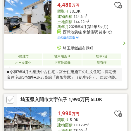
4,480
万円
間取り
3SLDK
2
建物面積
124.2m
2
土地面積
144.22m
築年月
2025年4月(築1年5ヶ月)
西武池袋線 東飯能駅 徒歩8分
その他の交通
埼玉県飯能市緑町
2階建て
駐車場あり
駐車2台
オール電化
浴室乾燥機
所有権
■令和7年4月の築浅中古住宅～富士住建施工の注文住宅～長期優
良住宅認定物件■JR八高線「東飯能駅」（徒歩9分）、西武池袋線
「飯能駅」（徒歩18分）の二沿線利用可能！西武池袋線 「飯能
駅」特急ラビュー 飯能駅～池袋 約４０分！都内への交通アク
セスも良好！■太陽光発電付きのオール電化住宅■約20帖の広々と
埼玉県入間市大字仏子 1,990万円 5LDK
したリビング南側からたっぷり採光を確保した明るいLDK日中は
自然光が差し込み、開放的で心地よい空間です。■駐車2台可能！
■お庭にはウッドデッキがございます！リビングとお庭をつなぐ
1,990
万円
開放的な空間。
間取り
5LDK
2
建物面積
118.79m
2
土地面積
78.99m