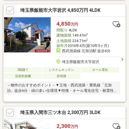
画で成功する住宅ローンのことを経験豊富なスタッフが丁寧にご
埼玉県飯能市大字岩沢 4,850万円 4LDK
説明いたします。◆見学予約はフリーダイヤル0120-974-443まで
（スマートフォンの方は青の「電話マーク」をクリック）◆まず
は資料が欲しい方はオレンジの「資料請求する（無料）」ボタン
4,850
万円
をクリック
間取り
4LDK
2
建物面積
149.47m
2
土地面積
234.71m
築年月
2016年4月(築10年5ヶ月)
西武池袋線 元加治駅 徒歩6分
埼玉県飯能市大字岩沢
2階建て
システムキッチン
オール電化
浴室乾燥機
所有権
－物件のおすすめポイント－▼立地・西武池袋・豊島線「元加
治」徒歩6分・緑の多い住環境▼特徴・オール電化住宅・耐震性を
高める2×6ずん胴構造・全居室で広さ6帖以上・2面採光を確保・
無垢材の床(1階パイン材・2階ナラ材)使用・LDは一部吹抜採用・
洗面室は2WAY仕様、家事動線良好・WIC等、室内随所に収納有・
埼玉県入間市三ツ木台 2,300万円 3LDK
南向きバルコニー・テラスを設置▼設備・ジェットバス／浴室乾
燥機・食洗機／IHクッキングヒーター・トイレ・洗面台各2か所・
三層ガラス樹脂窓■ ご希望の住まい探しをお手伝いします
2,300
万円
━━━━━・・・物件の詳細・ご相談はお気軽にお問い合わせく