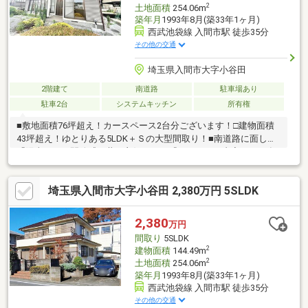
2
土地面積
254.06m
築年月
1993年8月(築33年1ヶ月)
西武池袋線 入間市駅 徒歩35分
その他の交通
埼玉県入間市大字小谷田
2階建て
南道路
駐車場あり
駐車2台
システムキッチン
所有権
■敷地面積76坪超え！カースペース2台分ございます！□建物面積
43坪超え！ゆとりある5LDK＋Ｓの大型間取り！■南道路に面し
「陽当たり・開放感」共に良好です！『リフォーム内容（2026年
6月末完了予定）』◎キッチン水栓交換◎風呂水栓交換◎インター
ホン交換◎1、2階トイレ交換◎給湯器交換当日のご見学予約も承
埼玉県入間市大字小谷田 2,380万円 5SLDK
ります。お気軽に【TEL：0120-284-788】 までお電話下さい！■
詳しい資料のご請求・物件見学のご依頼はページ内の無料【資料
請求】・【見学予約する】ボタンよりお進みください。
2,380
万円
間取り
5SLDK
2
建物面積
144.49m
2
土地面積
254.06m
築年月
1993年8月(築33年1ヶ月)
西武池袋線 入間市駅 徒歩35分
その他の交通