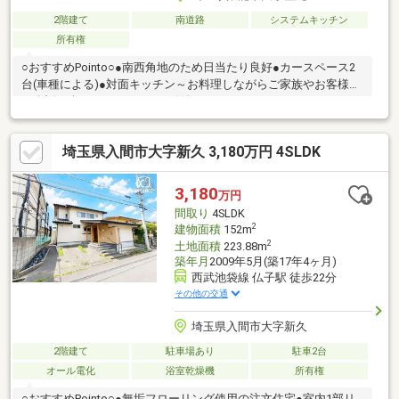
2階建て
南道路
システムキッチン
所有権
○おすすめPointo○●南西角地のため日当たり良好●カースペース2
台(車種による)●対面キッチン～お料理しながらご家族やお客様と
の会話も楽しめます。●テレビ付きバスルーム○ライフインフォメ
ーション○●加治小学校 徒歩9分●加治中学校
徒歩21分●ベルク 徒歩11分●ドラッグストアセキ
埼玉県入間市大字新久 3,180万円 4SLDK
徒歩8分●ローソン 徒歩6分
3,180
万円
間取り
4SLDK
2
建物面積
152m
2
土地面積
223.88m
築年月
2009年5月(築17年4ヶ月)
西武池袋線 仏子駅 徒歩22分
その他の交通
埼玉県入間市大字新久
2階建て
駐車場あり
駐車2台
オール電化
浴室乾燥機
所有権
○おすすめPointo○●無垢フローリング使用の注文住宅●室内1部リ