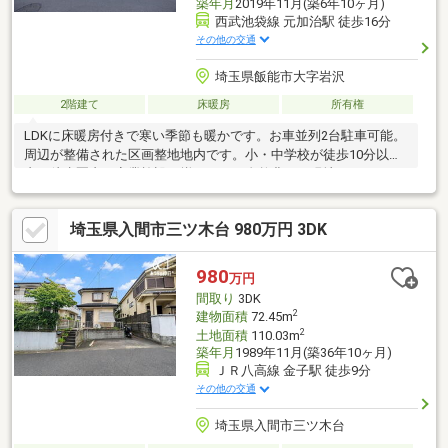
築年月
2019年11月(築6年10ヶ月)
西武池袋線 元加治駅 徒歩16分
その他の交通
埼玉県飯能市大字岩沢
2階建て
床暖房
所有権
LDKに床暖房付きで寒い季節も暖かです。お車並列2台駐車可能。
周辺が整備された区画整地地内です。小・中学校が徒歩10分以
内、徒歩圏内に商業施設が揃います。自然豊かな現地を、ぜひご
覧ください。
埼玉県入間市三ツ木台 980万円 3DK
980
万円
間取り
3DK
2
建物面積
72.45m
2
土地面積
110.03m
築年月
1989年11月(築36年10ヶ月)
ＪＲ八高線 金子駅 徒歩9分
その他の交通
埼玉県入間市三ツ木台