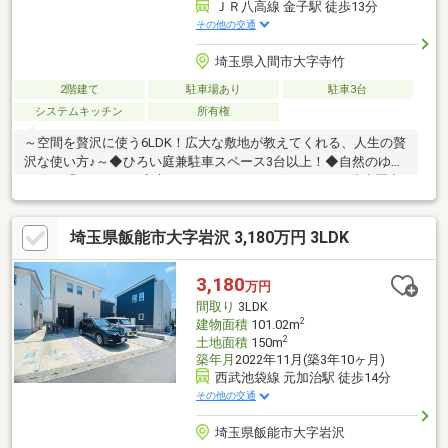
ＪＲ八高線 金子駅 徒歩13分
その他の交通
埼玉県入間市大字寺竹
2階建て
駐車場あり
駐車3台
システムキッチン
所有権
～空間を贅沢に使う6LDK！広大な敷地が教えてくれる、人生の贅
沢な使い方♪～◆ひろい庭兼駐車スペース3台以上！◆自然のゆと
りと、「いつもの」安心スーパー・ドラッグストアまで徒歩圏内
♪◆「リフォームのプロ」が物件探しに同行＆見積もりを無料作
成リフォーム費用を低金利の住宅ローンで一本化・おトクに新生
埼玉県飯能市大字岩沢 3,180万円 3LDK
活をスタート♪(同行・要予約)入間市寺竹中古戸建のお問い合わせ
は【0120-727-478】まで！※未登記建物：売主負担にて登記※敷地
内物置3棟：非登記での引渡し※残置物：売主負担にて撤去予定※
3,180
万円
西側隣地(800-2)は囲繞地のため本物件敷地を通過して出入りしま
間取り
3LDK
す
2
建物面積
101.02m
2
土地面積
150m
築年月
2022年11月(築3年10ヶ月)
西武池袋線 元加治駅 徒歩14分
その他の交通
埼玉県飯能市大字岩沢