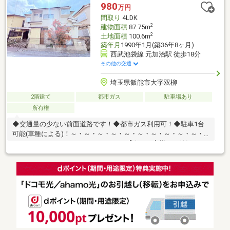
980
万円
間取り
4LDK
2
建物面積
87.75m
2
土地面積
100.6m
築年月
1990年1月(築36年8ヶ月)
西武池袋線 元加治駅 徒歩18分
その他の交通
埼玉県飯能市大字双柳
2階建て
都市ガス
駐車場あり
所有権
◆交通量の少ない前面道路です！◆都市ガス利用可！◆駐車1台
可能(車種による)！～・～・～・～・～・～・～・～・～・～・
～・～・～・～・～・～・～・～・～【今のお客様のご状況をお
聞かせください】◆毎月の住居費用はいくら位が私達に合ってる
のかな・・・◆住宅ローンの審査が心配・・・◆新しいお家で
○○○を叶えたい！◆賃貸よりも購入した方がお得かな・・・物件
探しは悩みや不安もつきものです。お客様と一緒にたくさん悩ん
できた私達なので、なにか1つでも良いアドバイスができたらと思
っています。ご相談お待ちしております。お問い合わせは 【
0120-515-888 】 までお気軽にどうぞ♪