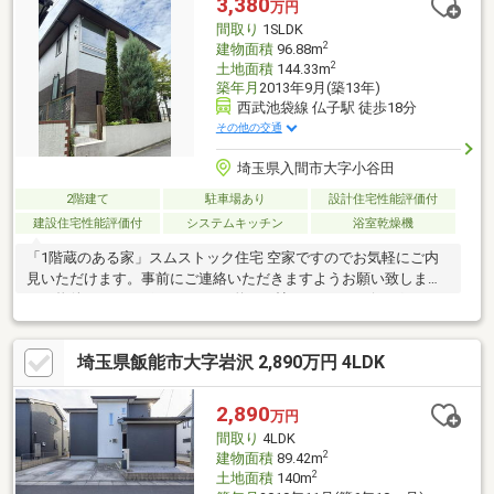
3,380
万円
ます。ご相談お待ちしております。お問い合わせは 【 0120-515-
間取り
1SLDK
888 】 までお気軽にどうぞ♪
2
建物面積
96.88m
2
土地面積
144.33m
築年月
2013年9月(築13年)
西武池袋線 仏子駅 徒歩18分
その他の交通
埼玉県入間市大字小谷田
2階建て
駐車場あり
設計住宅性能評価付
建設住宅性能評価付
システムキッチン
浴室乾燥機
「1階蔵のある家」スムストック住宅 空家ですのでお気軽にご内
見いただけます。事前にご連絡いただきますようお願い致しま
す。物件おすすめポイント■LDK約19.6帖、アウトリビング ウチ
とソトが繋がる開放的な家■アウトドア用品もスッキリ収まる1階
「土間蔵（約2.7帖）」。2階も各所に収納充実の広々空間■専用リ
埼玉県飯能市大字岩沢 2,890万円 4LDK
ードフック＆お散歩シャワー付き！ペットファーストなデザイン
住宅■帰宅後すぐに手が洗える、「玄関横の手洗い場」を設置■透
明パネル手すり×大型スクエア窓で開放的な2階空間■対面式キッ
2,890
万円
チンには便利な食洗機付き■カースペース1台あり（車種による）
間取り
4LDK
2
建物面積
89.42m
2
土地面積
140m