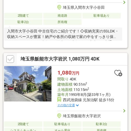
埼玉県入間市大字小谷田
2階建て
南道路
駐車場あり
駐車2台
所有権
入間市大字小谷田 中古住宅のご紹介です！◇収納充実の5SLDK・
収納スペースが豊富！納戸や各所の収納で家の中をすっきり保つ
ことができます。・南向きで陽当たり良好です♪◇車での交通ア
クセス良好県道63号線沿いで車での移動がスムーズな立地です。
広々とした前面道路で開放感があります。◇子育て世帯にもオス
埼玉県飯能市大字岩沢 1,080万円 4DK
スメです！東金子小学校まで徒歩約12分（約950m）東金子中学校
まで徒歩約8分（約600m）◇周辺施設ご紹介・フーズマーケット
さえき小谷田店まで徒歩約7分・ローソン・スリーエフ入間上小谷
1,080
万円
田店まで徒歩約7分・ドラッグ・エース小谷田店まで徒歩約7分
間取り
4DK
2
建物面積
90.51m
2
土地面積
110.15m
築年月
1993年8月(築33年1ヶ月)
西武池袋線 元加治駅 徒歩15分
その他の交通
埼玉県飯能市大字岩沢
2階建て
駐車場あり
駐車2台
システムキッチン
オール電化
所有権