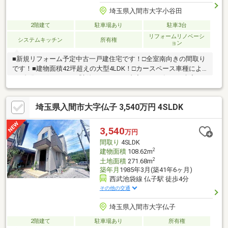
埼玉県入間市大字小谷田
2階建て
駐車場あり
駐車3台
リフォームリノベーシ
システムキッチン
所有権
ョン
■新規リフォーム予定中古一戸建住宅です！□全室南向きの間取り
です！■建物面積42坪超えの大型4LDK！□カースペース車種によ
り3台分ございます！『新規リフォーム内容（2026年10月末完了
予定）』◎キッチン交換◎ユニットバス交換◎洗面化粧台交換◎
トイレ交換◎給湯器交換◎クロス張替◎照明交換◎スイッチコン
埼玉県入間市大字仏子 3,540万円 4SLDK
セント交換当日のご見学予約も承ります。お気軽に【TEL：0120-
284-788】 までお電話下さい！■詳しい資料のご請求・物件見学の
ご依頼はページ内の無料【資料請求】・【見学予約する】ボタン
3,540
万円
よりお進みください。
間取り
4SLDK
2
建物面積
108.62m
2
土地面積
271.68m
築年月
1985年3月(築41年6ヶ月)
西武池袋線 仏子駅 徒歩4分
その他の交通
埼玉県入間市大字仏子
2階建て
駐車場あり
所有権