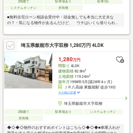
2階建て
駐車場あり
駐車3台
システムキッチン
所有権
■無料住宅ローン相談会受付中・頭金無しでも本当に大丈夫な
の？・気になる物件があるんだけど、 ウチはいくら借りられる
かしら？・以前転職したことがあるんだけど・・・フラット35っ
て？変動金利って？・個人で事業をしているんだけど・・資金計
画で成功する住宅ローンのことを経験豊富なスタッフが丁寧にご
埼玉県飯能市大字双柳 1,280万円 4LDK
説明いたします。◆見学予約はフリーダイヤル0120-974-443まで
（スマートフォンの方は青の「電話マーク」をクリック）◆まず
は資料が欲しい方はオレンジの「資料請求する（無料）」ボタン
1,280
万円
をクリック
間取り
4LDK
2
建物面積
82.8m
2
土地面積
119.24m
築年月
1998年5月(築28年4ヶ月)
ＪＲ八高線 東飯能駅 徒歩19分
その他の交通
埼玉県飯能市大字双柳
2階建て
駐車場あり
システムキッチン
所有権
◆◇◆◇物件のおすすめポイントはこちら◇◆◇◆■車庫入れが