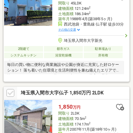
間取り
4SLDK
い♪
2
建物面積
121.24m
2
土地面積
186.34m
築年月
1988年4月(築38年5ヶ月)
西武池袋・豊島線 仏子駅 徒歩33分
その他の交通
埼玉県入間市大字新光
2階建て
都市ガス
駐車場あり
システムキッチン
浴室乾燥機
所有権
毎日の買い物に便利な商業施設や公園が身近に充実した好ロケー
ション！ 落ち着いた住環境と生活利便性を兼ね備えたエリアで、
忙しい日々でもゆとりある暮らしを叶えます。 子育て環境にもお
すすめの住まいです◎
埼玉県入間市大字仏子 1,850万円 2LDK
1,850
万円
間取り
2LDK
2
建物面積
70.5m
2
土地面積
174.17m
築年月
2007年11月(築18年10ヶ月)