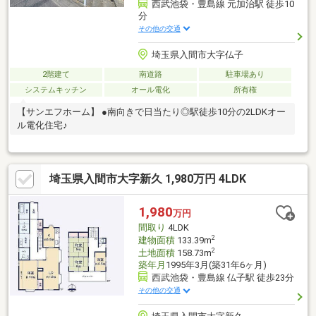
西武池袋・豊島線 元加治駅 徒歩10
分
その他の交通
埼玉県入間市大字仏子
2階建て
南道路
駐車場あり
システムキッチン
オール電化
所有権
【サンエフホーム】 ●南向きで日当たり◎駅徒歩10分の2LDKオー
ル電化住宅♪
埼玉県入間市大字新久 1,980万円 4LDK
1,980
万円
間取り
4LDK
2
建物面積
133.39m
2
土地面積
158.73m
築年月
1995年3月(築31年6ヶ月)
西武池袋・豊島線 仏子駅 徒歩23分
その他の交通