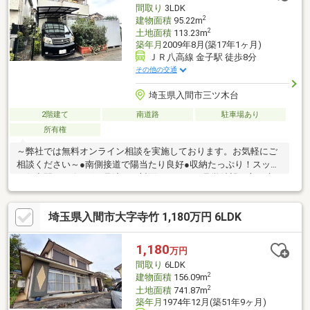
間取り
3LDK
ださい。
2
建物面積
95.22m
2
土地面積
113.23m
築年月
2009年8月(築17年1ヶ月)
ＪＲ八高線 金子駅 徒歩8分
その他の交通
埼玉県入間市三ツ木台
2階建て
南道路
駐車場あり
所有権
～弊社では無料オンライン相談を実施しております。お気軽にご
相談ください～●南側接道で陽当たり良好●収納たっぷり！スッキ
リ住空間●リビングが見渡せる対面キッチンご見学希望の方は赤
色『見学予約』から。資料請求はオレンジ色『資料請求』をクリ
ック。直接のお問い合わせは03-6905-9710まで。（スマートフォ
埼玉県入間市大字寺竹 1,180万円 6LDK
ンの方は右下青色の電話ボタンをクリック）■オンライン相談の
ご案内（※見学予約より受付）ランチや仕事後の15分で完結！住
宅ローン相談やライフプランシュミレーションについても全てオ
1,180
万円
ンラインでの対応が可能となっております。※LINEやメール、お
間取り
6LDK
電話でのやり取りも可能です。
2
建物面積
156.09m
2
土地面積
741.87m
築年月
1974年12月(築51年9ヶ月)