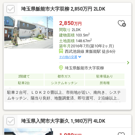
埼玉県飯能市大字双柳 2,850万円 2LDK
2,850
万円
間取り
2LDK
2
建物面積
103.5m
2
土地面積
148.67m
築年月
2016年7月(築10年2ヶ月)
西武池袋線 東飯能駅 徒歩6分
その他の交通
埼玉県飯能市大字双柳
2階建て
都市ガス
駐車場あり
駐車2台
システムキッチン
所有権
駐車２台可、ＬＤＫ２０畳以上、市街地が近い、南向き、システ
ムキッチン、陽当り良好、地盤調査済、即引渡可、２沿線以上利
用可、ゴルフ場が近い、スーパー 徒歩10分以内、避暑地、全居室
収納、駅まで平坦、閑静な住宅地、総合病院 徒歩10分以内、和
室、始発駅、整形地、庭、家庭菜園、シャワー付洗面化粧台、対
埼玉県入間市大字新久 1,980万円 4LDK
面式キッチン、バリアフリー、トイレ２ヶ所、浴室１坪以上、２
階建、南面バルコニー、複層ガラス、温水洗浄便座、南庭、床下
収納、浴室に窓、ＴＶモニタ付インターホン、緑豊かな住宅地、