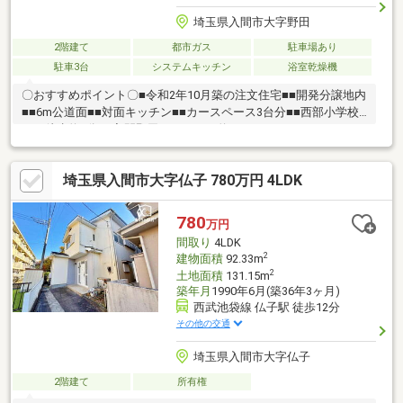
埼玉県入間市大字野田
2階建て
都市ガス
駐車場あり
駐車3台
システムキッチン
浴室乾燥機
〇おすすめポイント〇■令和2年10月築の注文住宅■■開発分譲地内
■■6m公道面■■対面キッチン■■カースペース3台分■■西部小学校
まで徒歩約9分■■入間野田モールまで約1500ｍ■■ハウスクリーニ
ング済み■
埼玉県入間市大字仏子 780万円 4LDK
780
万円
間取り
4LDK
2
建物面積
92.33m
2
土地面積
131.15m
築年月
1990年6月(築36年3ヶ月)
西武池袋線 仏子駅 徒歩12分
その他の交通
埼玉県入間市大字仏子
2階建て
所有権