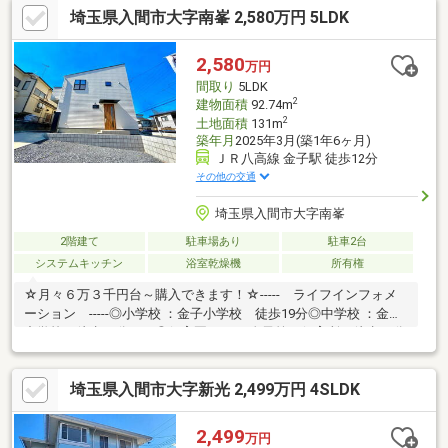
埼玉県入間市大字南峯 2,580万円 5LDK
入ります■その他ご希望条件等を教えていただけますと、掲載物
件以外の物件もご紹介いたします。お気軽にお問合せください。
■住宅ローン。購入資金の相談ご年収や毎月のお支払希望額か
2,580
万円
ら、お客様にあったご融資をご提示いたします。具体的な収支シ
間取り
5LDK
ュミレーションもお任せください。
2
建物面積
92.74m
2
土地面積
131m
築年月
2025年3月(築1年6ヶ月)
ＪＲ八高線 金子駅 徒歩12分
その他の交通
埼玉県入間市大字南峯
2階建て
駐車場あり
駐車2台
システムキッチン
浴室乾燥機
所有権
☆月々６万３千円台～購入できます！☆----- ライフインフォメ
ーション -----◎小学校 ：金子小学校 徒歩19分◎中学校 ：金子
中学校 徒歩16分 ◎保育園 ：金子第一保育所 徒歩13分
◎近隣お買物 ：マミーマート金子店 徒歩10分 ---------
- ライフイメージ ----------☆LDK１５帖、リビングエアコン1台
埼玉県入間市大字新光 2,499万円 4SLDK
付き■プライバシーを確保しやすい2階LDK設計♪■最寄駅JR八高線
「金子」駅まで徒歩10分♪■2台駐車可能カースペース確保♪【コス
モホームでは専属の担当者がトータルサポート致します】物件の
2,499
万円
こと、小さな疑問等ございましたらお気軽にお問い合わせくださ