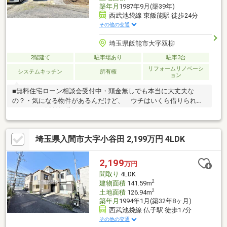
築年月
1987年9月(築39年)
西武池袋線 東飯能駅 徒歩24分
その他の交通
埼玉県飯能市大字双柳
2階建て
駐車場あり
駐車3台
リフォームリノベーシ
システムキッチン
所有権
ョン
■無料住宅ローン相談会受付中・頭金無しでも本当に大丈夫な
の？・気になる物件があるんだけど、 ウチはいくら借りられる
かしら？・以前転職したことがあるんだけど・・・フラット35っ
て？変動金利って？・個人で事業をしているんだけど・・資金計
画で成功する住宅ローンのことを経験豊富なスタッフが丁寧にご
埼玉県入間市大字小谷田 2,199万円 4LDK
説明いたします。◆見学予約はフリーダイヤル0120-974-443まで
（スマートフォンの方は青の「電話マーク」をクリック）◆まず
は資料が欲しい方はオレンジの「資料請求する（無料）」ボタン
2,199
万円
をクリック
間取り
4LDK
2
建物面積
141.59m
2
土地面積
126.94m
築年月
1994年1月(築32年8ヶ月)
西武池袋線 仏子駅 徒歩17分
その他の交通