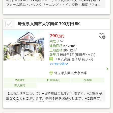
フォーム済み・ハウスクリーニング・トイレ交換・和室リフォー
ム（畳交換、襖・障子張り替え）・無垢フローリング磨き・その
他軽微な補修等●ペアガラス●カースペース2台●対面キッチン●リ
ビングから続くウッドデッキ付き●２階にセカンドリビングとし
埼玉県入間市大字南峯 790万円 5K
ても利用可能な、ホールやファミリースペース有●シューズイン
クローゼット付き○ライフインフォメーション○●新久小学校：徒
歩20分●東金子中学校：徒歩25分●フーズマーケットさえき入間小
790
万円
谷田：徒歩20分●セブンイレブン：徒歩5分●セリア入間小谷田：
間取り
5K
徒歩20分
2
建物面積
67.72m
2
土地面積
204.32m
築年月
1968年5月(築58年4ヶ月)
ＪＲ八高線 金子駅 徒歩7分
その他の交通
埼玉県入間市大字南峯
2階建て
駐車場あり
所有権
即入居可
【現地ご見学について】■日時毎日ご見学が可能です。※ご案内が
重なることもございます。事前予約をお勧めします。■ご案内方
法ご自宅へのご送迎、最寄り駅等でのお待ち合わせ。弊社へのご
来店などご相談ください。ご希望に応じて周辺施設、周辺環境等
もご案内します。■ご予約方法随時お電話、メール等でご予約承