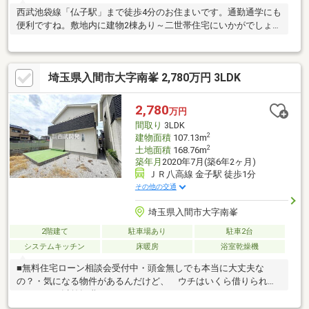
西武池袋線「仏子駅」まで徒歩4分のお住まいです。通勤通学にも
便利ですね。敷地内に建物2棟あり～二世帯住宅にいかがでしょう
か
埼玉県入間市大字南峯 2,780万円 3LDK
2,780
万円
間取り
3LDK
2
建物面積
107.13m
2
土地面積
168.76m
築年月
2020年7月(築6年2ヶ月)
ＪＲ八高線 金子駅 徒歩1分
その他の交通
埼玉県入間市大字南峯
2階建て
駐車場あり
駐車2台
システムキッチン
床暖房
浴室乾燥機
■無料住宅ローン相談会受付中・頭金無しでも本当に大丈夫な
の？・気になる物件があるんだけど、 ウチはいくら借りられる
かしら？・以前転職したことがあるんだけど・・・フラット35っ
て？変動金利って？・個人で事業をしているんだけど・・資金計