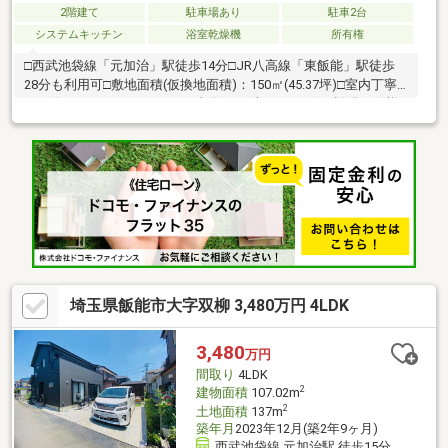
2階建て
駐車場あり
駐車2台
システムキッチン
浴室乾燥機
所有権
□西武池袋線「元加治」駅徒歩14分□JR八高線「東飯能」駅徒歩
28分も利用可□敷地面積(仮換地面積)：150㎡(45.37坪)□室内丁寧
にお使いです□カースペース2台分あり(車種による)― 設備・仕様
―□2階洋室約8帖にウォークインクローゼット□キッチンに造付収
納棚、床下収納□浴室換気乾燥暖房機付き□TVモニター付きインタ
ーホン
埼玉県飯能市大字双柳 3,480万円 4LDK
3,480
万円
間取り
4LDK
2
建物面積
107.02m
2
土地面積
137m
築年月
2023年12月(築2年9ヶ月)
西武池袋線 元加治駅 徒歩15分