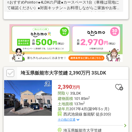
○おすすめPointo○●4LDKの戸建●カースペース1台（車種は現地に
て確認ください）●対面キッチン～お料理しながらご家族やお客
様との会話も楽しめます。●お庭スペース広々 家庭菜園やBBQな
ども可能です！●東側がマンション駐車場により開放感あり●各部
屋収納あり●サンルームあり（現状未登記） 取り壊しのご相談
も可能です！○ライフインフォメーション○●コンビニ：徒歩3分●
仏子駅：徒歩12分●ビッグエー：徒歩12分●セブンイレブン：徒歩
10分
埼玉県飯能市大字笠縫 2,390万円 3SLDK
2,390
万円
間取り
3SLDK
2
建物面積
101.85m
2
土地面積
137m
築年月
2017年4月(築9年5ヶ月)
西武池袋線 飯能駅 徒歩20分
その他の交通
埼玉県飯能市大字笠縫