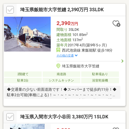
埼玉県飯能市大字笠縫 2,390万円 3SLDK
2,390
万円
間取り
3SLDK
2
建物面積
101.85m
2
土地面積
137m
築年月
2017年4月(築9年5ヶ月)
西武池袋線 東飯能駅 徒歩18分
その他の交通
埼玉県飯能市大字笠縫
2階建て
南道路
駐車場あり
駐車2台
システムキッチン
浴室乾燥機
◆交通量の少ない前面道路です！◆スーパーまで徒歩約11分！◆
駐車2台可能(車種による)！～・～・～・～・～・～・～・～・
～・～・～・～・～・～・～・～【今のお客様のご状況をお聞か
せください】◆毎月の住居費用はいくら位が私達に合ってるのか
な・・・◆住宅ローンの審査が心配・・・◆新しいお家で○○○を
埼玉県入間市大字小谷田 3,380万円 1SLDK
叶えたい！◆賃貸よりも購入した方がお得かな・・・物件探しは
悩みや不安もつきものです。お客様と一緒にたくさん悩んできた
私達なので、なにか1つでも良いアドバイスができたらと思ってい