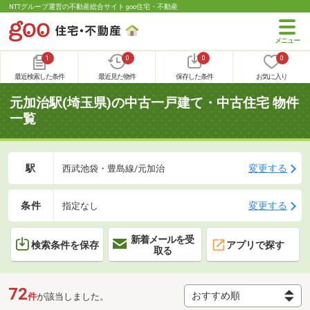
NTTグループ運営の不動産総合サイト goo住宅・不動産
1
0
0
0
最近検索した条件
最近見た物件
保存した条件
お気に入り
元加治駅(埼玉県)の中古一戸建て・中古住宅 物件
一覧
駅
変更する
西武池袋・豊島線/元加治
条件
変更する
指定なし
新着メールを受
検索条件を保存
アプリで探す
取る
72
件
が該当しました。