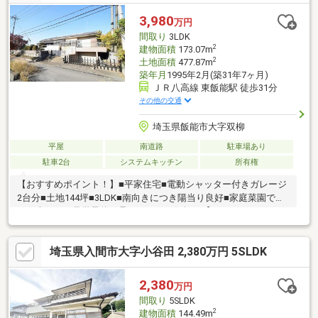
ペースを確保し、来客や複数台所有のご家庭にも安心です。陽当
たり・風通し・収納すべてにゆとりを感じる、上質な一邸です。
3,980
万円
間取り
3LDK
2
建物面積
173.07m
2
土地面積
477.87m
築年月
1995年2月(築31年7ヶ月)
ＪＲ八高線 東飯能駅 徒歩31分
その他の交通
埼玉県飯能市大字双柳
平屋
南道路
駐車場あり
駐車2台
システムキッチン
所有権
【おすすめポイント！】■平家住宅■電動シャッター付きガレージ
2台分■土地144坪■3LDK■南向きにつき陽当り良好■家庭菜園でき
ます当日のご見学予約も承ります。お気軽に【TEL：0120-974-
443】 までお電話下さい！◆詳しい資料のご請求・物件見学のご
依頼はページ内の無料【資料請求】・【見学予約する】ボタンよ
埼玉県入間市大字小谷田 2,380万円 5SLDK
りお進みください。
2,380
万円
間取り
5SLDK
2
建物面積
144.49m