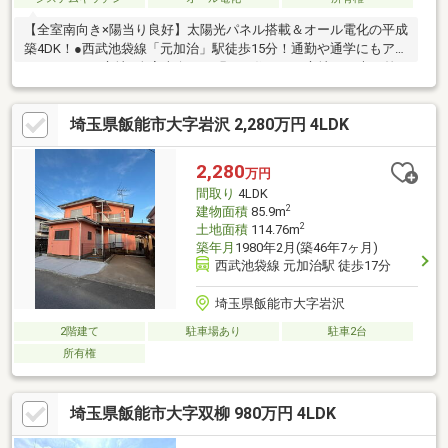
【全室南向き×陽当り良好】太陽光パネル搭載＆オール電化の平成
築4DK！●西武池袋線「元加治」駅徒歩15分！通勤や通学にもアク
セスしやすい立地●全室南向きの明るい住まい！心地よい光が差
し込む快適な4DKの間取り●太陽光パネル＆オール電化！環境にも
配慮された平成築の戸建て住宅です●カースペース縦列2台駐車可
埼玉県飯能市大字岩沢 2,280万円 4LDK
能！お車を複数台お持ちの方にも対応（車種による）●第一種低
層住居専用地域！飯能市岩沢の、のびのびとした閑静な住宅街お
気軽にお問い合わせください！
2,280
万円
間取り
4LDK
2
建物面積
85.9m
2
土地面積
114.76m
築年月
1980年2月(築46年7ヶ月)
西武池袋線 元加治駅 徒歩17分
埼玉県飯能市大字岩沢
2階建て
駐車場あり
駐車2台
所有権
埼玉県飯能市大字双柳 980万円 4LDK