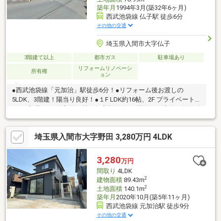
築年月
1994年3月(築32年6ヶ月)
西武池袋線 仏子駅 徒歩6分
その他の交通
埼玉県入間市大字仏子
3階建て以上
都市ガス
駐車場あり
リフォームリノベーシ
所有権
ョン
●西武池袋線「元加治」駅徒歩6分！●リフォーム後お渡しの
5LDK、3階建！陽当り良好！●１F LDK約16帖、2F プライベートル
ーム4部屋、3F 洋室約11帖 各室収納付き●閑静な住宅街、前面道
路6ｍ以上で開放感があります。●小・中学校、商業施設等まで徒
歩10分圏内！住環境良好です本日～5日以内でご見学をご希望の
埼玉県入間市大字野田 3,280万円 4LDK
方は、希望日時をご連絡ください。営業時間9:00～19:00はお電話
でのお問い合わせがスムーズです。尚、インターネットでも見学
の予約が可能です。
3,280
万円
間取り
4LDK
2
建物面積
89.43m
2
土地面積
140.1m
築年月
2020年10月(築5年11ヶ月)
西武池袋線 元加治駅 徒歩9分
その他の交通