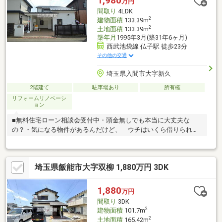
1,980
万円
都市近郊、通風良好、全居室６畳以上、都市ガス、小学校 徒歩10
間取り
4LDK
分以内、平坦地、周辺交通量少なめ、高機能トイレ
2
建物面積
133.39m
2
土地面積
133.39m
築年月
1995年3月(築31年6ヶ月)
西武池袋線 仏子駅 徒歩23分
その他の交通
埼玉県入間市大字新久
2階建て
駐車場あり
所有権
リフォームリノベーシ
ョン
■無料住宅ローン相談会受付中・頭金無しでも本当に大丈夫な
の？・気になる物件があるんだけど、 ウチはいくら借りられる
かしら？・以前転職したことがあるんだけど・・・フラット35っ
て？変動金利って？・個人で事業をしているんだけど・・資金計
画で成功する住宅ローンのことを経験豊富なスタッフが丁寧にご
埼玉県飯能市大字双柳 1,880万円 3DK
説明いたします。◆見学予約はフリーダイヤル0120-974-443まで
（スマートフォンの方は青の「電話マーク」をクリック）◆まず
は資料が欲しい方はオレンジの「資料請求する（無料）」ボタン
1,880
万円
をクリック
間取り
3DK
2
建物面積
101.7m
2
土地面積
165.42m