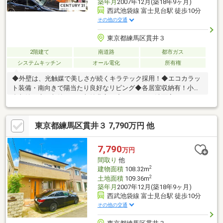
築年月
2007年12月(築18年9ヶ月)
西武池袋線 富士見台駅 徒歩10分
その他の交通
東京都練馬区貫井３
2階建て
南道路
都市ガス
システムキッチン
オール電化
所有権
◆外壁は、光触媒で美しさが続くキラテック採用！◆エコカラッ
ト装備・南向きで陽当たり良好なリビング◆各居室収納有！小屋
裏収納や床下収納など、収納豊富！◆キッチン・洗面室・トイ
レ・バスが各階にあり、二世帯住宅として快適な住まい♪◆玄関
が２つあり、プライバシーに配慮された設計◆カースペース１台
東京都練馬区貫井３ 7,790万円 他
あり◆「富士見台」駅徒歩１０分の好立地～周辺環境～◇スーパ
ー徒歩８分・コンビニ徒歩２分！◇練馬第二小学校徒歩６分・貫
井中学校徒歩９分！◇郵便局徒歩７分・加藤医院徒歩３分！◇貫
7,790
万円
井西公園徒歩３分！CENTURY21住新センターではきめ細やかなサ
間取り
他
ービスで安心のサポート体制を敷いております
2
建物面積
108.32m
2
土地面積
109.36m
築年月
2007年12月(築18年9ヶ月)
西武池袋線 富士見台駅 徒歩10分
その他の交通