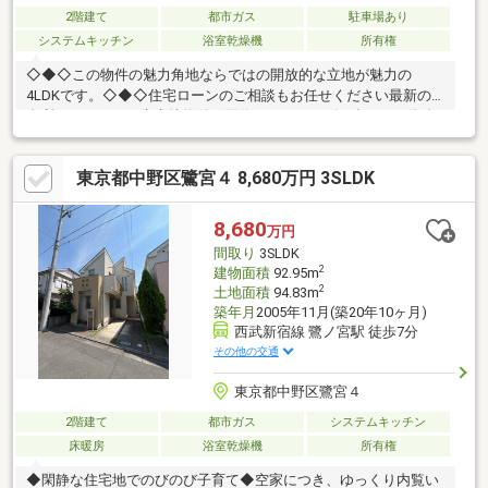
2階建て
都市ガス
駐車場あり
システムキッチン
浴室乾燥機
所有権
◇◆◇この物件の魅力角地ならではの開放的な立地が魅力の
4LDKです。◇◆◇住宅ローンのご相談もお任せください最新の
金利はもちろん、疾病特約付き団信など、ニーズに合わせた資金
計画をご提案させて頂きます。メガバンクから地銀・信金、ネッ
ト銀行まで、ご要望に合わせてお手続きをサポートします。
東京都中野区鷺宮４ 8,680万円 3SLDK
◇◆◇白馬のサポート社外ファイナンシャルプランナーによる、
住宅購入以外のライフプランも含めたご提案も無料サポート。安
心の住宅設備延長保証もご利用頂けます。グループの白馬建設に
8,680
万円
て注文建築、リフォーム・リノベのご相談を承ります。ワンスト
間取り
3SLDK
ップサービスを提供いたしますのでご相談ください。
2
建物面積
92.95m
2
土地面積
94.83m
築年月
2005年11月(築20年10ヶ月)
西武新宿線 鷺ノ宮駅 徒歩7分
その他の交通
東京都中野区鷺宮４
2階建て
都市ガス
システムキッチン
床暖房
浴室乾燥機
所有権
◆閑静な住宅地でのびのび子育て◆空家につき、ゆっくり内覧い