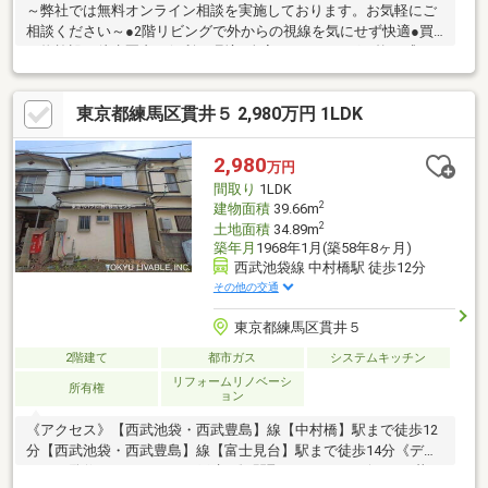
～弊社では無料オンライン相談を実施しております。お気軽にご
相談ください～●2階リビングで外からの視線を気にせず快適●買
い物施設が徒歩圏内で便利な環境●全室フローリングで統一感ご
見学希望の方は赤色『見学予約』から。資料請求はオレンジ色
『資料請求』をクリック。直接のお問い合わせは03-6905-9710ま
東京都練馬区貫井５ 2,980万円 1LDK
で。（スマートフォンの方は右下青色の電話ボタンをクリック）
■オンライン相談のご案内（※見学予約より受付）ランチや仕事後
の15分で完結！住宅ローン相談やライフプランシュミレーション
2,980
万円
についても全てオンラインでの対応が可能となっております。
間取り
1LDK
※LINEやメール、お電話でのやり取りも可能です。
2
建物面積
39.66m
2
土地面積
34.89m
築年月
1968年1月(築58年8ヶ月)
西武池袋線 中村橋駅 徒歩12分
その他の交通
東京都練馬区貫井５
2階建て
都市ガス
システムキッチン
リフォームリノベーシ
所有権
ョン
《アクセス》【西武池袋・西武豊島】線【中村橋】駅まで徒歩12
分【西武池袋・西武豊島】線【富士見台】駅まで徒歩14分《デザ
イナー監修フルリフォーム戸建て》間取り1LDK デザインと暮ら