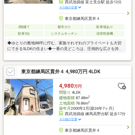
西武池袋線 富士見台駅 徒歩13分
その他の交通
東京都練馬区貫井４
2階建て
都市ガス
駐車場あり
駐車3台
システムキッチン
浴室乾燥機
◆ゆとりの敷地88坪に佇む、家族それぞれのプライベートも大切
にできる5LDKの住まい◆一番の見どころは、圧倒的な広さを誇る
23.4帖のLDK◎大空間でありながら、全居室南向きの設計によ
り、隅々まで豊かな採光が行き渡ります♪リビングからフラットに
繋がるテラスは、休日のべランピングやリラックススペースに最
東京都練馬区貫井４ 4,980万円 4LDK
適！日々の家事をスムーズにする豊富な収納に加え、上下階に設
置されたトイレなど、生活動線にも配慮されています！部屋数・
広さ・日当たりのすべてに妥協したくないご家族に、自信を持っ
4,980
万円
ておすすめできる一棟です！お気軽にお問い合わせください♪
間取り
4LDK
2
建物面積
87.48m
2
土地面積
76.86m
築年月
2000年2月(築26年7ヶ月)
西武池袋線 練馬高野台駅 徒歩17分
その他の交通
東京都練馬区貫井４