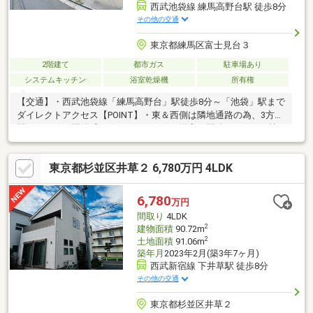
西武池袋線 練馬高野台駅 徒歩8分
その他の交通
東京都練馬区富士見台３
2階建て
都市ガス
駐車場あり
システムキッチン
浴室乾燥機
所有権
【交通】・西武池袋線「練馬高野台」駅徒歩8分～「池袋」駅まで
ダイレクトアクセス【POINT】・東＆西側は隣地通路の為、3方に
開けたような開放感ございます・LDKは洋室を開放すれば18.4帖
の大空間を演出します・ご家族が集まりやすく、荷物の運搬も楽
な1階リビング・1階に水回りを集約した「家事楽動線」PLAN【メ
東京都杉並区井草２ 6,780万円 4LDK
ンテナンス】・建物インスペクション実施済み（2026年7月）・
リビング壁紙一部張替え済み（2026年7月）・ハウスクリーニン
グ実施済み（2026年8月）【設備】・システムキッチン・浴室暖
6,780
万円
房乾燥機・オートバス・シャワートイレ・グルニエ・床下収納な
間取り
4LDK
ど
2
建物面積
90.72m
2
土地面積
91.06m
築年月
2023年2月(築3年7ヶ月)
西武新宿線 下井草駅 徒歩8分
その他の交通
東京都杉並区井草２