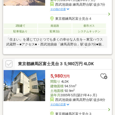
西武池袋線 練馬高野台駅 徒歩7分
その他の交通
東京都練馬区富士見台４
2階建て
南道路
都市ガス
駐車場あり
駐車2台
システムキッチン
「住まい」を通じてひとつでも多くの幸せな人生を～東宝ハウス
武蔵野～■アクセス■・西武池袋線「練馬高野台」駅 徒歩7分■魅
力ポイント■・17帖超の南向きLDKは2面採光！庭へ繋がる、明る
く開放的な空間です。・LDK横に水回りが集約された、家事動線
が良い間取りです。・マルチコーナーやアトリエなど充実の多目
東京都練馬区富士見台３ 5,980万円 4LDK
的スペース 。・床暖房、浄水器、温水洗浄便座など便利な設備も
充実。・各階に設置されたトイレは、朝の慌ただしい時間帯にも
便利です。・2台分のカースペース付です(車種による)。■周辺環
5,980
万円
境■・ピーコックストア高野台店 徒歩7分・練馬区立富士見台小学
間取り
4LDK
校 徒歩7分
2
建物面積
94.51m
2
土地面積
92.9m
築年月
2005年5月(築21年4ヶ月)
西武池袋線 練馬高野台駅 徒歩8分
その他の交通
東京都練馬区富士見台３