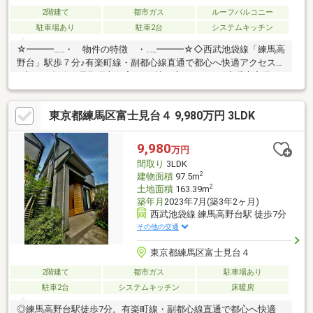
2階建て
都市ガス
ルーフバルコニー
駐車場あり
駐車2台
システムキッチン
☆━━━…‥・ 物件の特徴 ・‥…━━━☆◇西武池袋線「練馬高
野台」駅歩７分♪有楽町線・副都心線直通で都心へ快適アクセス
♪◆2023年築の長期優良住宅♪17.5帖の広々LDKには床暖房完備で
冬も快適♪◇2.2帖のアトリエや3.1帖のマルチコーナー等、在宅ワ
ークに最適な空間が豊富♪◆土地広々４９坪超♪お車２台駐車可能
東京都練馬区富士見台４ 9,980万円 3LDK
なカースペース♪☆━━━…‥・ ━☆━ ・‥…━━━☆【豊
富な未公開物件情報】板橋区大山にお店がございます。豊島区・
板橋区・北区・練馬区の物件情報はアドキャストまで！都内に16
9,980
万円
店舗展開！未公開物件多数！物件探しのお困りの方はぜひ、アド
間取り
3LDK
キャストまで♪
2
建物面積
97.5m
2
土地面積
163.39m
築年月
2023年7月(築3年2ヶ月)
西武池袋線 練馬高野台駅 徒歩7分
その他の交通
東京都練馬区富士見台４
2階建て
都市ガス
駐車場あり
駐車2台
システムキッチン
床暖房
◎練馬高野台駅徒歩7分。有楽町線・副都心線直通で都心へ快適