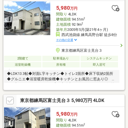
地、周辺環境の確認等含めご見学は随時承っております。お気軽
5,980
万円
にお問合せください！
間取り
4LDK
2
建物面積
94.51m
2
土地面積
92.9m
築年月
2005年5月(築21年4ヶ月)
西武池袋線 練馬高野台駅 徒歩8分
その他の交通
東京都練馬区富士見台３
2階建て
駐車場あり
システムキッチン
浴室乾燥機
所有権
即入居可
◆LDK13.3帖◆対面L字キッチン◆トイレ2箇所◆床下収納2箇所
◆グルニエ◆浴室暖房乾燥機◆キッチンとお風呂に窓あり◎ 建
ぺい率 a.50% b.60% ◎ 容積率 a.100% b.300% (b.前
面道路幅員により160％に制限) ◎ 高度地区 a.10m 第一種
高度地区 b.17ｍ第三種高度地区※２０２６年７月、リビング壁紙
東京都練馬区富士見台３ 5,980万円 4LDK
一部貼替え済※２０２６年8月、ハウスクリーニング実施※エアコ
ン・照明 現況渡し
5,980
万円
間取り
4LDK
2
建物面積
94.51m