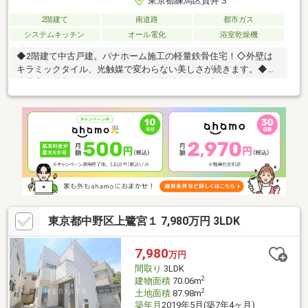
東京都練馬区貫井３
2階建て
南道路
都市ガス
システムキッチン
オール電化
浴室乾燥機
◆2階建て中古戸建。パナホーム施工の軽量鉄骨住宅！◇外壁は
キラミックタイル、光触媒で変わらない美しさが続きます。◆収
納豊富（階段下・グルニエ・リネン収納・カップボード・パント
リーなど）◇リビングにエコカラット装備、調湿・消臭機能があ
り機能性の高い仕様！◆玄関が二つあり二世帯住宅としてもプラ
イバシーを確保できます！◇1階内覧即日可能！◇南道路に面
し、陽当たり良好！◆車庫スペース1台 自転車バイク置き場スペ
ースもあります！◇西武池袋線「富士見台駅」まで徒歩10分の好
立地。教育施設、商業施設が徒歩10分圏内に点在！◆液状化の心
配がない強固な地盤。ハザードマップにもかかりません。
東京都中野区上鷺宮１ 7,980万円 3LDK
7,980
万円
間取り
3LDK
2
建物面積
70.06m
2
土地面積
87.98m
築年月
2019年5月(築7年4ヶ月)