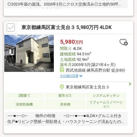
◎2023年築の築浅。2026年3月にクロス交換済み◎土地約50坪の
ゆとり。2台駐車可能◎床暖房付LDKやアトリエ、パントリーなど
充実の機能美◎長期優良住宅認定。耐震性や省エネ性に優れた安
心の住まい♪現地内覧予約受付中です♪見学をご希望の方は『見学
東京都練馬区富士見台３ 5,980万円 4LDK
予約をする』ボタンから事前にご予約ください。【資料請求】は
上記ボタンよりお進みください。電話からは⇒TEL0120-002-
237【通話料無料】♪ご案内時間の目安になります♪□現地／物件見
5,980
万円
学（30分～）□資金計画のご相談（30分～）□ご希望条件のご相談
間取り
4LDK
（15分～）
2
建物面積
94.51m
2
土地面積
92.9m
築年月
2005年5月(築21年4ヶ月)
西武池袋線 練馬高野台駅 徒歩8分
その他の交通
東京都練馬区富士見台３
2階建て
都市ガス
システムキッチン
リフォームリノベーシ
浴室乾燥機
所有権
ョン
――■――□― 物件の特徴 ―□――■――■4LDK+グルニエ付き
住戸■リビング壁紙一部貼替え・ハウスクリーニング済あなたの
街の、一番身近なプロフェッショナル 株式会社ウィローズは、お
客様の【生涯顧問】として 各専門領域に特化したチーム体制とな