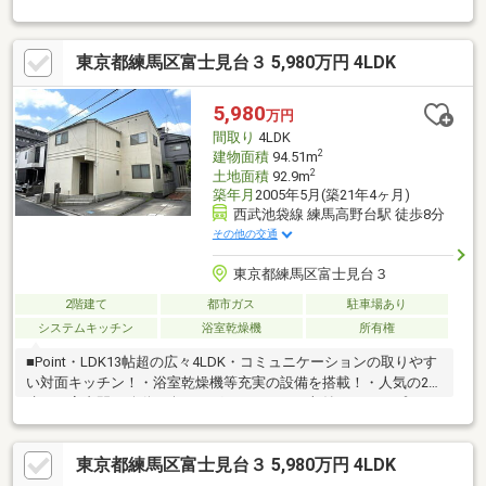
換（2025年4月）・浴室乾燥機交換（2025年4月）・洗面所クロス
交換（2025年4月）・外壁塗装（2021年12月）・屋根アスファル
トシングル葺交換（2021年12月）・外壁目地シール（2021年12
東京都練馬区富士見台３ 5,980万円 4LDK
月）・バルコニートップコート（2021年12月）《特徴》・LDKは
約13.6畳・ルーフバルコニーからの眺望良好・路地状敷地のた
め、表通りから一本入っており、人目が気にならないのが特徴で
5,980
万円
す。
間取り
4LDK
2
建物面積
94.51m
2
土地面積
92.9m
築年月
2005年5月(築21年4ヶ月)
西武池袋線 練馬高野台駅 徒歩8分
その他の交通
東京都練馬区富士見台３
2階建て
都市ガス
駐車場あり
システムキッチン
浴室乾燥機
所有権
■Point・LDK13帖超の広々4LDK・コミュニケーションの取りやす
い対面キッチン！・浴室乾燥機等充実の設備を搭載！・人気の2階
建てで室内間の移動も楽々・グルニエのある収納たっぷりプラン
です！■Access西武池袋線「練馬高野台」駅…徒歩8分「富士見
台」駅…徒歩15分■Reformリビング壁一部貼替、ハウスクリーニ
東京都練馬区富士見台３ 5,980万円 4LDK
ングコンビニ・スーパー、小・中学校、保育園、公園が徒歩10分
圏内に揃っており、日常生活や子育てにも最適な環境です！現