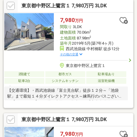
東京都中野区上鷺宮１ 7,980万円 3LDK
10分圏内生活便利な環境とても魅力的です♪＊住宅ローン無料相
談受付中＊『転職したばかりの方』や『外国人の方』でも、まず
は一度ご相談お任せください。多数の提携銀行からご提案させて
7,980
万円
いただきます！英語、中国語対応可能。お気軽にお問合せ下さ
間取り
3LDK
い。03-6300-0038
2
建物面積
70.06m
2
土地面積
87.98m
築年月
2019年5月(築7年4ヶ月)
西武池袋線 中村橋駅 徒歩12分
その他の交通
東京都中野区上鷺宮１
2階建て
都市ガス
駐車場あり
駐車2台
システムキッチン
浴室乾燥機
【交通環境】・西武池袋線「富士見台駅」徒歩１２分～「池袋
駅」まで最短１４分ダイレクトアクセス～練馬行のバスございま
す【ＰＯＩＮＴ】・１階に水回りを集中した「家事楽動線」
PLAN・ご家族が集まりやすく、荷物の運搬が楽な１階リビング・
ご家族と会話を楽しみながら料理が出来る人気の対面キッチン・
東京都中野区上鷺宮１ 7,980万円 3LDK
２階主寝室は約７．２帖でキングサイズのベットも余裕です【リ
フォーム内容】・ベランダ塗装・洗面台、トイレ、新規交換・ダ
ウンライト新設、クロス全室貼替・ハウスクリーニングなど【設
7,980
万円
備】・食器洗浄乾燥機・パントリー・浴室暖房乾燥機・オートバ