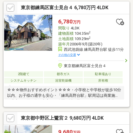
っております ■お客様からの紹介・リピート 成約率48％（2025年
東京都練馬区富士見台４ 6,780万円 4LDK
度実績）■目的から逆算した最適なご提案を、スピーディに■購
入・売却・リフォーム・相続の専門チームで多角的な対応をさせ
ていただきます。■提携ローン20銀行以上、買い替えのコンサ
6,780
万円
ル、充実のアフターサービスのご提供■未公開物件・弊社限定の
間取り
4LDK
物件、多数ございます！
2
建物面積
104.35m
2
土地面積
109.29m
築年月
2006年9月(築20年)
西武池袋線 練馬高野台駅 徒歩11分
その他の交通
東京都練馬区富士見台４
2階建て
都市ガス
駐車場あり
システムキッチン
浴室乾燥機
所有権
☆☆☆物件おすすめポイント☆☆☆・小学校と中学校が徒歩10分
以内、お子様の通学も安心・「練馬高野台駅」駅周辺は商業施設
も豊富、お買い物も充実！・公園が近く子どももペットも安心し
て遊べる快適環境・閑静な住宅街で家族のびのびと過ごす事が出
来ます♪・食洗器で家事の時短も可能、自由な時間も確保しやす
東京都中野区上鷺宮２ 9,680万円 4LDK
い・浴室乾燥機で天気を気にせずお洗濯も可能です◎・2階に居室
がまとまり、プライベート空間も確保出来ます・全居室収納付
き！衣類もスッキリ収納出来る空間！・全室2面採光、陽当たり良
9,680
万円