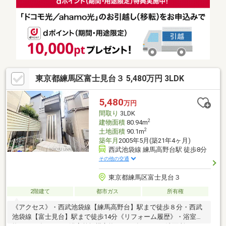
ォークインクローゼットなど収納豊富！
東京都練馬区富士見台３ 5,480万円 3LDK
5,480
万円
間取り
3LDK
2
建物面積
80.94m
2
土地面積
90.1m
築年月
2005年5月(築21年4ヶ月)
西武池袋線 練馬高野台駅 徒歩8分
その他の交通
東京都練馬区富士見台３
2階建て
都市ガス
所有権
《アクセス》・西武池袋線【練馬高野台】駅まで徒歩８分・西武
池袋線【富士見台】駅まで徒歩14分《リフォーム履歴》・浴室交