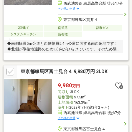
西武池袋線 練馬高野台駅 徒歩17分
その他の交通
東京都練馬区貫井４
2階建て
南道路
都市ガス
システムキッチン
所有権
◆南側幅員5ｍ公道と西側幅員5.4ｍ公道に面する南西角地です！
◆北側が隣接地通路のため3方向がひらけています。そのため陽
当たり、通風良好です♪◆2026年9月リフォーム完成予定！◆キッ
チン交換・トイレ交換・洗面化粧台交換・建具交換・壁紙張替
え・フロアタイル・クッションフロア・玄関ドア交換・外壁塗
東京都練馬区富士見台４ 9,980万円 3LDK
装・屋根施工・白蟻点検・ハウスクリーニングなど◆周辺は落ち
着いた住宅街で住環境が整っています☆
9,980
万円
間取り
3LDK
2
建物面積
97.5m
2
土地面積
163.39m
築年月
2023年7月(築3年2ヶ月)
西武池袋線 練馬高野台駅 徒歩7分
その他の交通
東京都練馬区富士見台４