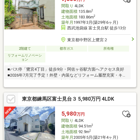
好の明るい生活を送れます♪いつでもご見学承ります！周辺環境や
間取り
4LDK
立地など、ぜひ現地でご覧ください♪
2
建物面積
135.8m
2
土地面積
183.86m
築年月
1997年3月(築29年6ヶ月)
西武池袋線 富士見台駅 徒歩13分
東京都中野区上鷺宮２
2階建て
都市ガス
所有権
リフォームリノベーシ
ョン
■バス停「鷺宮4丁目」徒歩9分・阿佐ヶ谷駅方面へアクセス良好
■2026年7月完了予定！外壁・内装などリフォーム履歴充実・キッ
チン・浴室・洗面台・トイレ新規交換・クロス・フローリング・
CF張替・外壁・屋根塗装等■約15.0帖の明るく開放的なLD！■全居
室二面採光＆収納付きで、心地よくすっきりとした住空間■主寝
東京都練馬区富士見台３ 5,980万円 4LDK
室はゆとりある広さの空間です！■各居室、お部屋をすっきりと
みせられる収納力の高さが魅力です！■水廻りが集中して配置さ
れており、家事の動線も快適です！
5,980
万円
間取り
4LDK
2
建物面積
94.51m
2
土地面積
92.9m
築年月
2005年5月(築21年4ヶ月)