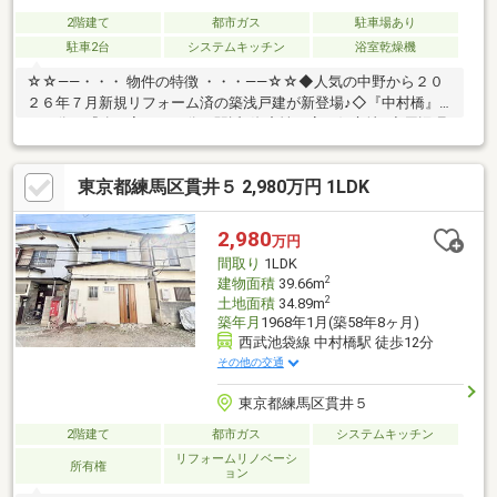
2階建て
都市ガス
駐車場あり
駐車2台
システムキッチン
浴室乾燥機
☆☆――・・・ 物件の特徴 ・・・――☆☆◆人気の中野から２０
２６年７月新規リフォーム済の築浅戸建が新登場♪◇『中村橋』
１１分、『鷺ノ宮』１３分と駅近♪資産性も高い好立地♪◆周辺環
境も充実していて暮らしやすい住環境♪◇即日内見可能です♪詳細
はお気軽にお問い合わせください♪どこよりも「スピーディー」か
東京都練馬区貫井５ 2,980万円 1LDK
つ「的確」にサポートさせていただきます！☆☆――・・・ 弊社
オリジナル無料サポート ・・・――☆☆物件調査・周辺環境レポ
ート・資金計画・住宅ローン事前審査・中長期ライフシミュレー
2,980
万円
ション・ご送迎等周辺物件もまとめてご紹介致しますまずはお気
間取り
1LDK
軽にお問合わせ下さい♪
2
建物面積
39.66m
2
土地面積
34.89m
築年月
1968年1月(築58年8ヶ月)
西武池袋線 中村橋駅 徒歩12分
その他の交通
東京都練馬区貫井５
2階建て
都市ガス
システムキッチン
リフォームリノベーシ
所有権
ョン