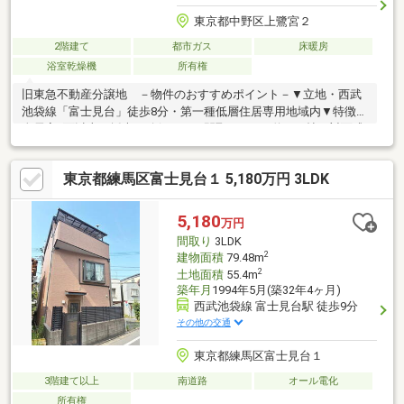
東京都中野区上鷺宮２
2階建て
都市ガス
床暖房
浴室乾燥機
所有権
旧東急不動産分譲地 －物件のおすすめポイント－▼立地・西武
池袋線「富士見台」徒歩8分・第一種低層住居専用地域内▼特徴・
全居室2面以上の採光が確保された間取り・LDK約16.6帖、対面式
キッチン採用・1階和室は多用途に活用可能・主寝室含む2室に南
西向きバルコニー隣接・各階にトイレ設置で、就寝前も気軽に利
東京都練馬区富士見台１ 5,180万円 3LDK
用可能・テラス・お庭付き▼周辺環境・まいばすけっと富士見台
千川通店 徒歩7分(約500m)・中野区立上鷺宮小学校 徒歩5分(約
350m)■ ご希望の住まい探しをお手伝いします ━━━━━・・・
5,180
万円
物件の詳細・ご相談はお気軽にお問い合わせください。
間取り
3LDK
2
建物面積
79.48m
2
土地面積
55.4m
築年月
1994年5月(築32年4ヶ月)
西武池袋線 富士見台駅 徒歩9分
その他の交通
東京都練馬区富士見台１
3階建て以上
南道路
オール電化
所有権