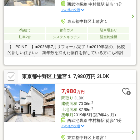
西武池袋線 中村橋駅 徒歩11分
その他の交通
東京都中野区上鷺宮１
2階建て
都市ガス
駐車場あり
駐車2台
システムキッチン
浴室乾燥機
【 POINT 】■2026年7月リフォーム完了！■2019年築の、比較
的新しい住まい♪ 築年数を抑えた物件を探している方にも検討し
やすい一邸■2台分のカースペースを確保しており敷地内で駐車が
可能◎■全居室収納＋屋根裏収納で家族の荷物をすっきり整理し
やすい住まい【 AREA 】■2駅2路線利用可能！ 池袋方面と高
東京都中野区上鷺宮１ 7,980万円 3LDK
田馬場・西武新宿方面へつながり 行き先に合わせて使い分けや
すい立地です♪■中村橋駅前に広がるサンツ中村橋商店街♪ 日々
の買い物や外食に加え地域で親しまれる阿波おどりなどのイベン
7,980
万円
トも楽しめます！■小学校目の前！ お子さまがいるご家庭にも
間取り
3LDK
安心感のある環境です♪
2
建物面積
70.06m
2
土地面積
87.98m
築年月
2019年5月(築7年4ヶ月)
西武池袋線 中村橋駅 徒歩11分
その他の交通
東京都中野区上鷺宮１