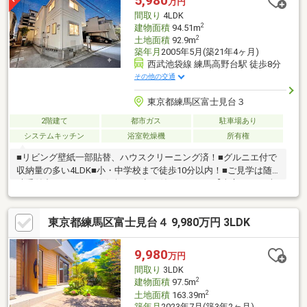
5,980
万円
提案させていただきます！英語、中国語対応可能。お気軽にお問
間取り
4LDK
合せ下さい。
2
建物面積
94.51m
2
土地面積
92.9m
築年月
2005年5月(築21年4ヶ月)
西武池袋線 練馬高野台駅 徒歩8分
その他の交通
東京都練馬区富士見台３
2階建て
都市ガス
駐車場あり
システムキッチン
浴室乾燥機
所有権
■リビング壁紙一部貼替、ハウスクリーニング済！■グルニエ付で
収納量の多い4LDK■小・中学校まで徒歩10分以内！■ご見学は随
時受付中ですので、お気軽にお申し付け下さい！【東宝ハウス練
馬にご相談ください！】・生涯にわたるアフターサポート「東宝
ハウスNEXT」。購入後も、税務や法務・保険の最適化・借換等の
東京都練馬区富士見台４ 9,980万円 3LDK
ご提案が可能です。・数ある提携銀行から最適な住宅ローンのご
提案を。20以上の提携した金融機関からお客様の要望に沿った住
宅ローンをご紹介します。物件の詳細について、ご見学希望のお
9,980
万円
客様は下記番号までお気軽にご連絡下さい。お問い合わせ専用フ
間取り
3LDK
リーダイヤル ：０１２０－０６３－００２
2
建物面積
97.5m
2
土地面積
163.39m
築年月
2023年7月(築3年2ヶ月)