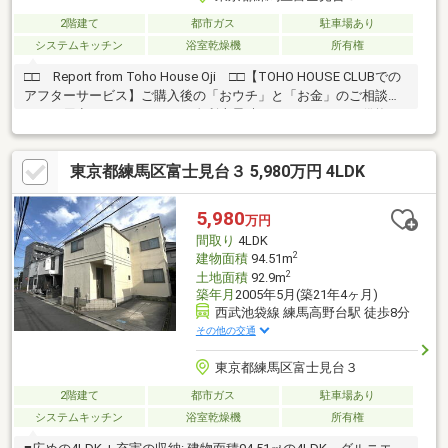
2階建て
都市ガス
駐車場あり
システムキッチン
浴室乾燥機
所有権
□□ Report from Toho House Oji □□【TOHO HOUSE CLUBでの
アフターサービス】ご購入後の「おウチ」と「お金」のご相談窓
口をご用意しております！・金利上昇時のリスクヘッジ、借換え
相談、繰上返済のタイミング、各種保険の見直し・・・etc・おウ
チの設備保証や定期点検、駆け付けサービス・・・etc購入前のタ
東京都練馬区富士見台３ 5,980万円 4LDK
イミングは勿論、購入後のご不安につきましてもご相談可能で
す！まずはお気軽に現地をご覧下さいませ。物件の詳細につい
て、ご見学希望のお客様は下記番号までお気軽にご連絡下さい。
5,980
万円
お問い合わせ専用フリーダイヤル ： ０１２０－６６１－０４０
間取り
4LDK
2
建物面積
94.51m
2
土地面積
92.9m
築年月
2005年5月(築21年4ヶ月)
西武池袋線 練馬高野台駅 徒歩8分
その他の交通
東京都練馬区富士見台３
2階建て
都市ガス
駐車場あり
システムキッチン
浴室乾燥機
所有権