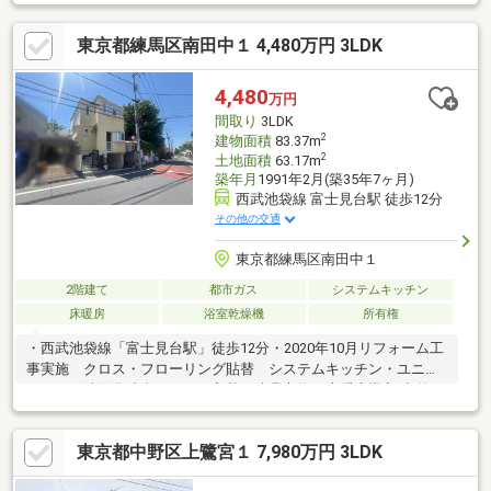
しやすさを両立した一邸《リノベーション》☆外壁塗装・屋根吹
替え（断熱材全交換）☆建具全交換☆システムキッチン新規交換
東京都練馬区南田中１ 4,480万円 3LDK
☆ユニットバス新規交換☆温水洗浄便座付きトイレ新規交換☆洗
面台新規交換☆室内全部屋クロス新規交換☆床新規張替《物件の
特徴》・全室フローリング・洗濯機置場・火災警報器（報知機）
4,480
万円
間取り
3LDK
2
建物面積
83.37m
2
土地面積
63.17m
築年月
1991年2月(築35年7ヶ月)
西武池袋線 富士見台駅 徒歩12分
その他の交通
東京都練馬区南田中１
2階建て
都市ガス
システムキッチン
床暖房
浴室乾燥機
所有権
・西武池袋線「富士見台駅」徒歩12分・2020年10月リフォーム工
事実施 クロス・フローリング貼替 システムキッチン・ユニッ
トバス・洗面化粧台・トイレ入替 建具交換、床暖房導入 水道
管・ガス管交換・駐車場付～周辺施設～1.スーパー まいばすけ
っと南田中1丁目店まで480m 徒歩6分2.コンビニ ファミリーマー
東京都中野区上鷺宮１ 7,980万円 3LDK
ト練馬南田中一丁目店まで260m 徒歩4分3.コンビニ セブンイレ
ブン練馬富士見台2丁目店まで530m 徒歩7分