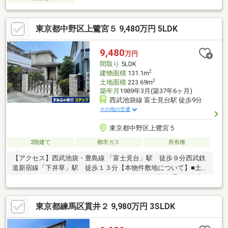
東京都中野区上鷺宮５ 9,480万円 5LDK
9,480
万円
間取り
5LDK
2
建物面積
131.1m
2
土地面積
223.69m
築年月
1989年3月(築37年6ヶ月)
西武池袋線 富士見台駅 徒歩9分
その他の交通
東京都中野区上鷺宮５
2階建て
都市ガス
所有権
【アクセス】西武池袋・豊島線 「富士見台」駅 徒歩９分西武鉄
道新宿線「下井草」駅 徒歩１３分【本物件敷地について】■土
地面積：２２３．６９㎡（６７．６６坪） 別途協定通路負担部
分：４．７㎡（１．４２坪）■再建築不可 ただし、建築基準法
43条2項2号の許可を得ることができれば再建築は可能です。■用
東京都練馬区貫井２ 9,980万円 3SLDK
途地域 第一種低層住居専用地域 建ぺい率：４０％ 容積率：
８０％■通風・陽当たり良好■周辺環境良好