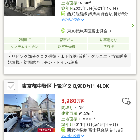
2
土地面積
92.9m
築年月
2005年5月(築21年4ヶ月)
西武池袋線 練馬高野台駅 徒歩8分
その他の交通
東京都練馬区富士見台３
2階建て
都市ガス
駐車場あり
システムキッチン
浴室乾燥機
所有権
・リビング部分クロス張替・床下収納2箇所・グルニエ・浴室暖房
乾燥機・対面式キッチン・トイレ2箇所
東京都中野区上鷺宮２ 8,980万円 4LDK
8,980
万円
間取り
4LDK
2
建物面積
91.63m
2
土地面積
115.57m
築年月
2011年3月(築15年6ヶ月)
西武池袋線 富士見台駅 徒歩8分
その他の交通