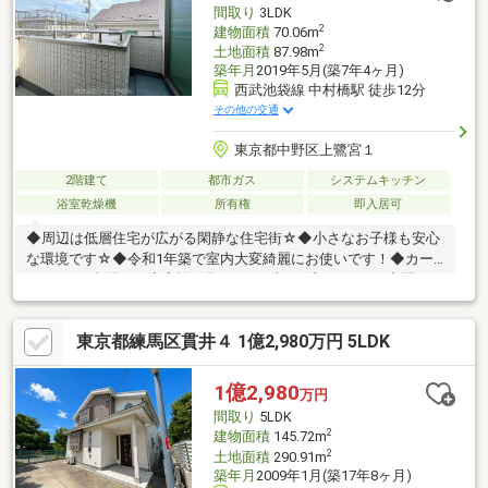
間取り
3LDK
ス・シャワートイレ・グルニエなど
2
建物面積
70.06m
2
土地面積
87.98m
築年月
2019年5月(築7年4ヶ月)
西武池袋線 中村橋駅 徒歩12分
その他の交通
東京都中野区上鷺宮１
2階建て
都市ガス
システムキッチン
浴室乾燥機
所有権
即入居可
◆周辺は低層住宅が広がる閑静な住宅街☆◆小さなお子様も安心
な環境です☆◆令和1年築で室内大変綺麗にお使いです！◆カー
スペース2台付き！◆家族が集うLDKに加えプライベート空間もし
っかり確保できる3LDKの間取りです♪◆ベランダ塗装、洗面台、
トイレ新調、ダウンライト新設、クロス全て張替、ハウスクリー
東京都練馬区貫井４ 1億2,980万円 5LDK
ニング
1億2,980
万円
間取り
5LDK
2
建物面積
145.72m
2
土地面積
290.91m
築年月
2009年1月(築17年8ヶ月)