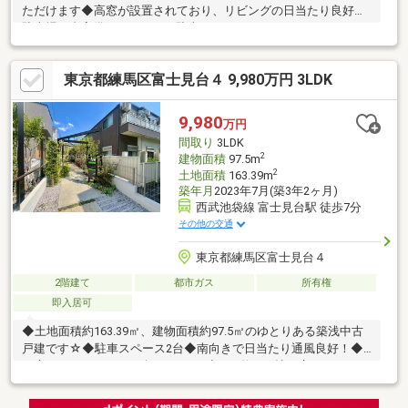
ただけます◆高窓が設置されており、リビングの日当たり良好◆
駐車場１台完備（ハイルーフ駐車可）
東京都練馬区富士見台４ 9,980万円 3LDK
9,980
万円
間取り
3LDK
2
建物面積
97.5m
2
土地面積
163.39m
築年月
2023年7月(築3年2ヶ月)
西武池袋線 富士見台駅 徒歩7分
その他の交通
東京都練馬区富士見台４
2階建て
都市ガス
所有権
即入居可
◆土地面積約163.39㎡、建物面積約97.5㎡のゆとりある築浅中古
戸建です☆◆駐車スペース2台◆南向きで日当たり通風良好！◆
お庭でガーデニングも楽しめます♪◆LDK約17.5帖と広々していま
す！◆日用品のストックに便利なパントリー付き♪◆約3.1帖のマ
ルチコーナーは趣味のスペースやワークスペースに◎◆納戸やウ