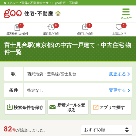
NTTグループ運営の不動産総合サイト goo住宅・不動産
1
0
0
0
最近検索した条件
最近見た物件
保存した条件
お気に入り
富士見台駅(東京都)の中古一戸建て・中古住宅 物
件一覧
駅
変更する
西武池袋・豊島線/富士見台
条件
変更する
指定なし
新着メールを受
検索条件を保存
アプリで探す
取る
82
件
が該当しました。