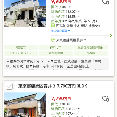
9,980
万円
間取り
3SLDK
2
建物面積
132.07m
2
土地面積
118.58m
築年月
2023年2月(築3年7ヶ月)
西武池袋線 中村橋駅 徒歩9分
その他の交通
東京都練馬区貫井２
2階建て
都市ガス
設計住宅性能評価付
システムキッチン
浴室乾燥機
所有権
－物件のおすすめポイント－▼立地・西武池袋・豊島線「中村
橋」徒歩9分 他▼特徴・令和5年2月築・全居室6帖以上・
3LDK+SLDKの間取り、LDK・水回りを各階に設置・2ドア玄関、
建物内で行き来可能な設計・約5.5帖の納戸はWIC付、多用途に活
用可能・各洋室に収納有・駐車場有(車種による)▼周辺環境・練
東京都練馬区貫井３ 7,790万円 3LDK
馬区立練馬第二小学校 徒歩3分(約230m)・コモディイイダ中村橋
店 徒歩5分(約400m)※前面道路幅員約4mのため容積率は160%に制
限されます■ ご希望の住まい探しをお手伝いします
7,790
万円
━━━━━・・・物件の詳細・ご相談はお気軽にお問い合わせく
間取り
3LDK
ださい。
2
建物面積
108.32m
2
土地面積
107.44m