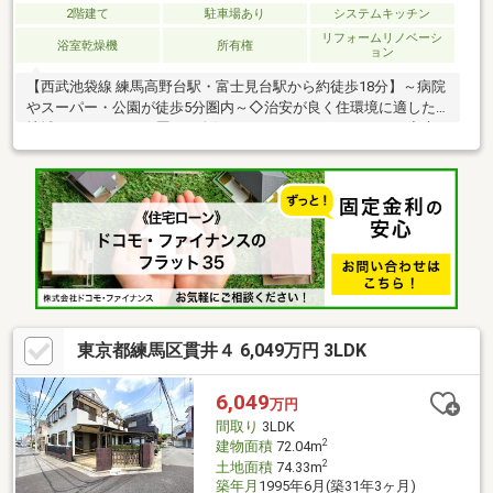
2階建て
駐車場あり
システムキッチン
リフォームリノベーシ
浴室乾燥機
所有権
ョン
【西武池袋線 練馬高野台駅・富士見台駅から約徒歩18分】～病院
やスーパー・公園が徒歩5分圏内～◇治安が良く住環境に適した
地域で、ファミリー層には人気なエリアとなっております♪◇大
切に磨き上げられたお部屋で、心地よい新生活をすぐできます！
※一部、弊社で部屋の中を加工しております◆内見予約受付中！
◆掲載物件に限らず「周辺の物件」や「気になる物件」も車でま
とめてご案内致します。ご自宅や最寄駅までもお車で送迎します
ので、お気軽にお声かけ下さい♪見学予約ボタンまたはフリーダイ
ヤルまで！ 【資料請求(無料)】または、フリーダイヤル【0120-
99-3333】まで、お気軽にお問合せ下さい！
東京都練馬区貫井４ 6,049万円 3LDK
6,049
万円
間取り
3LDK
2
建物面積
72.04m
2
土地面積
74.33m
築年月
1995年6月(築31年3ヶ月)