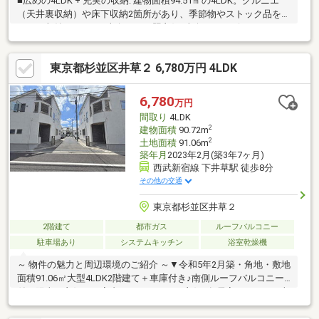
■広めの4LDK + 充実の収納: 建物面積94.51㎡の4LDK。グルニエ
（天井裏収納）や床下収納2箇所があり、季節物やストック品をす
っきり収納できます■南向きで日照良好: 南向きのアピールがあ
り、日当たり・風通しが配慮されていますカースペース: 敷地内に
駐車1台が可能です■建物インスペクション実施済: 2026年7月に専
東京都杉並区井草２ 6,780万円 4LDK
門家による建物調査（インスペクション）を実施済みのため、建
物の状態を把握して安心して検討できます■室内リフォーム・ク
リーニング済: 2026年7月にリビング壁紙の一部貼り替え、2026年
6,780
万円
8月にハウスクリーニングを実施済みです
間取り
4LDK
2
建物面積
90.72m
2
土地面積
91.06m
築年月
2023年2月(築3年7ヶ月)
西武新宿線 下井草駅 徒歩8分
その他の交通
東京都杉並区井草２
2階建て
都市ガス
ルーフバルコニー
駐車場あり
システムキッチン
浴室乾燥機
～ 物件の魅力と周辺環境のご紹介 ～▼令和5年2月築・角地・敷地
面積91.06㎡大型4LDK2階建て＋車庫付き♪南側ルーフバルコニー
付き陽当り良好！▼室内コンディション良好♪各居室ゆとりある収
納付き！また広い小屋裏収納もあります！▼太陽光パネル設置・
設備充実した築浅戸建て！周辺環境学校、スーパー、駅など徒歩