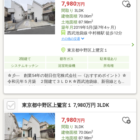
7,980
万円
間取り
3LDK
2
建物面積
70.06m
2
土地面積
87.98m
築年月
2019年5月(築7年4ヶ月)
西武池袋線 中村橋駅 徒歩12分
その他の交通
東京都中野区上鷺宮１
2階建て
都市ガス
駐車場あり
システムキッチン
浴室乾燥機
所有権
☆彡--- 創業54年の朝日住宅株式会社 ---《おすすめポイント》☆
令和元年５月築 ２階建て３ＬＤＫ☆西武池袋線、新宿線ともに
利用可能な立地☆一部リフォーム済 室内綺麗です☆空家 いつ
でも内見可能まず、フリーダイアルにご連絡を頂きまして『「上
鷺宮１丁目 中古住宅」の物件を見た』とお伝えいただくとスム
東京都中野区上鷺宮１ 7,980万円 3LDK
ーズです。担当スタッフがお客様のご希望に合わせてお手伝いを
させて頂きます。その際、他の要望やご希望など一緒にお聞きし
てご提案させて頂きます。---『親切、丁寧、しっかりした仕事』
7,980
万円
をモットーに、お客様に寄り添ったご提案をさせて頂きます---
間取り
3LDK
2
建物面積
70.06m
2
土地面積
87.98m