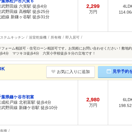
千葉県松戸市六実６
2,299
東武野田線 六実駅 徒歩4分
4LD
東武野田線 高柳駅 徒歩25分
万円
114.0
北総線 新鎌ヶ谷駅 徒歩31分
ステムキッチン
浴室乾燥機
所有権
即入居可
リフォーム相談可・住宅ローン相談可です。お気軽にお問い合わせください！敷地約
歩4分 マツキヨ徒歩4分 六実小学校徒歩９分の立地です！
DK
見学予約
お気に入りに追加
千葉県鎌ケ谷市初富
2,980
6LD
京成松戸線 北初富駅 徒歩4分
万円
198.5
東武野田線 新鎌ケ谷駅 徒歩10分
有権