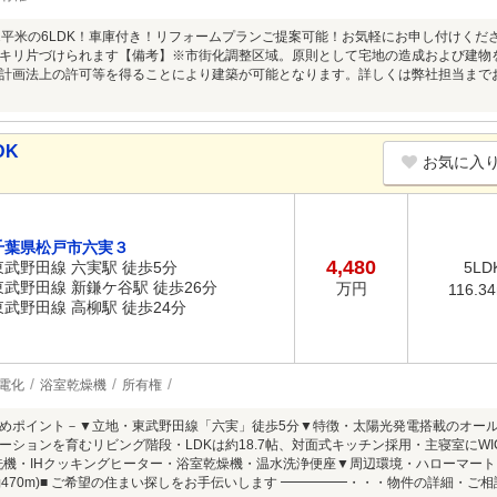
.52平米の6LDK！車庫付き！リフォームプランご提案可能！お気軽にお申し付けく
キリ片づけられます【備考】※市街化調整区域。原則として宅地の造成および建物
計画法上の許可等を得ることにより建築が可能となります。詳しくは弊社担当まで
DK
お気に入
千葉県松戸市六実３
4,480
東武野田線 六実駅 徒歩5分
5LD
東武野田線 新鎌ケ谷駅 徒歩26分
万円
116.3
東武野田線 高柳駅 徒歩24分
電化
浴室乾燥機
所有権
めポイント－▼立地・東武野田線「六実」徒歩5分▼特徴・太陽光発電搭載のオール
ーションを育むリビング階段・LDKは約18.7帖、対面式キッチン採用・主寝室にWI
洗機・IHクッキングヒーター・浴室乾燥機・温水洗浄便座▼周辺環境・ハローマートシマ
(約470m)■ ご希望の住まい探しをお手伝いします ━━━━━・・・物件の詳細・