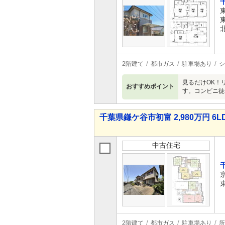
2階建て
都市ガス
駐車場あり
シ
見るだけOK！
おすすめポイント
す。コンビニ徒
千葉県鎌ケ谷市初富 2,980万円 6L
中古住宅
2階建て
都市ガス
駐車場あり
所