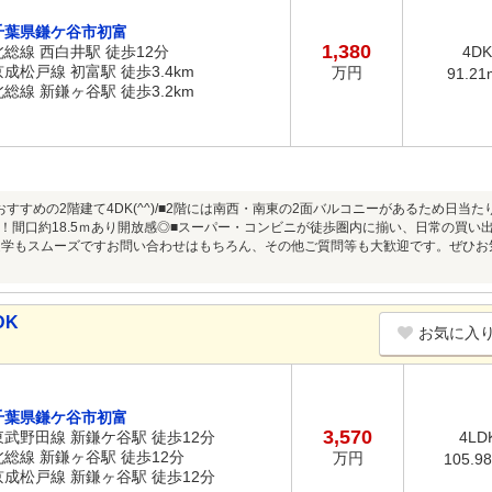
千葉県鎌ケ谷市初富
1,380
北総線 西白井駅 徒歩12分
4DK
京成松戸線 初富駅 徒歩3.4km
万円
91.21
北総線 新鎌ヶ谷駅 徒歩3.2km
おすすめの2階建て4DK(^^)/■2階には南西・南東の2面バルコニーがあるため日当
！間口約18.5ｍあり開放感◎■スーパー・コンビニが徒歩圏内に揃い、日常の買い出
通学もスムーズですお問い合わせはもちろん、その他ご質問等も大歓迎です。ぜひお
DK
お気に入
千葉県鎌ケ谷市初富
3,570
東武野田線 新鎌ケ谷駅 徒歩12分
4LD
北総線 新鎌ヶ谷駅 徒歩12分
万円
105.9
京成松戸線 新鎌ヶ谷駅 徒歩12分