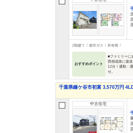
2階建て
都市ガス
所有権
■ファミリーに
西側道路に接道
おすすめポイント
12分！通勤・
せ。
千葉県鎌ケ谷市初富 3,570万円 4L
中古住宅