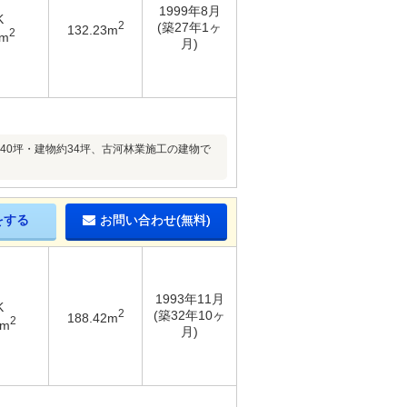
1999年8月
K
2
(築27年1ヶ
132.23m
2
6m
月)
40坪・建物約34坪、古河林業施工の建物で
をする
お問い合わせ(無料)
1993年11月
K
2
(築32年10ヶ
188.42m
2
2m
月)