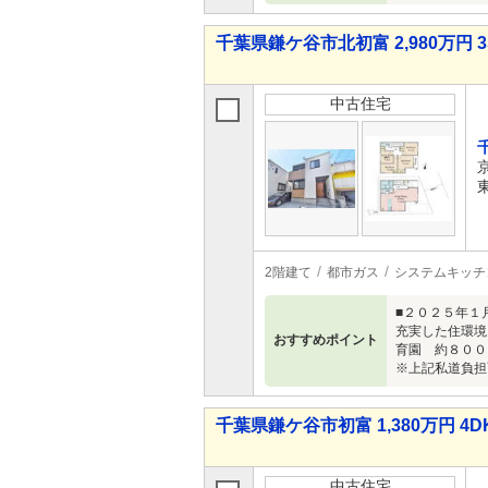
千葉県鎌ケ谷市北初富 2,980万円 3
中古住宅
2階建て
都市ガス
システムキッチ
■２０２５年１
充実した住環境
おすすめポイント
育園 約８００
※上記私道負担面積
千葉県鎌ケ谷市初富 1,380万円 4D
中古住宅