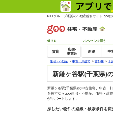
NTTグループ運営の不動産総合サイト goo
借りる
マンションを買う
店舗･
賃貸
新築
中
事業用
住宅・不動産
>
中古一戸建て
>
首都圏
>
千
新鎌ヶ谷駅(千葉県)
新鎌ヶ谷駅(千葉県)の中古住宅、中古
を探すならgoo住宅・不動産。価格・建
がサポートします。
探したい物件の路線・検索条件を変