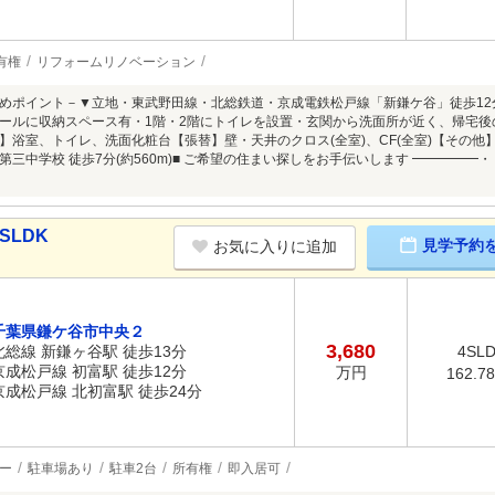
有権
リフォームリノベーション
めポイント－▼立地・東武野田線・北総鉄道・京成電鉄松戸線「新鎌ケ谷」徒歩1
ールに収納スペース有・1階・2階にトイレを設置・玄関から洗面所が近く、帰宅後の
】浴室、トイレ、洗面化粧台【張替】壁・天井のクロス(全室)、CF(全室)【その他】
第三中学校 徒歩7分(約560m)■ ご希望の住まい探しをお手伝いします ━━━━
SLDK
見学予約
お気に入りに追加
千葉県鎌ケ谷市中央２
3,680
北総線 新鎌ヶ谷駅 徒歩13分
4SL
京成松戸線 初富駅 徒歩12分
万円
162.7
京成松戸線 北初富駅 徒歩24分
ー
駐車場あり
駐車2台
所有権
即入居可