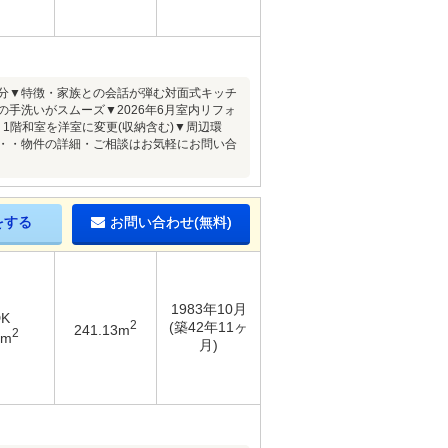
2分▼特徴・家族との会話が弾む対面式キッチ
手洗いがスムーズ▼2026年6月室内リフォ
1階和室を洋室に変更(収納含む)▼周辺環
━・・・物件の詳細・ご相談はお気軽にお問い合
をする
お問い合わせ(無料)
1983年10月
DK
2
(築42年11ヶ
241.13m
2
8m
月)