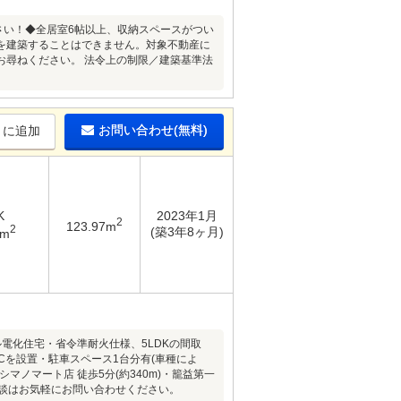
ださい！◆全居室6帖以上、収納スペースがつい
を建築することはできません。対象不動産に
お尋ねください。 法令上の制限／建築基準法
お問い合わせ(無料)
りに追加
K
2023年1月
2
123.97m
2
(築3年8ヶ月)
4m
電化住宅・省令準耐火仕様、5LDKの間取
Cを設置・駐車スペース1台分有(車種によ
ノマート店 徒歩5分(約340m)・籠益第一
ご相談はお気軽にお問い合わせください。