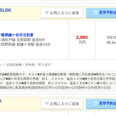
SLDK
見学予約
お気に入りに追加
千葉県鎌ケ谷市北初富
2,980
3SL
京成松戸線 北初富駅 徒歩6分
万円
90.6
東武野田線 新鎌ケ谷駅 徒歩14分
ン
浴室乾燥機
所有権
即入居可
月築■延床面積９０．６０㎡■木造２階建■北東側・南西側に方向接道■東向きバルコ
☆彡■鎌ケ谷市立西部小学校 約１，１００ｍ 徒歩１４分■鎌ケ谷市立第三中学校
ｍ 徒歩１０分■鎌ケ谷総合病院 約１４００ｍ 徒歩１８分■イオン鎌ケ谷ショ
以外に私道負担有(負担割合)①35㎡(1/2)②26㎡(1/2)③46㎡(1/5)④35㎡(1/2)
K
見学予約
お気に入りに追加