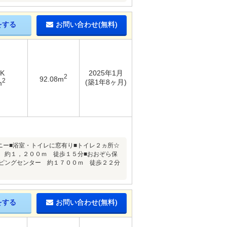
をする
お問い合わせ(無料)
DK
2025年1月
2
92.08m
2
(築1年8ヶ月)
m
ニー■浴室・トイレに窓有り■トイレ２ヵ所☆
 約１，２００ｍ 徒歩１５分■おおぞら保
ッピングセンター 約１７００ｍ 徒歩２２分
をする
お問い合わせ(無料)