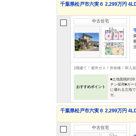
千葉県松戸市六実６ 2,299万円 4L
中古住宅
2階建て
都市ガス
所有権
即入居
■土地面積約3
チン採用■ガー
おすすめポイント
に優れる立地で
せ。
千葉県松戸市六実６ 2,299万円 4L
中古住宅