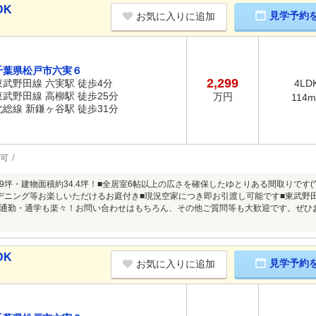
DK
見学予約
お気に入りに追加
千葉県松戸市六実６
2,299
東武野田線 六実駅 徒歩4分
4LD
東武野田線 高柳駅 徒歩25分
万円
114m
北総線 新鎌ヶ谷駅 徒歩31分
可
9.9坪・建物面積約34.4坪！■全居室6帖以上の広さを確保したゆとりある間取りです
デニング等お楽しいただけるお庭付き■現況空家につき即お引渡し可能です■東武野
通勤・通学も楽々！お問い合わせはもちろん、その他ご質問等も大歓迎です。ぜひ
DK
見学予約
お気に入りに追加