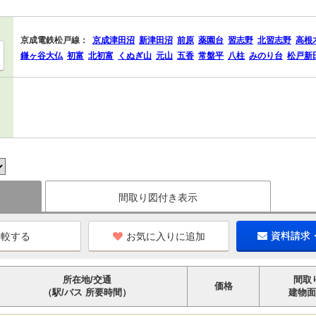
京成電鉄松戸線：
京成津田沼
新津田沼
前原
薬園台
習志野
北習志野
高根
鎌ヶ谷大仏
初富
北初富
くぬぎ山
元山
五香
常盤平
八柱
みのり台
松戸新
間取り図付き表示
お気に入りに追加
資料請求
所在地/交通
間取
価格
（駅/バス 所要時間）
建物面