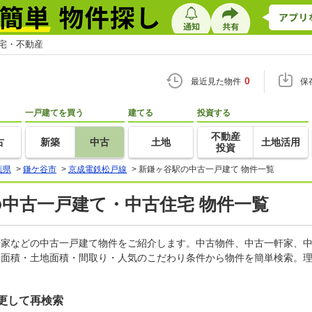
住宅・不動産
0
最近見た物件
保
一戸建てを買う
建てる
投資する
不動産
古
新築
中古
土地
土地活用
投資
葉県
>
鎌ケ谷市
>
京成電鉄松戸線
>
新鎌ヶ谷駅の中古一戸建て 物件一覧
の中古一戸建て・中古住宅 物件一覧
一軒家などの中古一戸建て物件をご紹介します。中古物件、中古一軒家、
物面積・土地面積・間取り・人気のこだわり条件から物件を簡単検索。理
更して再検索