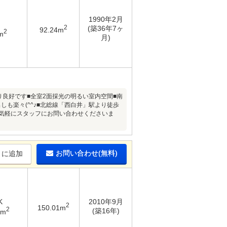
1990年2月
2
(築36年7ヶ
92.24m
2
m
月)
たり良好です■全室2面採光の明るい室内空間■南
しも楽々(^^♪■北総線「西白井」駅より徒歩
気軽にスタッフにお問い合わせくださいま
お問い合わせ(無料)
りに追加
K
2010年9月
2
150.01m
2
(築16年)
8m