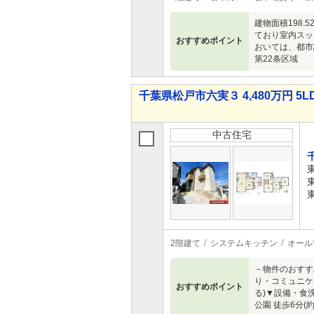
建物面積198
ており室内スッ
おすすめポイント
おいては、都市
第22条区域
千葉県松戸市六実３ 4,480万円 5L
中古住宅
2階建て
システムキッチン
オール
－物件のおすす
り・コミュニケ
おすすめポイント
る)▼設備・食
公園 徒歩6分