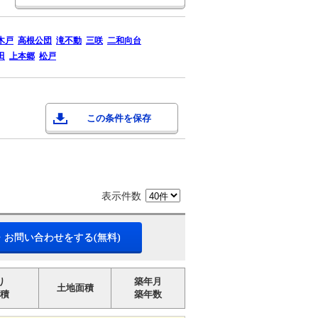
木戸
高根公団
滝不動
三咲
二和向台
田
上本郷
松戸
この条件を保存
表示件数
・お問い合わせをする(無料)
り
築年月
土地面積
積
築年数