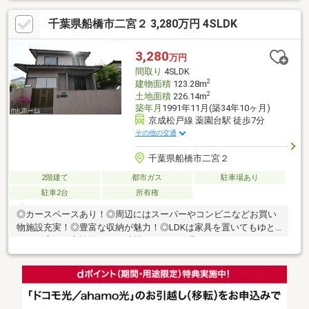
好▼小・中学校徒歩10分圏内で通学も安心◎≪リフォーム内容
千葉県船橋市二宮２ 3,280万円 4SLDK
≫・全室クロス張替 ・トイレ交換・琉球畳新規張替 ・エアコ
ン内部洗浄・浴室扉交換 ・乾太くん5KG新規設置・外構工事(庭
木剪定・砂利石敷設) 他※2026年4月7日完成資金計画ご相談、詳
3,280
万円
細資料をご希望の際はお気軽にお問合せ下さい。
間取り
4SLDK
2
建物面積
123.28m
2
土地面積
226.14m
築年月
1991年11月(築34年10ヶ月)
京成松戸線 薬園台駅 徒歩7分
その他の交通
千葉県船橋市二宮２
2階建て
都市ガス
駐車場あり
駐車2台
所有権
◎カースペースあり！◎周辺にはスーパーやコンビニなどお買い
物施設充実！◎豊富な収納が魅力！◎LDKは家具を置いてもゆと
りある広さ！家族団らんの時間をゆったり過ごすことができます
ね！◎子育てしやすい住環境！◎家事動線に配慮した間取りで
す！◎和室はくつろぎの空間を御提供いたします。