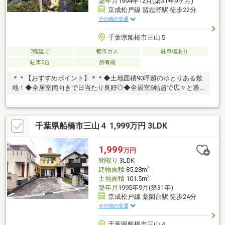
築年月
1994年12月(築31年9ヶ月)
京成松戸線 習志野駅 徒歩22分
その他の交通
千葉県船橋市三山５
2階建て
都市ガス
駐車場あり
駐車2台
所有権
＊＊【おすすめポイント】＊＊◆土地面積90坪超のゆとりある敷
地！◆全居室南向きで日当たり良好◎◆全居室6帖超で広々と過
ごせます。◆幼稚園・小中学校が徒歩15分圏内に揃う立地◎◆縦
列駐車3台分の駐車スペース有（車種による）◆3S+WICで収納充
実！お部屋がすっきりまとまります。＊＊【周辺環境】＊＊●マ
千葉県船橋市三山４ 1,999万円 3LDK
ルエツ東習志野店 約1100m／徒歩約14分●ファミリーマート船
橋実籾街道店 約700m／徒歩約9分●ウエルシア船橋田喜野井
店 約600m／徒歩約8分●Big-A船橋田喜野井店 約550m／徒歩約
1,999
万円
7分●船橋小鳩幼稚園 約450m／徒歩約6分
間取り
3LDK
2
建物面積
85.28m
2
土地面積
101.5m
築年月
1995年9月(築31年)
京成松戸線 薬園台駅 徒歩24分
その他の交通
千葉県船橋市三山４