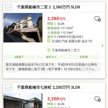
千葉県船橋市二宮２ 2,380万円 5LDK
2,380
万円
間取り
5LDK
2
建物面積
151.53m
2
土地面積
112.39m
築年月
1990年9月(築36年)
京成松戸線 薬園台駅 徒歩7分
千葉県船橋市二宮２
2階建て
都市ガス
所有権
新京成線薬園台徒歩7分の立地です。平成2年9月2日新築の公庫住
宅です。建物面積に地下1階（地下車庫）32.55m2含む〇リフォー
ム履歴2022年1月 給湯器交換2021年1月 エアコン4台設置2009
年1月 外壁・屋根塗装、浴室交換、キッチン交換、トイレ交換、
１F8畳の部屋を和室から洋室へ変更、シロアリ対策工事実施、建
千葉県船橋市七林町 2,200万円 3LDK
具全面交換キッチンオリジン 薬園台店 550m（徒歩7分）ココカ
ラファイン くすりセイジョー薬園台駅前店 550m（徒歩7分）セ
ブン-イレブン 船橋薬円台駅前店 600m（徒歩8分）（有）薬園堂
2,200
万円
薬局 550m（徒歩7分）
間取り
3LDK
2