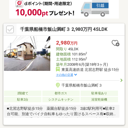
千葉県船橋市飯山満町３ 2,980万円 4SLDK
2,980
万円
間取り
4SLDK
2
建物面積
101.85m
2
土地面積
112.95m
築年月
2008年6月(築18年3ヶ月)
東葉高速鉄道 北習志野駅 徒歩15分
その他の交通
千葉県船橋市飯山満町３
2階建て
都市ガス
駐車場あり
駐車2台
システムキッチン
浴室乾燥機
■北習志野駅徒歩15分 薬園台駅徒歩15分 2線2駅利用可■駐車2
台可能、別途でバイク自転車もゆったり置けるスペース有■収納
が多く使い勝手の良い間取り■家事導線も考えられた注文住宅■角
地で車通りも少なく小さなお子様がいても安心■小学校、中学校