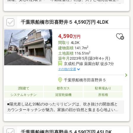
不動産会社がございますが、弊社は八千代中央駅から徒歩3分の場
所に拠点を構え、設立44年の実績を誇る地元の不動産会社です。
地元の地主様との直接の取引やご紹介を通じて、豊富な仕入れ案
千葉県船橋市田喜野井５ 4,590万円 4LDK
件を取り扱っております。たとえ現時点でご希望の不動産が市場
に出ていなくても、ぜひ一度ご相談ください。ご希望に近い物件
の仕入れ情報が入り次第、最優先でご案内させていただきます。
4,590
万円
また、長年の地域密着の実績により、無理な営業は一切いたしま
間取り
4LDK
せんのでご安心ください。ぜひお気軽にお問い合わせください。
2
建物面積
141.7m
2
土地面積
116.51m
築年月
2023年5月(築3年4ヶ月)
京成松戸線 薬園台駅 徒歩7分
その他の交通
千葉県船橋市田喜野井５
2階建て
都市ガス
駐車場あり
システムキッチン
浴室乾燥機
所有権
■陽光差し込む20帖のゆったりリビングは、吹き抜けの開放感と
カウンターキッチンが魅力。家族の顔が自然と集まる心地よい空
間です■会話が弾むリビングイン階段を採用。上下階のつながり
を感じながら、家族の絆も深まります■リビング横には、くつろ
ぎの和室スペースをご用意。客間やお子様の遊び場としても活躍
千葉県船橋市田喜野井５ 4,590万円 4SLDK
■在宅ワークや趣味の空間にぴったりのテレワークルーム完備。