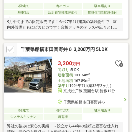
2階建て
都市ガス
駐車場あり
駐車3台
設計住宅性能評価付
建設住宅性能評価付
9月中旬までの限定販売です！令和7年1月建築の築浅物件で、室
内外設備ともにピカピカです！合板デッキのテラスや広々とした
室内で都内ではできないライフスタイルを通勤圏で実現していま
す。近隣にはコンビニ・スーパー・図書館や飲食店があり、暮ら
しも充実出来ます。メンテナンスやオプション設備もいきわたっ
千葉県船橋市田喜野井６ 3,200万円 5LDK
ており、是非一度見に来ていただきたい物件です。
3,200
万円
間取り
5LDK
2
建物面積
131.74m
2
土地面積
167.89m
築年月
1994年7月(築32年2ヶ月)
京成松戸線 薬園台駅 徒歩12分
千葉県船橋市田喜野井６
2階建て
都市ガス
駐車場あり
システムキッチン
所有権
弊社の強みは安心の実績！～設立から44年の信頼と豊富な仕入れ
情報、安心のお取引～ 「不動産会社」には、大手と地元密着型の