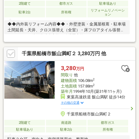
2階建て
都市ガス
駐車場あり
リフォームリノベーシ
駐車2台
所有権
ョン
◆◆内外装リフォーム内容◆◆・外壁塗装・金属屋根葺・駐車場
土間延長・天井、クロス張替え（全室）・床フロアタイル張替
え・トイレ、洗面化粧台交換・給湯器交換・ハウスクリーニング
等
千葉県船橋市飯山満町２ 3,280万円 他
3,280
万円
間取り
他
2
建物面積
106.08m
2
土地面積
157.88m
築年月
1994年10月(築31年11ヶ月)
東葉高速鉄道 飯山満駅 徒歩14分
その他の交通
千葉県船橋市飯山満町２
2階建て
南道路
都市ガス
駐車場あり
駐車2台
所有権