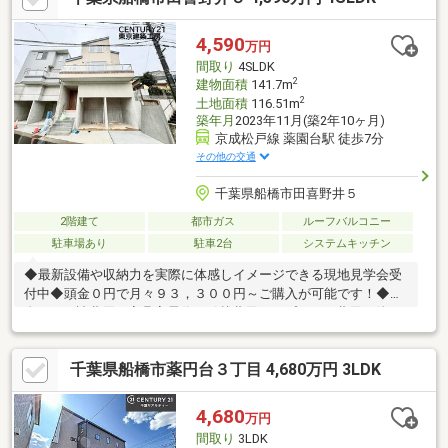
暮らしに合わせて多彩に活用できます■全居室に収納をしっかり
確保。スッキリと片付いた暮らしをサポート■駐車スペースは並
4,590
万円
列2台分！お車をお持ちのご家族も安心の住まいです＼内覧も随時
間取り
4SLDK
受付中！開放感のある住まいをぜひ現地で体感してください／
2
建物面積
141.7m
2
土地面積
116.51m
築年月
2023年11月(築2年10ヶ月)
京成松戸線 薬園台駅 徒歩7分
その他の交通
千葉県船橋市田喜野井５
2階建て
都市ガス
ルーフバルコニー
駐車場あり
駐車2台
システムキッチン
◆最新設備や収納力を実際に体感しイメージできる現地見学会受
付中◆頭金０円で月々９３，３００円～ご購入が可能です！◆頭
金０円・諸費用・家具家電代・引越費用・オプション費用・他の
お借入れまでお任せ下さい◆４LDK＋駐車スペース２台分ござい
ます♪◆完成済みにつき即ご入居が可能です♪◆新京成線『薬園台
千葉県船橋市薬円台３丁目 4,680万円 3LDK
駅』まで徒歩７分で通勤も便利です♪◆二宮小学校まで徒歩８分
でお子様の通学も安心です♪◆ご家族が集うLDKはゆとりの１８帖
ございます♪◆リビング階段を採用で家族のコミュニケーション
4,680
万円
が増えます♪～住宅ローンに強い！無料相談会開催中～■頭金・諸
間取り
3LDK
費用がない方■オートローンや他の借入がある方