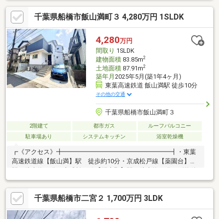
で徒歩５分（約３５０ｍ）
千葉県船橋市飯山満町３ 4,280万円 1SLDK
4,280
万円
間取り
1SLDK
2
建物面積
83.85m
2
土地面積
87.91m
築年月
2025年5月(築1年4ヶ月)
東葉高速鉄道 飯山満駅 徒歩10分
その他の交通
千葉県船橋市飯山満町３
2階建て
都市ガス
ルーフバルコニー
駐車場あり
システムキッチン
浴室乾燥機
┏《アクセス》╋━━━━━━━━━━━━━━━━━┫・東葉
高速鉄道線【飯山満】駅 徒歩約10分・京成松戸線【薬園台】
駅 徒歩約16分・京成松戸線【習志野】駅 徒歩約20分┏《物件
の特徴》╋━━━━━━━━━━━━━━━━━┫・1LDK＋
2S・土地面積：87.91m2(約26.59坪） 私道負担面積：約
千葉県船橋市二宮２ 1,700万円 3LDK
16.5m2・建物面積：83.85m2(約25.36坪)・閑静な住宅街・市立小
学校まで徒歩10分以内の立地・2路線利用可能な便利な立地・全
居室収納・カースペースあり・2025年5月築