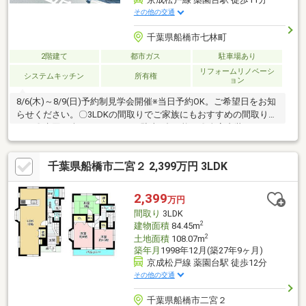
その他の交通
千葉県船橋市七林町
2階建て
都市ガス
駐車場あり
リフォームリノベーシ
システムキッチン
所有権
ョン
8/6(木)～8/9(日)予約制見学会開催※当日予約OK。ご希望日をお知
らせください。〇3LDKの間取りでご家族にもおすすめの間取りで
す。〇水回り含めリフォーム。駐車1台可能。〇全室内装リフォー
ム実施。水回りも交換予定のため気持ちよくご入居できそうで
す。〇外装リフォーム・屋根外壁塗装・シロアリ防蟻工事・通水
千葉県船橋市二宮２ 2,399万円 3LDK
検査 etc…〇内装リフォーム・玄関鍵交換・床フロアタイル重ね
張り・クッションフロア張替・クロス張替え・照明器具交換・水
回り交換(キッチン、洗面化粧台、トイレ)・火災報知機設置・ド
2,399
万円
アホン交換・スイッチパネル交換・エアコン配線
間取り
3LDK
2
建物面積
84.45m
2
土地面積
108.07m
築年月
1998年12月(築27年9ヶ月)
京成松戸線 薬園台駅 徒歩12分
その他の交通
千葉県船橋市二宮２