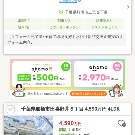
その他の交通
千葉県船橋市二宮２丁目
2階建て
都市ガス
駐車場あり
駐車2台
カウンターキッチン
システムキッチン
【リフォーム完了済×子育て環境良好】水回り新品交換＆充実のリ
フォーム内容♪
千葉県船橋市田喜野井５丁目 4,590万円 4LDK
4,590
万円
間取り
4LDK
2