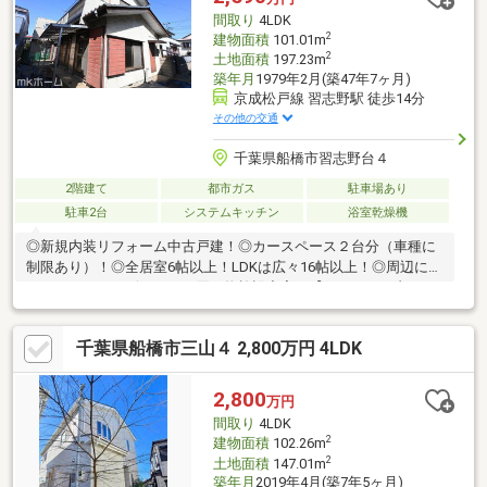
間取り
4LDK
2
建物面積
101.01m
2
土地面積
197.23m
築年月
1979年2月(築47年7ヶ月)
京成松戸線 習志野駅 徒歩14分
その他の交通
千葉県船橋市習志野台４
2階建て
都市ガス
駐車場あり
駐車2台
システムキッチン
浴室乾燥機
◎新規内装リフォーム中古戸建！◎カースペース２台分（車種に
制限あり）！◎全居室6帖以上！LDKは広々16帖以上！◎周辺には
スーパーやコンビニなどお買い物施設充実！【リフォーム内
容】・和室→洋室へ変更・キッチン交換・浴室交換・洗面化粧台
交換・トイレ交換・給湯機交換・全室新規フローリング・全室ク
千葉県船橋市三山４ 2,800万円 4LDK
ロス貼替・ハウスクリーニングなど
2,800
万円
間取り
4LDK
2
建物面積
102.26m
2
土地面積
147.01m
築年月
2019年4月(築7年5ヶ月)