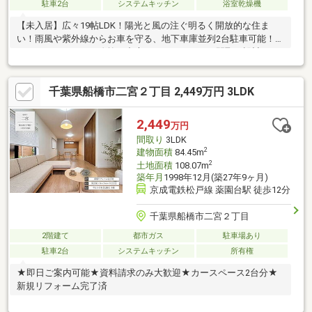
駐車2台
システムキッチン
浴室乾燥機
【未入居】広々19帖LDK！陽光と風の注ぐ明るく開放的な住ま
い！雨風や紫外線からお車を守る、地下車庫並列2台駐車可能！＊
テレワークルームや吹抜け中庭など、こだわりの間取り設計です
＊
千葉県船橋市二宮２丁目 2,449万円 3LDK
2,449
万円
間取り
3LDK
2
建物面積
84.45m
2
土地面積
108.07m
築年月
1998年12月(築27年9ヶ月)
京成電鉄松戸線 薬園台駅 徒歩12分
千葉県船橋市二宮２丁目
2階建て
都市ガス
駐車場あり
駐車2台
システムキッチン
所有権
★即日ご案内可能★資料請求のみ大歓迎★カースペース2台分★
新規リフォーム完了済