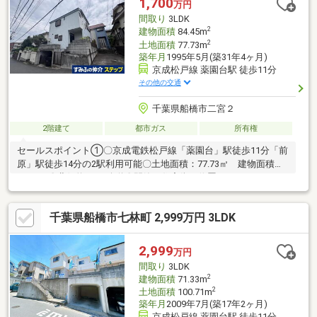
1,700
万円
間取り
3LDK
2
建物面積
84.45m
2
土地面積
77.73m
築年月
1995年5月(築31年4ヶ月)
京成松戸線 薬園台駅 徒歩11分
その他の交通
千葉県船橋市二宮２
2階建て
都市ガス
所有権
セールスポイント①〇京成電鉄松戸線「薬園台」駅徒歩11分「前
原」駅徒歩14分の2駅利用可能〇土地面積：77.73㎡ 建物面積
84.45㎡〇北側約4.5ｍ公道〇閑静な住宅街に位置
千葉県船橋市七林町 2,999万円 3LDK
2,999
万円
間取り
3LDK
2
建物面積
71.33m
2
土地面積
100.71m
築年月
2009年7月(築17年2ヶ月)
京成松戸線 薬園台駅 徒歩11分