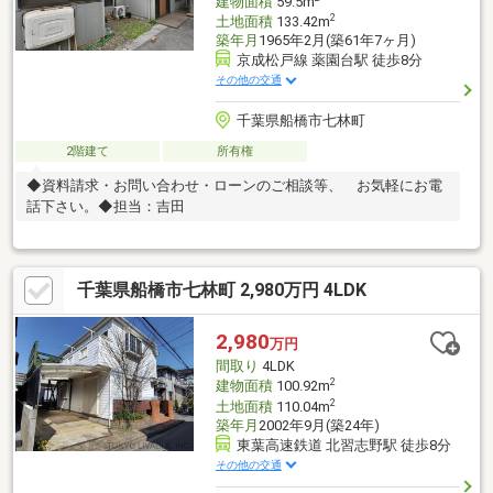
建物面積
59.5m
2
土地面積
133.42m
築年月
1965年2月(築61年7ヶ月)
京成松戸線 薬園台駅 徒歩8分
その他の交通
千葉県船橋市七林町
2階建て
所有権
◆資料請求・お問い合わせ・ローンのご相談等、 お気軽にお電
話下さい。◆担当：吉田
千葉県船橋市七林町 2,980万円 4LDK
2,980
万円
間取り
4LDK
2
建物面積
100.92m
2
土地面積
110.04m
築年月
2002年9月(築24年)
東葉高速鉄道 北習志野駅 徒歩8分
その他の交通