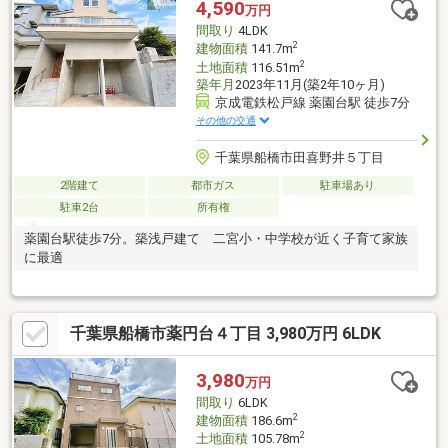
4,590
万円
間取り
4LDK
2
建物面積
141.7m
2
土地面積
116.51m
築年月
2023年11月(築2年10ヶ月)
京成電鉄松戸線 薬園台駅 徒歩7分
その他の交通
千葉県船橋市田喜野井５丁目
2階建て
都市ガス
駐車場あり
駐車2台
所有権
薬園台駅徒歩7分。築浅戸建て 二宮小・中学校が近く子育て家族
に最適
千葉県船橋市薬円台４丁目 3,980万円 6LDK
3,980
万円
間取り
6LDK
2
建物面積
186.6m
2
土地面積
105.78m