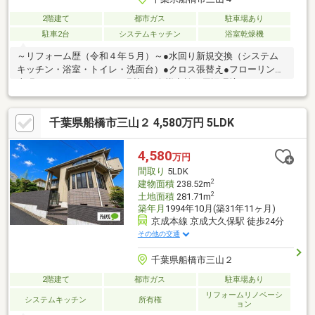
2階建て
都市ガス
駐車場あり
駐車2台
システムキッチン
浴室乾燥機
～リフォーム歴（令和４年５月）～●水回り新規交換（システム
キッチン・浴室・トイレ・洗面台）●クロス張替え●フローリング
上張り●クッションフロア張替え●白蟻点検～周辺環境～ヤオコー
船橋三山店／徒歩約13分／約1000ｍマルエツ東習志野店／徒歩約
18分／約1400ｍセブンイレブン三山店／徒歩約4分／約280ｍウエ
千葉県船橋市三山２ 4,580万円 5LDK
ルシア船橋田喜野井店／徒歩約10分／約800ｍ戸張クリニック／
徒歩約5分／約400ｍ三山公園／徒歩約2分／約150ｍ田喜野井旭こ
ども園／徒歩約12分／約950ｍ三山小学校／徒歩約9分／約650ｍ
4,580
万円
三田中学校／徒歩約5分／約350ｍ
間取り
5LDK
2
建物面積
238.52m
2
土地面積
281.71m
築年月
1994年10月(築31年11ヶ月)
京成本線 京成大久保駅 徒歩24分
その他の交通
千葉県船橋市三山２
2階建て
都市ガス
駐車場あり
リフォームリノベーシ
システムキッチン
所有権
ョン