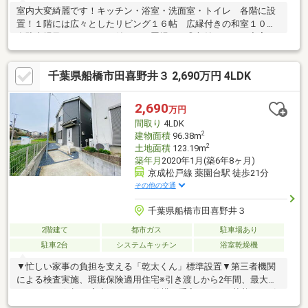
室内大変綺麗です！キッチン・浴室・洗面室・トイレ 各階に設
置！１階には広々としたリビング１６帖 広縁付きの和室１０帖
有駐車場及びシャッター付バイク置場あり◎収納スペース充実
◎ 内装リフォーム済みの５ＬＤＫ物件◎２世帯住宅で利用可能
です！ダイニングキッチン・浴室・洗面室・トイレ 各階に設置
千葉県船橋市田喜野井３ 2,690万円 4LDK
１階には広々としたリビング１６帖 広縁付きの和室１０帖有駐
車場及びシャッター付バイク置場あり◎収納スペース充実◎
2,690
万円
間取り
4LDK
2
建物面積
96.38m
2
土地面積
123.19m
築年月
2020年1月(築6年8ヶ月)
京成松戸線 薬園台駅 徒歩21分
その他の交通
千葉県船橋市田喜野井３
2階建て
都市ガス
駐車場あり
駐車2台
システムキッチン
浴室乾燥機
▼忙しい家事の負担を支える「乾太くん」標準設置▼第三者機関
による検査実施、瑕疵保険適用住宅※引き渡しから2年間、最大
1000万円の保証▼室内だけでなく外構も手入れをした状態でお引
渡し▼１階防犯シャッター完備▼南ひな壇につき陽当たり通風良