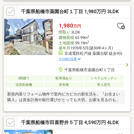
千葉県船橋市薬園台町１丁目 1,980万円 3LDK
1,980
万円
間取り
3LDK
2
建物面積
63.99m
2
土地面積
99.19m
築年月
1976年5月(築50年4ヶ月)
京成電鉄松戸線 薬園台駅 徒歩9分
その他の交通
千葉県船橋市薬園台町１丁目
2階建て
駐車場あり
システムキッチン
浴室乾燥機
所有権
即入居可
新規内装リフォーム物件で室内ピカピカの新生活を。『お住まい
購入』は資金計画や銀行選びがとっても大切。お家を見るのも大
事ですが購入計画もしっかり準備して進めていきましょう＆お気
軽にお問合せ下さい。
千葉県船橋市田喜野井５丁目 4,590万円 4LDK