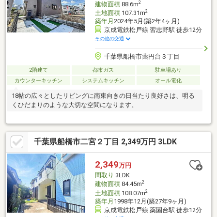
2
建物面積
88.6m
2
土地面積
107.31m
築年月
2024年5月(築2年4ヶ月)
京成電鉄松戸線 習志野駅 徒歩12分
その他の交通
千葉県船橋市薬円台３丁目
2階建て
都市ガス
駐車場あり
カウンターキッチン
システムキッチン
オール電化
18帖の広々としたリビングに南東向きの日当たり良好さは、明る
くひだまりのような大切な空間になります。
千葉県船橋市二宮２丁目 2,349万円 3LDK
2,349
万円
間取り
3LDK
2
建物面積
84.45m
2
土地面積
108.07m
築年月
1998年12月(築27年9ヶ月)
京成電鉄松戸線 薬園台駅 徒歩12分