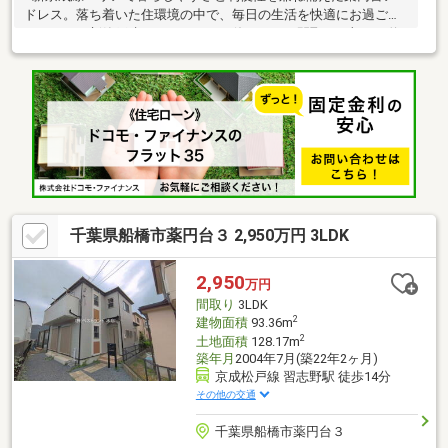
ドレス。落ち着いた住環境の中で、毎日の生活を快適にお過ごし
いただける新築戸建です。■3LDKの使いやすい間取りに加え、約
107.31㎡のゆとりある敷地を確保。LDKを中心に家族が自然と集
まり、家事動線にも配慮された設計で毎日の暮らしをサポートし
ます。■各居室に収納を備え、住空間をすっきり保てるのも魅
力。駐車スペースも確保され、お車をご利用のご家庭にもおすす
めです。■スーパーや教育施設、公園など生活利便施設が身近に
揃う暮らしやすい住環境。住まい探しが初めての方もお気軽にお
問い合わせください。ご購入からお引渡しまで丁寧にサポートい
たします。
千葉県船橋市薬円台３ 2,950万円 3LDK
2,950
万円
間取り
3LDK
2
建物面積
93.36m
2
土地面積
128.17m
築年月
2004年7月(築22年2ヶ月)
京成松戸線 習志野駅 徒歩14分
その他の交通
千葉県船橋市薬円台３