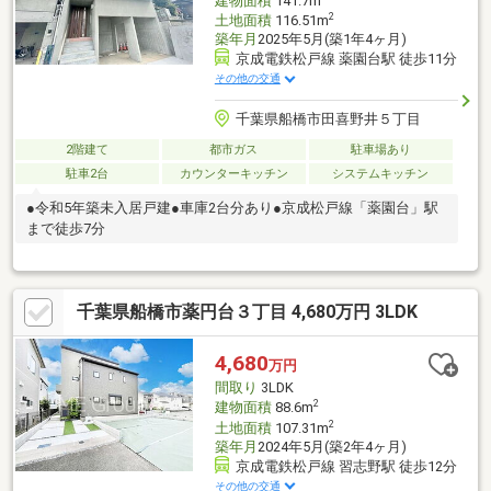
建物面積
141.7m
2
土地面積
116.51m
築年月
2025年5月(築1年4ヶ月)
京成電鉄松戸線 薬園台駅 徒歩11分
その他の交通
千葉県船橋市田喜野井５丁目
2階建て
都市ガス
駐車場あり
駐車2台
カウンターキッチン
システムキッチン
●令和5年築未入居戸建●車庫2台分あり●京成松戸線「薬園台」駅
まで徒歩7分
千葉県船橋市薬円台３丁目 4,680万円 3LDK
4,680
万円
間取り
3LDK
2
建物面積
88.6m
2
土地面積
107.31m
築年月
2024年5月(築2年4ヶ月)
京成電鉄松戸線 習志野駅 徒歩12分
その他の交通