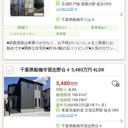
京成松戸線 薬園台駅 徒歩29分
その他の交通
千葉県船橋市三山４
2階建て
都市ガス
駐車場あり
システムキッチン
所有権
■前面道路は車通りが少なく、お子様がいらっしゃるご家庭にお
勧めです■閑静な住宅街■約16.0帖の広々リビング■人気のカウン
ターキッチン■ウォークインクローゼットあり■約2.0帖の書斎あり
■ルーフバルコニー付き■2階の居室は全室6帖以上あり使いやすい
間取り
千葉県船橋市習志野台４ 5,480万円 4LDK
5,480
万円
間取り
4LDK
2
建物面積
100.61m
2
土地面積
138.29m
築年月
2025年2月(築1年7ヶ月)
東葉高速鉄道 北習志野駅 徒歩18分
その他の交通
千葉県船橋市習志野台４