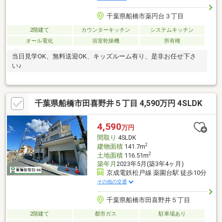
千葉県船橋市薬円台３丁目
2階建て
カウンターキッチン
システムキッチン
オール電化
浴室乾燥機
所有権
当日見学OK、無料送迎OK、キッズルーム有り、是非お任せ下さ
い♪
千葉県船橋市田喜野井５丁目 4,590万円 4SLDK
4,590
万円
間取り
4SLDK
2
建物面積
141.7m
2
土地面積
116.51m
築年月
2023年5月(築3年4ヶ月)
京成電鉄松戸線 薬園台駅 徒歩10分
その他の交通
千葉県船橋市田喜野井５丁目
2階建て
都市ガス
駐車場あり