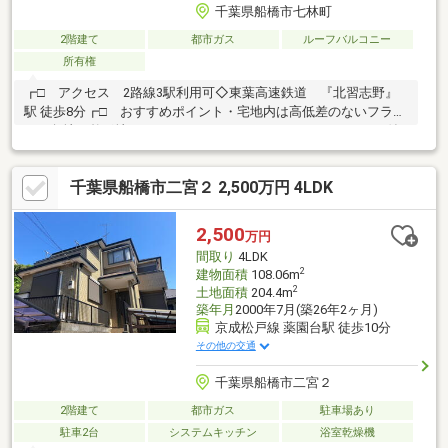
千葉県船橋市七林町
2階建て
都市ガス
ルーフバルコニー
所有権
┏□ アクセス 2路線3駅利用可◇東葉高速鉄道 『北習志野』
駅 徒歩8分┏□ おすすめポイント・宅地内は高低差のないフラッ
トな角地・整形地です。・LDKはカウンターキッチン・ロフト付
き！暮らしのシーンに合わせて多様に利用できます。・前面の通
りからの人目を気にせずゆったりと寛げる2階リビング設計。・風
千葉県船橋市二宮２ 2,500万円 4LDK
通し良好な南西ルーフバルコニー。┏□ Life Informationマルエ
ツ習志野店・・・約650m(徒歩9分)西友薬円台店・・・約710m(徒
歩10分)船橋市立七林小学校・・・約170m(徒歩3分)船橋市立七林
2,500
万円
中学校・・・約450m(徒歩6分)
間取り
4LDK
2
建物面積
108.06m
2
土地面積
204.4m
築年月
2000年7月(築26年2ヶ月)
京成松戸線 薬園台駅 徒歩10分
その他の交通
千葉県船橋市二宮２
2階建て
都市ガス
駐車場あり
駐車2台
システムキッチン
浴室乾燥機