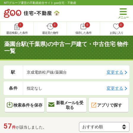
NTTグループ運営の不動産総合サイト goo住宅・不動産
1
0
0
0
最近検索した条件
最近見た物件
保存した条件
お気に入り
薬園台駅(千葉県)の中古一戸建て・中古住宅 物件
一覧
駅
変更する
京成電鉄松戸線/薬園台
条件
変更する
指定なし
新着メールを受
検索条件を保存
アプリで探す
取る
57
件
が該当しました。