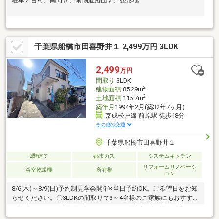
駐車２台可、南向き、南側道路面す、整形地
千葉県船橋市田喜野井１ 2,499万円 3LDK
2,499
万円
間取り
3LDK
2
建物面積
85.29m
2
土地面積
115.7m
築年月
1994年2月(築32年7ヶ月)
京成松戸線 前原駅 徒歩18分
その他の交通
千葉県船橋市田喜野井１
2階建て
都市ガス
システムキッチン
リフォームリノベーシ
浴室乾燥機
所有権
ョン
8/6(木)～8/9(日)予約制見学会開催※当日予約OK。ご希望日をお知
らせください。〇3LDKの間取りで3～4名様のご家族にもおすすめ
の間取りです。〇水回り含めリフォーム。駐車1台可能〇全室リフ
ォーム予定。水回りも交換予定のため気持ちよくご入居できそう