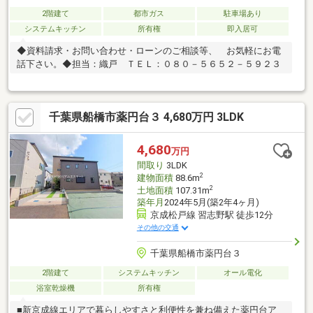
2階建て
都市ガス
駐車場あり
システムキッチン
所有権
即入居可
◆資料請求・お問い合わせ・ローンのご相談等、 お気軽にお電
話下さい。◆担当：織戸 ＴＥＬ：０８０－５６５２－５９２３
千葉県船橋市薬円台３ 4,680万円 3LDK
4,680
万円
間取り
3LDK
2
建物面積
88.6m
2
土地面積
107.31m
築年月
2024年5月(築2年4ヶ月)
京成松戸線 習志野駅 徒歩12分
その他の交通
千葉県船橋市薬円台３
2階建て
システムキッチン
オール電化
浴室乾燥機
所有権
■新京成線エリアで暮らしやすさと利便性を兼ね備えた薬円台ア