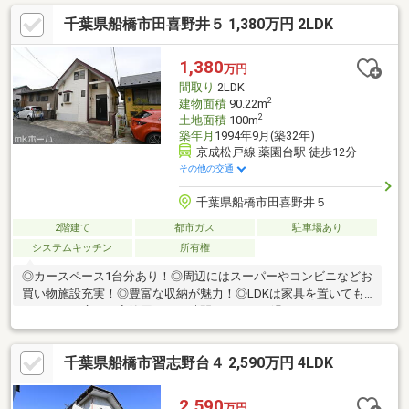
も近くで安心
千葉県船橋市田喜野井５ 1,380万円 2LDK
1,380
万円
間取り
2LDK
2
建物面積
90.22m
2
土地面積
100m
築年月
1994年9月(築32年)
京成松戸線 薬園台駅 徒歩12分
その他の交通
千葉県船橋市田喜野井５
2階建て
都市ガス
駐車場あり
システムキッチン
所有権
◎カースペース1台分あり！◎周辺にはスーパーやコンビニなどお
買い物施設充実！◎豊富な収納が魅力！◎LDKは家具を置いても
ゆとりある広さ！家族団らんの時間をゆったり過ごすことができ
ますね！◎子育てしやすい住環境！◎家事動線に配慮した間取り
です！◎和室はくつろぎの空間を御提供いたします。◎お庭があ
千葉県船橋市習志野台４ 2,590万円 4LDK
りお子さんも安心して遊べます！
2,590
万円