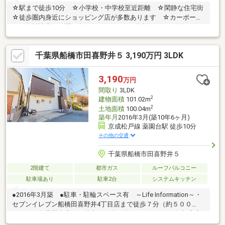
☆駅まで徒歩10分 ☆小学校・中学校至近距離 ☆閑静な住宅街
☆徒歩圏内身近にショッピング店が多数あります ☆カーポート
あり資料請求・お問い合わせ・ローンのご相談など、お気軽にお
電話下さい。担当：近藤TEL ：090-4248-2360※内覧ご希望の方
は、いつでもご連絡ください。※キッズスペースございます。
千葉県船橋市田喜野井５ 3,190万円 3LDK
3,190
万円
間取り
3LDK
2
建物面積
101.02m
2
土地面積
100.04m
築年月
2016年3月(築10年6ヶ月)
京成松戸線 薬園台駅 徒歩10分
その他の交通
千葉県船橋市田喜野井５
2階建て
都市ガス
ルーフバルコニー
駐車場あり
駐車2台
システムキッチン
●2016年3月築 ●駐車・駐輪スペース有 ～Life Information～・
セブンイレブン船橋田喜野井4丁目店まで徒歩７分（約５００
ｍ）・西友薬園台店まで徒歩１５分（約１２００ｍ）・船橋市立
二宮小学校まで徒歩７分（約５００ｍ）・船橋市立二宮小学校ま