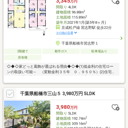
3,345
万円
徒歩約10分〇田喜野井旭こども園 約600m／徒歩約8分
間取り
4LDK
2
建物面積
96.88m
2
土地面積
115.89m
築年月
2021年1月(築5年8ヶ月)
京成松戸線 習志野駅 徒歩22分
その他の交通
千葉県船橋市習志野１
2階建て
都市ガス
駐車場あり
所有権
◇◆◇家どっと葛飾が選ばれる理由◆◇◆(1)低金利の住宅ロー
ンの取扱い可能～ （変動金利３５年 ０．９５０％）(2)住宅ロ
ーンの知識が豊富でローンに強い～(3)ライフプランナーとの打合
せが出来る～（無料）～【今のお客様のご状況をお聞かせくださ
い】～◆毎月支払う住居費って自分達はいくらなら大丈夫かな。
千葉県船橋市三山５ 3,980万円 5LDK
◆歳を重ねてもずっと安心して暮らせる場所がいい！◆購入はし
たいけど、手続きとか税金とか色々心配。期待も大きい反面、悩
みや不安も多いと思います。不動産売買専門店でお客様と一緒に
3,980
万円
悩んできた数が多い私達だから解決出来る問題があります。
間取り
5LDK
2
建物面積
192.74m
2
土地面積
309.16m