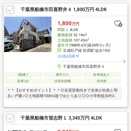
です。〇外装リフォーム・シロアリ防蟻工事・通水検査・砕石敷
千葉県船橋市田喜野井４ 1,800万円 4LDK
き込み・不要物撤去工事etc…〇内装リフォーム・玄関鍵交換・床
フローリング重ね張り・クロス張替え・照明器具交換・水回り交
換(キッチン、浴室、洗面化粧台、トイレ)・火災報知機設置・ド
1,800
万円
アホン交換・スイッチパネル交換・エアコン配線、TVジャック設
間取り
4LDK
置・建
2
建物面積
92.74m
2
土地面積
107.45m
築年月
1988年4月(築38年5ヶ月)
京成松戸線 前原駅 徒歩19分
その他の交通
千葉県船橋市田喜野井４
2階建て
都市ガス
駐車場あり
駐車2台
浴室乾燥機
所有権
＊＊【おすすめポイント】＊＊◇全居室南向きで全体が自然と明
るい戸建♪◇土地面積100m2超でゆとりあり◎◇小学校徒歩約2分
で小さなお子様がいる家庭も安心の立地！◇床下換気扇機能で湿
気をお家の外に逃がせます◎◇EVハイブリッド車の充電設備有！
＊＊【リフォーム内容】＊＊◆2003年1月 システムキッチン
千葉県船橋市習志野１ 3,345万円 4LDK
◆2005年1月 浴室＊＊【周辺環境】＊＊〇Big-A船橋田喜野井
店 約850m／徒歩約11分〇セブンイレブン船橋田喜野井４丁目
店 約600m／徒歩約8分〇ウエルシア船橋田喜野井店 約800m／