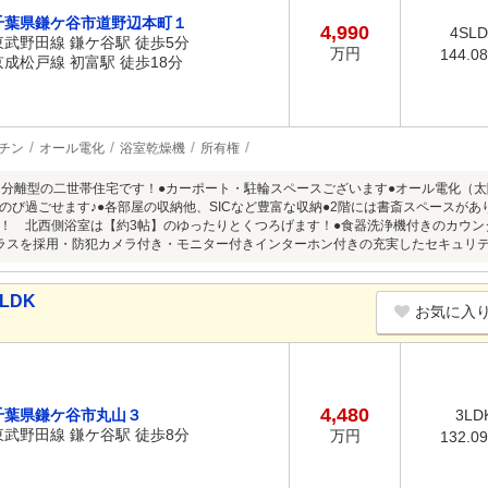
千葉県鎌ケ谷市道野辺本町１
4,990
4SL
東武野田線 鎌ケ谷駅 徒歩5分
万円
144.0
京成松戸線 初富駅 徒歩18分
チン
オール電化
浴室乾燥機
所有権
る分離型の二世帯住宅です！●カーポート・駐輪スペースございます●オール電化（太
のび過ごせます♪●各部屋の収納他、SICなど豊富な収納●2階には書斎スペースが
！ 北西側浴室は【約3帖】のゆったりとくつろげます！●食器洗浄機付きのカウン
ラスを採用・防犯カメラ付き・モニター付きインターホン付きの充実したセキュリ
LDK
お気に入
4,480
千葉県鎌ケ谷市丸山３
3LD
東武野田線 鎌ケ谷駅 徒歩8分
万円
132.0