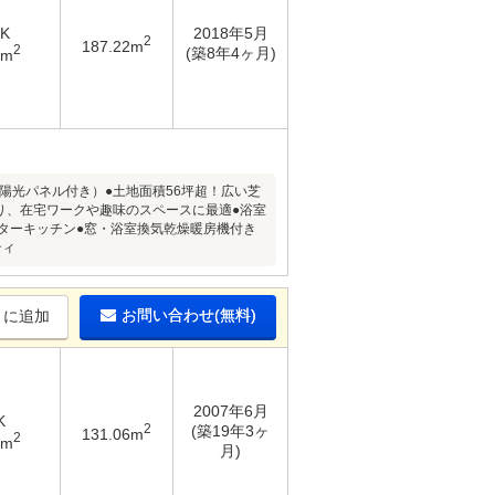
DK
2018年5月
2
187.22m
2
(築8年4ヶ月)
8m
陽光パネル付き）●土地面積56坪超！広い芝
あり、在宅ワークや趣味のスペースに最適●浴室
ターキッチン●窓・浴室換気乾燥暖房機付き
ティ
お問い合わせ(無料)
りに追加
2007年6月
K
2
(築19年3ヶ
131.06m
2
9m
月)