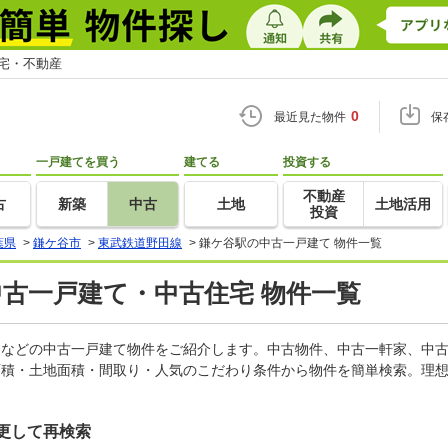
住宅・不動産
0
最近見た物件
保
一戸建てを買う
建てる
投資する
不動産
古
新築
中古
土地
土地活用
投資
葉県
>
鎌ケ谷市
>
東武鉄道野田線
>
鎌ケ谷駅の中古一戸建て 物件一覧
中古一戸建て・中古住宅 物件一覧
軒家などの中古一戸建て物件をご紹介します。中古物件、中古一軒家、中
面積・土地面積・間取り・人気のこだわり条件から物件を簡単検索。理想
更して再検索