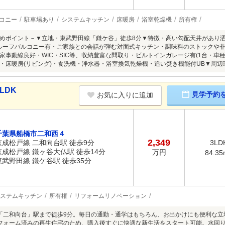
コニー
駐車場あり
システムキッチン
床暖房
浴室乾燥機
所有権
めポイント－▼立地・東武野田線「鎌ケ谷」徒歩8分▼特徴・高い勾配天井があり洒
にルーフバルコニー有・ご家族との会話が弾む対面式キッチン・調味料のストックや
事動線良好・WIC・SIC等、収納豊富な間取り・ビルトインガレージ有(1台・車種による
・床暖房(リビング)・食洗機・浄水器・浴室換気乾燥機・追い焚き機能付UB▼周辺環境
LDK
見学予約
お気に入りに追加
千葉県船橋市二和西４
2,349
京成松戸線 二和向台駅 徒歩9分
3LD
京成松戸線 鎌ヶ谷大仏駅 徒歩14分
万円
84.35
東武野田線 鎌ケ谷駅 徒歩35分
ステムキッチン
所有権
リフォームリノベーション
「二和向台」駅まで徒歩9分。毎日の通勤・通学はもちろん、お出かけにも便利な立
フォーム済みの再生住宅のため、購入後すぐに快適な新生活をスタート可能。水回