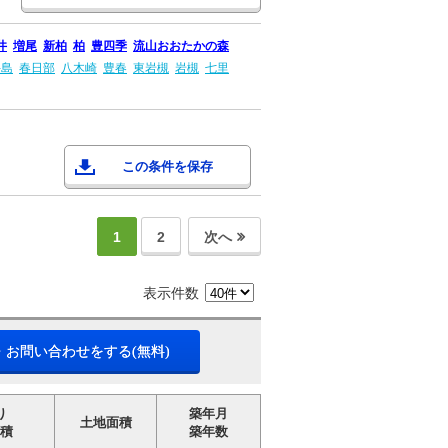
井
増尾
新柏
柏
豊四季
流山おおたかの森
牛島
春日部
八木崎
豊春
東岩槻
岩槻
七里
この条件を保存
1
2
次へ
表示件数
・お問い合わせをする(無料)
り
築年月
土地面積
積
築年数