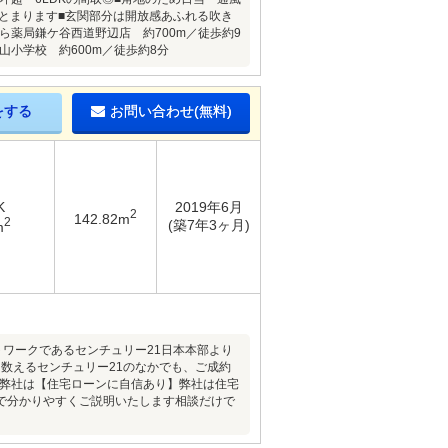
まとまります■玄関部分は開放感あふれる吹き
ら薬局鎌ケ谷西道野辺店 約700m／徒歩約9
丸山小学校 約600m／徒歩約8分
をする
お問い合わせ(無料)
K
2019年6月
2
142.82m
2
(築7年3ヶ月)
m
トワークであるセンチュリー21日本本部より
を数えるセンチュリー21のなかでも、ご成約
■弊社は【住宅ローンに自信あり】弊社は住宅
で分かりやすくご説明いたします相談だけで