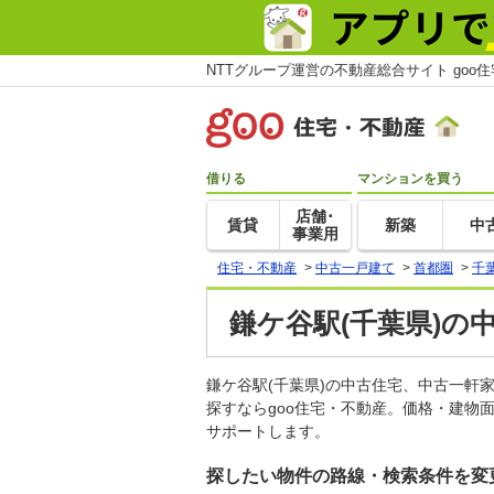
NTTグループ運営の不動産総合サイト goo
借りる
マンションを買う
店舗･
賃貸
新築
中
事業用
住宅・不動産
>
中古一戸建て
>
首都圏
>
千
鎌ケ谷駅(千葉県)の
鎌ケ谷駅(千葉県)の中古住宅、中古一
探すならgoo住宅・不動産。価格・建物
サポートします。
探したい物件の路線・検索条件を変