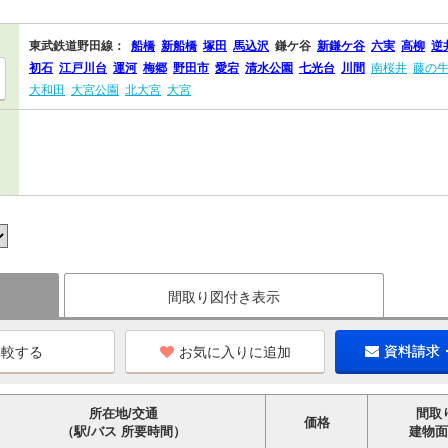
東武鉄道野田線：
船橋
新船橋
塚田
馬込沢
鎌ケ谷
新鎌ケ谷
六実
高柳
逆
初石
江戸川台
運河
梅郷
野田市
愛宕
清水公園
七光台
川間
南桜井
藤の
大和田
大宮公園
北大宮
大宮
間取り図付き表示
お気に入りに追加
資料請求
所在地/交通
間取
価格
（駅/バス 所要時間）
建物面