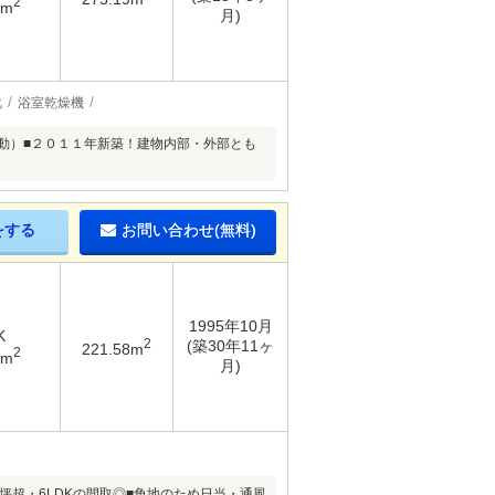
2
3m
月)
化
浴室乾燥機
電動）■２０１１年新築！建物内部・外部とも
をする
お問い合わせ(無料)
1995年10月
K
2
(築30年11ヶ
221.58m
2
9m
月)
坪超・6LDKの間取◎■角地のため日当・通風