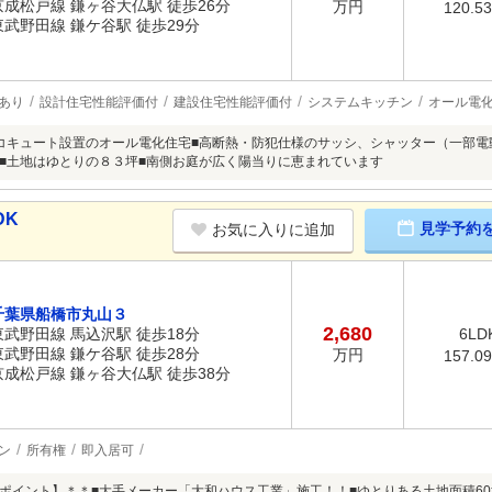
京成松戸線 鎌ヶ谷大仏駅 徒歩26分
万円
120.5
東武野田線 鎌ケ谷駅 徒歩29分
あり
設計住宅性能評価付
建設住宅性能評価付
システムキッチン
オール電
エコキュート設置のオール電化住宅■高断熱・防犯仕様のサッシ、シャッター（一部
■土地はゆとりの８３坪■南側お庭が広く陽当りに恵まれています
DK
見学予約
お気に入りに追加
千葉県船橋市丸山３
2,680
東武野田線 馬込沢駅 徒歩18分
6LD
東武野田線 鎌ケ谷駅 徒歩28分
万円
157.0
京成松戸線 鎌ヶ谷大仏駅 徒歩38分
ン
所有権
即入居可
ポイント】＊＊■大手メーカー「大和ハウス工業」施工！！■ゆとりある土地面積60