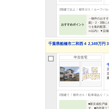
3階建て以上
都市ガス
ルーフバル
－物件のおすす
庭)・2・3階
おすすめポイント
りを集約配置、家
ｍ以内）▼設備
千葉県船橋市二和西４ 2,349万円 3
中古住宅
2階建て
都市ガス
駐車場あり
シ
■新京成松戸線
す。■内外装リ