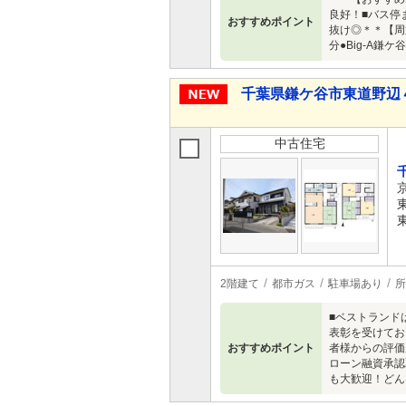
良好！■バス停
おすすめポイント
抜け◎＊＊【周
分●Big-A鎌
千葉県鎌ケ谷市東道野辺４ 3
中古住宅
2階建て
都市ガス
駐車場あり
所
■ベストランド
表彰を受けてお
おすすめポイント
者様からの評価
ローン融資承認
も大歓迎！どん