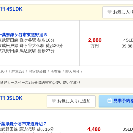
円 4SLDK
お気に入
千葉県鎌ケ谷市東道野辺５
2,880
東武野田線 鎌ケ谷駅 徒歩16分
4SL
京成松戸線 鎌ヶ谷大仏駅 徒歩20分
万円
99.8
東武野田線 馬込沢駅 徒歩27分
場あり
駐車2台
浴室乾燥機
所有権
即入居可
良好カースペース2台分収納豊富な使い易い間取り
円 3SLDK
見学予約
お気に入りに追加
千葉県鎌ケ谷市東道野辺７
4,480
東武野田線 馬込沢駅 徒歩16分
3SL