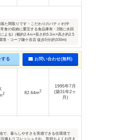
落た間取りです・こだわりのパティオ(中
非常食の収納に重宝する食品庫有・2階に水回
)（幅約2.4ｍ×長さ約5.3ｍ×高さ約2.5
・コープ鎌ケ谷店 徒歩5分(約330m)
をする
お問い合わせ(無料)
1995年7月
K
2
(築31年2ヶ
82.64m
2
m
月)
地で、暮らしやすさを実感できる住環境で
り設備もリフレッシュされ、気持ちよくお住ま