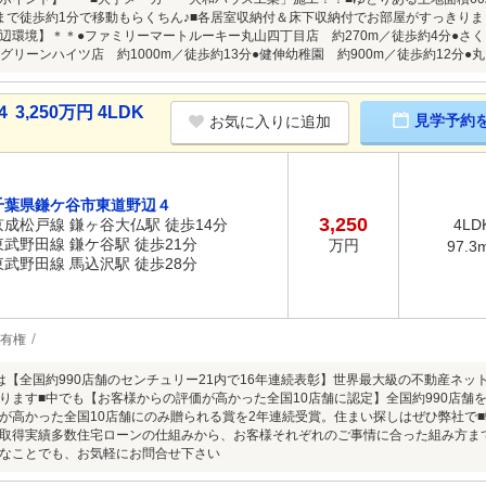
まで徒歩約1分で移動もらくちん♪■各居室収納付＆床下収納付でお部屋がすっきり
辺環境】＊＊●ファミリーマートルーキー丸山四丁目店 約270m／徒歩約4分●さく
ケ谷グリーンハイツ店 約1000m／徒歩約13分●健伸幼稚園 約900m／徒歩約12分●
,250万円 4LDK
見学予約
お気に入りに追加
千葉県鎌ケ谷市東道野辺４
3,250
京成松戸線 鎌ヶ谷大仏駅 徒歩14分
4LD
東武野田線 鎌ケ谷駅 徒歩21分
万円
97.3
東武野田線 馬込沢駅 徒歩28分
有権
は【全国約990店舗のセンチュリー21内で16年連続表彰】世界最大級の不動産ネッ
ります■中でも【お客様からの評価が高かった全国10店舗に認定】全国約990店舗
が高かった全国10店舗にのみ贈られる賞を2年連続受賞。住まい探しはぜひ弊社で
取得実績多数住宅ローンの仕組みから、お客様それぞれのご事情に合った組み方ま
なことでも、お気軽にお問合せ下さい