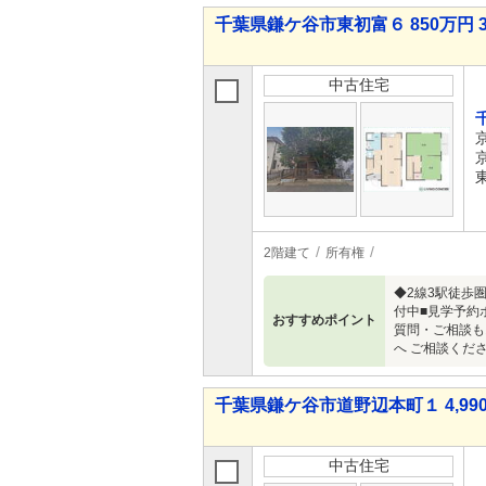
千葉県鎌ケ谷市東初富６ 850万円 3
中古住宅
2階建て
所有権
◆2線3駅徒歩
付中■見学予約ボ
おすすめポイント
質問・ご相談もお
へ ご相談くださいま
千葉県鎌ケ谷市道野辺本町１ 4,990
中古住宅