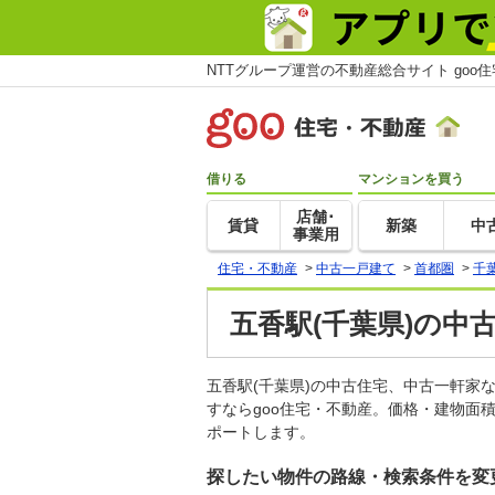
NTTグループ運営の不動産総合サイト goo
借りる
マンションを買う
店舗･
賃貸
新築
中
事業用
住宅・不動産
>
中古一戸建て
>
首都圏
>
千
五香駅(千葉県)の中
五香駅(千葉県)の中古住宅、中古一軒
すならgoo住宅・不動産。価格・建物面
ポートします。
探したい物件の路線・検索条件を変