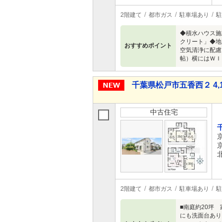
2階建て
都市ガス
駐車場あり
駐
◆積水ハウス施
クリート」◆地
おすすめポイント
空気清浄に配慮
帖）横にはＷＩ
千葉県松戸市五香西２ 4,1
中古住宅
2階建て
都市ガス
駐車場あり
駐
■南庭約20坪
にも洗面台あり