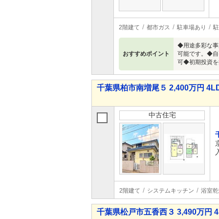
2階建て
都市ガス
駐車場あり
駐
◆用途多彩な事
おすすめポイント
可能です。◆自
可◆初期投資を
千葉県柏市南増尾５ 2,400万円 4L
中古住宅
2階建て
システムキッチン
浴室乾
千葉県松戸市五香西３ 3,490万円 4