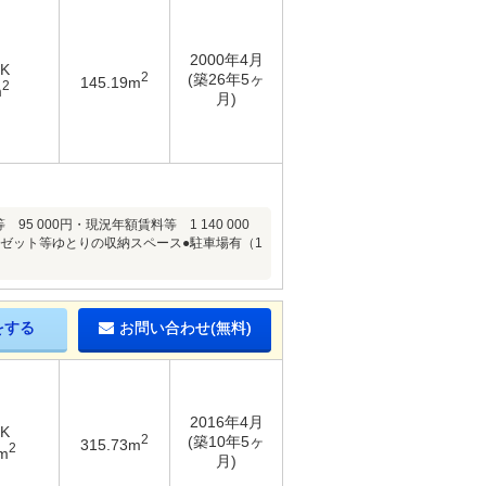
2000年4月
DK
2
(築26年5ヶ
145.19m
2
m
月)
000円・現況年額賃料等 1 140 000
ローゼット等ゆとりの収納スペース●駐車場有（1
をする
お問い合わせ(無料)
2016年4月
DK
2
(築10年5ヶ
315.73m
2
m
月)