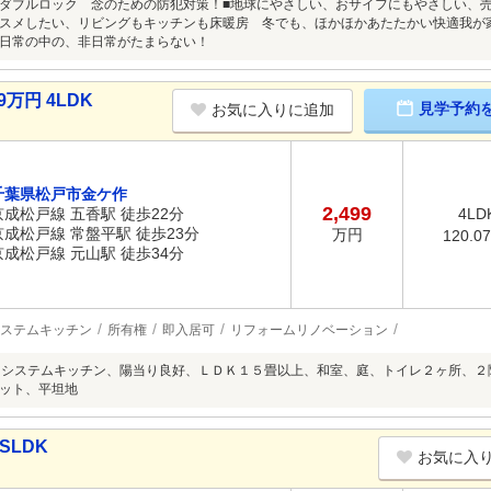
ダブルロック 念のための防犯対策！■地球にやさしい、おサイフにもやさしい、
スメしたい、リビングもキッチンも床暖房 冬でも、ほかほかあたたかい快適我が
日常の中の、非日常がたまらない！
9万円 4LDK
見学予約
お気に入りに追加
千葉県松戸市金ケ作
2,499
京成松戸線 五香駅 徒歩22分
4LD
京成松戸線 常盤平駅 徒歩23分
万円
120.0
京成松戸線 元山駅 徒歩34分
ステムキッチン
所有権
即入居可
リフォームリノベーション
、システムキッチン、陽当り良好、ＬＤＫ１５畳以上、和室、庭、トイレ２ヶ所、
ット、平坦地
SLDK
お気に入