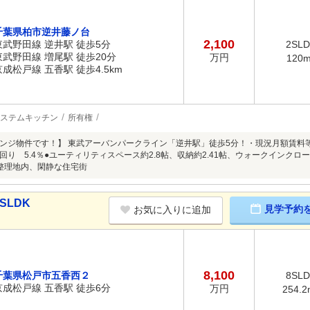
千葉県柏市逆井藤ノ台
2,100
東武野田線 逆井駅 徒歩5分
2SL
東武野田線 増尾駅 徒歩20分
万円
120
京成松戸線 五香駅 徒歩4.5km
ステムキッチン
所有権
ジ物件です！】 東武アーバンパークライン「逆井駅」徒歩5分！・現況月額賃料等 95 
回り 5.4％●ユーティリティスペース約2.8帖、収納約2.41帖、ウォークインク
整理地内、閑静な住宅街
SLDK
見学予約
お気に入りに追加
8,100
千葉県松戸市五香西２
8SL
京成松戸線 五香駅 徒歩6分
万円
254.2