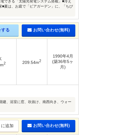
売電できる「太陽光発電システム搭載」■冷え
家■夏は、お庭で「ビアガーデン」に、「ちび
をする
お問い合わせ(無料)
1990年4月
K
2
(築36年5ヶ
209.54m
2
7m
月)
２階建、浴室に窓、吹抜け、南西向き、ウォー
お問い合わせ(無料)
りに追加