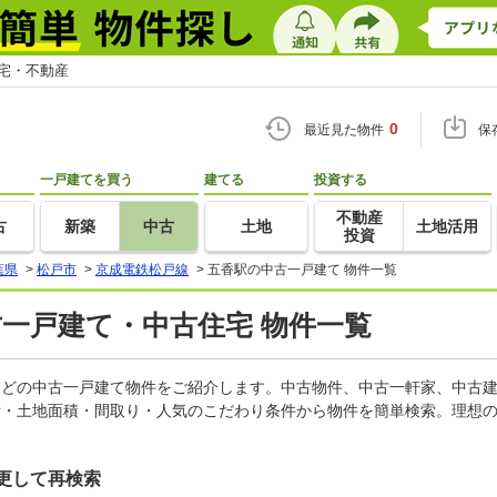
住宅・不動産
0
最近見た物件
保
一戸建てを買う
建てる
投資する
不動産
古
新築
中古
土地
土地活用
投資
葉県
>
松戸市
>
京成電鉄松戸線
>
五香駅の中古一戸建て 物件一覧
古一戸建て・中古住宅 物件一覧
家などの中古一戸建て物件をご紹介します。中古物件、中古一軒家、中古
積・土地面積・間取り・人気のこだわり条件から物件を簡単検索。理想の
更して再検索