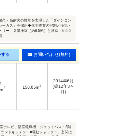
耐久・高耐火の性能を実現した「ダインコン
シーカス」を採用◆化学物質の抑制と換気・
ー、２階洋室（約6.5帖）と洋室（約5.0
能
をする
お問い合わせ(無料)
2014年6月
K
2
(築12年3ヶ
158.85m
2
7m
月)
浴室テレビ、浴室乾燥機、ジェットバス・2階
イランドキッチン！■電動シャッター、玄関は