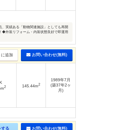
点、実績ある「動物関連施設」としても再開
！◆外装リフォーム・内装状態良好で即運用
お問い合わせ(無料)
りに追加
1989年7月
K
2
(築37年2ヶ
145.44m
2
6m
月)
をする
お問い合わせ(無料)