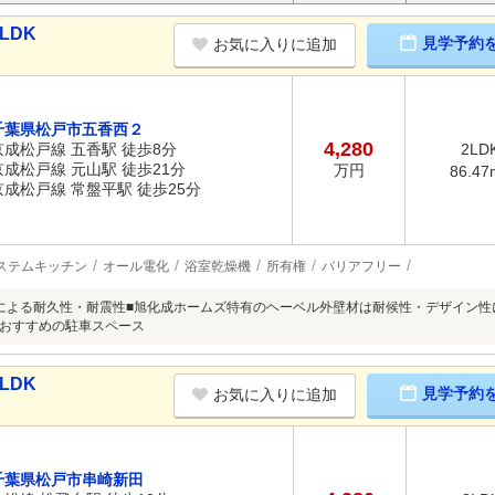
LDK
見学予約
お気に入りに追加
千葉県松戸市五香西２
4,280
京成松戸線 五香駅 徒歩8分
2LD
京成松戸線 元山駅 徒歩21分
万円
86.47
京成松戸線 常盤平駅 徒歩25分
ステムキッチン
オール電化
浴室乾燥機
所有権
バリアフリー
による耐久性・耐震性■旭化成ホームズ特有のヘーベル外壁材は耐候性・デザイン性
おすすめの駐車スペース
LDK
見学予約
お気に入りに追加
千葉県松戸市串崎新田