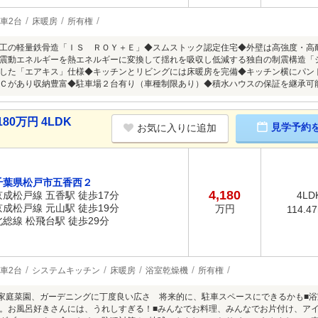
車2台
床暖房
所有権
工の軽量鉄骨造「ＩＳ ＲＯＹ＋Ｅ」◆スムストック認定住宅◆外壁は高強度・高
震動エネルギーを熱エネルギーに変換して揺れを吸収し低減する独自の制震構造「
した「エアキス」仕様◆キッチンとリビングには床暖房を完備◆キッチン横にパントリ
Ｃがあり収納豊富◆駐車場２台有り（車種制限あり）◆積水ハウスの保証を継承可
80万円 4LDK
見学予約
お気に入りに追加
千葉県松戸市五香西２
4,180
京成松戸線 五香駅 徒歩17分
4LD
京成松戸線 元山駅 徒歩19分
万円
114.4
北総線 松飛台駅 徒歩29分
車2台
システムキッチン
床暖房
浴室乾燥機
所有権
 家庭菜園、ガーデニングに丁度良い広さ 将来的に、駐車スペースにできるかも■
。お風呂好きさんには、うれしすぎる！■みんなでお料理、みんなでお片付け、ア