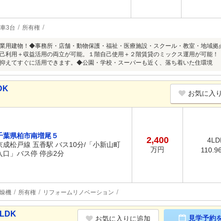
車3台
所有権
業用建物！◆事務所・店舗・動物保護・福祉・医療施設・スクール・教室・地域拠
己利用＋収益活用の両立が可能。１階自己使用＋２階賃貸のミックス運用が可能！
抑えてすぐに活用できます。◆公園・学校・スーパーも近く、落ち着いた住環境
DK
お気に入
千葉県柏市南増尾５
2,400
4LD
京成松戸線 五香駅 バス10分/「小新山町
万円
110.9
入口」バス停 停歩2分
燥機
所有権
リフォームリノベーション
LDK
見学予約
お気に入りに追加