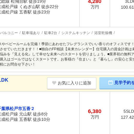
4,280
北総線 松飛台駅 徒歩19分
3LD
京成松戸線 くぬぎ山駅 徒歩22分
万円
100.6
京成松戸線 五香駅 徒歩23分
バルコニー
駐車場あり
駐車2台
システムキッチン
浴室乾燥機
スやベビールームを完備！季節にあわせたフレグランスでいい香りのオフィスです
させていただきます！！■独自のFP相談【未来カレンダー】住宅購入の資金計画は
悩みを『見える化』して幸せな未来へのスタートを切りましょう。■業界初の無料アフター
購入はゴールではなくスタートです。お客様の『住まい』と『暮らし』の安心と安
軽にお問合せ下さい！
LDK
見学予約
お気に入りに追加
千葉県松戸市五香２
6,380
5SL
京成松戸線 元山駅 徒歩8分
万円
127.4
京成松戸線 五香駅 徒歩10分