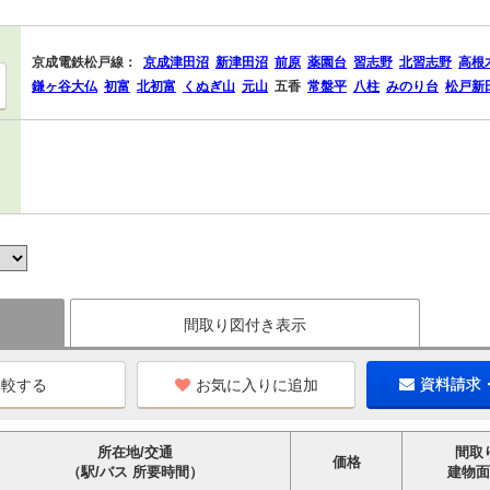
京成電鉄松戸線：
京成津田沼
新津田沼
前原
薬園台
習志野
北習志野
高根
鎌ヶ谷大仏
初富
北初富
くぬぎ山
元山
五香
常盤平
八柱
みのり台
松戸新
間取り図付き表示
お気に入りに追加
資料請求
所在地/交通
間取
価格
（駅/バス 所要時間）
建物面