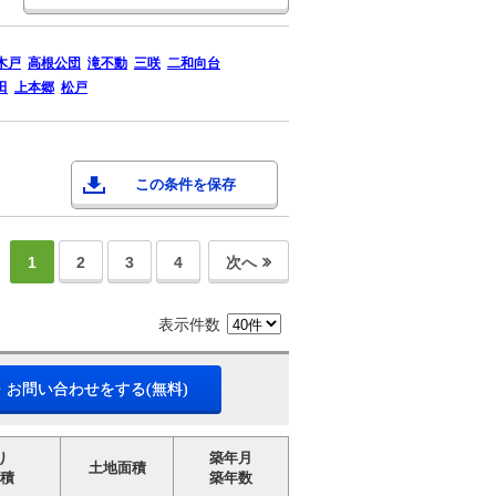
木戸
高根公団
滝不動
三咲
二和向台
田
上本郷
松戸
この条件を保存
1
2
3
4
次へ
表示件数
・お問い合わせをする(無料)
り
築年月
土地面積
積
築年数